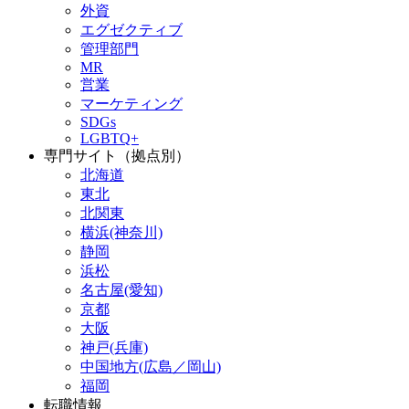
外資
エグゼクティブ
管理部門
MR
営業
マーケティング
SDGs
LGBTQ+
専門サイト（拠点別）
北海道
東北
北関東
横浜(神奈川)
静岡
浜松
名古屋(愛知)
京都
大阪
神戸(兵庫)
中国地方(広島／岡山)
福岡
転職情報