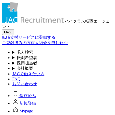
ハイクラス転職
エージェ
ント
Menu
転職支援サービスに登録する
ご登録済みの方
求人紹介を申し込む
求人検索
転職希望者
採用担当者
会社概要
JACで働きたい方
FAQ
お問い合わせ
保存済み
新規登録
Mypage