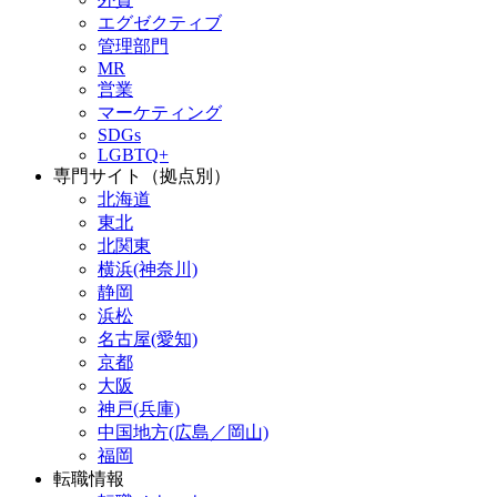
エグゼクティブ
管理部門
MR
営業
マーケティング
SDGs
LGBTQ+
専門サイト（拠点別）
北海道
東北
北関東
横浜(神奈川)
静岡
浜松
名古屋(愛知)
京都
大阪
神戸(兵庫)
中国地方(広島／岡山)
福岡
転職情報