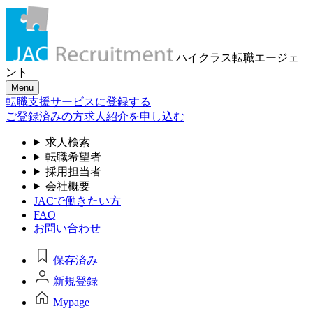
ハイクラス転職
エージェ
ント
Menu
転職支援サービスに登録する
ご登録済みの方
求人紹介を申し込む
求人検索
転職希望者
採用担当者
会社概要
JACで働きたい方
FAQ
お問い合わせ
保存済み
新規登録
Mypage