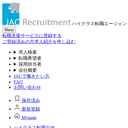
ハイクラス転職
エージェン
Menu
転職支援サービスに登録する
ご登録済みの方
求人紹介を申し込む
求人検索
転職希望者
採用担当者
会社概要
JACで働きたい方
FAQ
お問い合わせ
保存済み
新規登録
Mypage
ハイクラス転職TOP