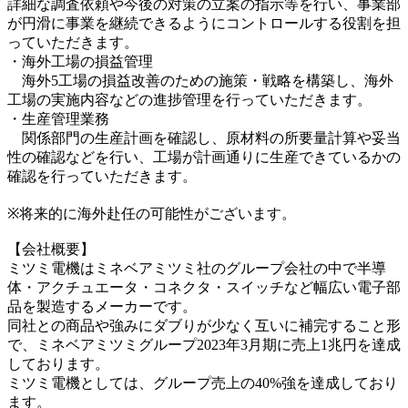
詳細な調査依頼や今後の対策の立案の指示等を行い、事業部
が円滑に事業を継続できるようにコントロールする役割を担
っていただきます。
・海外工場の損益管理
海外5工場の損益改善のための施策・戦略を構築し、海外
工場の実施内容などの進捗管理を行っていただきます。
・生産管理業務
関係部門の生産計画を確認し、原材料の所要量計算や妥当
性の確認などを行い、工場が計画通りに生産できているかの
確認を行っていただきます。
※将来的に海外赴任の可能性がございます。
【会社概要】
ミツミ電機はミネベアミツミ社のグループ会社の中で半導
体・アクチュエータ・コネクタ・スイッチなど幅広い電子部
品を製造するメーカーです。
同社との商品や強みにダブりが少なく互いに補完すること形
で、ミネベアミツミグループ2023年3月期に売上1兆円を達成
しております。
ミツミ電機としては、グループ売上の40%強を達成しており
ます。