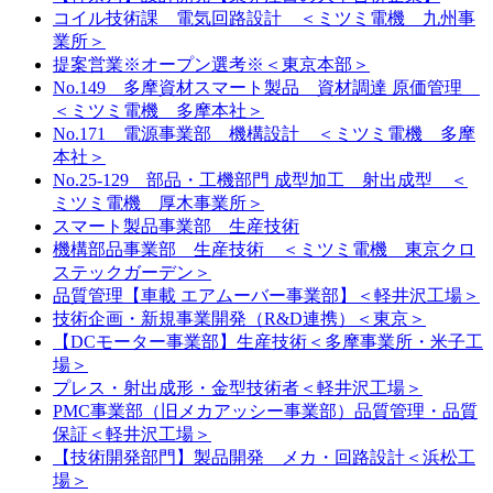
コイル技術課 電気回路設計 ＜ミツミ電機 九州事
業所＞
提案営業※オープン選考※＜東京本部＞
No.149 多摩資材スマート製品 資材調達 原価管理
＜ミツミ電機 多摩本社＞
No.171 電源事業部 機構設計 ＜ミツミ電機 多摩
本社＞
No.25-129 部品・工機部門 成型加工 射出成型 ＜
ミツミ電機 厚木事業所＞
スマート製品事業部 生産技術
機構部品事業部 生産技術 ＜ミツミ電機 東京クロ
ステックガーデン＞
品質管理【車載 エアムーバー事業部】＜軽井沢工場＞
技術企画・新規事業開発（R&D連携）＜東京＞
【DCモーター事業部】生産技術＜多摩事業所・米子工
場＞
プレス・射出成形・金型技術者＜軽井沢工場＞
PMC事業部（旧メカアッシー事業部）品質管理・品質
保証＜軽井沢工場＞
【技術開発部門】製品開発 メカ・回路設計＜浜松工
場＞