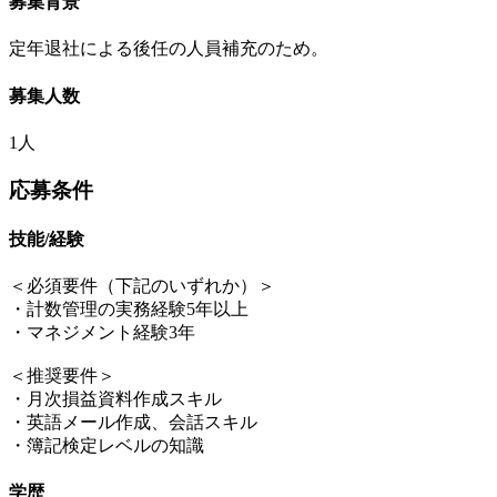
募集背景
定年退社による後任の人員補充のため。
募集人数
1人
応募条件
技能/経験
＜必須要件（下記のいずれか）＞
・計数管理の実務経験5年以上
・マネジメント経験3年
＜推奨要件＞
・月次損益資料作成スキル
・英語メール作成、会話スキル
・簿記検定レベルの知識
学歴