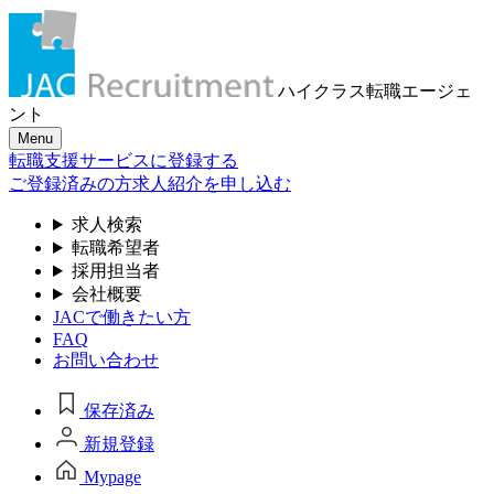
ハイクラス転職
エージェ
ント
Menu
転職支援サービスに登録する
ご登録済みの方
求人紹介を申し込む
求人検索
転職希望者
採用担当者
会社概要
JACで働きたい方
FAQ
お問い合わせ
保存済み
新規登録
Mypage