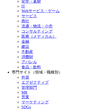
化学・素材
IT
Webサービス・ゲーム
サービス
商社
流通・物流・小売
コンサルティング
医療（メディカル）
金融
建設
不動産
消費財
アパレル
食品・飲料
専門サイト（領域・職種別）
外資
エグゼクティブ
管理部門
MR
営業
マーケティング
SDGs