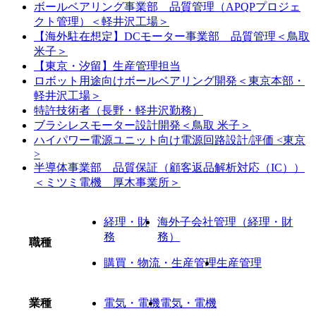
ボールベアリング事業部 品質管理（APQPプロジェ
クト管理）＜軽井沢工場＞
【海外駐在想定】DCモーター事業部 品質管理＜鳥取
米子＞
【東京・汐留】生産管理担当
ロボット用途向けボールベアリング開発＜東京本部・
軽井沢工場＞
特許技術者（長野・軽井沢勤務）
ブラシレスモーター設計開発＜鳥取 米子＞
ハイパワー電源ユニット向け電源回路設計/評価 <東京
>
半導体事業部 品質保証（顧客返品解析対応（IC））
＜ミツミ電機 厚木事業所＞
経理・財
海外子会社管理（経理・財
務
務）
職種
購買・物流・生産管理
生産管理
業種
電気・電機
電気・電機