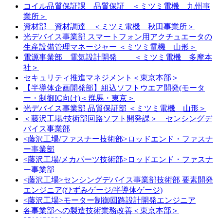
コイル品質保証課 品質保証 ＜ミツミ電機 九州事
業所＞
資材部 資材調達 ＜ミツミ電機 秋田事業所＞
光デバイス事業部 スマートフォン用アクチュエータの
生産設備管理マネージャー ＜ミツミ電機 山形＞
電源事業部 電気設計開発 ＜ミツミ電機 多摩本
社＞
セキュリティ推進マネジメント＜東京本部＞
【半導体企画開発部】組込ソフトウエア開発(モータ
ー・制御IC向け)＜群馬・東京＞
光デバイス事業部 品質保証部 ＜ミツミ電機 山形＞
＜藤沢工場/技術部回路ソフト開発課＞ センシングデ
バイス事業部
<藤沢工場/ファスナー技術部>ロッドエンド・ファスナ
ー事業部
<藤沢工場/メカパーツ技術部>ロッドエンド・ファスナ
ー事業部
<藤沢工場>センシングデバイス事業部技術部 要素開発
エンジニア(ひずみゲージ/半導体ゲージ)
<藤沢工場>モーター制御回路設計開発エンジニア
各事業部への製造技術業務改善＜東京本部＞