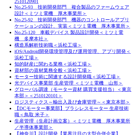
2510120901
No.25-93 技術開発部門 複合製品のファームウェア
設計＜ミツミ電機 厚木事業所＞
No.25-92 技術開発部門 機器のコントロールアプリ
ケーションの設計、実装＜ミツミ電機 厚木事業所＞
No.25-120 車載デバイス 製品設計開発＜ミツミ電
機 多摩本社＞
構造系解析技術職＜浜松工場＞
iOS/Android開発環境管理及び運用管理、アプリ開発＜
浜松工場＞
知的財産に関わる業務＜浜松工場＞
資材部の資材業務全般＜浜松工場＞
モーター技術に関連する設計開発職＜浜松工場＞
光デバイス事業部 生産管理 ＜ミツミ電機 山形＞
グローバル調達（モーター資材 購買支援担当）＜東京
本部＞＜2510120101＞
ロジスティクス～輸出入及び倉庫管理～＜東京本部＞
【DCモーター事業部】ブラシレスモーター 生産技術
職＜鳥取 米子＞
生産管理（生産計画立案）＜ミツミ電機 厚木事業所
／半導体事業部＞
【神奈川】設計開発【業界注目の大型合併企業】