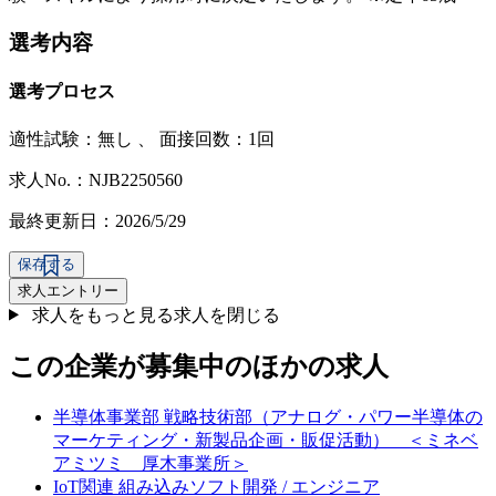
選考内容
選考プロセス
適性試験：
無し
、
面接回数：1回
求人No.：NJB2250560
最終更新日：2026/5/29
保存する
求人エントリー
求人をもっと見る
求人を閉じる
この企業が募集中のほかの求人
半導体事業部 戦略技術部（アナログ・パワー半導体の
マーケティング・新製品企画・販促活動） ＜ミネベ
アミツミ 厚木事業所＞
IoT関連 組み込みソフト開発 / エンジニア