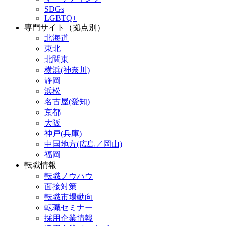
SDGs
LGBTQ+
専門サイト（拠点別）
北海道
東北
北関東
横浜(神奈川)
静岡
浜松
名古屋(愛知)
京都
大阪
神戸(兵庫)
中国地方(広島／岡山)
福岡
転職情報
転職ノウハウ
面接対策
転職市場動向
転職セミナー
採用企業情報