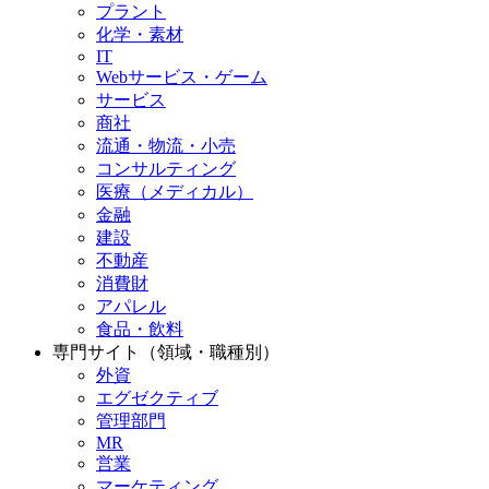
プラント
化学・素材
IT
Webサービス・ゲーム
サービス
商社
流通・物流・小売
コンサルティング
医療（メディカル）
金融
建設
不動産
消費財
アパレル
食品・飲料
専門サイト（領域・職種別）
外資
エグゼクティブ
管理部門
MR
営業
マーケティング