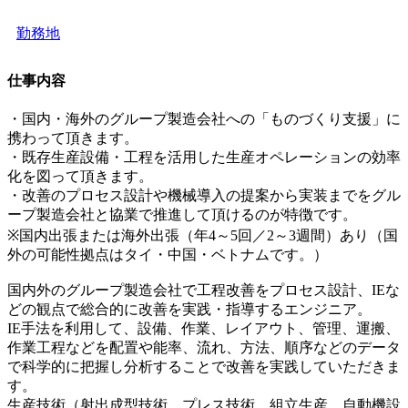
勤務地
仕事内容
・国内・海外のグループ製造会社への「ものづくり支援」に
携わって頂きます。
・既存生産設備・工程を活用した生産オペレーションの効率
化を図って頂きます。
・改善のプロセス設計や機械導入の提案から実装までをグル
ープ製造会社と協業で推進して頂けるのが特徴です。
※国内出張または海外出張（年4～5回／2～3週間）あり（国
外の可能性拠点はタイ・中国・ベトナムです。）
国内外のグループ製造会社で工程改善をプロセス設計、IEな
どの観点で総合的に改善を実践・指導するエンジニア。
IE手法を利用して、設備、作業、レイアウト、管理、運搬、
作業工程などを配置や能率、流れ、方法、順序などのデータ
で科学的に把握し分析することで改善を実践していただきま
す。
生産技術（射出成型技術、プレス技術、組立生産、自動機設