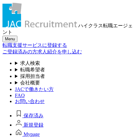
ハイクラス転職
エージェ
ント
Menu
転職支援サービスに登録する
ご登録済みの方
求人紹介を申し込む
求人検索
転職希望者
採用担当者
会社概要
JACで働きたい方
FAQ
お問い合わせ
保存済み
新規登録
Mypage