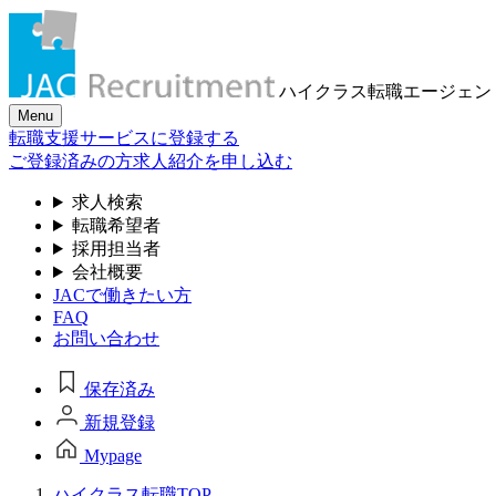
ハイクラス転職
エージェン
Menu
転職支援サービスに登録する
ご登録済みの方
求人紹介を申し込む
求人検索
転職希望者
採用担当者
会社概要
JACで働きたい方
FAQ
お問い合わせ
保存済み
新規登録
Mypage
ハイクラス転職TOP