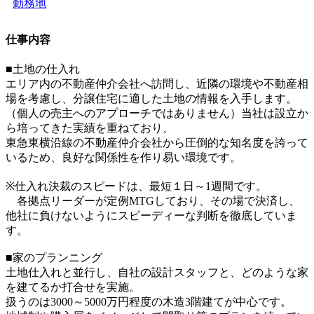
勤務地
仕事内容
■土地の仕入れ
エリア内の不動産仲介会社へ訪問し、近隣の環境や不動産相
場を考慮し、分譲住宅に適した土地の情報を入手します。
（個人の売主へのアプローチではありません）当社は設立か
ら培ってきた実績を重ねており、
東急東横沿線の不動産仲介会社から圧倒的な知名度を誇って
いるため、良好な関係性を作り易い環境です。
※仕入れ決裁のスピードは、最短１日～1週間です。
各拠点リーダーが定例MTGしており、その場で決済し、
他社に負けないようにスピーディーな判断を徹底していま
す。
■家のプランニング
土地仕入れと並行し、自社の設計スタッフと、どのような家
を建てるか打合せを実施。
扱うのは3000～5000万円程度の木造3階建てが中心です。