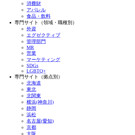
消費財
アパレル
食品・飲料
専門サイト（領域・職種別）
外資
エグゼクティブ
管理部門
MR
営業
マーケティング
SDGs
LGBTQ+
専門サイト（拠点別）
北海道
東北
北関東
横浜(神奈川)
静岡
浜松
名古屋(愛知)
京都
大阪