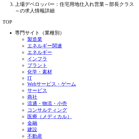
上場デベロッパー：住宅用地仕入れ営業～部長クラス
～の求人情報詳細
TOP
専門サイト（業種別）
製造業
エネルギー関連
エネルギー
インフラ
プラント
化学・素材
IT
Webサービス・ゲーム
サービス
商社
流通・物流・小売
コンサルティング
医療（メディカル）
金融
建設
不動産