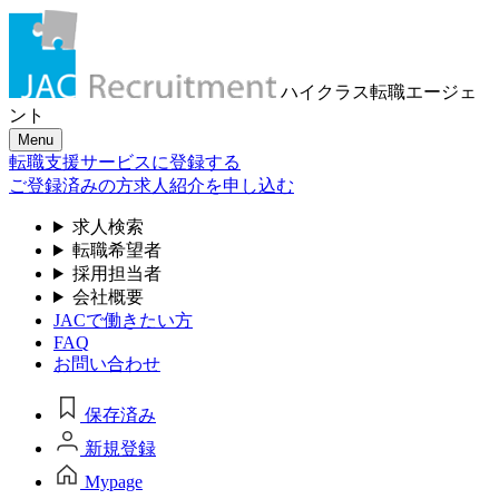
ハイクラス転職
エージェ
ント
Menu
転職支援サービスに登録する
ご登録済みの方
求人紹介を申し込む
求人検索
転職希望者
採用担当者
会社概要
JACで働きたい方
FAQ
お問い合わせ
保存済み
新規登録
Mypage