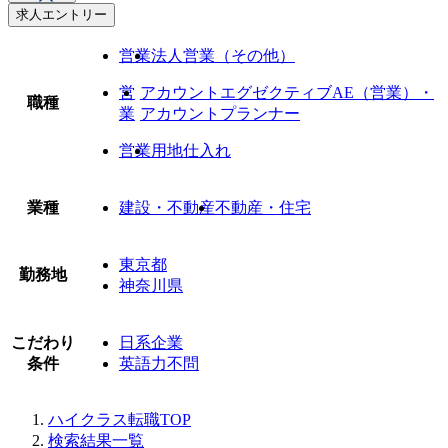
求人エントリー
営業
法人営業（その他）
営
アカウントエグゼクティブAE（営業）・
職種
業
アカウントプランナー
営業
用地仕入れ
業種
建設・不動産
不動産・住宅
東京都
勤務地
神奈川県
こだわり
日系企業
条件
英語力不問
ハイクラス転職TOP
検索結果一覧