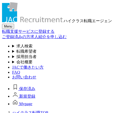
ハイクラス転職
エージェン
Menu
転職支援サービスに登録する
ご登録済みの方
求人紹介を申し込む
求人検索
転職希望者
採用担当者
会社概要
JACで働きたい方
FAQ
お問い合わせ
保存済み
新規登録
Mypage
ハイクラス転職TOP