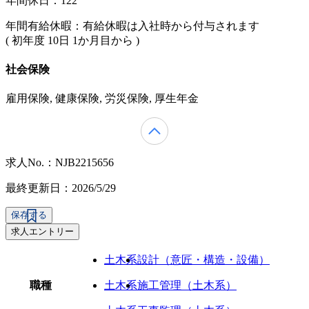
年間休日：122
年間有給休暇：有給休暇は入社時から付与されます
( 初年度 10日 1か月目から )
社会保険
雇用保険, 健康保険, 労災保険, 厚生年金
求人No.：NJB2215656
最終更新日：2026/5/29
保存する
求人エントリー
土木系
設計（意匠・構造・設備）
職種
土木系
施工管理（土木系）