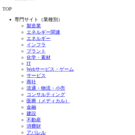
TOP
専門サイト（業種別）
製造業
エネルギー関連
エネルギー
インフラ
プラント
化学・素材
IT
Webサービス・ゲーム
サービス
商社
流通・物流・小売
コンサルティング
医療（メディカル）
金融
建設
不動産
消費財
アパレル