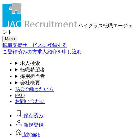
ハイクラス転職
エージェ
ント
Menu
転職支援サービスに登録する
ご登録済みの方
求人紹介を申し込む
求人検索
転職希望者
採用担当者
会社概要
JACで働きたい方
FAQ
お問い合わせ
保存済み
新規登録
Mypage