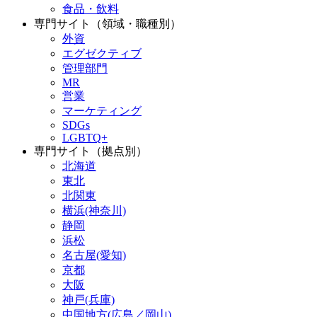
食品・飲料
専門サイト（領域・職種別）
外資
エグゼクティブ
管理部門
MR
営業
マーケティング
SDGs
LGBTQ+
専門サイト（拠点別）
北海道
東北
北関東
横浜(神奈川)
静岡
浜松
名古屋(愛知)
京都
大阪
神戸(兵庫)
中国地方(広島／岡山)