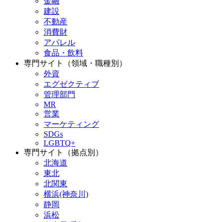
金融
建設
不動産
消費財
アパレル
食品・飲料
専門サイト（領域・職種別）
外資
エグゼクティブ
管理部門
MR
営業
マーケティング
SDGs
LGBTQ+
専門サイト（拠点別）
北海道
東北
北関東
横浜(神奈川)
静岡
浜松