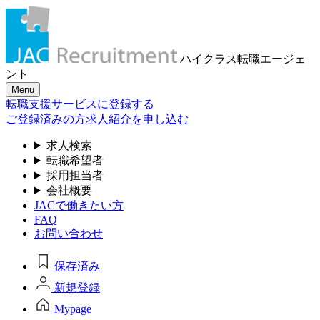
ハイクラス転職
エージェ
ント
Menu
転職支援サービスに登録する
ご登録済みの方
求人紹介を申し込む
求人検索
転職希望者
採用担当者
会社概要
JACで働きたい方
FAQ
お問い合わせ
保存済み
新規登録
Mypage