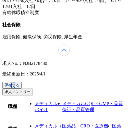
※1/1～6/30入社の場合：10日、7/1～9/30入社：6日、10/1～
12/31入社：12日
有給休暇積立制度
社会保険
雇用保険, 健康保険, 労災保険, 厚生年金
求人No.：NJB2178430
最終更新日：2025/4/1
保存する
求人エントリー
メディカル・
メディカルGQP・GMP・品質
職種
バイオ
保証・品質管理
メディカル（医薬品・CRO・医療機
医薬