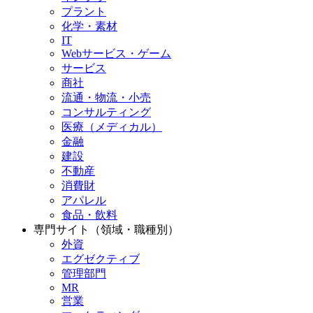
プラント
化学・素材
IT
Webサービス・ゲーム
サービス
商社
流通・物流・小売
コンサルティング
医療（メディカル）
金融
建設
不動産
消費財
アパレル
食品・飲料
専門サイト（領域・職種別）
外資
エグゼクティブ
管理部門
MR
営業