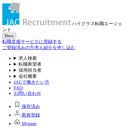
ハイクラス転職
エージェ
ント
Menu
転職支援サービスに登録する
ご登録済みの方
求人紹介を申し込む
求人検索
転職希望者
採用担当者
会社概要
JACで働きたい方
FAQ
お問い合わせ
保存済み
新規登録
Mypage