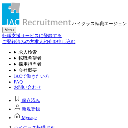
ハイクラス転職
エージェン
Menu
転職支援サービスに登録する
ご登録済みの方
求人紹介を申し込む
求人検索
転職希望者
採用担当者
会社概要
JACで働きたい方
FAQ
お問い合わせ
保存済み
新規登録
Mypage
ハイクラス転職TOP