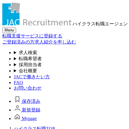
ハイクラス転職
エージェン
Menu
転職支援サービスに登録する
ご登録済みの方
求人紹介を申し込む
求人検索
転職希望者
採用担当者
会社概要
JACで働きたい方
FAQ
お問い合わせ
保存済み
新規登録
Mypage
ハイクラス転職TOP