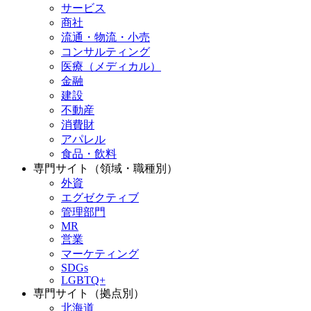
サービス
商社
流通・物流・小売
コンサルティング
医療（メディカル）
金融
建設
不動産
消費財
アパレル
食品・飲料
専門サイト（領域・職種別）
外資
エグゼクティブ
管理部門
MR
営業
マーケティング
SDGs
LGBTQ+
専門サイト（拠点別）
北海道