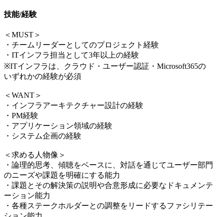
技能/経験
＜MUST＞
・チームリーダーとしてのプロジェクト経験
・ITインフラ担当として3年以上の経験
※ITインフラは、クラウド・ユーザー認証・Microsoft365の
いずれかの経験が必須
＜WANT＞
・インフラアーキテクチャー設計の経験
・PM経験
・アプリケーション領域の経験
・システム企画の経験
＜求める人物像＞
・論理的思考、傾聴をベースに、対話を通じてユーザー部門
のニーズや課題を明確にする能力
・課題とその解決策の説明や合意形成に必要なドキュメンテ
ーション能力
・各種ステークホルダーとの調整をリードするファシリテー
ション能力