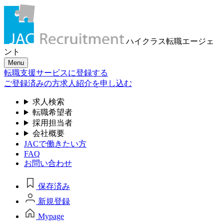
ハイクラス転職
エージェ
ント
Menu
転職支援サービスに登録する
ご登録済みの方
求人紹介を申し込む
求人検索
転職希望者
採用担当者
会社概要
JACで働きたい方
FAQ
お問い合わせ
保存済み
新規登録
Mypage