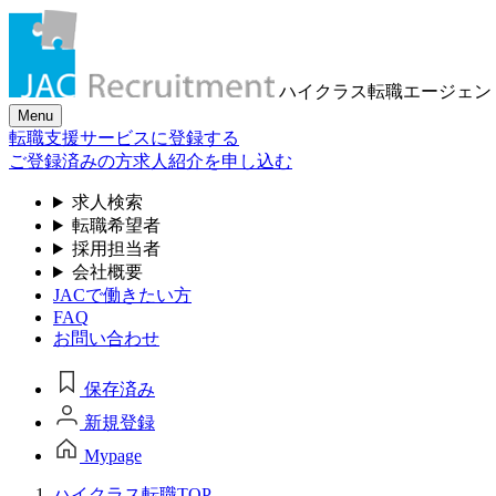
ハイクラス転職
エージェン
Menu
転職支援サービスに登録する
ご登録済みの方
求人紹介を申し込む
求人検索
転職希望者
採用担当者
会社概要
JACで働きたい方
FAQ
お問い合わせ
保存済み
新規登録
Mypage
ハイクラス転職TOP