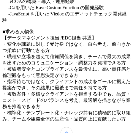
-eCOAの構築・導入・運用経験
-C#を用いた Rave Custom Function の開発経験
-JavaScript を用いた Viedoc のエディットチェック開発経
験
■求める人物像
【データマネジメント担当 /EDC担当 共通】
・変化や課題に対して受け身ではなく、自ら考え、前向きか
つ柔軟に行動できる方
・職種や立場を超えて信頼関係を築き、チームで最大の成果
を出すためのコミュニケーション・調整力を発揮できる方
・被験者安全とコンプライアンスを最優先に、高い責任感と
倫理観をもって意思決定ができる方
・指示待ちではなく、クライアントの成功をゴールに据えた
提案ができ、その結果に最後まで責任を持てる方
・複数案件・多様なクライアントを担当する中でも、品質・
コスト・スピードのバランスを考え、最適解を描きながら業
務を推進できる方
・標準化・テンプレート化・ナレッジ共有に積極的に取り組
み、チームや組織全体の生産性・品質向上に貢献したい方