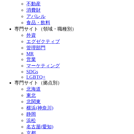
不動産
消費財
アパレル
食品・飲料
専門サイト（領域・職種別）
外資
エグゼクティブ
管理部門
MR
営業
マーケティング
SDGs
LGBTQ+
専門サイト（拠点別）
北海道
東北
北関東
横浜(神奈川)
静岡
浜松
名古屋(愛知)
京都