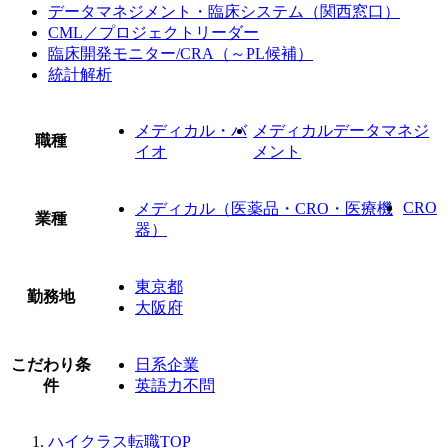
データマネジメント・臨床システム（関西窓口）
CML／プロジェクトリーダー
臨床開発モニター/CRA（～PL候補）
統計解析
メディカル・バ
メディカルデータマネジ
職種
イオ
メント
CRO
メディカル（医薬品・CRO・医療機
業種
器）
東京都
勤務地
大阪府
こだわり条
日系企業
件
英語力不問
ハイクラス転職TOP