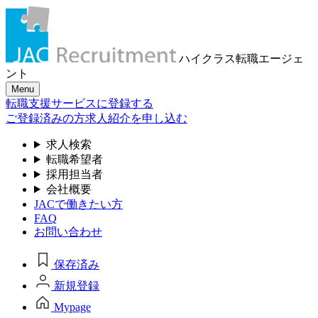
ハイクラス転職
エージェ
ント
Menu
転職支援サービスに登録する
ご登録済みの方
求人紹介を申し込む
求人検索
転職希望者
採用担当者
会社概要
JACで働きたい方
FAQ
お問い合わせ
保存済み
新規登録
Mypage