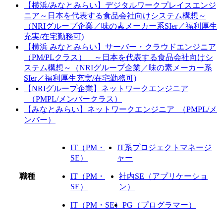
【横浜/みなとみらい】デジタルワークプレイスエンジ
ニア～日本を代表する食品会社向けシステム構想～
（NRIグループ企業／味の素メーカー系SIer／福利厚生
充実/在宅勤務可)
【横浜 みなとみらい】サーバー・クラウドエンジニア
（PM/PLクラス） ～日本を代表する食品会社向けシ
ステム構想～（NRIグループ企業／味の素メーカー系
SIer／福利厚生充実/在宅勤務可)
【NRIグループ企業】ネットワークエンジニア
_（PMPL/メンバークラス）
【みなとみらい】ネットワークエンジニア_（PMPL/メ
ンバー）
IT（PM・
IT系プロジェクトマネージ
SE）
ャー
職種
IT（PM・
社内SE（アプリケーショ
SE）
ン）
IT（PM・SE）
PG（プログラマー）