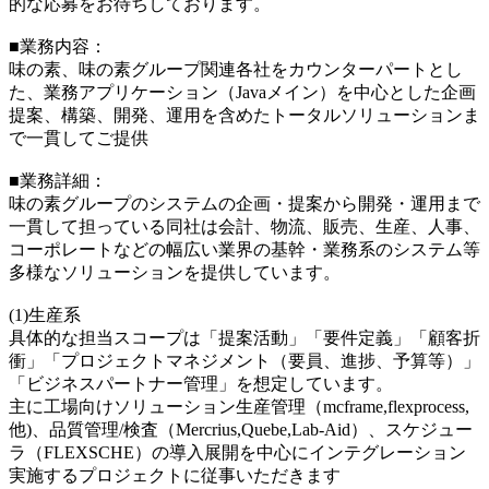
的な応募をお待ちしております。
■業務内容：
味の素、味の素グループ関連各社をカウンターパートとし
た、業務アプリケーション（Javaメイン）を中心とした企画
提案、構築、開発、運用を含めたトータルソリューションま
で一貫してご提供
■業務詳細：
味の素グループのシステムの企画・提案から開発・運用まで
一貫して担っている同社は会計、物流、販売、生産、人事、
コーポレートなどの幅広い業界の基幹・業務系のシステム等
多様なソリューションを提供しています。
(1)生産系
具体的な担当スコープは「提案活動」「要件定義」「顧客折
衝」「プロジェクトマネジメント（要員、進捗、予算等）」
「ビジネスパートナー管理」を想定しています。
主に工場向けソリューション生産管理（mcframe,flexprocess,
他)、品質管理/検査（Mercrius,Quebe,Lab-Aid）、スケジュー
ラ（FLEXSCHE）の導入展開を中心にインテグレーション
実施するプロジェクトに従事いただきます