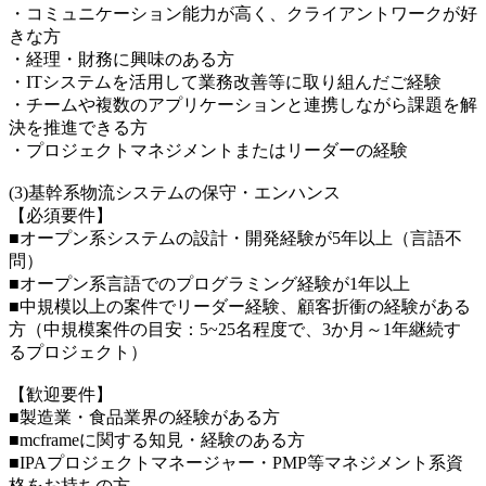
・コミュニケーション能力が高く、クライアントワークが好
きな方
・経理・財務に興味のある方
・ITシステムを活用して業務改善等に取り組んだご経験
・チームや複数のアプリケーションと連携しながら課題を解
決を推進できる方
・プロジェクトマネジメントまたはリーダーの経験
(3)基幹系物流システムの保守・エンハンス
【必須要件】
■オープン系システムの設計・開発経験が5年以上（言語不
問）
■オープン系言語でのプログラミング経験が1年以上
■中規模以上の案件でリーダー経験、顧客折衝の経験がある
方（中規模案件の目安：5~25名程度で、3か月～1年継続す
るプロジェクト）
【歓迎要件】
■製造業・食品業界の経験がある方
■mcframeに関する知見・経験のある方
■IPAプロジェクトマネージャー・PMP等マネジメント系資
格をお持ちの方