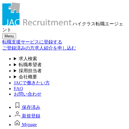
ハイクラス転職
エージェ
ント
Menu
転職支援サービスに登録する
ご登録済みの方
求人紹介を申し込む
求人検索
転職希望者
採用担当者
会社概要
JACで働きたい方
FAQ
お問い合わせ
保存済み
新規登録
Mypage