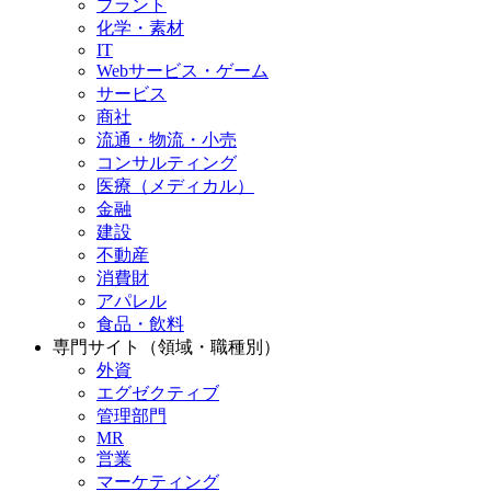
プラント
化学・素材
IT
Webサービス・ゲーム
サービス
商社
流通・物流・小売
コンサルティング
医療（メディカル）
金融
建設
不動産
消費財
アパレル
食品・飲料
専門サイト（領域・職種別）
外資
エグゼクティブ
管理部門
MR
営業
マーケティング