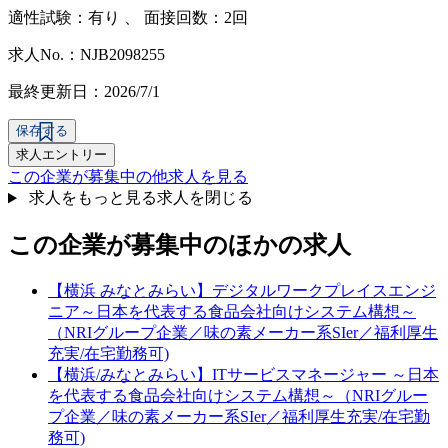
適性試験：
有り
、
面接回数：2回
求人No.：NJB2098255
最終更新日：2026/7/1
保存する
求人エントリー
この企業が募集中の他求人を見る
求人をもっと見る
求人を閉じる
この企業が募集中のほかの求人
【横浜 みなとみらい】デジタルワークプレイスエンジ
ニア～日本を代表する食品会社向けシステム構想～
（NRIグループ企業／味の素メーカー系SIer／福利厚生
充実/在宅勤務可)
【横浜/みなとみらい】ITサービスマネージャー ～日本
を代表する食品会社向けシステム構想～（NRIグルー
プ企業／味の素メーカー系SIer／福利厚生充実/在宅勤
務可)