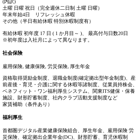
(内訳)
土曜 日曜 祝日（完全週休二日制 土曜 日曜）
年末年始4日 リフレッシュ休暇
その他（半日有給休暇 特別休暇制度有）
有給休暇 初年度 17 日 ( 1 か月目～ )、 最高付与日数20日
※初年度は入社月によって異なります。
社会保険
雇用保険, 健康保険, 労災保険, 厚生年金
資格取得奨励金制度、退職金制度(確定拠出型年金制度)、産
前産後・育児・介護に関する休暇等諸制度、従業員持株会、
ベネフィット・ワン福利厚生システム、関東ITS健保・保養
施設、財形貯蓄制度、社内クラブ活動支援制度など
家賃補助（条件あり）
福利厚生
首都圏デジタル産業健康保険組合、厚生年金、雇用保険 労
災保険、確定拠出企業年金(DC)、財形貯蓄、育児休暇制