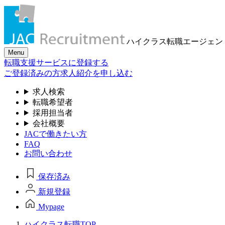
ハイクラス転職
エージェン
Menu
転職支援サービスに登録する
ご登録済みの方
求人紹介を申し込む
求人検索
転職希望者
採用担当者
会社概要
JACで働きたい方
FAQ
お問い合わせ
保存済み
新規登録
Mypage
ハイクラス転職TOP