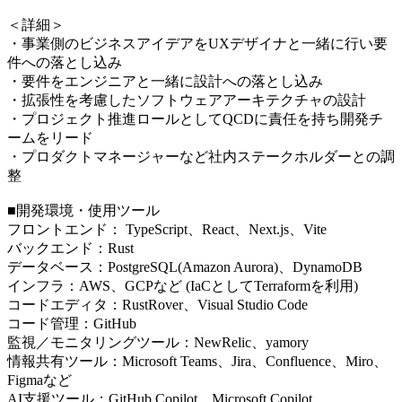
＜詳細＞
・事業側のビジネスアイデアをUXデザイナと一緒に行い要
件への落とし込み
・要件をエンジニアと一緒に設計への落とし込み
・拡張性を考慮したソフトウェアアーキテクチャの設計
・プロジェクト推進ロールとしてQCDに責任を持ち開発チ
ームをリード
・プロダクトマネージャーなど社内ステークホルダーとの調
整
■開発環境・使用ツール
フロントエンド： TypeScript、React、Next.js、Vite
バックエンド：Rust
データベース：PostgreSQL(Amazon Aurora)、DynamoDB
インフラ：AWS、GCPなど (IaCとしてTerraformを利用)
コードエディタ：RustRover、Visual Studio Code
コード管理：GitHub
監視／モニタリングツール：NewRelic、yamory
情報共有ツール：Microsoft Teams、Jira、Confluence、Miro、
Figmaなど
AI支援ツール：GitHub Copilot、Microsoft Copilot