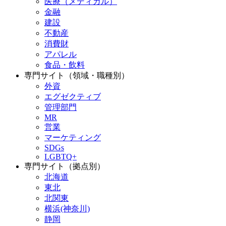
医療（メディカル）
金融
建設
不動産
消費財
アパレル
食品・飲料
専門サイト（領域・職種別）
外資
エグゼクティブ
管理部門
MR
営業
マーケティング
SDGs
LGBTQ+
専門サイト（拠点別）
北海道
東北
北関東
横浜(神奈川)
静岡