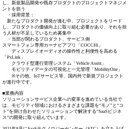
し、新規製品開発や既存プロダクトのプロジェクトマネジメ
ントを担う
・採用背景：
新たなプロダクト開発が進む中、プロジェクトをリード
し、プロダクトの価値向上に取り組む必要があり、それを担
う人材が不足しているため募集中
・当部が関わるプロダクト、サービス例
スマートフォン専用カーナビアプリ「COCCHi」
ディスプレイオーディオの操作性と利便性を高める
「PxLink」
クラウド型運行管理システム「Vehicle Assist」
モビリティデータの可視化と一元管理「MobilityOne」
※その他、IoTサービス等、国内外で新規プロジェクト
が進行中です。
■業務内容
ソリューションサービス企業への変革を進めている当社で
は、モビリティ領域におけるさまざまな課題を“モノ”と“コ
ト”を掛け合わせたソリューションで解決する“SaaSビジネ
ス”の開発に取り組んでいます。
2021年8月にSaaSテクノロジーセンター（STC）を立ち上げ