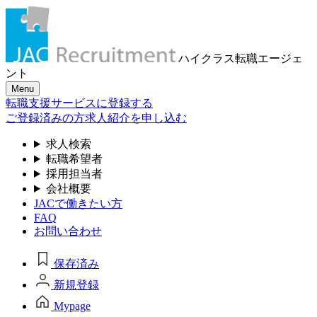
ハイクラス転職
エージェ
ント
Menu
転職支援サービスに登録する
ご登録済みの方
求人紹介を申し込む
求人検索
転職希望者
採用担当者
会社概要
JACで働きたい方
FAQ
お問い合わせ
保存済み
新規登録
Mypage