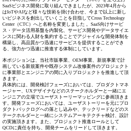
SaaSビジネス開発に取り組んできましたが、2023年4月から
はIoTやAIなど様々な技術を掛け合わせ、今まで以上に新し
いビジネスを創出していくことを目指してCross Technology
Center（CTC）へと名称を変更しました 。SaaS向けサービ
ス・データ活用基盤を内製化、サービス開発やデータサイエ
ンスに関わる人財を集約することでアジャイルな開発体制を
構築し、高品質かつ迅速にサービスを提供することができ
る、強力かつ迅速に推進する体制にしています。
本ポジションは、当社市販事業、OEM事業、新規事業で計
画している新規案件や既存システム改修案件のプロジェクト
に事業部とエンジニアの間に入りプロジェクトを推進して頂
きます。
具体的には、開発検討フェーズにおいては、プロダクトマネ
ージャー、UXデザイナなどのステークホルダーと一緒にエ
ンジニアの立場でユーザストーリーマッピングに参画頂きま
す。開発フェーズにおいては、ユーザストーリーを元にプロ
ダクトバックログへの落とし込みや、テックリードなどのス
テークホルダーと一緒にシステムアーキテクチャ検討、設計
の実施頂きます。また、プロジェクト推進ロールとして
QCDに責任を持ち、開発チームをリードして頂きます。