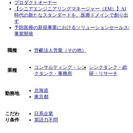
プロダクトオーナー
【シニアエンジニアリングマネージャー（EM）】AI
時代の新たなスタンダードを、医療ドメインで創り出
す
予防医療の新規事業におけるソリューションセールス/
事業開発
職種
営業
法人営業（その他）
コンサルティング・シン
シンクタンク・総
業種
クタンク・事務所
研・リサーチ
北海道
勤務地
東京都
こだわ
日系企業
り条件
英語力不問