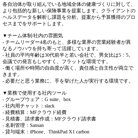
各自治体が取り組んでいる地域全体の健康づくりに対して、
より包括的な新しい保険事業を提案します。クライアントの
ヘルスデータを解析し課題を分析。提案から予算獲得のプロ
セスまでをサポートします。
▼チーム体制/社内の雰囲気
- チームリーダー4名のもと、多様な業界の営業経験者が異
なるノウハウを持ち寄って活躍しています。
- 社員の平均年齢は30代前半と若い会社で、男女比は5：5。
会議での発言もしやすく、フラットな環境です。
- 働く場所や時間の自由度が高く、責任感と自主性が両立で
きます。
- 必要だと思う業務に、手を挙げた人が実行する環境です。
▼業務で使用する社内ツール
- グループウェア：G suite、box
- 社内用チャット：slack
- 経費精算：MFクラウド経費
- 見積書、請求書作成：MFクラウド請求書
- 名刺管理：Sansan
- 貸与端末：iPhone、ThinkPad X1 carbon