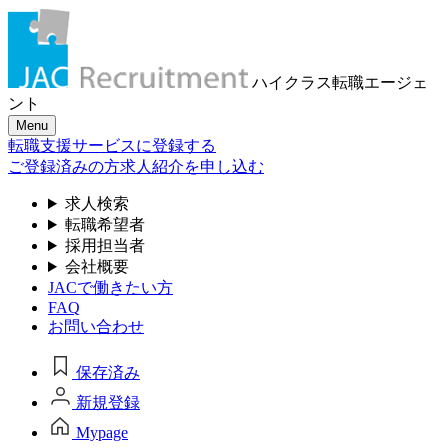
ハイクラス転職
エージェ
ント
Menu
転職支援サービスに登録する
ご登録済みの方
求人紹介を申し込む
求人検索
転職希望者
採用担当者
会社概要
JACで働きたい方
FAQ
お問い合わせ
保存済み
新規登録
Mypage