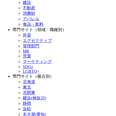
建設
不動産
消費財
アパレル
食品・飲料
専門サイト（領域・職種別）
外資
エグゼクティブ
管理部門
MR
営業
マーケティング
SDGs
LGBTQ+
専門サイト（拠点別）
北海道
東北
北関東
横浜(神奈川)
静岡
浜松
名古屋(愛知)