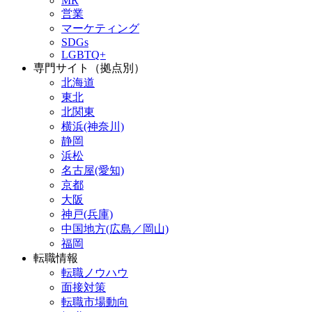
MR
営業
マーケティング
SDGs
LGBTQ+
専門サイト（拠点別）
北海道
東北
北関東
横浜(神奈川)
静岡
浜松
名古屋(愛知)
京都
大阪
神戸(兵庫)
中国地方(広島／岡山)
福岡
転職情報
転職ノウハウ
面接対策
転職市場動向