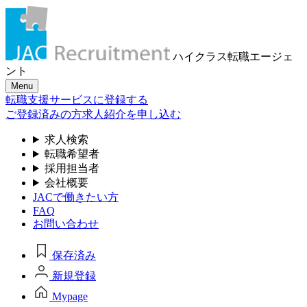
ハイクラス転職
エージェ
ント
Menu
転職支援サービスに登録する
ご登録済みの方
求人紹介を申し込む
求人検索
転職希望者
採用担当者
会社概要
JACで働きたい方
FAQ
お問い合わせ
保存済み
新規登録
Mypage