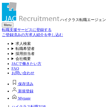
ハイクラス転職
エージェン
Menu
転職支援サービスに登録する
ご登録済みの方
求人紹介を申し込む
求人検索
転職希望者
採用担当者
会社概要
JACで働きたい方
FAQ
お問い合わせ
保存済み
新規登録
Mypage
ハイクラス転職TOP