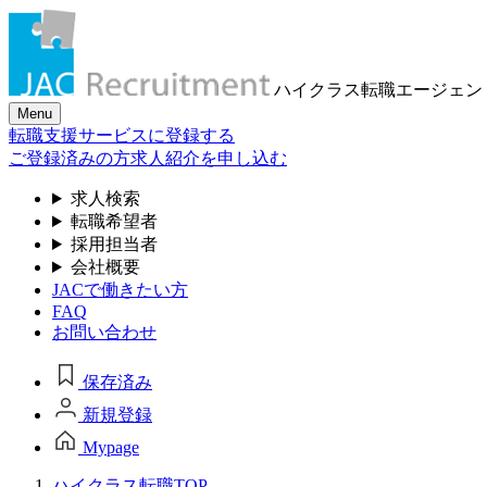
ハイクラス転職
エージェン
Menu
転職支援サービスに登録する
ご登録済みの方
求人紹介を申し込む
求人検索
転職希望者
採用担当者
会社概要
JACで働きたい方
FAQ
お問い合わせ
保存済み
新規登録
Mypage
ハイクラス転職TOP