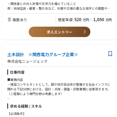
・工務部建設センター各グループ、各総支社管財グループ、送変電工事会
を通じて業界知識やソリューション理解を深めていただきます。
・関係者との対人折衝や交渉力を備えていること
・コミットメント(約束や責務)を遂行するために、自分および他者に対す
社との調整
例：地域住民・顧客・取引先など、利害や立場の異なる相手との調整や合
る説明責任を負う。
・定常業務を中心に、業務改善やプロジェクト対応も一部担当
※上記内容は、募集開始時点の内容であり、入社後必要に応じて変更とな
意形成を伴う業務経験
・多種多様な手段によるコミュニケーションを検討し展開する。これによ
る場合がございます。予めご了承ください。
り、さまざまな関係者が持つ固有のニーズを明確に理解していることを伝
520
1,050
複数あり
想定年収
万円
~
万円
■職責
・不動産取引に関する基本的な知識を有すること
えることができる。
入社後は、用地交渉を中心とした実務を担い、関係者との調整役として業
例：売買・賃貸借・地上権設定などの契約形態や、登記・境界・権利関係
・さまざまなグループの人々とオープンに接し、親しみやすい関係を構築
務を進めていただきます。
求人エントリー
に関する基礎的な理解
する。
所属長やグループ、チームの対応方針のもと一定の裁量をもって対応しま
す。
■歓迎要件
【最終学歴】
経験：用地業務への意欲
高卒以上
【詳細】
資格：宅地建物取引士
土木設計 ※関西電力グループ企業※
・用地交渉対応方針の検討、整理
・社内関係部署との調整・共有
株式会社ニュージェック
・対応方針、社内関係部署との調整結果に基づく用地交渉
・委託先との連携、課題発生時の対応検討
仕事内容
・定常業務を通じた業務プロセスの改善提案、改善検討への関与
■業務内容
■キャリアパス
・建設コンサルタントとして、国や地方自治体が整備する社会インフラに
以下のようなキャリアパスを想定しています。
関わる下記分野における、設計・点検・調査・診断業務に従事頂きます。
・短期（1～3年目） 第一線の現場で用地業務の基本スキルや実務経験を
（ご経験により専門分野は考慮します）
着実に身につけていただきます。
・中期（3～5年目） 現場経験を活かし、本社主管グループで用地業務全
■登録分野
求める経験 / スキル
体の基盤づくりや業務改善に取り組んでいただきます。
河川分野、砂防分野、ダム分野、鉄構分野、道路分野、港湾・海岸分野、
・長期（5年以上） チームリーダーや管理職として、用地業務全体の品
上下水道分野、送配電分野、水力発電分野、地熱分野、地質分野
【必須条件】
質向上や組織力強化、後進育成に貢献することを期待しています。