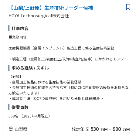
ことができます。
【山梨/上野原】生産技術リーダー候補
・希望勤務地制度は、北海道から沖縄まで日本全国を11の勤務エリアに区
HOYA Technosurgical株式会社
分し、その中から希望勤務エリアを選択し、そのエリア外へ転勤すること
なく、希望する地域に根付いてキャリアを築いていく制度です。
仕事内容
・希望勤務エリアは、育児や介護といった個人の様々な事情やライフステ
■業務内容
ージの状況に応じて変更を申請することが可能です。
医療機器製品（金属インプラント）製造工程に係る生産技術業務
・11の勤務エリア：札幌エリア、仙台エリア、さいたまエリア、東京エリ
ア、富山エリア、名古屋エリア、大阪エリア、広島エリア、松山エリア、
・製造工程（金属加工/表面仕上/洗浄/検査/包装等）にかかわるエンジニ
福岡エリア、沖縄エリア
アリング業務全般
求める経験 / スキル
・製造プロセスの工程設計および工程検証/バリデーション、技術文書の作
・多様なキャリア（様々な経験）を重視して全国転勤も選択可能です。
成
【必須】
・開発部から製造部への新製品移管、技術標準、手順書の作成
・金属加工製品における生産技術の業務経験
■募集勤務地
・製造工程の工程改善、効率化（自動化・省人化含む）
・金属加工技術の知識をお持ちな方（特にCNC自動旋盤の経験をお持ちな
・NC/CNC加工プログラムの作成および試作、検証、量産技術確立
方歓迎いたします）
下記から就業を希望する勤務地をお知らせください。複数選択する場合は
・事業所全体のユーティリティー管理
・諸改善手法（QC7つ道具等）を用いた分析と課題解決
希望順位もお知らせください。
・上記に付随する業務全般
※2026年8月6日時点の募集勤務地※募集勤務地は採用状況によって更新
従業員数
【歓迎する経験・知識】
されます。
チームリーダーとしてチームのマネジメント業務
・ISO監査実務対応
368名
（2026年4月現在）
・チームのKPI設定と行動計画策定/実施
・滅菌/洗浄に関わる業務経験
・旭川支店：北海道 旭川市四条通12-左10 AIG旭川ビル
・部下の育成/指導
・クリーンルーム環境管理経験
・仙台支店：宮城県 仙台市青葉区一番町1-8-3 AIG仙台ビル
530
900
山梨県
想定年収
万円
~
万円
・医療機器関連業界での技術・開発業務の経験者
・盛岡支店：岩手県 盛岡市本町通3-18-45 AIG盛岡ﾋﾞﾙ