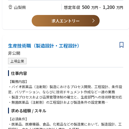
アンモニア分解ガスから燃料電池自動車用水素ガスを高効率で回収する水
う志向をお持ちの方。
500
1,200
山梨県
想定年収
万円
~
万円
素精製装置を開発。
■大陽日酸株式会社について
求人エントリー
・産業ガス供給、医療・電子機器関連ガス供給、機器の製造販売、オンサ
イト・プラント事業、LPG供給などの事業を手掛けています。 豊富な経験
と独自の技術開発を基に、鉄鋼/化学/エレクトロニクス/自動車/建設/造
船/食料などの多種多様な産業分野において、企業活動の基盤を支えていま
す。
生産技術職（製造設計・工程設計）
非公開
・産業ガス業界のリーディングカンパニー。2020年の持ち株会社移行によ
り各グループ会社の権限移譲、これまで培ってきた基盤技術と新たな事業
上場企業
を創出する技術開発に取り組み、スピード感と競争力を高めていきます。
また、カーボンニュートラル社会の実現や半導体の需要急増など、世界的
仕事内容
な課題にも取り組んでまいります。
【職務内容】
・バイオ医薬品（注射剤）製造におけるプロセス開発、工程設計、条件設
定、バリデーション、ならびに技術ドキュメント作成など一連の業務
・製造プロセスおよび品質管理体制の確立と、生産部門への技術移管対応
・無菌医薬品（注射剤）の工程設計および製造条件の設定業務
・医薬品製造設備の立ち上げおよびバリデーション対応
求める経験 / スキル
【仕事の魅力】
【必須条件】
製薬用水、調製、充填、滅菌、アイソレータ設備など、多岐にわたる医薬
・医薬品、医療機器、食品、化粧品などの製造業において、製造設計、工
品製造設備の条件設定や立ち上げに携わることで、製造全体を俯瞰した幅