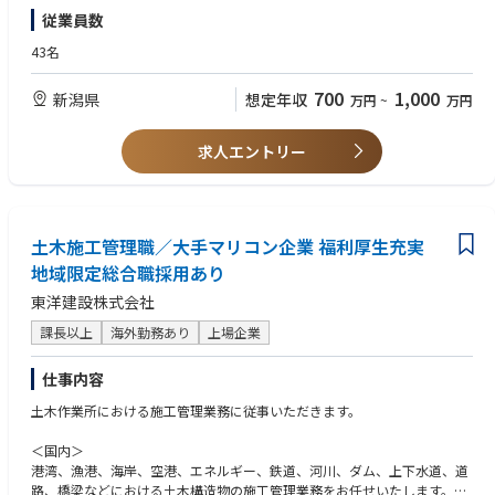
■歓迎条件
従業員数
・営業経験者
43名
700
1,000
新潟県
想定年収
万円
~
万円
求人エントリー
土木施工管理職／大手マリコン企業 福利厚生充実
地域限定総合職採用あり
東洋建設株式会社
課長以上
海外勤務あり
上場企業
仕事内容
土木作業所における施工管理業務に従事いただきます。
＜国内＞
港湾、漁港、海岸、空港、エネルギー、鉄道、河川、ダム、上下水道、道
路、橋梁などにおける土木構造物の施工管理業務をお任せいたします。