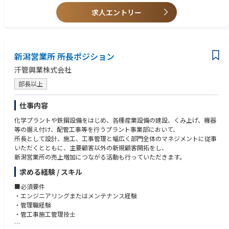
・山形支店：山形県 山形市七日町3-5-20 AIG山形ビル
・郡山支店：福島県 郡山市虎丸町24-8 AIG郡山ﾋﾞﾙ
求人エントリー
・茨城支店：茨城県 水戸市中央2-6-29 AIG水戸ﾋﾞﾙ
・宇都宮支店：栃木県 宇都宮市松が峰1-3-15 AIG宇都宮ﾋﾞﾙ
・群馬支店：群馬県 前橋市南町3-9-5 大同生命前橋ﾋﾞﾙ
・新潟支店：新潟県 新潟市中央区上大川前通六番町1214-2 大同生命新潟
新潟営業所 所長ポジション
ﾋﾞﾙ
・長野支店：長野県 松本市本庄1-3-10 松本博労町ﾋﾞﾙ 7F
汗管興業株式会社
・埼玉支店：埼玉県 さいたま市大宮区大門町3-54 AIG大宮ビル
部長以上
・山陰支店：島根県 松江市伊勢宮町519-1 山陰中央新報駅前ビル 6F
・山口支店：山口県 周南市本町1-3 大同生命徳山ビル 9F
・徳島支店：徳島県 徳島市中洲町1-42-1 AIG徳島ﾋﾞﾙ 2F
仕事内容
化学プラントや鉄鋼設備をはじめ、各種産業設備の建設、くみ上げ、機器
等の据え付け、配管工事等を行うプラント事業部において、
所長として設計、施工、工事管理と幅広く部門全体のマネジメントに従事
いただくとともに、主要顧客以外の新規顧客開拓をし、
新潟営業所の売上増加につながる活動も行っていただきます。
求める経験 / スキル
■必須要件
・エンジニアリングまたはメンテナンス経験
・管理職経験
・管工事施工管理技士