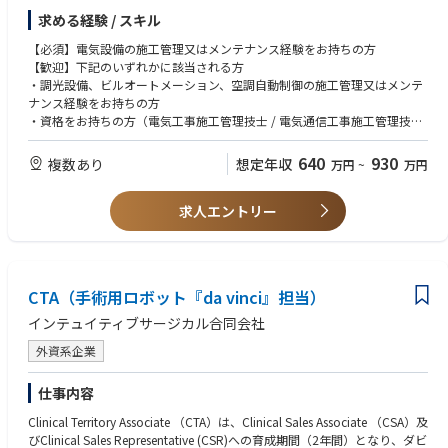
②調光設備＜ホール、スタジオ、スポーツ施設 等＞
求める経験 / スキル
③他、太陽光・蓄電池等
【業務内容】
【必須】電気設備の施工管理又はメンテナンス経験をお持ちの方
■保守・リニューアルの提案
【歓迎】下記のいずれかに該当される方
■保守・修理の受付・手配・技術相談、外注業者委託管理 等
・調光設備、ビルオートメーション、空調自動制御の施工管理又はメンテ
ナンス経験をお持ちの方
・資格をお持ちの方（電気工事施工管理技士 / 電気通信工事施工管理技士
/ 管工事施工管理技士 / 電気工事士 等）
640
930
複数あり
想定年収
万円
~
万円
求人エントリー
CTA（手術用ロボット『da vinci』担当）
インテュイティブサージカル合同会社
外資系企業
仕事内容
Clinical Territory Associate （CTA）は、Clinical Sales Associate （CSA）及
びClinical Sales Representative (CSR)への育成期間（2年間）となり、ダビ