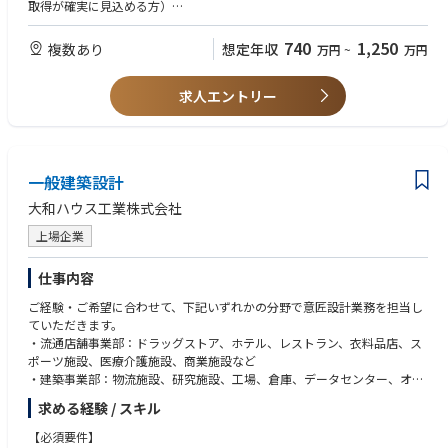
取得が確実に見込める方）
【歓迎要件】
740
1,250
複数あり
想定年収
万円
~
万円
■木造建築（非住宅）の施工管理経験
求人エントリー
一般建築設計
大和ハウス工業株式会社
上場企業
仕事内容
ご経験・ご希望に合わせて、下記いずれかの分野で意匠設計業務を担当し
ていただきます。
・流通店舗事業部：ドラッグストア、ホテル、レストラン、衣料品店、ス
ポーツ施設、医療介護施設、商業施設など
・建築事業部：物流施設、研究施設、工場、倉庫、データセンター、オフ
ィスビル、大型商業施設、中高層レジデンスなど
求める経験 / スキル
＜具体的には＞
【必須要件】