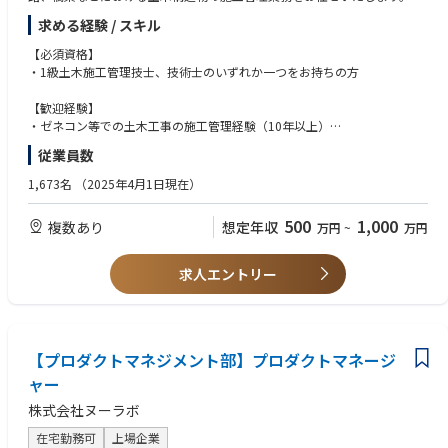
工程管理、原価管理、安全管理、品質管理、環境管理、協力会社への指
求める経験 / スキル
示、近隣対応等 など
【必須資格】
＜海外＞
・1級土木施工管理技士、技術士のいずれか一つをお持ちの方
フィリピン営業所を拠点に、円借款・現地の政府から請負う海上工事にお
いてプロジェクトマネージメントを担当いただきます。
【歓迎経験】
建設コンサルタントや設計事務所、官公庁の担当者、また現地のサブコン
・ゼネコン等での土木工事の施工管理経験（10年以上）
やローカルスタッフを取りまとめる業務をお任せいたします。
・陸上工事の経験（5年以上）：橋梁下部/道路/トンネル/河川治水/上下水
従業員数
※同社では海外工事に注力しておりますので、海外の大型プロジェクトに
道工事など
携われる環境を用意しております。
1,673名
（2025年4月1日現在）
500
1,000
複数あり
想定年収
万円
~
万円
求人エントリー
【プロダクトマネジメント部】プロダクトマネージ
ャー
株式会社ヌーラボ
在宅勤務可
上場企業