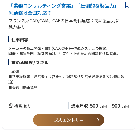
KLAは、技術革新をリードするグローバル企業として、社員一人ひとりの
「業務コンサルティング営業」「圧倒的な製品力」
■働き方：
専門性と自主性を尊重する風土があります。
・年間休日123日
※勤務地全国対応※
・完全週休2日制
◇チームワーク重視：多様なバックグラウンドを持つメンバーが協力し合
フランス系CAD/CAM、CAEの日本総代理店：高い製品力に
・月平均残業時間は20時間程度（入社当初は10時間程度）
い、課題解決に取り組む文化があります。
魅力あり
また、月1回程自宅にて電話対応を行う休日待機がございます。客先以外
◇成長支援：最新技術の習得やキャリアアップを積極的に支援し、自己成
はリモートワーク可能ですので、午前中リモートワーク/午後から客先に
長を促す環境が整っています。
直行するような働き方も可能です。
◇グローバル志向：世界各地の拠点や顧客と連携し、多様な文化や価値観
仕事内容
を尊重しながら働ける環境です。
メーカーの製品開発・設計(CAD/CAM)一体型システムの提案。
■教育体制：
◇顧客志向：顧客満足度向上を最優先に考え、技術力とコミュニケーショ
開発・購買部門、経営者向け、生産性向上のための問題解決型営業。
同社オリジナルの研修制度を設けているため確実なスキルアップが可能、
ン力を活かして信頼関係を築くことを重視しています。
未経験でも安心して就業することがでます。2、3週間程度の海外研修があ
求める経験 / スキル
り、デモ機を使用して機械の構造やメンテナンスの方法を基礎から学びま
■その他：
す。その後部門に配属され、定期メンテナンスや簡単なトラブルシューテ
・全従業員数15,000名以上（日本国内）530名
【必須】
ィングから担当します。
・平均年齢45.0歳
■営業経験者（経営者向け営業や、課題解決型営業経験ある方は特に歓
※直近ではWEB研修を充実させるなど、トレーニングに力を入れておりま
迎）
す。
■普通自動車免許
■キャリアパス：
【求める人物像】
当ポジションを極めてマネージャーになる場合や、チーム内で解決できな
■売り切りではなく、顧客課題にあったソリューション提案／コンサルテ
500
900
複数あり
想定年収
万円
~
万円
い問題を本社に掛け合うテクニカルサポート部門、またアプリケーション
ィングを志向する方
エンジニアへ進む社員もいます。
求人エントリー
■企業の魅力：
◇高い技術力：微細化が進む半導体業界の進化を支える検査・計測技術で