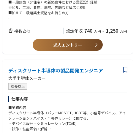
■業務幅：企画、ボリュームチェック、プランニング、基本計画、実施設
■一般建築（非住宅）の新築案件における意匠設計経験
計、確認申請、着工後の各種打ち合わせ
※ビル、工場、倉庫、病院、店舗など幅広く検討
■物件規模：1000平米～数万平米（中小規模～大規模まで幅広くございま
■加えて一級建築士資格をお持ちの方
す）
■立場
【歓迎要件】
・請負物件：自社設計施工物件80％以上
■BIM（Revit）、またはAuto CAD使用経験
740
1,250
複数あり
想定年収
万円
~
万円
・分譲物件：自社企画・ボリュームチェックを行います（基本設計以降は
設計事務所やゼネコンに依頼しPJを統括いただきます）
■BIM／CAD
求人エントリー
・BIM：Revit CAD：AutoCAD 動画ソフト：ルミオン ※基本的にはBI
Mをご利用いただきます。
※就業制度について：同社は2021年4月よりコアタイム無しのフレックス
ディスクリート半導体の製品開発エンジニア
タイム制度を導入しております。1ヶ月の内、規程の労働時間さえ勤務い
ただければ出退勤時間は自由にご調整いただくことが可能です
大手半導体メーカー
課長以上
仕事内容
■業務内容
ディスクリート半導体（パワーMOSFET、IGBT等、小信号デバイス、アイ
ソレーションデバイス・半導体リレー）に関する、
・デバイス設計・シミュレーション(TCAD)
・試作・性能評価・解析