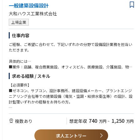
一般建築設備設計
大和ハウス工業株式会社
上場企業
仕事内容
ご経験、ご希望に合わせて、下記いずれかの分野で設備設計業務を担当い
ただきます。
具体的には…
■案件：店舗、複合商業施設、オフィスビル、医療施設、介護施設、物流
施設、工場、共同住宅、病院（100〜200床前後）、データセンターなど
求める経験 / スキル
（幅広い案件がございますので、ご経験とご希望に合わせて現場を配置い
ただけます。また、現在は工場・物流倉庫・病院等の案件が増えておりま
【必須要件】
すので、ご経験をお持ちの方には優先的に配置をする可能性がございま
■ゼネコン、サブコン、設計事務所、建設設備メーカー、プラントエンジ
す。）
ニアリング会社等での建築設備（電気・空調・給排水衛生等）の設計、設
■業務詳細：電気・給排水衛生・空調換気などの設備の商品選定、企画、
計監理いずれかの経験をお持ちの方。
設計を担当していただきます。
【歓迎要件】
※自社開発のBIMをご利用いただきます。
■食品工場、クリーンルーム、データセンターなどの特殊建築物経験をお
740
1,250
複数あり
想定年収
万円
~
万円
※就業制度について：同社は2021年4月よりコアタイム無しのフレックス
持ちの方。
タイム制度を導入しております。1ヶ月の内、規程の労働時間さえ勤務い
■下記いずれかのご資格をお持ちの方、もしくは実務経験により受験資格
ただければ出退勤時間は自由にご調整いただくことが可能です
求人エントリー
を有する方。