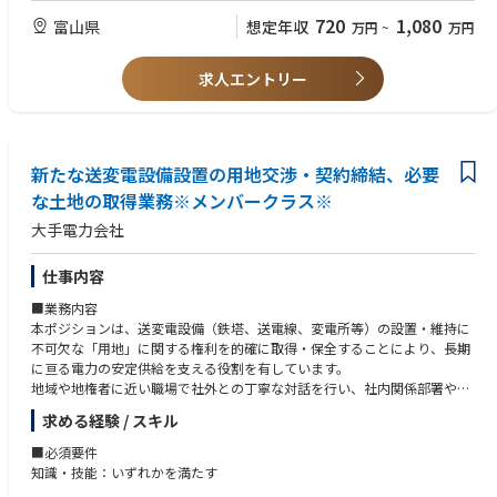
とにより新規ビジネスの受注拡大につなげていただきます。
・富山県、もしくは北陸地域で長く働きたいと思っている方
720
1,080
富山県
想定年収
万円
~
万円
・社内・グループ会社の関係部門との人脈を構築し、様々な顧客課題に対
・製造業向けアカウント営業経験
して、解決策を導き、ビジネス領域を拡大していただきます。
・IT/OT分野全般の基本的な知識をお持ちの方
・産業分野のビジネス範囲（IT・OT・プロダクト・DX・コンサル）は幅
・社内外のステークホルダーと信頼関係を構築し、ビジネスを展開できる
求人エントリー
広く、また顧客課題毎に同じ提案内容はありませんが、
方
お客様の課題は全て自らが関与して解決する意識をもって前向きに活動い
・周囲と連携しながら物事を進めることができる方（様々な業種や立場の
ただきます。
方と誠実に相対し、連携ができること）
【ポジションの魅力・やりがい・キャリアパス】
新たな送変電設備設置の用地交渉・契約締結、必要
【求める人物像】※期待行動・コンピテンシー等
・日立および日立グループが保有する製品やソリューション、サービスの
【全職種共通（日立グループ コア・コンピテンシー）】
な土地の取得業務※メンバークラス※
総合力を活かし、製造業のお客様経営課題を解決するとともに、地域社会
・People Champion（一人ひとりを活かす）：
大手電力会社
に貢献できる業務に携わることができます。
多様な人財を活かすために、お互いを信頼しパフォーマンスを最大限に
・産業業界（製造業）以外の業種のお客さまを担当している営業の方々と
発揮できる安心安全な職場(インクルーシブな職場)をつくり、積極的な発
の情報共有を活用し、自身の担当顧客に対する新規事業や新サービスの創
言と成長を支援する。
仕事内容
出・事業化の提案が行えます。
・Customer & Society Focus（顧客・社会起点で考える）：
■業務内容
・基本的にはチームとして成果を出すことをめざして取り組みます。
社会を起点に課題を捉え、常に誠実に行動することを忘れずに、社内外
本ポジションは、送変電設備（鉄塔、送電線、変電所等）の設置・維持に
の関係者と協創で成果に責任を持って社会に貢献する。
不可欠な「用地」に関する権利を的確に取得・保全することにより、長期
【働く環境】
・Innovation（イノベーションを起こす）：
に亘る電力の安定供給を支える役割を有しています。
・配属先⇒電力・産業営業部 産業システムグループ
新しい価値を生み出すために、情熱を持って学び、現状に挑戦し、素早
地域や地権者に近い職場で社外との丁寧な対話を行い、社内関係部署や委
メンバーは30代～50代で構成されており、風通しの良い職場環境です。
く応えて、イノベーションを加速する。
託先と連携しながら業務を遂行していきます。
・働き方改革にも力を入れており、年休取得促進、時間外労働短縮などメ
求める経験 / スキル
リハリのある職場づくりを推進しています。
【その他職種特有】
【業務詳細】
・在宅勤務は週1～2回程度、その他はお客様先に直接訪問いただくなど、
■必須要件
・強固な顧客関係を構築し、顧客中心のソリューションを提供する。
・計画・技術系職場からの依頼に基づく地域・地権者との用地交渉
柔軟に対応可能です。
知識・技能：いずれかを満たす
・効率的な問題解決のため、複雑かつ膨大な情報を、多方面から様々な切
・委託管理およびエスカレーション対応
・入社後は、上位者や先輩社員のサポートのもと、担当顧客への提案活動
り口で分析する