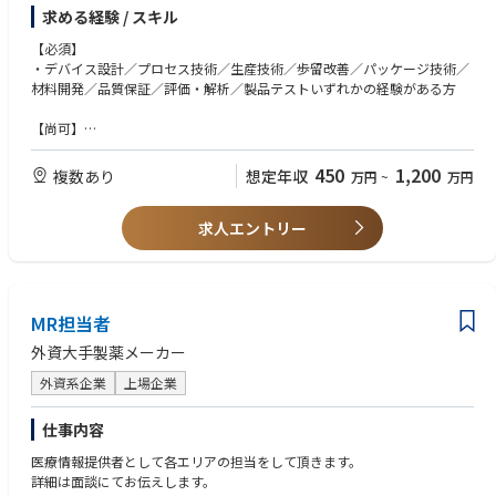
・量産立上業務
求める経験 / スキル
対象デバイスは次のとおり
【必須】
①IGBT、ダイオード、パワーモジュール（兵庫県揖保郡太子町／石川県
・デバイス設計／プロセス技術／生産技術／歩留改善／パッケージ技術／
能美市）
材料開発／品質保証／評価・解析／製品テストいずれかの経験がある方
②アイソレーションデバイス・半導体リレー（福岡県豊前市）
③パワーMOSFET（石川県能美市）
【尚可】
④小信号デバイス。特にMOSFET（兵庫県揖保郡太子町）
・ディスクリート半導体デバイス開発業務の経験のある方
⑤小信号デバイス。特に汎用小型IC（神奈川県川崎市） ※（）内は想
・以下のディスクリート半導体デバイス開発業務の経験のある方
450
1,200
複数あり
想定年収
万円
~
万円
定勤務地
①IGBT、ダイオード、パワーモジュール
②アイソレーションデバイス・半導体リレー
求人エントリー
③パワーMOSFET
④小信号デバイス。特にMOSFET
⑤小信号デバイス。特に汎用小型IC
・半導体デバイスに関する知識をお持ちの方
・TCADシミュレーションに関する知識をお持ちの方
MR担当者
※上記、必須・尚可要件はスタッフ～課長クラス共通の要件となります。
外資大手製薬メーカー
外資系企業
上場企業
仕事内容
医療情報提供者として各エリアの担当をして頂きます。
詳細は面談にてお伝えします。