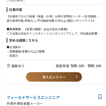
仕事内容
【半導体プロセス制御（検査・計測）分野の世界的リーダー/在宅勤務・
直行直帰可能/夜勤なし/平均勤続年数15年以上/幅広いキャリアパス】
■業務概要：【変更の範囲：会社の定める業務】
ご入社後は当社のインスタレーションエンジニアとして、同社製品装置の
機器設置から稼働までを担当いただきます。詳細は以下の通りです。
求める経験 / スキル
・顧客先工場にて半導体検査装置の設置、据え付け、試運転
・カスタマーサポート部門とプロジェクトを組んで作業を遂行
■必須条件：
・試運転時の性能フィードバックを海外技術者に展開し、稼働までフォロ
・産業機器/装置の立上げ経験
ー
・英語力
※アジア各国の半導体メーカーが顧客となるため、将来的には海外出張も
ございます。
500
900
複数あり
想定年収
万円
~
万円
■顧客対応体制：
顧客先への装置導入前にニーズヒアリングをし、仕様調整するフィールド
求人エントリー
アプリケーションエンジニア、設置・導入を担当する本職種、導入後の保
守・点検を担当するカスタマーサポートが協働します。
■働き方：
フィールドサービスエンジニア
年間休日123日
・完全週休2日制
外資半導体装置メーカー
・月平均残業30時間程