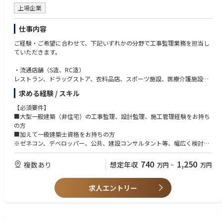
トレーニングや社内システムを使用した事務処理を行う。
上場企業
仕事内容
ご経験・ご希望に合わせて、下記いずれかの分野で工事監理業務を担当し
ていただきます。
・流通店舗（S造、RC造）
レストラン、ドラッグストア、衣料品店、スポーツ施設、医療介護施設な
ど
求める経験 / スキル
・建築（S造、RC造、SRC造）
商業施設※店舗・ショッピングセンター、物流施設、事業所・ショール
【必須要件】
ーム、学校、ホテル、テレビ局など法人、団体向けの事業用建物
■大型一般建築（非住宅）の工事監理、設計監理、施工管理経験をお持ち
の方
※就業制度について：同社は2021年4月よりコアタイム無しのフレックス
■加えて一級建築士資格をお持ちの方
タイム制度を導入しています。1ヶ月の内、規程の労働時間さえ勤務いた
※ゼネコン、デベロッパー、公共、建設コンサルタント等、幅広く検討
だければ出退勤時間は自由にご調整いただくことが可能です。
【歓迎要件】
740
1,250
複数あり
想定年収
万円
~
万円
■ゼネコンでの工事監理経験
求人エントリー