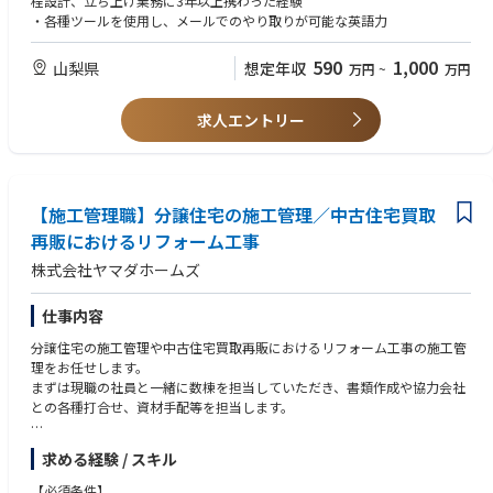
程設計、立ち上げ業務に3年以上携わった経験
広い知識と実践的なスキルを習得できる点が大きな魅力です。
・各種ツールを使用し、メールでのやり取りが可能な英語力
590
1,000
山梨県
想定年収
万円
~
万円
求人エントリー
【施工管理職】分譲住宅の施工管理／中古住宅買取
再販におけるリフォーム工事
株式会社ヤマダホームズ
仕事内容
分譲住宅の施工管理や中古住宅買取再販におけるリフォーム工事の施工管
理をお任せします。
まずは現職の社員と一緒に数棟を担当していただき、書類作成や協力会社
との各種打合せ、資材手配等を担当します。
【職務内容】
求める経験 / スキル
・関係部署（営業・設計）との打合せ
・工程管理
【必須条件】