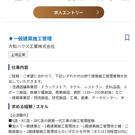
タイム制度を導入しております。1ヶ月の内、規程の労働時間さえ勤務い
持ちの方。
ただければ出退勤時間は自由にご調整いただくことが可能です
■下記いずれかのご資格をお持ちの方、もしくは実務経験により受験資格
求人エントリー
を有する方。
1級管工事施工管理技士、1級電気工事施工管理技士、建築設備士、一級
建築士、設備設計一級建築士、1級管工事施工管理技士補、1級電気工事施
工管理技士補、2級管工事施工管理技士、2級電気工事施工管理技士
♦一般建築施工管理
大和ハウス工業株式会社
上場企業
仕事内容
ご経験・ご希望に合わせて、下記いずれかの分野で建築施工管理業務を担
当していただきます。
・流通店舗事業部：ドラッグストア、ホテル、レストラン、衣料品店、ス
ポーツ施設、医療介護施設、商業施設、病院（100〜200床前後）など
・建築事業部：物流施設、研究施設、工場、倉庫、データセンター、オフ
ィスビル、大型商業施設、中高層レジデンスなど
求める経験 / スキル
※就業制度について：同社は2021年4月よりコアタイム無しのフレックス
【必須要件】
タイム制度を導入しております。1ヶ月の内、規程の労働時間さえ勤務い
■S造・RC造・SRC造の建築一式工事の施工管理経験
ただければ出退勤時間は自由にご調整いただくことが可能です
■加えて一級建築士・1級建築施工管理技士・1級建築施工管理技士補・二
級建築士・2級建築施工管理技士のいずれかを所持（または1年程度以内に