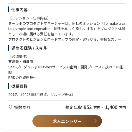
仕事内容
【ミッション・仕事内容】
ヌーラボのプロダクトマネージャーは、同社のミッション「To make crea
ting simple and enjoyable – 創造を易しく 楽しくする」をプロダクト体験
として市場に届ける責任を担っています。
プロダクトのビジョンとロードマップの策定・実行から、多様なステーク
ホルダーのハブとなり、リリース後の市場浸透施策まで、PdMとPMMの両
求める経験 / スキル
面を横断的に担当します。
【必須要件】
【具体的な挑戦課題】
▼経験・知識面
プロダクト戦略・ビジョン・ロードマップの策定と優先順位付け
SaaSプロダクトまたはWebサービスの企画・開発プロセスに携わった経
データ構造や制約を理解した上での、PRD（プロダクト要件定義書）への
験
落とし込み
PRDの作成経験
パフォーマンス測定やユーザー行動ログの分析を通じた継続的な改善
エンジニアやデザイナーとの協業経験
従業員数
開発・デザイン・CS・マーケティングなど、多様なチームとの共創・合意
アジャイル開発（Scrum / Kanbanなど）の手法を用いたPM経験
形成
定量・定性データ分析の基礎知識およびBIツールの利用経験
207名
（2026年3月時点、グループ全体）
【具体的な仕事内容】
▼素養・スキル面
952
1,400
複数あり
想定年収
万円
~
万円
■ヌーラボサービスの事業規模拡大
遊び心を持って取り組むことができる
顧客のニーズと市場のトレンドを理解し、ヌーラボのミッションに共感し
顧客の声をただ聞くだけでなく、ヌーラボのミッションに共感してプロダ
ながら魅力的な製品を提供し続けます。
クト開発に取り組んでいただきたいと考えます。
求人エントリー
プロダクト戦略の策定・実行、プロダクトビジョン / ロードマップの策
進んでアウトプット・言語化できるスキル
定・優先順位付けと実行を担います。
リモートワーク中心の働き方において、想いや考えを言語化する力、能動