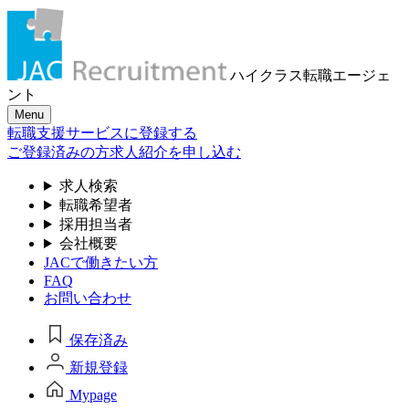
ハイクラス転職
エージェ
ント
Menu
転職支援サービスに登録する
ご登録済みの方
求人紹介を申し込む
求人検索
転職希望者
採用担当者
会社概要
JACで働きたい方
FAQ
お問い合わせ
保存済み
新規登録
Mypage