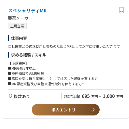
世界をリードし、売上高127.5億米ドルの約11％（約14億米ドル）を継続
的に研究開発へ投資しています。
スペシャリティMR
◇幅広い顧客基盤による安定性：KLAの検査・計測装置はその品質の高さ
から、半導体デバイスメーカーはもちろん、競合の製造装置メーカーやウ
製薬メーカー
ェハーなどの部材メーカーからも必要とされており、顧客層の広さが安定
上場企業
した事業基盤につながっています。
■社風：
仕事内容
KLAは、技術革新をリードするグローバル企業として、社員一人ひとりの
自社医薬品の適正使用と普及のためにMRとして以下に従事いただきます。
専門性と自主性を尊重する風土があります。
求める経験 / スキル
◇チームワーク重視：多様なバックグラウンドを持つメンバーが協力し合
い、課題解決に取り組む文化があります。
【必須要件】
◇成長支援：最新技術の習得やキャリアアップを積極的に支援し、自己成
■MR経験5年以上
長を促す環境が整っています。
■神経領域でのMR経験
◇グローバル志向：世界各地の拠点や顧客と連携し、多様な文化や価値観
■病院を受け持ち薬審に主として対応した経験を有する方
を尊重しながら働ける環境です。
■MR認定資格及び自動車運転免許を保有する方
◇顧客志向：顧客満足度向上を最優先に考え、技術力とコミュニケーショ
■将来的な転勤に対応可能な方
ン力を活かして信頼関係を築くことを重視しています。
695
1,000
複数あり
想定年収
万円
~
万円
【歓迎要件】
■その他：
■広域担当経験
・全従業員数15,000名以上（日本国内）530名
求人エントリー
■論文を読み込める英語力
・平均年齢45.0歳