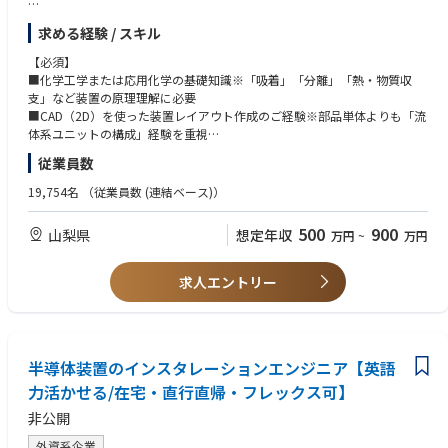
【職務内容】
求める経験 / スキル
■ガスの分離・精製・回収装置の開発から納品
■基礎評価業務 ■CADを用いた作図
【必須】
■顧客先とのお打ち合わせ ■業者との協働（設計図面の連携など）
■化学工学または応用化学の基礎知識※「吸着」「分離」「熱・物質収
【装置例】・バイオガス精製装置 ・メタン/窒素分離装置
支」など装置の原理理解に必要
・二酸化炭素回収型バイオガス精製装置 ・希ガス回収装置
■CAD（2D）を使った装置レイアウト作成のご経験※部品単体よりも「流
（業務内容の変更の範囲）当社業務全般
体系ユニットの構成」経験を重視
従業員数
■大陽日酸株式会社について
【歓迎】
・産業ガス供給、医療・電子機器関連ガス供給、機器の製造販売、オンサ
■顧客と直接やり取りしながら装置を作り上げたい方
19,754名
（従業員数 (連結ベース)）
イト・プラント事業、LPG供給などの事業を手掛けています。 豊富な経験
■熱計算・機器開発・製造のご経験をお持ちの方
と独自の技術開発を基に、鉄鋼/化学/エレクトロニクス/自動車/建設/造
500
900
山梨県
想定年収
万円
~
万円
船/食料などの多種多様な産業分野において、企業活動の基盤を支えていま
＜仕事のやりがい＞
す。
顧客要望に応じた装置をゼロから形にし、
脱炭素社会に貢献できる手応えある仕事です。
求人エントリー
・産業ガス業界のリーディングカンパニー。2020年の持ち株会社移行によ
り各グループ会社の権限移譲、これまで培ってきた基盤技術と新たな事業
を創出する技術開発に取り組み、スピード感と競争力を高めていきます。
また、カーボンニュートラル社会の実現や半導体の需要急増など、世界的
な課題にも取り組んでまいります。
半導体装置のインスタレーションエンジニア【英語
力活かせる/在宅・直行直帰・フレックス可】
非公開
外資系企業