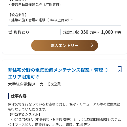
・工事スケジュールの作成
・普通自動車運転免許（AT限定可）
・設計図の確認及びチェック
・施工図面の作成及びチャック
【歓迎条件】
・職人や建築資材の手配
・建築の施工管理の経験（3年以上目安）
・工事進捗の確認及び調整
・建築施工管理技士、建築士の資格
・品質管理
350
1,000
複数あり
想定年収
万円
~
万円
・現場で工事品質の確認、指示
・安全管理
・原価管理
求人エントリー
・材料費、工事費、人件費の管理
・お引渡し
裁量権を持って活躍できるため
非住宅分野の電気設備メンテナンス提案・管理 ※
工程スケジュールなども調整が可能。
残業が重なることもありません。
エリア限定可※
大手総合電機メーカーGp企業
またシフト制を導入しているので、
臨機応変な働き方ができるのも
ヤマダホームズならでは。
仕事内容
プライベートの時間もしっかり確保できます。
保守契約を行なっているお客様に対し、保守・リニューアル等の提案業務
も行なっていただきます。
【担当するシステム】
①非住宅のBA（中央監視・照明制御等）もしくは空調自動制御システム
＜オフィスビル、商業施設、ホテル、病院、工場 等＞