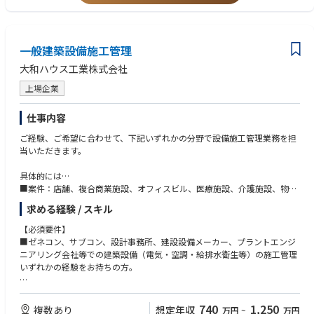
1級管工事施工管理技士、1級電気工事施工管理技士、建築設備士、一級
建築士、設備設計一級建築士、1級管工事施工管理技士補、1級電気工事施
工管理技士補、2級管工事施工管理技士、2級電気工事施工管理技士
一般建築設備施工管理
大和ハウス工業株式会社
上場企業
仕事内容
ご経験、ご希望に合わせて、下記いずれかの分野で設備施工管理業務を担
当いただきます。
具体的には…
■案件：店舗、複合商業施設、オフィスビル、医療施設、介護施設、物流
施設、工場、共同住宅、病院（100〜200床前後）、データセンターなど
求める経験 / スキル
（幅広い案件がございますので、ご経験とご希望に合わせて現場を配置い
ただけます。また、現在は工場・物流倉庫・病院等の案件が増えておりま
【必須要件】
すので、ご経験をお持ちの方には優先的に配置をする可能性がございま
■ゼネコン、サブコン、設計事務所、建設設備メーカー、プラントエンジ
す。）
ニアリング会社等での建築設備（電気・空調・給排水衛生等）の施工管理
■業務詳細：電気・給排水衛生・空調換気などの設備の施工管理業務を担
いずれかの経験をお持ちの方。
当していただきます。
【歓迎要件】
※就業制度について：同社は2021年4月よりコアタイム無しのフレックス
■食品工場、クリーンルーム、データセンターなどの特殊建築物経験をお
740
1,250
複数あり
想定年収
万円
~
万円