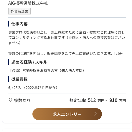
AIG損害保険株式会社
外資系企業
仕事内容
専業プロ代理店を担当し、売上貢献のために企画・提案など代理店に対し
てコンサルティングするお仕事です（※個人・法人への直接営業はござい
ません）
複数の代理店を担当し、販売戦略をたて売上に貢献いただきます。代理店
の方からの信頼も厚く、誇りとやりがいを持てるお仕事です。
求める経験 / スキル
本社と地域事業本部の方針に則り戦略・施策を遂行していただくことを期
待します。
【必須】営業経験をお持ちの方（個人法人不問）
従業員数
中長期的には難易度の高いマーケット開発や将来専業プロ代理店となる研
修生の採用・育成などもお任せしていきます。保険商品のみならず仕事を
6,425名
（2022年7月1日現在）
通じて幅広く多くのことを学び、プロフェッショナルに成長できます。
512
910
複数あり
想定年収
万円
~
万円
【教育研修】座学とOJTを組み合わせ、保険の知識や業務の流れを徐々に
覚えて業務対応を行っていただきます。入社者のほとんどが未経験者で
す。未経験者でもしっかりと育成していきますのでご安心ください。
求人エントリー
【転勤】有
望勤務地制度に従って、希望勤務エリア内または全国への転勤を選択する