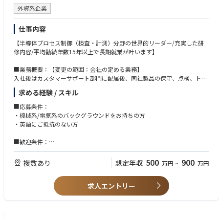
・在宅制度、フレックス制度有り
外資系企業
・客先から直行直帰も可能
※立ち上げ作業中は土曜日に出勤いただくこともございます。
仕事内容
基本は振替休日を取得いただきますが、状況に応じて休日出勤となる場合
【半導体プロセス制御（検査・計測）分野の世界的リーダー/充実した研
もございます。
修内容/平均勤続年数15年以上で長期就業が叶います】
※設置作業時は2週間～2か月間の出張が発生することもございます。
（頻度は装置の導入状況によります）
■業務概要：【変更の範囲：会社の定める業務】
入社後はカスタマーサポート部門に配属後、同社製品の保守、点検、トラ
■教育体制：
ブル改善業務をお任せいたします。
同社オリジナルの研修制度を設けているため確実なスキルアップが可能、
求める経験 / スキル
詳細は以下の通りです。
未経験でも安心して就業することがでます。入社後6か月間の間に1～3か
月間、横浜本社やアメリカ本社等での技術研修を実施。技術習得状況によ
■応募条件：
・お客様サイトでの半導体検査装置の立ち上げ、保守業務
って資格レベルを設定し、充実した教育制度を整えています。
・機械系/電気系のバックグラウンドをお持ちの方
・見積もり提出等における準備、顧客対応
・英語にご抵抗のない方
・トラブルシュートおよびレポート作成
■企業の魅力：
・顧客との定例会、打ち合わせ
◇高い技術力：微細化が進む半導体業界の進化を支える検査・計測技術で
■歓迎条件：
世界をリードし、売上高127.5億米ドルの約11％（約14億米ドル）を継続
・半導体業界でのご経験
■仕事の面白さ：
的に研究開発へ投資しています。
500
900
複数あり
想定年収
万円
~
万円
一見、難解に思える領域ですが、その本質は「最先端科学を駆使した、最
◇幅広い顧客基盤による安定性：KLAの検査・計測装置はその品質の高さ
高峰のロジカルシンキング」にあります。
から、半導体デバイスメーカーはもちろん、競合の製造装置メーカーやウ
ェハーなどの部材メーカーからも必要とされており、顧客層の広さが安定
求人エントリー
・目に見えないバグを特定するプロセス
した事業基盤につながっています。
・エンジニアとしての、最高峰のドラマを体感する
・グローバル基準の、一生モノの技術力が身につく
■社風：