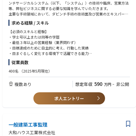
ンチサージカルシステム（以下、「システム」）の技術や臨床、営業方法
等、弊社ビジネスに関する必要な知識を学んでいただきます。
主要な手術領域において、ダビンチ手術の技術面及び営業のエキスパート
となるためのトレーニングを受け、配属されたエリアでの営業活動を通し
求める経験 / スキル
てシステム導入後の稼働率を最大化するサポートを行います。
基本的な職務
【必須のスキルと経験】
• 医師や医療スタッフに対して、ダビンチ手術テクノロジートレーニング
・学士号以上または同等の学歴
パスウェイ（初症例を実施される前に修了いただくことが必須となるトレ
・最低３年以上の営業経験（業界問わず）
ーニングプログラム）とスキルアップ過程について説明する。
・目標達成のために自主的に考え、行動した実績
• 医師や医療スタッフに対して、オンサイトトレーニング（実機を使用し
・目まぐるしく変化する環境下で活躍できる能力
た研修）とドライトレーニング（システムのセッティング、理論、概要の
・誠実さ、素直さを兼ね備え、責任感を持った行動ができる方
従業員数
研修）を実施する。
・MS Office（Excel/Word/PPT）の基礎的な知識
• 担当施設全診療科のTR100トレーニング（ダビンチ執刀医が認定証取得
・日本語ネイティブ、もしくはN1相当レベル
400名
（2025年5月現在）
のために行うラボトレーニング）の練習を担当する。
・普通自動車運転免許
• 医師や医療スタッフに対して、製品のデモンストレーションやインサー
590
複数あり
想定年収
非公開
万円
~
ビス（製品の説明と実際にシステムを触りながら理解していただく）を主
【望ましいスキルと経験】
導する。
・英語力
• システムを使用した手術に立会い、製品の安全使用のためにサポートす
・医療業界、特に医療機器業界経験者
求人エントリー
る。
• 上記活動や手術室に対する営業活動、カスタマーサポートトレーニング
等を通じて、チームの四半期目標達成に貢献する。
• 上記の営業活動を通じて、エリアにおけるシステムの認知向上および術
式の採用に繋がる営業活動、マーケティング活動のサポートやコーディネ
一般建築工事監理
ーションを行う。
大和ハウス工業株式会社
• 日報（営業・症例報告、営業活動の結果）や経費精算、社内オンライン