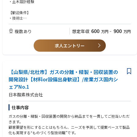
・土木設計経験
■ポジションの魅力
・勉強会や研究会、社外活動を積極的に進め、社員一人一人のスキル向上
【歓迎条件】
に努めています。
・技術士
・資格取得に向けて計画的サポート体制の充実を図っています。(技術士、
・RCCM
博士等)
・ビジネス対応可能な英語力
600
900
複数あり
想定年収
万円
~
万円
■就業環境
※仕事内容に記載の通り、土木設計の中の専門部門でご活躍頂ける環境が
・業務（仕事）は、プロジェクトごとにチームを組んで対応します。当面
求人エントリー
ございます。
はベテラン技術者の設計補助から始めてもらうことになります。勤務は主
に事務所内での作業となりますが、客先との打合せや現地調査等による出
張はございます。
【山梨県/北杜市】ガスの分離・精製・回収装置の
開発設計【材料or設備出身歓迎】/産業ガス国内シ
ェアNo.1
日本酸素株式会社
仕事内容
ガスの分離・精製・回収装置の開発から納品までを一貫してご担当いただ
きます。
顧客要望を形にすることはもちろん、ニーズを予測して提案ベースで製品
化も実現する“ものづくり型技術職”です。