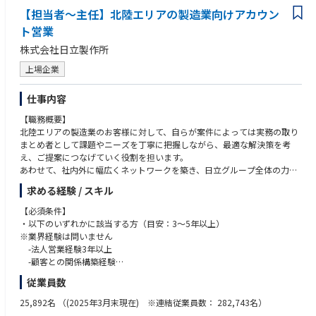
【担当者～主任】北陸エリアの製造業向けアカウン
ト営業
株式会社日立製作所
上場企業
仕事内容
【職務概要】
北陸エリアの製造業のお客様に対して、自らが案件によっては実務の取り
まとめ者として課題やニーズを丁寧に把握しながら、最適な解決策を考
え、ご提案につなげていく役割を担います。
あわせて、社内外に幅広くネットワークを築き、日立グループ全体の力を
活かした新たな活用シーンを見つけながら、既存・新規
求める経験 / スキル
ビジネスの拡大にもつなげていきます。
また、市場や技術の動きだけでなく、業界全体のトレンドやニーズも踏ま
【必須条件】
えながら、お客様の事業成長に寄り添っていくことが
・以下のいずれかに該当する方（目安：3～5年以上）
期待されています。
※業界経験は問いません
入社後は、上位者や先輩社員のサポートのもと、担当顧客への提案活動を
-法人営業経験3年以上
通じて業界知識やソリューション理解を深めていただきます。
-顧客との関係構築経験
-周囲と協力して業務を進めることができる方
従業員数
【職務詳細】
・運転免許をお持ちの方
・担当業務の実務の取りまとめ者として、顧客の課題やニーズを把握、分
25,892名
（(2025年3月末現在) ※連結従業員数： 282,743名）
析し、自社・グループ会社製品やソリューション、サービスを提案するこ
【歓迎条件】