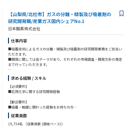
まずはいくつかのチームを担当してもらい、プロダクト・顧客・チームの
的なコミュニケーションが必要になります。
理解を深めていただきます。
グローバルへのマインドセット
【山梨県/北杜市】ガスの分離・精製及び吸着剤の
英語でのコミュニケーションに抵抗がない方（翻訳ツールの利用可 / 今後
■プロダクト要件定義とプロジェクトマネジメント
海外メンバーとの連携を強化していきます）
研究開発職/産業ガス国内シェアNo.1
ユーザーストーリーや要件定義などをPRDに落とし込み、開発要件を明確
日本酸素株式会社
化します。
【歓迎要件】
エンジニアやデザイナーと協働し、アジャイル開発の手法を活用したプロ
バックオフィス向け事業に関するユーザー像・ドメインの深い解像度
ジェクトを推進します。
ユーザーリサーチ・インタビューの実施および開発プロセスへの組み込
仕事内容
み、改善をリードした経験
■吸着技術によるガスの分離・精製及び吸着剤の研究開発業務をご担当い
■効果測定とデータ分析
データ分析スキル（SQL / Mixpanel / Tableau等の利用経験）とクリエイ
ただきます。
パフォーマンス測定、ユーザー行動ログや調査結果の分析・振り返りを通
ティブな発想を併せ持つ方
■開発に関しては各テーマがあり、それぞれの市場調査・開発方針の策定
して、継続的な改善を推進します。
UXデザインやUI設計に関する知識、またはプロジェクトマネジメント関連
まで行っていただきます。
の資格（PMP等）
■ステークホルダーとのコミュニケーション
【職務内容】
開発、デザイン、カスタマーサクセス、カスタマーサポート、マーケティ
求める経験 / スキル
実際に触媒を作製し、ガスを流して測定・評価するまでをご担当いただき
ングチームなど多様なチームとの連携を通じたプロジェクト推進を担いま
ます。
す（同社では海外拠点にもデザインチーム、マーケティングチームのメン
【必須要件】
バーが在籍しています）。
■応用化学に関する研究開発経験
【テーマ例】
ユーザーやコミュニティとの対話（インタビュー、ユーザーフィードバッ
■深冷空気分離装置用空気中の不純物除去技術の開発と吸着器設計
ク）を通じたニーズの把握を進めます。
【歓迎要件】
■高純度ガス精製技術の開発
■吸着・触媒に関わった経験をお持ちの方
■水素精製技術の開発
■吸着・触媒に関わる基礎研究ができる方（海外論文含め）
従業員数
■CO2回収技術の開発
【求める人物像】
19,754名
（従業員数 (連結ベース)）
【魅力】
将来的に技術のスペシャリスト、またはマネジメントの道に進みたいとい