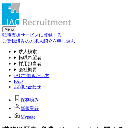
Skip
to
the
content
Menu
転職支援サービスに登録する
ご登録済みの方
求人紹介を申し込む
求人検索
転職希望者
採用担当者
会社概要
JACで働きたい方
FAQ
お問い合わせ
保存済み
新規登録
Mypage