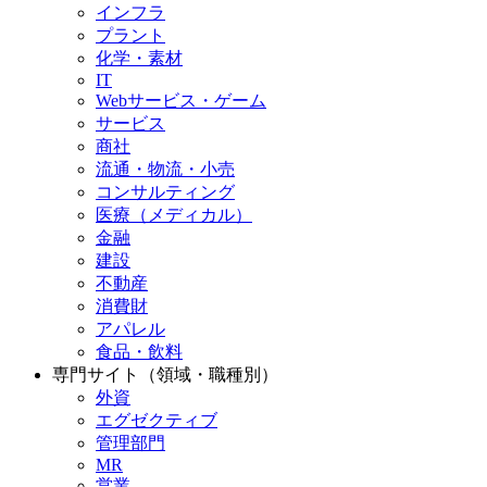
インフラ
プラント
化学・素材
IT
Webサービス・ゲーム
サービス
商社
流通・物流・小売
コンサルティング
医療（メディカル）
金融
建設
不動産
消費財
アパレル
食品・飲料
専門サイト（領域・職種別）
外資
エグゼクティブ
管理部門
MR
営業