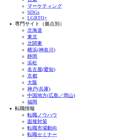
マーケティング
SDGs
LGBTQ+
専門サイト（拠点別）
北海道
東北
北関東
横浜(神奈川)
静岡
浜松
名古屋(愛知)
京都
大阪
神戸(兵庫)
中国地方(広島／岡山)
福岡
転職情報
転職ノウハウ
面接対策
転職市場動向
転職セミナー