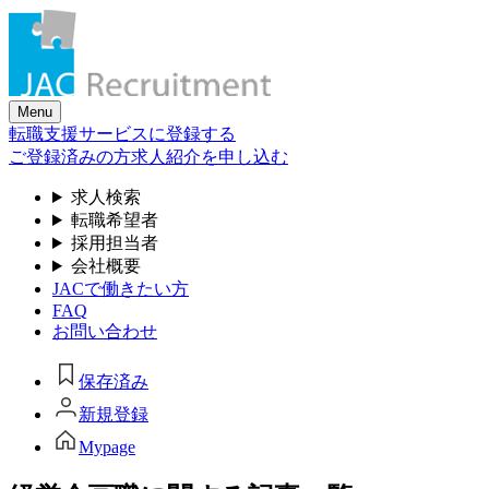
Skip
to
the
content
Menu
転職支援サービスに登録する
ご登録済みの方
求人紹介を申し込む
求人検索
転職希望者
採用担当者
会社概要
JACで働きたい方
FAQ
お問い合わせ
保存済み
新規登録
Mypage