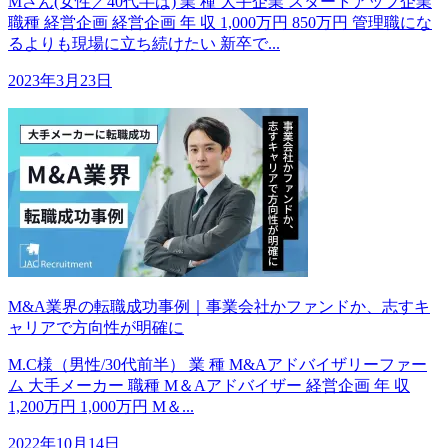
Mさん(女性／40代半ば) 業 種 大手企業 スタートアップ企業
職種 経営企画 経営企画 年 収 1,000万円 850万円 管理職にな
るよりも現場に立ち続けたい 新卒で...
2023年3月23日
M&A業界の転職成功事例｜事業会社かファンドか、志すキ
ャリアで方向性が明確に
M.C様（男性/30代前半） 業 種 M&Aアドバイザリーファー
ム 大手メーカー 職種 M＆Aアドバイザー 経営企画 年 収
1,200万円 1,000万円 M＆...
2022年10月14日