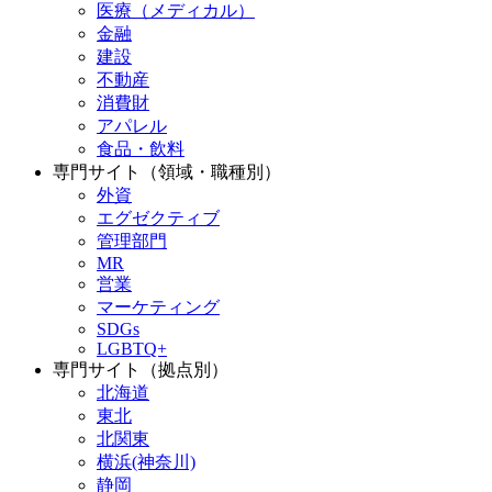
医療（メディカル）
金融
建設
不動産
消費財
アパレル
食品・飲料
専門サイト（領域・職種別）
外資
エグゼクティブ
管理部門
MR
営業
マーケティング
SDGs
LGBTQ+
専門サイト（拠点別）
北海道
東北
北関東
横浜(神奈川)
静岡