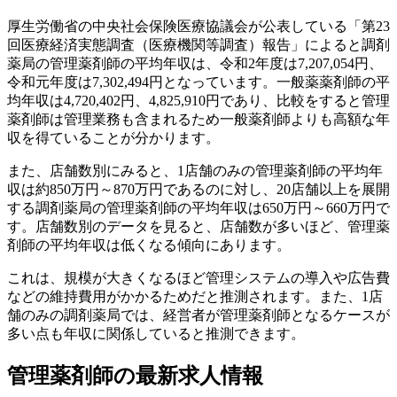
厚生労働省の中央社会保険医療協議会が公表している「第23
回医療経済実態調査（医療機関等調査）報告」によると調剤
薬局の管理薬剤師の平均年収は、令和2年度は7,207,054円、
令和元年度は7,302,494円となっています。一般薬薬剤師の平
均年収は4,720,402円、4,825,910円であり、比較をすると管理
薬剤師は管理業務も含まれるため一般薬剤師よりも高額な年
収を得ていることが分かります。
また、店舗数別にみると、1店舗のみの管理薬剤師の平均年
収は約850万円～870万円であるのに対し、20店舗以上を展開
する調剤薬局の管理薬剤師の平均年収は650万円～660万円で
す。店舗数別のデータを見ると、店舗数が多いほど、管理薬
剤師の平均年収は低くなる傾向にあります。
これは、規模が大きくなるほど管理システムの導入や広告費
などの維持費用がかかるためだと推測されます。また、1店
舗のみの調剤薬局では、経営者が管理薬剤師となるケースが
多い点も年収に関係していると推測できます。
管理薬剤師の最新求人情報