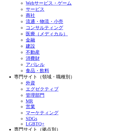
Webサービス・ゲーム
サービス
商社
流通・物流・小売
コンサルティング
医療（メディカル）
金融
建設
不動産
消費財
アパレル
食品・飲料
専門サイト（領域・職種別）
外資
エグゼクティブ
管理部門
MR
営業
マーケティング
SDGs
LGBTQ+
専門サイト（拠点別）