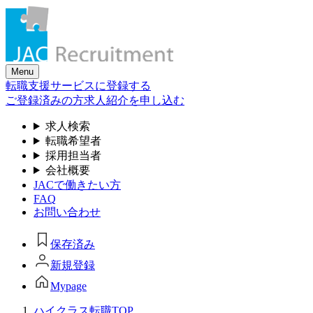
Skip
to
the
content
Menu
転職支援サービスに登録する
ご登録済みの方
求人紹介を申し込む
求人検索
転職希望者
採用担当者
会社概要
JACで働きたい方
FAQ
お問い合わせ
保存済み
新規登録
Mypage
ハイクラス転職TOP