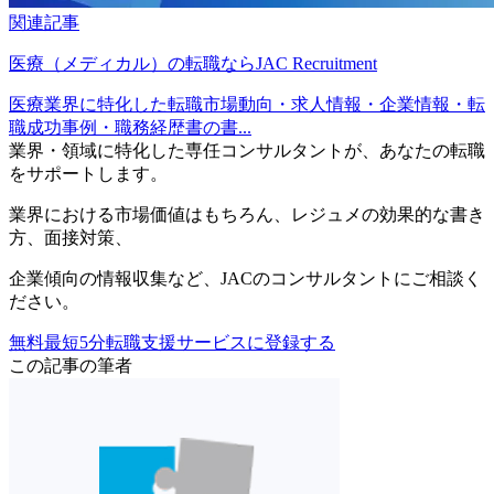
関連記事
医療（メディカル）の転職ならJAC Recruitment
医療業界に特化した転職市場動向・求人情報・企業情報・転
職成功事例・職務経歴書の書...
業界・領域に特化した
専任コンサルタントが、
あなたの転職
をサポートします。
業界における市場価値
はもちろん、
レジュメの効果的な書き
方
、
面接対策
、
企業傾向の情報収集
など、
JACのコンサルタントにご相談く
ださい。
無料
最短5分
転職支援サービスに登録する
この記事の筆者