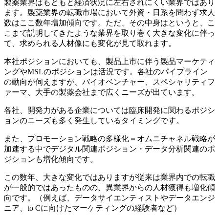
製薬業界はもともと経済状況に左右されにくい業界ではあり
ます。製薬業界の転職市場において外資・日系を問わず求人
数はここ数年増加傾向です。ただ、その中身はというと、こ
こまで説明してきたような業界を取り巻く大きな変化に伴っ
て、求められる人材像にも変化が見て取れます。
本社ポジションにおいても、製品上市に伴う製品マーケティ
ングやMSLのポジションは活況です。各社のパイプライン
の動向が伺えますが、バイオベンチャー、スペシャリティフ
ァーマ、大手の製薬会社まで広くニーズが出ています。
各社、開発力がある企業については臨床開発に関わるポジシ
ョンのニーズも多く発生しているタイミングです。
また、プロモーション戦略の多様化＝オムニチャネル戦略が
加速する中でデジタル関連ポジション・データ分析関連のポ
ジションも増化傾向です。
この数年、大きな変化ではありますが従来は業界内での転職
が一般的ではあったものの、異業界からの人材獲得も増化傾
向です。（例えば、データサイエンティストやデータエンジ
ニア、to Cに向けたマーケティングの経験者など）