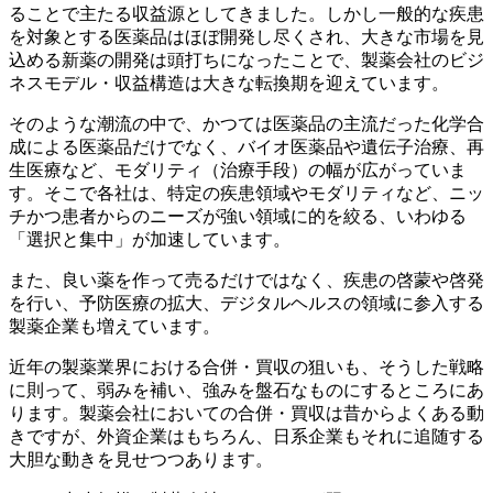
ることで主たる収益源としてきました。しかし一般的な疾患
を対象とする医薬品はほぼ開発し尽くされ、大きな市場を見
込める新薬の開発は頭打ちになったことで、製薬会社のビジ
ネスモデル・収益構造は大きな転換期を迎えています。
そのような潮流の中で、かつては医薬品の主流だった化学合
成による医薬品だけでなく、バイオ医薬品や遺伝子治療、再
生医療など、モダリティ（治療手段）の幅が広がっていま
す。そこで各社は、特定の疾患領域やモダリティなど、ニッ
チかつ患者からのニーズが強い領域に的を絞る、いわゆる
「選択と集中」が加速しています。
また、良い薬を作って売るだけではなく、疾患の啓蒙や啓発
を行い、予防医療の拡大、デジタルヘルスの領域に参入する
製薬企業も増えています。
近年の製薬業界における合併・買収の狙いも、そうした戦略
に則って、弱みを補い、強みを盤石なものにするところにあ
ります。製薬会社においての合併・買収は昔からよくある動
きですが、外資企業はもちろん、日系企業もそれに追随する
大胆な動きを見せつつあります。