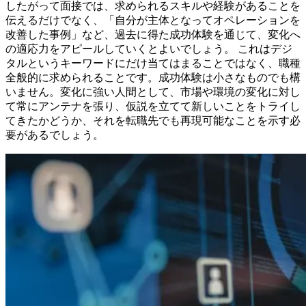
したがって面接では、求められるスキルや経験があることを
伝えるだけでなく、「自分が主体となってオペレーションを
改善した事例」など、過去に得た成功体験を通じて、変化へ
の適応力をアピールしていくとよいでしょう。 これはデジ
タルというキーワードにだけ当てはまることではなく、職種
全般的に求められることです。成功体験は小さなものでも構
いません。変化に強い人間として、市場や環境の変化に対し
て常にアンテナを張り、仮説を立てて新しいことをトライし
てきたかどうか、それを転職先でも再現可能なことを示す必
要があるでしょう。