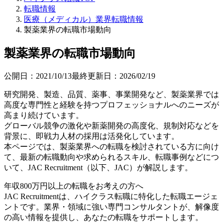
転職情報
医療（メディカル）業界転職情報
製薬業界の転職市場動向
製薬業界の転職市場動向
公開日：
2021/10/13
最終更新日：
2026/02/19
研究開発、製造、品質、薬事、事業開発など、製薬業界では
高度な専門性と経験を持つプロフェッショナルへのニーズが
高まり続けています。
グローバル競争の激化や新薬開発の高度化、規制対応などを
背景に、即戦力人材の採用は活発化しています。
本ページでは、製薬業界への転職を検討されている方に向け
て、最新の転職動向や求められるスキル、転職事例などにつ
いて、JAC Recruitment（以下、JAC）が解説します。
年収800万円以上の転職を
お考えの方へ
JAC Recruitmentは、ハイクラス転職に特化した転職エージェ
ントです。
業界・領域に強い専門コンサルタントが、解像度
の高い情報を提供し、あなたの転職をサポートします。