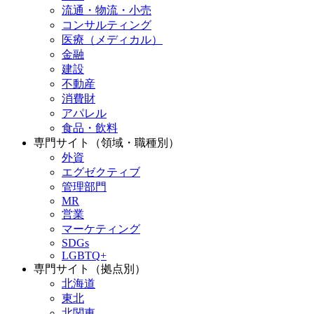
流通・物流・小売
コンサルティング
医療（メディカル）
金融
建設
不動産
消費財
アパレル
食品・飲料
専門サイト（領域・職種別）
外資
エグゼクティブ
管理部門
MR
営業
マーケティング
SDGs
LGBTQ+
専門サイト（拠点別）
北海道
東北
北関東