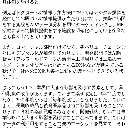
具体例を挙げると、
例えばドクターへの情報収集方法についてはデジタル媒体を
経由しての医師への情報提供が当たり前になり、実際に訪問
をする施設をAIやデータ分析を用いターゲティングし、MR
活動によって情報提供をする施設を明確化にしている企業な
ども多く出てきています。
また、コマーシャル部門だけでなく、各バリューチェーンご
とにもデジタル化が加速しております。開発部門ではAI解
析やリアルワールドデータの活用や工場周りでは工場のオー
トメーション化などをはじめとするDX化などが進んでいる
状況で、社内のDX化も各社に変化の差が生じてきている状
況です。
さらにもう1つ、業界に大きな影響を及ぼす要素として、薬
価制度の改革があります。これまで薬価改定は2年に1度でし
たが、2021年度からは「毎年度改定」となりました。これに
より、長期収載品と後発医薬品は特に影響を受けることにな
ります。各社の薬価戦略のみならず、開発戦略、ひいては事
業戦略にも大きく影響を及ぼすことになってきます。これは
データの利活用をすることで先のマーケットを見立て、それ