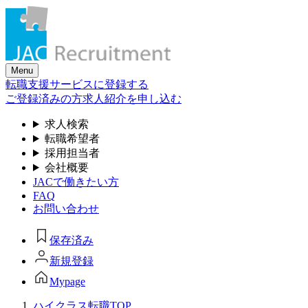
Skip
to
the
content
Menu
転職支援サービスに登録する
ご登録済みの方
求人紹介を申し込む
求人検索
転職希望者
採用担当者
会社概要
JACで働きたい方
FAQ
お問い合わせ
保存済み
新規登録
Mypage
ハイクラス転職TOP