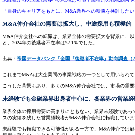
「自身のキャリアをもとに、M&A業界への転職を検討したい」
M&A仲介会社の需要は拡大し、中途採用も積極的
M&A仲介会社への転職は、業界全体の需要拡大を背景に、
と、2024年の後継者不在率は52.1％でした。
出典：
帝国データバンク「全国『後継者不在率』動向調査（20
これまでM&Aは大企業間の事業戦略の一つとして用いられ
こうした背景もあり、多くのM&A仲介会社では、市場の需
未経験でも金融業界出身者中心に、各業界の営業経
業界全体の採用需要の高まりにともない、業界未経験であっ
スの実績を残した営業経験者がM&A仲介会社に転職していま
未経験でも転職できる可能性がある一方で、M&A仲介では