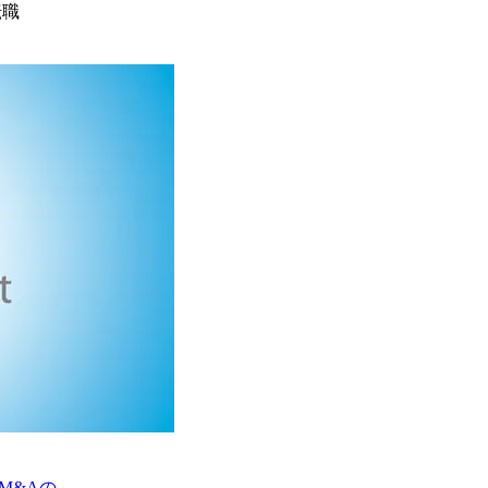
転職
M&Aの…