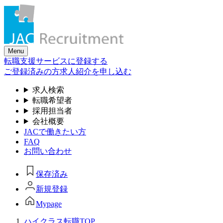
Skip
to
the
content
Menu
転職支援サービスに登録する
ご登録済みの方
求人紹介を申し込む
求人検索
転職希望者
採用担当者
会社概要
JACで働きたい方
FAQ
お問い合わせ
保存済み
新規登録
Mypage
ハイクラス転職TOP