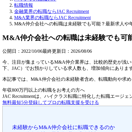
転職情報
金融業界の転職ならJAC Recruitment
M&A業界の転職ならJAC Recruitment
M&A仲介会社への転職は未経験でも可能？最新求人や
M&A仲介会社への転職は未経験でも可
公開日：
2022/10/06
最終更新日：
2026/08/06
今、注目が集まっているM&A仲介業界は、比較的歴史が浅い一方
下、JAC）でお預かりしている求人数も、増加傾向にありま
本記事では、M&A仲介会社の未経験者含め、転職動向や求
年収800万円以上の転職を
お考えの方へ
JAC Recruitmentは、ハイクラス転職に特化した転職エージ
無料
最短5分
登録してプロの転職支援を受ける
未経験からM&A仲介会社に転職できるのか