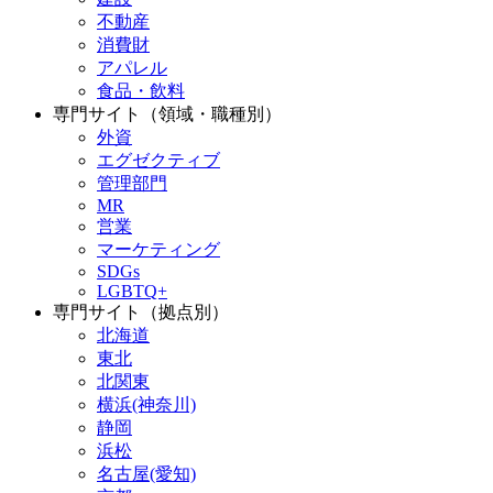
不動産
消費財
アパレル
食品・飲料
専門サイト（領域・職種別）
外資
エグゼクティブ
管理部門
MR
営業
マーケティング
SDGs
LGBTQ+
専門サイト（拠点別）
北海道
東北
北関東
横浜(神奈川)
静岡
浜松
名古屋(愛知)