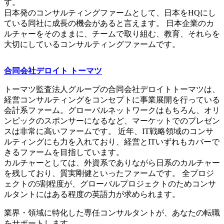
す。
日本発のコンサルティングファームとして、日本をHQにし
ている同社に成長の機会があると言えます。 日本企業のカ
ルチャーをそのままに、チームで取り組む、教育、それらを
大切にしているコンサルティングファームです。
合同会社デロイト トーマツ
トーマツ監査法人グループの合同会社デロイトトーマツは、
経営コンサルティングをコンセプトに事業展開を行っている
会計系ファーム。グローバルネットワークはもちろん、オリ
ンピックのスポンサーになるなど、マーケットでのプレゼン
スは非常に高いファームです。 近年、IT戦略領域のコンサ
ルティングにも力を入れており、経営とITいずれもカバーで
きるファームを目指しています。
カルチャーとしては、外資系でありながら日系のカルチャー
を残しており、質実剛健といったファームです。 全プロジ
ェクトの5割程度が、グローバルプロジェクトのためコンサ
ルタントにはある程度の英語力が求められます。
業界・領域に特化した
専任コンサルタントが、
あなたの転職
をサポートします。