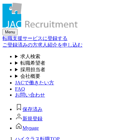
Skip
to
the
content
Menu
転職支援サービスに登録する
ご登録済みの方
求人紹介を申し込む
求人検索
転職希望者
採用担当者
会社概要
JACで働きたい方
FAQ
お問い合わせ
保存済み
新規登録
Mypage
ハイクラス転職TOP