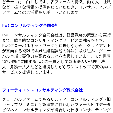
どテーマは目白押しです。各ファームの特徴、働く人、社風
など、様々な情報を提供させていただき、コンサルティング
ファームでのご活躍をサポートいたします。
PwCコンサルティング合同会社
PwCコンサルティング合同会社は、経営戦略の策定から実行
まで、総合的なコンサルティングサービスに強みをもち、
PwCグローバルネットワークと連携しながら、クライアント
が直面する複雑で困難な経営課題の解決に取り組み、グロー
バル市場で競争力を高めることを支援しています。また世界
157カ国に展開するPwCの一員として監査法人や税理士法
人、弁護士法人などと連携しながらワンストップで質の高い
サービスを提供しています。
フォーティエンスコンサルティング株式会社
グローバルファームであるザカティーコンサルティング（旧
キャップジェミニ）と製造業に特化したファームNTTデータ
ビジネスコンサルティングが統合した日系コンサルティング