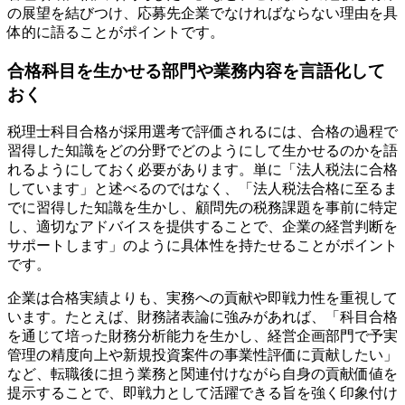
の展望を結びつけ、応募先企業でなければならない理由を具
体的に語ることがポイントです。
合格科目を生かせる部門や業務内容を言語化して
おく
税理士科目合格が採用選考で評価されるには、合格の過程で
習得した知識をどの分野でどのようにして生かせるのかを語
れるようにしておく必要があります。単に「法人税法に合格
しています」と述べるのではなく、「法人税法合格に至るま
でに習得した知識を生かし、顧問先の税務課題を事前に特定
し、適切なアドバイスを提供することで、企業の経営判断を
サポートします」のように具体性を持たせることがポイント
です。
企業は合格実績よりも、実務への貢献や即戦力性を重視して
います。たとえば、財務諸表論に強みがあれば、「科目合格
を通じて培った財務分析能力を生かし、経営企画部門で予実
管理の精度向上や新規投資案件の事業性評価に貢献したい」
など、転職後に担う業務と関連付けながら自身の貢献価値を
提示することで、即戦力として活躍できる旨を強く印象付け