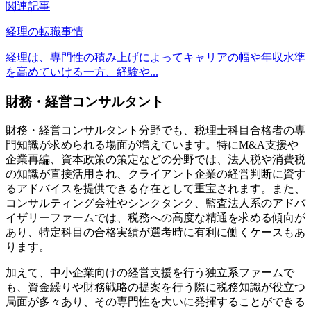
関連記事
経理の転職事情
経理は、専門性の積み上げによってキャリアの幅や年収水準
を高めていける一方、経験や...
財務・経営コンサルタント
財務・経営コンサルタント分野でも、税理士科目合格者の専
門知識が求められる場面が増えています。特にM&A支援や
企業再編、資本政策の策定などの分野では、法人税や消費税
の知識が直接活用され、クライアント企業の経営判断に資す
るアドバイスを提供できる存在として重宝されます。また、
コンサルティング会社やシンクタンク、監査法人系のアドバ
イザリーファームでは、税務への高度な精通を求める傾向が
あり、特定科目の合格実績が選考時に有利に働くケースもあ
ります。
加えて、中小企業向けの経営支援を行う独立系ファームで
も、資金繰りや財務戦略の提案を行う際に税務知識が役立つ
局面が多々あり、その専門性を大いに発揮することができる