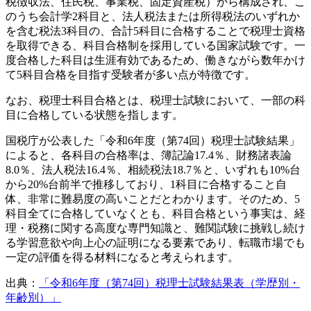
税徴収法、住民税、事業税、固定資産税）から構成され、こ
のうち会計学2科目と、法人税法または所得税法のいずれか
を含む税法3科目の、合計5科目に合格することで税理士資格
を取得できる、科目合格制を採用している国家試験です。一
度合格した科目は生涯有効であるため、働きながら数年かけ
て5科目合格を目指す受験者が多い点が特徴です。
なお、税理士科目合格とは、税理士試験において、一部の科
目に合格している状態を指します。
国税庁が公表した「令和6年度（第74回）税理士試験結果」
によると、各科目の合格率は、簿記論17.4％、財務諸表論
8.0％、法人税法16.4％、相続税法18.7％と、いずれも10%台
から20%台前半で推移しており、1科目に合格すること自
体、非常に難易度の高いことだとわかります。そのため、5
科目全てに合格していなくとも、科目合格という事実は、経
理・税務に関する高度な専門知識と、難関試験に挑戦し続け
る学習意欲や向上心の証明になる要素であり、転職市場でも
一定の評価を得る材料になると考えられます。
出典：
「令和6年度（第74回）税理士試験結果表（学歴別・
年齢別）」