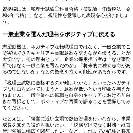
資格欄には「税理士試験◯科目合格（簿記論・消費税法、令
和○年合格）」など、視認性を意識した表現を心がけましょ
う。
一般企業を選んだ理由をポジティブに伝える
志望動機は、ネガティブな転職理由ではなく、一般企業でこ
そ実現できるキャリアや貢献意欲を交えながら伝えることが
大切です。その理由として、企業の採用担当者は「なぜ事務
所ではなく一般企業を選んだのか」「将来的に独立志向があ
るのではないか」などの疑念を抱く可能性があるからです。
「税理士試験に合格するのが難しいから」といったネガティ
ブな理由を述べてしまうと、意欲が低いという印象を与えか
ねません。一般企業への転職を自身のキャリアにおける前向
きな選択として、ポジティブな言葉で語ることを意識してみ
てください。
たとえば、「経営に近い立場で数値管理を行いながら、事業
成長を支える役割を担いたい」「税務だけでなく財務・経営
管理領域に幅広く関与したい」など、これまでの経験と将来