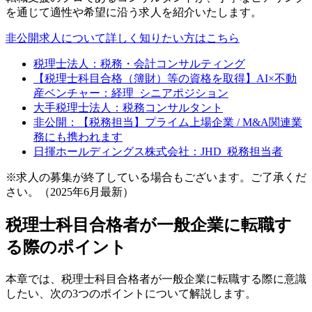
を通じて適性や希望に沿う求人を紹介いたします。
非公開求人について詳しく知りたい方はこちら
税理士法人：税務・会計コンサルティング
【税理士科目合格（簿財）等の資格を取得】AI×不動
産ベンチャー：経理_シニアポジション
大手税理士法人：税務コンサルタント
非公開：【税務担当】プライム上場企業 / M&A関連業
務にも携われます
日揮ホールディングス株式会社：JHD_税務担当者
※求人の募集が終了している場合もございます。ご了承くだ
さい。（2025年6月最新）
税理士科目合格者が一般企業に転職す
る際のポイント
本章では、税理士科目合格者が一般企業に転職する際に意識
したい、次の3つのポイントについて解説します。