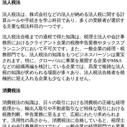
法人税法
法人税法は、株式会社などの法人が納める法人税に関する計
算ルールや手続きを学ぶ科目であり、多くの受験者が選択す
る主要な税法科目の一つです。
法人税法合格までの過程で得た知識は、税理士法人や会計事
務所におけるクライアント企業の税務申告業務やタックスプ
ランニングにおいて不可欠です。また、一般企業の経理・税
務部門でも、法人税法の知識をもつビジネスパーソンは重宝
されます。特に、グローバルに事業を展開する企業やM&A
などの組織再編を検討している企業では、高度で複雑な法人
税の知識が求められる場面が多々あり、法人税法合格者を積
極的に迎え入れる企業も少なくありません。
消費税法
消費税法の知識は、日々の取引における消費税の正確な経理
処理から、輸出入取引や不動産取引など特殊な取引における
税務判断、申告業務に至るまで、広範にわたり求められま
す。汎用性の高さから、消費税法に合格していると、税理士
法人や会計事務所だけでなく、一般企業の経理部門でも業界