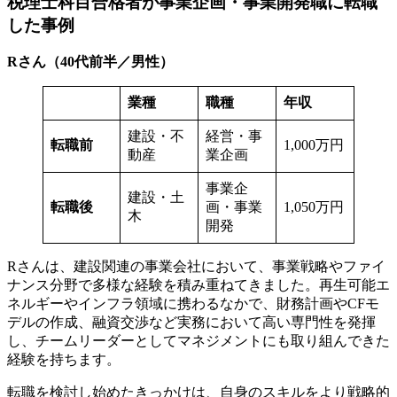
税理士科目合格者が事業企画・事業開発職に転職
した事例
Rさん（40代前半／男性）
業種
職種
年収
建設・不
経営・事
転職前
1,000万円
動産
業企画
事業企
建設・土
転職後
画・事業
1,050万円
木
開発
Rさんは、建設関連の事業会社において、事業戦略やファイ
ナンス分野で多様な経験を積み重ねてきました。再生可能エ
ネルギーやインフラ領域に携わるなかで、財務計画やCFモ
デルの作成、融資交渉など実務において高い専門性を発揮
し、チームリーダーとしてマネジメントにも取り組んできた
経験を持ちます。
転職を検討し始めたきっかけは、自身のスキルをより戦略的