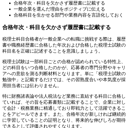
合格年次・科目を欠かさず履歴書に記載する
一般企業を選んだ理由をポジティブに伝える
合格科目を生かせる部門や業務内容を言語化しておく
合格年次・科目を欠かさず履歴書に記載する
税理士科目合格者が一般企業への転職に挑戦する際は、履歴
書や職務経歴書に合格した年次および合格した税理士試験の
科目名を正確に記述することを意識しましょう。
税理士試験は一部科目ごとの合格が認められている特性上、
どの科目をいつ合格したのかが、応募者の専門分野やキャリ
アへの意欲を測る判断材料となります。単に「税理士試験の
勉強中」と記載するだけでは、その習熟度合いや本気度が採
用担当者には伝わりません。
特に財務諸表論や法人税法など業務に直結する科目に合格し
ていれば、その旨を応募書類に記載することで、企業に対し
て会計・税務業務に精通しており即戦力として活躍できるこ
とをアピールできます。また、合格年次が新しければ継続的
に学習していることの証明となり、将来的な伸びしろが期待
できるとして評価されやすくなります。