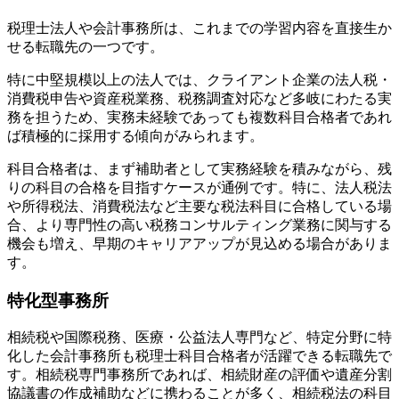
税理士法人や会計事務所は、これまでの学習内容を直接生か
せる転職先の一つです。
特に中堅規模以上の法人では、クライアント企業の法人税・
消費税申告や資産税業務、税務調査対応など多岐にわたる実
務を担うため、実務未経験であっても複数科目合格者であれ
ば積極的に採用する傾向がみられます。
科目合格者は、まず補助者として実務経験を積みながら、残
りの科目の合格を目指すケースが通例です。特に、法人税法
や所得税法、消費税法など主要な税法科目に合格している場
合、より専門性の高い税務コンサルティング業務に関与する
機会も増え、早期のキャリアアップが見込める場合がありま
す。
特化型事務所
相続税や国際税務、医療・公益法人専門など、特定分野に特
化した会計事務所も税理士科目合格者が活躍できる転職先で
す。相続税専門事務所であれば、相続財産の評価や遺産分割
協議書の作成補助などに携わることが多く、相続税法の科目