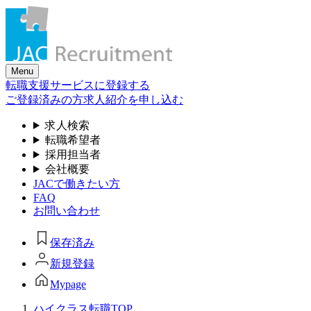
Skip
to
the
content
Menu
転職支援サービスに登録する
ご登録済みの方
求人紹介を申し込む
求人検索
転職希望者
採用担当者
会社概要
JACで働きたい方
FAQ
お問い合わせ
保存済み
新規登録
Mypage
ハイクラス転職TOP