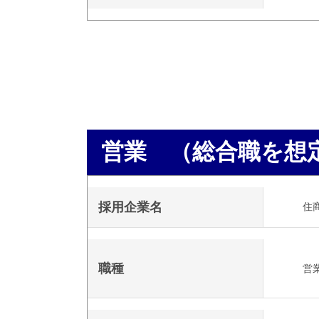
営業 （総合職を想
採用企業名
住
職種
営