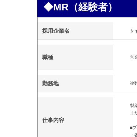
◆MR（経験者）
採用企業名
サ
職種
営業
勤務地
複
製
ま
仕事内容
■
・