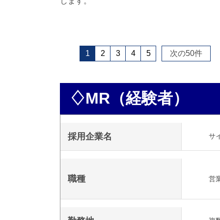
します。
1
2
3
4
5
次の
50
件
♢MR（経験者）
採用企業名
サ
職種
営業