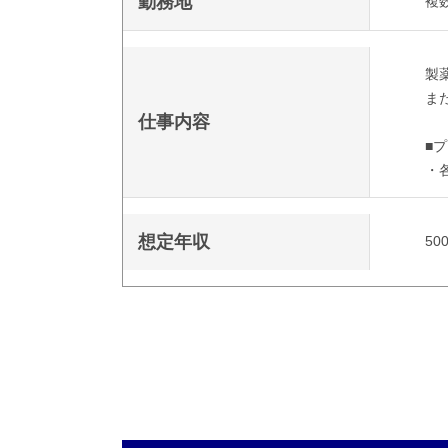
勤務地
複
製
ま
仕事内容
■
・
想定年収
50