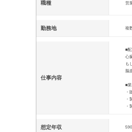
職種
営業
勤務地
複
■
心
も
脳
仕事内容
■
・
・
・
想定年収
59