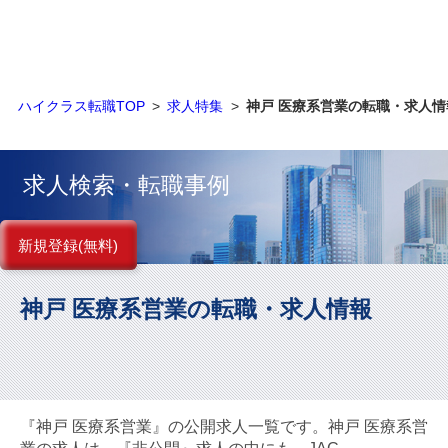
金融（銀行・証券・保険・投資）
コンサルティング・シンクタンク・事務所
ハイクラス転職TOP
求人特集
神戸 医療系営業の転職・求人情
IT・通信
WEB（デジタル・メディア・ゲーム）
求人検索・転職事例
電気・電機
新規登録(無料)
コンピュータハード・周辺機器
神戸 医療系営業の転職・求人情報
半導体
機械・装置
自動車・部品
『神戸 医療系営業』の公開求人一覧です。神戸 医療系営
化学