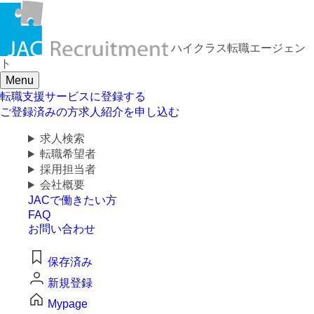
求人検索・転職事例
ハイクラス転職
エージェン
はじめに、
あなたが活かしたい
ト
「ご経験業種」
を
Menu
お選びください
転職支援サービスに登録する
ご登録済みの方
求人紹介を申し込む
求人検索
サービス(人材・ホテル・旅行・教育）
転職希望者
採用担当者
商社
会社概要
JACで働きたい方
流通（EC・運輸・小売）
FAQ
お問い合わせ
消費財（食品・アパレル・トイレタリー）
保存済み
マスコミ（広告・制作）
新規登録
Mypage
建設・不動産