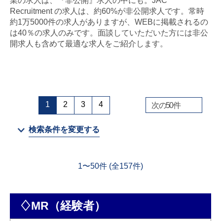
業の求人は、『非公開』求人の中にも。JAC
Recruitment の求人は、約60%が非公開求人です。常時
金属・素材
約1万5000件の求人がありますが、WEBに掲載されるの
は40％の求人のみです。面談していただいた方には非公
エネルギー・プラント
開求人も含めて最適な求人をご紹介します。
メディカル（医薬品・CRO・医療機器）
医療・介護・福祉
1
2
3
4
次の
50
件
その他
検索条件を変更する
次へ
（ご経験職種を選択）
1
〜
50
件 (全
157
件)
♢MR（経験者）
閉じる