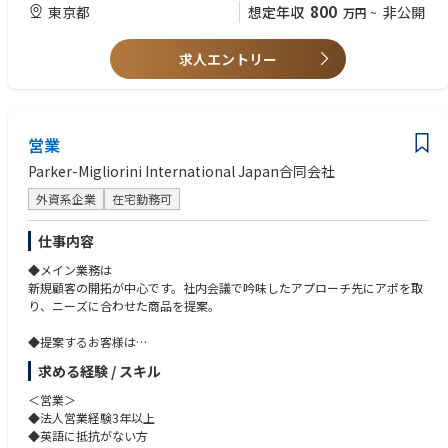
800
東京都
想定年収
非公開
万円
~
【求める人物像】
・住友商事グループの資金力・信用力を背景としつつ、自ら仮説を立てて
自律的に動ける「自走型」の思考をお持ちの方
求人エントリー
・「海外EPCの灯を消さない」「自らの経験を次の世代に遺す」という自
負をお持ちの方
営業
Parker-Migliorini International Japan合同会社
外資系企業
在宅勤務可
仕事内容
◆メイン業務は
新規顧客の開拓が中心です。社内会議で吟味したアプローチ先にアポを取
り、ニーズに合わせた商品を提案。
◆提案するお客様は
国内の卸業者、加工業者、スーパーマーケット、レストランなど多岐に渡
求める経験 / スキル
ります。
└※業務は基本的に日本語で進めますが、書類など英語に触れる機会も多
＜営業＞
数あり。
◆法人営業経験3年以上
◆英語に抵抗がない方