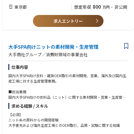
チームとして企画、営業、生産、品質の機能分担を行っており、各メンバ
チームマネジメント経験
800
東京都
想定年収
非公開
万円
~
ーとの情報共有、連携を行い、組織として業務を遂行するため、コミュニ
ケーション能力を必要とします。また客先指定のシステムへの対応なども
【求める人物像】
あり、PC操作、エクセルでの業務は必須です。
求人エントリー
モノづくり・品質への拘りがあり、またチームでの情報共有・連携によ
またチームのリーダーとして、チームマネジメント、客先・仕入先との折
り、大手向けOEM取引を組織で対応できる方。
衝など主体的に推進頂ける方を募集しています。
当社では各商品に関する専門知識の高いメンバーが集まり、商品に使用す
大手SPA向けニットの素材開発・生産管理
る原料の選定・開発からから始まり、製品の仕様設計、量産時の品質確保
などを行うことで、お客様の求める商品を実現しています。グローバルな
大手商社グループ／消費財領域の事業会社
サプライチェーンの中から最適な原料、生産背景を設計し、商品を作り出
す手触り感、チームメンバーとクリエイティブな議論を行い、課題を乗り
仕事内容
越えていく達成感や一体感などものづくりの醍醐味を一緒に経験し、主体
的に事業を推進して頂ける方を募集いたします。
国内大手SPA向け衣料・雑貨OEM取引の素材開発、営業、海外及び国内生
産工場に対する生産管理業務。
■担当業務
国内大手SPA向けの衣料品（ニット）に関する素材開発・営業・生産管理
業務。
求める経験 / スキル
・ニット素材の開発（原料から）
・客先への素材提案
【必須】
・サンプル・バルク糸の手配
ニット糸の原料からの開発経験
・仕様書、見積作成
大手客先および海外生産工場とのOEM取引、品質・試験に関する知識
・品質試験