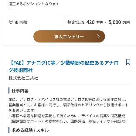
新規営業もございますが、グループの外食業界をはじめとした6000社を超
適正あるポジションとなります
えるネットワークを活かした提案も可能です。
■経営者に対するダイレクトマーケティングを実践したい方
■経営のスキルを身につけたい方
420
5,000
東京都
想定年収
万円
~
万円
■成果を重視する公平な評価を望まれる方 or 実績やパフォーマンスで
評価される環境に挑戦してみたい方 or 成果主義の環境で挑戦してみた
求人エントリー
い方
【FAE】アナログIC等／少数精鋭の歴史あるアナロ
グ技術商社
株式会社三共社
仕事内容
主に、アナログ・デバイセズ社の電源アナログIC等における案件に対し、
営業担当と共にお客様へ同行し、製品仕様のヒアリングから技術サポート
をお願いします。
お客様へ最適な回路を実現して頂くために、デバイスの提案や回路構成
（回路設計サポート）の提案を行い、回路評価、基板レイアウト確認など
を行って頂きます。
求める経験 / スキル