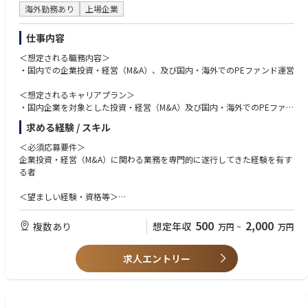
海外勤務あり
上場企業
仕事内容
＜想定される職務内容＞
・国内での企業投資・経営（M&A）、及び国内・海外でのPEファンド運営
＜想定されるキャリアプラン＞
・国内企業を対象とした投資・経営（M&A）及び国内・海外でのPEファン
ド運営事業における関連業務（投資先企業の開拓・評価・交渉・投資実
求める経験 / スキル
行・経営改善、事業の企画・開発・投資・運営・管理）
・企業投資部（東京本社、或いはグループ会社出向）にてM&A・PEファン
＜必須応募要件＞
ド運営の実務、投資先企業の成長戦略の実践を行い、将来は同部署のマネ
企業投資・経営（M&A）に関わる業務を専門的に遂行してきた経験を有す
ジメントポスト、海外事業対応、他部署におけるM&A業務に従事すること
る者
を想定
＜望ましい経験・資格等＞
PEファンド・投資銀行・コンサルティング会社・事業会社等にて複数案件
をハンズオンで実行した経験（当該業務経験3年以上）
500
2,000
複数あり
想定年収
万円
~
万円
求人エントリー