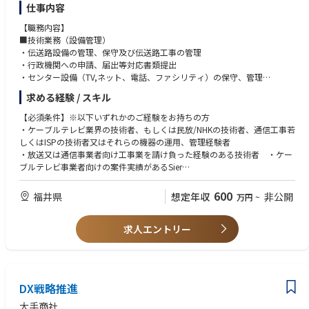
仕事内容
【職務内容】
■技術業務（設備管理）
・伝送路設備の管理、保守及び伝送路工事の管理
・行政機関への申請、届出等対応書類提出
・センター設備（TV,ネット、電話、ファシリティ）の保守、管理
・顧客対応業務 （主に2次対応）
求める経験 / スキル
■同社の魅力
景気に左右されない安定した職業
【必須条件】※以下いずれかのご経験をお持ちの方
当社はISPとしてインターネットサービスやケーブルテレビを提供してい
・ケーブルテレビ業界の技術者、もしくは民放/NHKの技術者、通信工事若
るが、福井市をはじめとした県内の多くのお客様1軒1軒と高速、大容量の
しくはISPの技術者又はそれらの機器の運用、管理経験者
光ケーブルで接続されているため、新規サービスの展開を有利に行うこと
・放送又は通信事業者向け工事業を請け負った経験のある技術者 ・ケー
が可能。
ブルテレビ事業者向けの案件実績があるSier
■働きやすい就業環境
・電気通信設備の維持・運用・工事の監督経験が3年以上ある技術者
少数精鋭のメンバーで構成しており、またフラットな上下関係のため、自
【歓迎資格】
600
福井県
想定年収
非公開
万円
~
由に意見を述べることができる。
・電気通信主任技術者資格保持者
良い意見はどんどん取り入れる気風であるために、やりがいを感じること
・CATV技術者試験合格者
のできる職場環境である。
求人エントリー
・工事担任者試験合格者
・情報処理技術者試験合格者
DX戦略推進
大手商社