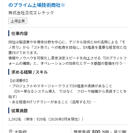
のプライム上場技術商社※
株式会社立花エレテック
上場企業
仕事内容
同社は製造業や半導体分野を中心に、デジタル技術とAIの活用による「モ
ノ売り」から「コト売り」への転換を目指し、DX推進を重要な経営柱と位
置付けております。
情報やノウハウを可視化し意思決定スピードを向上させる「DXプラットフ
ォームの構築」と、オペレーションの効率化とデータ基盤の整備を行う「I
Tプラットフォームの構築」の2つが大きな柱です。
求める経験 / スキル
同社の中でも管理部門（経理・総務・人事・IT・経営企画・広報IR）の各
【必須要件】
業務フロー・システム・組織の全面見直しを対応頂ける方を募集しており
・プロジェクトのマネージャークラスでDX推進の実績があること
ます。
（DX＝単なるシステム導入 ではなく フローや組織から見直すことを
これまでの業務フローや担当割りを一度白紙にして、最適化を図って頂く
指す）
ことを想定しています。
・ある程度のITリテラシーがあること（活用する力）
そのため、既存の社員とうまく折衝し、納得してもらい、いかにスピード
従業員数
感をもって進めて頂けるかが重要です。
【歓迎要件】
・自由に発想でき、発想の具現化が得意なこと
1,502名
（単体：920名（2026年3月末現在））
■以下の業務に携わって頂きます。
・AIを活用したDX経験
・PowerPointなどを使用し対外的に発信、説得、プレゼンテーションが
800
大阪府
想定年収
非公開
万円
~
【具体的には】