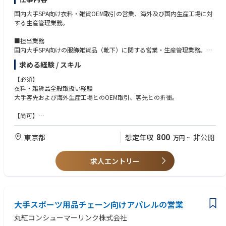
国内大手SPA向け衣料・雑貨OEM取引の営業、海外及び国内生産工場に対
する生産管理業務。
■担当業務
国内大手SPA向けの服飾雑貨品（靴下）に関する営業・生産管理業務。
・客先への素材、デザイン提案
求める経験 / スキル
・仕様書、見積作成
・品質試験、確認、副資材の手配
【必須】
・ASEANのOEMを依頼する協力工場へのサンプル指示
衣料・雑貨品全般取扱い経験
・価格、納期確認
大手客先および海外生産工場とのOEM取引、客先との折衝。
・量産の品質、進捗確認
・上記業務のほか、必要に応じてASEAN地域の協力工場への出張あり
【尚可】
原料に関する知識
チームとして企画、営業、生産、品質の機能分担を行っており、各メンバ
課以上のマネジメント経験
800
東京都
想定年収
非公開
万円
~
ーとの情報共有、連携を行い、組織として業務を遂行するため、コミュニ
ケーション能力を必要とします。また客先指定のシステムへの対応なども
【求める人物像】
あり、PC操作、エクセルでの業務は必須です。
求人エントリー
モノづくり・品質への拘りがあり、またチームでの情報共有・連携によ
また課、チームのリーダーとして、チームマネジメント、客先・仕入先と
り、大手向けOEM取引を組織で対応できる方。
の折衝、予算管理、各種マネジメントなど主体的に推進頂ける方を募集し
ています。
大手スポーツ用品チェーン向けアパレルの営業
当社では各商品に関する専門知識の高いメンバーが集まり、商品に使用す
る原料の選定・開発からから始まり、製品の仕様設計、量産時の品質確保
丸紅コンシューマーリンク株式会社
などを行うことで、お客様の求める商品を実現しています。グローバルな