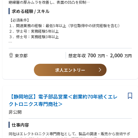
絶縁層の厚みムラを改善し、表面の凹凸を抑制
２．ダイ接合（Die Attach）プロセスの開発
求める経験 / スキル
チップを高精度に貼り付けるための技術
熱圧着接合（TCB）のプロセス開発
【必須条件】
チップ表面の処理技術
１．関連業務の経験：最低5年以上（学位取得中の研究経験を含む）
３．一次接続（First Level Interconnection）技術
２．学士号：実務経験5年以上
微細なスモールビアの形成
３．修士号：実務経験3年以上
微細バンプ形成のための高度なめっき技術（バッチ式）
めっき厚みの均一性をコントロール
【尚可】
４．キャビティ形成技術
１．関連分野における博士号以上を有すること
700
2,000
東京都
想定年収
万円
~
万円
キャビティ（くぼみ）のサイズや形状を高精度に制御
２．EMIB™またはDTC埋め込み技術に関する実務での研究開発経験
３．FCBGAのめっき・回路形成・ラミネーション工程に関する実務経験
求人エントリー
４．電気めっきおよび無電解めっきに関する研究経験
５．めっき添加剤、波形設計、薬液開発の経験
６．英語および／または日本語の高い語学力があれば尚可
※現地は通訳がいるので、ご安心ください。
【静岡地区】電子部品営業＜創業約70年続くエレ
クトロニクス専門商社＞
非公開
仕事内容
同社はエレクトロニクス専門商社として、製品の調達・販売から技術サポ