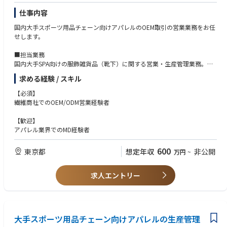
サプライチェーンの中から最適な原料、生産背景を設計し、商品を作り出
仕事内容
す手触り感、チームメンバーとクリエイティブな議論を行い、課題を乗り
越えていく達成感や一体感などものづくりの醍醐味を一緒に経験し、主体
国内大手スポーツ用品チェーン向けアパレルのOEM取引の営業業務をお任
的に事業を推進して頂ける方を募集いたします。
せします。
■担当業務
国内大手SPA向けの服飾雑貨品（靴下）に関する営業・生産管理業務。
・客先への素材、デザイン提案
求める経験 / スキル
・仕様書、見積作成
・品質試験、確認、副資材の手配
【必須】
・ASEANのOEMを依頼する協力工場へのサンプル指示
繊維商社でのOEM/ODM営業経験者
・価格、納期確認
・量産の品質、進捗確認
【歓迎】
アパレル業界でのMD経験者
600
東京都
想定年収
非公開
万円
~
求人エントリー
大手スポーツ用品チェーン向けアパレルの生産管理