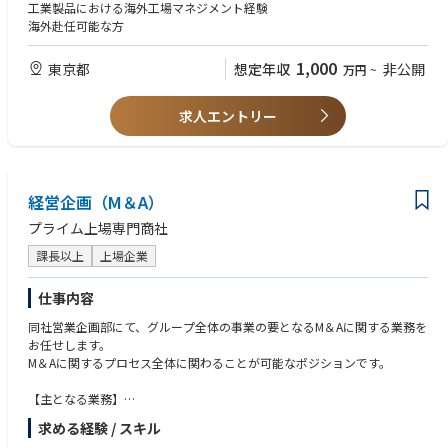
工業製品における海外工場マネジメント経験
海外赴任可能な方
1,000
東京都
想定年収
非公開
万円
~
求人エントリー
経営企画（M＆A）
プライム上場専門商社
課長以上
上場企業
仕事内容
同社営業企画部にて、グループ全体の事業の要となるM＆Aに関する業務を
お任せします。
M＆Aに関するプロセス全体に関わることが可能なポジションです。
【主となる業務】
・新規M＆Aの計画、調査、案件ソーシング
求める経験 / スキル
・対象会社およびその株主、外部専門家等との折衝