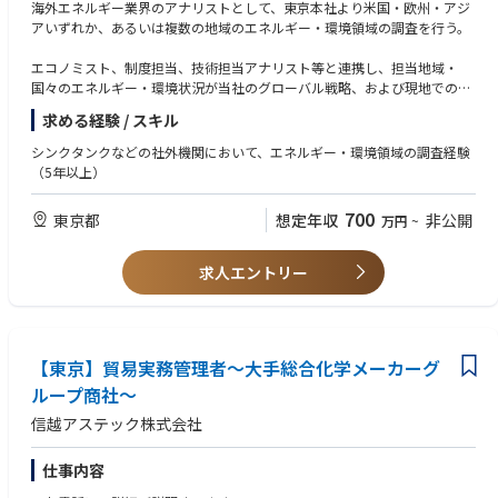
海外エネルギー業界のアナリストとして、東京本社より米国・欧州・アジ
アいずれか、あるいは複数の地域のエネルギー・環境領域の調査を行う。
エコノミスト、制度担当、技術担当アナリスト等と連携し、担当地域・
国々のエネルギー・環境状況が当社のグローバル戦略、および現地での事
業戦略に及ぼす影響を捉え、将来シナリオを策定する。当社の経営層に対
求める経験 / スキル
してレポーティングを行い、経営戦略･ビジネスモデル構築へのインプリ
ケーションを抽出し、経営に提言することで、経営層の的確な判断並びに
シンクタンクなどの社外機関において、エネルギー・環境領域の調査経験
事業部の事業戦略の実現を支援する。
（5年以上）
〇日本、海外（米国・欧州・アジア）のエネルギー・環境領域の調査
700
東京都
想定年収
非公開
万円
~
・当社のグローバル事業戦略の、および現地での事業戦略のベースとな
る、エネルギー需給等のアウトルックや、発生しうる将来シナリオを、定
性・定量的に策定する
求人エントリー
〇レポート執筆
■部門ミッション
コーポレート部門中枢の一角である調査部は、日本や世界各国のエネルギ
【東京】貿易実務管理者～大手総合化学メーカーグ
ー・経済･環境政策など、エネルギー動向にかかわる全ての最新動向を調
査･分析する社内インテリジェンス部門。
ループ商社～
信越アステック株式会社
JERAは社内調査機能を強化し、将来的なシンクタンク組織の設立を計画し
ております。シンクタンク組織は、グローバルにそして日本、米国、欧
州、アジアの主要地域それぞれについて、マクロ経済動向、政治動向、主
仕事内容
要産業の動向、社会動向、地政学リスク等を調査・分析し、またエネルギ