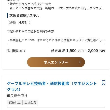
・統合セキュリティポリシー策定
新ガバナンス基準の策定、戦略ロードマップの立案と実行、コンプライ
アンス対応
求める経験 / スキル
・統合プロセスにおけるリスクマネジメント
インシデント防止策の徹底、モニタリング体制の強化
【必須（MUST）】
・グループ横断SOC/CSIRTおよびDevSecOps体制の構築
内製部隊と外部パートナーを組み合わせたSOC/CSIRT体制の構築
下記いずれかのご経験をお持ちの方
・グループ全社員に対するセキュリティ意識向上のための施策、トレーニ
ングの設計
・事業会社でのCISO、またはそれに準ずる情報セキュリティ責任者として
の実務経験（20名以上規模のマネジメント）
・大規模組織におけるガバナンス構築、またはM&Aに伴うPMI（システ
1,500
2,000
複数あり
想定年収
万円
~
万円
ム・組織統合）の経験
求人エントリー
【歓迎（WANT）】
・クラウド（AWS/Azure/GCP）およびオンプレミス双方が混在する環境
でのアーキテクチャ設計・運用経験
・SOC/CSIRTの体制構築経験
ケーブルテレビ技術者・通信技術者（マネジメント
・小売業での知識、システム開発・運用経験
クラス）
優良総合商社
課長以上
上場企業