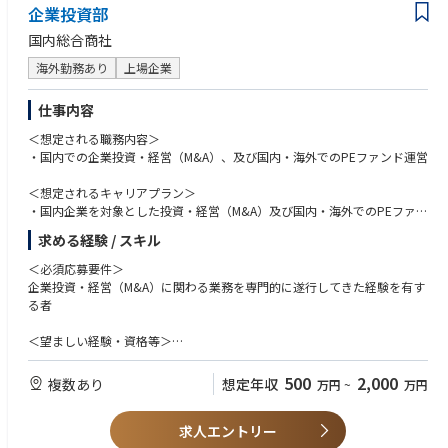
企業投資部
国内総合商社
海外勤務あり
上場企業
仕事内容
＜想定される職務内容＞
・国内での企業投資・経営（M&A）、及び国内・海外でのPEファンド運営
＜想定されるキャリアプラン＞
・国内企業を対象とした投資・経営（M&A）及び国内・海外でのPEファン
ド運営事業における関連業務（投資先企業の開拓・評価・交渉・投資実
求める経験 / スキル
行・経営改善、事業の企画・開発・投資・運営・管理）
・企業投資部（東京本社、或いはグループ会社出向）にてM&A・PEファン
＜必須応募要件＞
ド運営の実務、投資先企業の成長戦略の実践を行い、将来は同部署のマネ
企業投資・経営（M&A）に関わる業務を専門的に遂行してきた経験を有す
ジメントポスト、海外事業対応、他部署におけるM&A業務に従事すること
る者
を想定
＜望ましい経験・資格等＞
PEファンド・投資銀行・コンサルティング会社・事業会社等にて複数案件
をハンズオンで実行した経験（当該業務経験3年以上）
500
2,000
複数あり
想定年収
万円
~
万円
求人エントリー