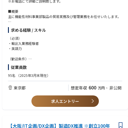
※お電話にて詳細ご説明致します。
ー・環境に関する各種調査と融合することにより、当社の事業戦略策定と
その実現に向けて貢献する役割を担っています。
■概要
主に機能性材料事業部製品の貿易実務及び管理業務をお任せいたします。
・輸出入業務に携る書類の作成管理や貿易事務手続き
求める経験 / スキル
・受発注入力業務及び入金確認
・運送会社やフォワーダーとのやり取り
（必須）
・海外顧客とのやり取り
・輸出入業務経験者
※主にアジア（中国をはじめとした東南アジアメイン）からの輸出入、三
・英語力
国間貿易が多いです。
・ドレージの手配業務
（歓迎条件）
・法令、法規制のチェック
・化学業界の知見がある方
従業員数
・管理職経験
【取扱製品】
95名
（2025年3月末現在）
機能性材料：化学品原料、電子材料、包装材料など
600
東京都
想定年収
非公開
万円
~
【魅力】
東証TOPIX core30に入っている信越化学工業株式会社の関連会社となり
ます。
求人エントリー
中核事業会社の為、処遇制度、福利厚生等は親会社の信越化学と同様の制
度となっております。
【大阪/IT企画/DX企画】製造DX推進 ※創立100年