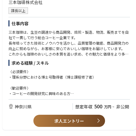
三本珈琲株式会社
課長以上
仕事内容
三本珈琲は、生豆の調達から商品開発、焙煎・製造、物流、販売までを自
社で一貫して行う総合コーヒー企業です。
長年培ってきた技術とノウハウを活かし、品質管理の徹底、商品開発力の
向上に努めながら、お客様に安心でおいしい珈琲をお届けしています。
これからも珈琲のおいしさの本質を追い求め、その魅力と価値をより多く
のお客様へお届けしてまいります。
求める経験 / スキル
69年間黒字経営の安定した経営基盤を持つ中で、常に美味しいコーヒーを
〈必須要件〉
求め続け、挑戦を重ねてきました。
・理系分野における博士号取得者（博士課程修了者）
食品業界では珍しく、意思決定のスピードが速く、大胆なチャレンジを歓
迎する風土のため、主体的に挑戦したい方には大きな裁量をお渡ししま
〈歓迎要件〉
す。
・コーヒーの開発研究に興味のある方
・機械のメンテナンスや操作に抵抗感がない方
〈具体的な業務内容〉
500
神奈川県
想定年収
非公開
万円
~
■コーヒーの味のブレンド、調合、研究開発
〈求める人物像〉
・コーヒー豆の選定、ブレンド設計、配合調整
・探求することが好きな方
・官能評価および各種分析を通じた品質評価
求人エントリー
・仮説立案から実行まで自走できる方
・市場ニーズやトレンドを踏まえた新商品の開発
・経営陣と近い距離で事業成長に携わりたい方
・既存商品の品質向上および味覚設計
・前例にとらわれずチャレンジを楽しめる方