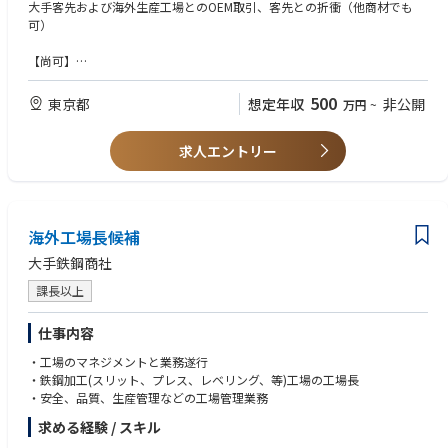
・ASEANのOEMを依頼する協力工場へのサンプル指示・納期確認
大手客先および海外生産工場とのOEM取引、客先との折衝（他商材でも
・量産の品質確認
可）
・上記業務のほか、必要に応じてASEAN地域の協力工場への出張あり
【尚可】
チームとして企画、営業、生産、品質の機能分担を行っており、各メンバ
服飾雑貨・生活雑貨品に関する知識
ーとの情報共有、連携を行い、組織として業務を遂行するため、コミュニ
500
東京都
想定年収
非公開
万円
~
ケーション能力を必要とします。また客先指定のシステムへの対応なども
【求める人物像】
あり、PC操作、エクセルでの業務は必須です。
海外でのモノづくりに興味があり、チームでの連携ができるコミュニケー
求人エントリー
ション能力のある方
当社では各商品に関する専門知識の高いメンバーが集まり、商品に使用す
る原料の選定・開発からから始まり、製品の仕様設計、量産時の品質確保
などを行うことで、お客様の求める商品を実現しています。グローバルな
サプライチェーンの中から最適な原料、生産背景を設計し、商品を作り出
海外工場長候補
す手触り感、チームメンバーとクリエイティブな議論を行い、課題を乗り
越えていく達成感や一体感などものづくりの醍醐味を一緒に経験し、主体
大手鉄鋼商社
的に事業を推進して頂ける方を募集いたします。
課長以上
仕事内容
・工場のマネジメントと業務遂行
・鉄鋼加工(スリット、プレス、レベリング、等)工場の工場長
・安全、品質、生産管理などの工場管理業務
求める経験 / スキル