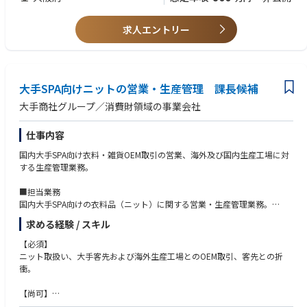
できること
・全社のIT戦略立案～実行
・ビジネスにおいて英語を活用した経験があること
・DX推進に関する業務（販管費減少・粗利率向上）
・明るいコミュニケーションが取れる方（社内調整力）
求人エントリー
・AI活用（社内ナレッジ共有等）
大手SPA向けニットの営業・生産管理 課長候補
大手商社グループ／消費財領域の事業会社
仕事内容
国内大手SPA向け衣料・雑貨OEM取引の営業、海外及び国内生産工場に対
する生産管理業務。
■担当業務
国内大手SPA向けの衣料品（ニット）に関する営業・生産管理業務。
・客先への素材、デザイン提案
求める経験 / スキル
・仕様書、見積作成
・品質試験、確認、副資材の手配
【必須】
・ASEANのOEMを依頼する協力工場へのサンプル指示
ニット取扱い、大手客先および海外生産工場とのOEM取引、客先との折
・価格、納期確認
衝。
・量産の品質、進捗確認
・上記業務のほか、必要に応じてASEAN地域の協力工場への出張あり
【尚可】
原料に関する知識