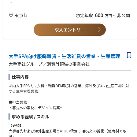
・上記業務のほか、必要に応じて海外生産工場での業務遂行
【求める人物像】
チームとして企画、営業、生産、品質の機能分担を行っており、各メンバ
モノづくり・品質への拘りがあり、またチームでの情報共有・連携によ
600
東京都
想定年収
非公開
万円
~
ーとの情報共有、連携を行い、組織として業務を遂行するため、コミュニ
り、大手向けOEM取引を組織で対応できる方。
ケーション能力を必要とします。また客先指定のシステムへの対応なども
あり、PC操作、エクセルでの業務は必須です。
求人エントリー
当社では各商品に関する専門知識の高いメンバーが集まり、商品に使用す
る原料の選定・開発からから始まり、製品の仕様設計、量産時の品質確保
などを行うことで、お客様の求める商品を実現しています。グローバルな
大手SPA向け服飾雑貨・生活雑貨の営業・生産管理
サプライチェーンの中から最適な原料、生産背景を設計し、商品を作り出
す手触り感、チームメンバーとクリエイティブな議論を行い、課題を乗り
大手商社グループ／消費財領域の事業会社
越えていく達成感や一体感などものづくりの醍醐味を一緒に経験し、主体
的に事業を推進して頂ける方を募集いたします。
仕事内容
国内大手SPA向け衣料・雑貨OEM取引の営業、海外及び国内生産工場に対
する生産管理業務。
■担当業務
・客先への素材、デザイン提案
・仕様書、見積作成
求める経験 / スキル
・品質試験・確認、副資材の手配
・ASEANのOEMを依頼する協力工場へのサンプル指示
【必須】
・価格・納期確認
大手客先および海外生産工場とのOEM取引、客先との折衝（他商材でも
・量産の品質、進捗確認
可）