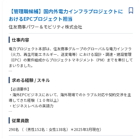
・人を巻き込みながら事業を推進することが得意な方
〈このポジションの魅力〉
【管理職候補】国内外電力インフラプロジェクトに
・有名ホテル・レストラン・カフェ向け商品の味づくりに携われる
・老舗メーカーの変革フェーズを支える研究開発ポジション
おけるEPCプロジェクト担当
・コーヒーの味覚設計から商品開発まで一貫して携われる
住友商事パワー＆モビリティ株式会社
・食品業界では珍しいスピード感のある意思決定環境
・大きな裁量を持って研究開発に取り組める
仕事内容
電力プロジェクト本部は、住友商事グループのグローバルな電力インフラ
（火力、再生可能エネルギー、送変電等）における設計・調達・建設管理
（EPC）の案件組成からプロジェクトマネジメント（PM）までを牽引して
まいりました。
現在、本邦企業において、海外向け電力プラントEPC（設計・調達・建
求める経験 / スキル
設）ビジネスからの撤退や縮小が相次いでおります。そうした事業環境下
において、住友商事グループの核として「海外向けプラントEPCを最前線
【必須要件】
で推進し続ける唯一無二の存在」としてEPCビジネスを展開継続しつつ、
・海外EPCビジネスにおいて、海外現場でのトラブル対応や契約交渉を主
更には、事業案件への参入を念頭に、EPCビジネスの高度化、広域化を推
導してきた経験（１０年以上）
進しています。
・ビジネスレベルの英語力
当本部の持続的成長、および「EPCのDNA」を次世代へ引き継ぐため、こ
れまで海外EPCを牽引してこられた人材を募集するものです。
【歓迎要件】
従業員数
・海外EPCビジネスにおいて、海外現場でのトラブル対応や契約交渉を主
導してきた経験（１０年以上）
290名
（（男性152名：女性138名）＊2025年3月現在）
・ビジネスレベルの英語力