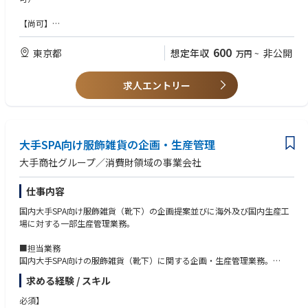
・上記業務のほか、必要に応じてASEAN地域の協力工場への出張あり
【尚可】
チームとして企画、営業、生産、品質の機能分担を行っており、各メンバ
服飾雑貨・生活雑貨品に関する知識
ーとの情報共有、連携を行い、組織として業務を遂行するため、コミュニ
600
東京都
想定年収
非公開
万円
~
ケーション能力を必要とします。また客先指定のシステムへの対応なども
【求める人物像】
あり、PC操作、エクセルでの業務は必須です。
海外でのモノづくりに興味があり、チームでの連携ができるコミュニケー
求人エントリー
ション能力のある方
当社では各商品に関する専門知識の高いメンバーが集まり、商品に使用す
る原料の選定・開発からから始まり、製品の仕様設計、量産時の品質確保
などを行うことで、お客様の求める商品を実現しています。グローバルな
大手SPA向け服飾雑貨の企画・生産管理
サプライチェーンの中から最適な原料、生産背景を設計し、商品を作り出
す手触り感、チームメンバーとクリエイティブな議論を行い、課題を乗り
大手商社グループ／消費財領域の事業会社
越えていく達成感や一体感などものづくりの醍醐味を一緒に経験し、主体
的に事業を推進して頂ける方を募集いたします。
仕事内容
国内大手SPA向け服飾雑貨（靴下）の企画提案並びに海外及び国内生産工
場に対する一部生産管理業務。
■担当業務
国内大手SPA向けの服飾雑貨（靴下）に関する企画・生産管理業務。
・客先への素材、デザイン提案
求める経験 / スキル
・仕様書、見積作成
・品質試験・確認、副資材の手配
必須】