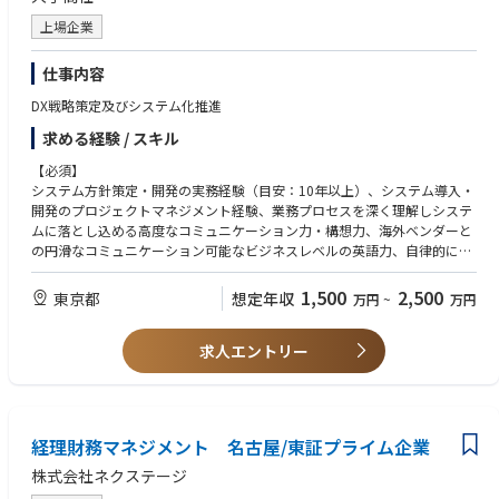
上場企業
仕事内容
DX戦略策定及びシステム化推進
求める経験 / スキル
【必須】
システム方針策定・開発の実務経験（目安：10年以上）、システム導入・
開発のプロジェクトマネジメント経験、業務プロセスを深く理解しシステ
ムに落とし込める高度なコミュニケーション力・構想力、海外ベンダーと
の円滑なコミュニケーション可能なビジネスレベルの英語力、自律的に課
題を発見し周囲を巻き込みながらプロジェクトを推進できる方
1,500
2,500
東京都
想定年収
万円
~
万円
【歓迎】
金融・コモディティトレード、もしくはリアルタイムで複雑なデータ処理
求人エントリー
が求められるシステムの開発経験、クラウド・データベース・セキュリテ
ィ・UI/UX設計等に関する幅広い知見
経理財務マネジメント 名古屋/東証プライム企業
株式会社ネクステージ