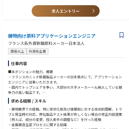
求人エントリー
■営業経理部
入社当初は東京本社の営業経理課にて営業グループの決算・税務関連業務
を担当いただきます。
鋳物向け原料アプリケーションエンジニア
①営業本部の適切な予算・決算対応、営業本部への支援、不適切会計の防
止
フランス系外資鉄鋼原料メーカー日本法人
②会計・税務・内部統制を軸とした営業・事業会社支援を、一定の統制機
能を発揮し実施
課長以上
外資系企業
③事業会社管理・買収後の統合(PMI)・立上げ支援、稟議へ関与、受渡(商
品･金銭の取引管理)、DXによるバックオフィス業務の改善など、全社視点
仕事内容
から運営効率化に貢献
■本ポジションの魅力、概要
・フランスのニッチ鉄鋼製品メーカーの日本拠点にて、アプリケーション
エンジニアに従事いただきます。
・国内でトップシェアを争い、大部分の大手メーカーへも納入している競
争力の高い製品です。
・少数精鋭の組織で裁量を持ちながら、積極的に新規開拓にも取り組んで
求める経験 / スキル
いける環境です。
・フランスや韓国から輸入した製品を、全国の自動車部品・インフラ製品
・鋳物業界での経験。特に球状化剤及び接種剤に対する技術的理解、トラ
メーカー等に輸入販売していくにあたって、鋳物や冶金の知識を活かし
ブル発生時の対応、弊社製品テスト結果が芳しくない場合の修正内容提案
て、製品スペックの調整を顧客と自社の開発の間に立って円滑に進めてい
（例えば、成分の変更、投入条件の調整など）を行った経験
くポジションです。
・金属鋳造生産プロセスに関する知識