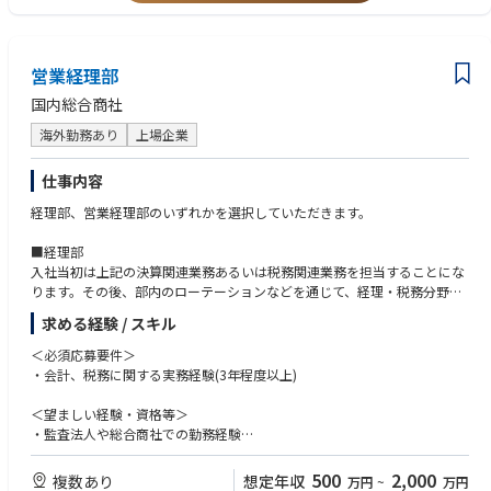
営業経理部
国内総合商社
海外勤務あり
上場企業
仕事内容
経理部、営業経理部のいずれかを選択していただきます。
■経理部
入社当初は上記の決算関連業務あるいは税務関連業務を担当することにな
ります。その後、部内のローテーションなどを通じて、経理・税務分野に
関わる様々な業務経験を積むこととなります。将来的には、本人の希望や
求める経験 / スキル
適性を踏まえ、海外現地法人・支店および国内外事業会社の経理・税務業
務に就きます。経理・税務担当として、複数回の海外駐在・出向の可能性
＜必須応募要件＞
があります。
・会計、税務に関する実務経験(3年程度以上)
・連結決算関連業務(国際会計基準)、単体決算関連業務(日本基準)および会
＜望ましい経験・資格等＞
計監査対応業務等。
・監査法人や総合商社での勤務経験
・全社予算管理業務。
・日本または米国の公認会計士資格
・法人税、消費税等の申告・納税・税務調査対応業務。
・英語力TOEIC700点以上
500
2,000
複数あり
想定年収
万円
~
万円
・全社税務戦略の企画・立案業務。