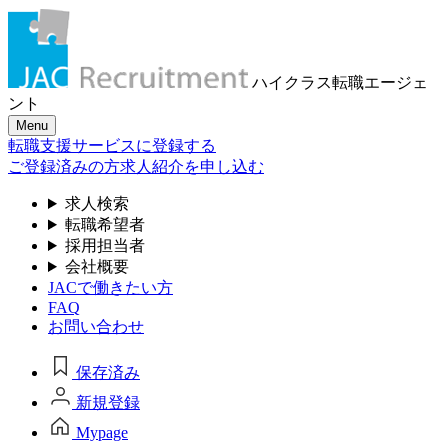
ハイクラス転職
エージェ
ント
Menu
転職支援サービスに登録する
ご登録済みの方
求人紹介を申し込む
求人検索
転職希望者
採用担当者
会社概要
JACで働きたい方
FAQ
お問い合わせ
保存済み
新規登録
Mypage