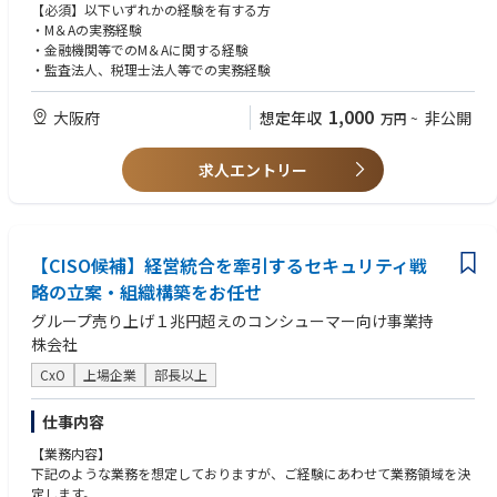
・モデリング
【必須】以下いずれかの経験を有する方
・投資スキーム構築支援
・M＆Aの実務経験
・DD支援
・金融機関等でのM＆Aに関する経験
・企業価値評価
・監査法人、税理士法人等での実務経験
・PMI支援
・社内調整およびプロジェクトマネジメント 等
1,000
大阪府
想定年収
非公開
万円
~
求人エントリー
【CISO候補】経営統合を牽引するセキュリティ戦
略の立案・組織構築をお任せ
グループ売り上げ１兆円超えのコンシューマー向け事業持
株会社
CxO
上場企業
部長以上
仕事内容
【業務内容】
下記のような業務を想定しておりますが、ご経験にあわせて業務領域を決
定します。