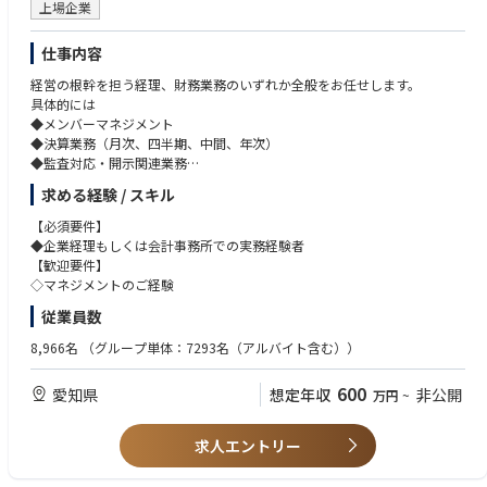
上場企業
仕事内容
経営の根幹を担う経理、財務業務のいずれか全般をお任せします。
具体的には
◆メンバーマネジメント
◆決算業務（月次、四半期、中間、年次）
◆監査対応・開示関連業務
◆伝票処理、出納処理
求める経験 / スキル
◆財務分析
◆予算管理
【必須要件】
◆振込業務
◆企業経理もしくは会計事務所での実務経験者
◆その他総務・経理に関する業務
【歓迎要件】
◇マネジメントのご経験
従業員数
8,966名
（グループ単体：7293名（アルバイト含む））
600
愛知県
想定年収
非公開
万円
~
求人エントリー