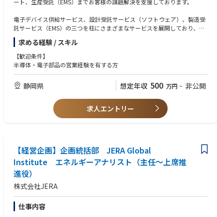
ート、生産受託（EMS）までお客様の課題解決を支援しております。
電子デバイス供給サービス、設計受託サービス（ソフトウェア）、製造受
託サービス（EMS）の三つを柱にさまざまなサービスを展開しており、設
計受託サービス（ソフトウェア）部門では、国内外のパートナーによる、
求める経験 / スキル
ソフトウェア・ハードウェアを含むシステム開発/OS/ミドルウェア等の基
本ソフト、IPからアプリケーションソフト、ラピッドプロトタイピングの
【歓迎条件】
ための評価ボード提供からハード開発等の受託開発を行っています。さら
半導体・電子部品の営業経験を有する方
にはネットワークやクラウドへ展開するシステムの開発まで、広く柔軟に
対応しております。
500
静岡県
想定年収
非公開
万円
~
本ポジションでは、静岡地区の事業立ち上げメンバーとして、主に静岡地
区の顧客向けの電子部品営業をお任せいたします。
求人エントリー
【経営企画】企画統括部 JERA Global
Institute エネルギーアナリスト（主任～上席推
進役）
株式会社JERA
仕事内容