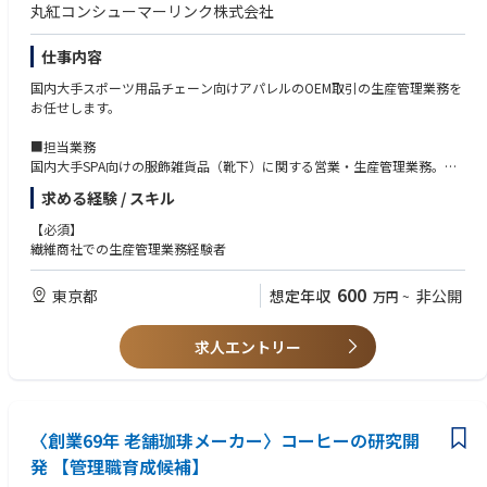
丸紅コンシューマーリンク株式会社
仕事内容
国内大手スポーツ用品チェーン向けアパレルのOEM取引の生産管理業務を
お任せします。
■担当業務
国内大手SPA向けの服飾雑貨品（靴下）に関する営業・生産管理業務。
・品質試験、確認、副資材の手配
求める経験 / スキル
・中国、ASEANのOEMを依頼する協力工場へのサンプル指示
・価格、納期確認
【必須】
・量産の品質、進捗確認
繊維商社での生産管理業務経験者
600
東京都
想定年収
非公開
万円
~
求人エントリー
〈創業69年 老舗珈琲メーカー〉コーヒーの研究開
発 【管理職育成候補】