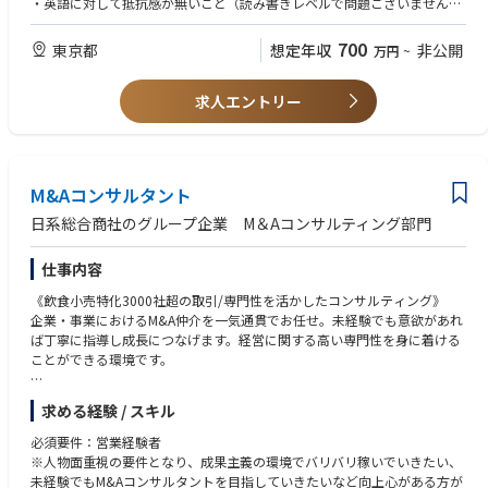
・英語に対して抵抗感が無いこと（読み書きレベルで問題ございません）
■製品
・最大50%ほどの国内外への出張が可能なこと
・コアードワイヤー、投入機
・優れた対人スキルおよびコミュニケーション能力
700
東京都
想定年収
非公開
万円
~
・その他製鋼用副資材、製鋼用設備
【歓迎】
■顧客
求人エントリー
・冶金工学または機械・材料科学の学士号
国内自動車部品・インフラ製品メーカーなど大手～中小まで
・Office、Salesforceの知識と実務経験
※鉄鋼や非鉄金属向けの製品もご対応いただく場合がございます。
*入社後1週間ほど、海外工場での製品勉強を行っていただき、その後は案
M&Aコンサルタント
件次第で海外・国内出張に行っていただきます。
*新規製品のテストの立会いや打合せ等で、冶金工場での夜間・休日勤務
日系総合商社のグループ企業 M＆Aコンサルティング部門
の可能性がございます。
仕事内容
【コアードワイヤーとは】
製鋼・鋳鉄工程において添加剤の役割を果たすもので、
《飲食小売特化3000社超の取引/専門性を活かしたコンサルティング》
粉末状の鉱物や金属、フェロアロイを鋼の薄板で纏ったワイヤー状の製品
企業・事業におけるM&A仲介を一気通貫でお任せ。未経験でも意欲があれ
です。
ば丁寧に指導し成長につなげます。経営に関する高い専門性を身に着ける
製鋼・鋳鉄における溶鋼の工程において、添加し成分調整を行います。
ことができる環境です。
《具体的には》経営者とのアポイント獲得からヒアリング・提案・企業審
求める経験 / スキル
査・企業評価・候補先の選定・条件調整・最終契約までのすべての業務に
携わっていただきます。特に、事業拡大をお考えの経営者と、事業の縮小
必須要件：営業経験者
撤退をお考えの経営者様や後継者問題を抱えておられる経営者様をつな
※人物面重視の要件となり、成果主義の環境でバリバリ稼いでいきたい、
ぎ、双方の利益最大化を実現するためのコンサルティングがメインです。
未経験でもM&Aコンサルタントを目指していきたいなど向上心がある方が