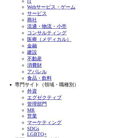
IT
Webサービス・ゲーム
サービス
商社
流通・物流・小売
コンサルティング
医療（メディカル）
金融
建設
不動産
消費財
アパレル
食品・飲料
専門サイト（領域・職種別）
外資
エグゼクティブ
管理部門
MR
営業
マーケティング
SDGs
LGBTQ+