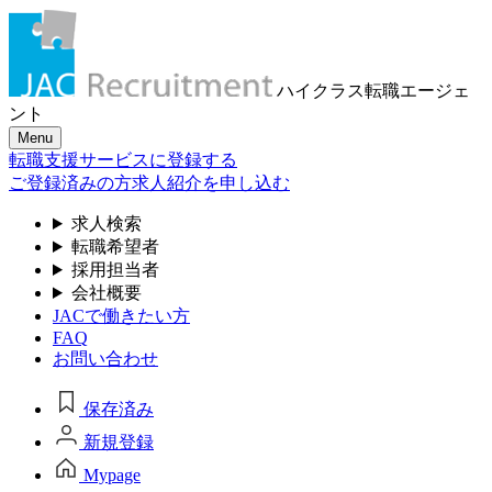
ハイクラス転職
エージェ
ント
Menu
転職支援サービスに登録する
ご登録済みの方
求人紹介を申し込む
求人検索
転職希望者
採用担当者
会社概要
JACで働きたい方
FAQ
お問い合わせ
保存済み
新規登録
Mypage