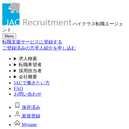
ハイクラス転職
エージェ
ント
Menu
転職支援サービスに登録する
ご登録済みの方
求人紹介を申し込む
求人検索
転職希望者
採用担当者
会社概要
JACで働きたい方
FAQ
お問い合わせ
保存済み
新規登録
Mypage