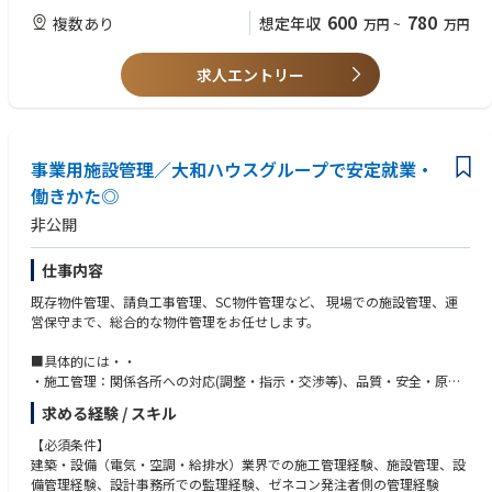
の適用を行っていただきます。
600
780
複数あり
想定年収
万円
~
万円
■建築音響分野において、受託・コンサルティング業務として，設計・工
務部門からの依頼を受け、計画段階での遮音設計検討や環境影響評価予
測、 騒音・振動対策検討 、そして実現場での音響性能調査といった業務
求人エントリー
への対応を行っていただきます。
事業用施設管理／大和ハウスグループで安定就業・
働きかた◎
非公開
仕事内容
既存物件管理、請負工事管理、SC物件管理など、 現場での施設管理、運
営保守まで、総合的な物件管理をお任せします。
■具体的には・・
・施工管理：関係各所への対応(調整・指示・交渉等)、品質・安全・原価
管理等
求める経験 / スキル
・既存物件の管理：保全維持管理全般、テナント入れ替え時の工事管理等
・請負工事の管理：依頼を受けた物件の施工管理
【必須条件】
建築・設備（電気・空調・給排水）業界での施工管理経験、施設管理、設
■入社後の教育・ステップアップ
備管理経験、設計事務所での監理経験、ゼネコン発注者側の管理経験