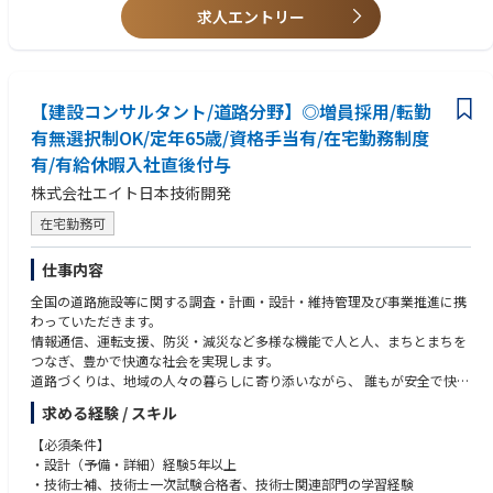
・業者の選定／部品の発注
・危険物乙種第四類
求人エントリー
・工事計画書、施工要領書・作業手順書作成
・電検3種
・工事監督、安全・工事品質管理 など
・消防設備士（甲種、乙種）
※場合によっては長期出張をお願いする可能性もございます。
・計量士
※工事の種類としてはメンテナンス工事がメインとなっており、実際のメ
ンテナンス業務は社内の専任スタッフもしくは協力会社が行います。
【建設コンサルタント/道路分野】◎増員採用/転勤
有無選択制OK/定年65歳/資格手当有/在宅勤務制度
【主に以下に係る電気設備・計測制御装置に関する工事管理】
有/有給休暇入社直後付与
・電気設備設計・工事全般、受変電設備更新工事、屋内照明電気配線工事
・LED照明省エネ化工事、計装設備設計・工事全般、PLC・DCS（パソコ
株式会社エイト日本技術開発
ンDCS含む）設置、変更工事
在宅勤務可
・電気設備の検査・点検整備,受配電盤、各種遮断器、防災設備他、電動
機・発電機の検査・点検整備
・計装設備の検査・点検整備調節弁、安全弁、液面計、発信器他、計量器
仕事内容
の検査・点検整備
全国の道路施設等に関する調査・計画・設計・維持管理及び事業推進に携
・プロセス分析計の検査・点検整備 など
わっていただきます。
情報通信、運転支援、防災・減災など多様な機能で人と人、まちとまちを
【その他情報】
つなぎ、豊かで快適な社会を実現します。
■就業環境について:
道路づくりは、地域の人々の暮らしに寄り添いながら、 誰もが安全で快適
残業月平均20時間程度（月や案件により変動あり）
に利用できる交通環境の実現を目指しています。
三菱ケミカルグループ全体で残業時間を抑制する方針である事や、土日休
求める経験 / スキル
み前提で工期を組んでいる事、月~金で完結する工事がほとんどである点
に加えて、勤怠管理の徹底（PCログがとられる→残業は１分単位で支給）
【必須条件】
やノー残業デー、ICTの活用で残業時間を抑えています。
・設計（予備・詳細）経験5年以上
週休2日制で、繁忙期の土日出社は多くとも2週に1回程度、振替休日や代
・技術士補、技術士一次試験合格者、技術士関連部門の学習経験