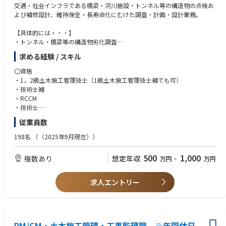
交通・社会インフラである橋梁・河川施設・トンネル等の構造物の点検お
よび補修設計、維持保全・長寿命化にむけた調査・計画・設計業務。
【具体的には・・・】
・トンネル・橋梁等の構造物劣化調査
・点検（計測・撮影等）
求める経験 / スキル
・点検調書の作成
・補修設計 など
〇資格
・1，2級土木施工管理技士（1級土木施工管理技士補でも可）
・技術士補
～働く環境について～
・RCCM
パシコン技術管理では社員の皆様が安心して長期的に勤務していただけ
・技術士
るよう、様々な「研修・教育」「働き方改革」「オフィス環境」の整備を
※上記、いずれか一つ必須
従業員数
進めております。
※コンクリート（主任技師）、コンクリート診断士、河川点検士、道路橋
点検士お持ちの方歓迎
198名
（（2025年9月現在））
【研修教育・キャリア支援】
・階層別研修（年次・リーダー・管理職）
〇PC・OAスキル
500
1,000
複数あり
想定年収
万円
~
万円
・技術報告会（年1回）
・Microsoft officeソフト(Excel、Word、Outlookなど)の基本操作
・ジョブローテーション（配属先希望考慮）
・2DCAD基本操作（AutoCAD）
・情報セキュリティ研修（情報管理・情報漏洩、セキュリティ対策等）
求人エントリー
・コンプライアンス、ハラスメント研修（パワハラ、セクハラ、モラハラ
〇その他
等）
※外国籍の方は業務に支障のない水準の日本語力（会話、文書作成）必須
・上長との定期面談（人事考課、キャリアパス）、キャリアデザイン支援
※上記の条件を満たしていない方も契約社員スタートが可能です（正社員
（外部カウンセラーへのキャリア相談）
登用制度あり）
PM/CM・土木施工管理・工事監理職 ※年間休日