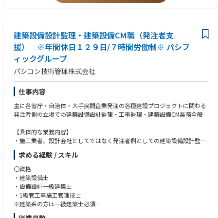
※通常の国内オフィス勤務時は日本語でのやり取りとなります
・Microsoft office（word,excel,outlook,teams他）スキル必須
※通訳がおりますので、英語力はエントリーレベルから歓迎します
・英文メールが読める、片言の英会話ができるなどエントリーレベルの英
語力
【主な業務内容】
建築設備設計監理・建築設備CM職（発注者支
※通訳がいますので、スタート段階の英語力はエントリーレベルでも歓迎
それぞれの各専門分野（土木・建築・設備・機械・電気・電気通信・環
です
援） ※年間休日１２９日/７時間労働制※ パシフ
境）における下記の各業務。
※３週間～１か月程度の海外現地（当面はグアム島）への出張が年３回程
ィックグループ
・海外プロジェクトの計画立案・進行管理
度ございます
・設計・施工に関する技術的検討・レビュー
パシコン技術管理株式会社
・工程・品質・コスト管理
【尚可要件】
・海外現地コンサルタント・施工会社との技術調整
・ビジネスレベルの英文でのメールのやり取りや英会話のできる方、大歓
仕事内容
・発注者（官公庁・民間）との協議、報告資料作成
迎
・社内外関係者との調整・マネジメント 他
・海外建設PJにおける海外赴任経験のある方
主に各省庁・自治体・大手民間企業発注の各種建設プロジェクトに関わる
発注者側の立場での建築設備設計監理・工事監理・建築設備CM業務全般
～働く環境について～
パシコン技術管理では社員の皆様が安心して長期的に勤務していただけ
【具体的な業務内容】
るよう、様々な「研修・教育」「働き方改革」「オフィス環境」の整備を
・施工業者、設計会社としてではなく発注者側としての建築設備設計監
進めております。
理・工事監理・建築設備CM業務（発注者支援）
求める経験 / スキル
・各種施工の立ち合い検査、積算
【研修教育・キャリア支援】
・会議出席、施工業者・設計会社との調整
〇資格
・階層別研修（年次・リーダー・管理職）
・各種資料作成（CAD図面含む）
・建築設備士
・技術報告会（年1回）
・出来形管理、出来高管理、工程管理、品質管理、 安全管理など
・設備設計一級建築士
・ジョブローテーション（配属先希望考慮）
・1級管工事施工管理技士
・情報セキュリティ研修（情報管理・情報漏洩、セキュリティ対策等）
～働く環境について～
※建築系の方は一級建築士必須
・コンプライアンス、ハラスメント研修（パワハラ、セクハラ、モラハラ
パシコン技術管理では社員の皆様が安心して長期的に勤務していただけ
等）