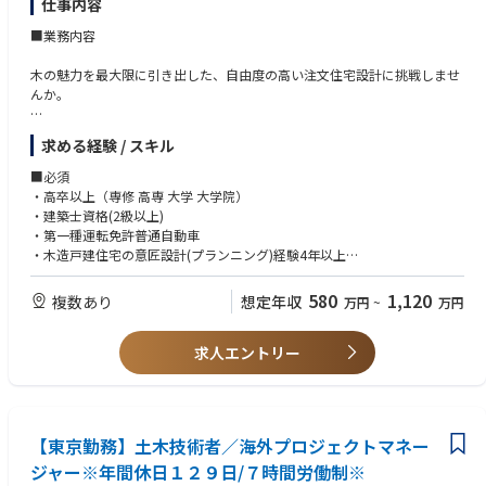
仕事内容
■業務内容
木の魅力を最大限に引き出した、自由度の高い注文住宅設計に挑戦しませ
んか。
お客様への提案段階（基本設計）から着工前の実施設計まで、一貫してご
求める経験 / スキル
担当いただきます。
■必須
ビッグフレーム構法をはじめとした独自技術により、高い設計自由度 ×
・高卒以上（専修 高専 大学 大学院）
上質な木質空間を両立できるのが大きな特徴です。
・建築士資格(2級以上)
・第一種運転免許普通自動車
■業務詳細
・木造戸建住宅の意匠設計(プランニング)経験4年以上
提案段階からお客様と向き合い、ライフスタイルや価値観を深く汲み取り
■歓迎
580
1,120
複数あり
想定年収
万円
~
万円
ながら、唯一無二の住まいをゼロから創り上げていただきます。
・一級建築士をお持ちの方
間取り・意匠・素材に至るまで細部にこだわり、高い期待値に応える設計
力が求められるポジションです。
求人エントリー
契約後は内装・設備を含めた実施設計および各種申請業務を担い、品質の
高い住まいづくりを完成させます。
【東京勤務】土木技術者／海外プロジェクトマネー
実施設計以降は分業化しており、プランニングに集中できる環境です。
ジャー※年間休日１２９日/７時間労働制※
※変更の範囲：当社の定める業務