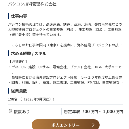
パシコン技術管理株式会社
■当社の特徴：
当社は「木」という再生可能で、唯一無二の資源に着目し、創業以来その
仕事内容
可能性を追求しています。「木」を軸として（1）資源環境事業、（2）木
パシコン技術管理では、高速道路、鉄道、空港、港湾、都市再開発などの
材建材事業、（3）住宅事業、（4）海外住宅・不動産事業、（5）生活サ
大規模建設プロジェクトの事業監理（PM）、施工監理（CM）、工事監理
ービス事業など、幅広く展開しています。さらに、CO2を吸収し炭素を固
（発注者支援）等を行っています。
定する機能を持つ再生可能な自然資本としての森林資源を活用した独自の
バリューチェーンを構築し、既存事業のみならず、木造の中大規模建築や
こちらのお仕事は国内（東京）を拠点に、海外建設プロジェクトの技術
環太平洋地域を中心とする海外住宅・不動産事業、木の資源を活かしたバ
管理・資金管理・進捗管理等、プロジェクトマネジメントを担っていただ
イオマス発電事業などにも注力しています。
求める経験 / スキル
くポジションです。
【必須要件】
■キャリアステップ
パシフィックコンサルタンツチームの一員として、発注者側の立場に近
・ゼネコン、建設コンサル、設備会社、プラント会社、JICA、大手メーカ
年に1回、社内・社外評価により優秀作品を決定するデザインコンペがあ
い建設コンサルタントとして設計・施工を俯瞰し、プロジェクト全体の円
ー、
り、特に優れた担当には、報酬として海外研修が用意されております。毎
滑な推進をお手伝いいただきます。
商社等における海外建設プロジェクト経験 ５～１０年程度以上ある方
年6,7名の担当が会社負担で海外建築を学ぶ機会を得ております。
・調査、計画、設計、積算、施工管理、工事監理、PM/CM、事業監理など
「これまでの海外案件の経験を活かしたい」
の経験
デザインコンペや優秀な成績を収めた社員はチーフデザイナーという役割
従業員数
「海外案件に携わりたいが、生活拠点は日本に置きたい」
または類似の経験
が付与され、支店を代表する建築士として難易度の高い物件を担当してい
そんな方に最適な環境です。
・チームリーダー、管理職としての経験のある方
ただきます。
198名
（（2025年9月現在））
・土木、建築、設備、機械、電気、通信、環境の各分野の上級資格をお持
※これまでのご経験や専門分野を踏まえ、特定フェーズまたは分野を中心
ちの方
700
1,000
複数あり
想定年収
万円
~
万円
に業務をお任せします
※１級土木/建築/管工事/電気工事/電気通信工事 施工管理技士、技術
※現地（海外）への長期駐在は原則ありません
士、
※勤務は東京を拠点として、短期・スポットを中心とした海外出張により
技術士補、RCCM、一級建築士、建築設備士、エネルギー管理士等
求人エントリー
対応していただく想定です
・技術資料・報告書作成の実務経験