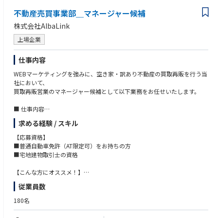
不動産売買事業部＿マネージャー候補
【歓迎条件】
・これまでの仕事において、実績をあげてきた方
株式会社AlbaLink
・課題意識が高く、積極的に改善しようという意欲のある方
・自由な社風の中、自分の行動は自分で管理したい方
上場企業
仕事内容
WEBマーケティングを強みに、空き家・訳あり不動産の買取再販を行う当
社において、
買取再販営業のマネージャー候補として以下業務をお任せいたします。
■ 仕事内容
・空き家、訳あり物件の仕入れ（完全反響）
求める経験 / スキル
・買取提案〜契約
・投資家への販売※テレアポ・飛び込みなし
【応募資格】
・メンバーのマネジメント
■普通自動車免許（AT限定可）をお持ちの方
■宅地建物取引士の資格
■ ポジションの特徴
① 完全反響営業（月25〜30件/人）
【こんな方にオススメ！】
WEB集客により安定的に案件供給。追客・交渉に集中できます。
■成果に見合った評価の元で収入を得たい方
従業員数
② 高年収が現実的（平均850万円以上）
■キャリアアップ、ゆくゆくは独立を目指している方
実績連動の評価制度で青天井の報酬設計。
■大きな裁量が得られる環境で、スピーディーに成長したい
180名
未経験1年目で年収700万円超の事例あり。
■社会貢献性の高いビジネスに関わりたい
③ スピード昇格（実力主義）
■マネジメントに興味があって最速で経験を積みたい