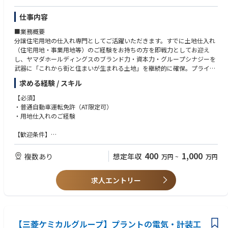
ヤマダホームズならでは。
プライベートの時間もしっかり確保できます。
仕事内容
■業務概要
分譲住宅用地の仕入れ専門としてご活躍いただきます。すでに土地仕入れ
（住宅用地・事業用地等）のご経験をお持ちの方を即戦力としてお迎え
し、ヤマダホールディングスのブランド力・資本力・グループシナジーを
武器に「これから街と住まいが生まれる土地」を継続的に確保。プライム
上場ホールディングス傘下の盤石な経営基盤のもと、生活インフラである
求める経験 / スキル
住領域×不動産の成長市場で、上流工程（用地取得）に集中できます。成
果はインセンティブで正当に還元（上限なし）。チームで戦う体制のた
【必須】
め、過度な個人ノルマに追われず、再現性の高い仕入れ活動に専念可能で
・普通自動車運転免許（AT限定可）
す。
・用地仕入れのご経験
■業務詳細
【歓迎条件】
住宅用地の情報収集～仕入れまで一気通貫で担当。不動産仲介会社・地
・宅地建物取引士をお持ちの方
主・デベロッパー等への訪問／案件ヒアリング、現地・周辺調査、権利関
400
1,000
複数あり
想定年収
万円
~
万円
係・法規制・造成/インフラ・収支の精査、価格/条件交渉、契約推進ま
で。あなたの「目利き」「相場観」「事業採算の組み立て」「条件調整
力」をさらに高いレベルで磨けます（稟議・決裁も仕組化されスピード感
求人エントリー
◎）。
■扱うサービス
ヤマダHDの住宅事業における分譲住宅用地。スマートハウスのスタート地
【三菱ケミカルグループ】プラントの電気・計装工
点をつくる、事業成長の最重要領域です。