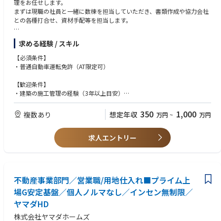
理をお任せします。
まずは現職の社員と一緒に数棟を担当していただき、書類作成や協力会社
との各種打合せ、資材手配等を担当します。
【職務内容】
求める経験 / スキル
・関係部署（営業・設計）との打合せ
・工程管理
【必須条件】
・工事スケジュールの作成
・普通自動車運転免許（AT限定可）
・設計図の確認及びチェック
・施工図面の作成及びチャック
【歓迎条件】
・職人や建築資材の手配
・建築の施工管理の経験（3年以上目安）
・工事進捗の確認及び調整
・建築施工管理技士、建築士の資格
・品質管理
350
1,000
複数あり
想定年収
万円
~
万円
・現場で工事品質の確認、指示
・安全管理
・原価管理
求人エントリー
・材料費、工事費、人件費の管理
・お引渡し
裁量権を持って活躍できるため
不動産事業部門／営業職/用地仕入れ■プライム上
工程スケジュールなども調整が可能。
残業が重なることもありません。
場G安定基盤／個人ノルマなし／インセン無制限／
ヤマダHD
またシフト制を導入しているので、
臨機応変な働き方ができるのも
株式会社ヤマダホームズ