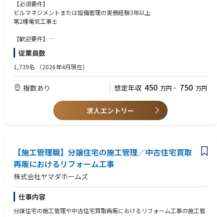
ムの育成や新しい技術の導入にも積極的に取り組み、組織全体の能力向上
【必須要件】
に寄与することを期待しています。
ビルマネジメントまたは設備管理の実務経験3年以上
第2種電気工事士
・ビル・設備の維持管理計画の策定、実行、進捗管理
・協力会社や委託業者の選定、契約、業務監督、評価
【歓迎要件】
・施設管理に関わる予算の策定、実績管理、コスト削減
チームやプロジェクトのリーダー経験
従業員数
・関連法規遵守、安全衛生管理、緊急時対応体制の構築
顧客や協力会社との折衝経験
・チームメンバーの育成、技術指導、業務効率化の推進
ビル設備の改修・改善提案の実績
1,739名
（2026年4月現在）
・オーナー、テナント、社内外関係者との渉外・調整業務
建築物環境衛生管理技術者資格の保有
第二種または第三種電気主任技術者資格の保有(選任経験あり)
450
750
複数あり
想定年収
万円
~
万円
■業務上の魅力
清水建設の 100％子会社として、その手がけた事務所、学校、病院、工
場、データセンター等様々な用途の建物の生涯を当社ビル管理部門でお引
求人エントリー
き受けしています。
ゼネコン系の管理会社として、省エネルギー・CO2 削減等、地球環境問題
に対する社会要請に積極的に応えられる技術とノウハウを蓄積・活用して
います。
各種建造物のリニューアルや耐震補強工事や清水建設グループのアフター
【施工管理職】分譲住宅の施工管理／中古住宅買取
サービスの要（ビル管理事業）を担う会社として今後も安定した事業を展
再販におけるリフォーム工事
開し、着実な発展が期待できます。
株式会社ヤマダホームズ
仕事内容
分譲住宅の施工管理や中古住宅買取再販におけるリフォーム工事の施工管