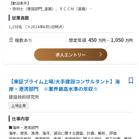
休の取得が出来る環境です。
【歓迎条件】
・技術士（建設部門_道路）、ＲＣＣＭ（道路）
■福利厚生
・募集地域へのIターン、Uターンをお考えの方
従業員数
福利厚生も手厚く安心して就業できます。週休2日制で、繁忙期の土日出
社は多くとも2週に1回程度、振替休日や代休の取得が出来る環境ですの
1,158名
（※2024年6⽉1⽇時点）
で、離職率も低い環境です。
450
1,050
複数あり
想定年収
万円
~
万円
求人エントリー
【東証プライム上場/大手建設コンサルタント】海
岸・港湾部門 ※業界最高水準の年収※
建設技術研究所
上場企業
仕事内容
■海岸・港湾部門
海岸、港湾、漁港、海洋、湖沼に関する調査、計画、解析、評価
海岸保全施設、港湾施設、漁港・漁場施設に関する設計、施工計画、維持