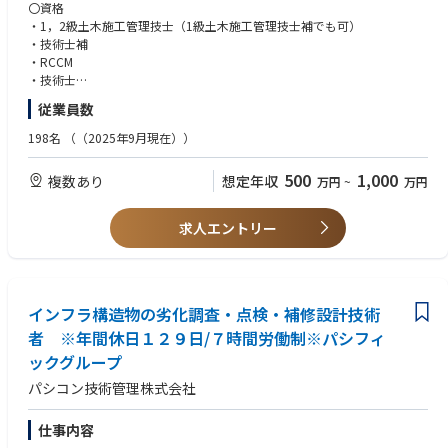
橋梁設計（予備設計、詳細設計、耐震補強設計）
・電子レンジ（複数）、冷蔵庫、ウォーターサーバー、コーヒーマシン
〇資格
〇都市開発・都市防災：防災まちづくり、無電柱化業務
（1杯20円）
・1，2級土木施工管理技士（1級土木施工管理技士補でも可）
〇下水道設計：管渠基本設計・実施設計
・技術士補
・RCCM
～働く環境について～
・技術士
パシコン技術管理では社員の皆様が安心して長期的に勤務していただけ
※上記、いずれか一つ必須
従業員数
るよう、様々な「研修・教育」「働き方改革」「オフィス環境」の整備を
※コンクリート（主任技師）、コンクリート診断士、河川点検士、道路橋
進めております。
点検士お持ちの方歓迎
198名
（（2025年9月現在））
【研修教育・キャリア支援】
〇PC・OAスキル
500
1,000
複数あり
想定年収
万円
~
万円
・階層別研修（年次・リーダー・管理職）
・Microsoft officeソフト(Excel、Word、Outlookなど)の基本操作
・技術報告会（年1回）
・2DCAD基本操作（AutoCAD）
・ジョブローテーション（配属先希望考慮）
求人エントリー
・情報セキュリティ研修（情報管理・情報漏洩、セキュリティ対策等）
〇その他
・コンプライアンス、ハラスメント研修（パワハラ、セクハラ、モラハラ
※外国籍の方は業務に支障のない水準の日本語力（会話、文書作成）必須
等）
※上記の条件を満たしていない方も契約社員スタートが可能です（正社員
・上長との定期面談（人事考課、キャリアパス）、キャリアデザイン支援
登用制度あり）
（外部カウンセラーへのキャリア相談）
インフラ構造物の劣化調査・点検・補修設計技術
【求める人物像】
者 ※年間休日１２９日/７時間労働制※パシフィ
【働き方改革】
・社会貢献度の高い、世の中の役にたつ仕事をしたい
ックグループ
・テレワーク（在宅勤務）、ノー残業day（毎週水曜日）、有給初月から
・街づくり・地図に残る仕事をしたい
付与、時間単位有給
・資格を取得したい
パシコン技術管理株式会社
・実働7時間/日、年間休日129日、夏期休暇（6～9月に自由に5日間）
・コミュニケーション力がある
・細かな作業をコツコツと進める事が出来る
仕事内容