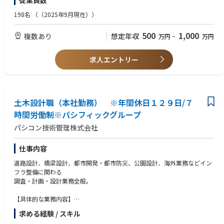
従業員数
るよう、様々な「研修・教育」「働き方改革」「オフィス環境」の整備を
〇PC・OAスキル
・上長との定期面談（人事考課、キャリアパス）、キャリアデザイン支援
進めております。
・Microsoft officeソフト(Excel、Word、Outlookなど)の基本操作
198名
（（2025年9月現在））
（外部カウンセラーへのキャリア相談）
・2DCAD基本操作（AutoCAD）
【研修教育・キャリア支援】
500
1,000
【働き方改革】
複数あり
想定年収
万円
~
万円
・階層別研修（年次・リーダー・管理職）
・テレワーク（在宅勤務）、ノー残業day（毎週水曜日）、有給初月から
・技術報告会（年1回）
【求める人物像】
付与、時間単位有給
・ジョブローテーション（配属先希望考慮）
・社会貢献度の高い、世の中の役にたつ仕事をしたい
求人エントリー
・実働7時間/日、年間休日129日、夏期休暇（6～9月に自由に5日間）
・情報セキュリティ研修（情報管理・情報漏洩、セキュリティ対策等）
・街づくり・地図に残る仕事をしたい
・コンプライアンス、ハラスメント研修（パワハラ、セクハラ、モラハラ
・資格を取得したい
【本社オフィス・就労環境他】
等）
・コミュニケーション力がある
・JR蒲田駅徒歩2分のオフィス（1F：コンビニ、ドトール、2F：お弁当屋
・上長との定期面談（人事考課、キャリアパス）、キャリアデザイン支援
・細かな作業をコツコツと進める事が出来る
台村、3Fカフェテリア）
（外部カウンセラーへのキャリア相談）
土木設計職（本社勤務） ※年間休日１２９日/７
・快適なオフィス環境（ビル15Ｆで周囲に高い建物もなく、見晴らしのい
時間労働制※パシフィックグループ
い広々としたキレイなオフィス）
【働き方改革】
・休憩スペース（4人掛けＢＯＸシート2つ、窓際カウンター4席、長テー
パシコン技術管理株式会社
・テレワーク（在宅勤務）、ノー残業day（毎週水曜日）、有給初月から
ブル10席、打合せスペース多数）
付与、時間単位有給
・電子レンジ（複数）、冷蔵庫、ウォーターサーバー、コーヒーマシン
・実働7時間/日、年間休日129日、夏期休暇（6～9月に自由に5日間）
仕事内容
（1杯20円）
道路設計、橋梁設計、都市開発・都市防災、公園設計、海外業務などイン
【本社オフィス・就労環境他】
フラ整備に関わる
・JR蒲田駅徒歩2分のオフィス（1F：コンビニ、ドトール、2F：お弁当屋
調査・計画・設計業務全般。
台村、3Fカフェテリア）
・快適なオフィス環境（ビル15Ｆで周囲に高い建物もなく、見晴らしのい
【具体的な業務内容】
い広々としたキレイなオフィス）
〇道路設計 ：道路計画・設計（予備設計、詳細設計）
・休憩スペース（4人掛けＢＯＸシート2つ、窓際カウンター4席、長テー
求める経験 / スキル
〇構造物設計：道路構造物（擁壁、地下構造物等の道路構造物の設計）
ブル10席、打合せスペース多数）