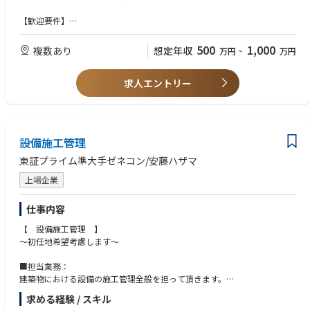
※安全・品質・工期・環境の施工管理のみでも結構です。
【歓迎要件】
案件詳細：オフィスビル、商業施設、物流倉庫施設、医療福祉施設、教育
・一級建築士の資格をお持ちの方
研究施設等
500
1,000
複数あり
想定年収
万円
~
万円
【求める人物像】
■施工事例
・技術に対してこだわりのある方
https://www.ad-hzm.co.jp/works/
求人エントリー
・求心力のある方
■働き方
・フルフレックス制や在宅勤務制度など、各自が裁量を持って働けるよう
な環境が整っているため、全社の残業時間は月平均30時間程度です。
設備施工管理
・入寮条件はありますが寮も完備されています。
・住宅融資や持株制度、退職金制度など福利厚生、各種手当も充実してい
東証プライム準大手ゼネコン/安藤ハザマ
ます。
・施工管理従事者全員にiPadを配布し、自社内で現場専用アプリを開発・
上場企業
展開することで、現場の声を迅速かつ適切に反映させることができ、現場
が必要とする情報をアプリに一元化することに成功しました。
仕事内容
【 設備施工管理 】
～初任地希望考慮します～
■担当業務：
建築物における設備の施工管理全般を担って頂きます。
求める経験 / スキル
■業務詳細：