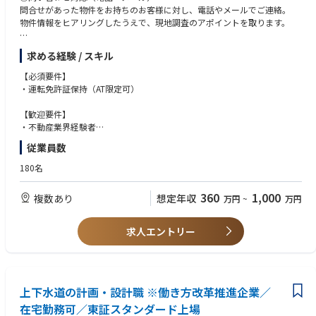
問合せがあった物件をお持ちのお客様に対し、電話やメールでご連絡。
物件情報をヒアリングしたうえで、現地調査のアポイントを取ります。
②現地調査、査定額の提示・調整
求める経験 / スキル
物件まで足を運び、自分の目で状態をチェックします。
総合的に判断し、査定額を決定してお客様へ提示します。
【必須要件】
・運転免許証保持（AT限定可）
③売買契約の締結
お客様にご納得いただけたら、買い取りに関する契約を結びます。
【歓迎要件】
・不動産業界経験者
④不動産のバリューアップ
└仲介/売買/管理/賃貸は問いません
従業員数
権利調整やリフォームなど、あらゆる方法を駆使して、不動産の価値を高
・宅建資格保持者
めます。
・全国転勤可能な方
180名
⑤販売活動
【求める人物像】
360
1,000
複数あり
想定年収
万円
~
万円
販売活動は自社販売、仲介業者経由等営業マンが決定します。
・目的志向で、ゴールを立て現状とのギャップを把握して解消してこられ
物件情報サイトにアップする情報を揃えたり、仲介業者に物件を提案しま
た方
す。
・大きな裁量である環境で、スピーディーに成長したい方
求人エントリー
・自ら考えて実行し、成果を追求できる方
⑥販売契約～引き渡し
販売先となるお客様が見つかったら、契約書の作成、契約締結などの事務
手続きを進め、権利移転の手続き、金銭の授受を行い取引が完了します。
上下水道の計画・設計職 ※働き方改革推進企業／
【ポイント】
在宅勤務可／東証スタンダード上場
〇仕入れから販売まで一気通貫で経験できる