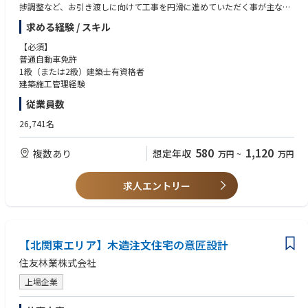
捗調整など、お引き渡しに向けて工事を円滑に進めていただく事が主な役
割です。
求める経験 / スキル
①施工を担当する工務店とのやりとり
【必須】
「住友林業の家」の施工基準や法律に則って作業が進んでいるかをチェッ
普通自動車免許
クします。
1級（または2級）建築士有資格者
建築施工管理経験
②お客さまへのフォロー
従業員数
工事の状況をこまめにご報告し、疑問点や不安な点などがあれば何度も話
をうかがいます。また、着工前のご近所への挨拶回り等、完成後に安心し
26,741名
て住んでいただけるよう、施工に関する様々なサポートを行います。
580
1,120
複数あり
想定年収
万円
~
万円
■福利厚生・就業環境
完全週休二日制（水・日）で、フレックスタイム制・ノー残業デー（月1
回）など、働きやすい環境を整えています。
求人エントリー
子の行事休暇、看護休暇（年間10日、有休とは別に使用可）など家庭との
両立を支援する制度を充実させています。
【北関東エリア】木造注文住宅の意匠設計
住友林業株式会社
上場企業