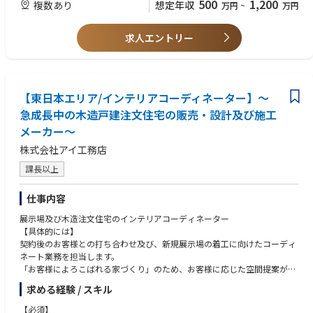
500
1,200
複数あり
想定年収
万円
~
万円
成果次第で半年昇格の実績あり。年齢・年次不問。
④ 働きやすい環境
・完全週休2日（水日）
求人エントリー
・年間休日126日
・フレックスタイム制
⑤ 社会課題に直結する事業
空き家問題の解決に貢献する社会性の高いビジネス。
【東日本エリア/インテリアコーディネーター】～
■ 会社の強み
急成長中の木造戸建注文住宅の販売・設計及び施工
・月2,000件超の問い合わせ獲得
メーカー～
・訳あり不動産の再生ノウハウ
・全国の投資家ネットワーク
株式会社アイ工務店
課長以上
■ この仕事の魅力
「反響 × 高単価 × 成長市場」
という、高年収を実現しやすい組み合わせが揃っています！
仕事内容
展示場及び木造注文住宅のインテリアコーディネーター
【具体的には】
契約後のお客様との打ち合わせ及び、新規展示場の着工に向けたコーディ
ネート業務を担当します。
「お客様によろこばれる家づくり」のため、お客様に応じた空間提案が強
みの同社の住宅はお客様に応じ様々。
求める経験 / スキル
お客様の理想を引き出し形にしていただく、重要なポジションです。
【必須】