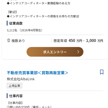
【アイ工務店 注文住宅の特徴】
◆インテリアコーディネーター業務経験のある方
■大手ハウスメーカーに劣らない高品質住宅を適正価格で販売（ハウスメ
ーカーの約7割の価格）
【歓迎】
■工務店・ハウスビルダーの顧客層をターゲットとし、幅広い層に高品質
◆インテリアコーディネーターの資格をお持ちの方歓迎
の住宅を提供
従業員数
■アウトソーシングや本部機能の簡素化を行い、徹底的なコストカットを
することで、低価格の住宅提供を実現
3,112名
（2026年4月現在）
⇒上記取り組みが功を奏し、注文住宅市場が低迷する中、毎年高い成長を
遂げております。
450
1,000
複数あり
想定年収
万円
~
万円
求人エントリー
不動産売買事業部＜買取再販営業＞
株式会社AlbaLink
上場企業
仕事内容
【仕事内容】
①問い合わせ対応（電話・メール）