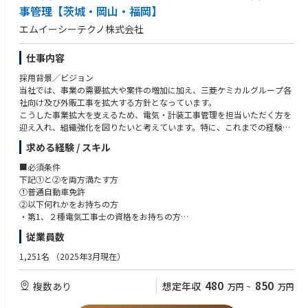
事管理【茨城・岡山・福岡】
■組織構成
エムイーシーテクノ株式会社
上司・先輩、関連部署、協力会社と密に連携。仕入れの意思決定はチーム
で行い、成功・失敗事例を共有しながら成果最大化を図ります。
仕事内容
■業務の魅力
採用背景／ビジョン
・安定：プライム上場HD子会社×多角的事業展開の資本力で、景況に左右
当社では、事業の需要拡大や案件の増加に加え、三菱ケミカルグループ各
されにくい事業運営。
社向け及び外販工事を拡大する方針となっています。
・将来性：住まい需要を支える不動産×住宅領域で、グループとして継続
こうした事業拡大を支えるため、電気・計装工事管理を担当いただく方を
投資。用地確保は今後も価値が高まり続ける中核業務。
迎え入れ、組織強化を図りたいと考えています。特に、これまでの経験を
・キャリア/専門性：用地仕入れは上流工程。相場観、法務/税務、開発/造
活かしながら、組織と共に成長していただける方をお待ちしています。
成、収支設計、交渉術が実務で体系化され、市場価値が大きく向上。将来
求める経験 / スキル
的にエリア責任者・マネジメントも目指せます。
業務概要
■必須条件
・収入：成果がインセンに直結、上限なし。
【職務概要】
下記①と②を両方満たす方
当社は、三菱ケミカルグループ各社をはじめ、近隣各社が操業する化学・
①普通自動車免許
繊維・食品・半導体工場等のメンテナンス及び建設業務を幅広く担ってい
②以下何れかをお持ちの方
ます。
・第1、２種電気工事士の資格をお持ちの方
ご入社いただいた方には、プラント設備内の各種電気設備・計測制御装置
・電気・計装工事或いは電気設備の保守、工事に関する経験をお持ちの方
従業員数
等に関する「計装工事管理」業務をお任せ致します。
■歓迎条件
1,251名
（2025年3月現在）
【職務詳細】
・電気計装工事の施工管理の経験
入社後はスキルや経験に応じて業務をお任せ致します。
・プラント業界での経験
480
850
複数あり
想定年収
万円
~
万円
・見積もり作成
・第１，2級施工管理士（電気・電通・管）
・企業側担当者との工事期間、費用についての折衝
・第１，2級計装士