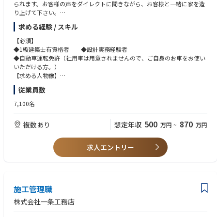
られます。お客様の声をダイレクトに聞きながら、お客様と一緒に家を造
り上げて下さい。
◆お客様との建築計画の打ち合わせ、敷地調査、プラン作成、建築士法24
求める経験 / スキル
条に基づく重要事項説明、建築確認申請、工事監理など、設計業務全般を
行います。
【必須】
◆1級建築士有資格者 ◆設計実務経験者
◆自動車運転免許（社用車は用意されませんので、ご自身のお車をお使い
いただける方。）
【求める人物像】
◆厳しい建築業界で鍛えられたスキル・知識を活かし、スペシャリストと
従業員数
して、即戦力として、また次世代のリーダーとして活躍して頂ける方
◆実務経験が少ない方でも、当社の理念に強く共感していただける、思い
7,100名
の強い方であれば、活躍フィールドは多分にあります。
◆知識や経験ももちろん大切ですが、一条の設計はお客様と接する機会も
500
870
複数あり
想定年収
万円
~
万円
多いため、お客様の気持ちを理解し、お客様の満足に喜びを感じていただ
ける方を歓迎します。
求人エントリー
施工管理職
株式会社一条工務店