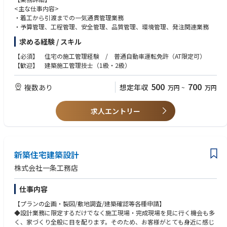
<主な仕事内容>
・着工から引渡までの一気通貫管理業務
・予算管理、工程管理、安全管理、品質管理、環境管理、発注関連業務
求める経験 / スキル
【必須】 住宅の施工管理経験 / 普通自動車運転免許（AT限定可）
【歓迎】 建築施工管理技士（1級・2級）
500
700
複数あり
想定年収
万円
~
万円
求人エントリー
新築住宅建築設計
株式会社一条工務店
仕事内容
【プランの企画・製図/敷地調査/建築確認等各種申請】
◆設計業務に限定するだけでなく施工現場・完成現場を見に行く機会も多
く、家づくり全般に目を配ります。そのため、お客様がとても身近に感じ