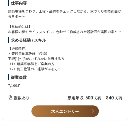
仕事内容
建築現場をまわり、工程・品質をチェックしながら、家づくりを技術面か
らサポート
【具体的には】
お客様の夢やライフスタイルに合わせて作成された設計図が実際の家とし
て完成するまでの指揮監督（一現場工期：約3～3.5ヵ月）
求める経験 / スキル
建設予定地を入念に下見し、工事開始後の様子をイメージした上で段取り
を組んだり、業者を手配することで、工期短縮と施工精度の向上を図って
【必須条件】
いきます。社内ではいつでも先輩に相談できますし、営業や設計とも日々
・普通自動車免許（必須）
進捗状況を共有しながら仕事を進めていける環境です。
下記(1)～(3)のいずれかに該当する方
（1）建築系学科をご卒業の方
【醍醐味】
（2）施工管理のご経験がある方
世界最高水準のハイスペック住宅をお客様と直接やり取りし、反応を直に
（3）一級・二級建築士、一級・二級建築施工管理技士の資格をお持ちの
従業員数
感じながら造り上げていくことができます。いくつかの現場を同時進行す
方・一級・二級建築士
ることもありますが、お客様以上に細部にまで気を配り、任された現場が
・企業理念「お客様よりお客様の家づくりに熱心であろう」に共感できる
7,100名
きちんと設計図通りに施工されているかを確認してください。
方
・お客様の一生に一度の家造りに情熱を注ぐことが出来る方
500
840
複数あり
想定年収
万円
~
万円
・お客様の気持ちを理解し、お客様の満足に喜びを感じられる方
◆二級建築士の方
求人エントリー
一級建築士の資格取得に全力で取り組んで頂ける方を求めます。
試験前休暇や資格取得報奨金制度（一級建築士120万）でバックアップし
ます。