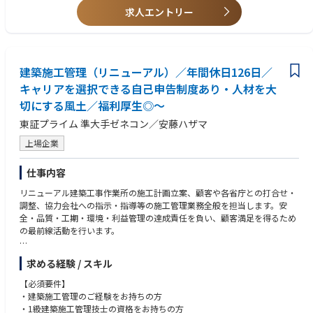
求人エントリー
・先輩社員の電話内容を聞いてそれをアウトプットするロープレを行いま
＜在宅勤務・リモートワーク＞
す。
相談可（週2日リモート・在宅）
・先輩社員に同行をして、お客様と現地で何を話すかなど、見て回りま
す。
・契約書などの作成等を細かくチェックしてもらい、ミスをなくすように
建築施工管理（リニューアル）／年間休日126日／
指導を受けられます。
キャリアを選択できる自己申告制度あり・人材を大
切にする風土／福利厚生◎～
東証プライム 準大手ゼネコン／安藤ハザマ
上場企業
仕事内容
リニューアル建築工事作業所の施工計画立案、顧客や各省庁との打合せ・
調整、協力会社への指示・指導等の施工管理業務全般を担当します。安
全・品質・工期・環境・利益管理の達成責任を負い、顧客満足を得るため
の最前線活動を行います。
1) 施工計画の作成
求める経験 / スキル
2) プロジェクト全体の実行予算書作成、損益・工事資金管理
3) 工事進捗・出来形管理、協力会社への発注・管理調整、図面チェック、
【必須要件】
施工図作成、測量、各種データ分析他
・建築施工管理のご経験をお持ちの方
4) 安全衛生、労務管理並びに記録の保管
・1級建築施工管理技士の資格をお持ちの方