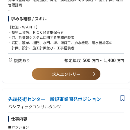
管理計画
＜クライアント＞
求める経験 / スキル
・ 国（国土交通省、環境省、総務省、農林水産省など）
・ 地方公共団体
【歓迎・ＷＡＮＴ】
・ 独立行政法人、財団、社団
・技術士資格、ＲＣＣＭ資格保有者
・ 民間企業（首都高速道路、JR東日本、東京ガスなど）
・河川系情報システムに関する実務経験者
・堤防、護岸、樋門、水門、堰、頭首工、排水機場、用水機場等の
計画、設計、施工計画並びに工事経験者
・ゲート、ポンプ等機電設備、建屋の計画・設計経験者
・学校又は企業で、海岸・港湾・漁港に関する企画・調査・設計に携わっ
500
1,400
複数あり
想定年収
万円
~
万円
た経験のある方
求人エントリー
先端技術センター 新規事業開発ポジション
パシフィックコンサルタンツ
仕事内容
■ポジション