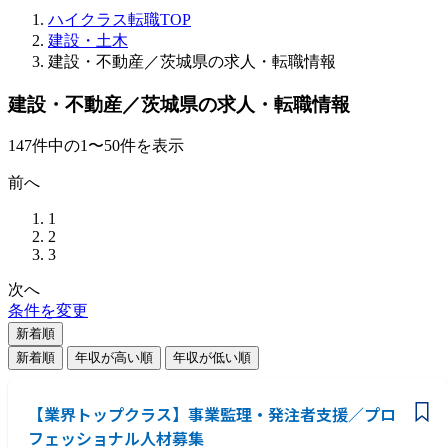
ハイクラス転職TOP
建設・土木
建設・不動産／茨城県の求人・転職情報
建設・不動産／茨城県の求人・転職情報
147
件
中の
1
〜
50
件を表示
前へ
1
2
3
次へ
条件を変更
新着順
新着順
年収が高い順
年収が低い順
【業界トップクラス】事業監理・発注者支援／プロ
フェッショナル人材募集