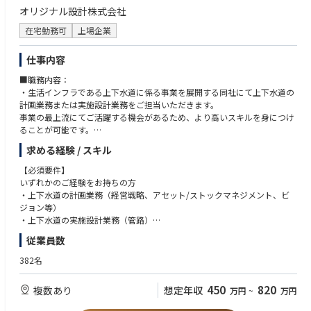
オリジナル設計株式会社
物件の仕入れからバリューアップ、再販までのすべてのフェーズに関わり
ます。
在宅勤務可
上場企業
そのため、不動産に関する幅広い知識が身につきます。
〇物件種別を問わず様々な物件に触れる事ができる。
仕事内容
戸建、土地、区分、収益、非住宅などAlbaLinkが取り扱う物件に制限はご
ざいません。
■職務内容：
〇キャリアアップ機会
・生活インフラである上下水道に係る事業を展開する同社にて上下水道の
事業拡大に伴い、支店展開を進めています。
計画業務または実施設計業務をご担当いただきます。
支店長、ブロック長などマネジメントにチャレンジできる機会も成果次第
事業の最上流にてご活躍する機会があるため、より高いスキルを身につけ
でございます。
ることが可能です。
〇反響営業が基本
・具体的には、経営戦略、アセット/ストックマネジメント、認可設計、
リスティング広告、自社メディア運用に力を入れており、その他TVCM、
求める経験 / スキル
広域化、官民連携、再構築、耐震化等
オフライン広告なども取り組みつつ安定した集客を実現しています。
・入社後はいままでのご経験を鑑みた上で業務をお任せしますので安心し
【必須要件】
そのため、顧客との交渉に割く時間を多く取って頂く事が可能です。
て就業することが可能です。
いずれかのご経験をお持ちの方
とはいえ、これから地域の業者とのコネクションを形成していくことが取
・屋内での勤務が基本ですが、1つの案件につき現場調査や打合せ等が5回
・上下水道の計画業務（経営戦略、アセット/ストックマネジメント、ビ
り扱える件数が増えることが正しく、アウトバウンド営業が利益向上に適
程発生します。（1つの案件は概ね半年～1年弱の期間）
ジョン等）
った戦略として支店が判断すると両軸で運用していくことが増えていきま
・上下水道の実施設計業務（管路）
す。
■働き方：
・上下水道以外の土木設計業務（道路、河川等）
従業員数
同社は業界の中でもトップクラスの働きやすさを誇っています。
【入社後の研修】
平均残業時間は20時間程度、オフィスはwifi環境が整備されたフリーアド
【歓迎条件】
382名
入社後はOJT研修がメインです。
レス、時差出勤制度、ノー残業デー（毎週水曜日）、有給休暇取得奨励日
・技術士（上下水道部門）、ＲＣＣＭ（上水道/下水道）、土木施工管理
まずは先輩や上司の商談に同席し、提案方法や業務の流れを覚えていきま
の設定による連休取得奨励、時間単位有給休暇付与制度、在宅勤務制度な
技士（一級）
しょう。
450
820
複数あり
想定年収
万円
~
万円
ど、生産性を高めながらプライベートも大切にするための環境が整ってお
仕入れからスタートし、徐々に担当領域を広げていただきます。
り、メリハリをつけた働き方が可能です。
約1ヶ月～3ヶ月程度でひとり立ちするイメージです。