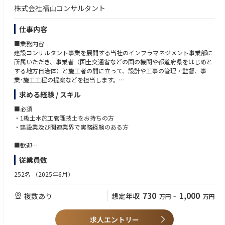
株式会社福山コンサルタント
仕事内容
■業務内容
建設コンサルタント事業を展開する当社のインフラマネジメント事業部に
所属いただき、事業者（国土交通省などの国の機関や都道府県をはじめと
する地方自治体）と施工者の間に立って、設計や工事の管理・監督、事
業･施工工程の提案などを担当します。
求める経験 / スキル
■魅力ポイント
・風通しのよさ…同社は社員ひとりひとりの働き方・ライフワークバラン
■必須
スを重視しています
・1級土木施工管理技士をお持ちの方
・挑戦に対する寛容さ…やりたいことを明確に提示できれば、チャレンジ
・建設業及び関連業界で実務経験のある方
できる社風です
・充実した福利厚生…資格手当、住宅手当等の基本的な福利厚生はもちろ
■歓迎
んのこと、社員持ち株会や企業型確定拠出年金等の社員の資産形成を考慮
・技術士（各建設部門）またはRCCM資格保持者
従業員数
した仕組みも充実しています
・土木設計、建設コンサルタントのご経験をお持ちの方
・ゼネコンでの施工管理経験があり、業務にチャレンジしたい方
252名
（2025年6月）
■同社の特徴
・工学博士、技術士を多数擁し、道路・交通分野の売上高では業界トップ
730
1,000
複数あり
想定年収
万円
~
万円
クラスです
・福岡、北九州、広島、東京、仙台の5箇所に本社・支社を配置していま
す
求人エントリー
・国や地方公共団体、民間を主な顧客として、高速道路・新幹線設計等国