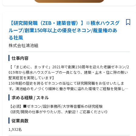
家レベルの大規模プロジェクト対応から、都市計画等地域密着型のきめ細
やかなコンサルティングサービスまで、社会資本の調査、計画、設計、検
査までをワンストップで対応しています。
【研究開発職（ZEB・建築音響）】※積水ハウスグ
ループ/創業150年以上の優良ゼネコン/裁量権のあ
る社風
株式会社鴻池組
仕事内容
【「まじめに、まっすぐ」2021年で創業150周年を迎えた老舗ゼネコン/2
019年から積水ハウスグループの一員となり、建築・土木・住に隙の無い
堅実経営を実現しています】
150年超の歴史を誇るゼネコンの当社にて研究開発職をお任せいたしま
す。鴻池組のモノづくり精神と働き甲斐に溢れた環境でご経験を発揮して
いただきます。
求める経験 / スキル
【業務内容】
■建築環境/ZEB省エネ分野における新規の技術開発および既存技術の評
【必須】■ゼネコン/設計事務所/大学等音響系の研究経験
価、実物件への適用を行っていただきます
《研究/開発の仕事がやりたい方、大歓迎！ご応募ください!》
■設計/設備部門など関係部署と協力し社内外のニーズ調査を行った上で
従業員数
新規の技術開発を実施します
■建築音響分野における研究開発業務としては，建築音響として「遮
1,932名
音」，「騒音・振動」に関する技術開発および既存技術の評価，実物件へ