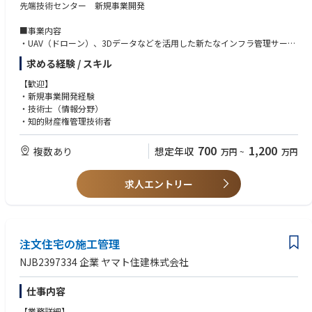
先端技術センター 新規事業開発
■事業内容
・UAV（ドローン）、3Dデータなどを活用した新たなインフラ管理サービ
スを開発
求める経験 / スキル
・点群データを3Dモデル化し鉄筋出来形を計測、また下水道管路調査デー
タからVRを構築して維持管理に活用するなど、不可視部のモデル化と維持
【歓迎】
管理の効率化
・新規事業開発経験
・車載カメラや高密度レーザで取得した点群データから、トンネルの変状
・技術士（情報分野）
を客観的に判定する技術開発
・知的財産権管理技術者
・BIMCIMプロダクト開発
・知的財産の戦略立案
700
1,200
複数あり
想定年収
万円
~
万円
求人エントリー
注文住宅の施工管理
NJB2397334 企業 ヤマト住建株式会社
仕事内容
【業務詳細】