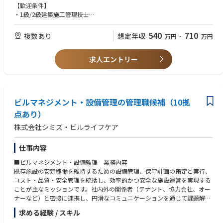
入社後は先輩の同行から始め、建物のメンテナンスに関する基本的な知識
【歓迎条件】
を学んでいただきます。徐々に知識をつけ、一人で対応できるようになる
・1級/2級建築施工管理技士
ことを期待しておりますが、課全体で物件の管理を行っておりますので、
・一級/二級建築士
分からないことがあればメンバーに確認でき、安心して業務が可能です。
【求める人物像】
540
710
複数あり
想定年収
万円
~
万円
社内関係部署、設計事務所、テナント、施工会社など、関係各所様々なや
りとりが発生するため、対人能力、交渉力が重要となります。
【魅力】
求人エントリー
業界最大手の大和ハウスグループにて、商業系デベロッパーとして全国に
商業施設を開発・運営しています。
開発からリーシング、その後の不動産マネジメントも自社で行っていきま
す。不動産開発～管理、売却まで一気通貫で事業展開しています。
ビルマネジメント・設備管理の管理職候補（10拠
大手グループの福利厚生制度も充実しており、残業も20時間/月程度と長
期にわたり安定して就業できる環境です。
点あり）
株式会社シミズ・ビルライフケア
仕事内容
■ビルマネジメント・設備監理 業務内容
既存施設の安定稼働を維持するための設備管理、保守計画の策定と実行、
コスト・品質・安全管理を統括し、効率的かつ安全な施設運営を実現する
ことが主なミッションです。社内外の関係者（テナント、協力会社、オー
ナーなど）と密接に連携し、円滑なコミュニケーションを通じて課題解決
や改善提案を行い、施設価値の最大化に貢献していただきます。
求める経験 / スキル
将来的には、次世代のビルマネジメントを牽引するリーダーとして、チー