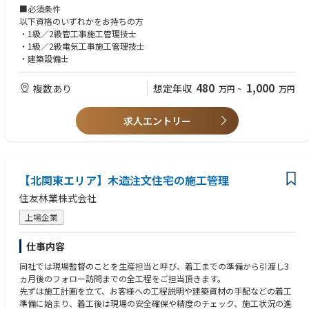
お客様の満足する製品サービスを顧客に確実かつ迅速に提供するため、担
■必須条件
当プロジェクトの空調・換気・給排水衛生・電気・防災といった、設備施
以下資格のいずれかをお持ちの方
工管理を行います。安全・工期・環境・利益管理の達成責任を負い、顧客
・1級／2級管工事施工管理技士
満足を得るための最前線活動を行います。
・1級／2級電気工事施工管理技士
(1)施工計画書の作成
・建築設備士
(2)プロジェクト全体の実施予算書作成、損益・工事資金管理
(3)施工管理(工事進捗・出来形管理、品質管理、工程管理、原価管理、各
480
1,000
複数あり
想定年収
万円
~
万円
工手担当協力会社への発注・管理調整、図面チェック、施工図作成、測
量、各種データ分析他、あらゆる事態に臨機応変に対応する。)
(4)安全衛生、労務管理並びに記録の保管
求人エントリー
【北関東エリア】木造注文住宅の施工管理
住友林業株式会社
上場企業
仕事内容
同社では現場監督のことを生産担当と呼び、着工までの準備から引渡し3
ヵ月後のフォロー訪問までの全工程をご担当頂きます。
先ずは施工計画を立て、お客様への工程説明や建築資材の手配などの着工
準備に始まり、着工後は現場の安全確保や精度のチェック、施工状況の進