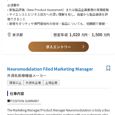
・Maintain knowledge of the Medical Device Fair Trade Code and relevan
双方にとって最適な成果の実現を目指します。
必須要件
t regulations.
• 新製品評価（New Product Assessment）または製品企画業務の実務経験
・Contribute to continuous improvement initiatives within the marketing
・主な役割
• サイエンスとビジネス双方への深い理解を有し、両面から製品価値を評
organization.
遺伝子治療などの新規モダリティを含む、開発初期・後期段階のパイプラ
価できること
・Communicate effectively with internal and external stakeholders.
イン資産、製品ライフサイクルマネジメント案件、およびライセンス機会
• 新規モダリティや専門領域外の技術・製品についても、短期間で情報収
・Travel domestically and internationally as required.
に関する強固な事業性評価を実施する。
集・分析を行い、事業性評価を実施した経験
・Perform other duties as assigned by the FLC Business Lead.
開発、メディカル、コマーシャル、薬価・市場アクセス、薬事、グローバ
• 製品評価のみならず、Clinicalなどの関連部門と連携しながら開発戦略や
1,020
1,500
東京都
想定年収
万円
~
万円
ルチームなどの関連部門と連携し、日本市場に特化した事業戦略・開発戦
価格戦略の策定に関与した経験
■Reporting Structure
略・承認申請戦略を策定する。
・Reports to: FLC Business Lead
資産価値最大化のため、日本法人経営陣およびグローバル関係者に対して
求人エントリー
歓迎要件
・Works closely with: Global Marketing, Sales, cross‑functional teams, Ke
戦略的提言を行う。
• プロジェクトマネジメント経験
y Opinion Leaders, distributors, healthcare professionals
科学的な知見を事業インパクトへと変換しながらプロジェクトチームに影
• Business Developmentまたはライセンシング経験
響を与え、部門横断的な能力向上に貢献する。
• ブランドマーケティングまたは戦略マーケティング経験
■Front Line Care (FLC) Division
• 戦略分析、需要予測、ビジネスケース作成経験
ーKey Product Portfolioー
Neuromodulation Filed Marketing Manager
• 遺伝子治療など先進モダリティに関する経験
Ophthalmology
外資系医療機器メーカー
• Welch Allyn Ophthalmoscope
• Welch Allyn Retinoscope
課長以上
外資系企業
上場企業
• Welch Allyn PanOptic Wide-View Ophthalmoscope
The Front Line Care business supports Baxter’s hospital care portfolio, he
仕事内容
lping healthcare professionals across the continuum of care—from the o
perating room to general wards.
■POSITION SUMMARY
The portfolio includes trusted products such as patient monitoring syste
￣￣￣￣￣￣￣￣￣￣￣
ms, cardiac diagnostic devices, physical examination and diagnostic to
The Marketing Manager/Product Manager Neuromodulation is truly a Bus
ols, and vision screening technologies.
iness Development Partner, expected to partner with our customers who