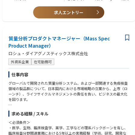
ト、多変量テスト）を展開し、結果を測定してデータに基づいて反復しま
す。仮説、タグ付け、品質保証から結果分析まで、実験のライフサイクル
を管理します。
求人エントリー
・トラッキングの実装と管理：UTM戦略、分析タグ、データレイヤー/イベ
ント分類、GTM（または同等の）の構成、タグテストを実施し、正確な測
定とアトリビューションを保証します。
・ウェブから店舗への連携を推進：ウェブサイト訪問者をオフライン／オ
質量分析プロダクトマネージャー（Mass Spec
ンラインの店舗訪問につなげる機能やキャンペーン（店舗検索のUX、予約
／アポイントメントの流れ、クリックトゥコール、固有のキャンペーンコ
Product Manager）
ード、QRコードを活用した体験など）を設計・実行し、可能な場合はオ
ロシュ・ダイアグノスティックス株式会社
フラインでの貢献度を測定します。
・ウェブサイトとCRM/マーケティングオートメーション間の統合を管理
外資系企業
在宅勤務可
します。データフロー（登録、イベント、同意）が正しく実装されている
ことを確認し、ライフサイクルマーケティングのためのファーストパーテ
仕事内容
ィデータ収集をサポートします。
・グローバルなデジタルソリューションの現地実装者として、グローバル
グローバルで開発された質量分析システム、および一部関連する免疫検査
なコンポーネントを現地のUX/技術的な制約に合わせて翻訳し、現地での
領域の製品群について、日本国内における市場戦略の立案から、上市（ロ
実装を行い、ベンダーの成果物を検証し、グローバルチームにフィードバ
ーンチ）、ライフサイクルマネジメントの責任を負い、ビジネスの最大化
ックを提供します。
を図ります。
・すべての実装が適用されるプライバシーおよび規制要件に準拠している
ことを確認し、法務、BIチームと協力してオプトインフローと同意管理を
・製品戦略の立案と実行（Go-To-Market戦略）
求める経験 / スキル
サポートします。
・日本市場における質量分析装置および関連する免疫ソリューションの導
・明確な運用ドキュメント（リリースノート、運用手順書、タグ付けマッ
入・発売戦略、ターゲットセグメンテーション、価格戦略の策定
＜必須条件＞
プなど）を作成し、ウェブサイトの改善に関する優先順位付けされたバッ
・製品ライフサイクル（導入から安定稼働、生産終了・終売まで）を通じ
・医学、生物、臨床検査学、薬学、工学などの理系バックボーンを有し、
クログを維持します。
たプロダクトケアと収益性の最適化
臨床検査分野関連業務における5年以上の実務経験（学術、研究、開発な