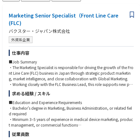
Marketing Senior Specialist（Front Line Care
(FLC)
バクスター・ジャパン株式会社
外資系企業
仕事内容
■Job Summary
・The Marketing Specialist is responsible for driving the growth of the Fro
nt Line Care (FLC) business in Japan through strategic product marketin
g, market intelligence, and close collaboration with Global Marketing.
・Working closely with the FLC Business Lead, this role supports new pro
duct introductions, product lifecycle management, and commercializati
求める経験 / スキル
on activities. By providing customer insights, competitive intelligence, an
d market analysis, the Marketing Specialist ensures that business decision
■Education and Experience Requirements
s are data‑driven and aligned with market needs.
・Bachelor’s degree in Marketing, Business Administration, or related fiel
・This position acts as the voice of the Japanese market within Global M
d required
arketing, shaping portfolio development and ensuring strategies resonat
・Minimum 3–5 years of experience in medical device marketing, produc
e locally. The role also includes Key Opinion Leader (KOL) engagement, c
t management, or commercial functions
ongress planning, scientific marketing, communications, and sales enabl
・Experience supporting new product launches or commercialization ac
従業員数
ement through training and marketing tools.
tivities preferred