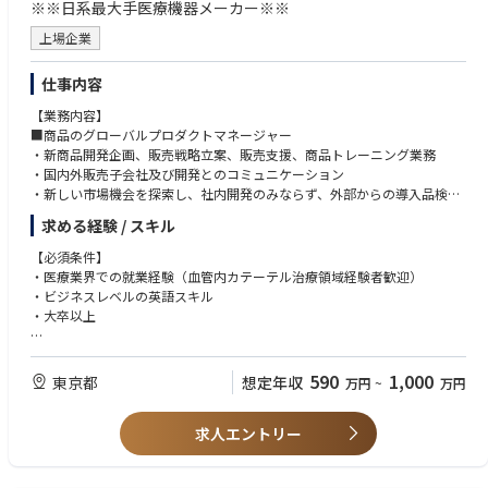
※※日系最大手医療機器メーカー※※
上場企業
仕事内容
【業務内容】
■商品のグローバルプロダクトマネージャー
・新商品開発企画、販売戦略立案、販売支援、商品トレーニング業務
・国内外販売子会社及び開発とのコミュニケーション
・新しい市場機会を探索し、社内開発のみならず、外部からの導入品検討
求める経験 / スキル
【仕事の魅力】
世界中の患者さんのQOL向上に貢献できる仕事です。
【必須条件】
日欧米を始めとする世界各国の事業責任をグローバルHQとして担うこと
・医療業界での就業経験（血管内カテーテル治療領域経験者歓迎）
で、グローバルを一つに纏め上げるグローバルリーダーシップを養うこと
・ビジネスレベルの英語スキル
が出来ます。
・大卒以上
マーケティングスキルはもちろん、マルチカルチャー環境でのコミュニケ
ーション能力・折衝能力も高めることができます。
【希望条件】
・マーケティング業務経験
590
1,000
東京都
想定年収
万円
~
万円
【性格面】
求人エントリー
・ チームワークを重視し、他者を尊重できる人物。また業務に懸命に取組
み、成長意欲が高い人物