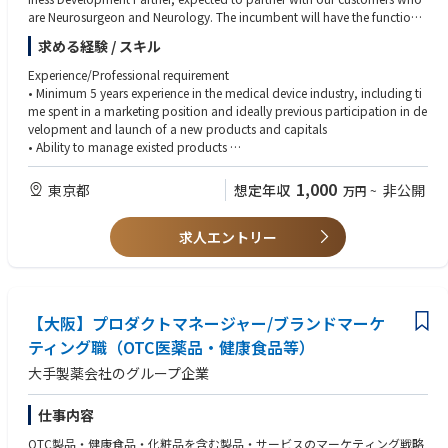
These solutions enable healthcare professionals to deliver safe and efficie
are Neurosurgeon and Neurology. The incumbent will have the functional
nt patient care at the bedside.
responsibility of implementing the vision, business and marketing strateg
求める経験 / スキル
y through:
ー具体的な取扱い製品ー
Experience/Professional requirement
・ 眼科（Ophthalmology）SVS（Spot Vision Screener)（携帯型の自動視
■ESSENTIAL JOB FUNCTIONS
• Minimum 5 years experience in the medical device industry, including ti
力スクリーニング機器 ）
￣￣￣￣￣￣￣￣￣￣￣￣￣￣
me spent in a marketing position and ideally previous participation in de
Welch Allyn Ophthalmoscope（検眼鏡）
• Assist Marketing Director to define vision for the franchise's portfolio an
velopment and launch of a new products and capitals
Welch Allyn Retinoscope（レチノスコープ）
d building the associated 5 years strategy;
• Ability to manage existed products
Welch Allyn PanOptic（広角検眼鏡）
• Supervise future product launches so as to maximize return on investm
• Having the knowledge of Neuromodulation preferable
・その他、患者モニタリングシステム、心臓診断機器、身体診察・診断ツ
ent;
• Marketing technical expertise (product development, product launch, K
1,000
ール、視覚スクリーニング技術など、信頼性の高い製品群を展開していま
東京都
想定年収
非公開
万円
~
• Deliver cross-functional communication to leverage internal resources t
OL management, etc.);
す。
o achieve unit and revenue growth targets, as well as start-ups, integratin
• Ability to understand, analyze and assess technical, clinical and scientifi
- 医療従事者が患者のベッドサイドで、安全かつ効率的なケアを提供でき
g various activities from R&D, health economics/reimbursement, Regulat
求人エントリー
c results;
るよう支援します。
ory, clinical, operations, sales & marketing to ensure industrial and com
• Ability to work with multi-functional players (RA, Clinical, etc.);
mercial launch.
• Ability to use financial data;
※バスクタージャパン㈱で採用後、グループ企業(子会社)である「Welch A
Major Accountabilities:
• Ability of strategic thinking and development of marketing strategies;
llyn 社」へ出向となります。
• Define strategy and vision including Business strategy, Marketing strateg
• Ability of excellent communication / interpersonal skills;
【大阪】プロダクトマネージャー/ブランドマーケ
y, Clinical & Reimbursement strategy, Industrial strategy, etc.;
• Self-motivation, problem solving attitude, quick in action, good team l
• Encourage participation to scientific congresses, market/business intelli
ティング職（OTC医薬品・健康食品等）
eader.
gence, networking in the field, in particular building a network with Perfu
大手製薬会社のグループ企業
sionists community and Key Opinion Leader (KOL);
• Define the associated strategy / road maps / plans for the various prod
uct lines;
仕事内容
• Manage our investments: monitor and ensure execution , apply approp
OTC製品・健康食品・化粧品を含む製品・サービスのマーケティング戦略