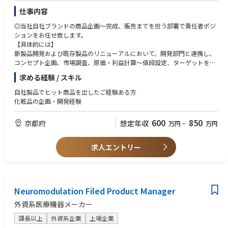
仕事内容
◎当社自社ブランドの商品企画～完成、販売までを担う部署で責任者ポジ
ションをお任せ致します。
【具体的には】
新製品開発および既存製品のリニューアルにおいて、開発部門と連携し、
コンセプト企画、市場調査、原価・利益計算～値段設定、ターゲットを選
定したブランド戦略、販売計画、計画実施まで一気通貫でご担当いただく
求める経験 / スキル
イメージです。
自社製品でヒット商品を出したご経験ある方
化粧品の企画・開発経験
600
850
京都府
想定年収
万円
~
万円
求人エントリー
Neuromodulation Filed Product Manager
外資系医療機器メーカー
課長以上
外資系企業
上場企業