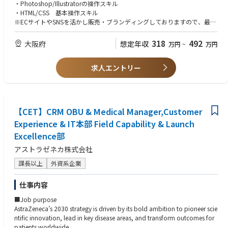
＜Web関連＞
＜既存製品の管理＞
・Photoshop/Illustratorの操作スキル
・ページデザイン
・SCMと連携した各製品の需要予測作成
・HTML/CSS 基本操作スキル
・バナーデザイン
・QA、安全、RAと協力し市場からの製品関連クレーム対応
※ECサイトやSNSを活かし販売・ブランディングしておりますので、最低
・ランディングページ作成
・必要に応じて現場に出向き顧客対応
限のWebコンテンツ理解が必要になります。
・Web広告全般のデザイン
※コーディングの知識がある方歓迎ですが、必須ではござません
318
492
大阪府
想定年収
万円
~
万円
簡単なリサイズやラフによってデザインを組んでいただくことがありま
＜ドキュメント管理＞
す。
・IFU翻訳の開始、マーケティング資料の作成
・美容、コスメ関連業界でのデザイナー経験のある方
・製品変更に応じた顧客コミュニケーション計画の決定
求人エントリー
・クリエイティブ業界（制作会社、PR会社など）での実務経験
＜紙媒体＞
・HCPや第三者ベンダーとの契約書管理
・情報誌やポスター等の制作だけではなく、商品パッケージや販促物など
・ロゴ
のデザイン経験のある方
・商品パッケージやラベルのデザイン
＜製品ライフサイクル管理＞
・Web業界での経験(知識)がある方
・商品カタログやポスター、フライヤー、看板、など
・社内外パートナーと連携した日本市場向け製品ミックス戦略の策定・実
★求める人物像★
【CET】CRM OBU & Medical Manager,Customer
・販促ツールのデザイン
施
・トレンドや最新技術に敏感で、積極的に技術習得しようとする方
・店舗什器のデザイン
・ローンチ後の販売動向のモニタリングと必要に応じた是正措置の主導
Experience & IT本部 Field Capability & Launch
・自分の手がけたデザインの意図を論理的に説明できる方
・VOC（顧客の声）の収集と社内外関係者への報告・提案
・他部署とのやり取りが苦にならない方、チームで協力してより良いもの
Excellence部
どうすればターゲットの目を引き、CVへ促す事ができるかを、情報設計・
・定量・定性的観点から製品ラインのパフォーマンス分析、販売終了計画
を作りたい方
デザインの視点からプロジェクトメンバーと一緒に構築します。
や既存製品の販売強化策の立案
アストラゼネカ株式会社
・女性をメインターゲットとした商材ですので、美容やおしゃれへの感度
言われたものをつくるのではなく、プロジェクトチーム全体で企画から参
の高い方
課長以上
外資系企業
加し制作することで、よりこだわりや想いが詰まった制作物を提供するこ
＜営業組織への支援＞
（コンタクトレンズの知識等は入社後に学んで頂ければ問題ございませ
とが可能です。
・日常的なコミュニケーションを通じた営業部隊の製品知識のアップデー
ん。)
仕事内容
ト
・担当製品ラインの効果的な販売支援資料の作成
■Job purpose
・製品説明やデモ、現場同行による営業支援の実施
AstraZeneca’s 2030 strategy is driven by its bold ambition to pioneer scie
ntific innovation, lead in key disease areas, and transform outcomes for
【Primary Function of Position】
patients worldwide.