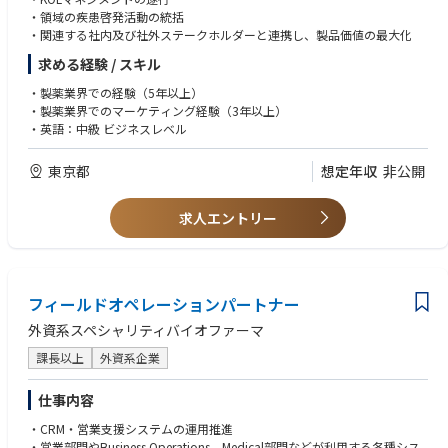
・領域の疾患啓発活動の統括
・関連する社内及び社外ステークホルダーと連携し、製品価値の最大化
求める経験 / スキル
・製薬業界での経験（5年以上）
・製薬業界でのマーケティング経験（3年以上）
・英語：中級 ビジネスレベル
東京都
想定年収
非公開
求人エントリー
フィールドオペレーションパートナー
外資系スペシャリティバイオファーマ
課長以上
外資系企業
仕事内容
・CRM・営業支援システムの運用推進
・営業部門やBusiness Operations、Medical部門などが利用する各種シス