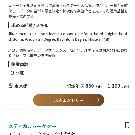
コマーシャル活動を通じて蓄積されるデータの品質、整合性、一貫性を確
保し、データに基づく意思決定と継続的な業務改善を支える利活用基盤を
整備・推進する。
多様なチャネルを通じて提供されるデータ資産について、データ品質要
求める経験 / スキル
件、業務ルール、利活用要件を整理し、グローバル標準との整合を図りな
がら、新規プラットフォームの検討・導入やITとの協業を通じてシステム
■Minimum educational level necessary to perform the job (High School
設計・運用設計への反映と運用定着を推進する。
diploma, Associate’s Degree, Bachelor’s Degree, Masters, PhD)
【担当疾患領域】全て
経済、情報技術、データサイエンス、統計学、経営学又は関連分野におけ
■Job Duties:
る学位、又は同等の実務経験
従業員数
営業活動に関連するデータ（CRM、売上、HCP情報など）の品質・整合
■Minimum experience requirements necessary to perform the job
性・可用性の確保と高度化
（非公開）
データ品質に関するKPIの設計、監視、改善施策の推進
・製薬業界又はヘルスケア領域におけるデータガバナンス、マスターデー
データ取り込みエラーや品質課題発生時の原因分析、復旧対応、関係者調
タ管理、又はデータ品質管理の実務経験（目安5年以上）
850
1,100
東京都
想定年収
万円
~
万円
整の推進
・CRM（Salesforce、Veeva等）や営業・顧客関連データの運用、標準
データ活用を支える業務プロセス・プラットフォームの標準化、改善、導
化、アクセス管理に関する経験
入推進
・データ品質ルール、業務ルール、メタデータ、データ辞書の整備と継続
求人エントリー
改善を推進した経験
データ入力・更新プロセスの標準化、要件整理、仕組み上の改善提案と実
・データ可視化・分析ツール（Power BI、Tableau等）を用いたモニタリ
行
ング、レポーティング、課題可視化の経験
データを活用するための新規プラットフォームの検討、導入、運用定着の
・ビジネス部門、IT、グローバルチーム、外部ベンダーと連携し、要件整
推進
メディカルマーケター
理から運用定着までを推進した経験
ビジネス要件を整理し、ITと協業しながらシステム設計・運用設計へ反映
・日本語・英語の双方で、専門領域に関する説明、調整、交渉ができるコ
エムスリーマーケティング株式会社