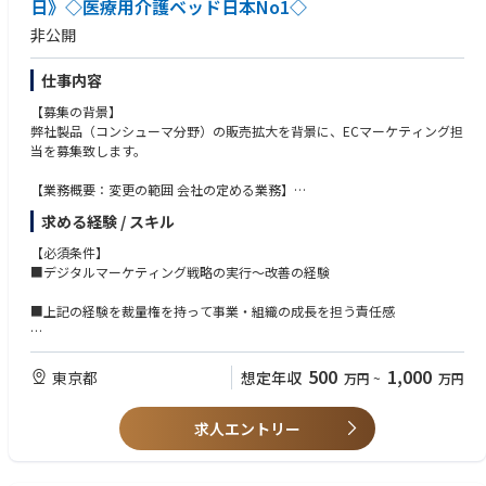
日》◇医療用介護ベッド日本No1◇
fic
n.
results;
非公開
Individuals in this role interpret and enforce company policy, procedure
・ Ability to work with multi-functional players (RA, Clinical, etc.);
s, and
・ Ability to use financial data;
business practices;
仕事内容
・ Ability of strategic thinking and development of marketing strategies;
・ Create strategy and vision including Business plan, Marketing strategy
・ Ability of excellent communication / interpersonal skills;
【募集の背景】
・ Encourage participation to scientific congresses, market/business intel
・ Self-motivation, problem solving attitude, quick in action, good team
弊社製品（コンシューマ分野）の販売拡大を背景に、ECマーケティング担
ligence,
leader.
当を募集致します。
networking in the field, in particular building a network with Perfusionist
s
【業務概要：変更の範囲 会社の定める業務】
community and Key Opinion Leader (KOL);
ベッド・マットレス・枕等製品といったコンシューマー向け製品の担当と
・ Define the associated strategy / road maps / plans for the various pro
求める経験 / スキル
して、ECサイトのマーケティング担当をいただきます。
duct
【必須条件】
lines;
【製品について】
■デジタルマーケティング戦略の実行～改善の経験
・ Deliver intensive cross-functional collaboration in order to align the di
スマートフォンとの連携機能を搭載した在宅介護向けの主力ベッドの新製
fferent
品や、スムーズにな眠りに導く電動リクライニング式ベッドなど、生活様
■上記の経験を裁量権を持って事業・組織の成長を担う責任感
players internal or external
式の変化によってストレスを感じ睡眠の質が低下している人が多くなって
・ Coordinate and facilitate the multi-functional activities around the tec
いる今の市場動向やITに対応した商品の開発・販売に力を入れておりま
【歓迎】
hnology
す。それに加えて、快適な睡眠環境の提案をコンシューマー向け消費財の
■広告・LP・施策の改善PDCAが回せる
development from Quality, Regulatory, Clinical, Operations, etc. to ensur
500
1,000
東京都
想定年収
万円
~
万円
拡販にも力を入れていきたいと考えております。
■予算管理・KPI管理ができる
e a
successful execution of the project;
【ワークライフバランスについて】
求人エントリー
・ Analyze and develop business cases in collaboration with Finance to
（1）残業時間は基本的に短く、会社として20:00までの退社としておりま
assess
す。（2）所定労働時間7時間20分・年間休日129日です。短い時間で生産
return on investment;
性を発揮することに重きを置いております。