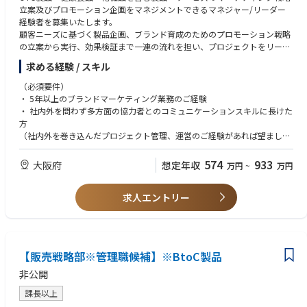
riate processes, like regular Program reviews, relationship with start-ups,
立案及びプロモーション企画をマネジメントできるマネジャー/リーダー
definition and follow-up of appropriate dashboards/metrics, proper col
経験者を募集いたします。
laboration with internal resources;
顧客ニーズに基づく製品企画、ブランド育成のためのプロモーション戦略
• Coordinate and facilitate the multi-functional activities around the tech
の立案から実行、効果検証まで一連の流れを担い、プロジェクトをリード
nology development from Quality, Regulatory, Clinical, Operations, etc.
いただきます。お任せする製品領域は経験に応じて検討いたします。
to ensure a successful execution of the project;
求める経験 / スキル
• Analyze and develop business cases in collaboration with Finance to as
（必須要件）
sess return on investment;
・ 5年以上のブランドマーケティング業務のご経験
• Turn investments into Growth: define and ensure execution of the marke
・ 社内外を問わず多方面の協力者とのコミュニケーションスキルに長けた
ting plan and all required marketing activities with appropriate planning,
方
drive, and excellence in execution. These marketing duties including Voic
（社内外を巻き込んだプロジェクト管理、運営のご経験があれば望まし
e-of-Customer, product definitions when required, definition and executi
い）
on of launch plans, communication plans & materials, educational and
・ビジネス分析・販売計画，損益計画の立案ができる方
scientific events, etc.;
574
933
大阪府
想定年収
万円
~
万円
・OTC医薬品、コンシューマー・ヘルスケア商品等のブランド育成や販売
• Participate in the Medical Advisory Boards to gather proper customer in
に従事したご経験
puts and voice-of-customer during product/technology/clinical/marketi
求人エントリー
・担当製品のマス広告を含むプロモーションのご経験
ng development;
• Work with the key multi-functional experts to define critical go-to-mark
（歓迎要件）
et parameters, including reimbursement, pricing, segmentation, target p
・マーケティング業務に関するマネジメントのご経験
opulation, market positioning, etc. in order to maximize the growth opp
・製品の企画・開発から発売までの一連の業務を理解
ortunity generated by the new product launch.
【販売戦略部※管理職候補】※BtoC製品
・新規ブランド・サービス立ち上げのご経験
• Be Partner with sales & marketing teams around the world to define an
d ensure excellent execution of new product launch plans according to
非公開
marketing excellence standards.
課長以上