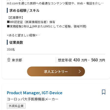
視点を持って製品をマネジメントする。（質量分析だけでなく、免疫をは
m3.comを通じた医師への最適なコンテンツ配信や、Web・電話を介した
ーション、そして海外グローバルチームと円滑な関係を築き、巻き込める
じめとした他領域とのシナジーを見据えた戦略的アプローチを含む）
情報提供（リモートディテーリング）の実行を担うポジションです。
高いコミュニケーション能力
求める経験 / スキル
・医療貢献へのマインドセット：自身の扱う質量分析テクノロジーを通じ
【具体的な仕事内容】
て、日本の医療および臨床検査全体の発展に貢献したいという強い熱意
【応募要件】
担当するプロジェクトの戦略に沿って、医師の行動変容を促すためのコミ
・論理的思考力と交渉力：複雑な技術的・ビジネス的課題を論理的に整理
■MR認定証（医薬情報担当者）保有
ュニケーション施策の実行全般を担当していただきます。
し、グローバルや顧客に対して明確に説明・交渉できる能力
■実務経験2年以上(MRまたはMSとしてのご経験、領域不問)
◆Web／電話面談（オンラインでの情報提供）
■知識
<あると望ましい経験>
医師に対して、画面越しや電話を通じて、効果的かつ質の高い情報提供
・検体検査および臨床検査室の運用に関する基礎知識
■リモートディテーリングの経験
従業員数
（ディテーリング）を行います。対面とは異なる環境だからこそ、丁寧な
・免疫検査に関する学術的知識
■社内プロジェクトやチーム活動で役割を果たした経験
ヒアリングや資料の工夫を通じて、医師の深い信頼を獲得していくやりが
・医療機器規制（MD/IVD）に関する基礎的な理解（あれば尚可）
■メール/チャット等を用いた医師への文章作成経験
350名
いがあります。
■KOL（キーオピニオンリーダー）へのアプローチ・関係構築経験
◆メッセージ／アンケート作成
■ITツールの実務利用経験
430
560
東京都
想定年収
万円
~
万円
「m3.com」を介して医師に届けるメールや、処方意向・ボトルネック
を特定するためのアンケート文面を考案します。
「どうすれば多忙な先生に読んでもらえるか」「どんな設問なら本音が
求人エントリー
引き出せるか」などを、医師の心理に寄り添ってライティングします。
◆クオリティチェック（品質・ルールの確認）
医師へ配信するコンテンツやメッセージが、医療業界の各種ルール（GV
Pやプロモーションコード等）や社内規定にしっかりと則っているか、配
信前に確認・精査を行います。
Product Manager, IGT-Device
◆顧客（医師）対応（医師コミュニケーション/コンテンツ関連の窓口業
ヨーロッパ大手医療機器メーカー
務）
プロジェクトにおける「医師コミュニケーション」の専任窓口として、
外資系企業
医師からの個別の質問や問い合わせに対応します。