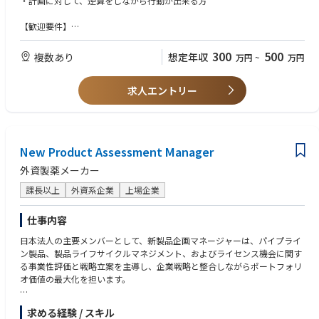
・計画に対して、逆算をしながら行動が出来る方
・Analyze sales and market data to support strategic decisions.
パートナーでプロジェクトチームを組み、ディレクション業務を行いま
・Deliver regular market reports and presentations.
す。
【歓迎要件】
・その他、ビジネス伸長を目的とした新規施策／事業の立案
・医療・製薬業界での経験がある方
■KOL and Marketing Activities
・マーケティング・リサーチの経験がある方、多変量解析・統計解析の経
・Build and maintain strong relationships with Key Opinion Leaders.
300
500
複数あり
想定年収
万円
~
万円
【具体的なイメージ】
験がある方
・Support congresses, exhibitions, educational events, and marketing pr
「現在臨床試験をしている製品Xにおける医師の受容性を確認したい」
・ビジネスで英語を使われていた方
ograms.
「特定の疾患を啓発するサイトや広告について、効果測定をしたい」
求人エントリー
・医師や患者を対象とした定量調査、定性調査に基づく、製薬企業の臨床
・Develop marketing materials and sales tools.
「すでに売られている一般用かぜ薬の消費者ターゲットプロフィールを知
研究・論文化の業務に知見や経験のある方
・Contribute to clinical and scientific marketing initiatives.
りたい」
（HEOR：Health Economic and Outcomes Research、PRO:Patient Repo
など、クライアントのマーケティング上の課題を把握し、課題解決に繋が
rted Outcome等）
■Sales Support
るような適切なマーケティングリサーチ手法で調査の全体像を企画しま
・Provide product training and marketing support for sales teams and d
New Product Assessment Manager
す。
【求める人物像】
istributors.
・知的好奇心が旺盛な方
・Develop sales tools and customer presentation materials.
外資製薬メーカー
・絶えず革新／改善を提案しながら、高い目標に向かってビジネスを推進
・Support promotional campaigns and product launches.
課長以上
外資系企業
上場企業
していくことができる方
・自分がしたいこと、あるいはするべきだと思ったことを他の人を巻き込
■Business Support
んで実現に導くことができる方
仕事内容
・Prepare monthly marketing reports and updates.
・ビジネスを成功へと導くことへの強い情熱と不屈の精神力を持ち、逆境
・Support forecasting, pricing analysis, and marketing projects.
日本法人の主要メンバーとして、新製品企画マネージャーは、パイプライ
の中でも諦めず、より難しい課題に取り組み解決へと導くことができる方
・Collaborate with Sales, Operations, Regulatory, Quality, and other int
ン製品、製品ライフサイクルマネジメント、およびライセンス機会に関す
ernal teams to achieve business objectives.
る事業性評価と戦略立案を主導し、企業戦略と整合しながらポートフォリ
オ価値の最大化を担います。
■Other Responsibilities
・Ensure compliance with company policies, industry regulations, and h
本ポジションは、サイエンスとビジネスを結びつける役割を果たし、開
ealthcare requirements.
求める経験 / スキル
発・薬事・商業面での検討事項を統合することで、日本の患者さんと企業