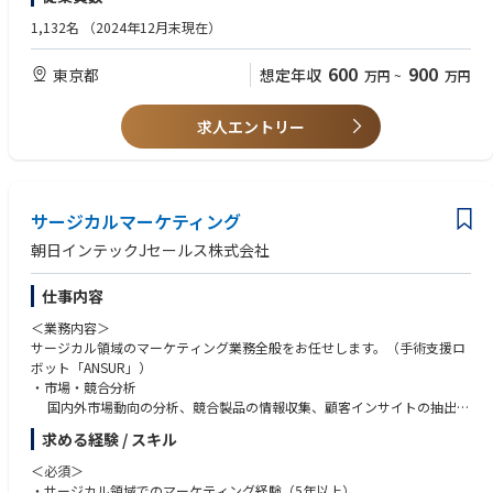
・柔軟にかつ忍耐強く物事に取り組める方
・Conduit to regional marketers
・向上心があり、知識習得に意欲的な方
1,132名
（2024年12月末現在）
【Department specific/Non-essential functions】
・地道な作業も厭わない方
・Other duties as assigned with or without accommodation.
600
900
東京都
想定年収
万円
~
万円
求人エントリー
サージカルマーケティング
朝日インテックJセールス株式会社
仕事内容
＜業務内容＞
サージカル領域のマーケティング業務全般をお任せします。（手術支援ロ
ボット「ANSUR」）
・市場・競合分析
国内外市場動向の分析、競合製品の情報収集、顧客インサイトの抽出
・製品戦略立案
求める経験 / スキル
製品ライフサイクル管理、価格戦略立案、販売予測策定
・プロモーション企画
＜必須＞
学会・セミナー企画、営業支援ツール（販促資料・動画等）の企画制
・サージカル領域でのマーケティング経験（5年以上）