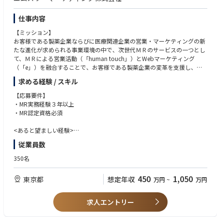
外部データ・関連システムとの連携設計および統合推進
ミュニケーション能力
仕事内容
データ定義、メタデータ管理、データ辞書の整備と高度化
外部データ、ベンダー提供データ、グローバルデータとの連携要件整理と
【ミッション】
統合推進
お客様である製薬企業ならびに医療関連企業の営業・マーケティングの新
ベンダーおよびグローバル関係者と連携し、互換性・整合性・運用性を踏
たな進化が求められる事業環境の中で、次世代ＭＲのサービスの一つとし
まえた実装を推進
て、ＭＲによる営業活動（「human touch」）とWebマーケティング
データ資産の活用促進と利活用基盤の整備
（「e」）を融合することで、お客様である製薬企業の変革を支援し、営
業活動の生産性を１０倍にした上でROIの向上、売上アップを実現しま
データユーザーが活用可能な状態でデータを提供し、意思決定に資する活
求める経験 / スキル
す。
用環境を整備
【応募要件】
(データフローへの取り込み、アウトプットの仕組み構築、利用要件に応じ
【具体的な仕事内容】
・MR実務経験３年以上
た提供方法の最適化等)
◆市場分析し最適な計画を立てる
・MR認定資格必須
分析・可視化・運用を見据え、プラットフォームおよび関連システムにお
◆医師のネット活動・嗜好性などを把握し、プロファイリングをする
けるデータ活用要件の具体化を推進
◆自らリアルとeの使い分けの特性を良く理解し、個別の医師ごとに最適
<あると望ましい経験>
データガバナンスポリシーの順守と運用管理体制の維持・高度化
な訪問・コンタクト計画を立案・実施する
・新薬採用、AOL/KOL対策、講演会・勉強会、地域連携等の企画運営の経
従業員数
◆地域医療連携をe上でプロデュースする（コミュニティ）を作る
験
運用・管理プロシジャの維持、見直し、監査対応を通じて、継続的に統制
◆eを取り入れたMR業務を遂行し目標を達成する
・基幹病院、大学病院の担当経験
水準を向上させる
350名
◆医師に伝えたい内容に合わせてコミュニケーションチャネルを使い分け
※その他、ビジネスニーズに応じて随時割り当てられる業務有
リレーションを図る
450
1,050
東京都
想定年収
万円
~
万円
◆eを使って業務の効率化を図る
◆eのコンテンツと連携したディテーリング（Web・対面）を実施する
求人エントリー
【この求人の魅力】
MR経験をベースに、デジタルマーケティングの素養を身につけられます。