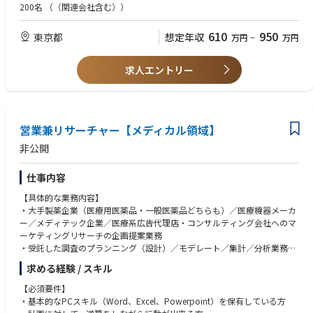
・Experience conducting market research and competitive analysis
200名
（（関連会社含む））
ーEssential Duties and Responsibilitiesー
・Experience working with healthcare professionals, distributors, or deal
■Product Marketing
er networks
610
950
東京都
想定年収
万円
~
万円
・Develop and execute marketing plans aligned with the FLC business str
・Experience supporting congresses, KOL engagement, or scientific mark
ategy.
eting activities preferred
・Support product lifecycle management and new product launches in c
・Intermediate English proficiency preferred; business‑level proficiency is
求人エントリー
ollaboration with Global Marketing and cross‑functional teams.
a plus
・Prepare launch materials, campaigns, and portfolio development pla
・Willingness to travel domestically and internationally
ns.
・Identify new business opportunities and contribute to portfolio expan
■Qualifications and Skills
sion.
営業兼リサーチャー【メディカル領域】
・Strong background in product marketing, market research, or related
commercial functions
非公開
■Global Marketing Collaboration
・Analytical mindset with strong project management skills
・Serve as the primary liaison with Global Marketing for product activitie
・Excellent communication, presentation, and interpersonal skills
仕事内容
s.
・Ability to collaborate effectively with Global Marketing and cross‑functi
・Provide customer feedback and market insights from Japan.
onal teams
【具体的な業務内容】
・Adapt global strategies and promotional materials for the Japanese m
・Business‑level English communication skills
・大手製薬企業（医療用医薬品・一般医薬品どちらも）／医療機器メーカ
arket.
・Proficiency in Microsoft Office (Excel, PowerPoint, Word)
ー／メディテック企業／医療系広告代理店・コンサルティング会社へのマ
・Participate in product launch planning and global marketing meeting
・Self‑motivated, customer‑focused, and results‑oriented
ーケティングリサーチの企画提案業務
s.
・Strong organizational skills with the ability to manage multiple prioriti
・受託した調査のプランニング（設計）／モデレート／集計／分析業務／
es
報告・プレゼンテーション
■Market Research
求める経験 / スキル
・Team player with a proactive attitude and high level of integrity
・各自のポジションに対応した、自身の営業戦略の立案
・Conduct market research to capture customer needs, market trends, a
･プロジェクトマネジメント（受託したプロジェクトの見積りやスケジュ
【必須要件】
nd competitor activities.
ール管理 等）
・基本的なPCスキル（Word、Excel、Powerpoint）を保有している方
・Gather insights through customer visits and field activities.
※案件受注後は、社内関係部署の運用スタッフ、システムスタッフ、外部