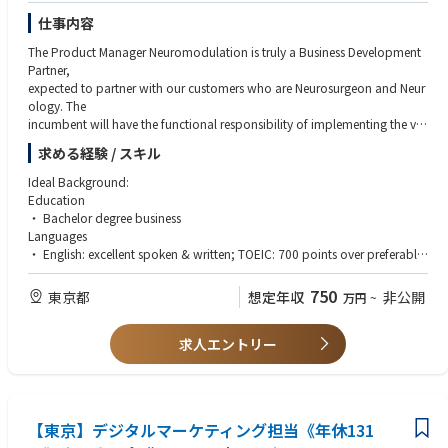
仕事内容
The Product Manager Neuromodulation is truly a Business Development
Partner,
expected to partner with our customers who are Neurosurgeon and Neur
ology. The
incumbent will have the functional responsibility of implementing the visi
on, business
求める経験 / スキル
and marketing strategy through:
・ Define vision for the franchise's portfolio and building the associated
Ideal Background:
5 years
Education
strategy;
・ Bachelor degree business
・ Work with marketing director to execute the plan
Languages
・ Deliver cross-functional communication to leverage internal
・ English: excellent spoken & written; TOEIC: 700 points over preferable
resources to achieve unit and revenue growth targets, as well as start-up
Experience/Professional requirement
s,
・ Minimum 5 years experience in the medical device industry, including t
750
東京都
想定年収
非公開
万円
~
integrating various activities from R&D, health economics/reimbursemen
ime
t,
spent in a marketing position
Regulatory, clinical, operations, sales & marketing to ensure industrial an
求人エントリー
・ Ability to manage existed products
d
・ Having the knowledge of Neuromodulation preferable
commercial launch.
・ Marketing technical expertise (product development, product launch,
・
KOL
Major Accountabilities:
management, etc.);
【東京】デジタルマーケティング担当《年休131
・ Comply with the compliance/ethic/code of conducts requirements
・ Ability to understand, analyze and assess technical, clinical and scienti
Group; ensure people are conducting business in a fair and ethical fashio