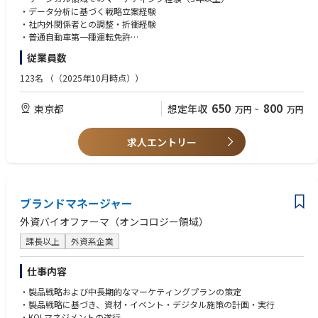
作、KOLマネジメント
・データ分析に基づく戦略立案経験
・社内連携
・社内外関係者との調整・折衝経験
営業部門、開発部門、薬事・品質部門との連携
・普通自動車第一種運転免許
従業員数
＜取り扱い領域＞
＜歓迎＞
・手術支援ロボット「ANSUR」
・英語力（海外論文・学会情報の読解、ビジネスメールが可能なレベル）
123名
（（2025年10月時点））
市場や顧客の声をもとに自ら課題を見出し、主体的に行動できる方。
650
800
東京都
想定年収
万円
~
万円
営業・開発・関連部門と円滑に連携しながら周囲を巻き込み、事業を前に
進められる高いコミュニケーション力をお持ちの方を求めています。
求人エントリー
ブランドマネージャー
外資バイオファーマ（オンコロジー領域）
課長以上
外資系企業
仕事内容
・製品戦略および中長期的なマーケティングプランの策定
・製品戦略に基づき、資材・イベント・デジタル施策の計画・実行
・KOLマネジメントの遂行