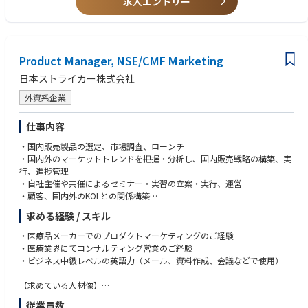
求人エントリー
Competency
・ Complain handle with QA
ong marketing, healthcare, & managerial experiences with notable strate
・Executing in the Matrix, Strategic Agility, Managing Vision & Purpose, D
・ Inventory control with operation team
gic thinking skills. Knowledge of the hospital/surgical space is required.
ecision Quality, Business Acumen and Innovation Management
Education
Your responsibilities include the following:
・University degree or its equivalent, MBA a plus
Product Manager, NSE/CMF Marketing
【Upstream Marketing】
・Engineering degree is a plus
・Identification of upstream opportunities for market including organic
日本ストライカー株式会社
and inorganic opportunity assessment
＜Nice to Haves＞
【Downstream Marketing】
外資系企業
Job Experience
・Identify and support market development initiatives
・Certification in sterile processing (e.g., CBSPD, CHL (HSPA)) is a plus as
・Develop strategies and execute marketing plans and programs, both s
higher than 2nd level/class which is recognized by Japanese society.
仕事内容
hort-and long-term, to ensure the profitable growth and market share of
・Medical cloud service consultation is a plus
・国内販売製品の選定、市場調査、ローンチ
the assigned portfolio.
＜Working Style＞
・国内外のマーケットトレンドを把握・分析し、国内販売戦略の構築、実
【Information Technology Service and Data Solution Marketing】
Key element is flexibility and ability to work independently. Ability to trav
行、進捗管理
・Build strategies and execute data management business including AI te
el as much as necessary for position (up to 60% travel)
・自社主催や共催によるセミナー・実習の立案・実行、運営
chnologies
・顧客、国内外のKOLとの関係構築
【Strategic Input】
・営業の支援と教育、製品トレーニング
・Voice of region within PMT
求める経験 / スキル
・営業、薬事、保守サービス部、顧客等による製品問合せや製品トラブル
・Develop promotional strategies, sales support materials, educational
サポート
aids, etc. to grow market share to ensure sales excellence.
・医療品メーカーでのプロダクトマーケティングのご経験
・セールスプロモーション、プログラムの企画と実行
・Oversee the development of customer satisfaction survey and needs as
・医療業界にてコンサルティング営業のご経験
・製品カタログ、社内教育・研修、各種販促など資料作成
sessment to continuously improve business models and communicate to
・ビジネス中級レベルの英語力（メール、資料作成、会議などで使用）
・ストライカー米国本社や各国のマーケティングチームとの情報交換や相
global partners.
互連携
【Regional Ambassador】
【求めている人材像】
・Ensure alignment to broader Surgical global strategy
・社内・社外問わず、円滑にコミュニケーションが取れる方
従業員数
・Assess and support to build/expand functional capabilities