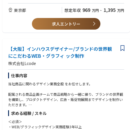
【役割と責任】
・優れた計画力、タイムマネジメント、組織力
この職位は以下の責任と権限を持ちます。
・SIOP、QMS、規制プロセスの十分な理解
969
1,395
東京都
想定年収
万円
~
万円
＜主要目的＞
・社内外の関係者と効果的に協働できる対人スキル
・新製品ローンチ計画を立案・実施し、社内外のビジネスパートナーと連
・優れた分析力とプロセススキル
携して新製品実現プロセスを管理
・MS Officeに精通していること
求人エントリー
・既存製品の在庫およびクレーム管理
・IFU（使用説明書）、マーケティング資料、規制関連書類の管理
【Qualifications】
・日本市場に存在する製品世代の最適化を図る製品のエンドオブライフ管
・College degree, graduate degree desired
理
・Desired 5+ years marketing experience, including at least 3 years of pro
・da Vinciテクノロジーの普及拡大のためのダウンストリームマーケティ
【大阪】インハウスデザイナー/ブランドの世界観
duct marketing experience in medical device industry (Surgical and/or O
ングプログラムの企画・実行
R experience desired)
にこだわるWEB・グラフィ ック制作
・ISJの成長手順に沿った営業組織への営業・マーケティングツールや教育
・Proven ability to effectively position and message product/procedure
株式会社Lcode
プログラムの提供
and develop strong sales support to drive product/procedure adoption
・Excellent oral and written communication skills and group presentatio
＜新製品ローンチ＞
n skills in both the English and Japanese command
仕事内容
・部門横断的なローンチ準備活動とスケジュールの管理・調整
・Good planning, time management and organizational skills
当社商品に関わるデザイン業務全般 をお任せします。
・担当新製品ラインのマーケティング予算管理
・Well understanding for SIOP, QMS and regulatory process.
・業界動向、顧客ニーズ、科学的進展、競合状況の調査・分析
・Interpersonal skills to work across multiple constituents and work effec
配属される商品企画チームで商品戦略から一緒に練り、ブランドの世界観
・日本市場向けの製品ポジショニングとバリュープロポジションの策定
tively with internal and external business partners
を構築し、プロダクトデザイン、広告・販促物展開までデザインを制作い
・収益・利益目標を達成するための価格戦略と販売予測の策定
・Good analytical and process skills
ただきます。
・社内外パートナーと連携した日本市場向けマーケティング資料の作成
・Must be well versed in MS Office Suite
お客様の購買意欲に訴えるデザイン力が身に着く、クリエイターとしての
・KOL（キーオピニオンリーダー）と連携した臨床評価の実施
求める経験 / スキル
醍醐味を感じることができるお仕事です。
・ローンチ施策・イベントの企画・実施
・営業部隊への新製品トレーニングの実施
＜必須＞
【具体的には】
・WEB/グラフィックデザイン実務経験3年以上