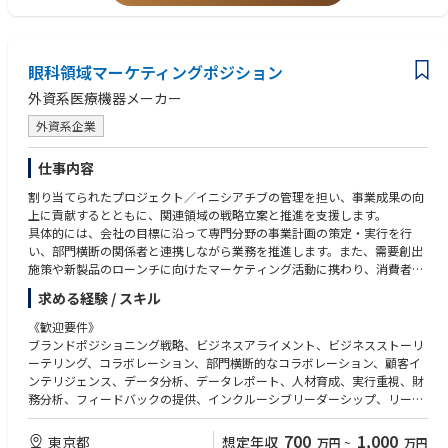
elivery sources.
クルによる成果の提供）。
・ローカル実行機能を活用して、ウェブから店舗へのコンバージョンを促
進します（予約、クーポン、QRコードキャンペーンなどのウェブ→店舗フ
眼科領域マーケティングポジション
ローを設計・実装し、オフラインアトリビューションを検証します）。
・測定とデータ統合（UTM/タグ/データレイヤー設計、GTMガバナンス、
外資系医療機器メーカー
ファーストパーティデータの取得と同意管理、CRMへのイベント転送）。
外資系企業
主な職務内容：
・グローバルなCMSガバナンスおよびコンプライアンス要件に基づき、コ
仕事内容
ンテンツ公開、CMSコンポーネント構成、リリース管理、品質保証など、
割り当てられたプロジェクト／イニシアチブの管理を担い、事業成果の向
日常的な運用において企業/ブランドウェブサイトの運用と保守を行いま
上に貢献するとともに、関連領域の戦略立案と推進を支援します。
す。
具体的には、会社の目標に沿って専門分野の事業計画の策定・実行を行
・受付要件に基づいてCMSの変更とフロントエンドコンポーネントを実装
い、部門横断の関係者と連携しながら業務を推進します。また、需要創出
し、実装準備が整った設計成果物と開発への引き渡し資料（Figma、Ado
施策や新製品のローンチに向けたマーケティング活動に携わり、消費者・
be XDプロトタイプ）を作成します。
顧客・専門家など多様なステークホルダーとの接点を通じて、施策の効果
・オーガニック検索での露出に影響を与える技術的なSEO業務を担当：IT
求める経験 / スキル
が最大化されるよう推進します。
部門および外部パートナーと協力して、SEOタグ付け、メタデータ、構造
化データ、サイトマップの更新、正規化、パフォーマンス改善を実施しま
《歓迎要件》
す。
ブランドポジショニング戦略、ビジネスアライメント、ビジネスストーリ
・UXの改善とコンバージョンファネルの設計と実装：ウェブアクセスと行
ーテリング、コラボレーション、部門横断的なコラボレーション、顧客イ
動データを分析し、現在のユーザー行動をマッピングし、オーディエンス
ンテリジェンス、データ分析、データレポート、人材育成、実行重視、財
コホートごとにターゲットとなる行動を定義し、ページレベルとフローレ
務分析、フィードバックの提供、インクルーシブリーダーシップ、リーダ
ベルの最適化を実装してCVRを向上させます。
ーシップ、市場調査、問題解決、製品開発ライフサイクル、製品戦略、戦
・MVPページとコンテンツを迅速にプロトタイプ化し、実験（A/Bテス
術計画、人材育成
700
1,000
東京都
想定年収
万円
~
万円