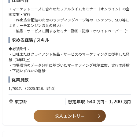
仕事内容
lls, including excellent presentation.
• Manage/coordinate cross-functional launch preparative activities and s
used for mainly Sales reps/MSLs.
• Native or Business level Japanese
chedule.
・マーケットニーズに合わせたリアルタイムセミナー（オンライン）の企
• Business level English (meeting facilitation level)
• Manage the marketing budget for assigned new product lines.
画立案・実行
• Having growth mindset, good team player and appreciate Diversity an
• Research/analyse industry trend, customer-needs, scientific developme
・Web広告配信のためのランディングページ等のコンテンツ、SEO等に
■Role and Responsibilities
d inclusion.
nts and competitive status.
よるサーチエンジン流入の最大化
• Maximize the business value through CRM strategy, platform, and susta
・製品・サービスに関するセミナー動画・記事・ホワイトペーパー（資
inable operations.
• Develop localized product positioning and value proposition for the p
料）、コラム、導入事例などのコンテンツ企画立案、進行管理
➢ Accountable for the IT projects /IT system operations in all aspects in t
求める経験 / スキル
■Preferred Skills and Capabilities
roducts to be marketed and sold in Japanese market.
・薬局経営者・管理薬剤師へのインタビュー・監修依頼によるコンテン
erms of system life cycle management, ensuring that Service Management
• Fundamental knowledge of Budgetary Control, Activity Planning/Contr
• Formulate pricing strategy and sales forecast to meet product/procedu
ツの磨き上げ
◆必須条件：
processes are in scope, i.e. Incident Management, Problem Management,
ol, based on their mechanism as well as the knowledge of
re revenue and profitability goal.
・外部パートナー企業、プロダクション等のコントロール
・自社またはクライアント製品・サービスのマーケティングに従事した経
Change Management, Service Level Management, Configuration Manage
commercial businesses.
• Develop localized marketing materials in collaboration with internal an
・チャネル、サイトパフォーマンスの分析・改善
験（3年以上）
ment. Major scopes are commercial systems.
• Business acumen, Business process management, Customer focus, Stak
d external business partners.
・その他、上記の目的に関連する業務
・市場環境のデータ分析に基づいたマーケティング戦略立案、実行の経験
➢ Support Future CRM projects from the perspective of existing systems i
eholder management
• Conduct pre-marketed clinical evaluation working with KOLs.
※施策の実行はチームリーダーの下、各分野の専門チーム、社内メンバ
・下記いずれかの経験
n collaboration with the CRM platform Lead
• Experience with other cloud-based services
• Develop and implement launch initiatives/events.
ーや外部パートナーと協働しながら実行いただきます
コンテンツマーケ/デジタルマーケ/セミナー・展示会運営の制作・実行
➢ For enhancing the accountable IT systems or new business requirement
• Ability to work well in a team and cross-functional environment, as well
従業員数
• Support new product training to sales force.
※業務の変更の範囲：当社における業務全般
経験
s, lead the IT planning process, ensuring sound business cases, analyzing
as work independently with limited supervision.
key business requirements that support, improve and/or transform busin
1,700名
（2025年10月時点）
• Ability to work successfully under pressure in a fast-paced environment
＜Product Lifecycle Management＞:
◆歓迎要件：
ess operations and strategy.
and with tight timelines.
• Formulate and implement localized product-mix strategy for Japanese
・複数の人、チームを巻き込んだプロダクトマーケティングの実務経験
➢ Develop service transition plans to ensure that delivered solutions are s
• ITIL certification
540
1,200
東京都
想定年収
market in collaboration with internal and external business partners.
万円
~
万円
※テクノロジーバックグラウンドは問いません
ustainable under the production environment, including controlled hand
• Veeva CRM and/or Veeva Vault certification
• Monitor and analyse post-launch sales trend and take lead of corrective
・事業立ち上げや新規サービスの事業成長に携わり、一定の成果を出した
-over into operational support responsible.
• Salesforce Platform Certified
actions as needed.
経験
➢ Initiate, lead, and support IT projects and their delivery in accordance
求人エントリー
• Gather VOC and make reports/proposals to appropriate internal and e
with project goals, time scales and costs.
xternal stake holders.
➢ Ensure that the team adheres to all standards under the AZ global IT P
■Key Relationships to reach solutions
• Analyse product line performance from both a quantitative and qualita
olicies/Guidelines including ADF, SOP, quality, and compliance, as well a
• All levels from Sales Management to MRs/MSLs in the Business Unites &
tive standpoint to determine plan for discontinuation, and to boost sale