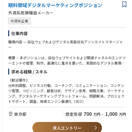
s processes, defined technical capabilities, and best practices.
Medical, IBE Department, Global Process Owners,
s of existing product lines.
眼科領域デジタルマーケティングポジション
Program Managers of Global Commercial IT, Local CET Groups
外資系医療機器メーカー
＜Support to Sales Organization＞:
• Platform Management:
• Keep update product knowledge of the sales force through close com
外資系企業
➢ Oversee the day-to-day operations of the CRM platform (Veeva CRM /
munication on a routine basis.
Salesforce platform) include Veeva Vault for commercial BU and Medica
• Develop effective selling-support materials for assigned product lines.
l, ensuring its availability, performance, and reliability.
仕事内容
• Implement joint field visit to support product-detailing and demonstrat
➢ Implement standard methodologies for platform maintenance and o
ions/in-services.
職務内容 — 自社ウェブおよびデジタル実装担当アソシエイトマネージャ
ptimization.
ー
➢ Collaborate with business units to understand their needs and require
ments.
概要： 本ポジションは、自社ウェブサイトおよび関連チャネルのエンドツ
➢ Ensure adherence to best practices in platform development and cust
ーエンドの管理、制作、最適化に重点を置いた、実践的なデジタル業務で
omization.
す。グローバルな規制上の制約の下でCMSソリューションを導入し、UI/U
➢ Manage and document changes to the platform, ensuring that change
求める経験 / スキル
Xとコンバージョンパスを改善し、オフラインおよびオンラインストアへ
s are properly tested and do not disrupt ongoing operations.
の訪問者を増やし、グローバルなデジタルソリューションをローカルで実
➢ Implement and carry out organizational change processes and policie
《歓迎要件》
行する責任を担います。IT、ブランド、BI、および外部ベンダーと緊密に
s.
分析的調整、ビジネス行動、コーチング、コミュニケーション、コンテン
連携し、実践的な実行を通じて測定可能なビジネス成果を実現します。
➢ Make roadmap and implement.
ツ管理、コビーニング、顧客分析、デザイン思考、戦略立案、マーケティ
ング、デジタルマーケティングプラットフォーム、問題解決、プロジェク
この職務における4つの重点分野：
トサポート、調査、検索エンジン最適化（SEO）
・グローバルなCMSガバナンスの下、信頼性の高い自社開発のWebおよび
• Vendor Management:
デジタルソリューションの実装と運用を行い、強力な品質保証（コンポー
➢ Maintain vendor engagement ownership in managing platform vendor
700
1,000
東京都
想定年収
万円
~
万円
ネント構成、リリース管理、品質保証、プライバシー/規制遵守）を提供
strategies, roadmaps aligning to Commercial IT business needs
します。
➢ Maintain accountability for party supplier performance and ensure im
・データに基づいたUXの改善とCVRの最適化（Web行動の分析→Figmaで
求人エントリー
pact assessments drive improved performance outcomes from external d
のプロトタイプ作成→MVPの公開→A/Bテストの実施→継続的なPDCAサイ