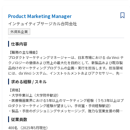
また、ロジカルシンキング、エクセル、ビジネススキル、ロジカルライテ
ィング他、MR＋αのスキルが身につく社内研修を実施しています。
Product Marketing Manager
インテュイティブサージカル合同会社
外資系企業
仕事内容
【職務の主な機能】
プロダクトマーケティングマネージャーは、日本市場における da Vinci テ
クノロジーの価値および売上の最大化を目的として、新製品および既存製
品向けのマーケティングプログラムの企画・実行を担当します。担当領域
には、da Vinci システム、インストゥルメントおよびアクセサリー、先進
技術、エネルギーデバイス、Simulator をはじめとする da Vinci トレーニ
求める経験 / スキル
ングテクノロジー、さらには新しいデジタルソリューションなど、多岐に
わたる製品の新製品導入（ローンチ）計画の策定・推進が含まれます。幅
【資格】
広い製品ポートフォリオを担当するため、チームメンバーと協力しながら
・大学卒業以上（大学院卒歓迎）
目標を達成する能力は、本ポジションにおいて極めて重要なコンピテンシ
・医療機器業界における5年以上のマーケティング経験（うち3年以上はプ
ーです。また、日本市場における関連活動を円滑に推進するため、Produc
ロダクトマーケティング経験が望ましい。手術室・手術経験歓迎）
t Marketing Manager は ISI のビジネスパートナーや ISJ（Intuitive Surgical
・製品・手技のポジショニングやメッセージング、強力な営業支援の開発
Japan）の各部門リーダーと効果的にコミュニケーションを図り、必要な
実績
従業員数
活動の調整・連携を行います。
・英語・日本語の優れた口頭・書面コミュニケーション能力、グループプ
レゼンテーション能力
400名
（2025年5月現在）