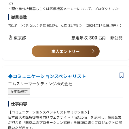
・クロスファンクショナルな連携と課題解決
ど）
・国内のアプリケーション・技術サポートの総責任者として、難度の高い
・理化学分析機器もしくは医療機器メーカーにおいて、プロダクトマネジ
問い合わせや苦情のセカンド・サードライン対応において、数名の専門エ
メント、学術マーケティング、製品開発、設計のいずれかで3年以上の実
従業員数
ンジニア、サイエンティストをリード
務経験
・担当製品群の日本の代表者として、日本の顧客の声（VOC）を集約し、
・英語力（Fluent Level）：グローバルチームとの会議、海外トレーニング
751名
（＜男女比：男性 68.3%、女性 31.7% ＞ （2024年1月1日現在））
グローバルの開発・マーケティングチームへプロダクト改善の提案・交渉
の受講、メール・文書作成が円滑に行えるレベル（中級〜上級 / TOEIC 75
・社内外への技術・価値の伝承（イネーブルメント）
0点以上目安）
800
東京都
想定年収
非公開
万円
~
・海外（グローバル）での製品・技術トレーニングを受講し、日本国内の
フィールドサイエンティストや営業員向けへのローカライズされたトレー
＜優遇条件＞
ニング計画の立案と実行
・医療機器・体外診断用医薬品（IVD）のプロダクトマネジメント、学術
求人エントリー
・マニュアル、顧客案内、学術・販促用技術文書の作成および監修（英語
サポート、または開発・設計の経験
から日本語への翻訳・ローカライズを含む）
・質量分析（LC-MS/MS等）関連業務の実務経験
・収益・コストマネジメント
・免疫領域における実務経験（製品担当、学術、販売促進など）
・適切な製品マネジメント（在庫管理連携、保守パーツ・サポートコスト
・プロジェクトマネジメントの実務経験
の最適化など）を行い、コスト抑制と安定稼働に貢献
◆コミュニケーションスペシャリスト
＜特に優遇する条件＞
エムスリーマーケティング株式会社
【期待する役割】
・質量分析装置のプロダクトマネジメント、学術サポート、または開発・
・グローバルとローカルの架け橋：グローバル組織と対等にコミュニケー
設計の経験
在宅勤務可
ションを図り、日本市場の要求仕様を通すと同時に、国内社員への適切な
・医療機器・体外診断用医薬品（IVD）の日本国内への上市（ローンチ）
教育と支援を行い、製品ライフサイクルマネジメント業務を牽引する。
サポート・マーケティング経験
仕事内容
・サポート・エスカレーション体制の早期確立：国内のアプリケーション
サポート最終責任者として、困難なトラブルシューティングの仕組み化を
【コミュニケーションスペシャリストのミッション】
■求める人物像
行い、グローバルと連携した迅速な解決体制を構築する。
日本最大の医療従事者向けウェブサイト「m3.com」を活用し、製薬企業
・オーナーシップと自律性：前例のない課題に対しても、自発的に情報を
・ビジネスへの貢献：サイエンティストとしての知見をバックボーンに持
が抱える「医薬品のプロモーション課題」を解決に導くプロジェクトに参
集め、仮説を立てて自走できる方
ちながらも、コスト抑制、クロスセル・アップセルの機会創出など、経営
画いただきます。
・ステークホルダーマネジメント：営業、サービスエンジニア、アプリケ