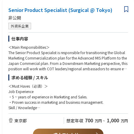
・ Turn investments into Growth: define and ensure execution of the mar
（3）誕生日休暇等のユニークな制度も導入しており、歴史ある企業では
keting
Senior Product Specialist (Surgical @ Tokyo)
りますが、福利厚生含め各種制度は最新のものを、積極的に取り入れてお
plan and all required marketing activities with appropriate planning, driv
ります。
e, and
非公開
excellence in execution. These marketing duties including Voice-of-Custo
外資系企業
mer,
product definitions when required, definition and execution of launch pl
ans,
仕事内容
communication plans & materials, educational and scientific events, et
＜Main Responsibilities＞
c.;
The Senior Product Specialist is responsible for transitioning the Global
Marketing Commercialization plan for the Advanced MIS Platform to the
・ Participate in the Medical Advisory Boards to gather proper customer i
Japan Commercial plan. From a Downstream Marketing perspective, this
nputs
position will work with COT leaders/regional ambassadors to ensure exe
and voice-of-customer during product/technology/clinical/marketing
cution of fiscal plan while identifying and supporting market developme
development;
求める経験 / スキル
nt initiatives. Within the region of responsibility, the Senior Product Speci
・ Work with the key multi-functional experts to define critical go-to-mar
alist will ensure alignment to the Global Strategy, will assess and help to
＜Must Haves（必須）＞
ket
build/expand functional capabilities while serving as the regional condui
Job Experience
parameters, including pricing, segmentation, target population, market
t for Global Marketing, but will plan, lead and direct the marketing for th
・5 ~ years of experience in Marketing and Sales.
positioning, etc. in order to maximize the growth opportunity generated
e product portfolio.
・Proven success in marketing and business management.
by
Skill / Knowledge
the new product launch.
This highly visible role offers candidates an opportunity to develop and i
・Team orientation, collaboration, written/oral communication, analyti
・ Be Partner with sales & marketing teams around the world to define a
mplement profitable growth strategies for a key business franchise within
cal and customer focus, and priority
nd
700
1,000
東京都
想定年収
万円
~
万円
Medtronic. Candidates with appropriate experiences will find this positio
・Exceptional quantitative, analytical, written and verbal skills in English.
ensure excellent execution of new product launch plans according to
n rewarding & yielding multidisciplinary challenges, as well as opportuni
・Proven track record of planning, execution and results
marketing excellence standards.
ties for career growth. An ideal candidate for this position will possess str