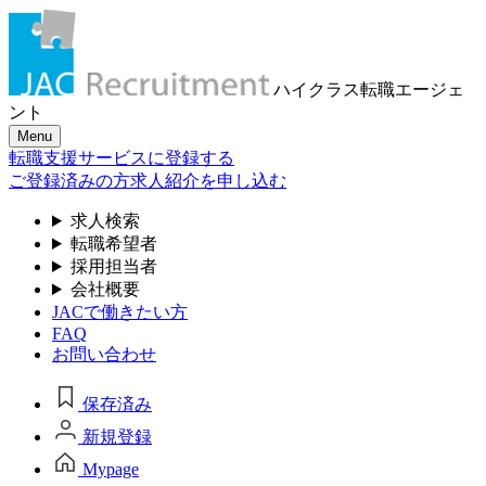
ハイクラス転職
エージェ
ント
Menu
転職支援サービスに登録する
ご登録済みの方
求人紹介を申し込む
求人検索
転職希望者
採用担当者
会社概要
JACで働きたい方
FAQ
お問い合わせ
保存済み
新規登録
Mypage