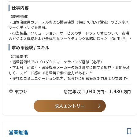
◆社内連携／施策検討
仕事内容
日々の面談やメッセージ配信から得られた「医師のリアルな生の声・反
応」をプロジェクトメンバー（MMやePMなど）へタイムリーに共有しま
【職務詳細】
す。集まった情報をもとに、「次はどんなアプローチが響くか」をチーム
・血管治療用カテーテルおよび関連機器（特にPCI/EVT領域）のビジネス
で検討し、施策をより良いものへブラッシュアップしていきます。
マーケティングを担当。
◆集計／資料作成作業
・担当製品、ソリューション、サービスのポートフォリオについて、市場
医師の行動ログやアンケート回答など、プロジェクトを通じて取得した
のビジネス戦略および全体的なマーケティング戦略に沿った「Go To Mark
各種データの集計を行います。集計した数字を製薬会社への定期報告資料
et（市場参入）」アプローチの開発と実行を担当
求める経験 / スキル
（PowerPoint等）へと落とし込み、プロジェクトの効果を可視化するサ
・ビジネス各部門と連携し、新製品の導入および上市（ローンチ）を完璧
ポートを行います。
かつ円滑に行う
【応募要件】
・市場におけるモダリティ営業およびクリニカルチームに対し、ビジネス
・循環器領域でのプロダクトマーケティング経験（必須）
【この求人の魅力】
部門への担当窓口としてサポートとコーチングを行い、マーケティング戦
・学士号（必須）・医療機器メーカーの製造環境に関する知見・変化が激
従来のフィールドMRの活動における「訪問規制による⾯会困難」や「移
略と計画の整合性を確保する
しく、スピード感のある環境で働く能力があること
動時間による効率低下」といった課題に対して、⽇本中の
・優れたコミュニケーション能力、ならびに組織管理能力および文書作成
医師の約9割がアクティブに利⽤するプラットフォームを活⽤すること
【Philips について】
能力を有すること
で、移動や時間の制約に縛られず、多くの医師へスピーディかつ効
私たちは医療技術（ヘルステック）企業です。私たちは「すべての人々が
・プログラムマネジメントおよびポートフォリオマネジメントへの理解が
1,040
1,430
東京都
想定年収
万円
~
万円
率的なプロモーションを展開することが可能です。
重要である」という信念に基づいて組織全体を構築し、世界中の全ての
あること
全体を率いるeプロジェクトマネージャーや、戦略設計を⾏うメディカ
人々が私たちに相応しい質の高い医療にアクセスできるようになるまで、
・Windowsオペレーティングシステム、およびOutlook、Word、Excel、
ルマーケターとともに、医師とのコミュニケーションの最前線からプロ
立ち止まることはありません。
求人エントリー
Visio、PowerPointを含むMicrosoft Officeアプリケーションの実務知識が
ジェクトの成功を⽀えます。
一生をかけられる仕事をしましょう。人々の健やかな人生のために。
あること（必須）
【語学】
■英語：ビジネスレベル中級以上
営業推進
■日本語：流暢 ※日本語で会話、読み、書きに抵抗がない方