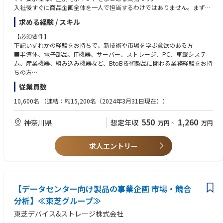
入社後すぐに商品企画全体を一人で担当するわけではありません。まずは
既存製品の企画サポートや製品定義ドキュメントの作成支援から始め、段
求める経験 / スキル
階的に次世代製品の企画、仕様検討、開発プロジェクト立ち上げに関わっ
ていただきます。
【必須要件】
下記いずれかの経験をお持ちで、新技術や市場を学ぶ意欲のある方
【期待する役割とステップ】
■半導体、電子部品、IT機器、サーバー、ストレージ、PC、車載システ
短期的には、SSD製品、社内プロセス、開発の流れを理解しながら、既存
ム、産業機器、組み込み機器など、BtoB技術製品に関わる業務経験をお持
製品の商品企画サポートや資料作成を担当していただきます。
ちの方
中期的には、製品単位の3C分析をもとに、次世代SSDのコンセプトや仕様
■上記領域において、以下のいずれかの経験をお持ちの方
従業員数
案の検討に加わっていただきます。顧客要求に合っているか、競合に対し
・商品企画、製品企画
て強みがあるか、自社技術で実現できるかを確認しながら、開発部門と連
・事業企画、事業戦略
10,600名
（連結：約15,200名（2024年3月31日現在））
携して企画を具体化します。
・開発、設計、評価
将来的には、商品企画の中核メンバーとして、商品戦略の立案から開発プ
・技術営業、FAE、顧客対応
550
1,260
神奈川県
想定年収
万円
~
万円
ロジェクトの立ち上げまでを推進していただくことを期待しています。
・プロジェクト推進、関係部門との調整業務
■市場要求、顧客ニーズ、技術情報などを整理し、資料や提案内容にまと
【具体的な仕事内容】
めた経験をお持ちの方
求人エントリー
エンタープライズSSDの商品企画担当として、市場要求の整理、製品定
■社内外の関係者と連携し、業務やプロジェクトを前に進めた経験をお持
義、開発部門との仕様調整、社内提案を行っていただきます。
ちの方
リサーチ・企画業務では、市場ニーズや技術トレンドを調査し、次世代SS
■英語を使う業務やグローバルな業務に前向きに取り組める方
Dに求められる機能、性能、容量、消費電力、信頼性などを整理します。
その内容をもとに製品定義ドキュメントを作成し、上位マネジメントへの
【データセンター向け製品の事業企画 市場・競合
【歓迎要件】
提案や開発プロジェクトの承認取得を支援します。
□SSD、NAND、メモリ、半導体、ストレージ、サーバー、データセンター
分析】≪東芝グループ≫
開発推進・技術連携業務では、開発部門と連携し、製品仕様の具体化やス
に関する知識または業務経験をお持ちの方
東芝デバイス&ストレージ株式会社
ケジュール確認を行います。企画した製品の有効性、競争力、実現性を確
□商品企画、製品定義、製品ロードマップ、製品ポートフォリオの検討に
認しながら、製品化に向けた調整を進めます。