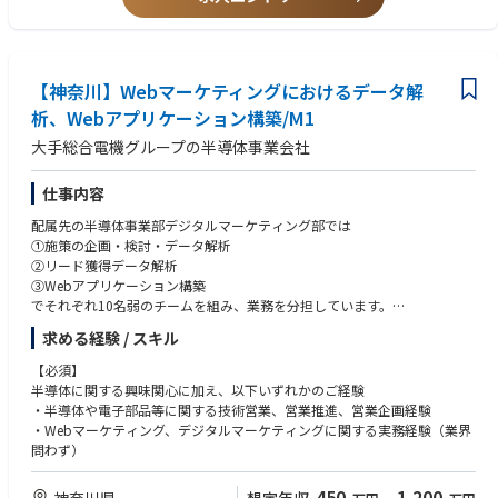
品化を実現する開発の上流(商品企画)から下流(量産)までを携わることがで
きます。
・海外出張や海外駐在などを通じ、グローバルなフィールドで活躍するこ
とができます。
【神奈川】Webマーケティングにおけるデータ解
【技術優位性】
析、Webアプリケーション構築/M1
ハイエンドスマートフォン搭載のフラッシュメモリ製品では業界をリード
大手総合電機グループの半導体事業会社
しております。単なるサプライヤーではなく、ハイエンドスマートフォン
の進化を決定づける次世代規格(UFS等)の策定から参画。自ら業界標準を
定義できるポジションにあります。
仕事内容
配属先の半導体事業部デジタルマーケティング部では
【キャリアパス】
①施策の企画・検討・データ解析
業務を通じて、モバイル機器向けフラッシュメモリ製品の知識や技術マー
②リード獲得データ解析
ケティング業務の仕組みを理解し、グローバル顧客に対し、グループ内、
③Webアプリケーション構築
海外現法の技術者と協調して技術サポートできることが期待されます。更
でそれぞれ10名弱のチームを組み、業務を分担しています。
に専門性を高め、経験を積んだ後は、国内/海外出張などで直接顧客と技
術折衝できるレベルに到達することが可能です。その後はリーダーとして
求める経験 / スキル
その中でも以下業務にてリーダーシップを発揮頂ける方にご入社いただき
チームを牽引する、海外現法へ駐在し、より顧客に近い立場で活躍頂く、
たいと思っております。
など色々なキャリアパスを想定しています。
【必須】
半導体に関する興味関心に加え、以下いずれかのご経験
・Webアクセスの解析、SEO対策
【職場環境】
・半導体や電子部品等に関する技術営業、営業推進、営業企画経験
・Webアプリケーション構築検討（webサイト機能強化・更新自動化、各
・平均残業時間：20時間/月
・Webマーケティング、デジタルマーケティングに関する実務経験（業界
種システム間のデータ連携推進、SaaS導入に向けた企画推進、社内SEと
・在宅勤務：0～1日/週程度※業務事情による
問わず）
の連携）
・開放的な雰囲気のなか、業務に集中できる環境が整っており、チーム全
員が一体となって問題解決に取り組む姿勢が根付いています。
450
1,200
神奈川県