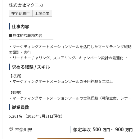
株式会社マクニカ
在宅勤務可
上場企業
仕事内容
■具体的な職務内容
￣￣￣￣￣￣￣￣￣￣￣￣
・マーケティングオートメーションツールを活用したマーケティング戦略
の設計・実行
・リードナーチャリング、スコアリング、キャンペーン設計の最適化
・事業部門とのプロジェクトマネジメント
求める経験 / スキル
・チームメンバーの育成・マネジメント
・KPI設計とパフォーマンス分析による改善提案
【必須】
・グローバルを含む全社レギュレーションの策定
・マーケティングオートメーションツールの使用経験５年以上
■キャリアパス
【歓迎】
￣￣￣￣￣￣￣￣￣￣￣￣
・マーケティングオートメーションツールの実務経験（戦略立案、シナリ
コーポレートマーケティング部門として、全社のマーケティング活動をリ
オ設計、運用まで）を有する方
従業員数
ードする部門です。今回募集する職種は、マーケティングオートメーショ
・デジタルマーケティングの経験5年以上
ンツールを担当して頂き、事業部門と協力頂きながら、ビジネス戦略検討
・B2Bマーケティング経験
5,261名
（2026年3月31日現在）
と実行、マーケターへのイネーブルメント、グローバルでのデジタルマー
・CRMツールやその他ツールとの連携経験
ケティング推進を担当頂き、全社マーケティング活動の効率化と成果の最
・CMSを活用したWEBページ作成経験
500
900
神奈川県
想定年収
万円
~
万円
大化を目指す重要なポジションです。
・インサイドセールス、コールセンターの担当経験