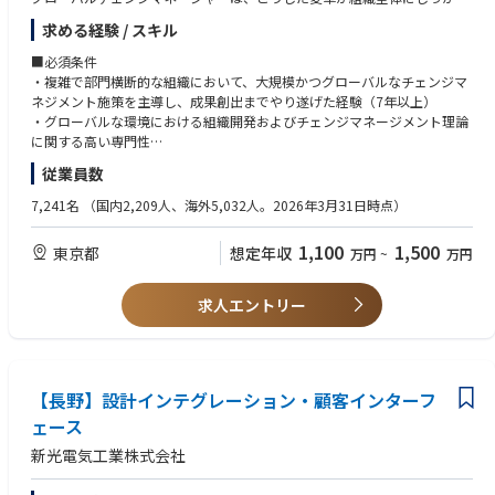
導体製造装置の未来を創るお仕事です。
と浸透し、期待されるビジネス成果が実現されるための重要な役割を担い
求める経験 / スキル
ます。
【電子ビームマスク描画装置について】
本ポジションは、大規模かつ部門横断、グローバルな変革イニシアチブに
■必須条件
〇スマートフォンやタブレットPCなど、私たちの生活になくてはならない
おいて、チェンジマネジメントおよびコミュニケーションをグローバルに
・複雑で部門横断的な組織において、大規模かつグローバルなチェンジマ
通信機器の高機能化、小型・軽量化に影響を与えている半導体集積回路
リード、推進する役割です。
ネジメント施策を主導し、成果創出までやり遂げた経験（7年以上）
（LSI）の大量生産に大きく貢献してる装置です。
事業部門、IT、経営層と密に連携しながら、変革の方向性についてアライ
・グローバルな環境における組織開発およびチェンジマネージメント理論
〇こうした更なる高密度化、微細化が求められているLSIにおいて、その微
ンを取り、実行をリードするとともに、組織全体での確実な定着に責任を
に関する高い専門性
細化し複雑になる回路パターンの描画を可能にするのが、当社の電子ビー
持ちます。
・スコープ、スケジュール、リスク、ステークホルダー管理を含む、プロ
従業員数
ムマスク描画装置であり、半導体そのものの技術革新にとってなくてはな
ジェクトマネジメントの基礎に関する十分な理解
らない存在となっております。
■主な業務内容：
・地域をまたいで、経営層やシニアステークホルダーに影響力を発揮して
7,241名
（国内2,209人、海外5,032人。2026年3月31日時点）
〇現在市場の9割以上のシェアを誇り、更なる装置の技術進化に向けて研
・部門横断のグローバル変革イニシアチブにおいて、チェンジマネジメン
きた経験
究・開発を続けており、未だ世にない最先端の技術に触れたい方にはぴっ
トおよびコミュニケーション戦略をend to endで主体的に策定、ビジネス
・多様なグローバルチームと円滑に協働できる、優れたコミュニケーショ
1,100
1,500
東京都
想定年収
たりの職場となります。
万円
~
万円
目標、スケジュールとの整合を確保するとともに、測定可能なビジネス価
ン力、コーチング力、メンタリング力
値と成果の創出を実現する。
・グローバルな環境において、変化する状況に柔軟に対応し、複数の業務
【充実の研修・育成制度】
・変革がユーザーに与える影響を把握、分析し、定着に関するリスクを先
を適切に優先付けできる能力
求人エントリー
OJTによる丁寧な実務フォローをはじめ、学びの場を多数ご用意していま
回りして特定したうえで、優先度を付けた対策を推進するとともに、それ
・強いプレッシャーのかかる状況でも、自らの責任を果たし、高いパフォ
す。
までの状況からの学び、データに基づく分析、定着度指標を通じて変革の
ーマンスを発揮できる強いメンタル力
各種研修や部門の中で勉強会も開催。
効果を継続的に向上させる。
・コミュニケーション、コラボレーション、プレゼンテーションに必要な
半導体製造装置や環境、品質などテーマは多岐にわたります。
・経営層、各地域、各組織にまたがるステークホルダーとのグローバルな
Microsoft 365（Office 365）の基本的な実務スキル
1on1による業務支援（月1回、30分程度）もございます。
エンゲージメントを主導し、文化や地域の違いを踏まえたコミュニケーシ
【長野】設計インテグレーション・顧客インターフ
・動画、SharePoint landing page、デジタルコラボレーション基盤など
ョンを設計、実行することで、方向性の一致、コミットメント、当事者責
を含む、マルチチャネルコミュニケーションに関する十分な理解と実務ス
ェース
任、ならびに持続的な参画を確保する。
キル
新光電気工業株式会社
・新しい業務プロセスや働き方の定着を加速させるため、スケーラブルな
・グローバルな業務環境において、ビジネス上のコミュニケーションを問
グローバルトレーニングおよび定着の仕組みを構築、展開する。
題なく行える英語力（TOEICスコア780以上）
・グローバルな変革プログラムにおいて、チェンジマネジメントが重要か