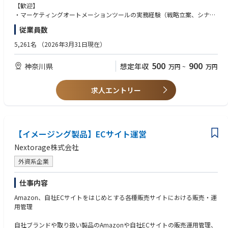
・グローバルを含む全社レギュレーションの策定
【歓迎】
・マーケティングオートメーションツールの実務経験（戦略立案、シナリ
■キャリアパス
オ設計、運用まで）を有する方
従業員数
コーポレートマーケティング部門として、全社のマーケティング活動をリ
・デジタルマーケティングの経験5年以上
ードする部門です。今回募集する職種は、マーケティングオートメーショ
・B2Bマーケティング経験
5,261名
（2026年3月31日現在）
ンツールを担当して頂き、事業部門と協力頂きながら、ビジネス戦略検討
・CRMツールやその他ツールとの連携経験
と実行、マーケターへのイネーブルメント、グローバルでのデジタルマー
・CMSを活用したWEBページ作成経験
500
900
神奈川県
想定年収
万円
~
万円
ケティング推進を担当頂き、全社マーケティング活動の効率化と成果の最
・インサイドセールス、コールセンターの担当経験
大化を目指す重要なポジションです。
【求める人物像】
求人エントリー
■働き方
・データドリブンな意思決定ができる方
当部署では在宅勤務を取り入れており、業務の状況次第ですが出社の頻度
・ロジカルに物事を考える事ができる方
は週１～２日程度となります。なおイベント前は出社回数が増える傾向に
・チームとのコミュニケーションを大切にできる方
あります。
また、アサインされる業務に応じて出張（国内、海外）もございます。
【イメージング製品】ECサイト運営
Nextorage株式会社
■当社について
マクニカは世界中のエレクトロニクスや IT 商材、AI ソリューション等の
外資系企業
最先端技術を取り扱っている専門商社です。
商社でありながら、社員の約3割はエンジニア。
仕事内容
『高い技術力』が顧客の開発を支え、海外仕入先からは真のパートナーと
して高い信頼を得てきました。
Amazon、自社ECサイトをはじめとする各種販売サイトにおける販売・運
また、売上規模1兆円を超える『大企業』としての安定した基盤を持ちな
用管理
がらも、創業当初から変わらぬ『ベンチャースピリッツ』を持ち、意思決
定までのスピードが速く、新しいことに積極的に挑戦するカルチャーがあ
自社ブランドや取り扱い製品のAmazonや自社ECサイトの販売運用管理、