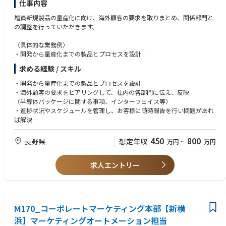
仕事内容
つ不可欠な取り組みであるという認識を高め、その価値を組織全体に浸透
増員新規製品の量産化に向け、海外顧客の要求を取りまとめ、関係部門と
させる。
※同ポジションへご応募いただく方は、日本語/英語表記の応募書類を提
の調整を行っていただきます。
出願います。日本語/英語それぞれの書式でも問題ございません。
出張：国内出張 月に1-2回程度
※ご応募いただいた方には、先んじて適性検査のご案内を差し上げます。
〈具体的な業務例〉
海外出張 半期に1-2回程度
こちらに合格された方へ、書類選考実施させていただきます。
・開発から量産化までの製品とプロセスを設計
（但し担当プロジェクトや状況によります）
※WEB二次面接では、海外チームメンバーとの英語面接を予定しておりま
・海外顧客の要求をヒアリングして、社内の各部門に伝え、反映
す。ほか、適宜課題や追加の1on1面接などをご依頼する可能性がございま
求める経験 / スキル
（半導体パッケージに関する事項、インターフェイス等）
す旨、ご了承願います。
・進捗状況やスケジュールを管理し、お客様に随時報告を行い問題があれ
■ポジションのやりがい：
・開発から量産化までの製品とプロセスを設計
ば解決
・全社のオペレーショナルエクセレンス実現に向け、BPRとDXを一体で推
・海外顧客の要求をヒアリングして、社内の各部門に伝え、反映
・数年先の量産化を実現するため、製品の価値訴求
進する専門組織です。
（半導体パッケージに関する事項、インターフェイス等）
・試作品の加工指示、設計内容や加工進捗の確認 等
プロセス、データ、ITを横断した変革に、企画から定着まで責任を持って
・進捗状況やスケジュールを管理し、お客様に随時報告を行い問題があれ
関わることで、変革推進人材としての専門性を身につけられます。
ば解決
・日本、海外拠点、プロセス、データ、IT、プロジェクト、チェンジマネ
・数年先の量産化を実現するため、製品の価値訴求
ージメントなど専門性の異なるメンバーに加え、外部からの転職者も多く
・試作品の加工指示、設計内容や加工進捗の確認 等
450
800
長野県
想定年収
万円
~
万円
在籍。多様な視点を活かしながら協働できるオープンなチームです。
・年次や従来の慣習に縛られず、合理的な提案や新しいアイデアを歓迎す
※上記業務内容のいずれかのご経験がある方
る文化があります。これまでの経験を活かし、早い段階から変革の中核に
求人エントリー
関われます。
M170_コーポレートマーケティング本部【新横
浜】マーケティングオートメーション担当