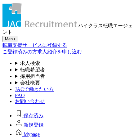
ハイクラス転職
エージェ
ント
Menu
転職支援サービスに登録する
ご登録済みの方
求人紹介を申し込む
求人検索
転職希望者
採用担当者
会社概要
JACで働きたい方
FAQ
お問い合わせ
保存済み
新規登録
Mypage