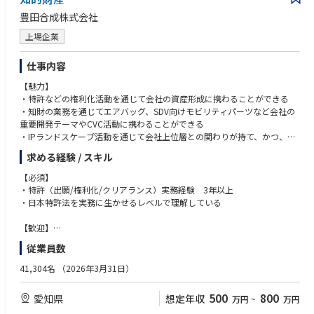
豊田合成株式会社
上場企業
仕事内容
【魅力】
・特許などの権利化活動を通じて会社の資産形成に携わることができる
・知財の業務を通じてエアバッグ、SDV向けモビリティパーツなど会社の
重要開発テーマやCVC活動に携わることができる
・IPランドスケープ活動を通じて会社上位層との関わりが持て、かつ、多
様な視点に触れることができる
求める経験 / スキル
・業務の裁量性が高く、リモートワーク/時短勤務などの会社制度を活か
せる働き方ができる
【必須】
（ワークライフバランスがとりやすい）
・特許（出願/権利化/クリアランス）実務経験 3年以上
・日本特許法を実務に生かせるレベルで理解している
【ミッション】
グローバルな視点に立ち、IPランドスケープ活動を通じて知的財産の戦略
【歓迎】
的強化を行い経営に貢献すると共に企業価値を高める。
・特許調査経験
従業員数
・外国特許法についての知識
【主要業務】
・IPランドスケープに代表されるような、開発部門への企画提案経験
41,304名
（2026年3月31日）
①他社参入を抑制する知的財産権の網の構築とその有効活用
・弁理士、AIPE知的財産アナリスト（特許）
②他社知的財産権を侵さない知的財産権保証
500
800
愛知県
想定年収
万円
~
万円
③知的財産権情報を俯瞰・解析し、新事業・新用途の開拓
【求める人物像】
④相手先を尊重し対等な技術契約の作成と管理