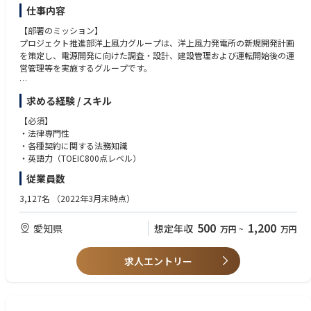
仕事内容
【部署のミッション】
プロジェクト推進部洋上風力グループは、洋上風力発電所の新規開発計画
を策定し、電源開発に向けた調査・設計、建設管理および運転開始後の運
営管理等を実施するグループです。
再生可能エネルギーカンパニーでは、脱炭素化社会の実現のために「再生
求める経験 / スキル
可能エネルギーを2030年頃までに320万kW以上拡大」というチャレンジ
ングな目標を掲げて、再エネ電源の積極的な導入を目指しております。
【必須】
・法律専門性
【業務内容】
・各種契約に関する法務知識
洋上風力発電所の新規開発、運営に伴うプロジェクト関連契約およびリス
・英語力（TOEIC800点レベル）
ク評価等に関する法務関連業務
従業員数
【具体的には】
3,127名
（2022年3月末時点）
発電所の新規開発に伴う下記業務を実施
・事業化検討段階における法務対応
500
1,200
愛知県
想定年収
万円
~
万円
・プロジェクト関連契約および融資契約等の締結に関する協議、交渉
・出資者間契約の締結に関する協議、交渉
・投資意思決定時のリスク評価
求人エントリー
・運転開始後の法務対応
【仕事の魅力】
・国内で関心の高い洋上風力発電所の開発に携わることができます。