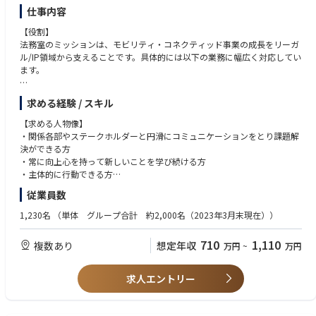
仕事内容
【役割】
法務室のミッションは、モビリティ・コネクティッド事業の成長をリーガ
ル/IP領域から支えることです。具体的には以下の業務に幅広く対応してい
ます。
（知的財産領域）
求める経験 / スキル
・新規サービス／プロダクトに関する知財クリアランスおよび知財相談対
応（事業・開発部門連携）
【求める人物像】
・発明発掘、出願方針の検討、国内外出願・権利化業務
・関係各部やステークホルダーと円滑にコミュニケーションをとり課題解
・競合特許・技術の調査分析および知財リスク対応（FTO等）
決ができる方
・外部特許事務所・調査会社のマネジメント
・常に向上心を持って新しいことを学び続ける方
・共同開発・ライセンス等における知財契約対応および権利帰属・利用条
・主体的に行動できる方
件の調整
・変化に柔軟に対応できる方
従業員数
・グループ内外と連携した知財課題対応および知財体制・運用の推進
【求める経験スキル】
1,230名
（単体 グループ合計 約2,000名（2023年3月末現在））
【募集ポジション】
以下のご経験をお持ちの方（必須）
モビリティ・コネクティッド事業における知財領域を主担当として、事業/
・事業会社での知財業務経験5年以上
710
1,110
複数あり
想定年収
万円
~
万円
開発部門と連携し、クリアランス・出願・権利化・相談対応等を担ってい
・発明発掘、出願、権利化、クリアランス、知財相談のいずれかの経験
ただきます。
・関係者と連携できるコミュニケーション力
・事業／技術を理解し、知財観点で課題解決できる方
求人エントリー
【ポジションの魅力】
・ 法務/IP業務を通じて、トヨタ自動車との未来のモビリティ、コネクテ
【あれば望ましい経験】
ィッド事業の創出に貢献できます。
・メーカー、IT、モビリティ等での知財経験