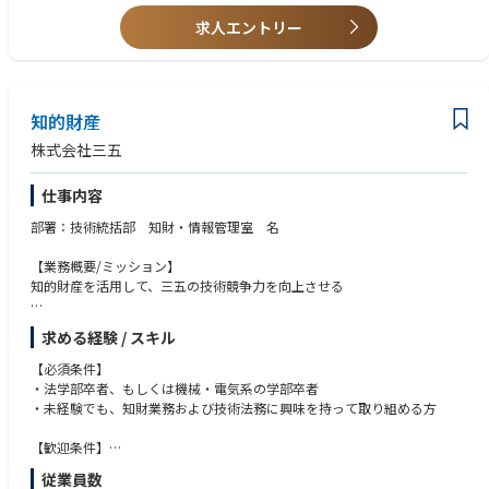
社内、社外問わずコミュニケーションが取れ協調性がある方。誠実かつ物
怖じせず意見を言える方。
求人エントリー
【期待役割】
新しいことに積極的に取り組める方。問題・改善意識があり、自主的に行
開発部門と緊密なコミュニケーションを取りながら特許情報解析、特許出
動できる方。
願、特許保証業務を行うことを期待
【具体的な業務内容】
知的財産
・発明発掘/特許出願(国内外）/特許権利化業務
株式会社三五
・第三者特許に関するクリアランス調査/リスク判定業務
・IPランドスケープ（知財調査解析/企画提案）業務
仕事内容
・知的財産に関する対外交渉
部署：技術統括部 知財・情報管理室 名
【使用ツール】
Word, Excel, Powerpoint, Access,
【業務概要/ミッション】
Shareresearch（特許調査ツール）, TOPAM（特許管理ツール）など
知的財産を活用して、三五の技術競争力を向上させる
【業務詳細】
求める経験 / スキル
知財活動の推進および機密情報管理の推進
・知財戦略と情報管理と契約の連携
【必須条件】
・重要プロジェクトでの権利網確立に向けた、発明者との調整業務
・法学部卒者、もしくは機械・電気系の学部卒者
・特許調査や発明創出を通して、発明者の支援業務
・未経験でも、知財業務および技術法務に興味を持って取り組める方
・特許出願の特許事務所への依頼および日程管理
・外部との契約締結サポート、契約チェック、契約書ドラフト作成等
【歓迎条件】
・商標の非侵害チェック、出願等
・知財部門経験者、法務部門経験者
従業員数
・弁護士、弁理士