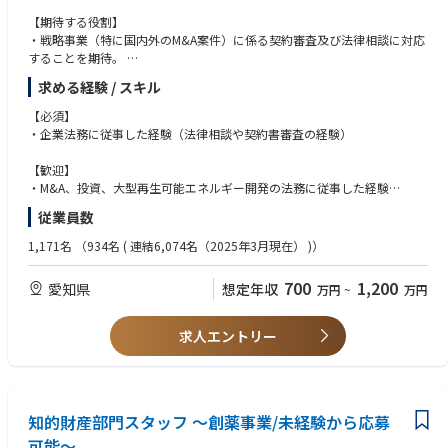
規程整備を進め、コンプライアンス強化や管理体制の改善にも携わって い
ただくことを期待しています。
【期待する役割】
＜将来的にお任せしたいこと・キャリアイメージ＞
・戦略事業（特に国内外のM&A案件）に係る契約審査及び法律相談に対応
▼ゆくゆくは～ 取締役会や株主総会の運営補助などを通じて、経営層に近
することを期待。
い立場で会社運営を支えていただきた いと考えています。 また、部下育
求める経験 / スキル
成やチームマネジメントを通じて、自走できる組織づくりにも携わってい
【具体的には】
ただきま す。
・M＆A実行時の法務処理
【必須】
▼その先のステップアップ 福利厚生の企画や安全衛生の向上など、社員が
・コア事業及び戦略事業に係る契約審査及び法律相談。
・企業法務に従事した経験（法律相談や契約書審査の経験）
安心して働ける環境づくりを推進しながら、会社 全体を支える中核メンバ
・東邦ガスグループ全体の法務教育（講習会の実施等）。
ーとして活躍していただくことを期待しております。
【歓迎】
【身につくスキル】
・M&A、投資、大型再生可能エネルギー開発の法務に従事した経験
・国内外の多種多様な契約書の作成・審査・交渉を通じて、自社のビジネ
・英文契約、株式譲渡契約などの契約書審査に従事した経験
従業員数
スを法的に保護し、推進するリーガルチェックスキル。
・TOEIC700点以上"
・顧客とのトラブルや訴訟発生時に、顧問弁護士などの外部専門家と連携
1,171名
（934名 ( 連結6,074名（2025年3月現在） )）
しながら、会社へのダメージを最小限に抑え、適切に事態を収拾する紛争
解決・トラブル対応力。"
700
1,200
愛知県
想定年収
万円
~
万円
【組織構成】
求人エントリー
総務部 法務グループ
10名（マネジャー１名、担当９名／プロパー６名、中途４名／社会人年次
0～3年：3名、3～7年：2名、7年～13年：1名、13年～20年：4名／男性
８名、女性２名）
知的財産部門スタッフ ～創薬事業/未経験から応募
可能～