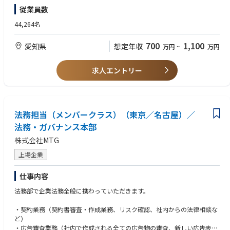
・トラブル対応、予防（各種リスク案件、PL訴訟等）
・グループマネジメントの経験
従業員数
・株主総会、取締役会や社内会議体支援：安全輸出取引委員会事務局、情
・アライアンスなどプロジェクトの対応経験があり、社内関係者との調整
報開示委員会メンバー
能力がある。
44,264名
・国内外子会社も含めたコンプライアンス推進、定着活動（コンプライア
・社内コンプライアンス（全般）体制整備のご経験
ンス徹底の意識づけ、法令遵守体制の点検 など）
700
1,100
愛知県
想定年収
万円
~
万円
・国内外子会社の法務機能との連携（海外統括会社の法務機能との連携な
■歓迎条件
ど）
・製造業での法務経験
・内部通報制度の運用 など
・TOEIC(R)700点以上
求人エントリー
・海外駐在のご経験
■組織構成
・（日本の）弁護士資格
・法務部に配属予定です。
└9名（管理職3名、担当6名）
法務担当（メンバークラス）（東京／名古屋）／
■やりがい
法務・ガバナンス本部
◎グローバルに製造業を展開しており、幅広い国・法分野に関する業務に
株式会社MTG
挑戦できる。
◎若いメンバーが多い部署であり、担当者一人ひとりが案件をオーナーシ
上場企業
ップもって対応できる。
また、チームワーク・リーダーシップを実践できる。
仕事内容
◎現在、取り組み中の企業集団としてのコンプライアンス体制整備に主体
的に関わり、体制を作り上げることができる。
法務部で企業法務全般に携わっていただきます。
■早わかりトヨタ紡織
・契約業務（契約書審査・作成業務、リスク確認、社内からの法律相談な
https://www.toyota-boshoku.com/jp/hayawakari/
ど）
・広告審査業務（社内で作成される全ての広告物の審査、新しい広告表現