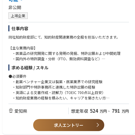
非公開
上場企業
仕事内容
同社知的財産部にて、知的財産関連業務の全般を担当いただきます。
【主な業務内容】
・医薬品の研究開発に関する発明の発掘、特許出願および中間処理
・国内外の特許調査・分析（FTO、無効資料調査など）
・他社とのライセンス契約・共同研究契約等の知財関連契約の検討・交
求める経験 / スキル
渉
・知財戦略の立案・推進（研究部門・事業部門との連携）
●必須要件
・外部特許事務所・弁護士との連携・管理
・創薬ベンチャー企業又は製薬・医薬業界での研究経験
・知財部門や特許事務所と連携した特許出願の経験
・英語による文書作成・読解力（TOEIC 700点以上目安）
・知的財産業務の経験を積みたい、キャリアを築きたい方
●尚可条件
524
791
愛知県
想定年収
万円
~
万円
・構造式を含む有機化学の専門知識
・薬剤師、知的財産管理技能検定２級、弁理士、または弁理士資格の取
求人エントリー
得を目指している方
・明細書作成経験