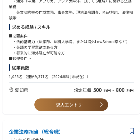
・海外（中東、アフリカ、アジア太平洋、EU、CIS地域）に関わる法務
業務
英文契約書の作成業務、審査業務、現地法令調査、M&A対応、法律相
談等
・コンプライアンス運用業務
求める経験 / スキル
コンプライアンス関連規程の運用改善業務、海外ホットライン運用支
援等
■必要条件
・法的基礎力（法学部、法科大学院、または海外LowSchool卒など）
※ご経験に応じてより幅広い業務をお任せします
・英語の学習意欲のある方
・将来的に海外駐在が可能な方
《転勤》
■歓迎条件
当面は想定しておりませんが、
・企業内での法務業務経験（2年以上）
従業員数
ご入社数年後ご経験等を鑑みて海外駐在を打診することがあります。
・TOEIC700点以上
1,088名
（連結9,371名 （2024年6月末現在））
500
800
愛知県
想定年収
万円
~
万円
求人エントリー
企業法務担当（総合職）
リンナイ株式会社