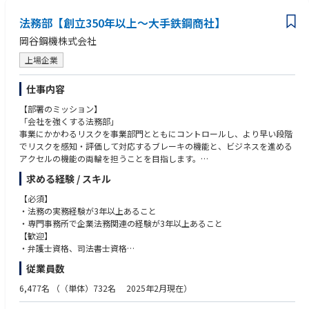
・ 事業部門と法務部門との距離が近く、単なる法務相談にとどまらない
・ソフトウェア／クラウド／AI等の基礎知識
事業部門との一体感が魅力です。事業部門のパートナーとして、新規事業
法務部【創立350年以上～大手鉄鋼商社】
・FTO調査、侵害予防の経験
企画やサービス運用に深く関与し、当事者意識をもって法律課題の解決に
・海外出願／英文対応
岡谷鋼機株式会社
あたることができます。
・知財戦略、IPランドスケープ
・ 北米、欧州といったモビリティ、コネクティッド事業の先進国に加え、
・ビジネスレベルの英語力
上場企業
成長著しいアジア市場にも海外拠点を構えており、法務業務に限らずコー
・弁理士資格
ポレート業務を中心にグローバルに幅広い業務経験を積める環境にありま
・知的財産管理技能検定2級以上
仕事内容
す。
【部署のミッション】
※弁理士資格は歓迎しますが、資格の有無よりも、事業会社における知財
「会社を強くする法務部」
実務経験、事業部門との連携経験を重視します。
トヨタ自動車の全ての車にコネクティッド機能が備わったことで特許リス
事業にかかわるリスクを事業部門とともにコントロールし、より早い段階
クも増えてきております。トヨタグループの知財をどう守るのかという建
でリスクを感知・評価して対応するブレーキの機能と、ビジネスを進める
付けでトヨタ自動車の知財グループとも関わりながら業務を進めていくこ
アクセルの機能の両輪を担うことを目指します。
とになります。
求める経験 / スキル
【業務内容】
・和文・英文の契約書の審査、検討、作成
【必須】
・各種法律相談対応、紛争対応、訴訟対応
・法務の実務経験が3年以上あること
・M&Aや新規ビジネスへの対応
・専門事務所で企業法務関連の経験が3年以上あること
・コンプライアンス対応
【歓迎】
・許認可の管理、対応
・弁護士資格、司法書士資格
・子会社管理体制の整備(法務分野)
・法科大学院卒業
従業員数
・TOEIC800点以上
【仕事の価値・やりがい】
・建設業法などの許認可、下請法などの規制法令に関する対応経験
6,477名
（（単体）732名 2025年2月現在）
同社法務部はまだまだ小さい組織ですが、これから大きくなっていかなけ
ればならない組織です。このため、もちろん定型的な業務も少なくありま