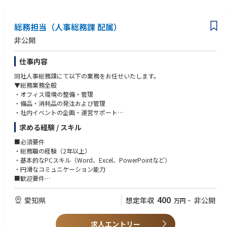
・特許法の基礎知識
・学生時代を含め、有機合成のご経験がある方
総務担当（人事総務課 配属）
■求める人物像
・論理的思考力とコミュニケーション能力に優れた方
非公開
・チームワークを重視し、他部門と円滑に連携できる方
・責任感を持って粘り強く業務を遂行される方
仕事内容
同社人事総務課にて以下の業務をお任せいたします。
▼総務業務全般
・オフィス環境の整備・管理
・備品・消耗品の発注および管理
・社内イベントの企画・運営サポート
・社内規程やルールの整備・更新
求める経験 / スキル
▼契約管理
・SES契約や業務委託契約書の管理
■必須要件
・各種契約の締結、更新、解約に関する調整
・総務職の経験（2年以上）
▼プライバシーマーク（Pマーク）更新に関する事務局業務
・基本的なPCスキル（Word、Excel、PowerPointなど）
・内部監査および外部審査対応
・円滑なコミュニケーション能力
・社内の個人情報保護教育・研修の実施
■歓迎要件
・規程やマニュアルの整備・更新
・中小企業の管理部門で幅広い業務を担当した経験
・個人情報に関する問い合わせやインシデント対応のサポート
・ファシリティマネジメントの経験
400
愛知県
想定年収
非公開
万円
~
▼ハラスメント対応窓口の運営
・SES事業やシステム開発事業に関する知識や経験
・社員からの相談対応（初期対応および適切な部門や外部機関へのエスカ
■求める人物像
レーション）
求人エントリー
・自ら課題を見つけ、主体的に行動できる方