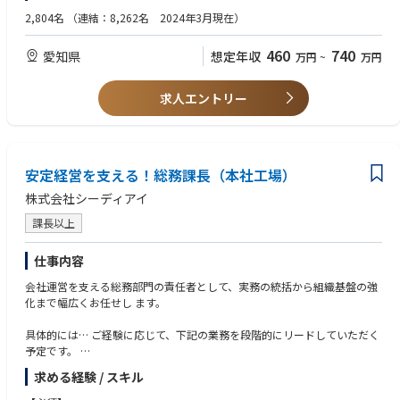
知財に関する社内会議の運営 等
・知的財産技能検定1級
2,804名
（連結：8,262名 2024年3月現在）
・TOEIC600点以上
※将来リーダー候補、全社の開発活動および知財活動の質向上に貢献を期
460
740
愛知県
想定年収
万円
~
万円
待
【求める人物像】
・コミュニケーション能力に長けた方
【就業環境】
・特許公報や法律など、文字ベースの仕事に適性のある方
求人エントリー
・残業時間：10h程度/月※昨年度実績
・未経験でも、自ら学んで取り組める方
・在宅勤務可否/頻度：可（平常時の在宅可、ただしOJT期間は除く）
・出張有無/出張先や頻度：無（基本的に出張無いが、社外交渉等必要に
応じてたまにあり。）
安定経営を支える！総務課長（本社工場）
株式会社シーディアイ
課長以上
仕事内容
会社運営を支える総務部門の責任者として、実務の統括から組織基盤の強
化まで幅広くお任せし ます。
具体的には… ご経験に応じて、下記の業務を段階的にリードしていただく
予定です。
■社内行事企画・運営 組織の活性化やエンゲージメント向上を目的とした
求める経験 / スキル
社内行事の立案から実行までを統括します。
■規程の整備、改訂、運用管理 法改正や組織の変化に合わせ、就業規則を