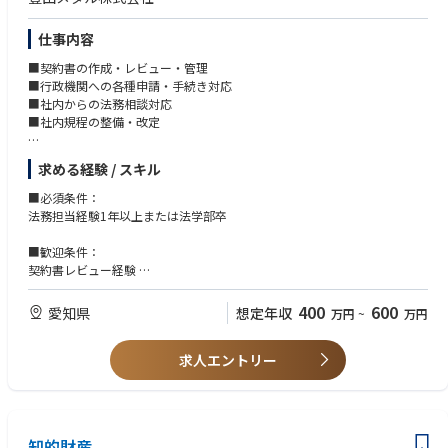
仕事内容
■契約書の作成・レビュー・管理
■行政機関への各種申請・手続き対応
■社内からの法務相談対応
■社内規程の整備・改定
【魅力】
求める経験 / スキル
法務としてさらなるスキルアップを目指すことができます。
まずは1年～3年で定常業務をすべて一人でこなしていただけるように伴走
■必須条件：
いたします。
法務担当経験1年以上または法学部卒
その後、ある程度業務に慣れてきたら、社内コンプライアンス体制の構
■歓迎条件：
築・運用、コンプライアンス研修の実施、法的リスクの洗い出しと対策立
契約書レビュー経験
案などのガバナンス向上に向けたあらゆる業務を上長とともに対応いただ
コンプライアンス業務経験
く想定です。
行政手続き対応経験
400
600
愛知県
想定年収
万円
~
万円
社内コンプライアンス教育の企画・運用経験
求人エントリー
知的財産