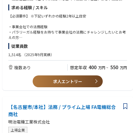
■同社の特徴
の開発）
同社は、自動車、航空機、新幹線など移動空間のトータルコーディネータ
求める経験 / スキル
・訴訟/係争対応
ーとして、企画開発～生産まで一貫して対応しています。特に自動車のシ
・M＆A対応
【必須要件】 ※下記いずれかの経験2年以上目安
ートは、トヨタ自動車の国内生産車両のほぼ全車種に同社の製品が搭載。
・コンプライアンス業務
シートを代表とする自動車用内装部品は、自動車購入の大きな決め手とな
・事業会社での法務経験
る“乗り心地”に関わる部品。今後、自動運転などモビリティの形が変わろ
・パラリーガル経験をお持ちで事業会社の法務にチャレンジしたいとお考
うとも無くなる製品ではない為、様々な移動空間で支持されるよう事業成
えの方
長してまいります。
・法学部等での法律に関する学習経験があり、事業会社の法務を目指した
従業員数
い方
・管理部門、総務部門等における契約書や稟議書の対応、管理経験をお持
1,514名
（2025年9月実績）
ちの方
400
550
複数あり
想定年収
万円
~
万円
【歓迎要件】
・コンプライアンス業務
求人エントリー
・海外法務に意欲がある方
【名古屋市/本社】法務 / プライム上場 FA電機総合
商社
明治電機工業株式会社
上場企業