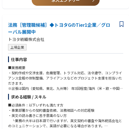
求人エントリー
説明できる。
・学習意欲：法改正や新領域を積極的に学び実務へ反映できる。
・改善志向：業務改善、仕組みづくり、効率化に取り組める。
法務［管理職候補］◆トヨタGのTier1企業／グロ
ーバル展開中
トヨタ紡織株式会社
上場企業
仕事内容
■業務概要
・契約作成や交渉支援、危機管理、トラブル対応、法令遵守、コンプライ
アンス全般の体制整備、アライアンスなどのプロジェクト支援を担当いた
だきます。
※出張は国内（愛知県、東北、九州等） 年3回程度/海外（米・欧・中国・
アジア）も必要に応じ出張
求める経験 / スキル
■業務詳細
■必須条件：以下いずれも満たす方
・取引先等との契約等の審査、担当部署の契約交渉支援
・事業部署からの契約審査依頼、法務相談への対応経験
・社内各部署からの法務相談（労働法、会社法、競争法、下請法、金商法
・英文の読み書きに苦手意識のない方
等に関するもの）への対応、法制調査
└業務の大半は日本語で行いますが、英文契約の審査や海外統括会社と
・戦略的事業提携等に伴う競争法上の評価、企業結合の事前届け出
のコミュニケーションで、英語が必要になる場合があります。