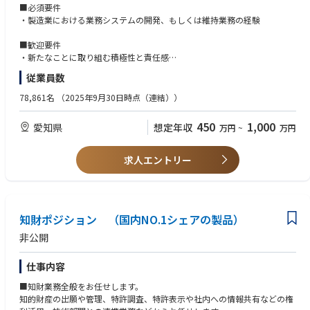
知財による技術の保護、開発基盤の維持改善により、技術部の設計、開
■必須要件
発、研究業務の成果を最大化する必要があります。
・製造業における業務システムの開発、もしくは維持業務の経験
(A)航空機のエンジン技術情報管理業務（研究開発含む）
■歓迎要件
航空機に搭載されるエンジンの設計、製造に必要な社内の技術活動を支援
・新たなことに取り組む積極性と責任感
する業務を担当いただきます。当社でこれまでに蓄積してきた技術情報を
・Python等のプログラム言語、ITスキルやデータサイエンスに関する知識
従業員数
今後の航空機エンジンの設計に活用していくための情報管理の仕組みを再
力。
構築します。技術情報のデータベース等から設計技術者に必要な情報を提
78,861名
（2025年9月30日時点（連結））
供する仕組みを検討し、構築していきます。また、社内の研究開発の計画
策定、報告のとりまとめを支援します。
450
1,000
愛知県
想定年収
万円
~
万円
(B)製品開発基盤システム改善とりまとめ
弊社の製品開発の基盤として使用しているPLMシステム（Teamcenter）
求人エントリー
の改善を通じて自社製品（設計、開発品含む）の形態管理の最適化及び効
率化を主導頂く。
また、上記業務とともに、技術管理における他の業務についてもご担当い
ただくことがあります。
知財ポジション （国内NO.1シェアの製品）
非公開
■期待する役割：
航空エンジン業界は旺盛な事業伸長が見込まれており、脱炭素にも対応す
仕事内容
べく電動化・水素・SAF（持続可能な航空燃料）などの新技術の開発を進
めています。
■知財業務全般をお任せします。
当社は、更なる事業拡大のため、次世代機に求められる環境適合型燃焼
知的財産の出願や管理、特許調査、特許表示や社内への情報共有などの権
器・高性能タービンを中心とした製品開発・技術開発、及び、今後活性化