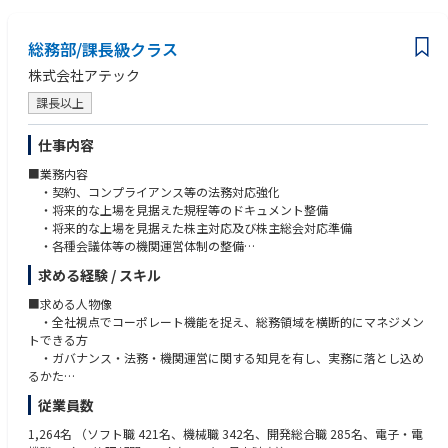
■当社の特徴
単なる商社ではなく、製造業向けに、生産設備や検査装置の設計・開発も
行う技術商社でございます。
総務部/課長級クラス
ものづくりをさらに強くするために、「制御・計測・メカトロ」を核とし
株式会社アテック
た各種FA機器やその設備を顧客のニーズに合わせてお届けしています。
製造現場が抱える「生産性」「品質」「環境」「安全」に関する様々な課
課長以上
題に対し、付加価値の高いトータルソリューションを提供しています。
仕事内容
■業務内容
・契約、コンプライアンス等の法務対応強化
・将来的な上場を見据えた規程等のドキュメント整備
・将来的な上場を見据えた株主対応及び株主総会対応準備
・各種会議体等の機関運営体制の整備
・その他、設備管理、庶務管理、文書管理等のマネジメント業務
求める経験 / スキル
■求める人物像
・全社視点でコーポレート機能を捉え、総務領域を横断的にマネジメン
トできる方
・ガバナンス・法務・機関運営に関する知見を有し、実務に落とし込め
るかた
・経営層・社外関係者(株主、監査法人、証券会社、弁護士等)との適切
従業員数
な対応ができる方
・次世代の総務系部長として経営基盤を支ええる役割を担える方
1,264名
（ソフト職 421名、機械職 342名、開発総合職 285名、電子・電
■スキル