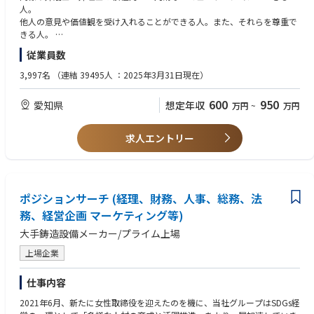
許権利化業務におけるエキスパート
人。
・外国弁理士/弁護士とのやりとりを通じた外国特許関連の法令や制度の
他人の意見や価値観を受け入れることができる人。また、それらを尊重で
理解と、理解に基づく社内の知財活動体制の構築とマネジメント
きる人。
技術・言語・法律に興味があり、学ぶ意欲の高い人。
従業員数
●仕事の進め方
機械翻訳や生成AIを用いて翻訳を行います。
●必要な知識・経験・資格（MUST）
3,997名
（連結 39495人 ：2025年3月31日現在）
現地弁護士や社内の有識者の助けを得ながら、翻訳結果をチェックしま
知財部門若しくはそれに準ずる環境において、特許出願等の特許実務経験
す。
を有する方。
600
950
愛知県
想定年収
万円
~
万円
中国の開発者と中国の弁護士を交えて面談を行い、特許出願明細書を完成
中国語検定２級以上、HSK５級以上、または同等の中国語力を有する方。
させます。
実用英語検定2級以上、TOEIC 750点以上、または同等の英語力を有する
方。
求人エントリー
●組織ミッション
AIを活用した外国特許出願・権利化業務の品質向上と効率化
●求める知識・経験・資格（WANT）
中国特許法や日本特許法の基礎知識
●仕事の魅力、やりがい
生成AIを使った業務経験
本ポジションは、AIや最新の翻訳技術を活用し、グローバルな知的財産戦
ポジションサーチ (経理、財務、人事、総務、法
略を最前線で推進できる非常にチャレンジングな役割です。中国語・英語
●望ましい前職・現職の勤務先、業界
務、経営企画 マーケティング等)
を駆使し、現地弁護士や開発者と直接連携しながら、最先端の発明を世界
知的財産業界(企業の知的財産（知財）部門、特許事務所、特許庁や関連公
大手鋳造設備メーカー/プライム上場
へ届けるための特許権利化業務に携われます。機械翻訳や生成AIの活用に
的機関等)
よる業務効率化だけでなく、専門性を活かした翻訳チェックや交渉を通じ
上場企業
て、知財の品質向上にも貢献できます。 また、グループ会社の発明を世界
に広げるための知財活動体制の構築や、外国弁理士・弁護士とのやりとり
仕事内容
を通じて、国際的な法令・制度の理解を深めることができます。知財のプ
ロフェッショナルとしてグローバルに活躍できる環境が整っており、自ら
2021年6月、新たに女性取締役を迎えたのを機に、当社グループはSDGs経
の専門性・語学力を活かしながら、会社の技術力・競争力を支えるやりが