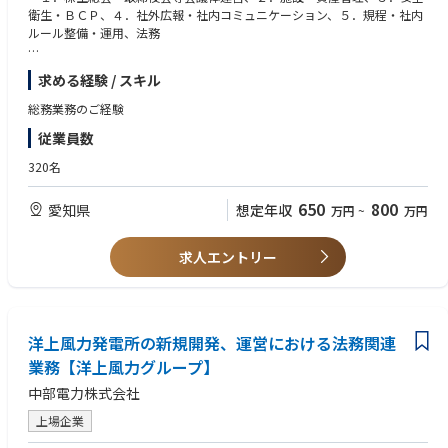
衛生・ＢＣＰ、４．社外広報・社内コミュニケーション、５．規程・社内
ルール整備・運用、法務
同社は創業100年を越える、洗車機製造メーカー。過去には、移動式ブラ
求める経験 / スキル
シ付門型洗車機の累計販売台数で世界ナンバー１として実績を残すほど、
製品開発には定評がありますが、先の50～100年を見据えた場合、更なる
総務業務のご経験
変革が不可欠となります。
従業員数
320名
650
800
愛知県
想定年収
万円
~
万円
求人エントリー
洋上風力発電所の新規開発、運営における法務関連
業務【洋上風力グループ】
中部電力株式会社
上場企業