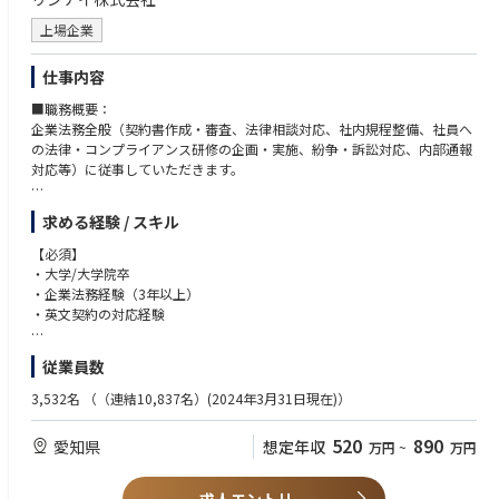
上場企業
仕事内容
■職務概要：
企業法務全般（契約書作成・審査、法律相談対応、社内規程整備、社員へ
の法律・コンプライアンス研修の企画・実施、紛争・訴訟対応、内部通報
対応等）に従事していただきます。
■事業ミッション：
求める経験 / スキル
業務のグローバル化が進む中、M&Aやクロスボーダー取引などに伴い複雑
化・高度化する法的リスクに適切に対応し、事業推進を法務面から支える
【必須】
ことをミッションとしています。
・大学/大学院卒
・企業法務経験（3年以上）
■組織：
・英文契約の対応経験
全4名（男性2名・女性2名）
50代1名・40代2名・20代1名
【歓迎】
従業員数
・弁護士資格をお持ちの方
・ビジネス実務法務検定をお持ちの方
3,532名
（（連結10,837名）(2024年3月31日現在)）
■求める人物像
520
890
愛知県
想定年収
万円
~
万円
・主体性：前提を鵜呑みにせず自ら疑問を持って調べ、事実関係と論点を
整理したうえで、必要な判断ができる。
・コミュニケーション力：相手の立場に配慮し、法的論点をわかりやすく