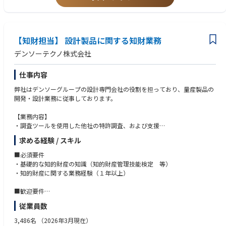
・社内でのハラスメント防止施策の企画・実施
・チームで協力しながら業務を進められる方
・社内教育・啓発活動のサポート
・多岐にわたる業務を柔軟に対応できる方
・相談内容や対応履歴の記録および管理
▼その他
【知財担当】 設計製品に関する知財業務
・会議体事務局業務
・その他、会社運営に必要な庶務業務
デンソーテクノ株式会社
▼人事・労務業務 サポート
・入退社手続き
仕事内容
・勤怠管理
・社会保険手続きの補助
弊社はデンソーグループの設計専門会社の役割を担っており、量産製品の
・安全衛生管理の実施
開発・設計業務に従事しております。
【業務内容】
・調査ツールを使用した他社の特許調査、および支援
・特許取得、権利化に向けた支援 等
求める経験 / スキル
従来は、調査ツールを用いたクリアランス調査が主なミッションでした
■必須要件
が、2030年の長期目標「新たな価値を創造する」ことを目指し、より特許
・基礎的な知的財産の知識（知的財産管理技能検定 等）
取得などについても更に積極的に挑戦していきたく、経験者採用を実施す
・知的財産に関する業務経験（１年以上）
ることとなりました。年度初めに各部署に対して特許関連施策の必要度の
確認を行い、部門と二人三脚で知財関連の実務および支援を実施します。
■歓迎要件
現在は1人あたり年間２〜３部門との連係を行っておりますが、今後は知
・特許出願および特許調査の実務経験がある方
従業員数
財活動の社内推進・活性化などに取り組んでいく予定です。
・知的財産管理技能検定の資格を持つ方
3,486名
（2026年3月現在）