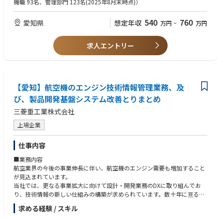
機職 93名、管理部門 123名(2025年8月末時点)）
・上場企業またはIPO準備企業における総務・法務・株式実務経験
・株主総会・取締役会の事務局運営経験
540
760
愛知県
想定年収
万円
~
万円
・マネジメント経験(課長級以上、またはそれに準ずる立場)
求人エントリー
【愛知】航空機のエンジン技術情報管理業務、及
び、製品開発基盤システム改善とりまとめ
三菱重工業株式会社
上場企業
仕事内容
■業務内容
航空業界の今後の事業伸長に伴い、航空機のエンジン需要も増加すること
が見込まれています。
当社では、更なる事業拡大に向けて設計・開発業務のDXに取り組んでお
り、技術情報の新しい仕組みの構築が求められています。数十年に亘る民
間航空エンジンの開発は、膨大な知的資産、計算データ、研究が不可欠で
求める経験 / スキル
す。