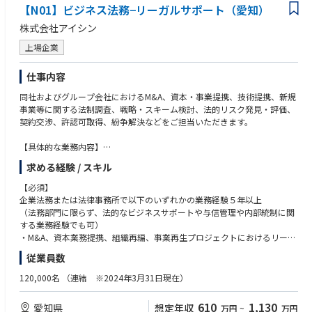
・洋上風力発電所の新規開発、運営を通して再生可能エネルギーの拡大に
【N01】ビジネス法務−リーガルサポート（愛知）
貢献できます。
株式会社アイシン
・洋上風力発電所の新規開発における投資評価、投資計画に携わることが
できます。
上場企業
・開発の初期段階から経験を積むことが可能であり、将来的に、脱炭素社
会の実現に向けた様々な再生可能エネルギーの開発分野での活躍が期待で
仕事内容
きます。
・多数の企業と連携して開発を進めていくため、幅広い業界において人脈
同社およびグループ会社におけるM&A、資本・事業提携、技術提携、新規
を広げることができます。
事業等に関する法制調査、戦略・スキーム検討、法的リスク発見・評価、
契約交渉、許認可取得、紛争解決などをご担当いただきます。
【参考情報】
●中部電力グループの再生可能エネルギー
【具体的な業務内容】
https://www.chuden.co.jp/energy/renew/
・国内外のM&A案件、資本・事業提携案件、組織再編、新規事業プロジェ
求める経験 / スキル
●五島市沖洋上風力発電事業 海上風車組立作業を開始
クトに関する法務業務全般
https://www.chuden.co.jp/publicity/press/1209308_3273.html
・上記以外の各種契約書の起案、交渉、締結
【必須】
●秋田県能代港における洋上風力発電プロジェクトの運転を開始
・経営陣との戦略的な議論・検討における高度専門的な法的サポートの提
企業法務または法律事務所で以下のいずれかの業務経験５年以上
https://www.chuden.co.jp/publicity/press/1209897_3273.html
供
（法務部門に限らず、法的なビジネスサポートや与信管理や内部統制に関
●中部電力グループが参画するコンソーシアムが一般海域における着床式
・国内外の重要訴訟紛争・当局調査などへの対応・重大不正・不祥事事案
する業務経験でも可）
洋上風力3地点の発電事業者に国内で初めて選定
に関する初期対応、調査、分析評価、責任追及、社外対応、再発防止策立
・M&A、資本業務提携、組織再編、事業再生プロジェクトにおけるリーガ
https://www.chuden.co.jp/energy/renew/topics/ctech.html
案等
ル関連業務
従業員数
●NEDO「グリーンイノベーション基金事業（洋上風力発電の低コスト化
・商事訴訟、紛争に関する対応業務
プロジェクト）」に採択
【組織のミッション】
120,000名
（連結 ※2024年3月31日現在）
https://www.chuden.co.jp/energy/renew/topics/nedo.html
アイシングループ全体の健全かつ持続的な成長のため、「しっかり守っ
【歓迎】
て、すばやく攻める」を掲げて、業務に取り組んでいます。
・弁護士資格、不正検査士、ビジネス実務法務検定1級など
610
1,130
愛知県
想定年収
■注意事項
万円
~
万円
そのために、以下の行動指針を大事にしています。