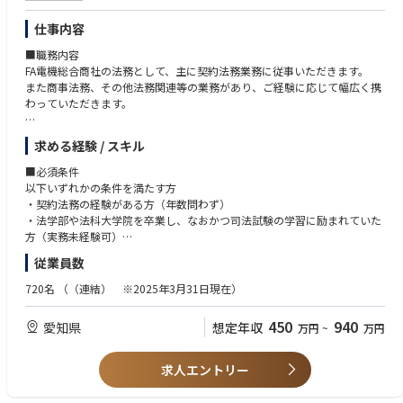
仕事内容
■職務内容
FA電機総合商社の法務として、主に契約法務業務に従事いただきます。
また商事法務、その他法務関連等の業務があり、ご経験に応じて幅広く携
わっていただきます。
具体的には、
求める経験 / スキル
【契約法務】
・契約相談ヒアリング、契約書・規約のレビュー・審査、契約相手との交
■必須条件
渉、ゼロドラフト
以下いずれかの条件を満たす方
・案件管理、製本・捺印手続き
・契約法務の経験がある方（年数問わず）
・法学部や法科大学院を卒業し、なおかつ司法試験の学習に励まれていた
【商事法務】
方（実務未経験可）
・株主総会運営（事前準備全般からリハーサル・当日運営まで）
従業員数
・取締役会運営（議案・資料取り纏め、役員招集、グループ連携、当日運
■歓迎条件
営、議事録まで）
・会社法上の手続きや、機関運営をしたことがある方
720名
（（連結） ※2025年3月31日現在）
・株式実務関連（証券代行との手続き全般）
・株主総会運営、取締役会等機関運営の責任者経験者
・商業登記（登記申請書類作成、法務局相談）
・株主実務経験者
450
940
愛知県
想定年収
万円
~
万円
・稟議事務局等
【法務関連業務】
求人エントリー
・定款・規定関連業務