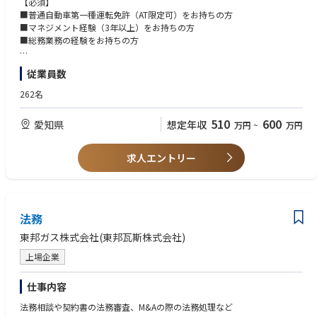
【必須】
はじめとする社内諸規程の整備・改訂を主導します。
■普通自動車第一種運転免許（AT限定可）をお持ちの方
■福利厚生制度の企画 社員が安心して長く働ける環境づくりのため、既存
■マネジメント経験（3年以上）をお持ちの方
制度の見直しや新たな福利厚生の企画・導 入を検討します。
■総務業務の経験をお持ちの方
■備品・車両・設備保守、管理/社内の備品、社用車、建物設備の保守・
管理体制を最適化します。
【歓迎（WANT）】
従業員数
■安全衛生委員会の運営 安全衛生委員会の事務局として、職場環境の改善
■第一種衛生管理者資格をお持ちの方
や労働災害の防止に取り組みます。
■法務関連業務の経験をお持ちの方
262名
■取締役会・株主総会の運営補助 経営層に近いポジションで、重要会議の
■社内制度の設計・導入経験をお持ちの方
資料作成や設営、議事録作成などの運営をサポートしま す。
■業務フロー改善やDX推進の経験をお持ちの方
510
600
愛知県
想定年収
万円
~
万円
■行政対応（届出・監査・報告等） 官公庁への各種届出や監査対応、定期
報告業務を責任者として管理します。
【求める人物像】
■部下育成、タスク管理 総務メンバーの日常的な業務の進捗管理や、個々
■柔軟な対応力を持ち、臨機応変に行動できる方
求人エントリー
のスキルアップに向けた育成・指導を行いま す。
■社内調整や関係各所とのコミュニケーションを円滑に行える方
■業務フロー見直し、DX推進 既存のアナログな業務フローを抜本的に見
■気配り・心配りを大切にできる方
直し、デジタルツールの導入等を通じてペーパーレ ス化や効率化を推進し
■マルチタスクで優先順位をつけながら業務を進められる方
ます。 ※業務状況に応じて、人事・経理担当と連携しながら幅広くご担当
いただきます。
法務
＜入社後の流れ＞
東邦ガス株式会社(東邦瓦斯株式会社)
▼入社～3カ月程度 まずは、当社の総務フローや各種規程、現在使用して
いる管理ツールについて理解を深めてい ただきます。 備品・車両管理な
上場企業
どの日常業務を通じて現場課題を把握しながら、部下や他部署、役員との
連 携体制を築いていただくことを期待しています。
仕事内容
▼業務に慣れてきた段階で… 総務課の重要ミッションである業務フローの
見直しやDX推進を主体的に担っていただきます。 属人化業務の標準化や
法務相談や契約書の法務審査、M&Aの際の法務処理など