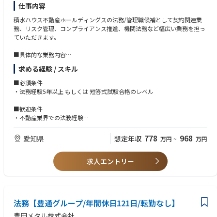
リモートワーク：有 勤務は原則出勤。
仕事内容
在宅での勤務が効率的な場合や、育児・介護等の家庭の事情などによって
積水ハウス不動産ホールディングスの法務/管理職候補として契約関連業
は、所属長の許可により在宅勤務制度を活用することができます。
務、リスク管理、コンプライアンス推進、機関法務など幅広い業務を担っ
出張の有無：有 出張機会は少ない。海外出張の可能性は極めて低い。
ていただきます。
夜勤の有無：無
■具体的な業務内容
■キャリアパス：
・契約書の作成・チェック
ご経験を活かせる職能からスタートし、将来的には他業務へのローテーシ
求める経験 / スキル
・法的リスクの確認
ョンも可能です。
・各関連法令違反への対応と再発防止策の策定
■必須条件
特定の技術を究めるスペシャリスト、あるいはプロジェクトを統括するマ
・社内法律相談への対応
・法務経験5年以上 もしくは 短答式試験合格のレベル
ネジメント職へのキャリアパスがあります。
・訴訟関係の対応
（変更の範囲）当社の定める業務全般。将来的に会社の指示する業務への
・株主総会・取締役会等の機関法務業務
■歓迎条件
変更を命ずる可能性あり。
・不動産業界での法務経験
※法的支援担当からスタートし、段階的に全業務を習得していただく予定
・宅地建物取引士、賃貸不動産経営管理士、司法書士、弁護士等の資格を
■研修体制（OJT体制）：
です。
お持ちの方
入社から1週間程度は全社の座学研修を行っていただき、部門に配属後は
778
968
愛知県
想定年収
万円
~
万円
チームリーダーの下で一連の業務を習得いただきます。独り立ちには1年
【魅力】
後を想定しております。
弁護士資格者3名が在籍し専門性が高く、グループ会社も含め不動産業界
求人エントリー
全般の幅広い法務業務に従事いただきます。HD体制により各社の法務業務
を集約し、幅広い案件に関与できる環境です。全国展開する不動産企業グ
ループの法務担当として事業成長を支える重要な役割を担えます。
法務【豊通グループ/年間休日121日/転勤なし】
豊田メタル株式会社