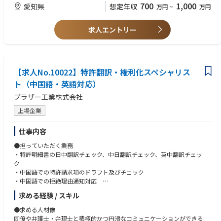
700
1,000
愛知県
想定年収
万円
~
万円
せんが、個々人の課題解決力を駆使して、新しい取引、新しい分野に取り
組むことができます。事業部門と一体となって「会社を強くする」ことに
貢献できます。
求人エントリー
【期待する役割】
・単なる文書の修正・作成にとどまる契約書関連業務ではなく、事業部門
とのやり取りの中で、実態に沿った契約書の審査、検討、作成ができる。
・事業部門とのコミュニケーションから、法務部の視点から潜在的なリス
【求人No.10022】特許翻訳・権利化スペシャリス
クやチャンスが発見できる。
ト（中国語・英語対応）
・「NO」には代替策を、「YES」には付加価値を提供する姿勢で、事業部
ブラザー工業株式会社
門に対して分かりやすいアドバイス・説明を行うことができる。
上場企業
【身につけられるスキル】
・実践的な契約書審査、検討および作成スキル
仕事内容
・事業部門とのやり取りで培われるコミュニケーションスキル
・問題の発見、特定、解決の中で培われる課題解決力
●担っていただく業務
・特許明細書の日中翻訳チェック、中日翻訳チェック、英中翻訳チェッ
【想定されるキャリアパス】
ク
入社1～3年後: OJT教育を通じて、幅広い経験を蓄積する。
・中国語での特許請求項のドラフト及びチェック
入社4～6年後: 国内法務・海外法務・コンプライアンスなど専門分野を
・中国語での拒絶理由通知対応
担当し、担当分野での専門性を高めつつ、経営判断への情報提供や営業部
・中国語での特許面談対応、中国第一国出願の明細書チェック 等
署との関係強化を担う。
求める経験 / スキル
入社7年~10年後: 専門分野における中核人材として、より高度な案件対
●将来的なキャリアパス
●求める人材像
応や教育・マネジメント業務、経営層への説明など、組織全体の法務力強
・グループ会社で生まれた発明の特許権利化を含め、主に外国における特
同僚や弁護士・弁理士と積極的かつ円滑なコミュニケーションができる
化を主導する。