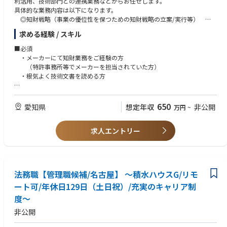
利活用、技術部門との連携業務などからお任せします。
するアフターサービス収益拡大の活動を行っています。
具体的な業務内容は以下になります。
一緒に事業拡大に向けて設計・開発に取り組んでくれる意欲ある技術者を
◎知財戦略（事業の優位性を保つための知財戦略の立案/実行等）
募集します。
◎知的財産の創出（開発商品などから特許出願を行うべき発明の発見
求める経験 / スキル
等）
■業務の魅力
◎知的財産の出願や管理（出願/権利化など、知的財産権の維持/管理
■必須
航空エンジンは、空を飛ぶための軽量・高性能と、飛行安全を両立する必
等）
・メーカーにて知財業務をご経験の方
要がある製品で、機械設計技術の結晶と言えます。
◎特許調査（開発商品の侵害予防調査等）
（特許事務所等でメーカーを担当されていた方）
当社はこれまで、Pratt&Whiteny社、Rolls&Royce社並びにGeneralElectric
◎知財教育
・根気よく技術文書を読める方
社の海外3大エンジンメーカとの豊富な共同開発実績を有します。
◎権利の活用（特許表示、社内への情報共有）
今後も成長が見込まれる航空産業において、これまでの研究・実機開発で
◎社外の人的ネットワーク構築
■歓迎
得た当社独自の技術力をもとにエンジンライフサイクル全体に関わる業務
◎知的財産に関する相談対応
・機械工学系 / 制御工学系製品の知財や開発業務経験
を遂行し、社会貢献を進めて行きます。
650
愛知県
想定年収
非公開
万円
~
・理工系学部をご卒業された方
・知財業務に興味ある方
当グループの業務を通し、自身のアイデアを盛り込んで、上記製品の開
求人エントリー
・知的財産検定合格者
発、設計の仕組みを構築することができます。
また、航空エンジンという厳格かつグローバルな特殊資産の設計開発の実
プロセスと、IT/知財の専門性を兼ね備えた、希少なキャリアを形成でき、
業界内での市場価値が高い人材となり得ます。
エンジニアリング最前線を支えることができます。
法務職【管理職候補/名古屋】 ～積水ハウスG/リモ
ート可/年休日129日（土日祝）/充実のキャリア制
■使用ツール：
一般：Office、Teams
度～
システム開発：Teamcenter (PDM)、Python
非公開
■働き方