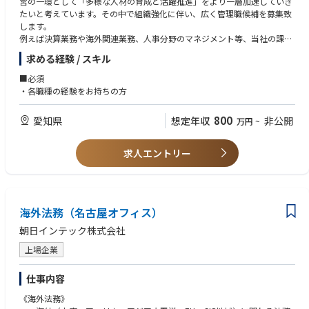
営の一環として「多様な人材の育成と活躍推進」をより一層加速していき
いのあるポジションです。
たいと考えています。その中で組織強化に伴い、広く管理職候補を募集致
します。
例えば決算業務や海外関連業務、人事分野のマネジメント等、当社の課題
感にそって、ご経験に応じ担当業務をお任せを致します。
求める経験 / スキル
※詳しくは面接時にご確認ください
■必須
※下記のような部署での活躍を想定しております。
・各職種の経験をお持ちの方
■配属予定組織
800
愛知県
想定年収
非公開
万円
~
・本社：総務法務、財務部門、監査
・豊川製作所：人事部門、経理部門、業務管理（社内外のイベント企
画）、マーケティング
求人エントリー
海外法務（名古屋オフィス）
朝日インテック株式会社
上場企業
仕事内容
《海外法務》