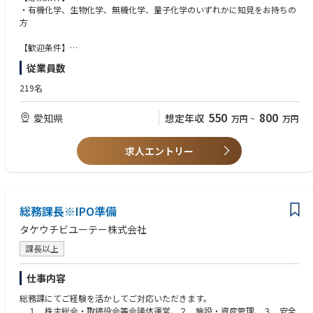
当社の製品は一般消費者向けではなく工業用で、また中間製品であるため
・有機化学、生物化学、無機化学、量子化学のいずれかに知見をお持ちの
残念ながら街中で「ナトコ」のロゴを目にする機会はないかと思います
方
が、皆さんの周りの様々な生活シーンに同社の製品が使われています。
例えば、スマートフォンのディスプレイ、家のフローリング、金属製品の
【歓迎条件】
コーティングなど、身の回りのあらゆるものです。
・塗料の開発経験
従業員数
・有機材料製品の開発経験
【同社の特徴】
219名
同社の塗料・コーティング剤はその技術力が評価され、大手メーカーに採
用されています。
550
800
愛知県
想定年収
万円
~
万円
製品の質の高さから、おかげさまで当社への依頼は年々増加。近年は海外
展開も積極的に行なっており、直近3年間で30億円以上の売上拡大を実現
させています。
求人エントリー
特に研究開発に強みがあり、高付加価値製品で差別化をしております。
総務課長※IPO準備
タケウチビユーテー株式会社
課長以上
仕事内容
総務課にてご経験を活かしてご対応いただきます。
１．株主総会・取締役会等会議体運営、２．施設・資産管理、３．安全