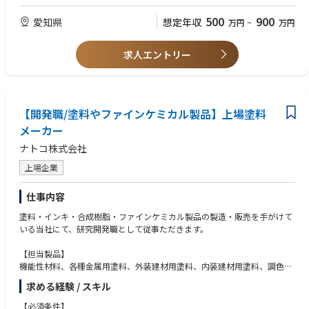
500
900
愛知県
想定年収
万円
~
万円
求人エントリー
【開発職/塗料やファインケミカル製品】上場塗料
メーカー
ナトコ株式会社
上場企業
仕事内容
塗料・インキ・合成樹脂・ファインケミカル製品の製造・販売を手がけて
いる当社にて、研究開発職として従事ただきます。
【担当製品】
機能性材料、各種金属用塗料、外装建材用塗料、内装建材用塗料、調色シ
ステム、汎用シンナー、環境対応機器など
求める経験 / スキル
【当社の製品について】
【必須条件】