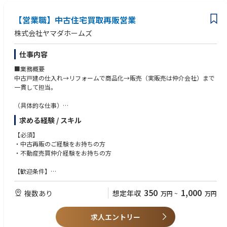
的なコミュニケーションが必要になります。
理解を深めていただきます。
グローバルへのマインドセット
【営業職】中古住宅買取再販営業
英語でのコミュニケーションに抵抗がない方（翻訳ツールの利用可 / 今後
■プロダクト要件定義とプロジェクトマネジメント
海外メンバーとの連携を強化していきます）
株式会社ヤマダホームズ
ユーザーストーリーや要件定義などをPRDに落とし込み、開発要件を明確
化します。
【歓迎要件】
仕事内容
エンジニアやデザイナーと協働し、アジャイル開発の手法を活用したプロ
バックオフィス向け事業に関するユーザー像・ドメインの深い解像度
ジェクトを推進します。
ユーザーリサーチ・インタビューの実施および開発プロセスへの組み込
■業務概要
み、改善をリードした経験
中古戸建の仕入れ→リフォームで商品化→販売（実販売は仲介会社）まで
■効果測定とデータ分析
データ分析スキル（SQL / Mixpanel / Tableau等の利用経験）とクリエイ
一貫して担当。
パフォーマンス測定、ユーザー行動ログや調査結果の分析・振り返りを通
ティブな発想を併せ持つ方
して、継続的な改善を推進します。
UXデザインやUI設計に関する知識、またはプロジェクトマネジメント関連
（具体的な仕事）
の資格（PMP等）
・物件情報の収集
■ステークホルダーとのコミュニケーション
求める経験 / スキル
・物件の仕入れ・買取
開発、デザイン、カスタマーサクセス、カスタマーサポート、マーケティ
・リフォームの企画
【必須】
ングチームなど多様なチームとの連携を通じたプロジェクト推進を担いま
・価格設定
・中古再販のご経験をお持ちの方
す（同社では海外拠点にもデザインチーム、マーケティングチームのメン
・販売戦略の立案など
・不動産売買仲介経験をお持ちの方
バーが在籍しています）。
ユーザーやコミュニティとの対話（インタビュー、ユーザーフィードバッ
【歓迎条件】
ク）を通じたニーズの把握を進めます。
・宅地建物取引士をお持ちの方
350
1,000
複数あり
想定年収
万円
~
万円
求人エントリー