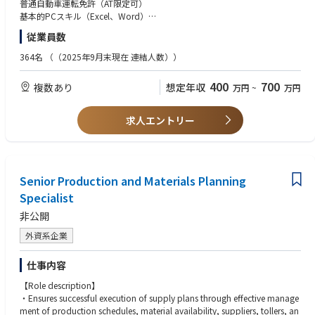
・青森県八戸市【第２種電気主任技術者】
普通自動車運転免許（AT限定可）
1. 構造計算 BUS
・岩手県一関市【第２種電気主任技術者】
基本的PCスキル（Excel、Word）
2. 設計図面作成 AutoCAD
・岩手県一関市【第３種電気主任技術者】
※太陽光発電所での実務経験は不問です。
3. 現場監理
従業員数
・岩手県盛岡市【第２種電気主任技術者】
・宮城県柴田郡川崎町【第３種電気主任技術者】
364名
（（2025年9月末現在 連結人数））
・宮城県気仙沼市【第２種電気主任技術者】
・宮城県白石市【第２種電気主任技術者】
400
700
複数あり
想定年収
万円
~
万円
・宮城県白石市【第３種電気主任技術者】
・宮城県鬼首【第３種電気主任技術者】
・宮城県大崎市【第３種電気主任技術者】
求人エントリー
・秋田県由利本荘市【第２種電気主任技術者】
・山形県西置賜郡小国町（赤芝水力発電所）【第２種電気主任技術者】
・山形県米沢市（松川水力発電所）【第２種電気主任技術者】
・福島県南相馬市【第２種電気主任技術者】
・福島県南相馬市【第３種電気主任技術者】
Senior Production and Materials Planning
・福島県白河市【第２種電気主任技術者】
Specialist
・福島県白河市【第３種電気主任技術者】
非公開
・福島県須賀川市【第３種電気主任技術者】
・福島県福島市【第２種電気主任技術者】
外資系企業
・福島県福島市【第３種電気主任技術者】
・福島県いわき市【第２種電気主任技術者】
仕事内容
・福島県いわき市【第３種電気主任技術者】
・福島県二本松市【第２種電気主任技術者】
【Role description】
・福島県楢葉町【第２種電気主任技術者】
・Ensures successful execution of supply plans through effective manage
ment of production schedules, material availability, suppliers, tollers, an