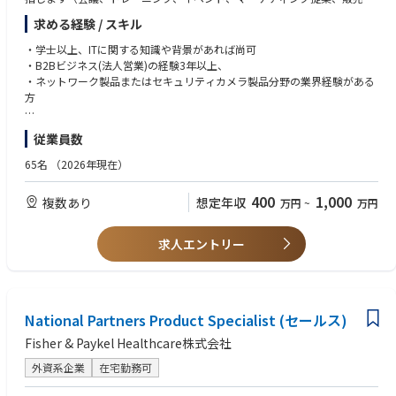
・収入：成果がインセンに直結、上限なし。
料の配布など）。
求める経験 / スキル
・担当エリアの新規チャネル、新規B2Bディストリビューター、新規シス
テムインテグレーターの開拓、B2B販売拡大への取り組み（コールドコー
・学士以上、ITに関する知識や背景があれば尚可
ル、メール連絡、会議での問い合わせなど）。
・B2Bビジネス(法人営業)の経験3年以上、
・中小企業向け製品の販売力強化を目的とした、関連するB2Bイベント、
・ネットワーク製品またはセキュリティカメラ製品分野の業界経験がある
活動、またはプログラムのサポート。
方
・上記以外のB2Bビジネスに関連する業務
【求める人物像】
従業員数
・積極的で、効率性があり、物事を積極的に考え、新しい挑戦を好み、常
に学び、向上心がある方
65名
（2026年現在）
400
1,000
複数あり
想定年収
万円
~
万円
求人エントリー
National Partners Product Specialist (セールス)
Fisher & Paykel Healthcare株式会社
外資系企業
在宅勤務可