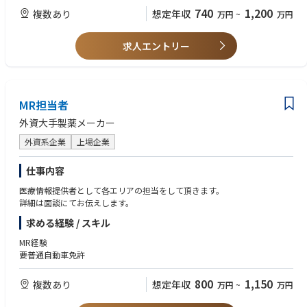
社業績の向上に貢献します
【歓迎条件】
740
1,200
複数あり
想定年収
万円
~
万円
・大規模投資を伴うシステム開発の大型プロジェクトに携わる機会が多く
・ソフトウェア開発における要件定義～運用保守まで一連の工程の経験
あります。（ソニーグループの半導体ビジネスは中長期的な事業拡大を見
・ソフトウェア開発プロジェクトにおけるPMやPLの経験
据えており、その方針のもと、IT投資にも積極的に取り組んでいます。）
・特定言語やOSの開発スキル
求人エントリー
・ビジネス部門やシステムユーザーと相対する機会が多くあります（事業
・PMBOK理解やPMO経験などのプロジェクト管理スキル ※入社後身に
会社に内在するIS組織として、ビジネス部門と対等な立場で協業しやすい
着けて頂くでも構いません
環境です。）
【求める人物像】
【顧客・ユーザー】
MR担当者
・ビジネス課題に向き合い、ビジネス部門やシステムユーザーと関係性を
・各業務領域におけるビジネス部門
築きながら推進していける方
外資大手製薬メーカー
（設計、品質、CRM、SCM、販売、会計、経理、人事等）
・コミュニケーションが得意で、積極的なマインドをもって取り組んで頂
※システムユーザーとしては、SCKを中心としたSSSグループの全従業員
ける方
外資系企業
上場企業
【案件／PJの事例】
仕事内容
・金額約10億円、人数規模30名程、期間約2年
・金額約200億円、人数規模500人程、期間約5年
医療情報提供者として各エリアの担当をして頂きます。
・金額約2千万円、人数規模4名（社員1名ベンダー3名）、期間約半年
詳細は面談にてお伝えします。
※基本的には、複数名体制のチームへの配属となります。
求める経験 / スキル
【担当フェーズ】
MR経験
各種ITプロジェクトにおいて、PMO・PL等として企画構想～要件定義を担
要普通自動車免許
当
※基本設計以降のフェーズはベンダーコントロールが中心となります。
800
1,150
複数あり
想定年収
万円
~
万円
※IS組織内のマネジメントの方、ビジネス部門の担当者やベンダーの方と
日常的にコミュニケーションしながら進めていきます。