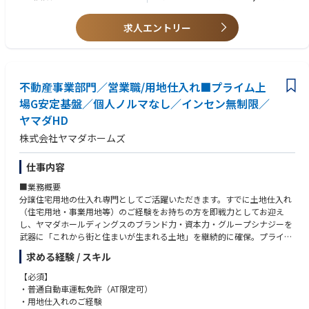
求人エントリー
不動産事業部門／営業職/用地仕入れ■プライム上
場G安定基盤／個人ノルマなし／インセン無制限／
ヤマダHD
株式会社ヤマダホームズ
仕事内容
■業務概要
分譲住宅用地の仕入れ専門としてご活躍いただきます。すでに土地仕入れ
（住宅用地・事業用地等）のご経験をお持ちの方を即戦力としてお迎え
し、ヤマダホールディングスのブランド力・資本力・グループシナジーを
武器に「これから街と住まいが生まれる土地」を継続的に確保。プライム
上場ホールディングス傘下の盤石な経営基盤のもと、生活インフラである
求める経験 / スキル
住領域×不動産の成長市場で、上流工程（用地取得）に集中できます。成
果はインセンティブで正当に還元（上限なし）。チームで戦う体制のた
【必須】
め、過度な個人ノルマに追われず、再現性の高い仕入れ活動に専念可能で
・普通自動車運転免許（AT限定可）
す。
・用地仕入れのご経験