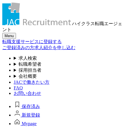
ハイクラス転職
エージェ
ント
Menu
転職支援サービスに登録する
ご登録済みの方
求人紹介を申し込む
求人検索
転職希望者
採用担当者
会社概要
JACで働きたい方
FAQ
お問い合わせ
保存済み
新規登録
Mypage