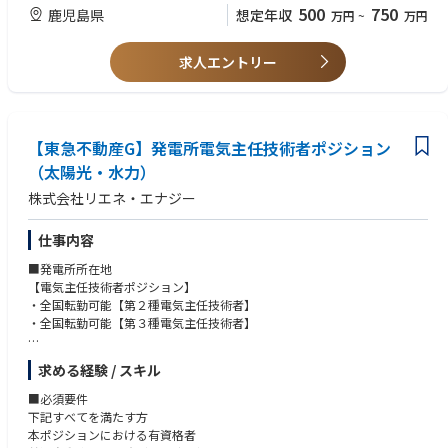
具体的には、
建築設備士
500
750
鹿児島県
想定年収
万円
~
万円
①＜意匠設計＞
電気主任技術者
1. 各部門を取りまとめ、クライアントと打ち合わせを行いながら、外観
設計事務所又はゼネコンで設計に従事されている方
装飾、色彩、形状などのデザインの基本計画を作成し、
求人エントリー
【求める人物像】
顧客の要望や法規、施工方法などを加味しながらさらなる検討を行
大組織で窮屈感を感じている方
い、形として具現化していきます。
鹿児島Uターン大歓迎
2. 設計図面作成 (二次元)Auto CAD 、(BIM)Archi CAD及びRevit
3. 建築工事 積算・見積
【東急不動産G】発電所電気主任技術者ポジション
4. 現場監理
（太陽光・水力）
②＜電気設備設計＞
株式会社リエネ・エナジー
1． 顧客の要求を十分理解しコストを見据えた提案、新技術の探求に努め
より良い形を提供しています。
2. 設計図面作成 Tfas、Rebro
仕事内容
3. 電気設備工事 積算・見積
■発電所所在地
4. 現場監理
【電気主任技術者ポジション】
・全国転勤可能【第２種電気主任技術者】
③＜機械(空調衛生)設備設計＞
・全国転勤可能【第３種電気主任技術者】
1． 顧客の要求を十分理解しコストを見据えた提案、新技術の探求に努め
より良い形を提供しています。
～北海道、東北エリア～（青森県、岩手県、宮城県、秋田県、山形県、福
2. 設計図面作成 Tfas、Rebro
求める経験 / スキル
島県）
3. 機械設備工事 積算・見積
・北海道根室市【第２種電気主任技術者】
■必須要件
4. 現場監理
・青森県青森市【第２種電気主任技術者】
下記すべてを満たす方
・青森県野辺地町【第２種電気主任技術者】
本ポジションにおける有資格者
④〈建築構造設計〉