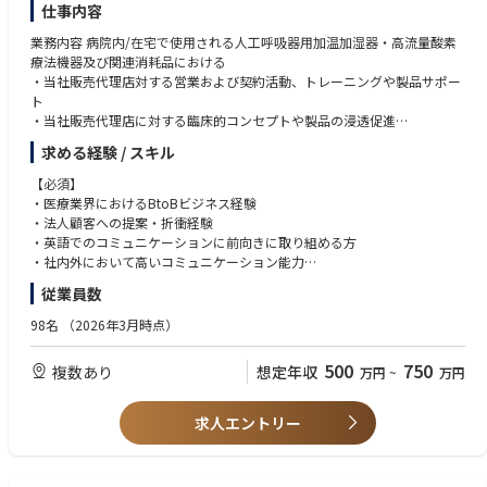
仕事内容
業務内容 病院内/在宅で使用される人工呼吸器用加温加湿器・高流量酸素
療法機器及び関連消耗品における
・当社販売代理店対する営業および契約活動、トレーニングや製品サポー
ト
・当社販売代理店に対する臨床的コンセプトや製品の浸透促進
・担当領域における拡販施策の立案・遂行並びに市場動向の情報収集
求める経験 / スキル
【必須】
・医療業界におけるBtoBビジネス経験
・法人顧客への提案・折衝経験
・英語でのコミュニケーションに前向きに取り組める方
・社内外において高いコミュニケーション能力
・チームとしての活動に抵抗のない方
従業員数
【尚可】
98名
（2026年3月時点）
・医療機器メーカー向けOEM営業または技術営業経験
・人工呼吸器などの呼吸領域および/もしくは麻酔領域の知見
500
750
複数あり
想定年収
万円
~
万円
・在宅医療（在宅酸素・在宅人工呼吸等）の経験
・新規事業や新製品の立ち上げに関わった経験
・マーケティング経験者
求人エントリー
・英語を用いた業務経験（目安：TOEIC 730点以上）
・強いチーム文化に積極的に貢献する能動的な姿勢と意欲