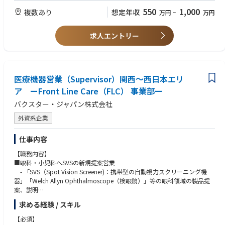
- 治験の進捗管理： 症例数の進捗管理、症例報告書の回収・点検、症例報
コミニュケーションスキル、ネゴシエーションスキル、コーディネーショ
550
1,000
複数あり
想定年収
万円
~
万円
告書と資料との照合
ンスキル
- 治験薬の交付、供給管理状況の確認、回収
理系の専門学校、短大、大卒、院卒以上
- モニタリング報告書の作成
求人エントリー
- 治験終了手続き、確認作業
【歓迎（WANT）】
CTMSの使用経験
～Evolved Clinical Delivery (ECD)モデルについて～
英語での業務経験（Reading/Writing）
ECDとは、各役割(ロール)の専門性を発揮し、チーム力でベストサービス
新人/若手CRAの教育経験
を提供​するモデルです。以下3つのロールに分かれており、複数施設をチ
医療機器営業（Supervisor）関西～西日本エリ
ーム（ユニット）で担当することでフレキシブルに業務を分担し担当しま
ア ーFront Line Care（FLC） 事業部ー
す。
バクスター・ジャパン株式会社
- Remote CRA：Site Managementの責任者(施設の主担当）、CTMとのメ
外資系企業
インコンタクト先
- On-site CRA：Remote CRAのリクエストに応じて施設訪問等、医療機関
仕事内容
で実施する業務を担当
- Assistant CRA：Remote CRAの管理下でSite Managementの各タスクを実
【職務内容】
施
■眼科・小児科へSVSの新規提案営業
- 「SVS（Spot Vision Screener)：携帯型の自動視力スクリーニング機
器」「Welch Allyn Ophthalmoscope（検眼鏡）」等の眼科領域の製品提
案、説明
■病院、代理店への提案活動の製品説明、デモ実施
求める経験 / スキル
・ 導入の提案および導入後の取り扱い説明
・ 採用施設へのフォローアップ（臨床評価や課題の収集など）
【必須】