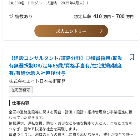
専門薬剤師や薬局長などのステップアップはもちろんですが、社内のキャ
18,300名
（(※グループ連結 2025年4月末））
リアチャレンジ制度にて人事部や経理部、
化粧品開発など薬剤師の枠を超えて活躍している社員も多くいます！
410
700
複数あり
想定年収
万円
~
万円
求人エントリー
【建設コンサルタント/道路分野】◎増員採用/転勤
有無選択制OK/定年65歳/資格手当有/在宅勤務制度
有/有給休暇入社直後付与
株式会社エイト日本技術開発
在宅勤務可
仕事内容
全国の道路施設等に関する調査・計画・設計・維持管理及び事業推進に携
わっていただきます。
情報通信、運転支援、防災・減災など多様な機能で人と人、まちとまちを
つなぎ、豊かで快適な社会を実現します。
道路づくりは、地域の人々の暮らしに寄り添いながら、 誰もが安全で快適
に利用できる交通環境の実現を目指しています。