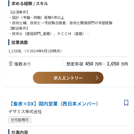
求める経験 / スキル
【必須条件】
・設計（予備・詳細）経験5年以上
・技術士補、技術士一次試験合格者、技術士関連部門の学習経験
【歓迎条件】
・技術士（建設部門_道路）、ＲＣＣＭ（道路）
・募集地域へのIターン、Uターンをお考えの方
従業員数
1,158名
（※2024年6⽉1⽇時点）
450
1,050
複数あり
想定年収
万円
~
万円
求人エントリー
【畜産×DX】国内営業（西日本メンバー）
デザミス株式会社
在宅勤務可
仕事内容