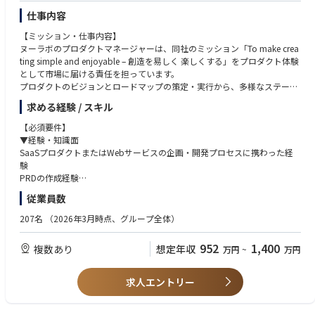
【電気工事士ポジション】
仕事内容
～北海道、東北エリア～（青森県、岩手県、宮城県、秋田県、山形県、福
島県）
【ミッション・仕事内容】
・宮城県鬼首【電気工事士】
ヌーラボのプロダクトマネージャーは、同社のミッション「To make crea
・福島県白河市【電気工事士】
ting simple and enjoyable – 創造を易しく 楽しくする」をプロダクト体験
・福島県須賀川市【電気工事士】
として市場に届ける責任を担っています。
・福島県福島市【電気工事士】
プロダクトのビジョンとロードマップの策定・実行から、多様なステーク
ホルダーのハブとなり、リリース後の市場浸透施策まで、PdMとPMMの両
求める経験 / スキル
～北陸、中部エリア～（新潟県、富山県、石川県、福井県、岐阜県、静岡
面を横断的に担当します。
県、愛知県、三重県）
【必須要件】
・富山県高岡市【電気工事士】
【具体的な挑戦課題】
▼経験・知識面
・石川県宝達志水町【電気工事士】
プロダクト戦略・ビジョン・ロードマップの策定と優先順位付け
SaaSプロダクトまたはWebサービスの企画・開発プロセスに携わった経
データ構造や制約を理解した上での、PRD（プロダクト要件定義書）への
験
落とし込み
PRDの作成経験
パフォーマンス測定やユーザー行動ログの分析を通じた継続的な改善
エンジニアやデザイナーとの協業経験
従業員数
開発・デザイン・CS・マーケティングなど、多様なチームとの共創・合意
アジャイル開発（Scrum / Kanbanなど）の手法を用いたPM経験
形成
定量・定性データ分析の基礎知識およびBIツールの利用経験
207名
（2026年3月時点、グループ全体）
【具体的な仕事内容】
▼素養・スキル面
952
1,400
複数あり
想定年収
万円
~
万円
■ヌーラボサービスの事業規模拡大
遊び心を持って取り組むことができる
顧客のニーズと市場のトレンドを理解し、ヌーラボのミッションに共感し
顧客の声をただ聞くだけでなく、ヌーラボのミッションに共感してプロダ
ながら魅力的な製品を提供し続けます。
クト開発に取り組んでいただきたいと考えます。
求人エントリー
プロダクト戦略の策定・実行、プロダクトビジョン / ロードマップの策
進んでアウトプット・言語化できるスキル
定・優先順位付けと実行を担います。
リモートワーク中心の働き方において、想いや考えを言語化する力、能動
まずはいくつかのチームを担当してもらい、プロダクト・顧客・チームの