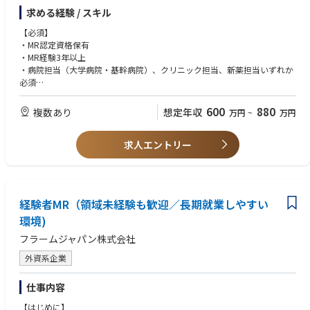
・関西～西日本エリア(出張あり)
求める経験 / スキル
※バスクタージャパン㈱で採用後、グループ企業(子会社)である「Welch A
【必須】
llyn 社」へ出向となります。
・MR認定資格保有
・MR経験3年以上
・病院担当（大学病院・基幹病院）、クリニック担当、新薬担当いずれか
必須
【優遇条件】
600
880
複数あり
想定年収
万円
~
万円
整形外科担当経験ある方
MR認定資格(必須),普通自動車免許(必須)
求人エントリー
経験者MR（領域未経験も歓迎／長期就業しやすい
環境)
フラームジャパン株式会社
外資系企業
仕事内容
【はじめに】