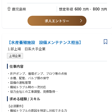
・普通自動車免許
600
800
鹿児島県
想定年収
万円
~
万円
【尚可要件】
・機械トラブルの原因を特定し対処できる力
求人エントリー
・機械設備またはプラント設備の保全経験があり、ポンプ、配管、回転機
器の基礎知識を有する方
・一次対応後、業者との連携が図れる方。
【水産養殖施設 設備メンテナンス担当】
１部上場 日系大手企業
上場企業
仕事内容
・井戸ポンプ、循環ポンプ、ブロワ等の点検
・水槽、配管、バルブ類の保守
・設備の運転管理
・機械トラブル時の一次対応
・協力会社との工事調整、見積取得
求める経験 / スキル
※電気計装、設備のメンテナンスも対応いただける方はそちらもお任せい
たします。
【必須要件】
・機械トラブルの原因を特定し対処できる力