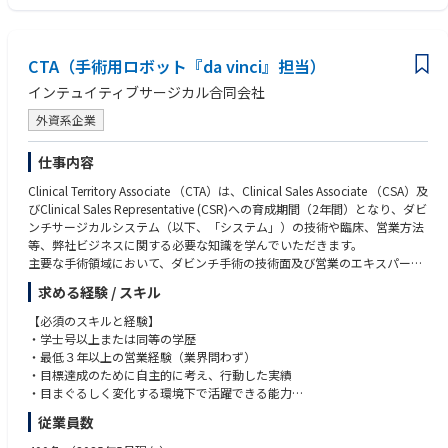
CTA（手術用ロボット『da vinci』担当）
インテュイティブサージカル合同会社
外資系企業
仕事内容
Clinical Territory Associate （CTA）は、Clinical Sales Associate （CSA）及
びClinical Sales Representative (CSR)への育成期間（2年間）となり、ダビ
ンチサージカルシステム（以下、「システム」）の技術や臨床、営業方法
等、弊社ビジネスに関する必要な知識を学んでいただきます。
主要な手術領域において、ダビンチ手術の技術面及び営業のエキスパート
となるためのトレーニングを受け、配属されたエリアでの営業活動を通し
求める経験 / スキル
てシステム導入後の稼働率を最大化するサポートを行います。
基本的な職務
【必須のスキルと経験】
• 医師や医療スタッフに対して、ダビンチ手術テクノロジートレーニング
・学士号以上または同等の学歴
パスウェイ（初症例を実施される前に修了いただくことが必須となるトレ
・最低３年以上の営業経験（業界問わず）
ーニングプログラム）とスキルアップ過程について説明する。
・目標達成のために自主的に考え、行動した実績
• 医師や医療スタッフに対して、オンサイトトレーニング（実機を使用し
・目まぐるしく変化する環境下で活躍できる能力
た研修）とドライトレーニング（システムのセッティング、理論、概要の
・誠実さ、素直さを兼ね備え、責任感を持った行動ができる方
従業員数
研修）を実施する。
・MS Office（Excel/Word/PPT）の基礎的な知識
• 担当施設全診療科のTR100トレーニング（ダビンチ執刀医が認定証取得
・日本語ネイティブ、もしくはN1相当レベル