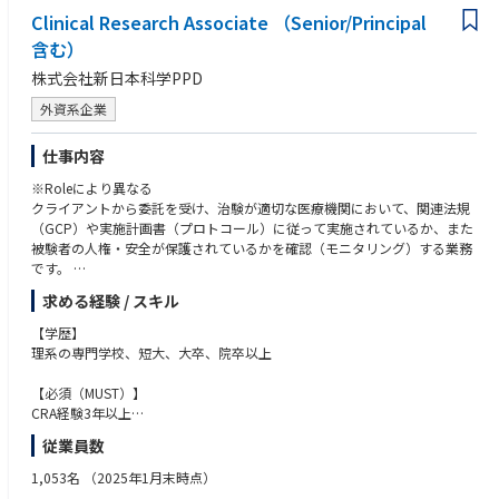
Clinical Research Associate （Senior/Principal
含む）
株式会社新日本科学PPD
外資系企業
仕事内容
※Roleにより異なる
クライアントから委託を受け、治験が適切な医療機関において、関連法規
（GCP）や実施計画書（プロトコール）に従って実施されているか、また
被験者の人権・安全が保護されているかを確認（モニタリング）する業務
です。
求める経験 / スキル
- 治験を実施する医療機関と担当医の選定
- 各施設における治験手続き業務（初回・変更・終了）全般
【学歴】
- エントリー進捗および症例スクリーニング状況の確認等の症例管理
理系の専門学校、短大、大卒、院卒以上
- 施設からのプロトコールや症例関連の問い合わせ対応、施設のEDC対応
補助（クエリ対応等）
【必須（MUST）】
- モニタリングプランに基づいたサイトマネジメントコール
CRA経験3年以上
- 治験届出内容（医師等の異動等）の確認
製薬メーカーやCROにおける企業治験の施設選定から終了手続きまでの一
従業員数
- システム関連のセットアップ
貫したモニタリング経験
- 治験スケジュールや契約内容の確認、医療機関のスタッフへの説明会の
Lead CRA経験 もしくは 後輩育成の経験がある方
1,053名
（2025年1月末時点）
実施
グローバル試験の経験