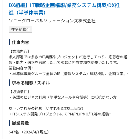
DX組織】IT戦略企画構想/業務システム構築/DX推
進（半導体事業）
ソニーグローバルソリューションズ株式会社
在宅勤務可
仕事内容
【業務内容】
求人部署では多数のIT業務やプロジェクトが進行しており、応募者の経
験・能力・適正を考慮した上で柔軟に担当業務を調整いたします。
業務内容の例：
・半導体事業グループ全体のIS（情報システム）戦略検討、企画立案、予
算管理担当
求める経験 / スキル
・SCKの業務アプリケーション構築プロジェクト担当（PMO、ベンダー管
理など）
【必須条件】
・SCKにおけるDX推進担当（データマネジメント、データ分析推進、AI活
・英語のビジネス利用（簡単なメールや会話等）に抵抗がない方
用検討など）
以下いずれかの経験（いずれも3年以上目安）
※業務内容については、将来的に会社の定める業務（出向含む）へ変更と
・ITシステム開発プロジェクトにてPM/PL/PMO/TL等の経験
なる場合があります。
・IT関連プロジェクトの企画構想立案経験
従業員数
・データ利活用推進経験（データマネジメント、データ分析推進、AI活用
【部署の事業・サービス】
検討等）
647名
（2024/4/1現在）
・半導体事業グループの一員として、BPRや情報システム構築を通して会