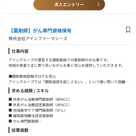
求人エントリー
【薬剤師】がん専門資格保有
株式会社アインファーマシーズ
仕事内容
アイングループが運営する調剤薬局での薬剤師のお仕事です。
地域の患者さまに寄り添いながらお薬と安心を提供していただきます。
●調剤薬局経験ゼロでも安心
アイングループでは「調剤過誤を起こさない」、という強い想いで店舗にI
T技術を活用した調剤過誤防止システムを導入しています。
求める経験 / スキル
安全と患者さまの待ち時間短縮を目指し、服薬指導などの薬剤師の本来業
務に注力することができる環境をつくっています。
■ 外来がん治療専門薬剤師（BPACC）
ご入社後はオリジナルの教育システムを用い、スタッフがサポートします
■ 外来がん治療認定薬剤師（APACC）
のでご安心ください。
■ 地域薬学ケア専門薬剤師（がん）
■ 緩和薬物療法認定薬剤師
●多彩なキャリアアップ
■ がん専門薬剤師
アイングループでは薬のプロフェッショナルとして薬剤師の専門性を高め
■ がん指導薬剤師
従業員数
ていくことを応援します。