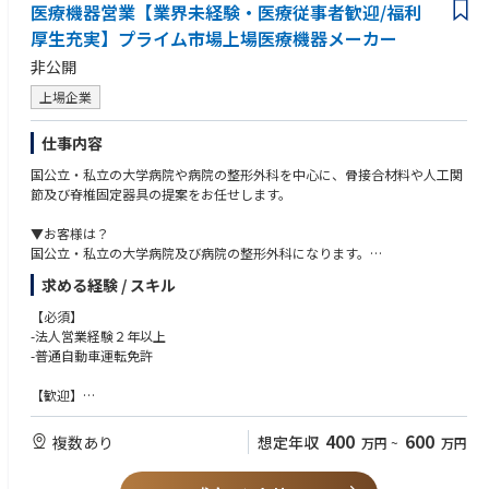
① 提案営業およびパートナー連携
医療機器営業【業界未経験・医療従事者歓迎/福利
・大手飼料メーカーや農協等のパートナー企業との連携・同行営業
厚生充実】プライム市場上場医療機器メーカー
・畜産農家への課題ヒアリング、U-motion®のご提案（バイタルデータに
非公開
基づく死亡率低下・繁殖効率向上などの提案）
上場企業
② 現場導入支援・既存顧客対応
・機器設置時の現場（牛舎等）立ち会い、運用サポート、一次情報の収集
仕事内容
・担当エリア内における顧客の活用促進・フォローアップ
国公立・私立の大学病院や病院の整形外科を中心に、骨接合材料や人工関
【当社での働き方について】
節及び脊椎固定器具の提案をお任せします。
■ 裁量と責任を持った自走型ワークスタイル
特定のオフィスに出社義務を設けないスタイル（直行直帰ベース）を採用
▼お客様は？
しているため、自身の裁量でエリア戦略を立案・実行できる面白さがあり
国公立・私立の大学病院及び病院の整形外科になります。
ます。
▼扱う商品は？
一方で、マニュアルや固定化されたオペレーションは整備途上にありま
求める経験 / スキル
骨折治療用の骨接合材料や人工関節、脊椎固定器具などの医療機器が中心
す。「すでにある仕組みを運用する」のではなく、
です。
【必須】
現場課題から逆算して自ら営業プロセスや仕組みを作り上げていく姿勢が
▼営業スタイルは？
-法人営業経験２年以上
求められます。
クライアント先へ商品カタログやデモ製品を持参し、ドクターに対するPR
-普通自動車運転免許
や実演、取扱説明を行っていただきます！
【このポジションの面白さ・やりがい】
商品の取扱方法に関するフォローなどを、実際の手術現場にて行う場合も
【歓迎】
◾️市場価値の高い営業経験
あります。
-医療機器の営業経験
成長著しいアグリテック（農業IT）分野で、無形商材×IoTを用いたコンサ
-整形外科領域での営業経験
400
600
ルティング営業スキルが身につく
複数あり
想定年収
万円
~
万円
何度も病院を訪問してドクターと関わり、信頼関係を構築していくことで
-直行直帰の営業スタイルのため、セルフコントロールができる方
◾️圧倒的な裁量権
「ドクターが求める商品は何か」を把握し、適切な提案を行ってくださ
現場の判断を重視する社風のため、自らのアイデアで戦略を工夫し、実行
い。常に新しい情報を提供することが大事な職種なので、学会などへ参加