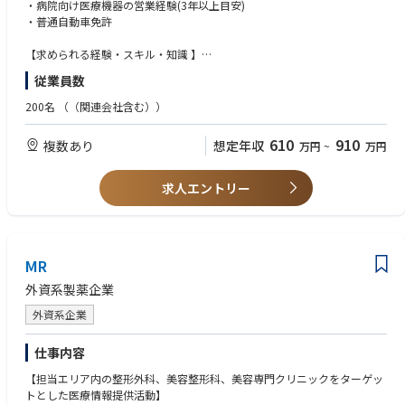
・病院向け医療機器の営業経験(3年以上目安)
■代理店との関係構築・管理・販売施策の推進
・普通自動車免許
・各エリアの代理店向け販売施策の立案（製品勉強会の実施、販売キャ
ンペーンや販促資料の提供など）
【求められる経験・スキル・知識 】
・各エリアの代理店と関係構築および販売戦略の共有。
・眼科領域の経験があれば尚可
従業員数
・交渉力、分析力、論理的思考力、課題抽出力、計画策定＆実行力
・各エリアの代理店と情報共有をし新規開業時へ提案を行う。
・コミュニケーションスキル、プレゼンテーションスキル
200名
（（関連会社含む））
・代理店の販売実績と活動状況の把握と管理
・分析力、計画策定・実行力、コミュニケーションスキル
・代理店営業担当との同行訪問及び案件フォロー
・エネルギッシュ且つ情熱的な方
610
910
複数あり
想定年収
万円
~
万円
■販売管理および社内連携業務
・販売案件管理、需要予測、在庫調整
求人エントリー
・Tech部門による顧客対応のサポート及びマーケティング部門との連携
による販促資料の情報提供
ーFront Line Care (FLC) 部門 ー
・Baxterの病院向けケア・ポートフォリオを担い、手術室から病棟に至る
MR
まで医療従事者を支援します。
外資系製薬企業
・患者モニタリングシステム、心臓診断機器、身体診察・診断ツール、視
覚スクリーニング技術など、信頼性の高い製品群を取り扱っています。
外資系企業
・医療従事者が患者のベッドサイドで、安全かつ効率的なケアを提供でき
るよう支援する製品・ソリューションを提供します。
仕事内容
【担当エリア内の整形外科、美容整形科、美容専門クリニックをターゲッ
【募集エリア】
トとした医療情報提供活動】