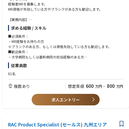
経験者MRを募集します。
MR資格が失効している方やブランクがある方も歓迎します。
【業務内容】
MR業務全般（新薬投入時の営業サポート等）を担当します。
求める経験 / スキル
■新薬投入時のプロモーション
■既存品の市場拡大
■必須条件：
■病院市場攻略 等
・MR経験をお持ちの方
各製薬企業の戦略にしたがい、上記の業務に取り組み、しっかりとクライ
※ブランクのある方、もしくは資格失効している方も歓迎します。
アントとの信頼関係を築いていきます。
■歓迎条件：
・大学病院もしくは基幹病院の担当経験のある方
【CSO所属のMRとは】
・バイオ医薬品取り扱い経験者
従業員数
医薬品・医療機器メーカーなどから依頼を受け、クライアントの営業活動
を受託する企業のことです。
81名
CSOのMRとして働きながら、経験次第でメーカー側への転籍のチャンス
もございます。
600
800
複数あり
想定年収
万円
~
万円
求人エントリー
RAC Product Specialist (セールス) 九州エリア