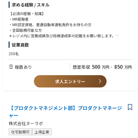
・長崎県長崎市【第２種電気主任技術者】
求める経験 / スキル
・大分県別府市【第２種電気主任技術者】
・大分県別府市【第３種電気主任技術者】
【必須の経験・知識】
・宮崎県宮崎市【第２種電気主任技術者】
・MR経験者
・宮崎県宮崎市【第３種電気主任技術者】
・MR認定資格、普通自動車運転免許をお持ちの方
・宮崎県高鍋町【第２種電気主任技術者】
・全国勤務可能な方
・宮崎県高鍋町【第３種電気主任技術者】
＊レジメ内に営業成績及び目標達成率の記載をお願い致します。
・鹿児島県指宿市【第２種電気主任技術者】
MR認定資格、運転免許証
従業員数
【保安業務従事者】※第3種電気主任技術者もしくは第2種電気主任技術者
250名
の資格をお持ちの方
～北海道、東北エリア～（青森県、岩手県、宮城県、秋田県、山形県、福
500
850
複数あり
想定年収
万円
~
万円
島県）
・青森県八戸市【電気保安業務従事者】
・岩手県一関市【電気保安業務従事者】
求人エントリー
・福島県南相馬市【電気保安業務従事者】
～関東エリア～（茨城県、栃木県、群馬県、埼玉県、千葉県、東京都、神
奈川県、山梨県、長野県）
【プロダクトマネジメント部】プロダクトマネージ
・茨城県行方市【電気保安業務従事者】
・栃木県宇都宮市【電気保安業務従事者】
ャー
・埼玉県熊谷市【電気保安業務従事者】
株式会社ヌーラボ
・千葉県市原市【電気保安業務従事者】
・神奈川県厚木市【電気保安業務従事者】
在宅勤務可
上場企業