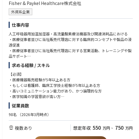
Fisher & Paykel Healthcare株式会社
外資系企業
仕事内容
人工呼吸器用加温加湿器・高流量酸素療法機器及び関連消耗品における
・医療従事者並びに当社販売代理店に対する臨床的コンセプトや製品の浸
透促進
・医療従事者並びに当社販売代理店に対する営業活動、トレーニングや製
品サポート
・担当地域における拡販施策の立案・遂行並びに市場動向の情報収集
求める経験 / スキル
【必須】
・医療機器販売経験が5年以上ある方
・もしくは看護師、臨床工学技士経験が5年以上ある方
・高いコミュニケーション能力があり、かつ論理的な方
・医学知識の学習意欲が高い方
・Office（Word、Excel、PowerPoint）などのPCスキルを有している方
従業員数
・普通自動車第1種免許保持 （ペーパードライバーではなく運転ができる
方）
98名
（2026年3月時点）
【尚可】
550
750
複数あり
想定年収
万円
~
万円
・急性期領域、呼吸関連商材に関する経験
・医療機器メーカーでの営業経験