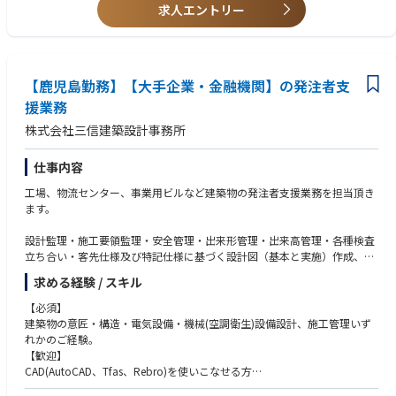
・英語関連スキル
求人エントリー
・全国転勤可能な方 （但し、ご本人への打診なしに、いきなり転勤辞令
が出ることはありません）
【鹿児島勤務】【大手企業・金融機関】の発注者支
援業務
株式会社三信建築設計事務所
仕事内容
工場、物流センター、事業用ビルなど建築物の発注者支援業務を担当頂き
ます。
設計監理・施工要領監理・安全管理・出来形管理・出来高管理・各種検査
立ち合い・客先仕様及び特記仕様に基づく設計図（基本と実施）作成、並
びに施工に関わる打ち合わせなどの発注者の代行、支援を行います。
求める経験 / スキル
意匠・電気設備・機械(空調衛生)設備・構造設計それぞれの専門分野を担
【必須】
当して頂きます。
建築物の意匠・構造・電気設備・機械(空調衛生)設備設計、施工管理いず
主にクライアントとの基本計画打合せ及び現場監理を担当して頂きます。
れかのご経験。
（さらに、実施設計図作成、予算書・実施積算書作成等を担当していただ
【歓迎】
ける方は優遇いたします。）
CAD(AutoCAD、Tfas、Rebro)を使いこなせる方
一級建築士