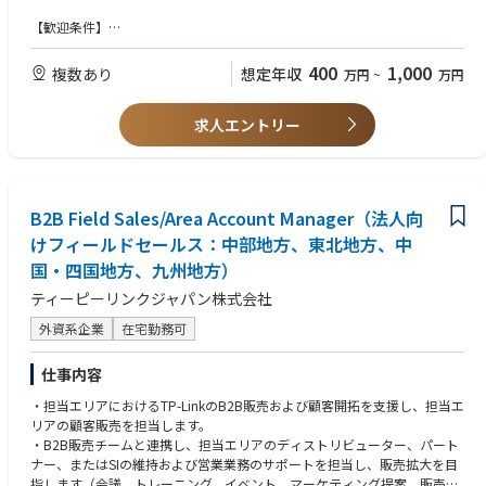
■業務詳細
【歓迎条件】
住宅用地の情報収集～仕入れまで一気通貫で担当。不動産仲介会社・地
・宅地建物取引士をお持ちの方
主・デベロッパー等への訪問／案件ヒアリング、現地・周辺調査、権利関
400
1,000
複数あり
想定年収
万円
~
万円
係・法規制・造成/インフラ・収支の精査、価格/条件交渉、契約推進ま
で。あなたの「目利き」「相場観」「事業採算の組み立て」「条件調整
力」をさらに高いレベルで磨けます（稟議・決裁も仕組化されスピード感
求人エントリー
◎）。
■扱うサービス
ヤマダHDの住宅事業における分譲住宅用地。スマートハウスのスタート地
B2B Field Sales/Area Account Manager（法人向
点をつくる、事業成長の最重要領域です。
けフィールドセールス：中部地方、東北地方、中
■組織構成
国・四国地方、九州地方）
上司・先輩、関連部署、協力会社と密に連携。仕入れの意思決定はチーム
で行い、成功・失敗事例を共有しながら成果最大化を図ります。
ティーピーリンクジャパン株式会社
外資系企業
在宅勤務可
■業務の魅力
・安定：プライム上場HD子会社×多角的事業展開の資本力で、景況に左右
仕事内容
されにくい事業運営。
・将来性：住まい需要を支える不動産×住宅領域で、グループとして継続
・担当エリアにおけるTP-LinkのB2B販売および顧客開拓を支援し、担当エ
投資。用地確保は今後も価値が高まり続ける中核業務。
リアの顧客販売を担当します。
・キャリア/専門性：用地仕入れは上流工程。相場観、法務/税務、開発/造
・B2B販売チームと連携し、担当エリアのディストリビューター、パート
成、収支設計、交渉術が実務で体系化され、市場価値が大きく向上。将来
ナー、またはSIの維持および営業業務のサポートを担当し、販売拡大を目
的にエリア責任者・マネジメントも目指せます。
指します（会議、トレーニング、イベント、マーケティング提案、販売資