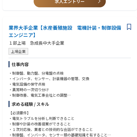
求人エントリー
普通自動車運転免許
できる環境
することもございます。
◾️社会貢献の実感
日本の食を支える一次産業の課題（労働力不足や高齢化）を、最新テクノ
【教育研修制度】
ロジーで解決するやりがいを直接感じられる
入社後は1か月ほど、本社や商品センター内で研修を実施し、製品知識を
業界大手企業【水産養殖施設 電機計装・制御設備
身につけていきます。
その後は３～６カ月ほどの研修を経て一人立ちしていただきます。様々な
エンジニア】
先輩によるOJTを実施。営業活動や当社製品を使用した手術への立ち合い
１部上場 急成長中大手企業
などを通して、具体的な業務を習得していただきます。
当社の営業職には、
上場企業
◇病院の窓口として全製品を取り扱うジェネラリスト営業
◇一分野の専門性を高めてセールスを行うスペシャリスト営業
仕事内容
があり、本人の成長をしっかりと見極めた上で研修を修了した後に、個人
の希望や適性などに応じて本配属を決定します。
・制御盤、動力盤、分電盤の点検
医療機器営業としてのスキルをじっくり習得できる環境です。
・インバータ、センサー、計装機器の管理、交換
・電気設備の保守点検
【将来のキャリアパス】
・異常時の一次切り分け
まずは営業職としてキャリアを築いていただきます。ゆくゆくは、営業経
・制御改善、電気工事会社との調整
験を活かして副所長や所長など、マネジメント職へのキャリアアップを目
求める経験 / スキル
指せます。
※機械設備のメンテナンスも対応いただける方はそちらもお任せいたしま
またスキルや希望によっては、マーケティング・ロジスティック（物
す。
【必須要件】
流）・経営企画など、多様な専門性を高めていくキャリアを描いていくこ
・電気トラブルを分析し判断できること
とも可能です。
・制御や計装の改善提案ができること
・１次対応後、業者との技術的な会話ができること
・制御盤、インバータ、センサー類の基礎知識そ有すること