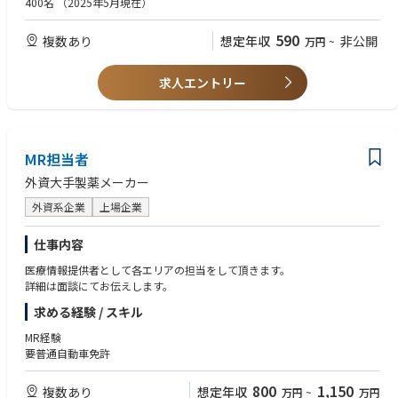
400名
（2025年5月現在）
のために行うラボトレーニング）の練習を担当する。
・普通自動車運転免許
• 医師や医療スタッフに対して、製品のデモンストレーションやインサー
590
複数あり
想定年収
非公開
万円
~
ビス（製品の説明と実際にシステムを触りながら理解していただく）を主
【望ましいスキルと経験】
導する。
・英語力
• システムを使用した手術に立会い、製品の安全使用のためにサポートす
・医療業界、特に医療機器業界経験者
求人エントリー
る。
• 上記活動や手術室に対する営業活動、カスタマーサポートトレーニング
等を通じて、チームの四半期目標達成に貢献する。
• 上記の営業活動を通じて、エリアにおけるシステムの認知向上および術
式の採用に繋がる営業活動、マーケティング活動のサポートやコーディネ
MR担当者
ーションを行う。
外資大手製薬メーカー
• 日報（営業・症例報告、営業活動の結果）や経費精算、社内オンライン
トレーニングや社内システムを使用した事務処理を行う。
外資系企業
上場企業
仕事内容
医療情報提供者として各エリアの担当をして頂きます。
詳細は面談にてお伝えします。
求める経験 / スキル
MR経験
要普通自動車免許
800
1,150
複数あり
想定年収
万円
~
万円