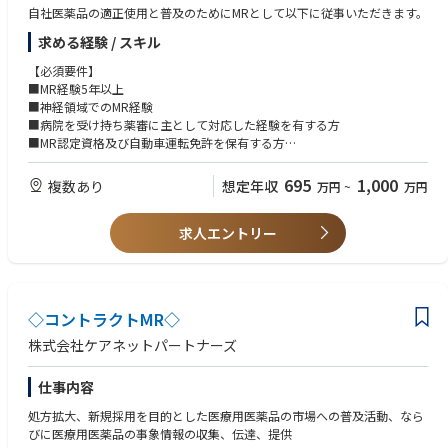
・富山県高岡市【第３種電気主任技術者】
自社医薬品の適正使用と普及のためにMRとして以下に従事いただきます。
・石川県宝達志水町【第３種電気主任技術者】
・石川県能美市【第３種電気主任技術者】
求める経験 / スキル
・石川県鳳珠郡穴水町【第２種電気主任技術者】
【必須要件】
・石川県七尾市【第２種電気主任技術者】
■MR経験5年以上
・岐阜県高山市【第２種電気主任技術者】
■神経領域でのMR経験
・三重県伊勢市【第２種電気主任技術者】
■病院を受け持ち薬審に主として対応した経験を有する方
・三重県四日市市【第２種電気主任技術者】
■MR認定資格及び自動車運転免許を保有する方
■将来的な転勤に対応可能な方
～近畿エリア～（滋賀県、京都府、大阪府、兵庫県、奈良県、和歌山県）
695
1,000
複数あり
・和歌山県和歌山市【第２種電気主任技術者】
想定年収
万円
~
万円
【歓迎要件】
・大阪府枚方市【第２種電気主任技術者】
■広域担当経験
・大阪府吹田市【第２種電気主任技術者】
求人エントリー
■論文を読み込める英語力
・和歌山県和歌山市【第２種電気主任技術者】
～中国、四国エリア～（鳥取県、島根県、岡山県、広島県、山口県、徳島
県、香川県、愛媛県、高知県）
・広島県三次市【第２種電気主任技術者】
◇コントラクトMR◇
・山口県山口市【第２種電気主任技術者】
株式会社ケアネットパートナーズ
・山口県柳井市【第２種電気主任技術者】
～九州、沖縄エリア～（福岡県、佐賀県、長崎県、熊本県、大分県、宮崎
仕事内容
県、鹿児島県、沖縄県）
処方拡大、新規採用を目的とした医療用医薬品の市場への普及活動、なら
・福岡県久留米市【第２種電気主任技術者】
びに医療用医薬品の事象情報の収集、伝達、提供
・福岡県久留米市【第３種電気主任技術者】