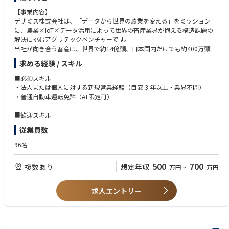
【事業内容】
デザミス株式会社は、「データから世界の農業を変える」をミッション
に、農業×IoT×データ活用によって世界の畜産業界が抱える構造課題の
解決に挑むアグリテックベンチャーです。
当社が向き合う畜産は、世界で約14億頭、日本国内だけでも約400万頭の
牛が存在する巨大市場であり、市場規模は約4兆円に及びます。
求める経験 / スキル
一方で畜産業界では、
■必須スキル
・人手不足
・法人または個人に対する新規営業経験（目安 3 年以上・業界不問）
・高齢化
・普通自動車運転免許（AT限定可）
・IT化の遅れ
・生産効率低下
■歓迎スキル
といった課題が世界共通で存在しています。
・無形商材（SaaS、ITサービス、コンサルティング等）の提案営業経験
従業員数
・代理店営業／パートナーセールスの経験
私たちは、牛の行動データを24時間可視化するIoTプロダクト「U-motion
96名
®」を展開し、畜産経営そのものをアップデートしてきました。
■求める人物像
・一次産業、ソーシャルビジネスに関する強い興味・関心
500
700
複数あり
想定年収
万円
~
万円
今回募集するのは、担当エリアにおける『U-motion®』の普及を加速さ
・現場（牧場）へ実際に足を運び、農家様と同じ目線で課題に向き合える
せ、現場から日本の畜産を変えるフィールドセールスです。
現場主義の方
単に商材を売るのではなく、地域ごとの特性に合わせた提案から、導入後
・出張（エリア内の宿泊を伴う移動）に対応できる方
求人エントリー
のフォロー・運用定着まで一気通貫で携わり、
・現場の課題に合わせてプロセスや型を自らアップデート・改善できる方
顧客である農家様の経営課題解決を推進していただきます。
【仕事内容】