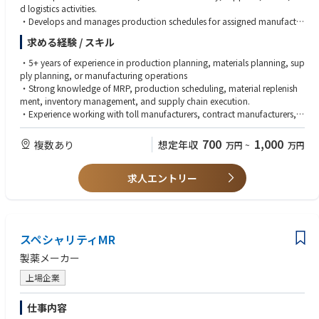
～関東エリア～（茨城県、栃木県、群馬県、埼玉県、千葉県、東京都、神
d logistics activities.
奈川県、山梨県、長野県）
・Develops and manages production schedules for assigned manufactur
・茨城県久慈郡【第３種電気主任技術者】
ing sites and tollers, balancing capacity, material availability, service req
・茨城県常陸太田市【第３種電気主任技術者】
求める経験 / スキル
uirements, and supply priorities.
・茨城県つくばみらい市【第２種電気主任技術者】
・Executes MRP planning cycles and maintains planning parameters to e
・5+ years of experience in production planning, materials planning, sup
・茨城県美浦村【第２種電気主任技術者】
nsure timely replenishment of active ingredients, raw materials, co-formu
ply planning, or manufacturing operations
・茨城県高萩市【第２種電気主任技術者】
lants, packaging, and other production inputs.
・Strong knowledge of MRP, production scheduling, material replenish
・栃木県栃木市【第２種電気主任技術者】
・Coordinates closely with suppliers, procurement teams, and logistics p
ment, inventory management, and supply chain execution.
・栃木県栃木市【第３種電気主任技術者】
artners to secure material availability and resolve supply constraints.
・Experience working with toll manufacturers, contract manufacturers, o
・栃木県宇都宮市【第２種電気主任技術者】
・Monitors production execution and proactively manages risks relating
r complex manufacturing networks.
・群馬県高崎市【第２種電気主任技術者】
to capacity constraints, supplier delays, material shortages, inventory im
・Proficiency in ERP and planning systems, including inventory, procure
700
1,000
・埼玉県熊谷市【第２種電気主任技術者】
複数あり
想定年収
万円
~
万円
balances, and operational disruptions.
ment, and production management processes.
・千葉県市原市【第３種電気主任技術者】
・Maintains visibility of inventory across suppliers, tollers, and distributio
・Strong analytical and problem-solving skills with the ability to manage
・千葉県神埼町【第２種電気主任技術者】
n locations, driving actions to mitigate shortages, excess inventory, and
求人エントリー
operational risks and competing priorities.
・神奈川県厚木市【第２種電気主任技術者】
obsolescence risks.
・Excellent stakeholder management and communication skills, working
・神奈川県厚木市【第３種電気主任技術者】
・Manages purchase orders, material call-offs, production confirmation
effectively across internal functions and external partners.
・長野県諏訪市【第３種電気主任技術者】
s, and inventory movements, ensuring accurate execution within ERP an
・Ability to drive execution in a fast-paced environment while maintainin
・長野県木曽郡【第３種電気主任技術者】
d planning systems.
g high levels of accuracy and service.
・長野県木曽郡【第２種電気主任技術者】
スペシャリティMR
・Collaborates with Supply Planning, Procurement, Logistics, Quality, R
・Business-level proficiency in English and Japanese required; APICS/CPI
・長野県松本市【第２種電気主任技術者】
egulatory, and Commercial teams to resolve issues and support business
M certification or equivalent supply chain qualification preferred
製薬メーカー
・長野県駒ケ根市【第２種電気主任技術者】
objectives.
・Drives continuous improvement initiatives focused on planning accura
上場企業
～北陸、中部エリア～（新潟県、富山県、石川県、福井県、岐阜県、静岡
cy, operational efficiency, service performance, and inventory optimisati
県、愛知県、三重県）
on.
仕事内容
・新潟県阿賀野市【第３種電気主任技術者】