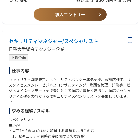
想定年収
非公開
万円
~
・金融機関の企画部門・内部管理部門（法務・コンプライアンス等）等で
の情報セキュリティに関する業務経験
求人エントリー
・金商法等、金融関連の法令諸規則に関する基本的な知識
・司法関係の資格取得者、語学力、VBAやプログラミング等のスキル
セキュリティマネジャー/スペシャリスト
日系大手総合テクノジー企業
上場企業
仕事内容
セキュリティ戦略策定、セキュリティポリシー準拠支援、成熟度評価、リ
スクアセスメント、ビジネスコンサルティング、脆弱性管理、研修等、ビ
ジネスイネーブラー（支援者）として幅広く事業と連携し、幅広くセキュ
リティ支援を実行できるセキュリティスペシャリストを募集しています。
プロジェクト例
求める経験 / スキル
・社内規則、規制に基づくリスクの可視化
スペシャリスト
■必須
・リスク改善提案と実行支援
・以下1～3のいずれかに該当する経験をお持ちの方：
1．セキュリティ戦略策定に関する実務経験