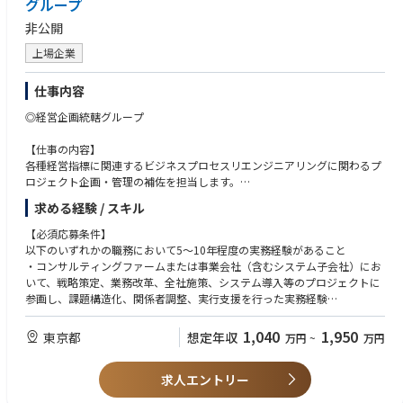
グループ
現在は日本・インド合わせて50人ほどが在籍し、クラウドやデータ&アナ
トにおけるチームリーダ相当経験も含む)
非公開
リティクス、プロセスオートメーション、
・航空業界ドメインナレッジ
サイバーセキュリティ、ITサービスマネジメントなど、テクノロジーエリ
・Altea、Radixxなどの旅客システム、整備、乗員、運航、貨物などOpera
上場企業
アごとに分かれてさまざまな業界のお客様をご支援しています。
tionシステムに関する知見
仕事内容
【サービス提供の特徴】
◆営業系基幹システム再構築◆
プロジェクトを遂行する際に日本と海外の混成チームを編成する「ハイブ
・開発プロジェクトにおけるPMまたはPMO経験がある
◎経営企画統轄グループ
リッドデリバリーモデル」です。
・パワーポイントによる資料作成
TCSにはグローバルで約60万人のプロフェッショナルがおり、世界のメジ
・EXCELによるデータ集計・分析
【仕事の内容】
ャーなITベンダーとのアライアンス関係があります。
・ユーザーや開発部門のメンバとコミュニケーションが可能
各種経営指標に関連するビジネスプロセスリエンジニアリングに関わるプ
加えて、インドの研究開発を担っている部門では独自にAI等の最新技術の
・商社プロジェクト経験
ロジェクト企画・管理の補佐を担当します。
研究をしているほか、
・営業系システムの構築もしくは運用保守、パッケージプリセールス販売
主に
産学連携のコイノベーションネットワークを有しています。こうしたグロ
求める経験 / スキル
等の経験
・プロジェクトマネジメントに関わる課題管理ならびに課題解決等
ーバルの幅広い技術知見に基づくコンサルティングが
・SAPのPJ経験または開発経験
・チェンジマネジメントに関わるユーザーコミュニケーション・トレーニ
【必須応募条件】
当社の特徴であり強みです。
・PMP資格相当(経験値優先)
ング等
以下のいずれかの職務において5～10年程度の実務経験があること
・プロダクトマネジメントに関わるパートナー・ベンダーコミュニケーシ
・コンサルティングファームまたは事業会社（含むシステム子会社）にお
◆SAP Senior Consultant◆
ョン等
いて、戦略策定、業務改革、全社施策、システム導入等のプロジェクトに
【ポジション/業務内容の一例】※ご経験、ご希望を考慮し、ご相談の上
・コンサルティングファームでの就業経験
・並びにプロジェクトマネジメント業務の指導及び人材育成プログラム作
参画し、課題構造化、関係者調整、実行支援を行った実務経験
でチームやPJを決めていきます。
・事業会社におけるプロジェクト推進経験
成業務
・人材開発、組織開発、等における各種コンサルティング業務
・システム導入プロジェクトの経験
・事業会社（含むシステム子会社）においてサイバーセキュリティ業務全
1,040
1,950
◆Cloud & Data◆
東京都
想定年収
万円
~
万円
・製造業や製薬業に関する業務知見
【部署の魅力】
般の実務経験
レガシーシステム・IT組織の変革を目指しているお客様に対して全般的な
・サプライチェーンや会計の業務改革やプロジェクト経験
経営企画統轄グループでは、企画グループ・主計グループ・財務グループ
・サイバーセキュリティ関連製品・サービスを提供する企業において、営
フレームワークと変革要件を策定し、
・SAPのロジ系もしくは会計系モジュールの導入経験
と連携して、各種経営指標に関連する業務のデジタルトランスフォーメー
求人エントリー
業、カスタマーサクセス等の業務に携わった実務経験
お客様に影響を与えることを目指します。お客様向けの案件に対してプロ
・グローバルな環境で活躍したい方
ション・ビジネスプロセスリエンジニアリングを担っており、新たに導入
ジェクトにも参画して頂きます。