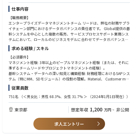
仕事内容
【職務概要】
エンタープライズデータマネジメントチーム リードは、弊社の財務サプラ
イチェーン部門におけるデータガバナンスの責任者です。 Global提供の基
幹システムを中心とした複数の販売、サービスプロセスサポート業務シス
テムにおいて、ローカルのビジネスモデルに合わせてデータガバナンスの
枠組みを作り、データの正確性と整合性を常に担保し、コマーシャルオペ
求める経験 / スキル
レーションが円滑かつタイムリーに実行します。また、グローバルテンプ
レートに準拠した新たなマスターデータ（Contract data等）の導入、お
【必須要件】
よびMaterial/Customer master/Equipment master等のメンテナンスを最
マネジメント経験: 3年以上のピープルマネジメント経験（または、それに
適化するための新しいポリシー・プロセスの策定を主導します。 変化の速
準ずるチームリードやプロジェクトマネジメントの経験）。
いビジネスの中で、プロセスの説明責任を果たしながらプロセスの標準化
基幹システム・データへの深い知見と構築経験: 財務経理におけるSAPシス
やデジタル化を推進し、部下を育成することで持続可能なデータ基盤を作
テム（特にMM、SDモジュール）の役割の理解。Material、 Customer mas
ること、および部門横断的なプロジェクトにおいてリーダーシップを発揮
ter等の管理・改善経験、またはContract data（契約データ）などの新し
従業員数
することが求められます。
いマスターデータ・ポリシーの策定やプロセスを構築した経験。
プロセス改善および高いコミュニケーション能力: 複雑なデータフローや
751名
（＜男女比：男性 68.3%、女性 31.7% ＞ （2024年1月1日現在））
【主な職務内容】
ビジネス要件を整理し、他部門のステークホルダーやマネジメント層に対
1. チームマネジメントおよびピープルディベロップメント
してプロセスの重要性を論理的に説明し、改善を巻き込む能力（ビジネス
1,200
東京都
想定年収
非公開
万円
~
組織の統括: チームメンバー（含派遣社員）の業務とその進捗を可視化、
要件をシステム/データ要件へ翻訳できるスキル）。
メンバー間の業務分担を逐次調整し、目標管理を徹底することでハイパフ
語学力: ビジネスレベルの英語力（グローバルのIT/プロジェクトマネジメ
ォーミング組織と強固なデータマネジメント基盤を構築する。
ントチームとの会議出席、メール、システム仕様変更に関する交渉が可能
求人エントリー
人材育成: メンバーのスキルアップ（データ分析能力、SAP習熟度など）を
なレベル）。
支援し、個人のキャリア開発とチーム全体のエンゲージメントを高める。