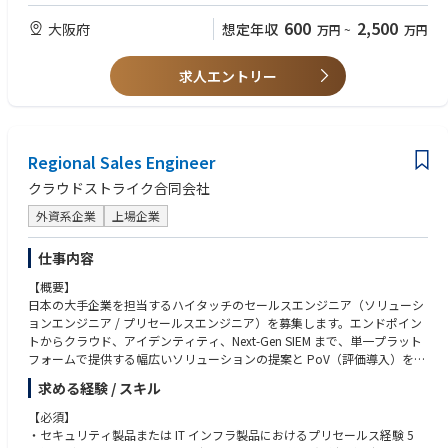
を推進したご経験。
etuku
【プロジェクト体制】
・日本語による高度な業務遂行能力（日本語能力試験N1相当）
600
2,500
■自律思考型AIで業務改革を支援する「Gen-AX」とは。砂金CEOインタビ
大阪府
想定年収
万円
~
万円
2名～6名程度でチーミング
ュー
＜歓迎要件＞
https://www.softbank.jp/sbnews/entry/20250122_01
【具体的な業務内容】
求人エントリー
・PythonやRを用いた一連のデータサイエンス業務の高度な実践経験
・データ分析・AIプロジェクトにおける技術リードおよびプロジェクトマ
・Snowflake、Databricks、BigQueryなどのモダンなデータ基盤の利用経
ネジメント
験
・テーブルデータを中心とした機械学習モデルの設計・構築・評価の全体
・MLOpsの設計・構築・運用経験（MLflow, CI/CD, モデル監視など）
【ビジネス】
統括
・社内メンバーへの技術的指導・レビュー・育成の経験
■自律思考型 AIエージェントを目指した戦略立案から コンサルティングま
Regional Sales Engineer
・Pythonを用いたデータ処理、特徴量エンジニアリング、評価設計の高度
・応用数学・情報科学・計量経済学などの修士課程修了
でワンストップで提供
化・標準化
・技術文書の読解・基本的なビジネス英語でのコミュニケーション力
クラウドストライク合同会社
Gen-AX株式会社では、自社データを活用して賢く育てていく、照会応答を
・本番運用を見据えたMLOps設計、モデルの継続的改善と運用支援
支援するプロダクトである『X-Boost（クロスブースト）』の提供に加
・AIコンサルタントや顧客と連携した、分析方針の策定・技術提案・要件
外資系企業
上場企業
＜求める人物像＞
え、自律思考型AIの音声応対ソリューション『X-Ghost（クロスゴース
定義
・分析やモデル開発を通じて、事業や現場に直接的なインパクトを生み出
ト）』の正式提供を開始しました。（2025年11月）
・ジュニア・ミドル層のデータサイエンティストへの技術的支援・コード
したい方
仕事内容
レビュー・育成
・課題設定からモデル設計、実装・運用までを自走して完遂できる推進力
自律思考型 企業向けAIエージェントのサービス開発／提供とともに、業務
【概要】
・社内外で再利用可能な分析パターン・技術資産・プロダクトの企画・設
のある方
に組み込んでいく際に必要となるAI時代に適した「業務刷新の戦略／ロー
日本の大手企業を担当するハイタッチのセールスエンジニア（ソリューシ
計・蓄積
・チームメンバーと積極的に協働しながら、技術的なリーダーシップを発
ドマップの策定、生成AI ReadyなKPIの設計・データモデルの設計、組織
ョンエンジニア / プリセールスエンジニア）を募集します。エンドポイン
揮できる方
設計」のコンサルティングサービスを一気通貫で提供いたします。
トからクラウド、アイデンティティ、Next-Gen SIEM まで、単一プラット
【プロジェクト事例】
・実務から得た知見を体系化し、再現性のある仕組みやプロダクトとして
フォームで提供する幅広いソリューションの提案と PoV（評価導入）を通
・市場分析モデルの開発・運用支援
残していける方
■ナレッジ伴走型AIオペレーター 『X-Boost（クロスブースト）』
じて、担当するエンタープライズ顧客を技術的にリードする役割です。
・AutoMLツールの評価・導入に向けた技術検証
金融、小売り／サービス、製造業を中心としたコンタクトセンターなどの
求める経験 / スキル
・事務の効率化を目的とした生成AIの業務適用支援（自社プロダクトTrust
問い合わせ業務において複雑なB to B to Cの照会応答業務の効率化を目的
【詳細】
GenGAを活用）
【必須】
とした、生成AI SaaSプラットフォームです。
・担当するエンタープライズ顧客に対し、ハイタッチで技術面のリードと
・機械学習モデル開発に向けたデータ前処理・分析支援
・セキュリティ製品または IT インフラ製品におけるプリセールス経験 5
X-Boost プロダクトページ