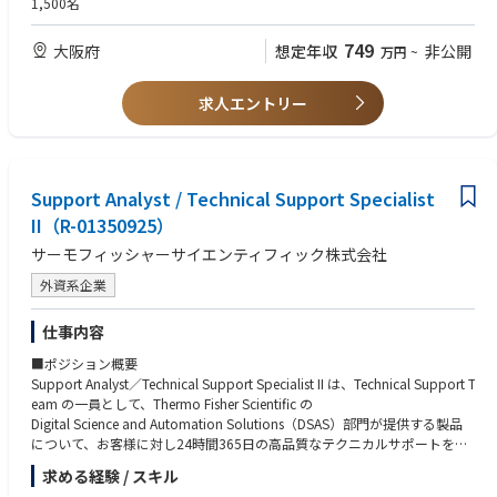
1,500名
＜求める人材像＞
上記業務に従事後、中長期的にはご本人の希望、適性・パフォーマンス等
・利用者/お客様要望をヒアリングし、形（アプリ）へ落とし込める人
749
大阪府
想定年収
非公開
万円
~
を踏まえ、下記業務に配属する場合がある。
材。
（尚、当社では 2回/年のアサインに関する上司との対話制度があり、入社
・所掌しているツール類を管理し維持メンテのマネジメントができる人
後も定期的に将来のキャリアに関する対話の場を設けています。）
材。
求人エントリー
・ 企業・公共機関等のお客様へ向けたコンサルティング、ICTソリューシ
ョン提供に関わる業務
・ 通信ネットワークの構築・運用・保守、及びそれに関わる設備投資戦略
策定業務
・ アライアンスパートナーの開拓及び新サービス立ち上げサポートに関わ
Support Analyst / Technical Support Specialist
る業務
II（R-01350925）
・その他上記業務のサポート業務、及び新規サービス開発、研究開発業
サーモフィッシャーサイエンティフィック株式会社
務 など
外資系企業
※ＮＴＴ西日本からＮＴＴフィールドテクノへの在籍出向となります。
仕事内容
■ポジション概要
Support Analyst／Technical Support Specialist II は、Technical Support T
eam の一員として、Thermo Fisher Scientific の
Digital Science and Automation Solutions（DSAS）部門が提供する製品
について、お客様に対し24時間365日の高品質なテクニカルサポートを
提供する役割を担います。
求める経験 / スキル
このポジションでは、サポート案件に対して目標対応時間内に迅速に対応