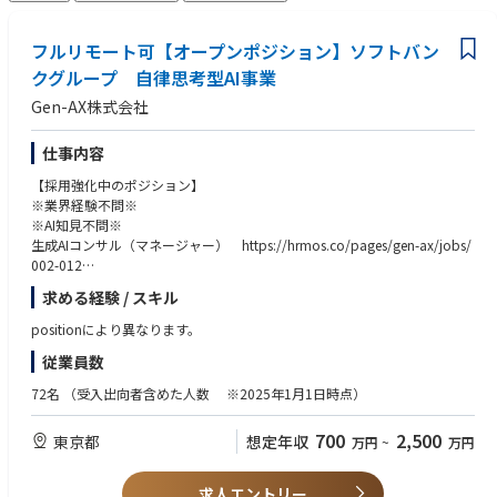
フルリモート可【オープンポジション】ソフトバン
クグループ 自律思考型AI事業
Gen-AX株式会社
仕事内容
【採用強化中のポジション】
※業界経験不問※
※AI知見不問※
生成AIコンサル（マネージャー） https://hrmos.co/pages/gen-ax/jobs/
002-012
生成AIコンサル（スタッフ） https://hrmos.co/pages/gen-ax/jobs/002-
求める経験 / スキル
011
positionにより異なります。
■募集背景
従業員数
現在コンサル組織5名
取引先の大手クライアント30社超え、外部委託サービスを利用しながら進
72名
（受入出向者含めた人数 ※2025年1月1日時点）
めているので、一緒にクライアントの課題解決をしていただける方を採用
しています。
700
2,500
東京都
想定年収
万円
~
万円
■コンサル組織の方々の入社理由
元外資大手戦略コンサル：ＡＩの専門性を身に着けたい、組織立ち上げを
求人エントリー