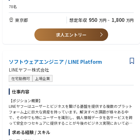
みます。
・曖昧で複雑な状況にも柔軟に対応し、ステークホルダーと協力しながら
ラットフォームのナレッジを多く蓄積しており、on boardingするうえで
提案や実施ができ、自己管理ができる方
70名
課題の明確化と解決を図る
必要なトレーニング資材を数多く整えております。
・有償でのコンサルティングまたはプロフェッショナルサービスの実務経
■データマネジメントチーム：
・プロジェクトの作業範囲定義、作業分解、依存関係管理、リスク軽減な
また一般的なPM/PMO/BAナレッジに加え、One TCSとしてIT / プラットフ
験が3年以上
950
1,800
業務横断で利用されるデータ（経営指標、業務マスタ等）について、定
東京都
想定年収
万円
~
万円
どのプロジェクト計画を策定する
ォームナレッジを加えることにより、他社との差別化を図りお客様へ付加
・ソフトウェアインフラまたはプラットフォーム構築の実績が5年以上
義・責任分界・変更管理ルールを整理し、運用として定着させること、単
・カンファレンスやミートアップ、オンラインフォーラム等で会社を代表
価値を提供することができます。
・AWS、Azure、Google Cloudのいずれかの主要クラウドプロバイダーで
一システム/単一プロジェクト最適に陥らないよう、プロジェクト間のデ
し、ネットワークの拡大、
の実務経験
求人エントリー
ータ設計・運用方針の調整を行い、データガバナンス（データ定義/マス
知見の共有、個人ブランドおよび会社の市場プレゼンス向上に貢献する
◆営業系基幹システム再構築◆
・以下いずれかのモダンアプリケーション開発技術に関する実務経験
タ管理）・運用プロセス設計を企画し、更にそれを運用として回る状態に
国内大手企業の基幹システム再構築案件(営業系周辺)にPMOとして参画頂
バックエンド:
落とし込む役割を担います。
【会社概要】
きます。
┗NodeJS（TypeScript）、JVM系技術（Java/Scala/Kotlin、Sprin
Slalomは、ビジネス・テクノロジー・人間性（Humanity）の交差点で価
現行システムもわが社が構築し運用保守を実施しており、商社業務、プラ
g/Jersey等）、Python（Flask等）、Go（Gorilla/mux、Gin等）
■サイバーセキュリティチーム：
値を創出する、次世代型のプロフェッショナルサービス企業です。
ソフトウェアエンジニア / LINE Platform
ットフォームのナレッジは蓄積しています。
フロントエンド・フルスタック:
本社および国内外のグループ会社を対象に、ツール・体制・ガバナンスの
私たちは「Fiercely Human（人に徹底的に向き合う）」というアプローチ
また、若手向け勉強会や事例紹介などスキル習得の環境は整備されいます
. ┗NETスタック（ASP.NET、.NET Core、C#）、Angular、React、V
LINEヤフー株式会社
観点から国内外グループ会社を横断したサイバーセキュリティを担う組織
を大切にし、顧客、そしてその先にいる顧客の顧客まで深く理解すること
ので安心してプロジェクトをスタートして頂ける環境です。
ueなどの各種フレームワーク
です。
で、実践的かつエンドツーエンドのソリューションを提供し、真に意味の
また一般的なPM/PMO/BAナレッジに加え、One TCSとしてIT / プラットフ
・サーバーレスコンピューティングやイベント駆動型アーキテクチャの経
在宅勤務可
上場企業
社内関係部門やグループ会社と連携しながら、国内外サイバーセキュリテ
あるインパクトを生み出します。
ォームナレッジを加えることにより、
験
ィ方針・戦略の企画・立案・実行、施策やツールの選定・導入・運用、グ
700社以上のテクノロジーパートナーに支えられ、8カ国・49拠点に約12,
他社との差別化を図りお客様へ付加価値を提供することができます。
・ドメイン駆動設計（DDD）、Model-View-Controller（MVC）またはその
仕事内容
ループ標準セキュリティ標準やルールの整備・展開・教育訓練の実施を具
000名のメンバーを擁するSlalomは、人と組織がより大きなビジョンを描
他ソフトウェア設計パターンの専門知識
体的なミッションとしています。
き、より速く前進し、より良い未来を築くことを支援しています。
【ポジション概要】
・お客様側立場での営業系システム再構築プロジェクトPMO支援
・データモデルの設計経験、RDBMSやNoSQLシステムの利用経験
また、働きがいのある企業としても高く評価されており、**Fortune誌
LINEヤフーはユーザーとビジネスを繋げる基盤を提供する複数のプラット
- プロジェクト管理支援（QCD）
・マイクロサービスアーキテクチャの導入・運用経験
「働きがいのある会社ベスト100」**に9年連続で選出されています。
フォーム上に巨大な資産を持っています。解決すべき課題が様々ある中
- ベンダ管理支援（マルチベンダ時の横連携支援など）
・ビジネスレベルの日本語力および会話レベルの英語力
【部署の魅力】
で、その中でも特にユーザーを識別し、個人情報データを各サービスを跨
- エンドユーザー対応（ベンダ作成資料のカスタマイズ、内容説明・解
DX推進グループは、当社・当社グループがサステイナブルソリューション
って安全かつセキュアに提供することが今後のビジネス実現において必須
説、各種調整など）
【歓迎スキル】
プロバイダーであり続けるために、デジタルトランスフォーメーションを
課題となっています。私たちは、LINEヤフーと関連グループ企業のサービ
- お客様社内対応支援（稟議補足資料作成など）
・AWS、Azure、Google Cloudのうち2つ以上の主要クラウドプロバイダ
実現する複数の変革プロジェクト群をリードし、またサポートしていま
求める経験 / スキル
ス間でIDとプロフィールを連携するための全社的なコア認証プラットフォ
ーでの高度な実務経験
す。
ーム 「LY Federation Platform」を開発・提供しています。2023年10月に