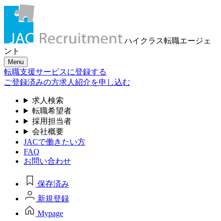
ハイクラス転職
エージェ
ント
Menu
転職支援サービスに登録する
ご登録済みの方
求人紹介を申し込む
求人検索
転職希望者
採用担当者
会社概要
JACで働きたい方
FAQ
お問い合わせ
保存済み
新規登録
Mypage