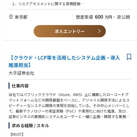
・セキュリティコンサルタントとして、ビジネス部門からの各種相談（M
2．リスクアセスメントに関する実務経験
&A、新会社設立、個別相談等）
3．ビジネス部門へのセキュリティ支援経験
・英語による業務遂行能力:
600
東京都
想定年収
非公開
万円
~
などを、本社、新規事業創出、研究開発、IT部門等に対して支援していま
海外チームとのコミュニケーションやドキュメント作成が可能なレベル
す。
をお持ちである
求人エントリー
・幅広いセキュリティ領域の知識:
セキュリティガバナンス、リスクアセスメント、脆弱性管理、またはイ
ンシデントレスポンスの基本的な知識を有している
■尚可
【クラウド・LCP等を活用したシステム企画・導入
・事業会社、コンサルティング会社、セキュリティベンダーにおける実務
推進担当】
経験
・CISSP、CISA、CompTIA Security+、CISM、GIAC等のセキュリティ関連
大手証券会社
資格
・高度情報処理技術者、情報処理安全確保支援士などの資格
仕事内容
・ISO/IEC27000シリーズ、NIST SP800シリーズ、CIS、OWASP等の知識
・ISMS、リスクアセスメント、脆弱性管理、アプリケーションセキュリテ
当社ではパブリッククラウド（Azure、AWS）上に構築したローコードプ
ィ、ITセキュリティ等、セキュリティに関連したいずれかの業務経験
ラットフォームなどの開発基盤をベースに、アジャイル開発手法によるス
ピーディーなシステム開発の実現を目指している。その中心メンバーとし
【マネジャー】
て、最新テクノロジーの実証実験（PoC）や実用化に向けた推進、及び、
上記要件に加え、以下を必須とします。
証券ビジネスの業務系システムをユーザーと一緒に企画・開発する業務を
・チームリーダーの経験
担当する方を募集
・セキュリティの特定領域に関する高い専門性
求める経験 / スキル
【MUST】