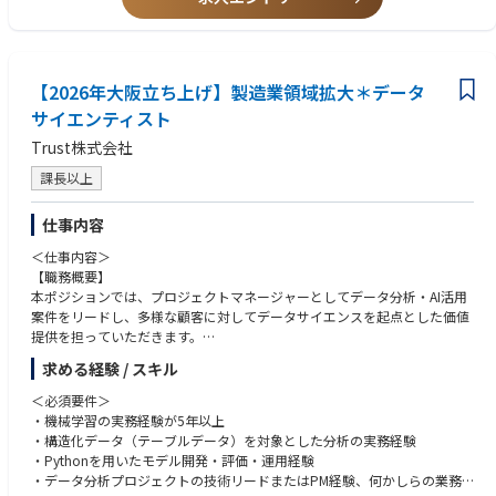
やりたい
元外資大手戦略コンサル：ワークライフ改善・社会的インパクトを残した
い、分かり易いコールセンターの自動化、コンサルは朝４～5時までずっ
と働く
元BIG4シニアマネージャー：AIをやりたい、デロイトで新しいテクノロジ
【2026年大阪立ち上げ】製造業領域拡大＊データ
ー領域メタバースもやっていた、
サイエンティスト
元大手外資総合系コンサルファーム若手：コンサルのPOCどまりが多く、
Trust株式会社
最後までプロダクトを提供していきたい
インタビュー記事：https://note.com/gen_ax/n/nd30155c9a953
課長以上
【ABOUT US】https://www.gen-ax.co.jp/aboutus/
仕事内容
自立に自律を融合し、次の“流れ”を生成する ー
＜仕事内容＞
Gen-AX（ジェナックス）は、コンタクトセンターの複雑な実務と課題を深
【職務概要】
く理解し、自律型AIオペレーターを起点に顧客の課題を解決する変革者集
本ポジションでは、プロジェクトマネージャーとしてデータ分析・AI活用
団です。
案件をリードし、多様な顧客に対してデータサイエンスを起点とした価値
単なるSaaS提供ベンダーとしてではなく各領域において、実装で価値を出
提供を担っていただきます。
し切るプロフェッショナルが、AI時代に適合したBPR戦略やロードマップ
ジュニア〜ミドルクラスのデータサイエンティストとチームを組みなが
の策定、データモデルの設計までを一気通貫で支援します。
求める経験 / スキル
ら、分析戦略の設計・提案から、モデル構築、実装、運用設計（MLOps）
さらにソフトバンクのグループの事業フィールドと技術アセットも活用
までを一貫して主導。さらに、実務を通じて得た知見や技術資産を基に、
＜必須要件＞
し、理論ではなく「現場で価値を生み出すAI」を広く社会へ展開すること
同社独自の技術パッケージや自社プロダクトの創出にも関わっていただき
・機械学習の実務経験が5年以上
で、すべてのカスタマーサービスのあり方を”革新”します。
ます。
・構造化データ（テーブルデータ）を対象とした分析の実務経験
幅広い業種・領域に触れながら、分析×ビジネスを結ぶ上流工程から現場
・Pythonを用いたモデル開発・評価・運用経験
■Gen-AX株式会社 カンパニーデック
実装までを横断的に担えるポジションです。
・データ分析プロジェクトの技術リードまたはPM経験、何かしらの業務
https://speakerdeck.com/genax/gen-ax-gen-axzhu-shi-hui-she-kanpanid