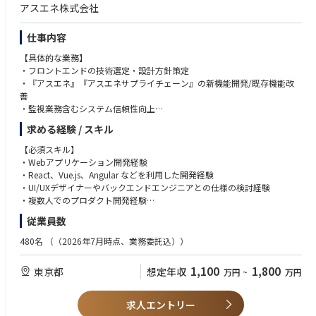
アスエネ株式会社
仕事内容
【具体的な業務】
・フロントエンドの技術選定・設計方針策定
・『アスエネ』『アスエネサプライチェーン』の新機能開発/既存機能改
善
・監視業務含むシステム信頼性向上
・カスタマーニーズを深く理解した上での整理、あるべき仕様への落とし
求める経験 / スキル
込み
・デザイナー/プロダクトマネージャーと共にUI/UXデザインの検討
【必須スキル】
・Webアプリケーション開発経験
【開発環境】
・React、Vue.js、Angular などを利用した開発経験
・フレームワーク: Vue.js
・UI/UXデザイナーやバックエンドエンジニアとの仕様の検討経験
・開発言語: JavaScript, TypeScript
・複数人でのプロダクト開発経験
・インフラプラットフォーム: Amazon Web Services
従業員数
・データベース: PostgreSQL
【歓迎スキル】
・ソースコード管理: GitHub
・Node.jsなどによるバックエンド開発の経験
480名
（（2026年7月時点、業務委託込））
・CI/CD: CircleCI
・Webページの高速化および最適化の経験
・ドキュメント: Google workspace
・WebアプリケーションのUI設計やデザイン経験
1,100
1,800
東京都
想定年収
万円
~
万円
・チャット: Slack
・テックリード等の技術に関する意思決定責任者の経験
・タスク管理：Notion
【求める人物像】
求人エントリー
・主体的に行動し、自らの領域だけに囚われずプロダクトを俯瞰し常に改