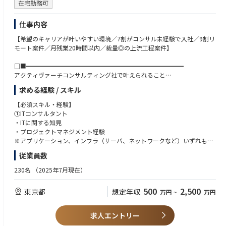
在宅勤務可
仕事内容
【希望のキャリアが叶いやすい環境／7割がコンサル未経験で入社／9割リ
モート案件／月残業20時間以内／裁量◎の上流工程案件】
□■━━━━━━━━━━━━━━━━━━━━━━━━━━
アクティヴァーチコンサルティング社で叶えられること
━━━━━━━━━━━━━━━━━━━━━━━━━━■□
求める経験 / スキル
■特徴/魅力
・1人1人の裁量が大きい
【必須スキル・経験】
・意思決定が早く、スピード感のある働き方が可能
①ITコンサルタント
・好待遇、高給与、キャリアアップが実現できる
・ITに関する知見
・代表や事業責任者と一緒に組織の拡大、推進に携わることができる
・プロジェクトマネジメント経験
・チーム体制によるITコンサルティングからグロースまでのEnd to End支
※アプリケーション、インフラ（サーバ、ネットワークなど）いずれも応
援
募可能です。
従業員数
■身につくスキル
230名
（2025年7月現在）
・課題を特定するための論理的思考能力
【歓迎スキル・経験】
・課題解決能力
・ファーム経験者
500
2,500
東京都
想定年収
万円
~
万円
・コミュニケーション能力
・システムに関連した業務改善をされたご経験がある方
・大規模プロジェクトにおけるプロジェクト推進力
・業務プロセス改善のご経験（BPR、BPM等）
・設計、開発管理、品質管理（ABAP,その他）経験
求人エントリー
■コンサル未経験の方
・SAP導入のご経験（品質管理、I/F開発）