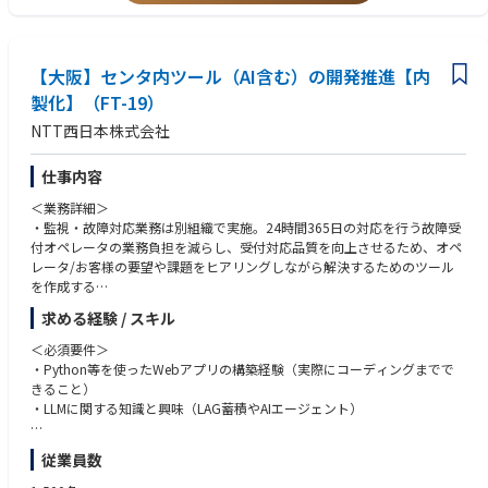
善に向けて取り組める方
・新規システム開発・改修・運用・業務自動化等の技術的な挑戦に主体的
に没頭、オーナーシップをもって取り組むことができるエンジニアの方
【大阪】センタ内ツール（AI含む）の開発推進【内
・AIやブロックチェーン等最新技術を積極的に学習して顧客オリエンテッ
ドなサービス構築に向け社内外のシステムに実装させたい方
製化】（FT-19）
・Mission「次世代によりよい世界を」に共感し、主体的かつ自由に企業カ
NTT西日本株式会社
ルチャーをゼロから一緒に創りあげていきたい方
仕事内容
＜業務詳細＞
・監視・故障対応業務は別組織で実施。24時間365日の対応を行う故障受
付オペレータの業務負担を減らし、受付対応品質を向上させるため、オペ
レータ/お客様の要望や課題をヒアリングしながら解決するためのツール
を作成する
・案件毎に2名程度のチームを構築し、企画から導入までを推進。
求める経験 / スキル
・実装方法・開発納期については裁量をもって、コントロール可能。
・故障受付オペレータ等との会話をしながら要件をまとめて、設計・製造
＜必須要件＞
していく。醸成
・Python等を使ったWebアプリの構築経験（実際にコーディングまでで
きること）
・LLMに関する知識と興味（LAG蓄積やAIエージェント）
＜具体的な案件例＞
・AIを利用したオペレータ自己学習システムの構築
＜歓迎要件＞
従業員数
・OpSと連携し、条件に沿ったメールを自動通知するシステムの構築（＋
・3人以上のチームでのプロジェクトマネジメント経験（3年以上）
電話連携）など