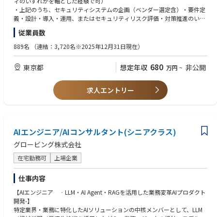
ィのいずれかを軸とした経験で可）
評価を行い、OTネットワークおよびIT/OT境界対策の設計・導入・運用を
・上記のうち、セキュリティシステムの企画（ベンダー選定含）・要件定
担う。
義・設計・導入・運用、またはセキュリティリスク評価・対策推進のいず
〈IT／クラウド／新技術〉：クラウドや生成AI等の新技術活用に伴うセキ
れかに関する3年以上の実務経験
従業員数
ュリティ要件を整理し、安全な利活用を推進する。
〈監視・インシデント対応〉：セキュリティ監視およびインシデント対応
【望ましい経験・資格等】
889名
（連結：3,720名※2025年12月31日現在）
（検知・分析・初動対応・封じ込め・復旧・再発防止）を一貫して推進す
ー経験ー
る。
・ITセキュリティ（ネットワーク／エンドポイント／クラウド／ID管理／S
680
東京都
想定年収
非公開
万円
~
〈規格・リスク評価〉：NIST CSFやIEC 62443等の国内外基準に準拠した
OC・インシデント対応等）に関する実務経験 ・OT（制御系）セキュリテ
セキュリティ評価およびリスクマネジメントを実施する。
ィ（プラント・生産設備等の制御システム保護、IT/OT境界対策等）に関
〈システム・施策実装〉：全社セキュリティ戦略に基づき関連システムの
する実務経験 ・重要インフラ（ガス・石油・電力等）またはプラント・製
求人エントリー
企画・導入・運用および継続的改善を行う。
造業におけるセキュリティ実務経験 ・生成AI・クラウド等の新技術活用に
〈組織連携・啓発〉：社内外の多様なステークホルダーと連携し、セキュ
伴うセキュリティ検討・実装に係る経験 ・NIST CSFやIEC 62443等の国際
リティ対策の推進および社員向け啓発活動を実施する。
標準に基づくアセスメントの実務経験 ・社内外を含め、組織横断的な業務
プロセス整備・改善に係る実務経験
【応募者へのメッセージ】
AIエンジニア/AIコンサルタント(シニアクラス)
当社は『INPEX Vision 2035「責任あるエネルギー・トランジション」の実
ー資格ー
グロービング株式会社
現』を掲げ、石油・天然ガス／LNGの安定供給を継続しつつ、CCS・水
・情報セキュリティに関する公的資格（情報処理安全確保支援士、CISS
素・再生可能エネルギー等を通じた2050年ネットゼロカーボン社会の実現
P、CISA、CISM、GICSP等）もしくは同等の知識 ・ITネットワーク、ITア
在宅勤務可
上場企業
に積極的に貢献しています。 この実現に向けて、当社は情報セキュリティ
プリケーション、制御システム等に関する公的資格もしくは知識
を確保した上で、オフィス業務から操業現場まであらゆる分野でデジタ
仕事内容
ル・AIをフル活用し、生産性を高める「デジタル技術の徹底活用」を進め
【英語力】
ています。こうしたDXの加速とエネルギー・トランジションを安全に支え
【AIエンジニア ‐LLM・AI Agent・RAGを活用した業務変革AIプロダクト
英語でのビジネスコミュニケーション、英文による契約書等の資料のレビ
るためには、ITとOT（操業・生産）の双方を見据えた強固なサイバーセキ
開発-】
ュー・作成の経験を有するレベル。
ュリティが不可欠です。本ポジションでは、ITまたはOTのいずれかのセキ
特定業界・業務に特化したAIソリューションの中核メンバーとして、LLM
ュリティ実務経験を軸に、国内外の石油・天然ガス事業及びネットゼロカ