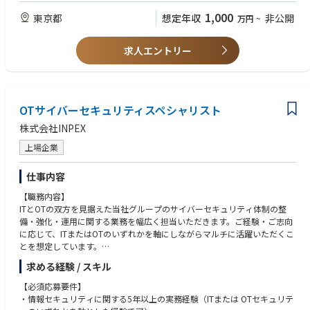
のリプレイスに合わせた形に最適化する。
■歓迎(WANT)
1,000
東京都
想定年収
非公開
他部門との合意形成: マスターデータの運用ルールや値引ポリシーのオー
万円
~
■アピールポイント
•自社プロダクトの開発経験
ナーとして、国内の営業、マーケティング、財務、IT、流通（サプライチ
OptQC株式会社は、光量子コンピュータ技術を実用化し、世界の産業や社
•ユーザー認証・認可を含むシステムインフラの設計・実装経験
ェーン）などのシニアリーダーやカウンターパートへ積極的に働きかけ、
会の課題解決を目指しています。
•SDKやAPIの設計・開発経験
求人エントリー
緊密に連携することで最適化をリードする。
光を利用した次世代量子技術により、従来のコンピュータでは到達できな
•内部的な議論を英語でできること
グローバルとの連携: グローバルのデータガバナンスポリシーや基幹シス
かった計算能力や効率を提供し、物流、金融、医療など幅広い分野に変革
•光量子コンピュータ、または量子コンピュータに関する基礎知識
テムの要求事項を理解し、日本のビジネスや法的背景由来のマネジメント
をもたらすことを目指しています。
•複数のチームと連携した開発環境での実務経験
プロセスの説明責任とデータの正確性に関する結果責任を果たし、グロー
光の力を最大限に引き出すため、光学や量子、通信技術のスペシャリスト
•ユーザー向けGUIやWebインターフェースの開発経験
バルポリシーに則りかつ国内オペレーションにフィットするプロセスをオ
とともに、新しい世界を切り開きませんか？
OTサイバーセキュリティスペシャリスト
•セキュリティ要件に基づくシステム設計経験
ーナーシップをもって実施する。
株式会社INPEX
■その他(OTHER)
【求める人物像】
上場企業
•スタートアップのスピード感や柔軟性を楽しめる方
•自社のプロダクトに愛着を持ち主体的に機能開発を進められる方
仕事内容
•複雑な技術的な問題を解決し、柔軟かつ効率的にプロジェクトを推進で
【職務内容】
きる方
ITとOTの双方を見据えた当社グループのサイバーセキュリティ体制の整
•チームやステークホルダーとの円滑なコミュニケーションが得意な方
備・強化・運用に関する業務を幅広く担当いただきます。ご経験・ご志向
•最新のテクノロジーに対して情熱を持ち、積極的に学び続ける姿勢を持
に応じて、ITまたはOTのいずれかを軸にしながらマルチに活躍いただくこ
った方
とを想定しています。
•社内・社外の様々な人・企業と新たな価値を創造したい方。
〈ガバナンス／戦略〉：全社および国内外拠点を対象に情報セキュリティ
求める経験 / スキル
戦略の策定と統制体制の構築・高度化を担う。
〈プロジェクト対応（IT/OT）〉：国内外の石油・天然ガス事業プロジェ
【必須応募要件】
クトにおけるIT/OTセキュリティの企画・導入・運用を推進する。
・情報セキュリティに関する5年以上の実務経験（ITまたは OTセキュリテ
〈OTセキュリティ〉：操業・生産環境（SCADA／DCS等）におけるリスク