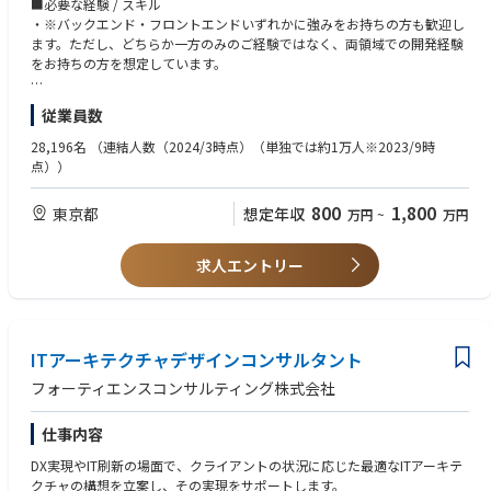
◆SAP Senior Consultant◆
・建設、製造、重工業、エンターテインメント、小売、金融サービスなど
■必要な経験 / スキル
これにより、複数の変革プロジェクト全体を俯瞰することで全体構造設計
まずLINE とヤフーユーザーに対して提供を開始しました。その後はPayPa
上流の業務プロセスの変革やSAPなどのソリューション利用価値を最大化
の業界での経験
・※バックエンド・フロントエンドいずれかに強みをお持ちの方も歓迎し
を作りながら、各プロジェクトの実行により、その成果を“会社に残る仕
yをはじめとした主要サービスへの展開を進め、グループ全体のユーザー
するために企業・業務の在り方をコンサルテーションします。
・AI、開発者向けプラットフォーム、データプラットフォーム関連プロジ
ます。ただし、どちらか一方のみのご経験ではなく、両領域での開発経験
組”として実装・定着させることに挑戦しております。
体験を支える基盤へと進化させていきます。LINEヤフーと関連グループ企
（SAP PP/MM, SD, FI/COモジュール、S/4 HANA&, およびFioriアプリ）
ェクトの実績
をお持ちの方を想定しています。
業のサービスのIDとプロフィールを連携するための全社的なコア認証プラ
・業務／システムにおける問題点抽出と対応方針立案
・Kubernetes、AKS、EKS、GKE、Docker、Helmなどのコンテナ技術の経
コンサルティングファームや事業会社（含むシステム子会社）での業務経
ットフォーム (LY Federation Platform)を持続的に拡張/改善し、運用・保
・業務改革やシステム導入プロジェクトの企画、実行
験
●バックエンド
験で培った構想力・構造化力を、単に「提案」や「PoC報告」で終わらせ
従業員数
守業務を担当していただきます。
・その他、クライアント企業の課題解決に向けた支援
・ウォーターフォールやアジャイルなど、複数のSDLC（システム開発ライ
・サーバーサイド開発経験（3年以上）
るのではなく、全体構造設計に関与しながら、“仕組み”として当社・当社
フサイクル）手法の理解と、それらをもとにした業務計画の経験
・Java、Kotlin、C、C++、Scalaなどの一つ以上のプログラミング言語に
28,196名
（連結人数（2024/3時点）（単独では約1万人※2023/9時
グループに実装・定着する、すなわち「再現性のある型を作り、社内に根
本ポジションでは、このミッションクリティカルな認証プラットフォーム
◆SCM Senior Consultant (Logistics)◆
・関連資格（例：AWS ソリューションアーキテクト／デベロッパー、
対する深い理解
点））
付かせる」ことを中長期目線で進められる方を歓迎いたします。
において、高い信頼性とセキュリティを担保しながら、機能拡張・改善を
・ロジスティクス・コンサルタントは、顧客のサプライチェーン・マネジ
GCP クラウドエンジニア／アーキテクト／デベロッパー、Azure デベロ
・Spring、SpringBootなどのアプリケーションフレームワークを用いたプ
継続的に推進し、全社サービスの成長を支えることが期待されます。LIN
メントの改善、コスト削減、
ッパー／ソリューションアーキテクト等）の保有
ロダクト開発経験
これらのプロジェクト群を遂行することで、当社の組織・業務に関する知
800
1,800
東京都
想定年収
万円
~
万円
E・ヤフーの認証やメッセージング、ログイン機能を担うサーバー開発者
効率性向上を目的としたオペレーション戦略の立案、設計、実施を担当
・ネイティブモバイル開発（Android、iOS）の経験
識習得とそれを支える社員と幅広くネットワークを形成することを期待で
やモバイル開発者、グループ企業のパートナーと連携し、大規模かつ複雑
します。企業データを分析し、
・C、C++などのコンパイル言語に関する経験
●フロントエンド
きます。その後は、ジョブローテーション制度により、様々な部署を経験
なシステムを横断して設計・開発・運用をリードしていただきます。
改善点を特定し、プロセス、技術、設備に関する提案を行う。
・React、Vue.js、TypeScript などの開発経験
求人エントリー
することで当該業務の職務遂行スキルを習得しながら、当社グループの目
・顧客と緊密に連携してニーズを把握し、目標を達成するためのカスタマ
●その他
指す姿へ変革をリードする幅広い視野を持った人材として成長することを
【主な業務内容】
イズ・ソリューションを作成する。
・クラウド環境での開発経験
期待しております。
・LINE Platformを中心に、フロントエンド・バックエンドの両方の技術を
・調達、ロジスティクス、オペレーション、データ分析各分野において、
・CI/CDの構築・運用経験
活用しながら、アプリケーションの開発、バックエンドシステムの最適化
キャッシュ、回復力、
・RESTful APIの設計・開発経験
*初期配属は経営企画統轄グループ、または、DX推進グループとなりま
など、幅広い業務に携わります。安定したシステム運用と継続的な改善を
成長性の加速的かつ持続可能な改善を実現することでプロジェクト目標
ITアーキテクチャデザインコンサルタント
・Gitを使用したバージョン管理の経験
す。
推進していただきます。
を達成する
・言語：日本語N2以上
フォーティエンスコンサルティング株式会社
●具体的には以下の業務を想定しています。
■あると望ましい経験 / スキル
仕事内容
・サーバーサイドアプリケーションの設計・実装（Kotlin、Javaなど）
・Kubernetes、Dockerを用いたコンテナ管理の経験
・フロントエンド開発（React、TypeScriptなど）
【その他特徴】
・3-tierアーキテクチャの知識・経験
DX実現やIT刷新の場面で、クライアントの状況に応じた最適なITアーキテ
・クラウド環境でのシステム構築・運用
◆One TCS
・セキュリティ設計や脆弱性対応の知識
クチャの構想を立案し、その実現をサポートします。