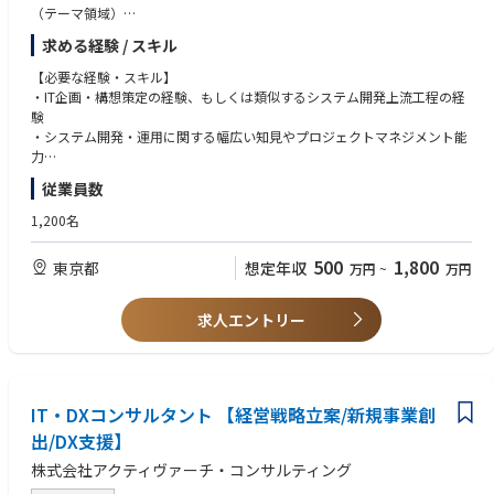
（テーマ領域）
・デジタルトランスフォーメーション構想策定、ITグランドデザイン策定
求める経験 / スキル
・個別システム化計画立案、システム要件定義などシステム化上流プロセ
スの支援
【必要な経験・スキル】
・プロジェクト実行段階におけるクライアントサイドに立った全体マネジ
・IT企画・構想策定の経験、もしくは類似するシステム開発上流工程の経
メント支援
験
・システム開発・運用に関する幅広い知見やプロジェクトマネジメント能
【この職種の魅力】
力
・「ITトランスフォーメーションの専門家」としてITを活用した顧客組織
・自らの成長に対する意欲とチーム、クライアント、社会に貢献し変化を
従業員数
やビジネスの変革を手掛けていただきます
創り出したいという信念・情熱（意欲・信念・情熱）
・クライアント企業の仕組みをより良い方向へ変革し、それをクライアン
1,200名
トと共に創りあげていく、自ら「変化を創り出す」醍醐味が味わえます
・チームメンバーは特定の業種やソリューションに偏らない経験豊富な人
【望ましい経験・スキル】
500
1,800
東京都
想定年収
万円
~
万円
材が揃っています
・課題の全体像を俯瞰した上で高い視点から抽象化しコンセプトを導きだ
・我々と共にコンサルティングを実践することで、コンサルタントとして
す能力（企画構想力）
の能力と共に自らの成長スピードを高めることが可能です
・クライアントとのやりとりを通して議論を進化させ問題を解決できる力
求人エントリー
（問題解決・コミュニケーション力）
・プロジェクトの目的達成に向け最後までやり抜く力（プロジェクト推進
力）
・コンサルティング会社、IT企画部門での実務経験
IT・DXコンサルタント 【経営戦略立案/新規事業創
出/DX支援】
株式会社アクティヴァーチ・コンサルティング