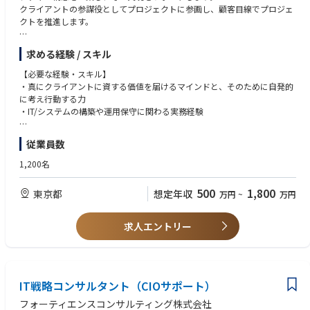
・CI/CDパイプラインの構築と開発プロセスの最適化
世界中のコンサルタントと日本のコンサルタントが1つのチームとなって
・アジャイル（Scrum、Kanban）開発の経験
クライアントの参謀役としてプロジェクトに参画し、顧客目線でプロジェ
・API設計を活用したデータ管理
協働することで
・認証メカニズム（OAuth、SSO）
クトを推進します。
・システムのパフォーマンスチューニング・セキュリティ対策
グローバルに展開するTCSが持つ最高の知見を提供します。
・ユーザー向けの大規模トラフィック対応フロントエンドの経験（CDNの
・アジャイル開発手法を取り入れた開発チームとの連携
◆製品ベンダー中立
活用、ロード時間の最小化）
【主なテーマ】
・IDとプロフィールを連携するための全社的なコア認証プラットフォーム
特定のハードウェア・ソフトウェア製品に偏ることなく、お客さまに対し
求める経験 / スキル
・ローカライズの経験(異なる言語・地域設定を持つユーザーに適切な設
●AI/生成AI活用・データ活用・マイクロサービス・クラウドリフト/シフ
の拡張と改善
て、最適な解決策を提案します。
計)
ト・システムモダナイゼーション・レガシーモダナイゼーション・XaaS活
【必要な経験・スキル】
※変更の範囲：会社の定める全ての業務への配置転換の可能性あり
◆現場・現実主義
・ビジネスレベルの英語
用・ローコード/ノーコード開発・DevOps・CI/CDなどの各種アーキテク
・真にクライアントに資する価値を届けるマインドと、そのために自発的
実際に現場を見た上でお客さまと膝詰めで議論しながら目指す姿を描きま
チャ要素技術や、脱炭素・ESG・SDGsなどの環境課題/社会課題の要素を
に考え行動する力
【開発環境】
す。
含めた、DX/IT戦略立案・IT企画立案・IT構想策定・ITロードマップ策定
・IT/システムの構築や運用保守に関わる実務経験
・【開発環境】
机上の空論で終わらせることなく、成果を得るまでお客さまと一緒にソリ
●IT刷新プロジェクトにおけるPM支援/PMO運営支援
・言語・フレームワーク：Kotlin、Java、Spring Framework
ューションの実装・導入を現場目線で行います。
【望ましい経験・スキル】
・Observability：Prometheus、Pyroscope、OpenSearch、Grafana
従業員数
【この職種の魅力】
＜ITアーキテクチャ知見＞
・Storage：MySQL、TiDB、Redis、Apache HBase、Apache Kafka、Ope
【参考情報】
・幅広いITアーキテクチャ知見を獲得する機会があります
●AI/生成AI・データ活用基盤・マイクロサービスアーキテクチャ・パブリ
nSearch
https://www.bizreach.jp/job-feed/public-advertising/7rinn6m/
1,200名
・クライアントビジネスの意思決定に直接的に関与するため、ビジネス視
ッククラウドサービス・クラウドリフト/シフト・システムモダナイゼー
・Infrastructure：Kubernetes、IaaS on Private Cloud
点で物事を捉える力が身に付きます
ション・レガシーモダナイゼーション・SaaS・PaaS・IaaS・ローコード/
・CI/CD：GitHub Actions、Argo CD
500
1,800
東京都
想定年収
万円
~
万円
・クライアントの真の課題を見極め、解決のためのITアーキテクチャをデ
ノーコード開発・DevOps・CI/CD・アジャイル開発・エンタープライズア
・その他ツール：GitHub Enterprise、Confluence、Jira、Slack
ザインすることを通じて、クライアントに大きな価値を提供することがで
ーキテクチャ(EA)等に関する知見
きます
●脱炭素・ESG・SDGsなどの環境課題/社会課題 を絡めたITアーキテクチ
求人エントリー
・SIer出身のコンサル未経験の方にも活躍していただきやすい環境です(SIe
ャ知見
r出身メンバ多数)
・アサイン先のプロジェクト選定の際は、本人の志向を可能な限り考慮し
＜プロジェクト推進スキル＞
ます
●クライアントの懐に入り、本音を引き出し、意図を汲み取る力
・相互成長を促す知見共有活動を行っています
IT戦略コンサルタント（CIOサポート）
●複雑な状況・事象を構造化して整理し、解決までのストーリーを組み立
てる力
フォーティエンスコンサルティング株式会社