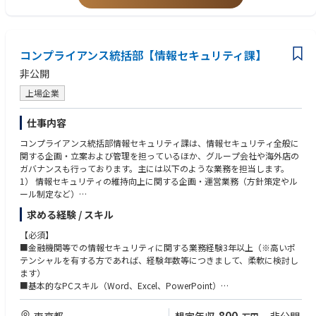
・要求工学・ソフトウェア工学的研究経験
・統計手法やビッグデータ分析経験
コンプライアンス統括部【情報セキュリティ課】
非公開
上場企業
仕事内容
コンプライアンス統括部情報セキュリティ課は、情報セキュリティ全般に
関する企画・立案および管理を担っているほか、グループ会社や海外店の
ガバナンスも行っております。主には以下のような業務を担当します。
1） 情報セキュリティの維持向上に関する企画・運営業務（方針策定やル
ール制定など）
2）社内で進行する各種案件に対する情報セキュリティに関するアドバイ
求める経験 / スキル
ス
3) サイバーセキュリティを所管する部署との連携による情報セキュリティ
【必須】
の確保
■金融機関等での情報セキュリティに関する業務経験3年以上（※高いポ
4）個人情報保護法をはじめ情報管理に関する法令諸規則への対応に係る
テンシャルを有する方であれば、経験年数等につきまして、柔軟に検討し
事項
ます）
5）グループ内子会社、海外店の情報セキュリティに係るガバナンスに関
■基本的なPCスキル（Word、Excel、PowerPoint）
する業務
【歓迎】
800
東京都