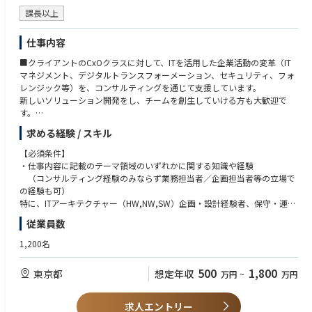
●プロジェクトマネジメントの知見
●特定業界や特定業務についての知見
課長以上
●IT企画、IT構想策定の経験
仕事内容
■クライアントのCxOクラスに対して、ITを活用した企業活動の変革（IT
マネジメント、デジタルトランスフォーメーション、セキュリティ、フォ
レンジック等）を、コンサルティングを通じて支援しています。
新しいソリューション開発をし、チームを創生していける方も大歓迎で
す。
求める経験 / スキル
ご経験、ご志向を踏まえて選考ポジションが決まって参ります。
【必須条件】
【①CIO（Chief Information Officer） サポート】
・仕事内容に記載のテーマ領域のいずれかに関する知識や経験
CIOとその周辺組織（IT企画・開発・運用・子会社等）の抱えている問題
（コンサルティング経験のみならず業務担当者／企画担当者等の立場で
を解決する為の各種支援を行います。
の経験も可）
特に、ITアーキテクチャー（HW,NW,SW）企画・設計経験者、保守・運用
・ITストラテジーサービス（IT戦略立案、戦略/活用評価、プログラムマネ
業務改革経験者、PMO経験者、IT企画・予算策
従業員数
ジメント）
・コミュニケーション能力、体力・気力、セルフモチベーション
・ITエグゼキューションサービス（業務改革計画・システム化構想策定、
1,200名
ベンダマネジメント、システム要件定義/テスト支援、プロジェクト推
【尚可】
進、運用・保守業務分析・改善）
・PMP,CISA、中小企業診断士、ITストラテジスト、ITコーディネータ等各
500
1,800
東京都
想定年収
万円
~
万円
・ITマネジメントサービス（IT組織設計・人材育成等の企画・実行支援、I
種資格保持
T投資管理、IT標準化支援、ITリスクマネジメント）
・各種システム導入手法（Lean Start Up、アジャイル開発、等）の経
・その他（市場調査、システム監査、セキュリティ教育、実務支援等）
験
求人エントリー