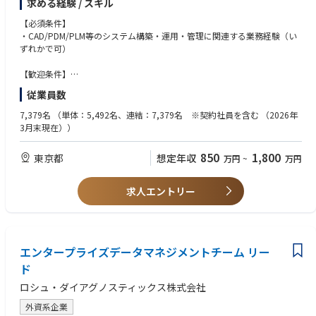
求める経験 / スキル
・大手通信業：次世代成長基盤構築プロジェクト
となってプロジェクトを推進いただける方を募集しております！
→CADデータ管理、CADコマンド開発、他システム連携機能開発、新バー
・Java, PHP, NewIT（Cloud, SaaS, Security）の経験
顧客戦略からコールセンター業務まで通信事業の基幹業務をSalesforce（S
ジョンの動作検証等
・計画策定/ 実行経験 （テスト計画や移行計画などを含む）
【必須条件】
ales Cloud、Service Cloud、Marketing Attomation、Mulesoft、Treasure
→2D、3D、電装系、弱電系の各CADシステムの運用・管理・サポート
・要件定義などIT上流の経験
・CAD/PDM/PLM等のシステム構築・運用・管理に関連する業務経験（い
Data）をフル活用して一気通貫での業務、システム支援を実施。
・大規模SIのPMO経験（大手SIer、SEとして経験がある方歓迎です）
ずれかで可）
【募集背景】 増員
・通信業界、ハイテク業界（半導体、電機メーカーなど）、Platform業界
・大手機械メーカ：基幹システム刷新プロジェクト
での経験
【歓迎条件】
SAP S4/HANAを活用し、これまでよりもより高速に、より生産性を高めた
【想定残業時間】50h/月(全社平均)
・ITコンサル関連の経験
・C、VB等を用いたシステム開発経験
従業員数
業務を実現するための基幹システム刷新を実施。
【勤務形態】原則出社勤務
・web系、DB系のシステム開発経験
国内だけでなく海外複数拠点への展開も予定されており、要件定義段階か
【企業説明動画】https://youtube.com/playlist?list=PL8yfoAFltAcZrnb4B
・製造業における社内SE業務経験
7,379名
（単体：5,492名、連結：7,379名 ※契約社員を含む （2026年
らGlobalメンバーと協業して推進。
EAojAKuCk48fK-4g&si=HTveYdT4LwnHn8EM
◆求める人物像
・サーバー、ネットワーク等の構築・管理経験
3月末現在））
モジュールも多岐にわたっており、基本であるSD/MM/FI/COだけでなく、
・通信・メディア・エンターテインメント・ハイテク業界クライアントをI
PP/eWM/GTS/CRM（Hybris Billing）BPCなども活用。
Tの力で支援したい方
【求める人物像】
850
1,800
東京都
想定年収
万円
~
万円
・システム開発の経験を生かしながら、企業の方向性決定・業務の基本設
・利用者のニーズを汲み取り、システムに反映することができる方
.
計などコンサルスキルを磨いていきたい方
・クライアントフェイシング志向の方、チームワークを重視し、自発的に
求人エントリー
課題解決・変化創造に取り組める方
・いずれはプロジェクトマネージャとして、数十億規模のSI系プロジェク
トをコントロールしていきたい方
エンタープライズデータマネジメントチーム リー
ド
ロシュ・ダイアグノスティックス株式会社
外資系企業