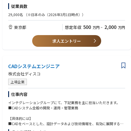
者たちをまとめあげる「指揮者」という2つの役割を担っていただきま
■SAP導入プロジェクトの品質管理活動支援
【歓迎要件】
従業員数
す。
■各PJにおけるテスト密度、バグ密度の集計、分析、評価サポート
■大規模な複雑かつ難易度の高いSIのPM／PMO経験（大手Sier、SEとして
■大手コンサルでの経験を持つボードメンバーを中心に創業以来着実に成
経験がある方、歓迎）
29,000名
（※日本のみ（2026年3月1日時点））
◆ポジションの魅力
長を続ける新興ファーム
■各業務プロセスの要件定義経験 (会計、販売・物流、受発注、生産、原
業界にフォーカスを当てることで、よりクライアントの業務や事業の根幹
■経営戦略立案/新規事業創出/DX支援などの幅広いプロジェクト
価管理等)
500
2,000
東京都
想定年収
万円
~
万円
に切り込んだITコンサルティングが可能です。
■将来の幹部候補採用に向けてポテンシャル採用開始
■SAP等、ERPシステムの導入経験
また昨今では企画構想など上流の段階からGlobalのネットワークを活用す
■HANAまたはSAPのCloud製品（Workday, ARIBA, SuccessFactors, Hybri
るような”世界中のアクセンチュアの知見”を最大限に活用するプロジェク
s, Cloud for Customer等）の知見
求人エントリー
トや、DXの文脈からCEO Issueでシステム構築につないでいくようなプロ
【ポジションの魅力、強み】
■オフショア開発経験
ジェクトも多いためより、広い視野をもったコンサルティングを行えるポ
・代表、役員が事業会社の創業経験者のため、他のコンサルファームと異
ジションです。
なり事業拡大の経験が豊富なメンバーがそろっています。
・案件獲得と案件アサインを同じ社員が担う営業人事制度を採用している
◆業務内容
CADシステムエンジニア
ため、コンサルタントの意向を踏まえ、営業活動やプロジェクトアサイン
業界経験は不問。
・IT・業務トレンドを踏まえたシステム戦略の立案
を行う体制が整っています。
通信・メディア・エンターテインメント・ハイテク業界に興味関心のある
株式会社ディスコ
・戦略を実現するためのアーキテクチャの選定
・クライアントからの評価ががしっかりと給与に反映される環境です。(評
方
・アーキテクチャに合わせた業務プロセス—システム要件の定義・最適化
価項目の5割がクライアントからの評価という制度になっております。)
・ビジネスレベルの日本語・システム設計/開発/PMO/プロジェクトリー
上場企業
・システム開発における各タスクの計画策定、実行 ・業務改革支援、チェ
・残業月20時間程度(20時間以上残業する際には申請必須)、テレワーク可
ド/マネジメントなどの経験
ンジマネジメント活動を通じたシステム導入効果の実現化支援
とWLBを整えて働くことができる環境です。
・テストや移行などシステムの品質を支える仕事の経験
仕事内容
◆プロジェクト事例
インテグレーショングループにて、下記業務を主に担当いただきます。
※コンサル未経験者の方でも、業務/システム/SIなど 特定のご知見をベ
・大手電機メーカ：全社IT戦略・EA策定および導入プロジェクト
弊社はお客様を巻き込んだチーム開発を得意としており、プロジェクトへ
■CADシステム全般の開発・運用・管理業務
ースにキャッチアップし、活躍しているメンバーは多くおります。
全社IT戦略の立案～それを具現化するEAの策定～EAを実現する為のSalesf
の新機能提案や改善提案を行いながらDX推進やSaaSの立ち上げ/グロース
orce, SAP S/4 HANA, IBP, Aribaなどで構成される全社Enterprise ITシステ
開発に取り組んでおります。
【具体的には】
ム導入まで、一気通貫での支援を実施。
■CADをベースとした、設計データおよび技術情報を、有効に展開するCA
◆歓迎（WANT）経験・スキル
プロジェクトマネージャとしてPJの提案からグロースまで、お客様と一丸
Dシステムの構築
・SFA、サプライチェーン、経理など業務ファンクションについての経験