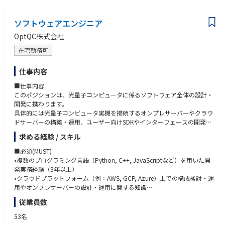
業務の標準化と継続的な改善: 属人化しやすいマニュアル処理について、
【歓迎要件】
例外処理に関する判断基準を明確化する等のドキュメント化（SOPの整
業界知識: 医薬品・医療機器・診断薬業界における、流通（卸商流、EDIソ
備）を進め、継続的なプロセスの効率化、最適化を推進する。
ソフトウェアエンジニア
リューション）および業界特有の値引（仕切、リベート等）の慣行に関す
る深い知識。
OptQC株式会社
2. データガバナンスとオペレーショナル・エクセレンス
チェンジマネジメント経験: 業務プロセスの自動化（RPA導入など）、シス
マスターデータの品質担保: SAP、CRM等の複数システムにおけるマスタ
テム刷新、または組織変更のチェンジマネジメントをリードした経験。
在宅勤務可
ーデータのクオリティ基準と管理体制を策定・維持する。特に、これまで
国内になかった「Contract data（契約データ）」マスターの導入を牽引
【求める人物像】
仕事内容
し、その運用プロセスを確立する。 常に精度の高いマスターデータのみが
リーダーシップと対人影響力: 複雑な利害関係が絡むデータ管理におい
End to Endのプロセスにて流通する仕組みを作ることで、データ起因によ
■仕事内容
て、論理的かつ粘り強く他部門と交渉し、合意を形成できる方。
る請求エラーや物流トラブルを未然に防ぐ。
このポジションは、光量子コンピュータに係るソフトウェア全体の設計・
高い倫理観と責任感: 財務およびコンプライアンスに直結するデータを扱
ポリシー・プロセスの新規策定: Material masterやCustomer masterのメン
開発に携わります。
うため、妥協のない正確性とガバナンス意識を持てる方。
テナンスを適切に行うための、新しいポリシーや業務プロセスの設計・構
具体的には光量子コンピュータ実機を接続するオンプレサーバーやクラウ
変革へのマインドセット: 現状の「マニュアル処理」を維持するだけでな
築をリードする。
ドサーバーの構築・運用、ユーザー向けSDKやインターフェースの開発、
く、最新のデジタルツールやAIを駆使し新しい観点で変革をリードできる
プロセスの最適化（内部統制・コンプライアンス対応）: 値引計算や請求
そしてそれらの認証や整備全般を担います。
方。
求める経験 / スキル
等の処理において内部統制を遵守し、不正や誤謬のない堅牢なオペレーシ
ビジネス洞察力と問題解決力: 変化が早いビジネス環境にて、ステークホ
ョンフローを維持・改善する。
•光量子コンピュータに関連するソフトウェアシステム（オンプレおよび
ルダーの多い複雑な問題の本質を素早く理解し、チームのアクションに変
■必須(MUST)
システム障害・イレギュラー対応の指揮: 各業務システム間のデータ連携
クラウドサーバー、認証システム）の設計、開発、運用
換できる洞察力と応用力を発揮できる方。
•複数のプログラミング言語（Python, C++, JavaScriptなど）を用いた開
エラー発生時における、根本原因の特定と迅速なリカバリー策の決定（保
•ユーザー向けSDKやインターフェースの開発
発実務経験（3年以上）
守ベンダーマネジメントも含む）を行う。
•社内外のソフトウェア開発チームとの連携
•クラウドプラットフォーム（例：AWS, GCP, Azure）上での構成検討・運
•ハードウェア開発部門と密接に連携し、技術的な要件や課題を整理・調
用やオンプレサーバーの設計・運用に関する知識
3. 戦略的プロジェクトの推進とステークホルダーマネジメント
整
•UNIX/Linux環境での開発経験
従業員数
SAP切替プロジェクトの牽引: SAPのリプレイスプロジェクトにおいて、マ
•クライアントやユーザーとのコミュニケーションを通じて、フィードバッ
•GitやGitLabなどのバージョン管理システム使用経験
スターデータの最適化（クレンジング含む）を通して各種社内システムの
クを収集し、改善策を提案
•英語でのコミュニケーション能力
53名
運用を確かなものにする。また、EDIとSAPを中継する社内システムをSAP