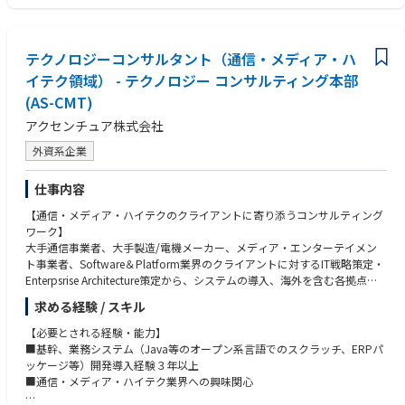
・チームメンバーと連携しながら担当プロジェクトの完遂
・プロジェクト運営や体制構築
【求める人物像】
・IT企画や提案などの上流工程
・自己研鑽ができる方
・情報システム部門支援、PMO業務
テクノロジーコンサルタント（通信・メディア・ハ
・上昇志向が高い方
・コミュニケーションを取ることがお好きな方
イテク領域） - テクノロジー コンサルティング本部
■コンサル経験者の方
(AS-CMT)
・大手クライアントの新規開拓および深耕、体制拡大
・急拡大をする部門の組織つくり、組織推進、マネジメントコンサルシフ
アクセンチュア株式会社
トの主導
外資系企業
・コンサルタントの育成・教育・マネジメント
・営業と連動し、提案活動やキーマンとのリレーションシップ
・ITコンサルタントとしての各プロジェクトデリバリー
仕事内容
・情報システム部門支援、PMO業務等
【通信・メディア・ハイテクのクライアントに寄り添うコンサルティング
ワーク】
大手通信事業者、大手製造/電機メーカー、メディア・エンターテイメン
【具体的業務内容】
ト事業者、Software＆Platform業界のクライアントに対するIT戦略策定・
■コンサルティング案件(戦略、IT)のプロジェクトリード
Enterpsrise Architecture策定から、システムの導入、海外を含む各拠点へ
■各ステークホルダーとのRM
のロールアウトから業務定着の支援、システムの保守・運用まで、システ
■定常業務に対して業務プロセスの見直し、改善の提案推進を行う
求める経験 / スキル
ムインテグレーションのすべてのフェーズに対して、常にお客様に寄り添
■資料、ドキュメント作成
い、一気通貫でのコンサルティングワークを提供しています。
■ベンダー管理
【必要とされる経験・能力】
■クライアントとの折衝、進捗管理、スケジュール管理
■基幹、業務システム（Java等のオープン系言語でのスクラッチ、ERPパ
職務内容は多岐にわたりますが、各種タスクやプロジェクト期間中に発生
■品質管理、ドキュメントレビュー等の業務
ッケージ等）開発導入経験３年以上
する様々な課題解決に向けて、計画を立て・推進し・科学的に管理する役
■基本設計、詳細設計などの開発案件
■通信・メディア・ハイテク業界への興味関心
割から、クライアントへの「顔」であり、グローバルを含めた社内の知見
■DX推進についての企画や戦略