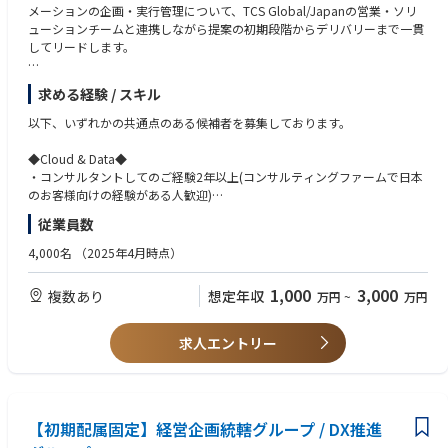
たはDSAS Development Teamへ適切にエスカレーションする
メーションの企画・実行管理について、TCS Global/Japanの営業・ソリ
・DSS製品に関するナレッジ記事・技術文書の作成／維持を行い、チーム
ューションチームと連携しながら提案の初期段階からデリバリーまで一貫
の知見を蓄積する
してリードします。
・Practical Process Improvement（PPI）ビジネスシステムを活用し、業
務の効率化・品質向上を継続的に推進する
以下の5つの領域のトランスフォーメーションの企画・実行の経験のある
求める経験 / スキル
・必要に応じて国内外への出張を行い、オンサイトでの顧客サポートを提
プロフェッショナルを募集します。
供する
(1) CX Transformation: デジタルを活用したマーケティング、顧客接点・
以下、いずれかの共通点のある候補者を募集しております。
・週末を含む柔軟なシフト対応を行い、安定したサポート提供に貢献する
チャネル、顧客体験の高度化
(2) Data Analytics Transformation: データドリブン経営を実現するための
◆Cloud & Data◆
■このポジションの魅力：
体制、プロセス、テクノロジー、文化、スキル全般の改革
・コンサルタントしてのご経験2年以上(コンサルティングファームで日本
・顧客の問題解決への直接的な貢献：ネットワーク/ソフトウェアの観点
(3) Machine-First Ops Transformation: テクノロジーを活用したオペレーシ
のお客様向けの経験がある人歓迎)
から実装・運用上の課題を解決することで、
ョンの抜本的な効率化・高度化
・SIにおけるプロジェクトマネジメントのご経験
従業員数
顧客から深い信頼を得ることができるやりがいのあるポジションです。
(4a) Legacy System Modernization: システム老朽化やM&Aに伴う基幹シス
（コンサルティングファームでのご経験がない方はSIにおける上流工程
・幅広い製品や技術知識が習得できます：自社製品だけでなく多様なベン
テムの抜本的改革・統合
のご経験が必須）
4,000名
（2025年4月時点）
ダー機器やネットワーク関連技術にも触れることで、
(4b) IT Cost Optimization: ITコスト削減オポチュニティの診断と施策ロー
・強いテクノロジーエリアをお持ちの方
幅広いスキルを身につけることができます。
ドマップの策定・実行
1,000
3,000
複数あり
想定年収
・チームワークを重視する職場環境：フィールドサービスエンジニアやテ
万円
~
万円
(5) Cyber Security Transformation: セキュリティガバナンスの企画・構
◆Data & Analytics◆
クニカルサポート、開発部門と密接に連携することで、
築、CSIRT高度化に向けたロードマップの策定と実行、クラウドセキュリ
・データ/AI領域（特にMDM）におけるプロジェクトマネジメント経験
必要な時にサポートを受けやすく、成長を促す環境が生まれます。
ティなど
・データドリブン経営を実現するための体制、プロセス、テクノロジー、
求人エントリー
文化、スキル全般のコンサルティング経験
【部門】
・上流だけではなく、実際にInformatica/SAP MDGなどのソリューション
デジタルトランスフォーメーションの課題とソリューションが定まってい
を使った実装プロジェクトへの参画経験
ないお客様に対して、
課題設定とソリューショニング支援、さらにプログラムマネジメントやチ
【初期配属固定】経営企画統轄グループ / DX推進
◆Business Analyst（Airline doman）◆
ェンジマネジメントなどの実行支援を行う部門です。
・PM/PMO経験もしくはコンサルタントのご経験2年以上(開発プロジェク