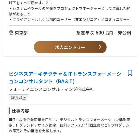
以下をすべて満たすこと：
・システムやツールの開発をプロジェクトマネージャーとして主導した経
験があること
・クライアントもしくは部内ユーザー（非エンジニア）とコミュニケーシ
ョンを取り、要件を整理・具体化した経験
・コンサル、金融系ベンダー、金融機関いずれかでの業務経験
600
東京都
想定年収
非公開
万円
~
【WANT】
求人エントリー
以下いずれかを満たすと尚良い：
・生成AIを用いたシステムやツールの開発に関与した実務経験がある方、
もしくは挑戦したい方
・リスク管理業務に何かしら関与した経験がある方
ビジネスアーキテクチャ＆ITトランスフォーメーシ
ョンコンサルタント（BA＆T)
フォーティエンスコンサルティング株式会社
課長以上
仕事内容
■ITによる企業変革を目的に、デジタルトランスフォーメーション構想策
定、ITグランドデザイン策定、個別システム化計画立案などITプログラム
の策定とその推進を支援します。