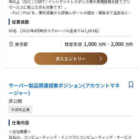
して、提案およびアーキテクチャ設計の支援を担当します（情報システム
・データ分析基盤構想におけるモデル実装・評価フローの設計・技術検討
年以上（SOC / CSIRT / インシデントレスポンス等の実務経験を経てプリ
https://x-boost.gen-ax.co.jp/
部門、SOC、CISO クラスが対話相手となります）。
・グループ横断でのデータ活用に向けたモデリング実証（PoC）支援
セールスに転じた方も対象です）。
・PoV（Proof of Value：評価導入）の要件定義・設計・実施と、評価結
・PoC / PoV を、要件定義から評価レポートの提出・報告まで主担当とし
■自律型AIオペレーター『X-Ghost（クロスゴースト）』
果に基づく PoV レポートの作成および報告を行います。
＜TrustのAI･データ事業＞
て完遂した経験。
自律型AIオペレーター『X-Ghost（クロスゴースト）』の正式提供を開始
従業員数
・営業担当とペアで案件を推進し、四半期の売上目標達成に貢献します。
同社の中核事業の1つであるAI・データ事業では、実際に現場で使われビ
・EDR、アイデンティティセキュリティ、クラウドセキュリティ、SIEM、
しました。（2025年11月）コンタクトセンターにおけるさまざまな問い
・競合製品との技術比較および差分を整理し、顧客、パートナーへ展開し
ジネス価値を出すための分析や開発に取り組んできた経験が豊富なメンバ
AI セキュリティなど、CrowdStrike のソリューション領域について複数の
80名
（2022年4月時点※グローバル全体では1,683名）
合わせに対し、AIオペレーターとして自律思考型で、人間らしい自然な会
ます。
ーが、データ活用支援（分析支援、基盤構築支援、組織作り支援、育成支
知見を有し、顧客の既存環境を踏まえたアーキテクチャ提案ができる知
話で音声対話を行い、人間のオペレーターと共に企業の価値貢献を担うこ
・本社プロダクトマネジメント / エンジニアリングへ技術フィードバック
援、ガバナンス構築支援など）と自社プロダクトの開発・提供を行ってお
識。
とを目指します。
1,000
2,000
東京都
想定年収
万円
~
万円
を行い、日本市場固有の機能要望をインプットします。
ります。社内にはAI・データ分析組織をゼロから立ち上げてきたメンバー
・情報システム部門長または CISO クラスに対する提案あるいは報告の経
X-Ghost プレスリリース
・セミナーやイベントでの登壇、技術セッションでの発信などを通じて、
や、高度なデータ分析技術を用いて大きな価値を生み出すAI・機械学習モ
験。
https://www.gen-ax.co.jp/news/press/20251110-01/
CrowdStrike ソリューションの認知拡大に貢献します（適性・ご希望に応
デルの開発を行ってきたメンバー、多数のユーザーに利用されている有名
・英語の読み書き（技術文書の読解、本社エンジニアとのメールおよびチ
求人エントリー
じます）。
アプリケーションの中核機能の実装を担ってきたメンバーなどが多く在籍
ャットでのコミュニケーション）。
・SE チーム内および営業部門に対する技術的な勉強会を企画・開催し、
しております。なお、同社が自社開発をしている生成AIを活用したプロダ
・AI技術を活用して意思決定を強化し、ワークフローおよびプロセスを合
【Mission・Value】
組織全体の技術力向上に貢献します。
クトが評価され日本経済新聞「活躍が期待されるAIスタートアップ」に選
理化し、効率を向上させ、ビジネス成果を推進した実績。
■Mission
定されました。
自律に自立を融合し、次の"流れ"を生成する
【ポジションの特徴】
サーバー製品関連提案ポジション(アカウントマネ
【歓迎】
・エンタープライズ顧客に深く関与する、ハイタッチ SE のロールです。
・ビジネスレベルの英会話。
ージャー)
■Value
多数の案件を回すのではなく、担当する大手顧客に対して、技術要件のヒ
＜魅力ポイント＞
・マルウェア解析、フォレンジック、脅威インテリジェンスの実務経験。
Authentic：本質の追求をあきらめない
非公開
アリングから PoV の設計・実施、アセスメントレポートの提示、導入後
◤プロジェクトの魅力◢
・SOC 運用、SOAR・自動化の設計または導入経験。
Proactive：全員が前のめりに共創する
の技術的な関係構築まで一貫して担当します。情報システム部門・SOC・
・ビジネスインパクトの大きい分析案件に携われる
・PowerShell / Python / Bash などによるスクリプティング。
Asobi：余白に目を向けて遊び心を持ち続ける
外資系企業
CISO と継続的な関係を築き、顧客側から技術面のカウンターパートとし
・プロフィットセンターとしてのデータ分析部門で、事業価値に直結する
・AWS / Azure / GCP、Kubernetes、コンテナ環境の知識。
て認識される立場です。
成果を出せる
・CISSP、OSCP、GIAC、CEH などの資格。
“Mission・Value”に込められた想い：砂金CEOインタビュー
仕事内容
・最先端の製品群を横断して担当できます。
・強いコネクションと高難度な課題解決に取り組める
・業務における AI / LLM の活用経験、または AI に関連するソリューション
https://note.com/gen_ax/n/n02385df11d33
エンドポイント（EDR / XDR）、クラウドセキュリティ（CNAPP）、アイ
の提案経験。
＜会社概要＞
デンティティ保護（ITDR）、Next-Gen SIEM、脅威インテリジェンス、エ
◤組織とカルチャー◢
当社は、コンピューティング・インフラとコンピューティング・サービス