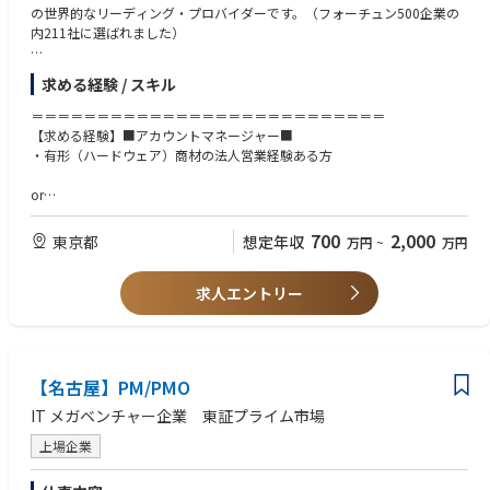
クスポージャー管理、そして AI セキュリティ。これらを単一エージェン
・CTO自らが事業部長を兼任し、役職を超えたフラットなコミュニケーシ
の世界的なリーディング・プロバイダーです。（フォーチュン500企業の
ト・単一コンソールで提供しており、担当 SE はその全体を扱います。プ
ョンが特徴
内211社に選ばれました）
ラットフォームの拡張ペースが速く、新しい領域が継続的に加わるため、
・全社定例・部門横断の情報共有や交流会によりオープンな連携環境
特定製品のスペシャリストとしてキャリアが固定されることなく、市場価
・社内イベント（スポーツ大会・屋形船・シアター会など）で活発なチー
＜主な業務内容・想定ポジション＞
値の高い技術領域を増やし続けられます。扱う対象は個別製品ではなく、
ム文化
求める経験 / スキル
日本市場における事業拡大に向け、サーバー製品をメインに、中長期的な
顧客のセキュリティアーキテクチャ全体です。
・外国籍の方も多く働く環境のため、英語を使用する社内会議の実施。
視点で顧客との関係構築を行い、ニーズの把握から最適なソリューション
＝＝＝＝＝＝＝＝＝＝＝＝＝＝＝＝＝＝＝＝＝＝＝＝＝＝＝
・市場リーダーとしての製品力があり、誇りを持って提案できます。
提案、導入支援まで一貫して携わっていただきます。
【求める経験】■アカウントマネージャー■
市場リーダーであるため、比較検討の初期段階から候補に入る案件が多く
◤成長環境◢
・有形（ハードウェア）商材の法人営業経験ある方
あります。さらに製品品質が高いことから、PoV（評価導入）まで進んだ
・東京大学との共同研究・輪読会、社内技術勉強会を定期開催
ご経験・強みに応じて、以下の役割を軸にご活躍いただくことを想定して
案件の勝率も高いのが特徴です。自分が説明する製品の実力に確信を持っ
・書籍・資格・セミナー・カンファレンス参加など、自由度の高い研鑽費
います。
or
た状態で顧客に向き合える、技術者として納得感のある環境です。
用補助制度
・プレゼンテーションと技術検証の両方が求められるロールです。
・固定学習プラットフォームに縛られず、目的に応じた柔軟な学びが可能
・アカウントマネージャー（もしくはプリセールス）：主要顧客のアカウ
【求める経験】■プリセールス■
700
2,000
まず、顧客の実務担当者から経営層まで、それぞれに向けたプレゼンテー
東京都
・全社員にChatGPTアカウントを付与し、生成AI活用を推進
想定年収
万円
~
万円
ントマネジメントおよびビジネス拡大
・サーバー製品知識
ションでソリューションの価値を言語化して伝えます。そのうえで PoV
・最新技術への取り組みと、自社プロダクト開発にも関与可能
・サーバー設定、操作の実務経験
（Proof of Value：評価導入）を顧客環境で実施し、結果を PoV レポート
＜会社特徴＞
求人エントリー
・RHEL (RedHat 企業版）、VMware、HCIに関するスキル
またはセキュリティアセスメントレポートとして提示するのが標準的な流
◤働きやすさ◢
日本市場は現在も順調に成長を続けており、事業拡大フェーズならではの
＝＝＝＝＝＝＝＝＝＝＝＝＝＝＝＝＝＝＝＝＝＝＝＝＝＝＝
れです。伝える力と、手を動かす技術力の両方が評価されるポジションで
・ハイブリッド／リモート勤務可、休暇制度は大手企業水準
裁量とチャンスがあります。
す。
・スポーツ手当や社内交流補助など、健康・コミュニケーションの両面を
個々の経験・スタイル・強みを尊重する風土があり、主体的に考え行動で
【共通する歓迎スキル】
・セミナー登壇などを通じて、市場に対する発信も担えます。
支援
きる環境で、ご自身の能力を最大限発揮していただけます。
・サーバー、ストレージ、IT、コンピューティング関連業界経験
適性やご希望に応じて、セミナーやイベントでの登壇、技術セッションで
・社会保険完備、協会けんぽ加入、健康診断や予防接種（家族含む）も全
【名古屋】PM/PMO
また、将来的なキャリアパスも多様で、営業・技術いずれの方向でも専門
・IT、インターネット、キャリア通信関連業界、教育機関、大学関連もし
の発信などを通じて、CrowdStrike ソリューションの認知と魅力を広げる
額補助
性を高めていける点が大きな魅力です。
くは科学機関関連の人脈がある方は優遇
IT メガベンチャー企業 東証プライム市場
役割も担っていただけます。担当顧客の中だけで完結せず、市場に向けて
・通勤交通費・出張・研修旅費などの各種手当、住宅・育児サポートも充
技術的な発信ができるポジションです。
実
上場企業
・一人で抱え込まない体制があり、技術的なキャッチアップがしやすい環
境です。