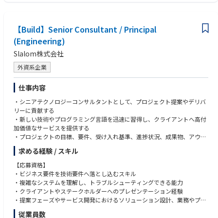
されたSAP S/4 HANA Public Cloudをはじめとする計数管理基盤システム
・海外と英語でコミュニケーションするのに妨げにならない英語力
◆SCM Senior Consultant (Logistics)◆
群の更なる活用深化を目指しています。
・お客様ITの現状理解、将来ブループリント、およびマイグレーション方
・マネジメント、サプライチェーン、エンジニアリング、ロジスティク
組織横断的な課題の発掘から解決に向けて施策の構想、新たな業務や組織
【歓迎される資格等】
針の策定によってトランフォーメーション企画・実行フェーズ開始に向け
ス、オペレーションズマネジメント、ビジネスまたは関連分野の学士号​
【Build】Senior Consultant / Principal
のデザイン、また必要に応じてプロジェクトの立上げと組織化、実行・管
■プロジェクトマネジメント領域
て支援する
・PMP資格
理等々を通して、幅広く当社の経営課題解決に関わることができます。
(Engineering)
・PMAJ認定P２M資格（PMC以上）
・ITトランスフォーメーションにおけるチャレンジに対して、最新技術動
・10年以上のサプライチェーンおよびロジスティクス経験
・PMI認定PMP
向と最適なソリューションをTCSグローバルと連携してお客様に提案する
・サプライチェーンの課題に対処するためのシステム、プロセス、ツール
Slalom株式会社
これらのプロジェクトに携わることで、当社の組織・業務に関する深い知
・IPA プロジェクトマネージャ試験
・構想フェーズから、設計・開発フェーズに渡り、カスタマフェーシング
の設計と導入に加え、戦略の策定と実施に直接携わった経験
識の習得はもちろんのこと、当社支える社員との幅広いネットワークも形
外資系企業
を実施し、お客様のビジョン・お悩みを捉え、タイムリーに打ち手を検討
・コンサルティング会社での実務経験。
成することが期待できます。
■データマネジメント領域
する
例） 複数の輸送形態（TL、LTL、化学品輸送）のバックグラウンド
・DAMA認定CDMP
仕事内容
・複雑な契約締結を主導した経験​
◎DX推進グループ
・情報処理技術者試験（ST, SA, DB, PM等）
◆Data & Analytics◆
・複雑なビジネス課題を解決する能力、つまり変化する顧客に迅速に適応
プロジェクト実行チーム及びデータマネジメントチームでは、各種経営指
・エンタープライズデータマネジメント / マスタデータマネジメントの設
・シニアテクノロジーコンサルタントとして、プロジェクト提案やデリバ
AIを活用したBusiness Transformationを目指すお客様に対し、TCSが提唱
し、複数のプロジェクトをマルチタスクで遂行できる能力​
標の高度化と業務現場の効率性改善の双方を目的とした業務改革・データ
計・運用への関与経験
リーに貢献する
するAI-first Enterprise Architectureという考え方の下、
・スピード感のある環境で活躍できる方​
改革を、単発プロジェクトではなく「複数のプロジェクトを束ねる形」で
・データガバナンス、データ品質管理への関与経験
・新しい技術やプログラミング言語を迅速に習得し、クライアントへ高付
クラウドなどのデータ基盤構築から具体的なユースケースに対してビジネ
・主体性、行動力、細部へのこだわりがある​
設計し、各プロジェクト成果の実装・定着までをリードもしくはサポート
加価値なサービスを提供する
ス価値を創出するところまで、一貫したサービスを提供します。
・強力な交渉力と影響力優れたファシリテーション能力​
するポジションです。
■サイバーセキュリティ領域
・プロジェクトの目標、要件、受け入れ基準、進捗状況、成果物、アウト
本ポジションでは、お客様のあらゆるデータ活用やガバナンス/品質維持
単に提案・資料化に留まらず、関係者と合意形成しながら運用として回る
・情報処理安全確保支援士
カムなどについて、クライアントとコミュニケーションを取る
に貢献すべく、上流のアドバイザリーから具体的なソリューションの提供
★その他、以下のご経験をお持ちの方もご活躍いただけるフィールドがご
求める経験 / スキル
状態まで落とし込み、当社・当社グループに“会社に残る仕組み”として根
・CISSP / CISM / CCSP / CEH / GIAC等のセキュリティ資格
・仮説構築、分析フレームワーク、ケーススタディ、リサーチなどのコン
までをサポートします。
ざいます。
付かせます。
サルティング手法を技術業務に活用する
【応募資格】
・Cloudリフトのご経験
・クライアントのニーズや期待に合わせて、最適なシステムを設計・実装
◆Business Analyst（Airline doman）◆
・ビジネス要件を技術要件へ落とし込むスキル
・Architectureの選定、検討などのご経験
【具体的な業務内容】
する
航空業界向けのプロジェクトに参画頂きます。
・複雑なシステムを理解し、トラブルシューティングできる能力
・顧客への提案経験
■プロジェクト実行チーム：
・リファレンスアーキテクチャや実績あるフレームワークを活用し、堅牢
TCSはグローバル航空業界はもちろんのこと、国内事業会社においても長
・クライアントやステークホルダーへのプレゼンテーション経験
業務改革/システム導入プロジェクト群を横断し、計画・進捗・課題・リ
で信頼性・拡張性の高いシステムを設計する
期リレーションシップを築いており、市場においてもプレゼンスを発揮し
・提案フェーズやサービス開発におけるソリューション設計、業務やプロ
スク管理を行い、プロジェクト推進上のボトルネック（意思決定、役割不
・技術設計書やドキュメントを作成し、クライアントへのガイダンスやト
ております。
ジェクト計画の立案能力
明確、現場定着不全等）に対する構造的な課題整理及び解決推進に取り組
従業員数
レーニングを提供する
特に旅客システムについてはグローバルでデファクトで利用されているプ
・学習意欲が高く主体的に業務に取り組める方。課題を発見し、改善案の