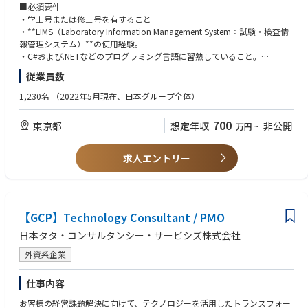
するとともに、ヘルプデスクサービスの継続的な改善活動へ
■必須要件
積極的に参加することで、高い品質基準を維持することが求められます。
・学士号または修士号を有すること
・**LIMS（Laboratory Information Management System：試験・検査情
また、週末勤務および、顧客サポートやトレーニングのために最大25％程
報管理システム）**の使用経験。
度の出張に対応できることが必要です。
・C#および.NETなどのプログラミング言語に習熟していること。
・高い顧客志向と優れた対人コミュニケーション能力を有すること。
従業員数
■業務内容
・学習意欲が高く、技術面・専門性の両方について継続的に成長・自己研
・顧客からのインシデントやサービスリクエストを受付し、調査・切り分
鑽に取り組めること。
1,230名
（2022年5月現在、日本グループ全体）
け・解決までの対応をリードする
・インシデント管理／問題管理、根本原因分析（RCA）および再発防止に
■歓迎要件
700
東京都
想定年収
非公開
万円
~
向けた対応を実施する
・臨床検査科学、生命科学、情報技術分野の方
・サービスレベルアグリーメント（SLA）を遵守し、品質とスピードの両
立を図る
求人エントリー
・Salesforce、Atlassian Jira等のCRMツールを用いて、サポート案件の管
理・記録・進捗管理を行う
・.NET／C#による技術調査やプログラム作成、必要に応じた改修・検証に
対応する
・Microsoft SQL Server、Oracle、PostgreSQL等のデータベースについて
【GCP】Technology Consultant / PMO
基本概念を理解し、
日本タタ・コンサルタンシー・サービシズ株式会社
基本的な管理作業や効率的なSQLスクリプト作成を行う
・AWSやKubernetesなど、クラウド技術の基礎知識を活用しながら、技術
外資系企業
的な観点での支援を行う
・TechOps、開発部門（Development）、Professional Services等、関連
仕事内容
チームと連携し、顧客課題の迅速な解決を推進する
・問題の重大度に応じて、Helpdesk Team Leader、Support Manager、ま
お客様の経営課題解決に向けて、テクノロジーを活用したトランスフォー