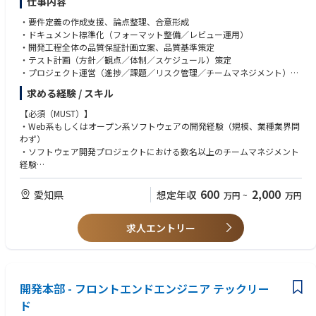
仕事内容
社内のチャットツールで海外のプロダクトマネージャーに技術仕様を直接
確認できるほか、製品領域によっては日本の製品専門 SE（Specialist SE）
・要件定義の作成支援、論点整理、合意形成
と一緒に提案に入ります。チーム内でも互いにフォローし合う文化があ
・ドキュメント標準化（フォーマット整備／レビュー運用）
り、担当領域が広くても、走りながら技術を習得していける環境です。
・開発工程全体の品質保証計画立案、品質基準策定
・SE チームの離職率が非常に低い組織です。
・テスト計画（方針／観点／体制／スケジュール）策定
日本の SE メンバーは高いモチベーションを維持したまま長く在籍してお
・プロジェクト運営（進捗／課題／リスク管理／チームマネジメント）
り、離職はほとんど発生していません。今回の募集も退職ではなく、前任
・品質／ユーザビリティ向上の改善提案、施策推進
者の昇進に伴う後任募集です。
求める経験 / スキル
・AI活用戦略の企画、導入推進、運用設計
・昇進の実績があるポジションです。
【必須（MUST）】
CrowdStrike の SE 職には、Principal SE（SE の最上位職）、Specialist SE
・Web系もしくはオープン系ソフトウェアの開発経験（規模、業種業界問
（領域特化）、SE Manager（マネジメント）への複線的なキャリアパスが
わず）
あり、これらへの昇進・キャリアチェンジの実績があるチームです。
・ソフトウェア開発プロジェクトにおける数名以上のチームマネジメント
経験
【クラウドストライクとは】
私たちの使命は「Stop breaches（情報漏洩を阻止する）」です。機械学
【歓迎（WANT）】
600
2,000
愛知県
習や行動ベースの検知など、革新的な技術を採用しています。お客様は弊
想定年収
万円
~
万円
・プロジェクトマネジメント経験
社サービスを導入することで、自社を守るだけでなく、将来を見据えた対
・お客様との折衝経験、交渉経験
策を行うことができます。当社は、技術、組織、人材に関して数々の賞を
求人エントリー
・SI系のソフトウェア開発プロジェクトに携わった経験（言語問わず）
受賞しており、業界でリーダーと認識されています。また、社員がプライ
ベートと仕事を両立できるよう、柔軟な勤務形態を提供しています。
クラウドストライクでは情熱、高いセールススキル、スピード感を持って
行動する人材を求めています。チームは非常にオープンな雰囲気です。
開発本部 - フロントエンドエンジニア テックリー
日々、いかにお客様の課題を解決できるか、チャットや営業会議の中でオ
ド
ープンにコミュニケーションしています。