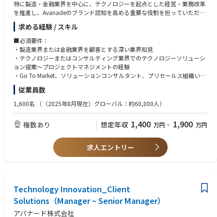
・GitHubActions,AWSCodePipeline,AzureDevOps,Jenkins
特に製造・金融業界を中心に、テクノロジーを起点とした経営・業務改革
を推進し、Avanadeのブランド認知を高める重要な役割を担っていただき
AIツール：
ます。
求める経験 / スキル
・MSCopilotStudio,M365Copilot,ChatBot(ChatGPTライク)
・GitHubCopilot,★Devin,★v0
■主な業務内容
■必須要件：
・GTM戦略の実行：日本市場の売上目標達成に向けた施策推進
・製造業界または金融業界を顧客とする深い業界知見
AIロボティクス：
・ポートフォリオ管理：市場インサイトを活用し、オファリングを最適化
・テクノロジーまたはコンサルティング業界でのテクノロジーソリューシ
・★SLAM,★Navigation,★強化学習・模倣学習・ロボット言語モデル
・パートナー協業：Microsoftをはじめとする戦略的パートナーとの連携強
ョン提案～プロジェクトマネジメントの経験
化
・Go To Market、ソリューションコンサルタント、プリセールス組織いず
データベース：
・ブランド強化：効果的なキャンペーンで日本市場における存在感を向上
れかのリード経験
・各種RDS,NoSQL,★NewSQL,VectorDB,★GraphDB
従業員数
・ROI最大化：ターゲットキャンペーンの実行と効果測定
ターゲット：ミッドマーケット（売上500億円～4000億円以上企業/主に
プライム市場）
1,600名
（（2025年8月現在）グローバル：約60,000人）
監視/評価/セキュリティ：
https://www.avanade.com/ja-jp/industry
・グローバルまたはAPACレベルでの英語でのビジネスコミュニケーショ
・★Langfuse,★RAGAS,★RAGChecker,★mlFlow,★Datadog,Snyk
ン経験
1,400
1,900
複数あり
想定年収
万円
~
万円
※1 ★印以外：D.Nodeに組織としてノウハウがあるもの
■歓迎条件：
※2 2025年12月時点
・戦略的パートナー（Microsoftなど）との協業経験
求人エントリー
■求める人物像
・組織およびビジネスのトランスフォーメーションのスピード感に応えら
れるタフさ、柔軟性の高さ
Technology Innovation_Client
・プレイングマネージャー志向
・顧客志向の高さ（直接の顧客対応も厭わない姿勢）
Solutions（Manager ~ Senior Manager）
・日本市場の戦略と、グローバル・APACそれぞれの戦略を理解し整合性
アバナード株式会社
を図れるバランス感覚のある方