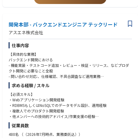
・イノベーション・マネジメント：特定のイノベーション施策をリード
し、クロスファンクショナルチームと協働。最新技術、プロセス改善、製
品開発に関するプロジェクトを推進。
【このポジションの魅力】
開発本部 - バックエンドエンジニア テックリード
・世界規模でのアバナードイノベーションネットワークに参加し、最先端
アスエネ株式会社
の知見を共有できる環境
・クライアントの未来を形づくるソリューション創出に直接関与
仕事内容
・新しいアイデアを試し、プロトタイプから市場投入までをリードできる
裁量
【具体的な業務】
・アバナードの成長戦略の中核を担う、ダイナミックで影響力のある役割
バックエンド開発における
- 機能実装・テストコード追加・レビュー・検証・リリース、などプロダ
クト開発に必要なこと全般
- 問い合わせ対応:、仕様確認、不具合調査など運用業務
- DBのテーブル設計やパフォーマンス改善
求める経験 / スキル
- 監視業務含むシステム信頼性向上
- プロダクトマネージャーやデザイナーと協働し仕様検討
【必須スキル】
- 中長期を見据えた技術戦略の立案や実行
・Webアプリケーション開発経験
- 他メンバーへの技術的アドバイス/作業支援 など
・RDBMSもしくはNoSQLでのデータモデル設計、運用経験
・複数人でのプロダクト開発経験
【開発チームについて】
・他メンバーへの技術的アドバイス/作業支援の経験
・NotionによるKanban運用
・中長期を見据えた技術戦略の立案、実行の経験
従業員数
・アジャイル思想に基づく小規模高頻度リリース
・テックリード等の技術に関する意思決定責任者の経験
・週次ふりかえり開催
480名
（（2026年7月時点、業務委託込））