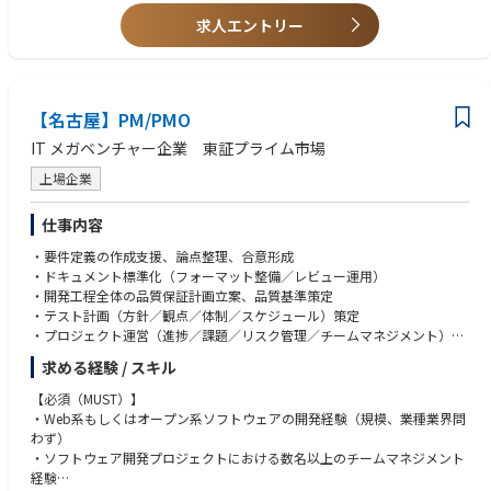
を持てるほか、チームビルディングやメンバー育成、開発環境の整備な
①クラウド採用計画の策定と最上流の提案（最上流）：
・Azure AI Foundry,OpenAI Service,Machine Learning,AI Search, Prompt
・LangChain/LangGraph,MLflow
■期待していること
求人エントリー
ど、組織づくりにも深く関わることができます。
・顧客の経営・ビジネス戦略を理解し、テクノロジー観点での課題ヒアリ
Flow etc
・★MicrosoftAgentFramework,★SemanticKernel,AutoGen
-高いコミュニケーション力、論理的思考力を持ち専門技術をわかりやす
ング、課題抽出、およびクラウド・アプリケーション刷新に向けたロード
・Google Cloud Vertex AI,Agent Engine,Vertex AI Search,Gemini Enterpris
・★MCP,★MCPPythonSDK,★FastMCP,★ROS2
い言葉で説明できること
◆キャリアについて
マップ策定
e etc
・★A2A,★AP2
-能動的に活動できること
D.Nodeでは、メンバーの志向性や強みに応じてキャリアを描くことが可
・高度な専門技術をクライアント（経営層・IT部門）へ説明・提案（効果
・NVIDIA NIM,NeMo,Omniverse,Databricks - Agent Bricks
-クライアントに対する効果的なプレゼンテーションができること
能です。
的なプレゼンテーションの実施）
【名古屋】PM/PMO
laC/CI：
-技術を統括しメンバーを率いるリーダーシップ力をお持ちなこと
①スペシャリスト
②ハイトランザクション・ミッションクリティカルなシステム設計：
データ基盤/活用：
・Terraform,CloudFormation,Ansible
IT メガベンチャー企業 東証プライム市場
特定の技術領域（クラウド、生成AI、アーキテクチャなど）で高い専門性
・大規模かつ大量のデータ処理が走る環境において、リアルタイム性、信
・AWS Redshift / Athena,Glue,Kinesis Data Analytics,EMR,Kinesis + SNS/S
・GitHubActions,AWSCodePipeline,AzureDevOps,Jenkins
を発揮し、プロダクト開発（PD）や社内のコア技術を牽引します。
頼性、拡張性（スケーラビリティ）、保守性に優れた最適なシステムアー
QS,Glue Studio etc
上場企業
②デリバリ/プレイングマネージャー
キテクチャのデザイン
・Azure Synapse Analytics,Data Factory,Synapse Pipelines,HDInsight,Eve
AIツール：
・大規模プロジェクトにおいて、マネジメントに専任しチームをデリバリ
・AWS / Azure / Google Cloud などの特性を見極めたマルチクラウド/ハ
nt Hubs,Data Factory etc
・MSCopilotStudio,M365Copilot,ChatBot(ChatGPTライク)
仕事内容
ーします。
イブリッドクラウドのグランドデザイン
・Google Cloud BigQuery,Pub/Sub,★Dataplex,Dataflow etc
・GitHubCopilot,★Devin,★v0
・中〜大規模プロジェクトにおいて、開発とマネジメントをバランスよく
③クラウド運用の最適化・ガバナンス策定
・Databricks,Snowflake
・要件定義の作成支援、論点整理、合意形成
兼任しながら、柔軟性の高いチームをデリバリーします。
・クラウド移行後を見据えた、運用コスト（FinOps）の適正化、およびエ
AIロボティクス：
・ドキュメント標準化（フォーマット整備／レビュー運用）
ンタープライズ環境における高度なセキュリティ・ガバナンス設計
ローコード/ノーコード：
・★SLAM,★Navigation,★強化学習・模倣学習・ロボット言語モデル
・開発工程全体の品質保証計画立案、品質基準策定
※上記の経験を経て、さらに柔軟かつスケールの大きなキャリアを描くこ
・Power Automate /Power Apps,UiPath,Blueprism,AutomationAnywher
・テスト計画（方針／観点／体制／スケジュール）策定
とが可能です。
案件事例：※本求人だけではなくD.Nodeでの過去案件を一部記載させて
e
データベース：
・プロジェクト運営（進捗／課題／リスク管理／チームマネジメント）
③エバンジェリスト
いただきます※
・Dify,Gemini Enterprise,MS Copilot Studio
・各種RDS,NoSQL,★NewSQL,VectorDB,★GraphDB
・品質／ユーザビリティ向上の改善提案、施策推進
・社内だけでなく、社外の技術コミュニティや業界内でも高い影響力・知
求める経験 / スキル
・自動車業界クライアント向け：複数システムのデータを一元的に連携す
・AI活用戦略の企画、導入推進、運用設計
名度（エミネンス）を持ち、SMEロールを担います。
るクラウドサービス基盤の設計
EMTech：
監視/評価/セキュリティ：
【必須（MUST）】
④シニアマネージャー
・自動車業界クライアント向け：車両から発信される情報を集約、管理、
・★量子コンピュータ,★Physical AI - Robotics,★Web4
・★Langfuse,★RAGAS,★RAGChecker,★mlFlow,★Datadog,Snyk
・Web系もしくはオープン系ソフトウェアの開発経験（規模、業種業界問
・複数案件を全体統括し、プロジェクト全体の収益性（P&L）の責任や、
活用するグローバル基盤構築
わず）
次なる投資（新規事業や大規模案件）の獲得までを含めた、ビジネスプロ
・自動車業界クライアント向け：車両から発信されるデータの蓄積と再利
プログラミング言語/FW：
※1 ★印以外：D.Nodeに組織としてノウハウがあるもの
・ソフトウェア開発プロジェクトにおける数名以上のチームマネジメント
デュースを担います。
用のためのDB基盤構築
・Python,Java,TypeScript,Node.js
※2 2025年12月時点
経験
・電気通信事業クライアント向け：デジタルマーケティングシステムにお
・Flask,FastAPI,SpringBoot,React,Next.js,Vue.js,Nuxt.js