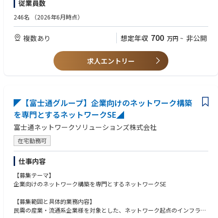
従業員数
ングです。
・社内外のステークホルダーとの複雑な調整の経験
今後さらなる事業拡大に向け優秀な人材の採用に力を入れています。
・機能を正しく顧客や社内に理解してもらい、利用してもらうための説明
246名
（2026年6月時点）
事業成長を支えるための組織拡大に伴って、プロダクトマーケティングマ
に関わった経験
ネージャーはビジネスと技術を横断を強化すべく新設された専任ポジショ
700
複数あり
想定年収
非公開
万円
~
ンです。
【歓迎スキル】
・料金の設計や分析運用に関わる経験
プロダクトマーケティングマネージャーの役割は特に、FAQ SaaS 「Helpf
・何らかのプログラミング言語のコーディング経験
求人エントリー
eel」に関わっていただきます。エンジニアリングに関わるプロダクトマネ
・ナレッジ管理に用いられるサードパーティー製品の知識（Wordpress, Z
ージャーと連携しながら、以下のような役割や業務に関わっていただきま
enDesk, SharePoint等）
す。
【歓迎職種】
＜主な役割＞
◤【富士通グループ】企業向けのネットワーク構築
SE
・Helpfeelに関わる新規機能・製品の立ち上げ
ITコンサルタント
を専門とするネットワークSE◢
・プロダクトやサービスに関わる横断性の高い業務
PdM（プロダクトマネージャー）
富士通ネットワークソリューションズ株式会社
・大きな売上達成や戦略推進に関わるが、いずれの事業部にも分類するの
PMM（プロダクトマーケティングマネージャー）
が難しい業務
プリセールスやセールスエンジニア
在宅勤務可
テクニカルサポートやサポートエンジニア
＜具体的な業務例＞
Webエンジニア
仕事内容
・研究開発中のプロダクトの顧客説明/デモ提供/サポート
カスタマーサクセス
・大手顧客に特化した特別サポートの提供
【募集テーマ】
・新製品を販売・提供するための事業部に向けたデリバリー活動
【求める人物像】
企業向けのネットワーク構築を専門とするネットワークSE
・プライシングルールの設計
・Helpfeelのビジョンやバリューに共感する方
・機能アップデートの発信
・チームメンバーや他部署のメンバーと協業できるコミュニケーション能
【募集範囲と具体的業務内容】
力がある方
民需の産業・流通系企業様を対象とした、ネットワーク起点のインフラ系
・スピード感を持ち、会社の変化を楽しめる方