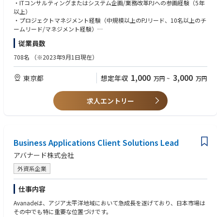
ロジェクトのデリバリー統括やクライアント経営層とのビジネスリードを
・ITコンサルティングまたはシステム企画/業務改革PJへの参画経験（5年
準化・省力化。セキュリティは工学化へ。
お任せします。
以上）
・サプライチェーン/グローバル対応：委託先を含む統制と多国籍規制対
HP掲載：https://www.ambl.co.jp/news/detail/20251023_36474/
・プロジェクトマネジメント経験（中規模以上のPJリード、10名以上のチ
応が前提となり、企業間連携と標準化が進展。
ームリード/マネジメント経験）
【業務内容】
・クライアント折衝/課題整理/提案経験。
従業員数
当社のITコンサルティング部門における事業戦略推進および組織マネジメ
ントの中核を担います。
【歓迎条件】
708名
（※2023年9月1日現在）
・大規模プロジェクト（億単位／30名以上規模）の統括経験
製造・金融・通信・不動産・建設業界などの大手企業を中心に、DX推進や
・複数業界/複数領域でのPJ経験（PM/PMO）
1,000
3,000
東京都
想定年収
万円
~
万円
業務変革PJを構想策定から実行・定着化まで一貫してリードし、経営層や
・チームマネジメント経験（数十名以上）
事業部門と並走しながら、クライアント企業の中長期的な価値創出と変革
・経営層/役員などのハイレイヤーとの折衝経験
実現を支援いただきます。
・AI/クラウド/データ分析など先進技術を活用したPJ経験
求人エントリー
▼主な業務内容
【求める人物像】
・複数DXプロジェクトのデリバリー統括および品質・収益管理
・クライアントの成功と自社の成長を両立できるビジネスリーダー志向の
・クライアント経営層とのリレーション構築、提案活動や新規案件の創出
方
・部門方針/人材計画/採用戦略など組織運営のリード
Business Applications Client Solutions Lead
・自ら課題を発見し、組織を巻き込みながら解決へ導けるオーナーシップ
・他事業部との連携を通じた全社的なソリューション展開
の高い方
アバナード株式会社
・マネージャー/メンバーのパフォーマンス管理、育成、キャリア支援
・部門・職種を越えてコミュニケーションを取り、協働を推進できる方
・戦略構想だけでなく、実行/成果創出までコミットできる方
外資系企業
▼PJ例
・メンバーの育成/チーム成長に喜びを感じる方
・メガバンク向け：グローバル与信管理システム刷新支援
仕事内容
・製造・金融業界：次世代エンタープライズアーキテクチャ（EA）構想策
定支援
Avanadeは、アジア太平洋地域において急成長を遂げており、日本市場は
・通信業界：新規サービス立ち上げに伴う機能追加・業務効率化支援
その中でも特に重要な位置づけです。