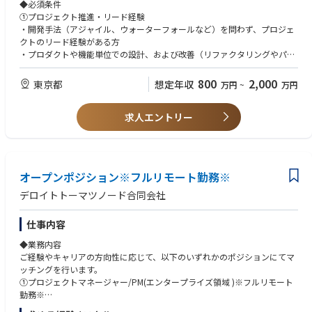
設計・開発（コーディング）に加え、コードレビュー、パフォーマンスチ
◆必須条件
ューニング等によるプロダクト品質の担保
①プロジェクト推進・リード経験
②チームマネジメント・育成：
・開発手法（アジャイル、ウォーターフォールなど）を問わず、プロジェ
タスク分解、実行計画の策定、進捗・品質管理、メンバーへの技術サポー
クトのリード経験がある方
トや教育
・プロダクトや機能単位での設計、および改善（リファクタリングやパフ
③開発環境の最適化：
ォーマンス向上など）に関与した経験
チーム運営の改善、開発環境の整備による開発効率の最大化
②上流工程・アーキテクチャの経験
800
2,000
東京都
想定年収
万円
~
万円
④ビジネスサイドとの連携：
要件定義、技術選定、アーキテクチャ設計の実務経験
プロダクトマネージャーやビジネスサイドのメンバーとコミュニケーショ
③Webアプリケーションの開発経験
ンを取り、適切な技術方針を策定
求人エントリー
・Webアプリケーション開発におけるリード経験（バックエンド、フロン
トエンドのどちらか強みがある領域での経験があれば可）
案件事例：※本求人だけではなくD.Nodeでの過去案件を一部記載させて
いただきます※
◆歓迎条件
・自動車業界クライアント向け：複数システムのデータを一元的に連携す
①先端技術・モダンな開発手法への知見
オープンポジション※フルリモート勤務※
るクラウドサービス基盤の設計
・AWSなどのクラウドを用いたサーバーレスアプリケーションの開発経験
・自動車業界クライアント向け：車両から発信される情報を集約、管理、
・マイクロサービス（Microservices）の実装経験
デロイトトーマツノード合同会社
活用するグローバル基盤構築
・生成AI（LLM等）を用いたシステムの開発経験
・自動車業界クライアント向け：車両から発信されるデータの蓄積と再利
・Web3関連の知識（ブロックチェーン等）
仕事内容
用のためのDB基盤構築
②チーム・組織のマネジメント経験
・電気通信事業クライアント向け：デジタルマーケティングシステムにお
・開発プロジェクトにおけるチームリードや、メンバーの育成・技術サポ
◆業務内容
けるAPIリアルタイム連携構築
ート経験
ご経験やキャリアの方向性に応じて、以下のいずれかのポジションにてマ
・小売業クライアント向け：オンプレミスのクラウド移行
③大規模・高難度なシステムの経験
ッチングを行います。
・電気ガス事業クライアント向け：生成AIアプリケーション（RAG/AIエー
・大規模システムや、高可用性（止まらないシステム）が求められる環境
①プロジェクトマネージャー/PM(エンタープライズ領域 )※フルリモート
ジェント）のプロトタイプ、本番開発におけるRAGチューニング・評価な
での開発・運用保守の経験
勤務※
ど対応
②プロジェクトマネージャー/PM(AI、データ基盤領域)※フルリモート勤務