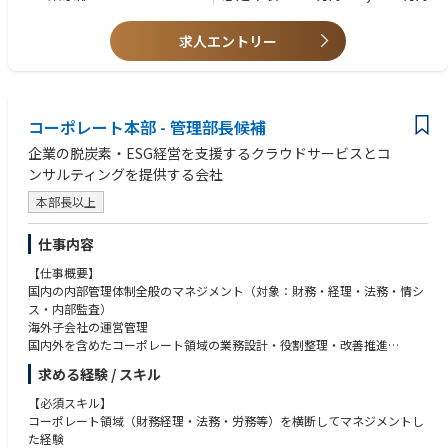
・開発計画の策定および進捗・品質管理
・開発チーム横断での課題管理・推進
■応募資格(歓迎)
・開発プロセスおよび開発体制の継続的な改善
求人エントリー
・C／C++などを用いた組込み／通信ソフトウエア開発経験
・Open RAN、vRAN、AI-RANなど次世代RANアーキテクチャに関する知
【具体的な業務】
識・開発経験
・プロジェクト計画・マイルストーンの策定および進捗管理
・アジャイル開発、DevOpsに関する知識・実務経験
・開発プロセス・開発フローの改善
・Git／GitHubを利用したチーム開発経験
コーポレート本部 - 管理部長候補
・品質・生産性向上に向けた施策の企画・推進
・英語による社内外とのコミュニケーション能力
・開発チーム、関係部門およびパートナーとの調整・課題解決
・英語ドキュメントの読解
企業の脱炭素・ESG経営を支援するクラウドサービスとコ
・プロジェクト状況の可視化およびレポーティング
ンサルティングを提供する会社
■仕事の魅力
本部長以上
・AI-RAN／Open RANの商用化を支える開発推進の中核として活躍できま
す。
仕事内容
・最先端のRANソフトウエア開発を技術・プロジェクトマネジメントの両
面から推進できます。
【仕事概要】
・開発プロセスや開発体制の継続的な改善を通じて、開発組織全体へ大き
国内の内部管理体制全般のマネジメント（対象：財務・経理・法務・情シ
なインパクトを与えることができます。
ス・内部監査）
・次世代モバイルネットワークの実現に貢献できます。
海外子会社の運営管理
国内外を含めたコーポレート領域の業務設計・役割整理・改善推進
海外子会社を含むグループ全体の管理プロセス整備（決算、規程、権限設
求める経験 / スキル
計、モニタリング等）
M&A実施後のグループ会社に対する経営管理体制構築・運営支援
【必須スキル】
コーポレート各機能（財務経理・法務・労務・情シス等）の連携強化およ
コーポレート領域（財務経理・法務・労務等）を横断してマネジメントし
び横断マネジメント
た経験