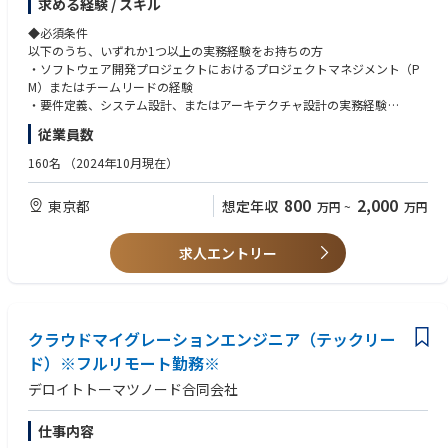
求める経験 / スキル
・デジタル通貨のパイロット実験のアドバイザリー
※
③プロダクトエンジニア（テックリード）※フルリモート勤務※
◆必須条件
◆取り扱うソリューション
④AI・データ基盤領域プロダクトエンジニア（テックリード）※フルリモ
以下のうち、いずれか1つ以上の実務経験をお持ちの方
ビジネスのスピードに合わせ、モダンな開発環境を採用しています。
ート勤務※
・ソフトウェア開発プロジェクトにおけるプロジェクトマネジメント（P
開発手法： アジャイル（スクラム開発）
⑤クラウドマイグレーションエンジニア（テックリード）※フルリモート
M）またはチームリードの経験
※クライアントや案件属性によって変更あり。
勤務※
・要件定義、システム設計、またはアーキテクチャ設計の実務経験
⑥システムアーキテクト（テックリード）※フルリモート勤務※
・パブリッククラウド（AWS、Azure、Google Cloudのいずれか）を用い
Cloud:
従業員数
たインフラの設計・構築・運用経験
・AWS,Azure,Google Cloud,OCI
◆案件事例：※本求人だけではなくD.Nodeでの過去案件を一部記載させ
・オープン系言語（Java、Python、TypeScript、PHPなど）を用いたWe
160名
（2024年10月現在）
ていただきます※
bアプリケーションの開発・設計経験
AI/ML:
・自動車業界クライアント向け：複数システムのデータを一元的に連携す
・開発手法（アジャイル開発またはウォーターフォール開発）を用いたプ
・AWS Bedrock,SageMaker,Knowledge Base for Amazon Bedrock etc
800
2,000
東京都
想定年収
万円
~
万円
るクラウドサービス基盤の設計
ロジェクトへの参画経験
・Azure AI Foundry,OpenAI Service,Machine Learning,AI Search, Prompt
・自動車業界クライアント向け：車両から発信される情報を集約、管理、
Flow etc
活用するグローバル基盤構築
求人エントリー
・Google Cloud Vertex AI,Agent Engine,Vertex AI Search,Gemini Enterpris
・自動車業界クライアント向け：車両から発信されるデータの蓄積と再利
e etc
用のためのDB基盤構築
・NVIDIA NIM,NeMo,Omniverse,Databricks - Agent Bricks
・電気通信事業クライアント向け：デジタルマーケティングシステムにお
けるAPIリアルタイム連携構築
データ基盤/活用：
・小売業クライアント向け：オンプレミスのクラウド移行
クラウドマイグレーションエンジニア（テックリー
・AWS Redshift / Athena,Glue,Kinesis Data Analytics,EMR,Kinesis + SNS/S
・電気ガス事業クライアント向け：生成AIアプリケーション（RAG/AIエー
ド）※フルリモート勤務※
QS,Glue Studio etc
ジェント）のプロトタイプ、本番開発におけるRAGチューニング・評価な
・Azure Synapse Analytics,Data Factory,Synapse Pipelines,HDInsight,Eve
デロイトトーマツノード合同会社
ど対応
nt Hubs,Data Factory etc
・デジタル通貨のパイロット実験のアドバイザリー
・Google Cloud BigQuery,Pub/Sub,★Dataplex,Dataflow etc
仕事内容
・Databricks,Snowflake
◆このポジションの魅力（業務の魅力）