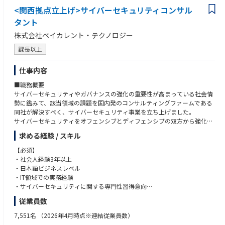
<関西拠点立上げ>サイバーセキュリティコンサル
タント
株式会社ベイカレント・テクノロジー
課長以上
仕事内容
■職務概要
サイバーセキュリティやガバナンスの強化の重要性が高まっている社会情
勢に鑑みて、該当領域の課題を国内発のコンサルティングファームである
同社が解決すべく、サイバーセキュリティ事業を立ち上げました。
サイバーセキュリティをオフェンシブとディフェンシブの双方から強化
し、あらゆる業界のリーディングカンパニーの成長に最も貢献するという
求める経験 / スキル
ミッションの実現を担っていただきます。
【必須】
■職務内容
・社会人経験3年以上
クライアントが直面する、サイバーセキュリティに関するリスクの把握か
・日本語ビジネスレベル
ら戦略構築、実行支援までのご支援を一気通貫で行っていただきます。
・IT領域での実務経験
・サイバーセキュリティに関する専門性習得意向
■プロジェクト事例
従業員数
リスク把握・評価：セキュリティ・リスクアセスメント、セキュリティリ
【歓迎】
スクの可視化、脆弱性診断・ペネトレーションテスト・TLTP実施 等
・EH/CISSP/OSCP/OSWE/CRTO/GPEN/CCSP/
7,551名
（2026年4月時点※連結従業員数）
セキュリティ戦略立案： セキュリティ高度化施策の企画、戦略実現ロード
・AWS Security/CCNP Security 等サイバーセキュリティに関する資格保有