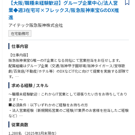
【大阪/職種未経験歓迎】グループ企業中心/法人営
2023年には合計20億円の資金調達を達成し、シリーズDというラウンドで
業◆週3在宅可×フレックス/阪急阪神東宝GのDX推
数年以内のIPOを目指しより一層の事業成長を進めていこうというタイミ
進
ングです。
今後さらなる事業拡大に向け優秀な人材の採用に力を入れています。
アイテック阪急阪神株式会社
在宅勤務可
■具体的な業務内容
・Helpfeelを検討しているお客様を対象に、継続的なコミュニケーション
やヒアリングをした関係構築
仕事内容
・日常的なフォローアップを通した新規商談を獲得
【仕事内容】
・受注率を高めるため、正確な顧客情報をSalesforce等を通した管理
阪急阪神東宝G唯一のIT企業となる同社にて営業担当をお任せします。
配属組織はグループ企業（交通/阪神甲子園球場/阪神タイガース/宝塚歌
※SMBからエンタープライズまで幅広いお客様を対象としています。
劇/百貨店/不動産/ホテル等）のDXなどIT化に向けて提案を実施する部隊で
す。
■現在の営業組織の体制
阪急阪神東宝Gでは中期経営計画として「情報通信技術を活用した”＋
セールス組織は42名（IS 12名、FS 20名、パートナーセールス4名、CRO
求める経験 / スキル
α”の価値創出」をテーマとしており当社はその重要なミッションを担って
室6名）が在籍しております。
います。
インサイドセールスチームではSDR（sales development representative）
～職種未経験歓迎：これからIT営業として頑張りたい方をお待ちしており
同じグループでもIT分野の課題は様々。お客様の困っていること、成し遂
とBDR（business development representative）、ABM（Account based
ます！～
げたいことを理解しできることを提案しながら、将来的にはこれまでの知
marketing）という3つの役割に分かれて日々業務をしております。
■必須条件：以下いずれかのご経験をお持ちの方
見・ノウハウを活かしてグループ外のお客様へもサービス提供できるよう
・法人営業経験（新規開拓営業のご経験/IT業界のお客様を担当したご経験
な組織づくりを目指していきます。
・SDR：インバウンドリストへの営業活動をお任せいたします
など）
・BDR：アウトバウンドリストへの営業活動をお任せいたします
従業員数
【入社後のイメージ】
・ABM：特定アカウントに対して、戦略的な営業活動をお任せいたします
■歓迎条件：
対応する業界に応じてチームが分かれているのでOJTを中心として徐々に
・ITエンジニアとしての知見のある方（エンジニアの経験/学生時代に学ば
1,280名
（2025年3月末現在）