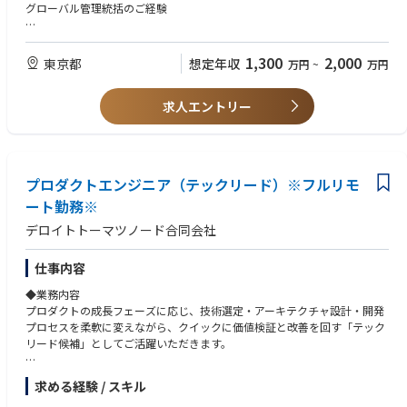
執行役員／現場責任者と連携した、実行可能性の高い管理体制の構築
グローバル管理統括のご経験
資金調達・投資家対応（IR業務)
※本ポジションは“統括のみ”ではなく、必要に応じて自ら手を動かしなが
【歓迎スキル】
ら組織を作り上げるプレイングマネージャー型の役割を想定しています。
監査法人でのご経験、上場会社でのCFO経験
1,300
2,000
東京都
想定年収
万円
~
万円
※適性に応じて国内CFO業務の一部移管も視野に入れています。
求人エントリー
プロダクトエンジニア（テックリード）※フルリモ
ート勤務※
デロイトトーマツノード合同会社
仕事内容
◆業務内容
プロダクトの成長フェーズに応じ、技術選定・アーキテクチャ設計・開発
プロセスを柔軟に変えながら、クイックに価値検証と改善を回す「テック
リード候補」としてご活躍いただきます。
具体的な業務：
求める経験 / スキル
①開発実務・品質向上：