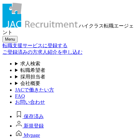
ハイクラス転職
エージェ
ント
Menu
転職支援サービスに登録する
ご登録済みの方
求人紹介を申し込む
求人検索
転職希望者
採用担当者
会社概要
JACで働きたい方
FAQ
お問い合わせ
保存済み
新規登録
Mypage