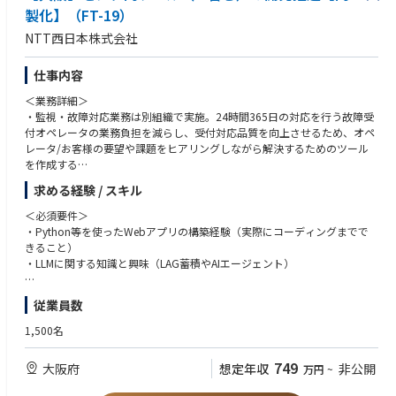
・Azure OpenAIインフラセキュリティアセスメント
製化】（FT-19）
■専門知識の継続的な向上（関連資格の取得等）
・Copilot for Security導入・活用支援
NTT西日本株式会社
NW/クラウドセキュリティ・運用技術に関する深い知識と経験を習得し、
・Together we do what matters.
お客様への価値提供能力を向上
【仕事内容について】
仕事内容
【仕事の魅力・やりがい】
マネージャークラス：複数プロジェクトの管理を中心にご経験に応じ以下
＜業務詳細＞
■仕事のやりがい
役割を想定
・監視・故障対応業務は別組織で実施。24時間365日の対応を行う故障受
お客様のネットワークセキュリティ・運用を支え、事業の成長に貢献。
・デリバリー計画の具体化と進捗管理、コスト管理
付オペレータの業務負担を減らし、受付対応品質を向上させるため、オペ
・デリバリー推進に関わる課題やリスク対応
レータ/お客様の要望や課題をヒアリングしながら解決するためのツール
■職場の魅力/得られる経験やスキル
・プロジェクトメンバーのチーミング、業務管理
を作成する
①セキュリティ・運用の専門家集団の一員として、経験豊富な仲間と共に
・プリセールス～ソリューション提案
・案件毎に2名程度のチームを構築し、企画から導入までを推進。
知識を深め、高め合える環境
（必要に応じて）プロジェクトメンバーのデリバリー作業支援
求める経験 / スキル
・実装方法・開発納期については裁量をもって、コントロール可能。
②お客様の課題解決に貢献するNWセキュリティ・運用の専門知識と、顧
・故障受付オペレータ等との会話をしながら要件をまとめて、設計・製造
客を動かす提案力スキルの習得
＊当社では日常的にCopilot（生成AI）の業務活用を取り入れており、最先
＜必須要件＞
していく。醸成
端のトレーニング受講も可能です。
・Python等を使ったWebアプリの構築経験（実際にコーディングまでで
きること）
【組織としてのミッション】
・LLMに関する知識と興味（LAG蓄積やAIエージェント）
＜具体的な案件例＞
全社の成長戦略において、ビジネスモデル変革を実現させるための要とな
・AIを利用したオペレータ自己学習システムの構築
る組織として、フロント・バックの一体感を図りながら共に成長し、売上
＜歓迎要件＞
従業員数
・OpSと連携し、条件に沿ったメールを自動通知するシステムの構築（＋
拡大に貢献する。
・3人以上のチームでのプロジェクトマネジメント経験（3年以上）
電話連携）など
1,500名
【就業環境・勤務形態】
＜求める人材像＞
上記業務に従事後、中長期的にはご本人の希望、適性・パフォーマンス等
残業時間 平均：20時間/月 繁忙期：40時間/月
・利用者/お客様要望をヒアリングし、形（アプリ）へ落とし込める人
749
大阪府
想定年収
非公開
万円
~
を踏まえ、下記業務に配属する場合がある。
フレックス勤務適用 有
材。
（尚、当社では 2回/年のアサインに関する上司との対話制度があり、入社
・所掌しているツール類を管理し維持メンテのマネジメントができる人