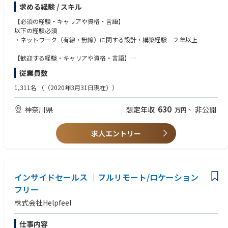
ビジネス全般。
求める経験 / スキル
・常にアウトカムを意識して業務に臨める方
ネットワークに加え、セキュリティ、クラウドなどのコンサル・提案・設
計・構築や、プログラミングを活用した運用設計などを行います。役割は
【必須の経験・キャリアや資格・言語】
社員インタビュー記事もあるのでぜひご覧ください。
サブリーダーまたはメンバーを想定しています。
以下の経験必須
https://note.helpfeel.com/n/ndef80ca47829
【組織としてのミッション】
・ネットワーク（有線・無線）に関する設計・構築経験 ２年以上
https://note.helpfeel.com/n/nf0c82a8a416a
主に首都圏の民需市場を中心としたお客様ネットワークのインテグレーシ
ョン業務
【歓迎する経験・キャリアや資格・言語】
以下の経験があること
従業員数
【個人に期待する役割やミッション】
・CCNA、ネットワークスペシャリストなどのNW資格レベル
お客様のネットワーク課題解決に向けた提案、設計、構築業務を、チーム
以下経験がある方歓迎
1,311名
（（2020年3月31日現在））
の一員として担っていただきます。お客様との対話を通じて課題を共有
・仮想化対応経験(ネットワーク、サーバ(VM,コンテナ))
し、チームメンバーと協力しながら最適なソリューションを提案・実現す
・自動化対応経験(プログラミング(Python)、API連携、Ansibleなど)
630
神奈川県
想定年収
非公開
万円
~
ることで、お客様のビジネスに貢献していただきます。
・セキュリティ対応経験(ペネトレーションテスト、フォレンジックなど)
チームへの貢献意欲が高く、将来的にはチームを率いるマネージャーを目
・クラウド構築・運用経験(AWS、Azureなど)
指したい方を歓迎します。 チームメンバーと協力しながらプロジェクトを
求人エントリー
成功に導き、チーム全体の成長に貢献していただくことを期待していま
す。
【仕事の魅力・やりがい】
重要な社会インフラとなっている「ネットワーク」を核に、お客様価値を
インサイドセールス ｜フルリモート/ロケーション
提供し続けることで、社会課題の解決に貢献できます。 富士通グループで
フリー
唯一ネットワークをコアスキルとしたコンサル・提案から設計・構築・施
株式会社Helpfeel
工・保守運用までをワンストップで提供できる会社であり、様々なベンダ
ー機器・サービスや多数の最先端技術を活かしたネットワークの構築が可
能です。 お客様は産業・流通系の広い範囲をカバーしており、業種・規
仕事内容