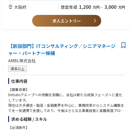
マップの策定 等
・CISA/CISM/CRISC 等情報セキュリティやITリスクマネジメントに関する
1,200
3,000
大阪府
想定年収
万円
~
万円
セキュリティ強化・運用・改善支援：セキュリティガバナンス強化、レッ
資格保有
ドチーム演習の実行、IR/CSIRT/SOC運用、ネットワーク・クラウド・O
・サイバーセキュリティ戦略・ポリシー策定やガバナンス体制整備の支援
S・ミドルウェアセキュリティ設計支援 等
経験
求人エントリー
・セキュリティ製品の導入・運用経験、CSIRT/SOC業務の経験
■サイバーセキュリティ業界：現状の課題と今後の展望
【現状の課題】
・攻撃の高度化・産業化：ランサムウェアやサプライチェーン攻撃、生成
AIの悪用により攻撃は低コスト・高頻度化。単体製品では限界があり、侵
【新設部門】ITコンサルティング／シニアマネージ
入前提の検知・対応力が競争力を左右。
ャー・パートナー候補
・クラウド前提で統制が不足：境界型防御だけでは不十分となり、ID/権
AMBL株式会社
限、ログ、設定不備を起点とするリスクが増大。技術とガバナンスの再設
計が必要。
課長以上
・規制/顧客要求で説明責任が拡大：規制対応や取引先要求、開示厳格化
により、実施内容と水準を説明できる体制が不可欠。セキュリティは経営
仕事内容
管理テーマへ。
・人材不足と運用疲弊：アラート過多、ツール乱立、属人化でSOC運用が
【募集背景】
疲弊。プロセス・自動化・組織設計を含む運用モデル刷新が急務。
Dirbatoグループへの参画を契機に、当社は新たな成長フェーズへと進化
しています。
【今後の展望（成長領域）
現在は大手通信・製造・金融業界を中心に、業務改革からシステム構築ま
・侵入前提のレジリエンス設計：防御に加え、侵害時の判断・復旧・再発
でを一気通貫で支援しており、今後はさらなる事業成長と高難易度プロジ
防止までをBCP/DRと統合。
ェクトの推進を担うリーダー層の強化を進めています。
・ゼロトラストの実装・定着：ID起点に端末・ネットワーク・データ・ロ
求める経験 / スキル
グを一貫設計し、運用改善まで担う力が重要。
その事業中核を担うシニアマネージャー・パートナー候補として、複数プ
【必須条件】
・KPI化と自動化の加速：MTTD/MTTR等を可視化し、SOARや生成AIで標