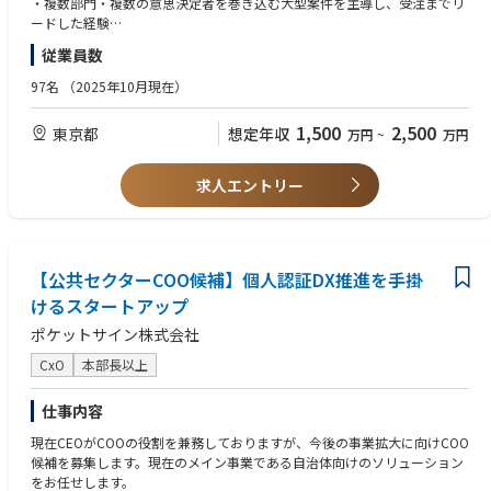
・複数部門・複数の意思決定者を巻き込む大型案件を主導し、受注までリ
ードした経験
【保険業界のマーケットとhokanが目指す先】
・CxOや部門長クラスとの折衝・提案経験
従業員数
日本の保険市場は、生命保険が約37兆円、損害保険が約9兆円とあわせて
約46兆円に達する巨大なマーケットとなっており、世界第4位の規模を誇
【歓迎要件】
97名
（2025年10月現在）
っています。国内の世帯加入率は88％を超え、日本は世界屈指の保険大国
・保険会社向けの営業またはアライアンス推進経験
となっています。
・SaaSまたはエンタープライズソフトウェアの営業経験
1,500
2,500
東京都
想定年収
万円
~
万円
一方で保険への加入経路は、依然として自社の営業担当を通じ契約するこ
・新規市場や新規事業の立ち上げ、GTMの構築経験
とが主流です。
・営業プロセスやアカウント攻略手法の型化・仕組み化を推進した経験
保険流通において欠かせない役割を担っており、クライアントと保険をつ
求人エントリー
なぐ保険代理店の募集人をDXで支援することにより、誰もが正しく適切に
【求める人物像】
保険商品を享受できる社会を目指しています。
・「保険業界をアップデートし、アップグレードする」というミッション
に共感いただける方
【業務内容】
・顧客の短期的な要望ではなく、中長期的な経営課題から最適な提案を設
大手損害保険会社・生命保険会社を中心としたエンタープライズアカウン
【公共セクターCOO候補】個人認証DX推進を手掛
計できる方
トをご担当いただきます。
・社内外の多様なステークホルダーを巻き込みながら、複雑な案件を主体
けるスタートアップ
単なるプロダクト営業ではなく、保険会社の経営や事業戦略を起点に、AI
的に推進できる方
ポケットサイン株式会社
やSaaS、BPaaSなど様々なソリューションを組み合わせて設計し、中長期
・長期間の商談においても粘り強く関係構築を行い、着実に成果へつなげ
的なパートナーシップを構築していただきます。
られる方
CxO
本部長以上
また、代表をはじめとした経営陣がエグゼクティブスポンサーとして案件
・自身の成功パターンを言語化し、営業組織全体へ還元できる方
に参画するため、社内外の多様なステークホルダーを巻き込みながら、数
・高い倫理観を持ち、保険会社との長期的な信頼関係を構築できる方
仕事内容
年単位の大型案件を推進していただきます。
現在CEOがCOOの役割を兼務しておりますが、今後の事業拡大に向けCOO
＜具体的な業務内容＞
候補を募集します。現在のメイン事業である自治体向けのソリューション
◾️Strategic Account Planning
をお任せします。