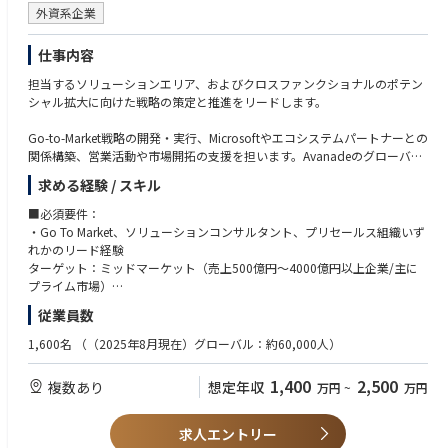
o-Market戦略の構築
・プレイングマネージャー志向
外資系企業
クロスオファリング・クロスソリューション領域での成長機会の創出
・顧客志向の高さ（直接の顧客対応も厭わない姿勢）
・日本市場の戦略と、グローバル・APACそれぞれの戦略を理解し整合性
仕事内容
・営業支援
を図れるバランス感覚のある方
営業チームとの連携による提案活動の支援
担当するソリューションエリア、およびクロスファンクショナルのポテン
・業界でのプレゼンスを高めるための発信力に興味関心のある方
ソリューション設計・提案の監修と利益率の確保
シャル拡大に向けた戦略の策定と推進をリードします。
地域の財務目標に対する予測分析と報告
Go-to-Market戦略の開発・実行、Microsoftやエコシステムパートナーとの
・デリバリー・クライアント対応
関係構築、営業活動や市場開拓の支援を担います。Avanadeのグローバル
エグゼクティブレベルでのクライアント対応と満足度向上
機能・日本市場・各ソリューションチーム間の連携を推進し、クライアン
求める経験 / スキル
プロジェクトの成功事例の創出と展開
トニーズに応える一貫性・スケーラビリティ・迅速性を確保します。
デリバリーリードとの連携による課題解決と成果最大化
■必須要件：
ソリューションエリアについて：
・Go To Market、ソリューションコンサルタント、プリセールス組織いず
・組織・人材開発
Cloud&AI Platforms/AI Business Solutions/Security
れかのリード経験
人材配置・育成戦略の立案と実行
https://www.avanade.com/ja-jp/services/integrated-solutions
ターゲット：ミッドマーケット（売上500億円～4000億円以上企業/主に
オフショアチームとの連携による最適なリソース活用
プライム市場）
マネージドサービスの拡大と長期的なクライアント関係の構築
■主な業務内容
従業員数
Go-to-Market戦略とソリューション開発
・いずれかの技術知見（Cloud&AI Platforms/AI Business Solutions/Securi
・各ソリューションエンジニア・クロスファンクショナルチームのリーダ
ty）
1,600名
（（2025年8月現在）グローバル：約60,000人）
ーシップと連携し、GTM戦略を策定・実行
・ソリューションオファリングのパッケージ化とスケーラビリティを推進
・テクノロジーを組み合わせたクロスセルおよびクロスファンクショナル
1,400
2,500
複数あり
想定年収
万円
~
万円
・地域チームとの強固なネットワーク構築、ベストプラクティスや市場イ
な視点でのクライアントプロジェクトの経験
ンサイトの収集
・GTM拡大に向けた投資計画の策定
・グローバルまたはAPACレベルでの英語でのビジネスコミュニケーショ
求人エントリー
ン経験