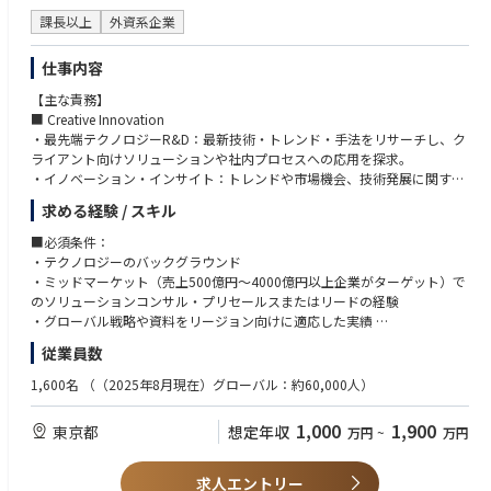
課長以上
外資系企業
仕事内容
【主な責務】
■ Creative Innovation
・最先端テクノロジーR&D：最新技術・トレンド・手法をリサーチし、ク
ライアント向けソリューションや社内プロセスへの応用を探求。
・イノベーション・インサイト：トレンドや市場機会、技術発展に関する
データを収集・分析し、リーダーシップメッセージを発信。社内外へのイ
求める経験 / スキル
ノベーション情報発信や、リージョン横断のネットワーク構築による知
識・アイデア共有を推進。
■必須条件：
・クライアント・イノベーション：クライアントと直接連携し、イノベー
・テクノロジーのバックグラウンド
ション機会を創出。革新的ソリューション導入の専門知識を提供。
・ミッドマーケット（売上500億円～4000億円以上企業がターゲット）で
・テクノロジーR&D：新しいアイデアやプロトタイプの検証・開発。
のソリューションコンサル・プリセールスまたはリードの経験
・グローバル戦略や資料をリージョン向けに適応した実績
■ Incubation & Platforms
・データ分析を通じた意思決定支援の経験
従業員数
・ソリューション・イノベーション：クライアントソリューションにイノ
・組織内外の複数レベルのステークホルダーとの連携経験
ベーションを組み込み、新しいソリューションをインキュベート。顧客価
・マーケットの動向を理解し、ポートフォリオの実行・調整に活かせる知
1,600名
（（2025年8月現在）グローバル：約60,000人）
値を高め、市場トレンドに即応。
識
・プラットフォーム・イノベーション：ミッドマーケット向けに、再現可
1,000
1,900
東京都
想定年収
万円
~
万円
能でコスト効率の高い革新的プラットフォーム製品を開発。
■ Strategic Innovation Programs
求人エントリー