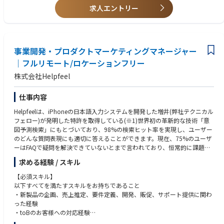
後も定期的に将来のキャリアに関する対話の場を設けています。）
材。
求人エントリー
・ 企業・公共機関等のお客様へ向けたコンサルティング、ICTソリューシ
ョン提供に関わる業務
・ 通信ネットワークの構築・運用・保守、及びそれに関わる設備投資戦略
策定業務
・ アライアンスパートナーの開拓及び新サービス立ち上げサポートに関わ
事業開発・プロダクトマーケティングマネージャー
る業務
｜フルリモート/ロケーションフリー
・その他上記業務のサポート業務、及び新規サービス開発、研究開発業
株式会社Helpfeel
務 など
※ＮＴＴ西日本からＮＴＴフィールドテクノへの在籍出向となります。
仕事内容
Helpfeelは、iPhoneの日本語入力システムを開発した増井(弊社テクニカル
フェロー)が発明した特許を取得している(※1)世界初の革新的な技術「意
図予測検索」にもとづいており、98%の検索ヒット率を実現し、ユーザー
のどんな質問表現にも適切に答えることができます。現在、75%のユーザ
ーはFAQで疑問を解決できていないとまで言われており、恒常的に課題を
抱えるカスタマーサポートの世界において、革命をもたらす注目のSaaSこ
求める経験 / スキル
そがHelpfeelです。
現在は業界を問わず様々なトップブランド約600サイト以上に導入されて
【必須スキル】
います。
以下すべてを満たすスキルをお持ちであること
(※1)特許番号第7112155号、第7112156号
・新製品の企画、売上推定、要件定義、開発、販促、サポート提供に関わ
った経験
2023年には合計20億円の資金調達を達成し、シリーズDというラウンドで
・toBのお客様への対応経験
数年以内のIPOを目指しより一層の事業成長を進めていこうというタイミ
・IT/Webに関わる知識や経験