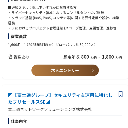
【セキュリティソリューション領域】
・採用プロセスのオペレーション標準化／自動化／データ化
ご経験を考慮したうえで以下いずれかの領域を担当いただきます。
・採用ナレッジの体系化（Notion・ATS・Slack等の基盤整備）
■必須スキル：※以下いずれかに該当する方
顧客に応じたオーダーメイドのソリューション提案の為、領域がまたぐケ
・サイバーセキュリティ領域におけるコンサルタントのご経験
ースもございます。
【4】採用ブランディング・コミュニケーション
・クラウド基盤 (IaaS, PaaS, コンテナ等)に関する要件定義や設計、構築
Azure・M365を中心としながらもマルチクラウドの概念を持ち幅広くセキ
・候補者体験（Candidate Experience）の設計・改善
経験
ュリティの知見を身に着けることが可能です。
・採用サイト／SNSなどを活用した採用広報戦略の構築
・SI におけるプロジェクト管理経験 (スコープ管理、変更管理、進捗管
・経営メッセージ・プロダクトストーリーを候補者目線で再構成
理、品質管理、コスト管理、リスク管理など)
従業員数
■Cyber Defense
Cyber Defense領域では、ネットワークやサーバー機器、端末等各エンド
【5】データドリブンな採用マネジメント
1,600名
（（2025年8月現在）グローバル：約60,000人）
ポイントおけるシステム情報やユーザのアクティビティを収集および分析
・採用単価・チャネル別ROI・通過率・定着率などの数値分析
し、対策を行うためのソリューションを提供します。
・各部門の採用パフォーマンス可視化と改善提案
800
1,800
複数あり
想定年収
万円
~
万円
・採用における「質×スピード×コスト」の最適化
■Digital Identity
Digital Identity 領域では、情報システム利用におけるデジタルアイデンテ
求人エントリー
ィティの登録や変更などのライフサイクル管理や、本人であることを確認
する認証を行うためのソリューションを提供します。
■Data Protection
Data Protection領域は、ユーザが利用するドキュメントやアプリケーショ
◤【富士通グループ】セキュリティ＆運用に特化し
ンのセキュリティ対策及びコンプライアンス対策など、主にエンドポイン
たプリセールスSE◢
トのセキュリティ対策を行うためのソリューションを提供します。
富士通ネットワークソリューションズ株式会社
■Cloud Security
Cloud Security 領域では、クラウド基盤 (IaaS、PaaS、コンテナ等) にお
仕事内容
けるシステム環境の堅牢化や、不審なアクティビティを検知するためのソ