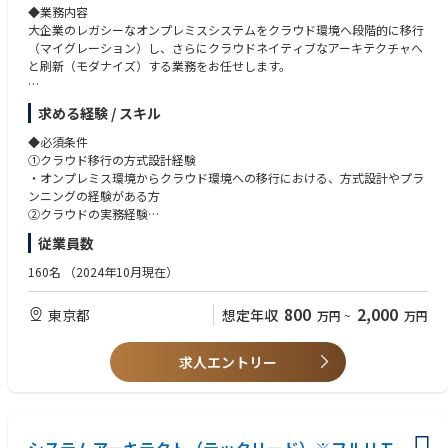
◆業務内容
①「Biz（ビジネス）× Tech（技術）」を体現する、最上流からのコミッ
ローコード/ノーコード：
大企業のレガシーなオンプレミスシステムをクラウド環境へ段階的に移行
ト：
・Power Automate /Power Apps,UiPath,Blueprism,AutomationAnywher
（マイグレーション）し、さらにクラウドネイティブなアーキテクチャへ
実装フェーズだけでなく、テクノロジーのプロとして顧客の課題ヒアリン
e
と刷新（モダナイズ）する業務をお任せします。
グや抽出段階から深くコミットできます。顧客に最も近いポジションで、
・Dify,Gemini Enterprise,MS Copilot Studio
自分の技術がどうビジネスに直結するかを実感できます。
具体的な業務：
②デロイトグループの総合力を活かした「End to End」の経験：
求める経験 / スキル
EMTech：
①現行システムの分析と移行戦略の策定（最上流）：
DTCグループの他部門（戦略・業界特化コンサルタントなど）と密に連携
・★量子コンピュータ,★Physical AI - Robotics,★Web4
・レガシーシステム（オープン系、メインフレーム等）のソースコードや
するため、多様な業界・業種の最上流戦略から実装までを一気通貫で経験
◆必須条件
現行アーキテクチャの分析・設計の紐解き
可能。技術一辺倒に留まらない、ビジネス視点を持った市場価値の高いエ
①クラウド移行の方式設計経験
プログラミング言語/FW：
・ビジネスの継続性を担保した、段階的かつ最適なマイグレーションプラ
ンジニアへと成長できます。
・オンプレミス環境からクラウド環境への移行における、方式設計やプラ
・Python,Java,TypeScript,Node.js
ン（移行計画）の策定
③テックリードとして「技術」と「組織」を育てる面白さ：
ンニングの経験がある方
・Flask,FastAPI,SpringBoot,React,Next.js,Vue.js,Nuxt.js
②クラウド化・モダナイズに向けた要件定義・方式設計：
プロダクトの成長に合わせた柔軟な技術選定やアーキテクチャ設計に裁量
②クラウドの実務経験
・LangChain/LangGraph,MLflow
・クラウド化に必要な要件定義、およびオンプレからクラウド移行に向け
を持てるほか、チームビルディングやメンバー育成、開発環境の整備な
・システムアーキテクチャ設計の経験（外す）
・★MicrosoftAgentFramework,★SemanticKernel,AutoGen
従業員数
た方式設計
ど、組織づくりにも深く関わることができます。
・クラウドインフラの設計、構築、運用の実務経験（AWS、Azure、Goog
・★MCP,★MCPPythonSDK,★FastMCP,★ROS2
・クラウドネイティブ（マイクロサービス、サーバーレス等）を見据えた
le Cloudのうち1つ以上で可）
160名
（2024年10月現在）
・★A2A,★AP2
次世代システムアーキテクチャの設計
◆取り扱うソリューション
③マイグレーションの実行・テスト・検証：
ビジネスのスピードに合わせ、モダンな開発環境を採用しています。
◆歓迎条件
800
2,000
laC/CI：
東京都
想定年収
万円
~
万円
・クラウド上でのインフラ環境構築、データの移行、およびアプリケーシ
開発手法： アジャイル（スクラム開発）
①アプリケーション・レガシー領域の経験
・Terraform,CloudFormation,Ansible
ョンのクラウド適合化（リプラットフォーム）
※クライアントや案件属性によって変更あり。
・オープン系技術によるアプリケーション設計・開発経験（Java、Pytho
・GitHubActions,AWSCodePipeline,AzureDevOps,Jenkins
・移行フェーズにおける各種テスト・検証の計画と実行
n、PHP等）
求人エントリー
④クラウド環境での開発・継続的な運用改善
Cloud:
・レガシーシステムの分析、設計、開発経験
AIツール：
・クラウド上に移行したアプリケーションの開発・チューニング、および
・AWS,Azure,Google Cloud,OCI
.NET/C# アプリケーションのクラウド（JavaやPythonなど）への移行・
・MSCopilotStudio,M365Copilot,ChatBot(ChatGPTライク)
CI/CDパイプラインを活用した運用効率化・セキュリティの担保
リプラットフォーム経験
・GitHubCopilot,★Devin,★v0
AI/ML:
・COBOL言語、またはIBM z/OSに関する知識や経験（メインフレームか
案件事例：※本求人だけではなくD.Nodeでの過去案件を一部記載させて
・AWS Bedrock,SageMaker,Knowledge Base for Amazon Bedrock etc
らの脱却案件で活かせます）