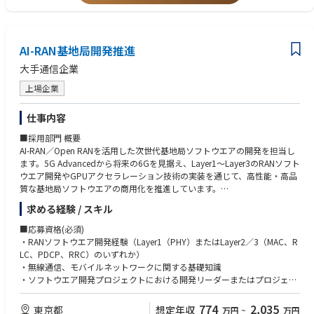
Microsoftおよびエコシステムパートナーとの戦略的関係構築
・MicrosoftのSA・エリアリーダーとの関係構築・維持
・協働モデルやGTM戦略の策定・管理
・Microsoft製品ロードマップやキャンペーンとの連携、共同イニシアチブ
AI-RAN基地局開発推進
やコセールイベントの調整
大手通信企業
・Microsoft営業リーダーとの四半期レビューを主導し、Microsoftリソー
スを活用した提案強化
上場企業
市場開発と営業支援
仕事内容
・クライアントへの直接的な提案、デモ、戦略的案件管理
・主要案件のエグゼクティブスポンサーとして参画、または新しいGTMを
■採用部門 概要
試すクライアントの担当
AI-RAN／Open RANを活用した次世代基地局ソフトウエアの開発を担当し
・外部市場の代表として、カンファレンス、アナリスト・メディア対応、
ます。5G Advancedから将来の6Gを見据え、Layer1～Layer3のRANソフト
クライアントイベントに参加
ウエア開発やGPUアクセラレーション技術の実装を通じて、高性能・高品
・Avanadeの市場メッセージングに協力し、戦略的案件のクライアントリ
質な基地局ソフトウエアの商用化を推進しています。
ファレンスを確保
求める経験 / スキル
■職務内容
社内連携とエネーブルメント
【ミッション】
■応募資格(必須)
・APAC・セールス・グローバルプラクティス・マーケティング・ソリュ
AI-RAN基地局開発を推進し、開発プロセスおよび開発体制の継続的な改善
・RANソフトウエア開発経験（Layer1（PHY）またはLayer2／3（MAC、R
ーションデリバリーなど各機能と連携し、GTM戦略の実行を支援
を通じて、5G Advancedおよび将来の6G時代を支える基地局ソフトウエ
LC、PDCP、RRC）のいずれか）
・新しいGTMイニシアチブのインキュベーションに参加し、トレンドやス
アの商用化に貢献していただきます。
・無線通信、モバイルネットワークに関する基礎知識
ケーリング可能な初期機能を特定
・ソフトウエア開発プロジェクトにおける開発リーダーまたはプロジェク
・プライシングやアセット開発を含むデリバリー戦略の改善に貢献
【主な業務】
ト推進経験
・AI-RAN基地局開発の推進
・開発計画策定、進捗管理、品質管理の実務経験
774
2,035
東京都
想定年収
万円
~
万円