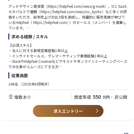
模・信頼性などの特性に応じたネットワーク提案・構築を経験すること
グッドデザイン賞受賞（https://helpfeel.com/news/g-mark）、ICC SaaS
で、多様なスキル・ノウハウを習得することが可能です。
カタパルトで優勝（https://helpfeel.com/news/icc_kyoto）など多くの評
価をいただき、前年売上げ対比3倍を達成し、飛躍的に販売実績が伸びて
いるHelpfeel（ https://helpfeel.com/ ）のセールス（メンバー）を募集し
【担当業界・業種】
ています。
メーカー(電気・電子・機械系)
求める経験 / スキル
株式会社Helpfeelでは"テクノロジーの発明により、人の可能性を拡張す
【就業環境・勤務形態】
る" をビジョンに掲げ、
残業時間 平均：２０～３０時間/月 繁忙期：４０時間/月
【必須スキル】
・スクリーンショット共有ツール「Gyazo」
フレックス勤務適用 有
・法人に対する新規営業経験1年以上
・知的生産共有ノート「Helpfeel Cosense」
・インサイドセールス、テレマーケティング業務経験1年以上
・どんな質問にも答えることが出来るFAQ SaaS「Helpfeel」
・SlackやHelpfeel Cosenseなどテキストやオンラインミーティングベース
というナレッジマネジメントに主軸を置いた3つの事業を運営しておりま
での仕事がスムーズにできる方
す。
・リモート耐性のある方
従業員数
【歓迎スキル】
その中でもHelpfeelは、iPhoneの日本語入力システムを開発した増井(弊社
・SaaS業界での営業経験
246名
（2026年6月時点）
テクニカルフェロー)が発明した特許を取得している(※1)世界初の革新的
・無形商材営業経験1年以上
な技術「意図予測検索」にもとづいており、98%の検索ヒット率を実現
・多業種に対しての営業経験1年以上
550
複数あり
想定年収
非公開
万円
~
し、ユーザーのどんな質問表現にも適切に答えることができます。現在、
75%のユーザーはFAQで疑問を解決できていないとまで言われており、恒
常的に課題を抱えるカスタマーサポートの世界において、革命をもたらす
求人エントリー
注目のSaaSこそがHelpfeelです。
現在は業界を問わず様々なトップブランド約400サイト以上に導入されて
います。
(※1)特許番号第7112155号、第7112156号