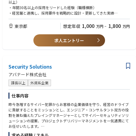
み”で再現していただくポジションです。
以上）
・年間30名以上の採用をリードした経験（職種横断）
業務イメージ：
・経営層と連携し、採用要件を戦略的に設計・更新してきた実績
・経営・事業戦略を理解し、採用の優先順位と要件を設計
・採用KPIの設計・分析・改善の実務経験
・各事業の成長計画と人材要件を連動させ、最適な採用ポートフォリオを
・ATS・スカウトツール・CRM等の運用・改善経験
1,000
1,800
東京都
想定年収
万円
~
万円
設計
・部門責任者・経営層・エージェント・候補者を巻き込む調整力
・採用チャネル・ブランディング・選考プロセスを再構築し、スピードと
・経営課題を採用課題へ翻訳できる思考力
質を両立
求人エントリー
・採用広報や面接官育成など、社内外をリードできる発信力
・採用活動を「オペレーション」から「経営レバー」へと引き上げる
・採用後の活躍・定着を見据えた“採用の質”を定量的に可視化
【歓迎スキル】
・急成長スタートアップ（シリーズA〜B）での採用リード経験
■ 業務内容
・ピープル／カルチャー領域（評価・育成・制度設計など）の経験
Security Solutions
【1】採用戦略の立案・推進
・経営企画／HRBP／事業推進との協働経験
・事業戦略・組織戦略に基づく採用計画の改変
・ダイレクトリクルーティング／リファラル採用の成功事例
アバナード株式会社
・採用ポジションの優先順位設計・採用目標の定量化
・データドリブンHR（採用分析・レポーティング）への知見
・CEO・各部門責任者との採用要件定義／要件策定ミーティングのリード
課長以上
外資系企業
【求める人物像】
【2】採用プロセス設計・実行
・経営戦略を採用戦略に翻訳し、実行まで落とし込める方
仕事内容
・スカウト・エージェント・リファラル・ダイレクトリクルーティングの
・採用活動を「仕組み」としてスケールさせる視点を持つ方
昨今急増するサイバー犯罪からお客様の企業価値を守り、経営のドライブ
最適化
・現場に深く入り、スピード感を持って意思決定できる方
に貢献することをミッションとし、エンジニア・コンサルタント双方の役
・面接設計・評価基準策定・カルチャーフィット定義の整備
・変化の激しい環境でも、柔軟に課題を発見・解決できる方
割を兼ね備えたプレイングマネージャーとしてサイバーセキュリティソリ
・採用進捗KPI（応募〜内定〜入社）のモニタリング／改善サイクル構築
・採用を“会社を強くする経営行為”と捉えられる方
ューションの提案、プロジェクトデリバリーマネジメントを一気通貫にて
お任せいたします。
【3】採用チームの立ち上げ・マネジメント
・採用担当者・コーディネーター・広報担当のマネジメント
求める経験 / スキル