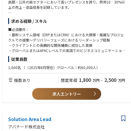
・建設業界：AI技術を活用した業務高度化プロジェクト推進
民間・公共の両セクターにおいて高いプレゼンスを誇り、例年10‐30%以
・不動産業界：AI／DX戦略ロードマップ策定支援
上の売上・収益成長を記録しています。
・流通・小売業界：データ分析自動化およびプロンプト活用研修設計支援
・製薬・日用品業界：マーケティングデータ分析（GA活用）支援
その中でも「Business Applications」は最も急成長しているソリューショ
求める経験 / スキル
ン領域であり、著しい成長を遂げています。
▼本ポジションの魅力
Avanadeでは、成果創出と結果重視の姿勢を持つリーダーを日本市場にお
■必須要件：
・経営層直下の裁量と影響力
迎えし、さらなる成長を牽引していただきたいと考えています。
・基幹システム領域（ERPまたはCRM）における大規模・複雑なプロジェ
-部門横断での事業推進/組織戦略立案に関与でき、経営レイヤーと並走す
クトでの提案～デリバリーフェーズにおけるリーダーシップ経験
るポジションです。
本ポジションは、日本市場におけるBusiness Applications領域の統括責任
・クライアントとの長期的な関係構築に成功した実績
・高難易度/大規模PJをリード
者として、以下のソリューションを対象に事業戦略の策定・実行を担って
・グローバルまたはAPACレベルでの英語でのビジネスコミュニケーショ
-億円規模/100人月超のプロジェクトなど、社会的インパクトの大きい案
いただきます
ン経験
従業員数
件に関与可能。
・Dynamics 365 CE（CRM）および関連アプリケーション
・組織成長を牽引するミッション
・Dynamics 365 F&O（ERP）
※Microsoft技術知見をお持ちでなくとも、オンプレミスのERP製品や他メ
1,600名
（（2025年8月現在）グローバル：約60,000人）
-マネージャー層を束ね、次世代リーダー育成やチーム拡大にも寄与できる
・Power Platform
ジャーERPなど（SAP、ORACLE）の特性を正しく理解しつつ、「その上
環境です。
でなぜ MS Dynamics365 が最適なのか」を業務・基盤双方の観点から語
1,800
2,500
複数あり
想定年収
・多様な業界×技術領域へのアプローチ
万円
~
万円
日本市場の営業・収益・財務目標の達成に向けた戦略立案と実行、品質管
り、クライアントの経営・IT課題の本質に踏み込み価値を訴求できるタイ
-通信/製造/金融/小売など多様なクライアントを対象に、DX構想/AI/クラ
理、クライアント満足度の向上をリードしていただきます。
プを求めています。
ウドなど幅広いテーマを推進
また、日本法人の経営陣ややグロースマーケットのリーダーと連携し、持
求人エントリー
続的な成長を実現するための施策を推進します。
■歓迎条件：
・Microsoft Dynamics ERP・CRMの導入経験
■主な業務内容
・MicrosoftやAccentureなどの大手パートナーとの協業経験
・戦略・事業開発
CRM、ERP、Power Platform、基幹システムに関する日本市場の戦略の策
Solution Area Lead
■求める人物像
定・実行
・組織およびビジネスのトランスフォーメーションのスピード感に応えら
アバナード株式会社
MicrosoftおよびAccenture Microsoft Business Groupとの連携によるGo-T
れるタフさ、柔軟性の高さ