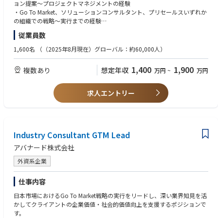
・AWS Redshift / Athena,Glue,Kinesis Data Analytics,EMR,Kinesis + SNS/S
・Go-to-Market戦略と実行
ョン提案～プロジェクトマネジメントの経験
QS,Glue Studio etc
各ソリューションエンジニア・クロスファンクショナルチームのリーダー
・Go To Market、ソリューションコンサルタント、プリセールスいずれか
・Azure Synapse Analytics,Data Factory,Synapse Pipelines,HDInsight,Eve
シップと連携し、GTM戦略を策定・実行
の組織での戦略～実行までの経験
nt Hubs,Data Factory etc
・データドリブンを活用したパフォーマンス改善・最適化の経験
従業員数
・Google Cloud BigQuery,Pub/Sub,★Dataplex,Dataflow etc
・ポートフォリオ管理
※ターゲット：ミッドマーケット（売上500億円～4000億円以上企業/主
・Databricks,Snowflake
GTMアセットのライフサイクルを管理し、市場インサイトを活用して提供
にプライム市場）
1,600名
（（2025年8月現在）グローバル：約60,000人）
内容を最適化
・グローバルおよびAPACの優先事項を日本マーケットのニーズに適応さ
ローコード/ノーコード：
顧客のニーズを確保しながら日本マーケットのポートフォリオ戦略を支援
せる能力
1,400
1,900
複数あり
想定年収
・Power Automate /Power Apps,UiPath,Blueprism,AutomationAnywher
万円
~
万円
する
e
■語学
・Dify,Gemini Enterprise,MS Copilot Studio
・売上・ROIの達成・管理
・ビジネスレベルでの日本語および英語
求人エントリー
ROI最大化、キャンペーンのコンバージョン率向上、新規ソリューション
EMTech：
の市場投入までの期間短縮に向けたターゲットキャンペーンの実行
・★量子コンピュータ,★Physical AI - Robotics,★Web4
・パートナー連携
プログラミング言語/FW：
Microsoftおよびその他のパートナーとの関係を構築し、彼らのアセットを
Industry Consultant GTM Lead
・Python,Java,TypeScript,Node.js
AvanadeのGTM戦略と照らし合わせローカルでのリード創出を強化
アバナード株式会社
・Flask,FastAPI,SpringBoot,React,Next.js,Vue.js,Nuxt.js
・LangChain/LangGraph,MLflow
・ブランド強化
外資系企業
・★MicrosoftAgentFramework,★SemanticKernel,AutoGen
効果的なキャンペーンおよびパートナーシップを通じて、日本マーケット
・★MCP,★MCPPythonSDK,★FastMCP,★ROS2
におけるAvanadeのプレゼンスを高め、ブランド認知・評価を向上させる
仕事内容
・★A2A,★AP2
参考）https://www.avanade.com/ja-jp/services/integrated-solutions
日本市場におけるGo To Market戦略の実行をリードし、深い業界知見を活
laC/CI：
かしてクライアントの企業価値・社会的価値向上を支援するポジションで
・Terraform,CloudFormation,Ansible
す。