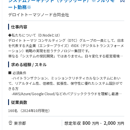
システムアーキテクト（テックリード）※フルリモ
AIロボティクス：
いただきます※
・Azure AI Foundry,OpenAI Service,Machine Learning,AI Search, Prompt
②データ・モダンテクノロジーの経験
ート勤務※
・★SLAM,★Navigation,★強化学習・模倣学習・ロボット言語モデル
・自動車業界クライアント向け：複数システムのデータを一元的に連携す
Flow etc
・DBMSを用いたデータベースの設計・運用経験
デロイトトーマツノード合同会社
るクラウドサービス基盤の設計
・Google Cloud Vertex AI,Agent Engine,Vertex AI Search,Gemini Enterpris
・マイクロサービスアーキテクチャ、またはサーバーレスアーキテクチャ
データベース：
・自動車業界クライアント向け：車両から発信される情報を集約、管理、
e etc
に関する知識・経験
・各種RDS,NoSQL,★NewSQL,VectorDB,★GraphDB
活用するグローバル基盤構築
・NVIDIA NIM,NeMo,Omniverse,Databricks - Agent Bricks
・Docker / Kubernetesによるコンテナ技術の知識・経験
仕事内容
・自動車業界クライアント向け：車両から発信されるデータの蓄積と再利
・CI/CDパイプラインの設計、構築、運用経験（DevOpsの推進）
監視/評価/セキュリティ：
◆私たちについて（D.Nodeとは）
用のためのDB基盤構築
データ基盤/活用：
・セキュリティに関する知識・経験
・★Langfuse,★RAGAS,★RAGChecker,★mlFlow,★Datadog,Snyk
デロイト トーマツ コンサルティング（DTC）グループの一員として、日本
・電気通信事業クライアント向け：デジタルマーケティングシステムにお
・AWS Redshift / Athena,Glue,Kinesis Data Analytics,EMR,Kinesis + SNS/S
を代表する大企業（エンタープライズ）のDX（デジタルトランスフォーメ
けるAPIリアルタイム連携構築
QS,Glue Studio etc
※1 ★印以外：D.Nodeに組織としてノウハウがあるもの
ーション）戦略の実現を担うテクノロジー集団です。
・小売業クライアント向け：オンプレミスのクラウド移行
・Azure Synapse Analytics,Data Factory,Synapse Pipelines,HDInsight,Eve
※2 2025年12月時点
単なる「システムの受託開発」ではありません。日々変化する経営環境に
・電気ガス事業クライアント向け：生成AIアプリケーション（RAG/AIエー
nt Hubs,Data Factory etc
適応するため、ビジネスの仕組みづくりそのものを変革します。業界の深
ジェント）のプロトタイプ、本番開発におけるRAGチューニング・評価な
・Google Cloud BigQuery,Pub/Sub,★Dataplex,Dataflow etc
求める経験 / スキル
◆このポジションの魅力（業務の魅力）
い知見と高度な技術力を武器に、戦略構想から開発・運用まで「End to E
ど対応
・Databricks,Snowflake
①「Biz（ビジネス）× Tech（技術）」を体現する、最上流からのコミッ
nd（一気通貫）」で支援できる圧倒的な実績と難易度の高い案件が集まる
・デジタル通貨のパイロット実験のアドバイザリー
■ 必須条件
ト：
環境です。
ローコード/ノーコード：
-ハイトランザクション、ミッションクリチティカルなシステムにおい
実装フェーズだけでなく、テクノロジーのプロとして顧客の課題ヒアリン
◆取り扱うソリューション
・Power Automate /Power Apps,UiPath,Blueprism,AutomationAnywher
て、リアルタイム性、信頼性、拡張性、保守性に優れたシステム設計がで
グや抽出段階から深くコミットできます。顧客に最も近いポジションで、
◆業務内容
ビジネスのスピードに合わせ、モダンな開発環境を採用しています。
e
きる方
自分の技術がどうビジネスに直結するかを実感できます。
顧客の戦略的IT投資に対して、パブリッククラウドの採用計画の策定、競
開発手法： アジャイル（スクラム開発）
・Dify,Gemini Enterprise,MS Copilot Studio
-AWS/Azure/Google Cloud/などのパブリッククラウドを理解し最適な
②デロイトグループの総合力を活かした「End to End」の経験：
争力の高いシステム全体のグランドデザイン、モダンなアプリケーション
※クライアントや案件属性によって変更あり。
アーキテクチャデザインの提案ができる方
DTCグループの他部門（戦略・業界特化コンサルタントなど）と密に連携
従業員数
アーキテクチャ設計、およびクラウド運用コストの適正化等を担当いただ
EMTech：
するため、多様な業界・業種の最上流戦略から実装までを一気通貫で経験
きます。
Cloud:
・★量子コンピュータ,★Physical AI - Robotics,★Web4
■歓迎条件
160名
（2024年10月現在）
可能。技術一辺倒に留まらない、ビジネス視点を持った市場価値の高いエ
ミッションクリティカルな基幹業務システムから、ビッグデータを扱う大
・AWS,Azure,Google Cloud,OCI
-金融業における業務プロセス知識
ンジニアへと成長できます。
規模な情報系システムまで様々なシステムに携わることが可能です。
プログラミング言語/FW：
-EV車のデータを活用したビジネス知識
800
2,000
③テックリードとして「技術」と「組織」を育てる面白さ：
東京都
想定年収
万円
~
万円
AI/ML:
・Python,Java,TypeScript,Node.js
-ヘルスケア領域における法令に関する知識
プロダクトの成長に合わせた柔軟な技術選定やアーキテクチャ設計に裁量
具体的な業務：
・AWS Bedrock,SageMaker,Knowledge Base for Amazon Bedrock etc
・Flask,FastAPI,SpringBoot,React,Next.js,Vue.js,Nuxt.js