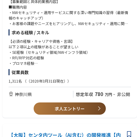
【募集範囲と具体的業務内容】
リューションを提供します。
■職務内容
・NWセキュリティ・運用サービスに関する深い専門知識の習得（最新情
【サービス・技術領域】
報のキャッチアップ）
Microsoft 365 E5
・お客様の課題やニーズをヒアリングし、NWセキュリティ・運用に関す
Entra ID(Azure AD)
る最適なソリューションの提案
Entra SSE
求める経験 / スキル
・商談確度ＵＰに向けた戦略立案/提案書作成支援/プレゼンテーション
Microsoft Defender for Endpoint
支援など一貫した営業支援
Microsoft Defender for Identity
【必須の経験・キャリアや資格・言語】
・Salesへの勉強会や商談支援によるセキュリティ・運用の提案スキル向上
Microsoft Defender for Cloud
以下２項以上の経験があることが望ましい
を支援
Azure Application Proxy
・SE経験（セキュリティ領域/NWインフラ領域）
Azure Firewall
・RFI/RFP対応の経験
■担当PJ概要
Azure Policy
・プロマネ経験
セキュリティ＆運用ビジネス拡大チームの一員として、Salesと連携しお客
MPIP (Microsoft Purview Information Protection)
従業員数
様の課題解決・ビジネス拡大に貢献
Microsoft Intune
【歓迎する経験・キャリアや資格・言語】
Microsoft Sentinel
以下の経験があること
1,311名
（（2020年3月31日現在））
【個人に期待する役割やミッション】
Copilot for Security
・SEとして提案・構築の実績あり（5年以上）
■ソリューション提案力の発揮と強化
SIEM
・セキュリティ提案の実績あり
780
神奈川県
想定年収
非公開
万円
~
お客様の潜在的な課題やニーズを深くヒアリングし、本質的な課題解決に
SOC
・プロマネ経験あり（5年以上）
つながるNWセキュリティおよび運用ソリューションを提案する（プレゼ
ンテーション、提案書作成、質疑応答含む）
【実績（一例）】
求人エントリー
■Sales支援と連携
・ゼロトラストセキュリティアセスメント
①Salesと共に、商談の初期段階からクロージングまでを一貫してサポート
・AD・Windowサーバーセキュリティアセスメント
し、商談確度の向上に貢献
・オンプレミスActive Directry移行支援
②NWセキュリティ・運用サービスに特化した拡販資材の整備や、勉強会
・Microsoft Purviewによる情報漏洩対策導入支援
の開催、情報共有を行う
・Entra IDによるIDガバナンス導入支援
【大阪】センタ内ツール（AI含む）の開発推進【内