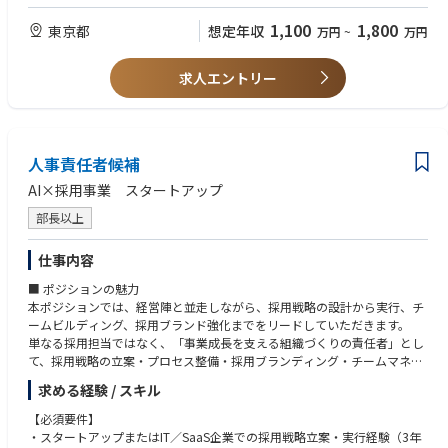
【歓迎スキル】
【開発環境】
・Dockerなどのコンテナ技術を利用したシステム開発
1,100
1,800
東京都
想定年収
万円
~
万円
・開発言語: PHP, TypeScript
・ISUCON等のパフォーマンス・チューニングの経験
・フレームワーク: Laravel, Express
・画像認識や推論モデルなど多岐にわたるAIモデル開発
・インフラプラットフォーム: Amazon Web Services
求人エントリー
・データベース: PostgreSQL
【求める人物像】
・ソースコード管理: GitHub
・主体的に行動し、自らの領域だけに囚われずプロダクトを俯瞰し常に改
・CI/CD: CircleCI
善に向けて取り組める方
・ドキュメント:Google Workspace
・新規システム開発・改修・運用・業務自動化等の技術的な挑戦に主体的
・チャット: Slack
人事責任者候補
に没頭、オーナーシップをもって取り組むことができるエンジニアの方
・タスク管理：Notion
・AIやブロックチェーン等最新技術を積極的に学習して顧客オリエンテッ
AI×採用事業 スタートアップ
ドなサービス構築に向け社内外のシステムに実装させたい方
・Mission「次世代によりよい世界を」に共感し、主体的かつ自由に企業カ
部長以上
ルチャーをゼロから一緒に創りあげていきたい方
仕事内容
■ ポジションの魅力
本ポジションでは、経営陣と並走しながら、採用戦略の設計から実行、チ
ームビルディング、採用ブランド強化までをリードしていただきます。
単なる採用担当ではなく、「事業成長を支える組織づくりの責任者」とし
て、採用戦略の立案・プロセス整備・採用ブランディング・チームマネジ
メントを一気通貫で推進していただきます。
求める経験 / スキル
■ ミッション
【必須要件】
経営戦略と一体化した採用戦略を描き、“組織の成長曲線”を“採用の仕組
・スタートアップまたはIT／SaaS企業での採用戦略立案・実行経験（3年