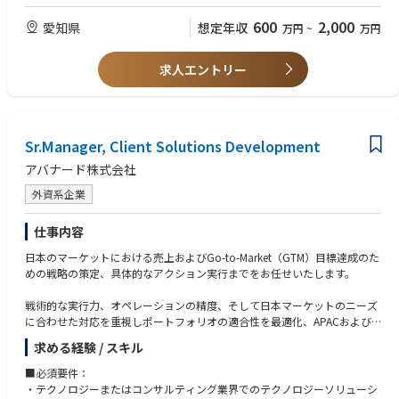
けるAPIリアルタイム連携構築
・LangChain/LangGraph,MLflow
◆キャリアについて
【歓迎（WANT）】
600
2,000
愛知県
想定年収
万円
~
万円
・小売業クライアント向け：オンプレミスのクラウド移行
・★MicrosoftAgentFramework,★SemanticKernel,AutoGen
D.Nodeでは、メンバーの志向性や強みに応じてキャリアを描くことが可
・プロジェクトマネジメント経験
・電気ガス事業クライアント向け：生成AIアプリケーション（RAG/AIエー
・★MCP,★MCPPythonSDK,★FastMCP,★ROS2
能です。
・お客様との折衝経験、交渉経験
ジェント）のプロトタイプ、本番開発におけるRAGチューニング・評価な
・★A2A,★AP2
①スペシャリスト
求人エントリー
・SI系のソフトウェア開発プロジェクトに携わった経験（言語問わず）
ど対応
特定の技術領域（クラウド、生成AI、アーキテクチャなど）で高い専門性
・デジタル通貨のパイロット実験のアドバイザリー
laC/CI：
を発揮し、プロダクト開発（PD）や社内のコア技術を牽引します。
・Terraform,CloudFormation,Ansible
②デリバリ/プレイングマネージャー
◆取り扱うソリューション
・GitHubActions,AWSCodePipeline,AzureDevOps,Jenkins
・大規模プロジェクトにおいて、マネジメントに専任しチームをデリバリ
ビジネスのスピードに合わせ、モダンな開発環境を採用しています。
Sr.Manager, Client Solutions Development
ーします。
開発手法： アジャイル（スクラム開発）
AIツール：
・中〜大規模プロジェクトにおいて、開発とマネジメントをバランスよく
アバナード株式会社
※クライアントや案件属性によって変更あり。
・MSCopilotStudio,M365Copilot,ChatBot(ChatGPTライク)
兼任しながら、柔軟性の高いチームをデリバリーします。
・GitHubCopilot,★Devin,★v0
外資系企業
Cloud:
※上記の経験を経て、さらに柔軟かつスケールの大きなキャリアを描くこ
・AWS,Azure,Google Cloud,OCI
AIロボティクス：
とが可能です。
仕事内容
・★SLAM,★Navigation,★強化学習・模倣学習・ロボット言語モデル
③エバンジェリスト
AI/ML:
・社内だけでなく、社外の技術コミュニティや業界内でも高い影響力・知
日本のマーケットにおける売上およびGo-to-Market（GTM）目標達成のた
・AWS Bedrock,SageMaker,Knowledge Base for Amazon Bedrock etc
データベース：
名度（エミネンス）を持ち、SMEロールを担います。
めの戦略の策定、具体的なアクション実行までをお任せいたします。
・Azure AI Foundry,OpenAI Service,Machine Learning,AI Search, Prompt
・各種RDS,NoSQL,★NewSQL,VectorDB,★GraphDB
④シニアマネージャー
Flow etc
・複数案件を全体統括し、プロジェクト全体の収益性（P&L）の責任や、
戦術的な実行力、オペレーションの精度、そして日本マーケットのニーズ
・Google Cloud Vertex AI,Agent Engine,Vertex AI Search,Gemini Enterpris
監視/評価/セキュリティ：
次なる投資（新規事業や大規模案件）の獲得までを含めた、ビジネスプロ
に合わせた対応を重視しポートフォリオの適合性を最適化、APACおよび
e etc
・★Langfuse,★RAGAS,★RAGChecker,★mlFlow,★Datadog,Snyk
デュースを担います。
グローバルパートナーとの関係を強化するとともに、GTMキャンペーンの
求める経験 / スキル
・NVIDIA NIM,NeMo,Omniverse,Databricks - Agent Bricks
円滑な実行を担っていただきます。
※1 ★印以外：D.Nodeに組織としてノウハウがあるもの
■必須要件：
データ基盤/活用：
※2 2025年12月時点
■主な業務内容
・テクノロジーまたはコンサルティング業界でのテクノロジーソリューシ