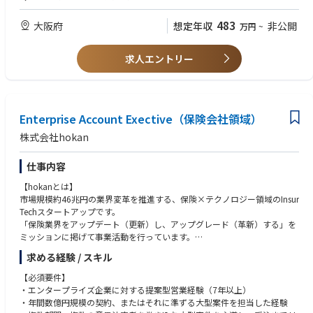
できることを増やしていく予定です。業務はお客様や先輩のみならず開発
【利用ツール】
れたご経験など）
をするエンジニアともかかわることになりますので、ご自身でも積極的に
・Salesforce
・ネットワーク、インフラ関連の業務経験者でチャレンジ精神旺盛な方
483
大阪府
想定年収
非公開
万円
~
周囲に質問をいただきながら業界知識やIT知識を身に着けていただくこと
・Slack
・スケジュールや目標管理能力があり、イレギュラー対応にも積極的に取
を期待します。全体の3割が中途採用入社で、20代からベテラン社員まで
・Helpfeel Cosense
り組んでいただける方
幅広い年代の仲間がフラットな雰囲気なのでご安心ください。
・Hubspot
求人エントリー
・GoogleMeet
【同社について】
・ZOOM
・企業安定性◎…当社は阪急阪神ホールディングスグループと三菱電機が
・ベルフェイス
共同出資するIT企業で、鉄道・医療・ビル・通信など多様な分野でITソリ
・Miitel
ューションを展開。グループ全体でDX投資に積極的で、経済産業省の「D
Enterprise Account Exective（保険会社領域）
X認定事業者」にも選定されています。グループ内外の幅広いお客様から
■関連記事
株式会社hokan
信頼が厚く、安定した経営基盤を誇ります。
・インサイドセールスメンバへの当社ブログ内インタビュー記事
・ワークライフバランス◎…フレックスタイム制（コアタイムなし）や週
https://notainc.com/post/inside-sales
仕事内容
最大3日の在宅勤務制度を導入。年間休日は122日、有休取得率も高く、平
均勤続年数は10.5年。独身寮や育児・介護支援、阪急阪神百貨店や宝塚歌
【hokanとは】
劇などグループ特典も充実しており、社員定着率90%を超えIT業界平均以
市場規模約46兆円の業界変革を推進する、保険×テクノロジー領域のInsur
上を誇る職場です。「健康経営優良法人ホワイト500」5年連続認定されま
Techスタートアップです。
した。
「保険業界をアップデート（更新）し、アップグレード（革新）する」を
ミッションに掲げて事業活動を行っています。
産業の歴史も長く、国民の生活の安心・安全として機能しているインフラ
求める経験 / スキル
商品である保険が、必要としている個人・法人に正しく届くよう、保険を
提供をしている企業に対してSaaS型の業務管理システムを提供していま
【必須要件】
す。
・エンタープライズ企業に対する提案型営業経験（7年以上）
「保険流通のプラットフォーム」を標榜し、まずは企業の中でも数多く存
・年間数億円規模の契約、またはそれに準ずる大型案件を担当した経験
在する保険代理店にフォーカスを当てています。