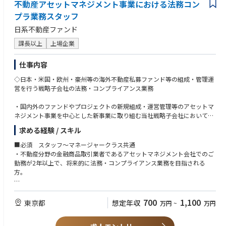
不動産アセットマネジメント事業における法務コン
プラ業務スタッフ
日系不動産ファンド
課長以上
上場企業
仕事内容
◇日本・米国・欧州・豪州等の海外不動産私募ファンド等の組成・管理運
営を行う戦略子会社の法務・コンプライアンス業務
・国内外のファンドやプロジェクトの新規組成・運営管理等のアセットマ
ネジメント事業を中心とした新事業に取り組む当社戦略子会社において、
日本での業務全般に携って頂きます。
求める経験 / スキル
・基本的に国内の業務となりますが、海外出張の機会もあります。
■必須 スタッフ～マネージャークラス共通
・不動産分野の金融商品取引業者であるアセットマネジメント会社でのご
勤務が2年以上で、将来的に法務・コンプライアンス業務を目指される
方。
■歓迎
・ビジネスレベルの英語力（TOEIC760点以上尚可）
700
1,100
東京都
想定年収
万円
~
万円
※上記レベルに達していない場合でも、必要なレベルに達する為の努力を
継続できる方/英語でのコミュニケーションをとることに対して心理的抵