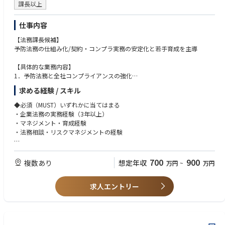
課長以上
仕事内容
【法務課⻑候補】
予防法務の仕組み化/契約‧コンプラ実務の安定化と若⼿育成を主導
【具体的な業務内容】
1．予防法務と全社コンプライアンスの強化
・トラブル未然防止の仕組み設計・導⼊・運⽤（業務フロー、ルール、チ
求める経験 / スキル
ェックリストなど）。
・体系化した社内コンプライアンス研修の企画・実行。
◆必須（MUST）いずれかに当てはまる
・法改正や業界動向を機に先取りし、事業部⾨が安⼼して新たな取り組み
・企業法務の実務経験（3年以上）
ができるよう能動的な提⾔。
・マネジメント‧育成経験
・法務相談‧リスクマネジメントの経験
2．⽇常法務対応の安定化と仕組み化
・業界特有の契約や法令を含め、⽇常的に発⽣する契約審査、社内相談対
◆歓迎（WANT）
応を独⼒で対応できる体制の確⽴。
・不動産‧⾦融業界特有の知識（宅建業法など）を、⼊社後に主体的に学
700
900
複数あり
想定年収
万円
~
万円
・組織的な法務体制の構築。（業務フローやルールの整備によって、知識
び吸収できる学習意欲と柔軟性
不⾜でもエラーを起こさない体制を構築）
・法務教育、研修企画や社内リテラシー向上の取り組みを企画‧実⾏した
・経営判断に必要な法務的な知⾒を社内に広めるため、社内メルマガや啓
求人エントリー
経験
発プレゼンなどを通じた情報発信活動。
・弁護⼠資格‧弁理⼠資格の保有者（尚可）
・クリティカルシンキングに基づき、事実を構造化し課題を解決できる⼒
3．組織マネジメントとガバナンスへの関与
・契約、知財、コンプライアンスなど広い分野に対応できるバランスの良