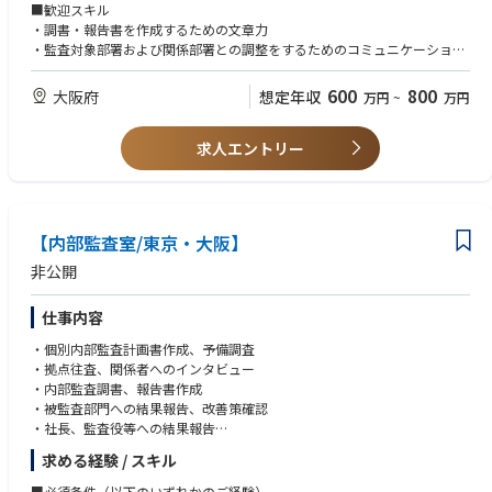
- 各部門への往査（オンサイト監査）、資料・証憑レビュー、ヒアリン
■歓迎スキル
グ、実績 vs 計画の乖離分析など
・調書・報告書を作成するための文章力
- 監査報告書の作成および改善提案
・監査対象部署および関係部署との調整をするためのコミュニケーション
能力
- 内部統制（J SOX）対応
・改善の提言をするための問題発見能力、情報収集能力および創造性
600
800
大阪府
想定年収
万円
~
万円
- 財務報告プロセスまたは関連業務プロセスにおける統制項目の整備・文
・内部監査、監査法人、コンサルティング業務経験
書化（業務記述書・フローチャート等）
- 運用テストおよび整備評価テストの実施
求人エントリー
- 調書・報告書の作成
- フォローアップ業務
- 指摘事項の改善状況の確認
【内部監査室/東京・大阪】
- 改善策の有効性評価
非公開
- IT統制・システム監査関連業務（必要に応じて）
- アクセス権／変更管理／ログ管理などの統制運用状況チェック
仕事内容
- システム変更時の統制設計・テスト対応
・個別内部監査計画書作成、予備調査
- 関連部署との連携およびコミュニケーション
・拠点往査、関係者へのインタビュー
- 経理・財務・法務・開発／管理部門などの部署との調整
・内部監査調書、報告書作成
- 監査法人／会計監査人との協議・対応（特にJ SOXでのやりとり）
・被監査部門への結果報告、改善策確認
・社長、監査役等への結果報告
- 規程・業務プロセスの見直し補助
・フォローアップ監査
求める経験 / スキル
- 内部統制規程やマニュアルの改訂支援
- 業務プロセスの効率性・適法性・透明性の向上を目的とした改善提案
■必須条件（以下のいずれかのご経験）