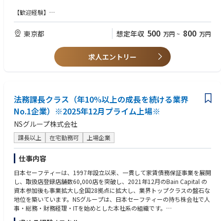
【歓迎経験】
・不動産・建設関係業務
・子会社・グループ会社監査業務に関わる企画・立案
500
800
東京都
想定年収
万円
~
万円
・企業倫理やコンプライアンスに関連する資格
求人エントリー
【歓迎資格】
・宅地建物取引士
・簿記3級以上
・企業倫理・コンプライアンスに関連する資格
法務課長クラス（年10%以上の成長を続ける業界
【求められる人物像】
No.1企業）※2025年12月プライム上場※
・真面目で誠実、且つ積極的・主体的に業務に取り組む人物
・高い倫理観と守秘義務意識を持つ方
NSグループ株式会社
課長以上
在宅勤務可
上場企業
仕事内容
日本セーフティーは、1997年設立以来、一貫して家賃債務保証事業を展開
し、取扱店登録店舗数60,000店を突破し、2021年12月のBain Capital の
資本参加後も事業拡大し全国28拠点に拡大し、業界トップクラスの盤石な
地位を築いています。NSグループは、日本セーフティーの持ち株会社で人
事・総務・財務経理・ITを始めとした本社系の組織です。