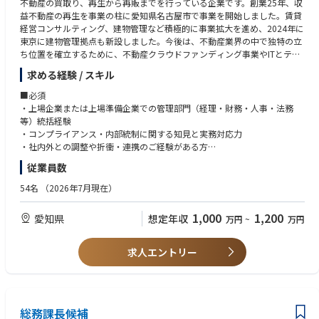
不動産の買取り、再生から再販までを行っている企業です。創業25年、収
益不動産の再生を事業の柱に愛知県名古屋市で事業を開始しました。賃貸
経営コンサルティング、建物管理など積極的に事業拡大を進め、2024年に
東京に建物管理拠点も新設しました。今後は、不動産業界の中で独特の立
ち位置を確立するために、不動産クラウドファンディング事業やITとテク
ノロジーを駆使した業務効率化を図りIPOを目指して参ります。
求める経験 / スキル
■具体的な業務内容
総務、法務、財務、経理や経営企画部門での実務経験を活かして管理本部
■必須
全般のマネジメント及びIPO準備に従事いただきます。
・上場企業または上場準備企業での管理部門（経理・財務・人事・法務
・管理本部部門（総務・人事・財務・経理）のマネジメント
等）統括経験
・全社的なガバナンス体制の構築と統制強化
・コンプライアンス・内部統制に関する知見と実務対応力
・リスクマネジメントとコンプライアンス体制の強化
・社内外との調整や折衝・連携のご経験がある方
・M&A・新規事業・資本政策などの戦略的な推進
■歓迎
従業員数
・不動産・金融業界での業務経験
・公認会計士資格をお持ちの方
54名
（2026年7月現在）
1,000
1,200
愛知県
想定年収
万円
~
万円
求人エントリー
総務課長候補