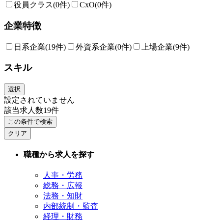
役員クラス
(0件)
CxO
(0件)
企業特徴
日系企業
(19件)
外資系企業
(0件)
上場企業
(9件)
スキル
選択
設定されていません
該当求人数
19
件
この条件で検索
クリア
職種から求人を探す
人事・労務
総務・広報
法務・知財
内部統制・監査
経理・財務