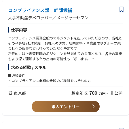
コンプライアンス部 幹部候補
大手不動産デベロッパー／メージャーセブン
仕事内容
コンプライアンス業務全般のマネジメントを担っていただきつつ、当社と
その子会社7社の統制、各社への進言、社内調整・合意形成やグループ親
会社への報告なども行っていただく予定です。
将来的には上級管理職のポジションを見据えての採用となり、各社の事業
もより深く理解するため出向の可能性もございます。
求める経験 / スキル
【具体的な業務内容】
コンプライアンス体制の構築および維持、インシデント管理、内部通報制
■必須要件：
度の運用・対応、当社および各社でのトラブル対応、リスクコントロー
・コンプライアンス業務の全般のご経験をお持ちの方
ル、広告の校閲、関連する各種研修運営
注１：法務部門は当該部署とは別にあり。
700
東京都
想定年収
非公開
万円
~
注２：契約（書）および規則細則の作成・制定業務は当該部署に含まれな
い。
求人エントリー