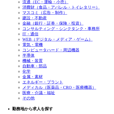
流通（EC・運輸・小売）
消費財（食品・アパレル・トイレタリー）
マスコミ（広告・制作）
建設・不動産
金融（銀行・証券・保険・投資）
コンサルティング・シンクタンク・事務所
IT・通信
WEB（デジタル・メディア・ゲーム）
電気・電機
コンピュータハード・周辺機器
半導体
機械・装置
自動車・部品
化学
金属・素材
エネルギー・プラント
メディカル（医薬品・CRO・医療機器）
医療・介議・福祉
その他
勤務地から求人を探す