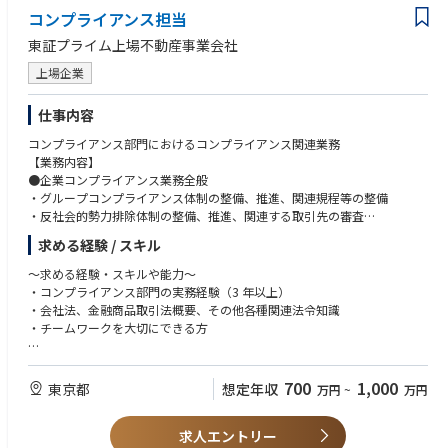
コンプライアンス担当
東証プライム上場不動産事業会社
上場企業
仕事内容
コンプライアンス部門におけるコンプライアンス関連業務
【業務内容】
●企業コンプライアンス業務全般
・グループコンプライアンス体制の整備、推進、関連規程等の整備
・反社会的勢力排除体制の整備、推進、関連する取引先の審査
・内部通報制度の運用維持
求める経験 / スキル
・コンプライアンスにかかる社内教育、研修
～求める経験・スキルや能力～
●金商業登録会社におけるコンプライアンス業務、当局対応の補助等
・コンプライアンス部門の実務経験（3 年以上）
・金融庁その他監督官庁通常時対応（各種届出、モニタリング対応）
・会社法、金融商品取引法概要、その他各種関連法令知識
・検査時対応
・チームワークを大切にできる方
・利益相反管理・弊害防止態勢の整備、運営
・広告、勧誘資料審査、受託審査
～歓迎～
・上場会社や REIT 運用会社におけるコンプライアンス業務のご経験
700
1,000
東京都
想定年収
万円
~
万円
●その他
・金融商品取引法、投信法に関する知識
・担当委員会の事務局業務
・中小企業、ベンチャー企業の管理部門でのコンプライアンスや監査業務
求人エントリー
等の幅広い実務経験がある方