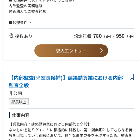
■同社の魅力：
内部監査の実務経験
・全社の中途社員割合は約80％。
監査法人での監査経験
└部内外問わず様々な分野で活躍しております。
■歓迎条件
内部監査や内部統制に関する資格保持者（CIA等）
不動産に関する知識
780
950
複数あり
想定年収
万円
~
万円
求人エントリー
【内部監査(※室長候補)】建築請負業における内部
監査全般
非公開
部長以上
仕事内容
【業務内容：建築請負業における内部監査全般】
ないものを創りだすことに積極的に挑戦し、第二創業期としてさらなる発
展を目指していく組織において、健全な事業成長を実現するため、監査を