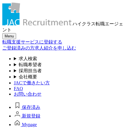
ハイクラス転職
エージェ
ント
Menu
転職支援サービスに登録する
ご登録済みの方
求人紹介を申し込む
求人検索
転職希望者
採用担当者
会社概要
JACで働きたい方
FAQ
お問い合わせ
保存済み
新規登録
Mypage