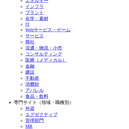
エネルギー
インフラ
プラント
化学・素材
IT
Webサービス・ゲーム
サービス
商社
流通・物流・小売
コンサルティング
医療（メディカル）
金融
建設
不動産
消費財
アパレル
食品・飲料
専門サイト（領域・職種別）
外資
エグゼクティブ
管理部門
MR