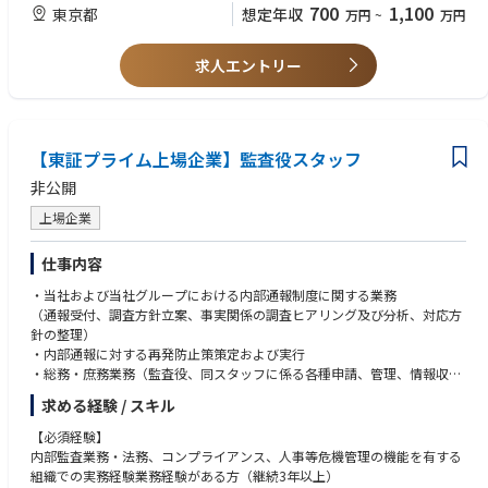
た、これらの取り組みを通じて、コーポレートガバナンスの充実および強
【求める人物像】（いずれかで可）
700
1,100
東京都
想定年収
万円
~
万円
化を図ることで、継続的に企業価値を拡大し、当社グループを取り巻く多
・建設業・製造業の現場理解がある方
様なステークホルダーの期待に応える経営を行っています。
・集計・分析などの事務処理能力が高い方
求人エントリー
・社内企画を主体的に推進できる方
【キャリアパス】
■スタッフクラスからスタートし、ゆくゆくは中核を担っていただくこと
【歓迎】
を期待します。
・建築・建設業界に従事していた方
※総合職としての採用となりますので、語学力やご経験を活かし、将来的
・林業界に従事していた方
【東証プライム上場企業】監査役スタッフ
に本ポジション以外の幅広いフィールドに挑戦いただく事も可能です。
・製造業界に従事していた方
非公開
【配属部門】
コーポレート本部 品質・安全マネジメント室
上場企業
仕事内容
・当社および当社グループにおける内部通報制度に関する業務
（通報受付、調査方針立案、事実関係の調査ヒアリング及び分析、対応方
針の整理）
・内部通報に対する再発防止策策定および実行
・総務・庶務業務（監査役、同スタッフに係る各種申請、管理、情報収
集、他部署からの依頼作業等）
求める経験 / スキル
【必須経験】
内部監査業務・法務、コンプライアンス、人事等危機管理の機能を有する
組織での実務経験業務経験がある方（継続3年以上）