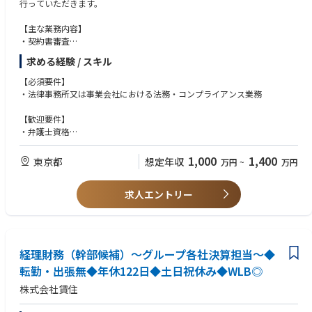
行っていただきます。
【主な業務内容】
・契約書審査
・法務相談
求める経験 / スキル
・訴訟・紛争・コンプライアンス事案等の管理・対応
・コーポレート法務、コンプライアンスに係る企画・研修
【必須要件】
・社内規程の制定・改廃
・法律事務所又は事業会社における法務・コンプライアンス業務
・情報管理に関する業務
・内部通報窓口対応
【歓迎要件】
・その他オペレーショナル・リスク等の管理
・弁護士資格
・顧問法律事務所等外部弁護士との協働等に関わる業務
・法科大学院卒業者
・デベロッパー、不動産信託受益権取扱に係る金融商品取引業の経験
1,000
1,400
東京都
想定年収
万円
~
万円
・英文契約の経験
求人エントリー
経理財務（幹部候補）～グループ各社決算担当～◆
転勤・出張無◆年休122日◆土日祝休み◆WLB◎
株式会社賃住