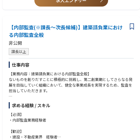
求人エントリー
抗感がない方は歓迎いたします。ご入社後は、語学をはじめ、様々なスキ
ルアップに向けた補助や、サポート体制があります。
■推奨資格等
証券化マスター、不動産コンサルティングマスター、ビル経営管理士、宅
【内部監査(※課長～次長候補)】建築請負業におけ
地建物取引士、法務・コンプライアンス系試験・検定合格
る内部監査全般
■求める人物像
非公開
法務・コンプライアンス業務への強い希望があり、事業推進とコンプライ
アンスの両輪をバランスよく考えられる方。
課長以上
より良い組織を作ることに責任感と、粘り強さがある方。
仕事内容
【業務内容：建築請負業における内部監査全般】
ないものを創りだすことに積極的に挑戦し、第二創業期としてさらなる発
展を目指していく組織において、健全な事業成長を実現するため、監査を
担当していただきます。
・工事予算の承認フローチェック
求める経験 / スキル
・工事台帳の適切性チェック
・工事台帳とシステム連動の確認
【必須】
・注文書・請書の内容及び回収チェック
・内部監査業務経験者
・その他、経営層が求める業務監査
【歓迎】
・建設・不動産業界 経験者