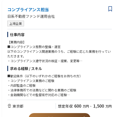
■会計に関する
リスクベースによる監査計画の策定、監査結果の集約および横断的分析、
経験
コンプライアンス担当
重要リスクの整理、経営層への報告を行います。
【歓迎資格】
日系不動産ファンド運用会社
宅地建物取引士、公認内部監査人、情報システム関連
上場企業
【求める人物像】
・指示待ちではなく、主体的に課題を捉え行動できる方
仕事内容
・積極的な姿勢で業務を行い、改善・効率化に取り組める方
【業務内容】
・チームワークを大切にして仕事を進められる方
■コンプライアンス態勢の整備・運営
以下のコンプライアンス関連業務のうち、ご経験に応じた業務を行ってい
ただきます。
・コンプライアンス遵守状況の検証・提案、変更等
・コンプライアンス違反案件の内容確認・調査と対応指導
求める経験 / スキル
・コンプライアンス・プログラムの策定・遂行
・社内規程等の体系の検証・提案
■歓迎条件（以下のいずれかのご経験をお持ちの方）
・役職員へのコンプライアンス教育
・コンプライアンス業務のご経験
・各種統括業務（リスク管理・自己点検・信用調査等）
・内部監査のご経験
・情報システム及び情報セキュリティ管理
・法律事務所での法務などに関わる業務のご経験
・法人関係情報の管理
・金融機関などでの監督官庁対応のご経験
・広告等審査
・不動産アセットマネジメント会社におけるアセットマネージャーのご経
・監督官庁対応
験
600
1,500
東京都
想定年収
万円
~
万円
・AML/CFT推進
・ミドルバックオフィス職でのご経験
・FATCA対応
・DX、IT等への興味関心