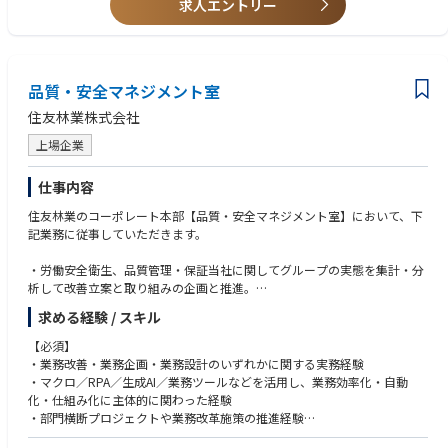
・コンプライアンス委員会の運営
求人エントリー
・従業員等からの問合せ、告発等への対応
■歓迎資格
・宅地建物取引士
・不動産証券化マスター
品質・安全マネジメント室
■求める人物像
・経験を活かして新たなスキルを習得したいとお考えの方
住友林業株式会社
・不動産アセットマネジメント会社のDX推進に興味のある方
上場企業
・新たなAI・IT技術を活用した不動産×TECHサービスに興味のある方
・AI、デジタル技術、ソニーグループの様々な情報技術を活かして、ビジ
ネスや社会の変革に主体者として関わり推進したいとお考えの方
仕事内容
・不動産アセットマネジメント会社での物件取得や期中管理業務だけでな
住友林業のコーポレート本部【品質・安全マネジメント室】において、下
く、不動産鑑定評価・内部統制・リスク管理などの不動産金融のインフラ
記業務に従事していただきます。
にも興味があり、不動産アセットマネジメントについて総合的に学びたい
とお考えの方
・労働安全衛生、品質管理・保証当社に関してグループの実態を集計・分
析して改善立案と取り組みの企画と推進。
・当社グループのISO9001、ISO45001の内部監査業務。
求める経験 / スキル
■当社の特徴
【必須】
「住友林業グループは、再生可能で人と地球にやさしい自然素材である木
・業務改善・業務企画・業務設計のいずれかに関する実務経験
を活かし、住生活に関するあらゆるサービスを通じて、豊かな社会の実現
・マクロ／RPA／生成AI／業務ツールなどを活用し、業務効率化・自動
に貢献」する旨の経営理念の下、「公正、信用を重視し、社会を利する事
化・仕組み化に主体的に関わった経験
業を進める」ことを行動指針の一つとし、経営の透明性確保、業務の適正
・部門横断プロジェクトや業務改革施策の推進経験
性・適法性の確保、迅速な意思決定・業務執行などに努めています。ま