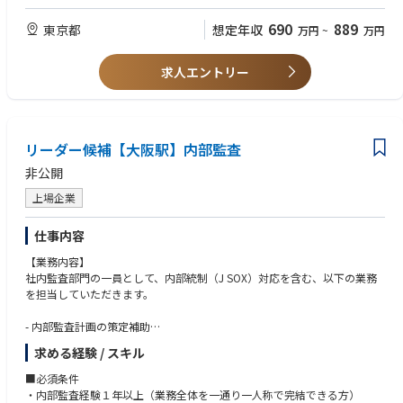
・公認会計士 資格保有者
・公認内部監査人 資格保有者
690
889
東京都
想定年収
万円
~
万円
求人エントリー
リーダー候補【大阪駅】内部監査
非公開
上場企業
仕事内容
【業務内容】
社内監査部門の一員として、内部統制（J SOX）対応を含む、以下の業務
を担当していただきます。
- 内部監査計画の策定補助
- リスクアセスメントを通じて監査対象部門・プロセスを特定
求める経験 / スキル
- 年次／四半期ベースでの監査スケジュール立案
■必須条件
- 内部監査の実施
・内部監査経験１年以上（業務全体を一通り一人称で完結できる方）