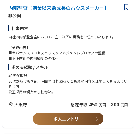
内部監査【創業以来急成長のハウスメーカー】
非公開
仕事内容
同社の内部監査室において、主に以下の業務をお任せいたします。
【業務内容】
■ガバナンスプロセスとリスクマネジメントプロセスの整備
■不正防止や内部統制の強化
■継続的な業務改善と経営改善
求める経験 / スキル
■可視化による現状と問題点の把握 など
40代が理想
30代からでも可能 内部監査経験なくとも業務内容を理解してもらえてい
ると可
公正採用の観点から指導済。
450
800
大阪府
想定年収
万円
~
万円
求人エントリー