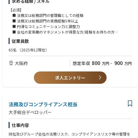
求める経験 / スキル
【業務内容】
法務部門のマネージャーとして、経営層や各部門と連携しながら課題解
【必須】
決を図り、プライム上場後の経営管理体制の基盤強化を推進・リード頂き
■ 法務又は総務部門の管理職としての経験
ます。
■ 法務又は総務部門の実務経験5年以上
■ 円滑なコミュニケーション力と調整力
【業務詳細】
■ 会社の変革期のマネジメントが得意な方/経験をお持ちの方
下記業務を中心とした法務部門のマネジメント
従業員数
■ 内部統制の整備、ガバナンス構築、リスクマネジメント
【尚可】
■ 契約書の作成、リーガルチェック
■ 上場企業又は上場準備企業での就業経験
65名
（2025年12現在）
■ 株主総会や取締役会、経営会議などの重要会議運営、株主対応
■ その他、社内規程の整備・管理、総務業務全般
800
900
大阪府
想定年収
万円
~
万円
求人エントリー
法務及びコンプライアンス担当
大手総合デベロッパー
仕事内容
同社及びグループ会社の法務リスク、コンプライアンスリスク等の管理を