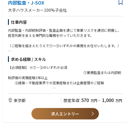
内部監査・J-SOX
い組織を育成し、後進を指導。
・課⻑としてメンバーマネジメント・教育
大手ハウスメーカー100%子会社
・将来的なIPOを⾒据え、内部統制やガバナンス体制の整備。
仕事内容
従来の「守りの法務」にとどまらず、能動的に事業を推進できる「攻めの
法務」を確⽴し会社全体の信頼性と成⻑⼒を⾼める中核リーダーです。
内部監査・内部統制評価・監査企画を通じて事業リスクを適切に把握し、
契約、相談対応の安定化と、全社的なコンプライアンス強化に向けた仕組
経営判断を支える専門的な職務を行っていただきます。
みづくりを主導していただきます。
（ご経験を踏まえたうえで①～③いずれかの業務をお任せいたします。）
①内部監査担当
求める経験 / スキル
年度計画に基づいて内部監査を実施します。多様な事業領域（不動産賃
貸・商業施設運営・ホテル運営）の監査を実施してリスクの把握と改善の
【必須経験】 ※①・②のいずれか必須
支援、経営層への提言を行います。
①業務監査または内部統
制評価の実務経験3年以上
※月１～２回程度のペースで出張がございます。１年に１回程度海外監査
②建築・不動産業界での営業経験または企画管理のご経験
があります（現状は台湾と韓国です）。
※複数名での監査を行います（単独で出張に行くことはございません）。
【歓迎経験】
570
1,000
東京都
想定年収
万円
~
万円
②J-SOX評価担当
■リスク・コンプライアンスに関わる部門での実務経験
文書化された全社統制、決算・財務報告統制、業務プロセス統制、ＩＴ全
■ビルメンテナンス・施設管理（大型物件：ホテ
般統制の整備・運用状況を評価します。評価した結果を親会社や監査法人
求人エントリー
ル、オフィス）での実務経験
に報告します。
■IT監査の経験
■データ分析スキル（Excel関数、ピボット）
③企画立案・情報分析担当