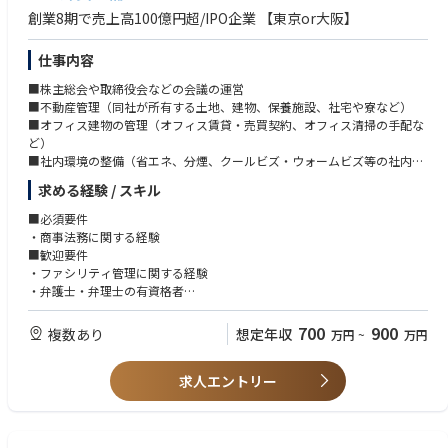
創業8期で売上高100億円超/IPO企業 【東京or大阪】
仕事内容
■株主総会や取締役会などの会議の運営
■不動産管理（同社が所有する土地、建物、保養施設、社宅や寮など）
■オフィス建物の管理（オフィス賃貸・売買契約、オフィス清掃の手配な
ど）
■社内環境の整備（省エネ、分煙、クールビズ・ウォームビズ等の社内環
境の整備）
求める経験 / スキル
■備品・機器の手配、管理（文具、机、収納棚、PC、書籍など）
■必須要件
・商事法務に関する経験
■歓迎要件
・ファシリティ管理に関する経験
・弁護士・弁理士の有資格者
・法務業務ができる方
・不動産業界での勤務経験がある方
700
900
複数あり
想定年収
万円
~
万円
求人エントリー