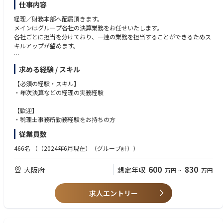
仕事内容
経理／財務本部へ配属頂きます。
メインはグループ各社の決算業務をお任せいたします。
各社ごとに担当を分けており、一連の業務を担当することができるためス
キルアップが望めます。
【具体的な業務内容】
求める経験 / スキル
・決算関連業務（月次～年次）
・電子帳簿の管理／入力対応
【必須の経験・スキル】
・入金管理／ネットバンキング対応
・年次決算などの経理の実務経験
※経験に伴って段階的に業務の幅を広げていきます。
【歓迎】
■将来お任せする業務
・税理士事務所勤務経験をお持ちの方
幹部として賃住グループの連結決済などにも携わっていただく可能性がご
従業員数
ざいます。
466名
（（2024年6月現在）（グループ計））
600
830
大阪府
想定年収
万円
~
万円
求人エントリー