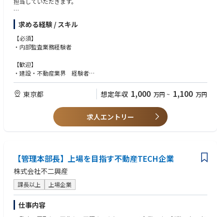
担当していただきます。
・工事予算の承認フローチェック
求める経験 / スキル
・工事台帳の適切性チェック
・工事台帳とシステム連動の確認
【必須】
・注文書・請書の内容及び回収チェック
・内部監査業務経験者
・その他、経営層が求める業務監査
【歓迎】
・建設・不動産業界 経験者
・公認会計士 資格保有者
・公認内部監査人 資格保有者
1,000
1,100
東京都
想定年収
万円
~
万円
【人物像】
求人エントリー
・関係各所との適切なコミュニケーションが取れる方
・物事を柔軟に捉え、何事にも前向きにチャレンジできる方
・フットワークが軽く、行動力のある方
【管理本部長】上場を目指す不動産TECH企業
株式会社不二興産
課長以上
上場企業
仕事内容