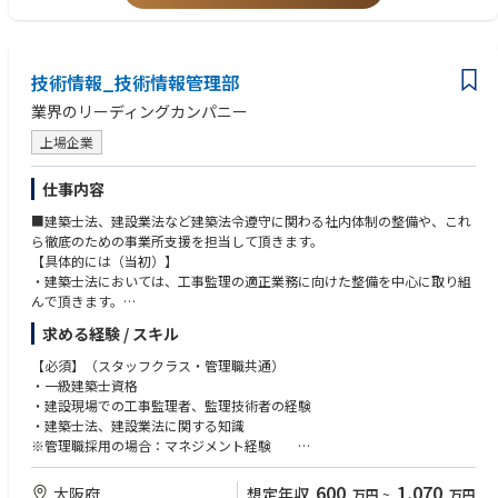
・宅地建物取引士資格保有者
技術情報_技術情報管理部
業界のリーディングカンパニー
上場企業
仕事内容
■建築士法、建設業法など建築法令遵守に関わる社内体制の整備や、これ
ら徹底のための事業所支援を担当して頂きます。
【具体的には（当初）】
・建築士法においては、工事監理の適正業務に向けた整備を中心に取り組
んで頂きます。
・建設業法においては、配置技術者の適正業務に向けた整備
求める経験 / スキル
・事業所支援として、各種研修などの企画立案・実施や各種マニュアルの
作成
【必須】（スタッフクラス・管理職共通）
・資格取得推進として、建築士や施工管理技士の取得支援に向けて、研修
・一級建築士資格
プログラムの策定・外部機関の斡旋など、在席社員のキャリア形成を担え
・建設現場での工事監理者、監理技術者の経験
るよう企画・運用
・建築士法、建設業法に関する知識
・業務全般的には、社内関連部署や事業所と連携し各種取り組みを実施
※管理職採用の場合：マネジメント経験
【歓迎】
・１級建築施工管理技士資格
600
1,070
大阪府
想定年収
万円
~
万円