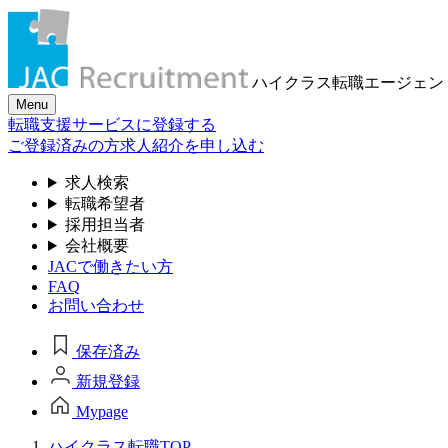
ハイクラス転職
エージェン
Menu
転職支援サービスに登録する
ご登録済みの方
求人紹介を申し込む
求人検索
転職希望者
採用担当者
会社概要
JACで働きたい方
FAQ
お問い合わせ
保存済み
新規登録
Mypage
ハイクラス転職TOP