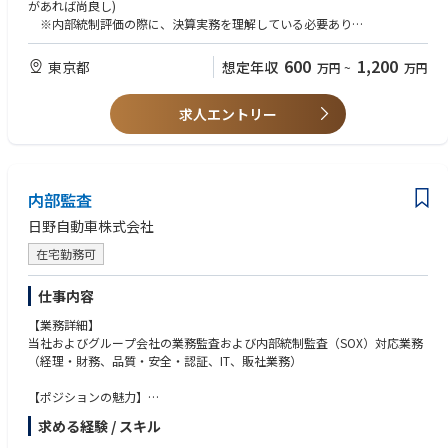
に繋げることができます。
6. 監査業務のDX化・高度化の推進
があれば尚良し)
業務遂行に当り、スケジュール等には一定の裁量が認められていますの
- 手作業中心の監査業務から自動化・データ活用を前提とした監査への移
※内部統制評価の際に、決算実務を理解している必要あり
で、比較的多様な働き方(フレックスや在宅勤務)が可能です。
行を企画・推進
・内部監査や内部統制評価の実務
- 監査業務の高度化に向けた仕組みづくり
600
1,200
東京都
想定年収
万円
~
万円
■歓迎条件：
7. 主管システムに関する運用・保守
・公認会計士(USCPAを含む)、公認内部監査人(CIA)等の資格
- ワークフローやRPA、進捗管理ツールなど監査部が主管として導入・利
求人エントリー
・一定規模以上(例えば東証プライム上場)の企業の経理部門、監査部門で
用している各種システムの運用・保守
の実務経験
- 利用部門・ベンダーとの調整、改善検討
・英会話力
【ポジション魅力】
内部監査
- 内部統制監査を専門とする少数精鋭のチームで、個々の裁量と責任が大
きく、主体的に業務を進められる環境です。
日野自動車株式会社
- 次期基幹システム更改という全社的な重要プロジェクトにおいて、内部
在宅勤務可
統制対応の中核として、文書整備から外部監査対応まで一連のプロセスを
リードする経験を積むことができます。
- 親会社、各事業部門、IT部門、外部監査人など、多様な関係者と関わりな
仕事内容
がら、ガバナンス全体を俯瞰する視点が養われます。
【業務詳細】
- 監査業務のDX化・高度化を自ら企画・推進できるため、単なるチェック
当社およびグループ会社の業務監査および内部統制監査（SOX）対応業務
業務にとどまらず、「仕組みをつくる監査」「価値を生む内部統制」に携
（経理・財務、品質・安全・認証、IT、販社業務）
わることができます。
- 管理職候補として、チームマネジメントや人材育成を通じて、将来を見
【ポジションの魅力】
据えた内部統制・監査体制の構築に関与できます。
ご経験により、国内・海外の各社において、上記いずれかの分野でのエキ
- 専門性を尊重し合いながら、落ち着いた雰囲気の中で腰を据えて仕事に
求める経験 / スキル
スパートとして、また発展的に新領域や新技術の分野にも関わることがで
取り組める職場です。