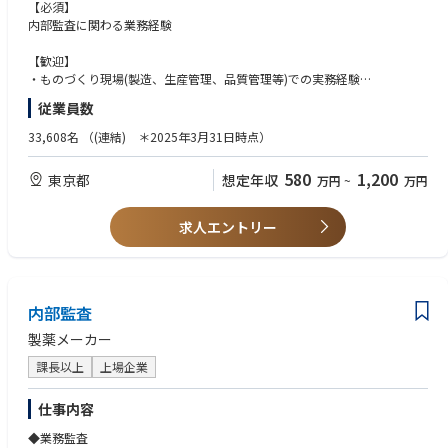
きます。
【必須】
【当社について】
内部監査に関わる業務経験
【配属先】
三菱商事100％G企業で、石炭・鉄鉱石や、アルミ・銅・貴金属、さらに
内部監査部
はニッケル・クロム・レアメタル等の原料・素材などを含む金属資源全般
【歓迎】
※入社と同時、または将来的に持株会社に出向いただく可能性がございま
を総合的に取り扱う金属商社です。
・ものづくり現場(製造、生産管理、品質管理等)での実務経験
す
・国内外の工場、営業所、販売店等における業務経験
従業員数
【RtM】とは Resource to Market の略称で、「金属資源を市場へ」すなわ
・メーカー、金融機関、商社、監査法人での経験
【将来の期待】
ち最良の形で「金属資源のサプライヤーとユーザーを結び付ける」ことを
・公認内部監査人(CIA)、内部監査士の資格
33,608名
（(連結) ＊2025年3月31日時点）
入社後、当面は実務担当をご経験後、将来的にはマネージャー等組織の中
企業活動の根幹とし、地球環境の保全に努めつつ、持続的な社会の発展に
・英語力(海外監査を希望する場合はTOEIC 700点以上が望ましい)
核を担っていただくことを期待
貢献していくという私共の思いを表しています。
580
1,200
東京都
想定年収
万円
~
万円
求人エントリー
内部監査
製薬メーカー
課長以上
上場企業
仕事内容
◆業務監査