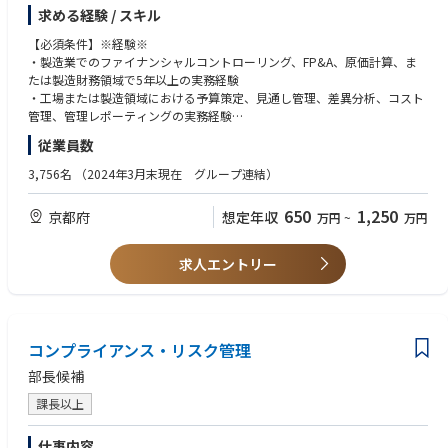
改善機会の特定および施策立案・実行
■本ポジションの魅力
求める経験 / スキル
■補足：
効果検証、進捗管理、社内外ベンチマークを用いた妥当性確認
・変化の激しい暗号資産領域で、新たな「法とルールの先駆者」になる
(1)本欄に記載の業務は雇入れ直後の内容です。長期的なキャリア形成のた
・レポーティング・ダッシュボード管理
【必須条件】※経験※
* 暗号資産領域は絶えず進化しており、従来の枠組みが通用しない場面が
めに、将来的には他の業務に従事いただく可能性がございます。【業務内
製造実績・見通しの管理および可視化
・製造業でのファイナンシャルコントローリング、FP&A、原価計算、ま
多々あります。「法令を守るためにどのようなプロセスを取るべきか」を
容変更の範囲：当社業務全般】
Factory Cost Dashboardの精度・透明性向上
たは製造財務領域で5年以上の実務経験
自ら提示・設計する「ソリューションプロバイダー」として、事業部門と
(2)一次面接終了直後に、業務に関する適性検査を実施いたします。弊社よ
差異分析と課題フォロー、データ活用の定着推進
・工場または製造領域における予算策定、見通し管理、差異分析、コスト
一緒にサービスを創り上げる手応えを感じられます。
り提示した課題に対してzoomを接続した状態で文書回答を作成いただ
・戦略的財務分析・事業計画支援
管理、管理レポーティングの実務経験
・上場グループとしての「安定感」×スタートアップの「スピード感」
き、完了後に口頭でプレゼンテーションを実施していたく予定です。本検
重要案件における財務・非財務インパクト分析
・JDE、SAP、Oracle、Microsoft Dynamics等のERPおよびレポーティング
* 親会社であるマネックスグループの安定した経営基盤やガバナンス体制
査のプレゼンテーション部分についてはzoomを録画させていただくこと
従業員数
予算策定、見通し管理、シミュレーションの主導
システムの使用経験
があるからこそ、ボラティリティや変化の速い領域にも腰を据えて挑戦で
を予定しております。ご応募の際は予め上記についてご了承の上ご応募い
本社と工場の橋渡しとして事業計画を推進
・チームリーダー以上のマネジメント経験
3,756名
（2024年3月末現在 グループ連結）
きます。「先端分野に挑戦したいが、安定した環境で力を発揮したい」と
ただきますようお願い申し上げます。
・ガバナンス・内部統制
いう方に最適な環境です。
資産・負債の可視化と適切な管理
【必須条件】※スキル※
・元金融庁・外資系金融出身の役員のもとで高まる「リーガル×マネジメ
650
1,250
京都府
想定年収
万円
~
万円
内部統制の整備・運用・遵守の推進（SOD含む）
・部門横断・地域横断での連携に対応できる、ビジネスレベルの英語力・
ント力」
・監査/コンプライアンス対応
日本語力。
* 法務・コンプライアンス本部を率いるのは、弁護士・金融庁出向・外資
IFRS・社内基準・税務要件への準拠確保
・原価計算、財務分析、内部統制、業績管理に関する高い専門知識。
求人エントリー
系金融機関（メリルリンチ、BNYメロン等）で豊富なキャリアを積んだ執
内部・外部監査の窓口として対応し、リスク管理を推進
・生産プロセス、在庫管理、資産・負債管理、運転資本の主要ドライバー
行役員・北田。独自の「思考の4ステップ」などを通じて論点抽出・課題
・事業パートナーリング/投資評価
に関する十分な理解。
解決力を磨きつつ、プレイヤーとしての専門性とグループリーダーとして
本社・工場マネジメントとの連携による意思決定支援
のマネジメントスキルの双方を大きく伸ばせます。
財務リテラシー向上のための研修企画・実施
【歓迎条件】
・幅広い案件に主体的に関わることができる
設備投資の評価（事前～事後）まで一貫してリード
コンプライアンス・リスク管理
・財務、会計、経営学、経済学、STEM関連分野など、定量的素養を要す
契約法務や規制対応にとどまらず、M&A、事業提携、プロダクト開発支援
る分野の学士号
など、多様なテーマを自らリードするチャンスがあります。
部長候補
【具体的な仕事内容に対しての期待する成果】
・CPA または CMA などの専門資格があれば尚可
・暗号資産の取扱審査に携われる
原価低減は、直接連結粗利率改善に寄与します。2030年までに5%の粗利
・医療機器またはヘルスケア業界に関する知識があれば尚可
課長以上
新規暗号資産の取扱いにあたっての審査を担うことで、暗号資産そのもの
率改善を期待しています。
・複数国・複数拠点の製造オペレーションを支援した経験があれば尚可
に関する知見を深め、専門性を高める こと ができます。
仕事内容