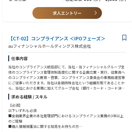
・商品関連のネーミングの商標簡易調査から顧問弁理士への出願に係る相
※ご入社後、これまでのご経歴等を踏まえて担当業務を調整いたしますの
談・依頼まで
で、「仕事内容」に記載の業務全てのご経験は求めません。
・商品のデザインの法的リスクの検討（不競法上の「形態模倣」の該否）
求人エントリー
※●契約審査のご経験と●商事法務のご経験は重視しています。
●商事法務
・取締役会事務局…議題収集、資料確認（PDF化）から運営、議事録作成
まで。コーポレートガバナンス・コードにて求められる取締役会の実効性
【CT-02】コンプライアンス ＜IPOフェーズ＞
評価も含む
・株主総会事務局…関連部署に声掛けした上でのスケジュール立案から事
auフィナンシャルホールディングス株式会社
業報告の作成、想定問答の作成、当日運営から議事録作成、登記申請ま
で。優待に関する業務も担当
仕事内容
・コーポレートガバナンス委員会事務局…不定期開催する同委員会の議案
検討、運営（※実態は取締役会の中で開催）の他、コーポレートガバナン
当社のコンプライアンス統括部にて、当社・当フィナンシャルグループ全
ス・コード対応全般
体のコンプライアンス管理体制高度化に関する企画立案・実行、従業員へ
のコンプライアンス教育・啓蒙、コンプライアンス委員会の事務局運営等
●規程管理/稟議事務局/押印業務
にご従事いただきます。当社は金融持株会社という組織形態であることか
・電子稟議の受付から各種相談の対応まで
ら、当社における業務に加えてグループ会社（銀行・カード・コード決
・代表取締役印、社印の押印取り纏め（押印準備）
済・保険等）への企画立案・実行支援にもご従事いただくため、幅広い金
求める経験 / スキル
融業界知見を獲得することが可能です。
●紛争対応
【必須】
・不競法上の「形態模倣」に関する対応（訴訟含む。）
＜業務の具体例＞
以下いずれも必須
■当社・当フィナンシャルグループ各社におけるコンプライアンス/内部
■金融業界企業の本社管理部門におけるコンプライアンス業務の3年以上
●その他法務全般
管理態勢の高度化のための企画立案・実行
のご経験
・各種法律相談（景表法、知財関連法、個人情報保護法、古物営業法な
■従業員へのコンプライアンス教育・社内への啓蒙
■個人情報保護法に関する知見をお持ちの方
ど。）
■コンプライアンス委員会等の事務局運営