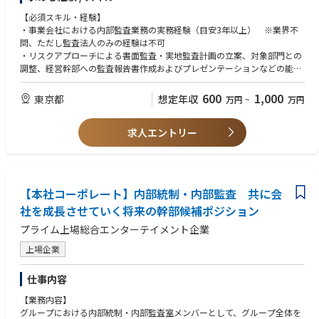
【主な業務内容】
内部統制部の中心メンバーとして、部や会社全体を見据えた活躍を期待し
・業務監査、テーマ監査、コンプライアンス監査、フォローアップ監査等
【必須スキル・経験】
ています。ご希望と実力に応じ、管理職として挑戦いただく機会も提供可
の実施
・事業会社における内部監査業務の実務経験（目安3年以上） ※業界不
能な環境です。
・全社的なリスク評価に基づくリスクベース監査の企画・実施
問、ただし監査法人のみの経験は不可
・監査対象部門に対する改善支援の実施
・リスクアプローチによる書面監査・実地監査計画の立案、対象部門との
・海外拠点を含む監査業務への対応(主務は国内拠点) 海外拠点・グルー
調整、経営幹部への監査報告書作成およびプレゼンテーションなどの能力
プ会社を対象とした監査の実施
・関係部門との円滑なコミュニケーション能力
600
1,000
東京都
想定年収
万円
~
万円
※本ポジションは主としてリスクベース内部監査を担当するものであり、
【歓迎スキル・経験】
J-SOXにおける経営者評価業務を主な職務とするものではありません。
・CIA（Certified Internal Auditor）資格
求人エントリー
・CISA、CFE等の関連資格
・英語による内部監査業務経験
・半導体製造会社における業務経験（内部監査以外の職種経験を含む）
・製造業における経理・財務の業務知識
・製造業におけるサプライチェーン、生産管理、品質管理等の業務知識
【本社コーポレート】内部統制・内部監査 共に会
・製造業・工場における内部監査経験
社を成長させていく将来の幹部候補ポジション
・データ分析を活用した内部監査経験
プライム上場総合エンターテイメント企業
上場企業
仕事内容
【業務内容】
グループにおける内部統制・内部監査室メンバーとして、グループ全体を