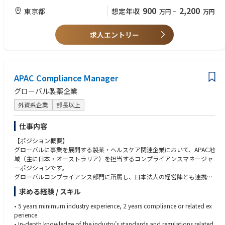
す。こうした技術的課題を楽しめる方が、金融やEC、SaaSなどさまざま
900
2,200
東京都
想定年収
万円
~
万円
な業界からジョインし、活躍しています。
■求める人物像
様々なバックグラウンド・異なるスキル経験を持つメンバーの意見を尊重
コインチェックが求めているのは、「クリプトに詳しい方」だけではあり
できること
求人エントリー
ません。「今は詳しくないけれど、社会構造を変える技術に携わりたい」
誠実な行動や共感で人やチームを動かせること
「未知のドメインに挑戦したい」といった熱量を持つ方を歓迎していま
自らの役割のみに満足せず、あらゆる課題を自分ごと化できること
す。
仮説から逆算思考ができる、課題解決思考ができる、FACTに基づいて議
論・行動ができること
私たちと一緒に、次の経済基盤を創り出しませんか？
APAC Compliance Manager
早く実行し、早く改善する為の行動ができること
新しい分野・プロダクトへの興味関心があること
グローバル製薬企業
■現状の課題
・組織基盤の強化
外資系企業
部長以上
ナスダック上場および金商法対応に伴い、プロジェクトが質・量ともに増
加しています。さらなる事業加速と強固なガバナンスを両立させるため、
仕事内容
組織キャパシティの一段階引き上げが急務となっています。
・専門知見の深化
【ポジション概要】
より専門的かつ実務的な知見を持つ人材を配置し、事業スピードを落とさ
グローバルに事業を展開する製薬・ヘルスケア関連企業において、APAC地
ずに守りを固める体制構築が急務です。
域（主に日本・オーストラリア）を担当するコンプライアンスマネージャ
これらを解決するためには、人材・組織の強化が必要であると考えていま
ーポジションです。
す。
グローバルコンプライアンス部門に所属し、日本法人の経営陣とも連携し
ながら、APAC地域におけるコンプライアンスプログラムの運営・推進を
求める経験 / スキル
■配属部門について
担当いただきます。日常的なビジネス支援に加え、医療従事者（HCP）対
・法務・コンプライアンス本部は約20名、プロパーの社員に加え外部アド
応に関する審査・承認、ポリシー整備、教育研修、内部調査、リスク評価
• 5 years minimum industry experience, 2 years compliance or related ex
バイザー、警察からの出向者等、多様なバックグラウンドのプロフェッシ
およびモニタリング活動など、幅広い業務を担います。
perience
ョナルが在籍しています。同本部は法務・コンプライアンス部(法務・審査
営業、メディカル、法務、薬事、内部監査などの関連部署や海外チームと
• In-depth knowledge of the industry’s standards and regulations related