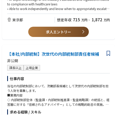
グループ、コンプライアンスグループ)、金融犯罪対策部にて構成されてい
連携しながら、コンプライアンス体制の強化と企業倫理文化の浸透を推進
to compliance with healthcare laws
ます。
していただくポジションです。
• Able to work independently and know when to appropriately escalate
・「論理的思考」を重視しながらも、ドライすぎず、日常的な雑談やコミ
an issue for resolution
ュニケーションを大切にする心の余裕を持ったチームです。
【主な業務内容】
• Capacity of problem solving - anticipating, initiating and resolving issu
715
1,872
東京都
想定年収
万円
~
万円
■コンプライアンス業務全般
es
＜チームのミッションと役割＞
・医療従事者との契約・講演依頼・学会協賛等のレビューおよび承認
• Demonstrated ability to communicate effectively with individuals up, d
当本部は、「ソリューションプロバイダー」と「ゲートキーパー」という
・経営層向けのコンプライアンス関連レポート作成
求人エントリー
own, and across the organization
2つの重要な役割を両輪（表裏一体）として担っています。
・グローバルコンプライアンスチームとの定例ミーティングへの参加
• Excellent technical and communication skills
・APAC地域における法規制や業界動向のモニタリングおよびリスク分析
• Fluent in Japanese and English
ソリューションプロバイダー: 新規事業やサービスの立ち上げ時、法規制
・海外拠点経営陣との定期的なコミュニケーション
を正しく理解・整理した上で、事業を前に進めるための具体的な解決策や
・贈収賄防止・腐敗防止に関する第三者デューデリジェンスの実施
プロセスを提案します。
【本社/内部統制】次世代の内部統制部責任者候補
ゲートキーパー: 法令遵守の観点から守るべき一線を守り、企業と顧客を
■メディカル・コマーシャル領域のコンプライアンス支援
非公開
安全に保護します。
・MR・MSLによる情報提供活動に関するアドバイス
ただ「ダメ」と止めるのではなく、「こちらに進むためにはどうすべき
・販促資材、メディカル資材、講演会資料等のコンプライアンスレビュー
課長以上
上場企業
か」を論理的に整理し、事業推進と適正なリスク管理を同時に実現しま
・外部モニタリングに関する委員会対応および関連資料作成
す。
仕事内容
■ポリシー整備・教育研修
■主に担当していただくこと
当社の内部統制部において、次期部長候補として次世代の内部統制部を担
・APAC地域のコンプライアンス関連規程やガイドラインの整備・改訂
・契約書の作成・レビュー
う人財を募集します。
・社内からの問い合わせ対応
国内外のパートナー企業や取引先との各種契約書（業務提携、システム開
■業務内容
・年間コンプライアンストレーニング計画の策定
発等）を法務面から審査・作成します。
◇ 内部統制部全体（監査課・内部統制推進課・監査戦略課）の統括と、経
・教育研修および社内啓発施策の企画・運営
ビジネス部門と一緒に契約内容に潜む法務リスクを洗い出します。
営層に対する「信頼されるアドバイザー」としての戦略的助言の実施。
・新入社員研修や営業・代理店向け研修の実施
・外部委託先管理業務
◇ 生成AIや大規模データ分析・不正検知システムを実務実装する「DDX推
・コンプライアンス関連資料や教育コンテンツのローカライズ支援
求める経験 / スキル
委託先の選定・評価・定期モニタリングをビジネス部門が行うための、枠
進」の総指揮と、次世代の予測型監査モデルの構築。