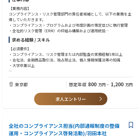
【この仕事の魅力】
■チーム構成
本社勤務になりますが、主力工場が海外にありますので、定期的な海外出
【業務内容】
部長
張を通じ、現場での活動にも関われることが魅力です。
コンプライアンス・リスク管理部門の責任者候補として、以下の業務を主
グループリーダー
導していただきます。
メンバー：2名
【部・チームの業務概要】
・コンプライアンス・プログラムおよび年度計画の策定並びに執行管理
派遣社員：1名
本社機能の立場から製造オペレーションにおける財務ガバナンスと適切な
・全社的リスク管理（ERM）の枠組み構築および運用統括
他業務委託メンバー
管理運営を担う中核ポジションです。本職は、管理会計、コストの可視
・重要リスクの特定、評価、対応策の立案および経営層への提言
求める経験 / スキル
化、予算策定、見通し管理、業績分析を通じて、短期的な業務目標から中
・コンプライアンス・リスク管理に関する社内規程体系の整備
■使用ツール
長期の戦略課題に至るまで、事実に基づく意思決定を支援します。
・リスク委員会・コンプライアンス委員会等の企画運営
【必須要件】
プロジェクト管理ツール：JIRA,Trello
また、経営戦略部長、生産統轄本部長、および製造マネジメントに対する
・内部通報制度の設計・運用統括
・コンプライアンス、リスク管理または内部監査の実務経験5年以上
グループウェア：Google Workspace
信頼されるビジネスパートナーとして、透明性の高いレポーティング、明
・重大な法令違反・不祥事等が発生した場合の調査対応および再発防止策
・会社法、金融商品取引法、独占禁止法、個人情報保護法等の知識
チームコミュニケーションツール：Slack
確なコスト構造、堅牢な内部統制、ならびに財務規制・IFRS・社内ポリシ
の策定
・大学卒業以上
ーへの準拠を確保し、継続的改善および製造戦略の推進に貢献します。
・IPO準備に伴う内部統制・ガバナンス体制の整備
■関連記事
・経営層、取締役会、監査役への定期報告および重要事項の報告
【歓迎要件】
コインチェック採用サイト
【配属先の課・チームの人数や雰囲気】
・各部門との連携による全社的なコンプライアンス意識向上施策の推進
・上場企業におけるコンプライアンス・リスク管理部門での実務経験
コインチェック株式会社 採用サイト
800
1,200
東京都
想定年収
万円
~
万円
部長直下の配属になるため組織上直属の部下はいませんが、関連部門で一
Company Deck
緒に働くメンバ数名の業務マネジメントをしていただきます。
【ポジションの魅力】
コインチェック会社紹介資料/Coincheck Company description
■コンプライアンス・リスク管理機能の立ち上げ責任者
求人エントリー
組織や働くメンバーに関する情報
専門組織の立ち上げフェーズであるため、自身の経験や考えを反映しなが
コインチェック株式会社 公式note
【業界動向と自社事業の特徴】
ら制度設計を行うことができます。
「法令遵守」と「事業推進」を両立させるチームへ 。 コインチェック法
同社は、家庭用血圧計やネブライザー、電気治療器といった多くの製品で
■裁量の大きい環境
務・コンプライアンス本部・執行役員 北田氏インタビュー
グローバルシェアNo.1です。また、すでに市場で高いシェアを獲得してい
少数精鋭組織のため、経営陣と近い距離で意思決定に関与しながら業務を
るだけでなく、①医学界から高い信頼を得る商品・技術開発力、②グロー
全社のコンプライアンス担当(内部通報制度の整備
推進できます。
バル販売チャネル、③各国での許認可取得ノウハウは40年かけて築き上げ
■IPO準備の中核メンバーとして活躍
運用・コンプライアンス啓発活動)/羽田本社
た強みであり、他社には模倣できない参入障壁です。
IPO準備を本格化しているフェーズであり、ガバナンス・内部統制体制の