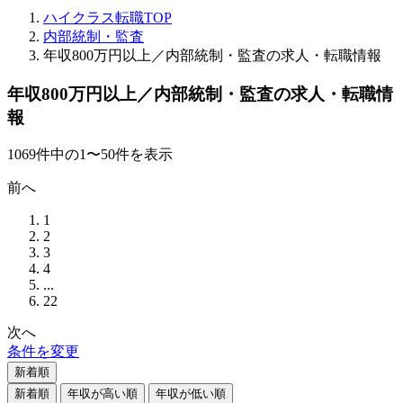
ハイクラス転職TOP
内部統制・監査
年収800万円以上／内部統制・監査の求人・転職情報
年収800万円以上／内部統制・監査の求人・転職情
報
1069
件
中の
1
〜
50
件を表示
前へ
1
2
3
4
...
22
次へ
条件を変更
新着順
新着順
年収が高い順
年収が低い順