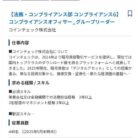
【法務・コンプライアンス部 コンプライアンスG】
コンプライアンスオフィサー_グループリーダー
コインチェック株式会社
仕事内容
■コインチェック株式会社について
コインチェックは、2014年より暗号資産取引サービスを提供し、現在では
国内トップクラスのダウンロード数を誇るプラットフォームへと成長して
きました。2025年現在、暗号資産は「デジタルアセット」としての認識が
進み、単なる投資対象から、価値交換・証券化・新たな経済圏の基盤へと
変容しつつあります。
求める経験 / スキル
私たちはこの社会的な変化を、サービスとして実装するテック集団です。
■必須スキル
マネックスグループの一員として、高いコンプライアンス水準を守りなが
事業会社又は金融機関での法務担当経験 3年以上
らも、新規サービスの立ち上げやブロックチェーン領域への挑戦など、ス
3名程度のマネジメント経験 3年以上
タートアップ的なスピードと柔軟さをあわせ持つ独自のポジションにあり
ます。
■歓迎スキル
利用者交付書面の作成経験者
従業員数
インフラ、セキュリティ、バックエンドといったプロダクトの基盤は、す
金融機関所属で当局との折衝経験者
べて自社開発。数秒単位で価格が動く世界においても、安定かつスケーラ
複数の関係者の認識を合わせながら自ら物事を前に進めることができるプ
448名
（(2025年5月末時点)）
ブルな体験を提供することは、シンプルながら極めて高度なチャレンジで
ロジェクトマネジメントスキル