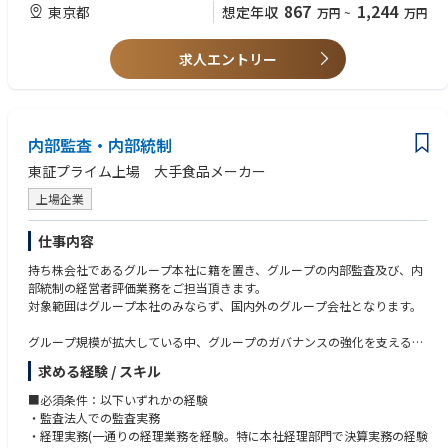
【業務詳細】
■歓迎条件：
867
1,244
東京都
想定年収
万円
~
万円
1. 内部統制監査の推進
・システム開発における上流工程(企画・要件定義・基本設計等)のマネジ
- 次期基幹システム更改に伴う内部統制文書の見直し・変更対応
メント経験
- 基幹システムの要件定義書や設計書を読み込んだ上での文書化支援
求人エントリー
・コンサルタントとしての業務経験
- 次期基幹システムPMOとの連携（開発フェーズや運用設計における内部
・業務プロセスのDX化・業務改革の推進経験
統制関連の支援も含む）
・IT系監査の実務経験(システム監査、セキュリティ監査、IT統制評価等)
- 変更内容における外部監査人への確認
・監査関連資格：CIA(公認内部監査人)、CISA(公認情報システム監査人)、
システム監査技術者など
内部監査・内部統制
2. 文書化支援
・情報セキュリティ関連資格：CISM(公認情報セキュリティマネージャ
- 営業部局やコーポレート部局における運用変更、新規取引開始、システ
ー)、情報処理安全確保支援士(登録セキスペ)など
東証プライム上場 大手食品メーカー
ム導入等に伴う内部統制文書の作成・変更支援
・監査の高度化に関する資格：G検定、DS検定など
- 親会社方針・基準を踏まえた内部統制対応の整理及び社内展開
上場企業
- 次期基幹システム更改に伴う内部統制文書の見直し・変更対応
■求める人物像
・マネジメント・リーダーシップを発揮し、チームを牽引できる方
仕事内容
3. 整備状況評価及び運用状況評価
・ITやDXに関する知見を活用し、内部統制・監査業務の高度化・効率化を
持ち株会社であるグループ本社に籍を置き、グループの内部監査及び、内
- 内部統制文書に基づく整備状況評価・運用状況評価の実施及び取りまと
企画・推進できる方
部統制の経営者評価業務をご担当頂きます。
め
・監査を「守り」だけでなく、「仕組みづくり」として捉えられる方
対象範囲はグループ本社のみならず、国内外のグループ会社となります。
・経営・現場・外部監査人・親会社をつなぐハブとして機能できる方
4. 外部監査人(監査法人)対応
・大規模システム変更に伴う不確実性の中でも主体的に行動できる方
グループ規模が拡大している中、グループのガバナンスの強化を支えるや
- 外部監査人との協議・調整
・メンバー育成や役割設計を通じて、組織力の向上に貢献できる方
りがいのある仕事です。また、内部監査や内部統制評価は、海外を含めグ
- 関連資料・証跡の準備・提出及び指摘事項対応
・チームリーダー候補として、課題整理・進捗管理・メンバー支援を行え
求める経験 / スキル
ループ内のほぼ全ての事業所が対象ですので、当社グループの事業全般を
ること
俯瞰することができます。
5. 親会社対応
■必須条件：以下いずれかの経験
内部監査・内部統制に関連する研修の受講や内部監査・内部統制評価の実
- 親会社からの内部統制監査に関する指示・依頼・報告・照会への対応
・監査法人での監査実務
務経験を積むことにより、高い専門性を獲得でき、将来のキャリアアップ
・経理実務(一通りの経理業務を経験。特に本社経理部門で決算実務の経験