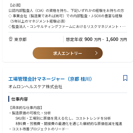
組みを策定し管理します。
◇ 国内外グループ会社の標準内部統制モデル（内部統制フレームワーク）
■調査・リスクマネジメント
【必須】
・当社の新サービスのスキーム設計等、当社サービスに係る法的問題の検
の高度化と、自律型リスク管理（CSA）浸透によるグループガバナンスの
・内部通報案件やコンプライアンス事案の調査対応
公認内部監査人（CIA）の資格を持ち、下記いずれかの経験をお持ちの方
証
底上げ。
・関係者ヒアリング、調査報告書作成、是正措置の推進
◇ 事業会社（製造業であれば尚可）での内部監査・J-SOXの豊富な経験
新規事業や新サービスの企画・開発段階で、法的な実現可能性を検討し、
◇ 当部独自の「スキルマトリックス」と人材育成エコシステムの運用。部
・人事部門と連携した再発防止策や指導対応
（5年以上のマネジメント経験必須）
ビジネス部門にアドバイスします。
員個々のポテンシャルを見極め、成長のための「実務・実践機会」を保証
・監査・モニタリング活動を活用したリスク低減施策の推進
◇監査法人・コンサルティングファームにおけるリスクマネジメント・業
・顧客交付書面の作成
し、戦略的に采配すること。
務改善アドバイザリーの統括経験
お客様に提供する利用規約や取引説明書、リスク説明書などを作成・管理
◇ サイバーセキュリティ、サステナビリティ（ESG）、非財務情報開示な
■コンプライアンス監査・モニタリング
【尚可】
900
1,600
東京都
想定年収
万円
~
万円
します。
ど、新領域に関する監査グランドデザインの策定と体制構築。
・APAC地域におけるコンプライアンスリスクアセスメントの実施
◇AIやデータアナリティクスを活用したDXプロジェクトのリード経験
法令で定められた要件を満たしつつ、お客様にとって分かりやすい内容で
■配属先情報：
・年間監査・モニタリング計画の策定および実行
◇公認情報システム監査人（CISA）、公認会計士（CPA/USCPA）、公認
あることを重視します。
部長以下17名が在籍。事業会社や監査法人等でキャリアを積んだエキスパ
・講演会、販促活動、営業同行、各種記録類のモニタリング
求人エントリー
不正検査士（CFE）などの監査全般・内部統制関連の資格保有
・自主規制団体・金融庁の対応（各種報告書の作成、窓口対応など）
ートの集団（平均年齢50代半ば）であり、公認会計士、米国公認会計士
・グローバル本社への定期レポーティング
◇シンガポールや上海の海外拠点とのオンライン会議における折衝・ディ
金融庁や自主規制団体（JVCEA）への定期的な報告書を作成・提出しま
（USCPA）、公認内部監査人（CIA）などの高度な専門資格を有するキャ
・モニタリング結果を踏まえた業務改善・プロセス改善の推進
スカッションが可能なレベルの英語力（目安：TOEIC800）
す。
リア入社者が多数活躍しています。
当局からの照会対応や立入検査時の窓口として、円滑なコミュニケーショ
■期待する役割：
【ポジションの特徴】
工場管理会計マネージャー（京都 桂川）
ンを担います。
◇変革の旗振り役
・APAC地域を担当するリージョナルポジション
・暗号資産の取扱審査
豊富な専門知識と最先端Techへの高いアンテナを武器に、既存の監査手法
・日本・海外双方のステークホルダーと連携するグローバルな環境
オムロンヘルスケア株式会社
新規に上場を検討する暗号資産について、法規制やマネー・ローンダリン
を抜本的に刷新するリーダーシップ。
・HCP対応、販促審査、教育研修、内部調査、監査・モニタリングまで幅
グ対策の観点から審査を行います。
◇組織開発の監督
広いコンプライアンス業務に関与可能
仕事内容
ホワイトペーパー等を分析し、有価証券該当性や技術的なリスクを評価
多様なスキルセットを持つ部員を、一貫性のある育成システムで「信頼さ
・経営層や海外本社との接点が多く、事業に近い立場でコンプライアンス
し、取扱いの可否を2線の立場で判断します。
れるパートナー」へと昇華させる手腕。
推進を担えるポジション
【具体的な仕事内容】
・チームマネジメント（グループリーダー業務）
◇独立性の象徴
・製薬・ヘルスケア業界における高度なコンプライアンス経験を積むこと
・製造原価の可視化・分析
メンバー（3名程度）の業務管理・育成・評価を実施いただきます。
第3線として、いかなる圧力にも屈せず、高潔な倫理観を持って公正な判
ができる環境
SKU別・工場別に原価を見える化し、コストトレンドを分析
チーム内のタスク優先順位の最適化や他部門との円滑な合意形成に向けた
断を下す姿勢。
材料費・労務費・間接費の最適化を通じた継続的な原価低減を推進
マネジメントを実施いただきます。
■キャリアパス
・コスト改善プロジェクトのリード
内部統制部長候補としての採用となります。