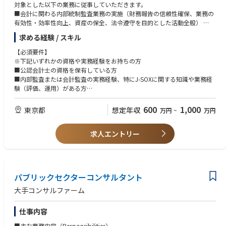
対象とした以下の業務に従事していただきます。
■会計に関わる内部統制監査業務の実施（財務報告の信頼性確保、業務の
有効性・効率性向上、資産の保全、法令遵守を目的とした活動全般）
■上場企業に求められる内部統制（J-SOX）の有効性についての評価
求める経験 / スキル
■グループにおけるリスク評価および内部統制の強化
■時流に沿ったリスクベースでのテーマ監査の実施
【必須要件】
※下記いずれかの資格や実務経験をお持ちの方
【ポジションの魅力】
■公認会計士の資格を保有している方
■全事業領域を網羅する圧倒的なビジネススケール
■内部監査または会計監査の実務経験、特にJ-SOXに関する知識や業務経
インターネット広告事業をはじめ、メディア事業、ゲーム、アニメ、スポ
験（評価、運用）がある方
ーツにいたるまで、グループ全体の多種多様な事業領域を対象として幅広
く経験を積むことができます。
【歓迎要件】
600
1,000
東京都
想定年収
万円
~
万円
■事業部門に最も近い距離で挑む「攻めの内部監査」
■業務プロセスの可視化、内部統制の仕組み作り、規程類の作成・改訂経
一般的な内部監査のイメージとは異なり、当社の内部監査部門は事業部門
験等の内部統制構築・運用経験がある方
と非常に近い距離で業務を行っています。親会社主導でグループ全体の監
求人エントリー
■経理・財務の実務経験（販売管理、決算業務、原価計算、税務など目安
査・ガバナンスを牽引するダイナミズムを実感できます。
3年以上）をお持ちの方
■若手が裁量を持って活躍できる環境と多彩なキャリアパス
■事業会社における内部統制の構築・運用経験
新卒・中途がフラットに活躍する組織で、将来的にはマネジメント層への
■外部企業への内部統制コンサルティングの実施経験をお持ちの方
早期登用のチャンスがあります。また、社内異動の公募制度などを利用
パブリックセクターコンサルタント
し、他部署へチャレンジできる柔軟なカルチャーも魅力です。
【志向性】
■変化の速い環境に対応できる柔軟性があり、当事者意識や責任感を持っ
大手コンサルファーム
て周囲と協力して取り組める方
■単なるチェック機能に留まらず、事業貢献・経営貢献の意識を持って取
仕事内容
り組める方
■「一歩踏み込んだ事業の当事者」として、スピード感のある環境で自ら
■主な業務内容（Responsibilities）