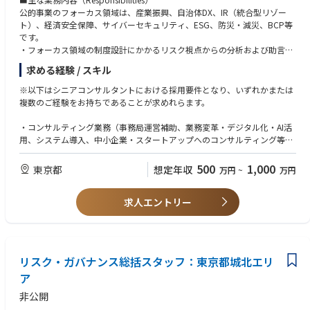
進んで行動できるマインドをお持ちの方
公的事業のフォーカス領域は、産業振興、自治体DX、IR（統合型リゾー
■当社及び当社グループのサービス、プロダクト、ビジネスモデルに高い
ト）、経済安全保障、サイバーセキュリティ、ESG、防災・減災、BCP等
関心がある方
です。
■管理部門にいながら事業部と一緒に会社を創っていくことにやりがいを
・フォーカス領域の制度設計にかかるリスク視点からの分析および助言
感じる方
・政府・自治体のBPR・DXの支援
求める経験 / スキル
・各種制度設計のリスク調査・分析
・中小企業のDX、GX、海外展開の支援
※以下はシニアコンサルタントにおける採用要件となり、いずれかまたは
・スタートアップの大企業連携の支援
複数のご経験をお持ちであることが求めれらます。
・公的事業の広告宣伝・デジタルプロモーションの支援
・中小企業支援機関のケイパビリティ向上にかかる支援
・コンサルティング業務（事務局運営補助、業務変革・デジタル化・AI活
・上記を実現する上で必要となる、生成AIなどの先端技術の活用、官民連
用、システム導入、中小企業・スタートアップへのコンサルティング等）
携の促進、社内外の専門家との連携なども踏まえたソリューションの開発
のご経験・上記に記載した業務内容について、
・政府・自治体、公的機関、事業会社・金融機関での経験
500
1,000
東京都
想定年収
万円
~
万円
・コミュニケーション、PPT作成・Excel分析等、論理的思考力に関する基
礎的なスキル・素養
求人エントリー
［あると望ましい要件］
以下のいずれかまたは複数のご経験をお持ちであること。
・パブリックセクター向けのコンサルティングプロジェクトのご経験
・海外事業展開支援に関連するご経験
リスク・ガバナンス総括スタッフ：東京都城北エリ
・公的事業のプロジェクトマネジメント（PMO）に関連するご経験
ア
・リスクマネジメントに関連するご経験
・業務改善・BPR/BPOに関連するご経験
非公開