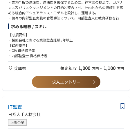
・業務全般の適正性、適法性を確保するために、経営者の視点で、ガバナ
ンス及びリスクマネジメントの目的と整合させ、社内外からの信頼性を高
める統合的アシュアランス・モデルを設計し、運用する。
・個々の内部監査実務の管理手法について、内部監査人に教育研修を行
う。
求める経験 / スキル
◆J-SOX
・財務報告の信頼性確保に向けて、プロセスオーナーが文書化した３点セ
【必須要件】
ットについて、整備状況及び運用状況を評価する。
・製薬会社における業務監査経験5年以上
・内部統制推進部と連携の上、内部統制報告書を精査し、外部監査人と調
【歓迎要件】
整する。
・CIA 資格保持者
◆内部監査の品質評価
・内部監査士 資格保持者
・CAEに対し、内部監査の成熟度及び有効性を向上させるための助言を提
供する。
1,000
1,100
兵庫県
想定年収
万円
~
万円
・継続的な改善戦略に関する専門家としての見識を提供し、品質評価の手
法を進化させる。
求人エントリー
IT監査
日系大手人材会社
上場企業