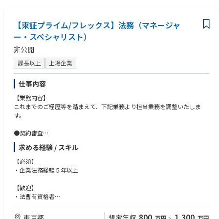
【東証プライム/フレックス】法務（マネージャ
ー・スペシャリスト）
非公開
課長以上
上場企業
仕事内容
【業務内容】
これまでのご経歴等を踏まえて、下記業務より担当業務を調整いたしま
す。
●契約審査
・定期建物賃貸借契約・NDA・各種業務委託契約・ライセンス契約・シス
求める経験 / スキル
テム開発関連契約など契約全般
・M&A関連では、外部の法律事務所を起用するため、ゼロベースのドラフ
【必須】
トは不要
・企業法務経験５年以上
・商品の製造から購入までを想定した「商品取引基本契約書」の下請法に
基づく雛形管理
【歓迎】
・英文契約は、1~2割程度。
・法曹有資格者
・マネジメント経験
●知財関連業務
800
1,300
東京都
想定年収
万円
~
万円