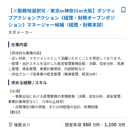
が望ましい。また、現状に満足せず、荏原グループ全体のコンプライアン
ス意識向上のために必要なことを考え、提案し、実行する力をもった人材
【※勤務地選択可／東京or神奈川or大阪】ポジティ
を求めています。
ブアクションアクション《経理・財務オープンポジ
ション》マネージャー候補（経理・財務本部）
大手メーカー
仕事内容
【具体的な業務内容】
・近い将来、マネジメントとして活躍いただくことを想定しております。
・経理・会計スキルを活かした経営管理業務全般：決算、収支分析、見通
し管理、資金管理、事業計画策定、内部統制など
・同社グループ各事業の経営管理（業績管理、経営分析）
※ご経験に合わせて経理・財務のポジションを検討します
求める経験 / スキル
【必須】
・事業会社における経理業務の実務経験（決算、収支分析、資金管理、
事業計画策定など）（5年以上目安）
・日商簿記2級の資格、または同程度の会計、財務知識
【歓迎】
・公認会計士、税理士免許
・TOEIC 650点以上
860
1,100
複数あり
想定年収
万円
~
万円