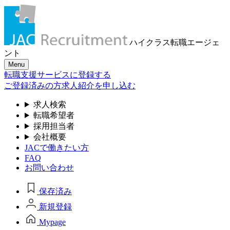
ハイクラス転職
エージェ
ント
Menu
転職支援サービスに登録する
ご登録済みの方
求人紹介を申し込む
求人検索
転職希望者
採用担当者
会社概要
JACで働きたい方
FAQ
お問い合わせ
保存済み
新規登録
Mypage