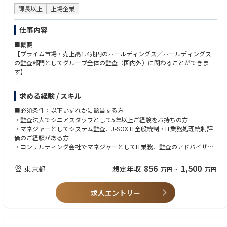
■魅力・やりがい
課長以上
上場企業
グループ全体の統括業務を通じて、経営的な視座で全体を俯瞰しながら、
マネジメントや複数の関係部署との中で業務（運用、改善・高度化）を推
仕事内容
進、成果を出していくことにやりがいがあると考えております、また、住
■概要
友商事グループで長年培われた内部統制のノウハウ・フレームワークを通
【プライム市場・売上高1.4兆円のホールディングス／ホールディングス
じて、体系的な運用経験・知識を得ることができます。ガバナンスチーム
の監査部門としてグループ全体の監査（国内外）に関わることができま
は、担当者にも大きな裁量を持って業務に携わっていただいています。
す】
弊グループは、グループ会社約150社、従業員約7万人を有する人材グルー
求める経験 / スキル
プです。
今回募集するグループでは、グループ全体の監査および内部統制業務を行
■必須条件：以下いずれかに該当する方
っています。
・監査法人でシニアスタッフとして5年以上ご経験をお持ちの方
経営目標達成に貢献できる組織を目指し、海外含むグループ全体の監査レ
・マネジャーとしてシステム監査、J-SOX IT全般統制・IT業務処理統制評
ベルを向上させることがミッションです。
価のご経験がある方
今回の募集ポジションでは、そのうち国内各社におけるJ-SOXのIT領域（I
・コンサルティング会社でマネジャーとしてIT業務、監査のアドバイザリ
T全般統制、IT業務処理統制）、システム監査、およびマネジメントをご
ーもしくは受託経験が3年以上ある方
担当いただきます。
856
1,500
東京都
想定年収
万円
~
万円
■歓迎条件：
■詳細
・事業会社における、内部監査もしくはJ-SOX対応のご経験
内部統制に関する構築支援や評価、監査対象会社/部門がグループ戦略や
求人エントリー
・システムリスクマネジメントに関する業務経験
経営方針に則り業務を行っていること、リスクを適切にコントロールして
・CISA、システム監査技術者の資格保有者
いること等をモニタリングし、アシュアランスならびに提言を行います。
・英語力をお持ちの方
具体的には以下の業務を想定しています。これまでのご経験を活かしなが
ら専門性高くご活躍いただく想定です。