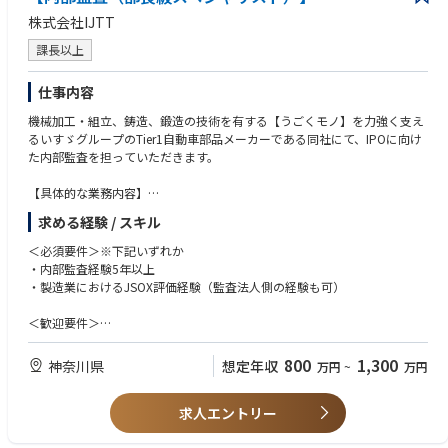
株式会社IJTT
課長以上
仕事内容
機械加工・組立、鋳造、鍛造の技術を有する【うごくモノ】を力強く支え
るいすゞグループのTier1自動車部品メーカーである同社にて、IPOに向け
た内部監査を担っていただきます。
【具体的な業務内容】
①各部署・連結子会社の業務執行状況の監査
求める経験 / スキル
②財務報告にかかる内部統制
※①②のどちらか一方の業務をご経験・ご希望を鑑みお任せいたします。
＜必須要件＞※下記いずれか
対応業務は選考を通じて判断をいたします。
・内部監査経験5年以上
・製造業におけるJSOX評価経験（監査法人側の経験も可）
＜歓迎要件＞
・製造業経験
・CIA、内部監査士の資格
800
1,300
神奈川県
想定年収
万円
~
万円
＜求める人物像＞
求人エントリー
• 自律的に動ける
• 論理的に整理でき、 課題を構造化できる