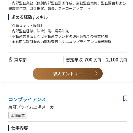
・内部監査業務（個別内部監査計画作成、業務監査実施、監査調書および
報告書作成、改善提案、報告、フォローアップ）
・内部統制報告制度（J-SOX）の整備、運用評価
求める経験 / スキル
・監査等委員、監査法人との三様監査
【必須スキル・経験】
・内部監査経験、法令知識、業界知識
・不動産業界若しくは不動産ファンドの運用会社での就業経験
・金融商品取引業の内部監査若しくはコンプライアンス業務経験
【歓迎スキル・経験】
・宅地建物取引士資格
700
2,100
東京都
想定年収
万円
~
万円
・監査法人での会計監査経験
・事業会社での経理経験
求人エントリー
コンプライアンス
東証プライム上場メーカー
上場企業
仕事内容