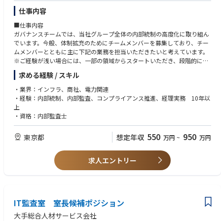
以下のいずれかまたは複数のスキルをお持ちであること。
仕事内容
・USCPA、公認会計士、CIA、CFEなど内部統制・内部監査に関する資格
・中小企業診断士、情報処理技術者資格など経営、IT、 システムに関する
■仕事内容
資格
ガバナンスチームでは、当社グループ全体の内部統制の高度化に取り組ん
・PMP、PMIなどのコンサルティング業務に関する資格
でいます。今般、体制拡充のためにチームメンバーを募集しており、チー
・英語力（ビジネスレベル）
ムメンバーとともに主に下記の業務を担当いただきたいと考えています。
・プロジェクト提案の受注経験（M層のみ）
※ご経験が浅い場合には、一部の領域からスタートいただき、段階的に担
当領域を拡張いただく想定です。
求める経験 / スキル
【業務内容】
・業界：インフラ、商社、電力関連
・内部統制高度化プロジェクト・内部監査の統括業務
・経験：内部統制、内部監査、コンプライアンス推進、経理実務 10年以
・コンプライアンス推進業務
上
・グループ会社の管理支援業務（主として上記2業務のグループ会社への
・資格：内部監査士
展開・統括）
・監査役監査支援業務（主として会社法関連）
550
950
東京都
想定年収
万円
~
万円
・J-SOX関連業務（主としてCLC）
■キャリアパス
求人エントリー
リスク・ガバナンス総括部では、内部統制関連業務の他に、与信管理等の
リスクマネジメント業務も担当しています。また、財務・経理担当部署も
同じコーポレートグループに属しています。入社後はコーポレートグルー
プ内でのローテーションを通じて、幅広い知識・経験を積んでいただき、
IT監査室 室長候補ポジション
財経・リスクマネジメント人材として管理職への登用の可能性もございま
す。
大手総合人材サービス会社