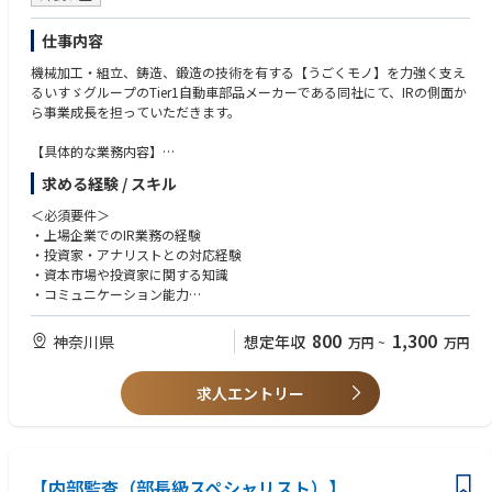
は中国・台湾を除くと英語が中心となるため
仕事内容
機械加工・組立、鋳造、鍛造の技術を有する【うごくモノ】を力強く支え
るいすゞグループのTier1自動車部品メーカーである同社にて、IRの側面か
ら事業成長を担っていただきます。
【具体的な業務内容】
・決算説明会、アナリスト説明会等、ロードショーの実施
求める経験 / スキル
・投資家、アナリストからの問い合わせ対応
・株主/投資家動向の分析、経営陣へのフィードバック
＜必須要件＞
※統合報告書・決算資料・その他の関連書類の作成や
・上場企業でのIR業務の経験
規制当局/取引所との窓口業務、適時開示の実施については各関連チーム
・投資家・アナリストとの対応経験
と協業して行います
・資本市場や投資家に関する知識
・コミュニケーション能力
・ビジネスレベルの英語力
・財務・会計、事業戦略の理解力
800
1,300
神奈川県
想定年収
万円
~
万円
＜歓迎要件＞
求人エントリー
財務・会計の実務経験
ESG/統合報告書の作成経験
【内部監査（部長級スペシャリスト）】