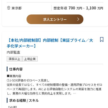
のご経験がある方
・英語力、英文契約書実務経験がある方
700
1,100
東京都
想定年収
万円
~
万円
求人エントリー
【本社/内部統制部】内部統制【東証プライム／大
手化学メーカー】
内部監査
課長以上
上場企業
仕事内容
■業務内容
①J-SOX評価のゼロベース見直し
従来の延長ではなく、すべての統制種類の整備・運用評価プロセスをゼロ
ベースで再設計します。AIによる評価自動化システムの実装を強力に推進
し、業務の大幅な効率化と質的向上を実現します。
②グループ自律型リスク管理の推進
求める経験 / スキル
グループ内の標準部統制に基づく自律的評価（CSA）の対象範囲を拡大し
ます。各拠点が自律的にリスクを特定・改善できる仕組みを定着させ、グ
【必須】