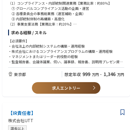
（1）コンプライアンス・内部統制関連業務【業務比率：約80％】
① グローバルコンプライアンス活動の企画・運営
② 各種委員会の事務局業務（運営補助・企画）
③ 内部統制体制の再構築・高度化
（2）事業支援法務【業務比率：約20％】
契約審査・契約書作成
求める経験 / スキル
事業部門からの法務相談への対応
※メイン業務ではありませんが、法務部の一員として一定範囲でご担
【必須要件】
当いただく想定です。
・会社法上の内部統制システムの構築・運用経験
・株式会社におけるコンプライアンスプログラムの構築・運用経験
・マネジメントまたはリーダー的役割の経験
・監査報告書、会議体議案、伺い、議事録、報告書、説明用プレゼン資料
の作成
※会社として知見を補強する必要があるため、ポテンシャルではなく実績
999
1,346
東京都
想定年収
万円
~
万円
重視
・語学（英語）：メール対応、文書・マニュアル読解
求人エントリー
【望ましいスキル】
・コンプライアンス委員会またはガバナンス委員会事務局としての経験
・コンプライアンス、内部統制の議案について役員会に上げる議案を取り
纏めたことがある経験
【IR責任者】
・法務関連業務の経験（契約審査・契約書作成・事業部門からの法務相談
への対応）
株式会社IJTT
・語学（英語）：電話での会話、TOEIC 800点
課長以上
※海外拠点のNational Staffとの遣り取り