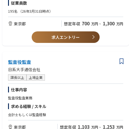
・下請法の遵守環境の維持・構築
従業員数
■当局対応
【歓迎】
・法務セミナーの開催（年1回、知財啓蒙、下請法啓蒙が主な内容。）
■コンプライアンス領域におけるフィナンシャルグループ各社への企画立
■IPO経験者
195名
（26年3月31日時点）
案/推進・業務支援
■銀行法/割賦販売法/金融商品取引法のいずれかに知見のある方
■内部通報事務局対応
700
1,300
東京都
想定年収
万円
~
万円
■社内規程類・運用見直し
■個人情報管理体制の整備・管理
求人エントリー
※上記は一例です。ご本人の適性、ご経験、ご希望を考慮して業務をアサ
インいたします。
※入社から一定期間経過後にグループ会社へ兼務出向していただく場合が
ございます。
監査役監査
日系大手通信会社
課長以上
上場企業
仕事内容
監査役監査業務
求める経験 / スキル
会計士もしくは監査経験
1,103
1,253
東京都
想定年収
万円
~
万円