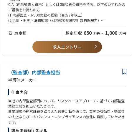
ループ全域のガバナンス底上げとリスク低減を図ります。
CIA（内部監査人資格）もしくは簿記2級の資格を持ち、以下のいずれかの
③新領域監査のグランドデザイン策定と実装情報
ご経験をお持ちの方
セキュリティ、サステナビリティ、非財務情報開示など、将来の監査実施
(1)内部監査・J-SOX実務の経験（目安3年以上）
を見据えた「監査アウトライン」を可能な限り早いタイミングで策定しま
(2)会計・財務・法務知識（財務諸表読解や計数的理解力）
す。
(3)監査領域における生成AI・最先端Tech活用のご経験
④AI活用による次世代の監査体制構築推進
(4)大量データからの異常値検知をはじめとする、データアナリティクスの
650
1,000
東京都
想定年収
万円
~
万円
「AIによる自動監査」「AIデータ分析・不正検知」などAIによる監査高度
ご経験
化を進めており、実務での本格運用、それに伴うフォローアップ監査の推
(5)不正調査・フォレンジック の業務・分野での経験と専門性
進を担当していただきます。
求人エントリー
【尚可】
■部署構成
(1)リスク管理・ERM構築のご経験
部長以下17名が在籍。事業会社や監査法人等でキャリアを積んだエキスパ
(2)IT・セキュリティ・GRCの知見
ートの集団（平均年齢50代半ば）であり、公認会計士、米国公認会計士
(3)公認会計士（CPA/USCPA）、公認情報システム監査人（CISA）、公認
（USCPA）、公認内部監査人（CIA）などの高度な専門資格を有するキャ
不正検査士（CFE）等の資格、またはデータアナリシス・サイエンス関連
（監査部）内部監査担当
リア入社者が多数活躍しています。
の資格保有者
■期待する役割
半導体メーカー
・AIやデータ分析による監査高度化・自動化を進めるうえで、プロジェク
トの中心として牽引していただくことを期待します。
仕事内容
・テクノロジーを使いこなすだけでなく、現場との対話を通じて事実を正
確に捉え、真因を特定し、組織文化レベルの改善へと導く「アドバイザ
当社の内部監査部門において、リスクベースアプローチに基づく内部監査
ー」としての役割を担っていただきます。
業務全般を担当いただきます。
■キャリアパス
事業環境や経営課題を踏まえた監査活動を通じて、業務の有効性・効率性
【入社から5年程度】
の向上ならびにガバナンス・コンプライアンスの強化に貢献していただき
いくつかの監査領域を担当し、内部監査を実施しながら実務を覚えます。
ます。
並行して、新しい監査の仕組み作りにも関わります。
求める経験 / スキル
【入社後5～10年程度】