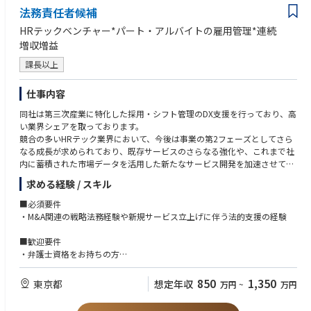
■求める人物像：
法務責任者候補
・さまざまな関係者と信頼関係を構築し、業務を推進できる方
・J-SOXのIT領域（IT全般統制、IT業務処理統制）の構築支援及び整備・運
・定型業務だけでなく、変化や新しいことも楽しめる方
HRテックベンチャー*パート・アルバイトの雇用管理*連続
用状況評価、評価結果報告書の作成
・コミュニケーション能力がある方
増収増益
・システム監査の個別計画策定、監査手続き作成、実施、内部監査報告書
・論理的思考が得意な方
の作成、結果講評
課長以上
・指摘事項改善フォローアップ
・監査法人、各社関連部門との連携
仕事内容
・所属組織のマネジメント、メンバーの育成及び指導
同社は第三次産業に特化した採用・シフト管理のDX支援を行っており、高
い業界シェアを取っております。
競合の多いHRテック業界において、今後は事業の第2フェーズとしてさら
なる成長が求められており、既存サービスのさらなる強化や、これまで社
内に蓄積された市場データを活用した新たなサービス開発を加速させてい
きます。
求める経験 / スキル
現状は社内にコーポレート法務の組織がないため、実質立上げの第一人者
■必須要件
として携わっていただく想定です。現場部門での個別の法務対応や外部専
・M&A関連の戦略法務経験や新規サービス立上げに伴う法的支援の経験
門機関にアウトソースしている業務もあるため、内製化の検討含めお任せ
いたします。
■歓迎要件
・弁護士資格をお持ちの方
・IT業界出身者
・ガバナンスや内部統制・監査に関する知見
850
1,350
東京都
想定年収
万円
~
万円