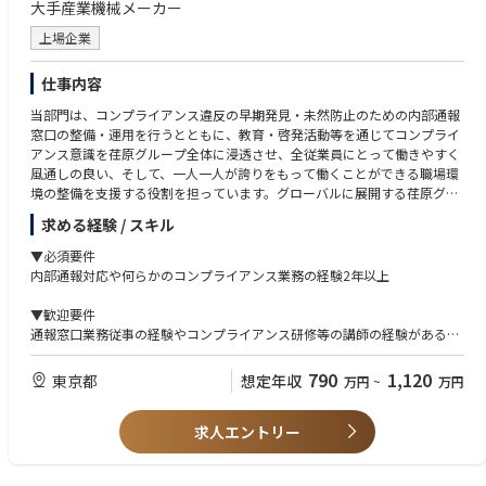
大手産業機械メーカー
そして、例えば循環器事業の領域である世界の高血圧人口は、2015年の1
構築に主体的に関与できます。
1億人から2025年には15億人と増加する見込みで、血圧計のニーズは高ま
上場企業
り続けます。このような状況に対して、疾患を未然に防ぐ革新的デバイス
を創造することに加えて、保険者・医療機関および各サービス事業者と連
仕事内容
携する医療サービス事業の拡大を加速させることで、世界共通である社会
的課題の解決に貢献し続けます。
当部門は、コンプライアンス違反の早期発見・未然防止のための内部通報
窓口の整備・運用を行うとともに、教育・啓発活動等を通じてコンプライ
アンス意識を荏原グループ全体に浸透させ、全従業員にとって働きやすく
風通しの良い、そして、一人一人が誇りをもって働くことができる職場環
境の整備を支援する役割を担っています。グローバルに展開する荏原グル
ープが継続して成長するよう、コンプライアンス推進活動を通じて上記役
求める経験 / スキル
割を果たし、企業価値向上にも貢献することができます。
▼必須要件
内部通報対応や何らかのコンプライアンス業務の経験2年以上
▼歓迎要件
通報窓口業務従事の経験やコンプライアンス研修等の講師の経験がある方
歓迎。
弁護士、公認不正検査士、ハラスメント防止コンサルタント、ハラスメン
790
1,120
東京都
想定年収
万円
~
万円
トアドバイザー等の資格取得者歓迎。
求人エントリー
▼求める人物像
通報対応者に必要な人の話をきくこと（傾聴）や関係者とコミュニケーシ
ョンをはかれることができることに加え、客観的に物事を判断できること