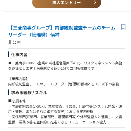
求人エントリー
【三菱商事グループ】内部統制監査チームのチーム
リーダー（管理職）候補
非公開
仕事内容
◆三菱商事100％G企業の当社経営層直下の元、リスクマネジメント業務
をお任せします！東京駅から徒歩1分で立地も抜群です！
【業務内容】
内部統制監査チームのチームリーダー(管理職)候補として、以下の業務を
担当いただきます。
求める経験 / スキル
1. 内部統制(J-SOX) 監査の推進 → 2029年度までは次期基幹システム更改
■必須条件
に伴う対応が大半を占めます。
・内部統制監査(J-SOX)、業務監査、IT監査、IT部門等(システム開発・運
2. ITやDXの知見を活かした、監査業務のDX化・高度化の推進
用・管理、またはそれに準ずる業務)における実務経験
3. 監査部主管システムに関する運用・保守
・関係部門(IT部門、営業部門、経理部門等)や外部監査人と連携し、文書
整備・業務改善を主体的に推進できるコミュニケーション能力