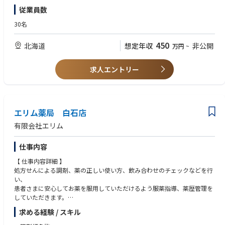
従業員数
【 店舗情報 】
定休日：日祝
30名
営業時間：月・火・水・金（9:00-18:00）、木（9:00-17:00）、土（9:00-
12:00）
450
北海道
想定年収
非公開
万円
~
個人在宅件数：140～150件程度
処方箋枚数：1300/月
処方箋内容：皮膚科、面受付
求人エントリー
いなづみ皮フ科クリニックの処方を主に応需
★クリーンベンチ設置店舗です。
エリム薬局 白石店
有限会社エリム
仕事内容
【 仕事内容詳細 】
処方せんによる調剤、薬の正しい使い方、飲み合わせのチェックなどを行
い、
患者さまに安心してお薬を服用していただけるよう服薬指導、薬歴管理を
していただきます。
また、必要な情報は医師への報告も行います。
求める経験 / スキル
加えて、かかりつけ薬剤師、在宅医療の対応や、一般用医薬品の販売、受
診勧奨など、セルフメディケーションのサポートも併せて行っていただき