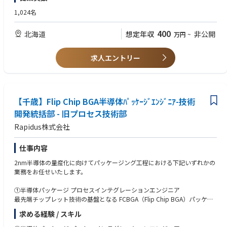
・バーンイン装置の運用経験
・顧客要件に応じた評価内容の調整
・バーンイン装置の開発経験
1,024名
・新規用途・新製品向け評価手法の検討
③基板テストエンジニア
400
北海道
想定年収
非公開
万円
~
②バーンインテストエンジニア
プリント基板や半導体パッケージ用基板、インターポーザのテスト経験
高温・電圧ストレスを与えるバーンイン試験を通じて、初期不良の除去と
製品信頼性向上に貢献するポジションです。
④ロジックテスト工程エンジニア
求人エントリー
ロジックテスタ、ウエハプローバー、パッケージハンドラの運用経験
【具体的な業務内容】
・バーンイン装置の運用・管理
⑤ロジックテストエンジニア
・バーンイン条件（温度・時間等）の設定・実行
ロジックテスタ又はメモリテスタのテストプログラム開発経験
・試験結果の確認および不良分析サポート
【千歳】Flip Chip BGA半導体ﾊﾟｯｹｰｼﾞｴﾝｼﾞﾆｱ-技術
ウエハプローバー、または、パッケージハンドラの運用経験
・装置トラブル発生時の一次対応
開発統括部 - 旧プロセス技術部
・テスト・信頼性部門との連携業務
⑥パラメトリックテストエンジニア
Rapidus株式会社
パラメトリックテスタを用いた電気計測経験
③基板テストエンジニア
オートプローバーの運用経験
半導体パッケージ用基板の検査・評価を通じて、実装前段階での品質確保
仕事内容
を担うポジションです。
＜歓迎経験＞
2nm半導体の量産化に向けてパッケージング工程における下記いずれかの
テスターのアルゴリズム開発経験
業務をお任せいたします。
【具体的な業務内容】
半導体デバイスの製品技術の経験
・パッケージ用基板の電気検査・導通確認
①半導体パッケージ プロセスインテグレーションエンジニア
・基板不良（配線断・短絡等）の検出および解析
最先端チップレット技術の基盤となる FCBGA（Flip Chip BGA）パッケー
・基板検査工程の立上げ・運用
ジ の開発において、パッケージの実装設計から試作・解析評価までの イ
・サプライヤ（基板メーカー）との技術やり取り
求める経験 / スキル
ンテグレーション業務全般 を担当します。
・チップレット／先端パッケージ向け基板評価対応