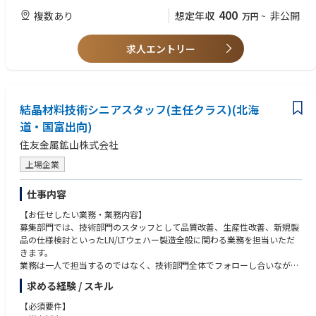
・長距離運転
・第二種電気工事士免許
400
複数あり
想定年収
非公開
万円
~
・宿泊を伴う出張（定期メンテナンスのため）
・冷凍回路の基礎知識
・経費立替
・機械系もしくは電気系学科卒業、或いはそれに準ずる知識を有する方
・夜勤発生
求人エントリー
・土日祝の出勤
＜必要資格＞
・機器トラブル発生時の遠隔操作対応（時間外、休日）
必要条件：普通自動車免許第一種
・拠点は関東、状況に応じて異動あり
※TRは関東で実施しますが、TR終了後は転勤の可能性がございます。
結晶材料技術シニアスタッフ(主任クラス)(北海
道・国富出向)
住友金属鉱山株式会社
上場企業
仕事内容
【お任せしたい業務・業務内容】
募集部門では、技術部門のスタッフとして品質改善、生産性改善、新規製
品の仕様検討といったLN/LTウェハー製造全般に関わる業務を担当いただ
きます。
業務は一人で担当するのではなく、技術部門全体でフォローし合いながら
生産部門、品質管理/品質保証部門とも社内コミュニケーションを取り、
求める経験 / スキル
目標に向かって改善活動を推進する役割を担っていただきたいと考えてい
ます。
【必須要件】