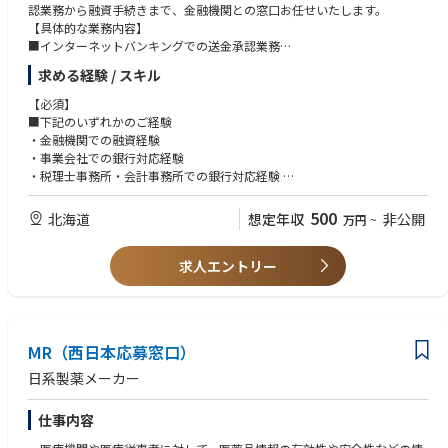
認業務から融資手続きまで、金融機関との窓口お任せいたします。
【具体的な業務内容】
■インターネットバンキングでの送金承認業務
■銀行への定期的な書類送付
求める経験 / スキル
■新規取引銀行への与信判断資料提出
■販売用土地・モデルハウス建築資金の融資申込及び繰上返済手続き
【必須】
■設備投資資金の借入に関する事務手続き
■下記のいずれかのご経験
※金融機関との窓口業務全般を担当します※
・金融機関での融資経験
・事業会社での銀行対応経験
・税理士事務所・会計事務所での銀行対応経験
【歓迎条件】
■商簿記検定2級 尚可
500
北海道
想定年収
非公開
万円
~
求人エントリー
MR（西日本応募窓口）
日系製薬メーカー
仕事内容