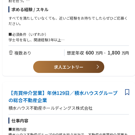
割を担う。
求める経験 / スキル
アカウントチーム、顧客、プロダクトエンジニアリンググループと連携す
るマトリックス組織において、プロジェクトおよびエスカレーション管理
すべてを満たしていなくても、近いご経験をお持ちでしたらぜひご応募く
をリードする。当社のRPSプロセスを活用し、モデルベースの問題解決、
ださい。
DoE（実験計画法）、データ分析を通じて、複雑な装置課題の解決を推進
する。
■必須条件（いずれか）
学士号を有し、関連経験3年以上
グローバル組織の中で、間接的な監督下においても自律的に業務を遂行で
または、修士号を有し、関連経験3年以上
きるセルフスターターであること。
または、実務経験なしの博士号取得者
600
1,800
複数あり
想定年収
万円
~
万円
または、上記に相当する実務経験を有する方
顧客およびアカウントチームの技術的要件をエンジニアリング・プロダク
トグループへ代表して伝え、エンジニアリングCIP、生産性向上、ドキュ
求人エントリー
メント更新を通じた改善を推進する。
問題解決能力および技術力を活用し、プロダクトグループと連携して、必
要に応じてアルファ／ベータシステムのアップグレードや構築を支援す
【売買仲介営業】年休129日／積水ハウスグループ
る。また、アルファ／ベータ装置の導入時にはプロダクトグループと協業
し、知識習得を進めるとともに、その知識をフィールドへ展開する。さら
の総合不動産企業
に、手順書の改善、エンジニアリング設計や変更に対するフィードバック
積水ハウス不動産ホールディングス株式会社
提供にも貢献する。
当社のナレッジマネジメントを効果的に活用し、エスカレーションの解決
仕事内容
を図る。また、Escalation Solver、Community of Specialists（CoS）の
■業務内容
活用、ならびにローカルおよびリージョナルのアカウントチーム向け知識
積水ハウス不動産グループの中核を担う当社で、不動産の売買仲介営業を