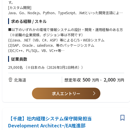
す。
[カスタム開発]
Java、Go、Node.js、Python、TypeScript、.Netといった開発言語による
カスタム開発・運用、アーキテクチャ設計、アプリケーション設計・開発
求める経験 / スキル
標準書や手順書の作成・展開等の業務を担います。
[クラウド]
■以下のいずれかの環境で情報システムの設計・開発・運用経験のある方
SalesForce, SuccessFactors, ServiceNow, PegaといったCloudソリューシ
（※前職の企業規模、ポジション等は不問です）
ョン開発・運用、ETL Tool(MuleSoft, Boomi, SAP Hana Cloud Integratio
(1)Java、.NET（VB、C#、ASP）等によるC/S・WEBシステム
n etc.)を使用したIntegration設計・開発、新システムへのデータ移行計
(2)SAP、Oracle 、salesforce、等のパッケージシステム
画・実施等の業務を担います。
(3)C/C++、PL/SQL、VB、VC++等
[アナリティクス]
(4)SaaS、Paas、IaaSなどクラウド技術を活用したシステム
従業員数
大規模データ分析基盤構想および導入、AI導入のためのデータ調査や解
析、要求事項やデータに即したAIのモデル選定・構築等の業務を担いま
29,000名
（※日本のみ（2026年3月1日時点））
す。
[システムコンサルタント]
500
2,000
北海道
想定年収
万円
~
万円
上流工程を担当し、DXにおけるPoCの企画、推進、システム化計画の作成
を経てシステム開発へつなげていく業務を担います。
求人エントリー
【千歳】社内経理システム保守開発担当
Development Architectｰ/EA推進部