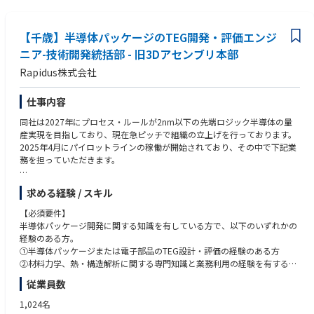
オートメーション(RPA等)と周辺自動化ソリューション(プロセスマイニン
ンダー側どちらでもOK）
グ、AI等)を組み合わせたインテリジェントオートメーションを実現するた
・お客様へのヒアリングを通して、課題抽出や施策案検討を行う上での、
めの計画策定、BPR、ソリューション導入、ガバナンス策定、及び内製化
【千歳】半導体パッケージのTEG開発・評価エンジ
議事録作成やMicrosoft Excelを用いたデータ集計・加工、Microsoft Power
支援などを主導します。
Pointを用いた報告書作成経験
ニア-技術開発統括部 - 旧3Dアセンブリ本部
・英語力
Rapidus株式会社
■データ分析チーム（Data Platform）
企業のDX戦略を実現するためのデジタルツイン・エンタープライズアーキ
◆求める人物像
テクチャを支えるデータ基盤構築、データ活用のライフサイクル(収集、蓄
・待ちの姿勢ではなく、自分から能動的に推進していける方
仕事内容
積、活用、運用)に関わる業務を一気通貫で担います。
・論理的に思考し、他者に説明できる方
同社は2027年にプロセス・ルールが2nm以下の先端ロジック半導体の量
産実現を目指しており、現在急ピッチで組織の立上げを行っております。
■デジタル化チーム（Digitalization）
2025年4月にパイロットラインの稼働が開始されており、その中で下記業
デジタル化後の世界観を実現するためのソリューション選定・範囲策定・
務を担っていただきます。
導入支援（ワークフロー、AI-OCR、バーチャルエージェント、デジタルア
ダプションといった領域）を主導します。
①半導体パッケージのTEG（Test Element Group）の試験計画、準備・評
求める経験 / スキル
価および解析検証
■プロジェクト管理チーム（Delivery）
➁試作・量産に向けた設計フィードバックと改善提案
システム、ツール導入におけるプロジェクト管理(PM)、および導入後の課
【必須要件】
③半導体パッケージの構造設計・応力解析
題発生時の解決、テクノロジー領域におけるお客様専属のアドバイザーを
半導体パッケージ開発に関する知識を有している方で、以下のいずれかの
担います。
経験のある方。
Rapidusは2025年4月にパイロットラインが稼働し始め、2027年量産化に
①半導体パッケージまたは電子部品のTEG設計・評価の経験のある方
向けて試作を進めております。
■業務設計チーム （BA）
➁材料力学、熱・構造解析に関する専門知識と業務利用の経験を有する方
《Rapidusの技術で変える未来》
業務とテクノロジー双方の知識を活用し、ソリューション・導入ツールの
③CAEツール（Ansys, Abaqusなど）を用いた熱・応力解析経験のある方
従業員数
弊社の取引業界は自動車業界やIT・PCメーカーなど多岐に渡りますがスマ
検討やコスト試算、実行部隊・テクノロジー部隊とのブリッジ、案件管理
ホやPC、産業用ロボットなど私たちが扱う製品に必要不可欠な半導体。
やオファリング作成・発信などを担います
【歓迎要件】
1,024名
現代社会の進化は半導体なくしては成り立たず、特に近年AIやIoTといった
設計部門と連携し業務を行うため、設計に関わるスキルを有することが望