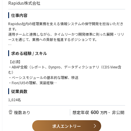
Rapidus株式会社
仕事内容
Rapidus社内の経理業務を支える情報システムの保守開発を担当いただき
ます。
運用チームと連携しながら、タイムリーかつ開発標準に則った展開・リリ
ースを通じて、業務への貢献を推進するポジションです。
・SAP S/4 HANAの開発・拡張
求める経験 / スキル
・SDLCに基づく開発及び開発標準の策定・運用
・プロジェクト管理
【必須】
・ITILに基づいた変更管理及びリリース管理
・ABAP全般（レポート、Dynpro、データディクショナリ（CDS View含
・保守ベンダーへの保守対応依頼、管理
む）
・システム障害対応、ログ監視、セキュリティ対策
・ベーシスモジュールの基本的な理解、移送
・Fiori/UI5の理解、実装経験
■参考動画・記事
・社内外関係者との調整・コミュニケーション能力
従業員数
＜記事＞
参考①：新たなコンセプトで先端ロジック半導体製造へ：ラピダスの小池
【歓迎】
1,024名
淳義社長に聞く
・SAP S/４HANAの業務モジュールの基本理解
https://www.nippon.com/ja/in-depth/a09004/?cx_recs_click=true
・RiseなどSAPのクラウド基盤の基本理解
600
複数あり
想定年収
非公開
万円
~
・プロジェクト管理（PMBOK/Agile）の基本理解
＜参考動画＞
・ITILに基づいたサービス管理経験、ITIL関連の資格
参考①：【半導体2023】今さら聞けない『Rapidusは何をやっている？』
・ServiceNow等のサービス管理ツールでの運用経験
求人エントリー
＆業界各社の動きを徹底解説【TSMC】【サムスン】
・半導体業界または製造業の経験