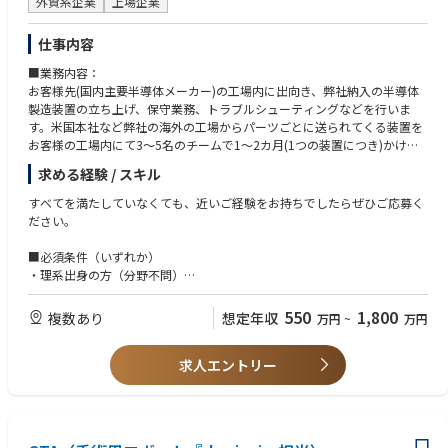
外資系企業
上場企業
仕事内容
■業務内容：
お客様先(国内主要半導体メーカー)の工場内に出向き、弊社納入の半導体
製造装置の立ち上げ、保守業務、トラブルシューティングなどを行いま
す。米国本社など弊社の海外の工場からパーツごとに送られてくる装置を
お客様の工場内にて3～5名のチームで1～2カ月(1つの装置につき)かけて
セッティング(組立て)、基本性能の評価テストを実施し、本稼働までフォ
求める経験 / スキル
ローを行います。更に保守業務では定期メンテナンスサポートや装置のト
ラブル対応を行い、不具合発生時には、あらゆる角度から問題点を検証
すべてを満たしていなくても、近いご経験をお持ちでしたらぜひご応募く
し、的確なソリューションを提供します。
ださい。
※米国が本社のため、メールにて英語で連絡をとって頂く可能性がありま
■必須条件（いずれか）
すが、翻訳機などを使いながらでの業務が可能でございますのでご安心く
・理系出身の方（分野不問）
ださい。
・文系出身の方で、以下いずれかの実務経験をお持ちの方
サービスエンジニア、保全、製造、組立、加工、設備・装置の操作、トラ
550
1,800
複数あり
想定年収
万円
~
万円
■業務内容詳細
ブルシューティング、品質管理、試験・評価、解析、機械いじりが伴う業
務、簡易プログラミング経験、顧客対応を含む技術系業務、ラインの管理
①カスタマーサポート、オンサイト業務：
求人エントリー
・新規納入装置の立ち上げ：据え付け、組み立て、調整、性能確認
■歓迎条件（活かせる経験・知識）
・装置のサポート：メンテナンス作業、故障修理等
これまでのご経験を、半導体・装置分野で活かせます。
・アップグレードキットの組み立て、調整、性能確認
▼ 装置・設備・メンテナンス系
・アジアを中心とした他リージョンへの立ち上げ等サポート
製造業におけるサービスエンジニア経験