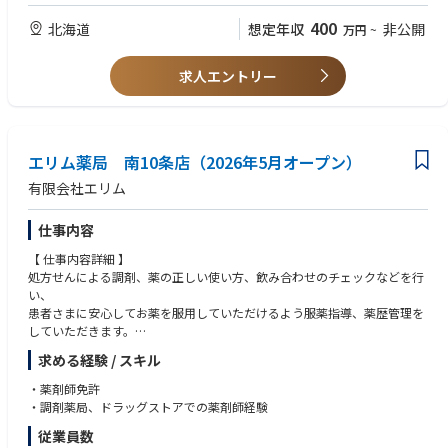
次世代技術の発展が、半導体の需要を爆発的に高めています。
■テクノロジーソリューション策定チーム（Tech SA）
ましい
400
北海道
想定年収
非公開
万円
~
Rapidusの最大の特徴は、開発期間を短縮する統合型ファウンドリサービ
BPOサービスの提案フェーズにおいて、セールス担当、BPO SA（ソリュ
スRUMSを展開、単に半導体を製造するだけでなく、開発期間を世界最短
ーションアーキテクト）、業務移行、業務改革アーキテクトと共同でお客
にすることを価値として提供。
様の業務をBPO受託するためのテクノロジーソリューションを策定します
求人エントリー
RUMSとは・・・https://www.rapidus.inc/business/
■オペレーション効率化チーム （AI-Ops）
IT保守運用やSI、セキュリティ管理、企業のビジネスオペレーションに対
Rapidus株式会社の特徴
し、AIと融合した解決策をお客様と策定した上で、効果創出にむけた実装
〇IBMとの技術提携
を行います
エリム薬局 南10条店（2026年5月オープン）
Rapidusは2nmプロセスの基盤技術を自社開発するのではなくこの分野で
有限会社エリム
先行するIBMから技術ライセンスの供与を受け、共同開発を進めていま
■開発実行チーム （Developers）
す。
TfLSで求められる技術要素「RPA」「AIチャットボット」「AI‐OCR」
仕事内容
同社の研究者及び技術者は世界最先端の半導体研究拠点の1つであるニュ
「カスタムワークフロー」「ダッシュボードUI」の要件定義、設計、構
ーヨーク州アルバニーで米国IBM・日本IBMの研究者と協働。
築、テスト、開発、保守、運用の実行を担います。幅広くスキルを磨きな
【 仕事内容詳細 】
日本国内技術に留まらない世界的な最新技術への挑戦です。
がらフルスタックエンジニアを目指していきます。
処方せんによる調剤、薬の正しい使い方、飲み合わせのチェックなどを行
〇imecとの連携
い、
ベルギーに本拠を置く世界最先端の半導体研究機関imecとの協力覚書も締
患者さまに安心してお薬を服用していただけるよう服薬指導、薬歴管理を
結。欧州半導体エコシステムの中心的存在であるimecとの連携をきっかけ
していただきます。
にEUV技術へのアクセスとグローバルな研究開発ネットワークへの参加を
また、必要な情報は医師への報告も行います。
進めています。
求める経験 / スキル
加えて、かかりつけ薬剤師、在宅医療の対応や、一般用医薬品の販売、受
診勧奨など、セルフメディケーションのサポートも併せて行っていただき
・薬剤師免許
■参考動画・記事
ます。
・調剤薬局、ドラッグストアでの薬剤師経験
＜記事＞
参考①：新たなコンセプトで先端ロジック半導体製造へ：ラピダスの小池
従業員数
【 店舗情報 】
淳義社長に聞く