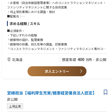
てSAWフィルターに用いられるLT(タンタル酸リチウム),LN(ニオブ酸リチ
・お客様（自治体施設管理者等）へのコンストラクションマネジメント・
ウム)ウェハーを製造しています。
ファシリティマネジメントに関する技術営業
今後も成長が期待されるSAWフィルター市場に於いて、継続的な品質改善
・同上受託業務における調査・検討
やコスト改善により高品質で競争力のあるLN/LTウェハーをお客様に安定
■配属先：
供給することで、当社の収益および企業価値向上に貢献します。
土木建築部門のうち、新規事業であるお客さま（自治体・民間企業）への
求める経験 / スキル
コンストラクションマネジメント・ファシリティマネジメント事業（PFI
同社の強みである単結晶育成技術と高精度なウェハー加工・研磨技術を生
事業案件も含む）を推進する役割・グループに配属
■必須条件：
かした事業です。
■魅力：
・下記いずれかの経験
ベテランエンジニアの豊富な知見を基盤としつつ、新しい発想とチャレン
業務領域の拡大に向け、建物管理の高度化、合理化などを検討しており、
└建築物の設計、監理業務
ジ精神を持つ若い力を加えることで、当社の”ものづくり力”の向上に貢献
変電所・発電所・事務所等の社有施設、お客さま施設のコンストラクショ
└建築物の耐震、耐久性等の調査、診断業務
いただく、生産技術・開発技術のエンジニアとして自ら学び、行動し、事
ンマネジメントなど様々なプロジェクトに携わることが出来る可能性があ
└コンストラクションマネジメント・ファシリティマネジメント等のコン
業と共に成長していける人材を募集しています。
ります。
サルティング・技術営業の経験
■入社後のキャリアプラン：
・北海道内の転勤を許容いただける方
400
【キャリアパス】
北海道
想定年収
非公開
万円
~
上記の通り、事業領域拡大に向けたコンストラクションマネジメント、フ
・1級もしくは2級建築士の資格を保有、または1級建築士取得に明確な意
将来的には他拠点や開発部門での業務を経験していただき、エンジニアと
ァシリティマネジメントに関する社外営業に関する業務だけでなく、コミ
欲のある方
して育成していきます。
ッショニングに関する社外営業等の他、「カーボンニュートラル」の実現
求人エントリー
■歓迎条件：
他製品群での経験や、開発部門での経験を経て、将来配属になった部門で
に向け、水力・火力発電所の建設や、合理的なインフラの維持管理に関す
・認定ファシリティマネージャーおよび認定コンストラクションマージャ
管理監督者業務をも経験していただき、管理職としてチームのマネジメン
る業務、原子力の安全対策、事業領域拡大に向けた建築技術の専門知識を
―の資格を保有
トに挑戦いただくことを想定しております。
生かした様々なプロジェクトに参画することでキャリアアップいただきま
＜必要資格＞
す。
歓迎条件：建築士一級、建築士二級、認定ファシリティマネジャー(CFMJ)
【職場の特徴と雰囲気）】
営繕担当【福利厚生充実/健康経営優良法人認定】
・特定の分野に捉われずに、今まで培った知識を幅広く活用できる環境で
非公開
す。
・業務に必要なスキルや知識を習得できる教育や研修が充実しています。
上場企業
・個人の能力や性格などの「良い部分」に着目しつつ仕事を割り振るの