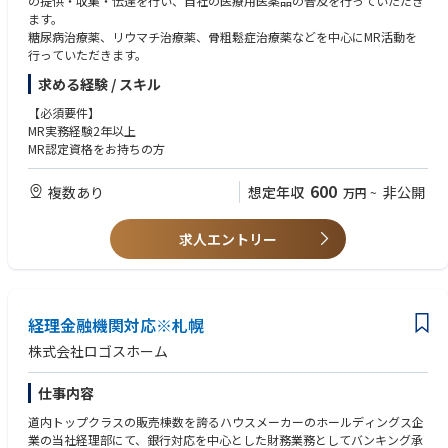
の提供・収集・伝達を行い、自社の医療用医薬品の普及を行っていただき
ます。
糖尿病治療薬、リウマチ治療薬、骨粗鬆症治療薬などを中心にMR活動を
行っていただきます。
求める経験 / スキル
【必須要件】
MR実務経験2年以上
MR認定資格をお持ちの方
600
複数あり
想定年収
非公開
万円
~
求人エントリー
経理金融機関対応※札幌
株式会社ロゴスホーム
仕事内容
道内トップクラスの販売棟数を誇るハウスメーカーのホールディングス企
業の当社経理部にて、銀行対応を中心とした財務業務としてバンキング承