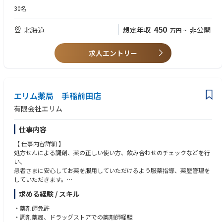
定休日：日祝
https://www.nippon.com/ja/in-depth/a09004/?cx_recs_click=true
30名
営業時間：月・水（9:00-19:00）、火・金（9:00-18:00）、木・土（9:00-
＜参考動画＞
12:30）
参考①：【半導体2023】今さら聞けない『Rapidusは何をやっている？』
450
北海道
想定年収
非公開
万円
~
処方箋内容：内科メイン
＆業界各社の動きを徹底解説【TSMC】【サムスン】
処方箋枚数：500~600/月想定
https://www.youtube.com/watch?v=dQY-VjzvZUA
在籍人数：薬剤師2名、事務2名を予定
参考②：【Rapidus社長対談】Rapidusは今までにないビジネスモデルを
求人エントリー
構築する!
https://www.youtube.com/watch?v=A1klwk6z2Qw
エリム薬局 手稲前田店
有限会社エリム
仕事内容
【 仕事内容詳細 】
処方せんによる調剤、薬の正しい使い方、飲み合わせのチェックなどを行
い、
患者さまに安心してお薬を服用していただけるよう服薬指導、薬歴管理を
していただきます。
また、必要な情報は医師への報告も行います。
求める経験 / スキル
加えて、かかりつけ薬剤師、在宅医療の対応や、一般用医薬品の販売、受
診勧奨など、セルフメディケーションのサポートも併せて行っていただき
・薬剤師免許
ます。
・調剤薬局、ドラッグストアでの薬剤師経験