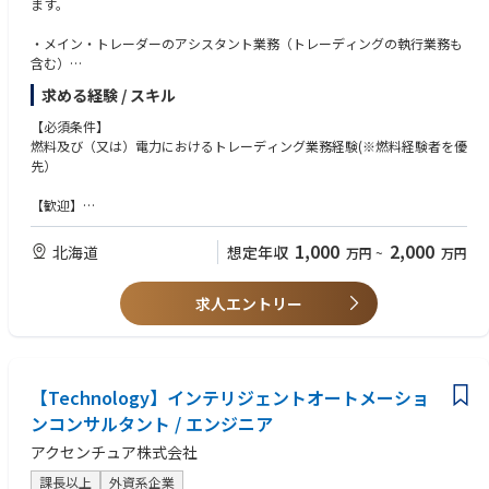
最先端チップレット技術を搭載する FCBGA（Flip Chip BGA）パッケージ
環境：UNIX/Linux
ます。
ロセス開発の経験
の製造プロセスにおける、各ユニットプロセスの開発を担当いただきま
言語：JAVA 又は C言語系
・半導体パッケージプロセスにおける、アンダーフィル、モールド、TIM
す。
・メイン・トレーダーのアシスタント業務（トレーディングの執行業務も
プロセスおよび材料評価の経験
具体的には、FCBGA・2D/2.5D/2.xD パッケージの製造における、以下い
⑥パラメトリックテストエンジニア
含む）
・装置メーカー、あるいは半導体メーカーご出身者
ずれかの ユニットプロセス開発を担当します。
半導体デバイスの電気的特性（パラメータ）を定量的に評価し、設計仕様
・トレーディングのための市場分析
求める経験 / スキル
（1）バックグラインド・ダイシング工程
への適合性、量産時のばらつき、工程異常を早期に検出する仕組みを作る
・国内外のカウンターパーティ・ブローカーとのOTC取引、取引所を利用
④半導体パッケージプロセス検査エンジニア
・ウェハバックグラインド、ダイシングのユニットプロセス開発
ことで、製品品質および歩留まりの向上に貢献する業務を担当します。
した取引に関するオペレーション
以下いずれかのご経験
【必須条件】
・各種インパクトテープ・ダイシングテープの材料特性評価
開発段階から量産初期までを担当し、デバイス・プロセス・製造部門と連
・トレーディング戦略立案
・半導体パッケージプロセスにおけるプロセスの検査
燃料及び（又は）電力におけるトレーディング業務経験(※燃料経験者を優
・チップ割れ・クラック等に対するプロセス改善および条件最適化
携しながら、安定した量産体制の構築を支えます。
・ポートフォリオのリスク分析
・自動外観検査
先）
（2）アンダーフィル・モールド・TIM実装工程
・顧客のニーズ分析、プライシング、トレーディング機会の創出
・X線検査
・アンダーフィル材料・液性・流動性の評価および最適化
【具体的には】
・システム基盤整備
・超音波顕微鏡検査
【歓迎】
・モールドプロセス（樹脂流動、反り、応力）の評価と開発
・既存テスト仕様に基づくパラメトリックテストの実行
・パッケージ最終検査による検査の開発
・高い分析力、金融数理知識
・サーマルインターフェースマテリアル（TIM）の塗布・固化プロセス
・新デバイス／新プロセス立上げ時のテスト評価
・変化に対応する柔軟性
1,000
2,000
北海道
想定年収
万円
~
万円
と材料評価
・テストプログラム自動生成の仕組みづくり
歓迎要件：
・高度なコミュニケーションスキル及びチームワークを大切にできる事
（3）Flip Chip接続・BGAボール接続・SMDマウント工程
・異常値・分布変化の検出とエスカレーションの仕組みづくり
検査領域に興味を持ち、深く技術を追求していく姿勢を重視しています。
・主体性及び実行力のある方
・フリップチップ（FC）接続プロセス開発および接続信頼性評価
・デバイス・プロセスエンジニアへの技術フィードバック
現状のやり方にとらわれず、より検査技術を高めるために挑戦できる方を
求人エントリー
・トレーディングにおけるリスク管理業務経験、クオンツ業務経験
・BGA ボール形成・実装プロセスの改良・歩留まり改善
・テスト／製造現場との基本的な連携
歓迎します。
・プログラミングスキル
・SMD（Surface Mount Device）搭載プロセスの検証と最適化
・テスト条件・判定基準（Spec）の検討・改善
・ビジネス英語でのコミュニケーション力
・歩留まり低下時の要因分析と対策提案
④半導体パッケージプロセス検査エンジニア
・テストデータの整理・統計解析
最先端チップレット技術を搭載する FCBGA（Flip Chip BGA）パッケージ
【Technology】インテリジェントオートメーショ
の製造工程における、各種検査プロセスを担当いただきます。
【使用するツール】
ンコンサルタント / エンジニア
主な業務内容：
・オートプローバー・パラメトリックテスタ
アクセンチュア株式会社
・半導体パッケージプロセスにおける 欠陥検査 の実施（外観不良、接合
・セミオーオートプローバー・パラメトリックアナライザ
不良、ボイド、クラックなど）
課長以上
外資系企業