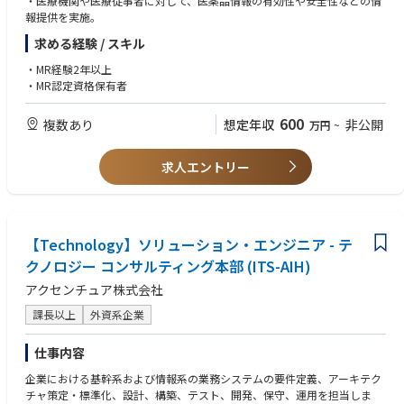
・医療機関や医療従事者に対して、医薬品情報の有効性や安全性などの情
報提供を実施。
求める経験 / スキル
・MR経験2年以上
・MR認定資格保有者
600
複数あり
想定年収
非公開
万円
~
求人エントリー
【Technology】ソリューション・エンジニア - テ
クノロジー コンサルティング本部 (ITS-AIH)
アクセンチュア株式会社
課長以上
外資系企業
仕事内容
企業における基幹系および情報系の業務システムの要件定義、アーキテク
チャ策定・標準化、設計、構築、テスト、開発、保守、運用を担当しま