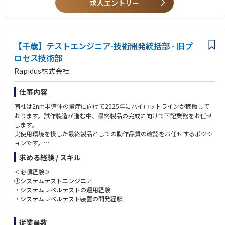
衛生・空調・建設関係の図面作成や工事経験者
求人エントリー
設備設計・施工管理エンジニアとして、 納入現場における施工図作成、搬
入計画図作成、 現場管理、営業フォローなど幅広く担当頂きます。現場管
理、図面作成、工事業者指導他
【千歳】テストエンジニア-技術開発統括部 - 旧プ
ロセス技術部
Rapidus株式会社
仕事内容
同社は2nm半導体の量産に向けて2025年にパイロットラインが稼働して
おります。試作製造が進む中、最終製品の完成に向けて下記業務をお任せ
します。
実使用環境を模した最終製品としての動作品質の確認をお任せするポジシ
ョンです。
求める経験 / スキル
①システムレベルテストエンジニア
実使用環境を模したシステムレベルでの評価を行い、最終製品としての動
＜必須経験＞
作品質を確認するポジションです。
①システムテストエンジニア
・システムレベルテストの運用経験
【具体的な業務内容】
・システムレベルテスト装置の開発経験
・システムレベルテスト環境の構築・運用
・PC等の実機を用いた半導体デバイス評価
②バーンインテストエンジニア
従業員数
・テスト結果の整理・課題抽出