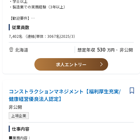
・学士以上
＜担当頂く主な業務＞
・製造業での実務経験（3年以上）
・品質、収率、生産性といった単結晶育成、ウェハー加工を含む製造に関
わる改善活動業務
【歓迎要件】
・製品仕様検討、新規製造フローの検討/評価に関わる開発業務
・ISO9001 内部監査員資格、またはそれらの知識
従業員数
・顧客訪問やWebミーティングを通じた技術ニーズのヒヤリング
・普通自動車運転免許
・品質管理/品質保証部門と連携した顧客からの技術的ご相談・品質課題
・英語力(TOEIC600点レベル)
7,402名
（連結(単体：3067名)2025/3）
への対応（原因分析、是正・予防措置の立案と実施）
・社内向け/顧客向けの各種レポート/報告書作成業務
【求める人物像】
530
北海道
想定年収
非公開
万円
~
・（上記にかかる）社内関連部署との会議の主催・情報共有（案件進捗の
・良好な人間関係を構築し、チームとして仕事を進めていくための「協調
報告等）
性」
・組織および個人で決めたことを着実に行動に移す「実行力」
求人エントリー
これらの業務はすべて部門内、および営業部門とで情報共有・フォローし
・目標達成に向けて、その障害となるような問題を取り除く「問題解決能
ながら進めており、入社後はベテランメンバーのサポートを受けつつ、経
力」
験を積んでいただくイメージです。
・物事に進んで取り組む「主体性」
・高い当事者意識、強い意志をもって物事に取り組める人
【本ポジションの魅力と得られるスキル・経験】
コンストラクションマネジメント【福利厚生充実/
・ものづくり に直接関わる経験を積むことができます。
健康経営優良法人認定】
・エンジニアとしての実務を通じてPDCA（(Plan/Do/Check/Action）サイ
非公開
クルを回すスキルを磨くことができます。
・目標に向かって改善活動を主導し目標をクリアすることでの達成感が得
上場企業
られます。
仕事内容
【募集背景と組織概要】
住鉱国富電子㈱ 結晶材料部は、親会社である住友金属鉱山㈱の委託を受け
■業務内容：