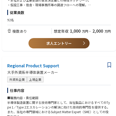
・本社および主要支店の意思決定層との現役ネットワーク。
6. 営業・カスタマーサクセス・コンサルティング
今後、大型工事案件の獲得に向けて大型施設建設時の従業員宿舎の獲得に
・仮設工事・宿舎・現場事務所等の調達フローへの理解。
技術知識を活かしたソリューション提案型営業
注力をしていく方針がありスーパーゼネコンおよび大手マリコンの本社・
顧客の生産性改善や新技術導入支援
従業員数
主要支店トップ層に対するトップアプローチ・関係構築を一気通貫で主導
【歓迎要件】
をになって頂きます。
・競合（積水ハウス等のユニット系、レンタル仮設業者）の元営業／調達
92名
ゼネコンリレーションのオーナーとして、既存人脈・信用力を最大活用
責任者の経験。
し、案件情報の早期取得および受注金額の最大化における律速を解消する
・建設業界内での顧問・アドバイザリー経験。
1,000
2,000
複数あり
想定年収
万円
~
万円
役割をお任せいたします。
・全国規模でのアカウント開拓経験。
将来的に販売レンタル事業本部を立ち上げ、部長職もになって頂きたいポ
求人エントリー
ジションです。
▽具体的な業務内容
・大手ゼネコン、マリコン本社および主要支店トップ層への新規開拓
・上記リレーション構築
Regional Product Support
・案件発生時の戦略立案、実行
大手外資系半導体装置メーカー
外資系企業
上場企業
仕事内容
■職務内容・責任範囲
半導体製造装置に関する技術専門家として、当社製品におけるすべてのTy
pe 1／Type 2エスカレーションの解決に向けた技術的専門性を提供する。
また、当社の専門領域におけるSubject Matter Expert（SME）としての役