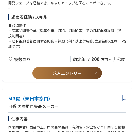
開発フェーズを経験でき、キャリアアップを図ることができます。
＜仕事内容＞
求める経験 / スキル
ヒト造血幹細胞を利用した細胞治療・遺伝子治療のCMC業務（直近ではFD
AへのIND申請）に携わっていただきます。
■必須要件
具体的には、ご経験やスキル等に応じて主に以下の業務の中からいくつか
・医薬品関連企業（製薬企業、CRO、CDMO等）でのCMC業務経験（特に
を担当いただきます。
規制関連）
・CMC規制業務（製造工程定義、SOP等文書化、QC、Comparability、G
・ヒト細胞培養に関する知識・経験（例：造血幹細胞/血液細胞/血球、iPS
MP対応、IND申請関連等）
細胞等）
・海外委託先（CDMO等）の管理とマネジメント、トラブルシューティン
・ビジネス英語中級以上（Reading and Writing スキル必須）
グ（米国との英語でのやり取り）
800
複数あり
想定年収
非公開
万円
~
・社外パートナーとの窓口業務
■歓迎要件
・CMCスタッフのマネジメント業務
・フローサイトメトリーを用いた実験の立案・実施の経験
＊以下の実験業務は必要に応じた支援やマネジメント
求人エントリー
・AML/ALL/MM等の造血器腫瘍やその他血液・免疫系疾患に関する知識・
・ヒト細胞を用いた分離、培養、解析等のin vitro実験及び付随した業務
経験
（計画の策定とデータレビュー・解釈含む）
・FDAまたはPMDAへのCMC関連申請経験
・ヒト細胞を用いた細胞培養法・製造法のスケールアップ実験（上記に同
・動物実験（マウス）の経験
じ）
・分子のスクリーニングや条件最適化に従事した経験
MR職（東日本窓口）
・ビジネス英語上級スキル（例：海外CDMOとのメール・会議対応が可能
なレベル）
日系 医療用医薬品メーカー
仕事内容
医薬関係者に面会の上、医薬品の品質・有効性・安全性などに関する情報