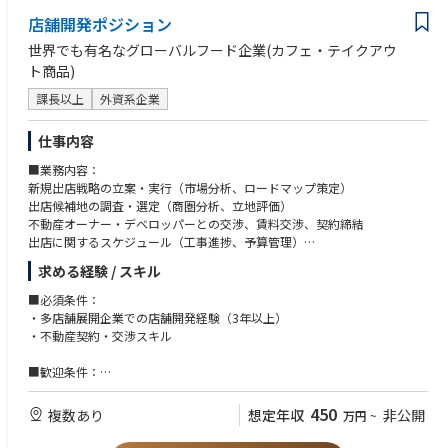
評価結果の説明や改善提案、デモンストレーション（お客様向けプロセス
（技術的な説明、打ち合わせ、簡単な文書作成を含みます）
店舗開発ポジション
紹介）、顧客の量産工場でのプロセス条件作り
■近い職種(企業によって定義が異なるため記載しております)
世界でも有名なグローバルフード企業(カフェ・テイクアウ
5. 本社（米国）との技術連携
・プロセスエンジニア
ト商品)
装置改善・不具合共有・次世代装置の開発支援。技術文書は英語が多く、
・技術マーケティング
メールなどで海外拠点と連携する場合があります
課長以上
外資系企業
・プロジェクトマネジメント
・アプリケーションエンジニア
6. プロジェクト管理
仕事内容
課題の定義、実験計画、スケジュール管理、チーム連携
■以下の経験をお持ちの方は、特に親和性があります
■業務内容：
・顧客の要望を整理し、技術的な観点で形にしてきた経験
7. 技術指導・ナレッジ共有
新規出店戦略の立案・実行（市場分析、ロードマップ策定）
・技術的な立場で、製品やサービスの価値を説明してきた経験
装置設置時のトレーニング。若手エンジニア育成
出店候補地の調査・選定（商圏分析、立地評価）
・社内外を巻き込んで、案件やテーマを前に進めた経験
不動産オーナー・デベロッパーとの交渉、賃料交渉、契約締結
・半導体材料、製造、装置メーカーでのプロセスエンジニアまたはアプリ
■扱う装置
出店に関するスケジュール（工事進捗、予算管理）
ケーションエンジニア経験
希望・経験に応じて、以下のいずれかを担当します：
既存店舗の再契約/移転・改装計画の推進（売上改善、ブランド価値向
求める経験 / スキル
エッチング（Etch）
上）
■歓迎要件
成膜（Deposition）
・材料、化学、物理系分野の大学院修了（修士または博士）
■必須条件：
洗浄（Wet Clean）
・半導体、電子材料、薄膜、成膜、エッチング、洗浄などに関わる知識や
・多店舗展開企業での店舗開発経験（3年以上）
PLP（新アプリケーション）
経験
・不動産契約・交渉スキル
（業務経験でなく、研究や評価レベルでも問題ありません）
■出張について
・装置メーカー、材料メーカー、デバイスメーカーなどでの評価、試作、
■歓迎条件：
・出張無し拠点
立ち上げ、顧客対応の経験
・飲食業界または小売業界での店舗開発経験
北海道オフィス
・実験結果やデータをまとめ、改善提案や報告を行った経験（DOE、統計
・商業施設・ロードサイド物件の開発経験
450
複数あり
想定年収
非公開
万円
~
広島オフィス
手法の名称を使っていなくても問題ありません）
・FCビジネスの店舗開発経験
北上サービスセンター
・顧客先や現場での評価対応、技術説明、レポート作成の経験