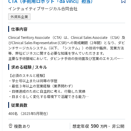
CTA（手術用ロボット『da vinci』担当）
エスカレーション対応：
機械／装置／設備のメンテナンス・保全経験
・国内テクニカルグループへのエスカレーションレポート作成
保全、組立、機械加工のご経験
インテュイティブサージカル合同会社
・US含むサポート部隊と連携による解決策の立案、実行、顧客報告
検査装置を扱ったご経験
②稼働装置改善に関するサポート：
外資系企業
▼ 半導体・製造プロセス系
プロジェクト参加、データ取得、アイディアの立案、装置性能改善品の評
半導体製造装置メーカー、または半導体デバイスメーカーでの業務経験
価、展開
生産技術、歩留まり改善、トラブル対応の経験
仕事内容
③次世代装置導入サポート：プロジェクト参加
以下いずれかの製品・工程に関わった経験
Clinical Territory Associate （CTA）は、Clinical Sales Associate （CSA）及
・立ち上げ、調整、性能確認
Deposition（薄膜）
びClinical Sales Representative (CSR)への育成期間（2年間）となり、ダビ
・故障対応
Etching（エッチング）
ンチサージカルシステム（以下、「システム」）の技術や臨床、営業方法
・評価サポート：データ取得、改善等
Wet Clean（洗浄）
等、弊社ビジネスに関する必要な知識を学んでいただきます。
・量産機対応向け準備：不具合点フィードバック、手順書作成、必要治具
PLP／パネル加工
主要な手術領域において、ダビンチ手術の技術面及び営業のエキスパート
等
▼ 電気・機械・設計・IT系
となるためのトレーニングを受け、配属されたエリアでの営業活動を通し
④その他
電気・機械図面、回路図、操作マニュアルの読解力
求める経験 / スキル
てシステム導入後の稼働率を最大化するサポートを行います。
・品質問題レポート、問題レポート等作成
機械設計経験、CADの知識
基本的な職務
・安全、品質問題防止のための事前検知レポート作成
【必須のスキルと経験】
電気設計、電気電子分野の知見
• 医師や医療スタッフに対して、ダビンチ手術テクノロジートレーニング
・顧客向け定例会議の資料作成、説明等
・学士号以上または同等の学歴
プログラミング経験（言語不問）
パスウェイ（初症例を実施される前に修了いただくことが必須となるトレ
・最低３年以上の営業経験（業界問わず）
Linuxの知見
ーニングプログラム）とスキルアップ過程について説明する。
■入社後の充実した研修
・目標達成のために自主的に考え、行動した実績
第二種電気主任技術者をお持ちの方
• 医師や医療スタッフに対して、オンサイトトレーニング（実機を使用し
スキルやキャッチアップ状況に応じて1～2カ月の研修があります。その後
・目まぐるしく変化する環境下で活躍できる能力
▼ コミュニケーション・調整力
た研修）とドライトレーニング（システムのセッティング、理論、概要の
は、OJTでフォローとなります。半年後位を目途に、装置を触り始め、2年
・誠実さ、素直さを兼ね備え、責任感を持った行動ができる方
顧客対応経験
従業員数
研修）を実施する。
後目途に独り立ちを頂くイメージです。
・MS Office（Excel/Word/PPT）の基礎的な知識
社内外・多部門との連携、調整業務の経験
• 担当施設全診療科のTR100トレーニング（ダビンチ執刀医が認定証取得
・日本語ネイティブ、もしくはN1相当レベル
400名
（2025年5月現在）
のために行うラボトレーニング）の練習を担当する。
■出張について
・普通自動車運転免許
■語学スキルについて
• 医師や医療スタッフに対して、製品のデモンストレーションやインサー
・出張無し拠点
英語の読み書きに抵抗がない方
590
複数あり
想定年収
非公開
万円
~
ビス（製品の説明と実際にシステムを触りながら理解していただく）を主
北海道オフィス
【望ましいスキルと経験】
（マニュアル理解、メール対応が中心。会話力は必須ではありません）