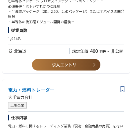
①半導体パッケージ プロセスインテグレーションエンジニア
・FCBGAパッケージの実装設計（2D / 2.5D / 2.xD）におけるプロセスイン
④ロジックテスト工程エンジニア
必須要件：以下いずれかのご経験
テグレーション業務全般
ロジックデバイスのテスト工程全体を担い、装置運用・工程改善を通じ
・半導体パッケージ（2D、2.5D、2.xDパッケージ）またはデバイスの開発
・チップレットを含む先端パッケージの試作立ち上げ、量産移行に向けた
て、生産性と安定稼働を実現するポジションです。
経験
プロセス構築
・半導体の後工程モジュール開発の経験
・パッケージおよびデバイスの電気的・機械的・熱的な解析および評価
【具体的な業務内容】
従業員数
・ウェハテスト／パッケージテスト装置の工程運用・管理
歓迎要件：
②実装TEG設計開発エンジニア
・テスト装置立上げおよび日常的な稼働サポート
・Flip Chipパッケージや後工程（Back-end）モジュール開発におけるプロ
1,024名
FCBGA、2D/2.5D、チップレット技術など最先端半導体パッケージの開発
・装置トラブル・工程問題の初期対応
セスインテグレーションの実務経験
に向け、
・生産量増加に向けた工程改善・運用最適化
400
北海道
想定年収
非公開
万円
~
TEG（Test Element Group）のエンジニアとして、下記の業務をご担当い
・製造・生産技術部門との連携業務
②実装TEG設計開発エンジニア
ただきます。
・半導体ウエハのスクライブ設計、ウェハへのTEG設計
⑤ロジックテストエンジニア
・BEOLの知見、
求人エントリー
・半導体ウェハにおけるスクライブ設計およびTEG設計
ロジック半導体の量産テストにおいて、テスタを用いたテストプログラム
・TEG設計に関わる経験
・BEOL（Back End of Line）の構造・材料特性を踏まえたプロセスルール
の開発・運用を通じて、製品品質および量産安定性を支えるポジションで
の設計・開発
す。
③半導体パッケージプロセス開発エンジニア
・有機基板側のTEGパターン設計（層構成、ビア、ライン/スペースなど）
必須要件：
・電気的・機械的・熱的な観点から、パッケージ構造が信頼性要件を満た
【具体的な業務内容】
電力・燃料トレーダー
・半導体ウエハのバックグラインド、ダイシングのユニットプロセス、各
すかの検証・設計フィードバック
・ロジックテスタ／メモリテスタを用いたテストプログラム開発・保守
種インパクトテープの評価の経験
大手電力会社
・プロトタイプの試作・評価・故障解析の実施
・ウェハテスト／パッケージテストでのテスト条件設定・実行
・高分子材料に関する知見をお持ちの方
・TEGを用いた故障モードの抽出、測定手法の確立（例：抵抗/容量測定、
・テスト結果の解析および不良の一次切り分け
・半導体パッケージプロセスにおける、Flip Chip、BGA、SMDプロセス開
上場企業
接続信頼性、反り/応力評価など）
・デバイス・製造部門と連携したテスト改善対応
発、接続評価の経験
・パッケージ仕様に応じた最適なTEG・試作品設計の指針策定
・量産フェーズでのテスト運用サポート
仕事内容
歓迎要件：
③半導体パッケージプロセス開発エンジニア
【使用ツール・環境】
電力・燃料に関するトレーディング業務（現物・金融商品の売買）を行い
・半導体パッケージプロセスにおける、バックグラインド、ダイシングプ