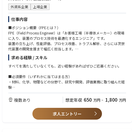
外資系企業
上場企業
仕事内容
■ポジション概要（FPEとは？）
FPE（Field Process Engineer）は「お客様工場（半導体メーカー）の現場
に入り、装置のプロセス技術を最適化するエンジニア」です。
装置の立ち上げ、性能評価、プロセス改善、トラブル解析、さらには次世
代装置の開発支援まで幅広く担当します。
求める経験 / スキル
■主な業務内容
1. 半導体製造装置の立ち上げ
すべてを満たしていなくても、近い経験があればぜひご応募ください。
工場に導入されたLam装置を稼働させ、レシピ（プロセス条件）を最適化
する
■必須要件（いずれかに当てはまる方）
・材料、化学、物理などの分野で、研究や開発、評価業務に取り組んだ経
2. 前工程プロセス性能の検証・改善
験
形状異常、膜厚ばらつき、エッチング速度低下などをデータ分析・実験計
（大学院での研究経験、またはそれに近い実務経験を想定しています）
画（DOE）で改善。歩留まり向上を支援
・実験や評価を通じて、条件を変えながら結果を確認し、「なぜその結果
650
1,800
複数あり
想定年収
万円
~
万円
になったのか」を考え、説明してきた経験
3. トラブルシュート（原因解析）
・技術的な内容について、社内外の関係者と会話しながら、認識をすり合
ガス、温度、圧力、RF、チャンバー状態などの装置パラメータを解析し、
求人エントリー
わせたり、方針を決めた経験
原因を切り分ける
・現場や装置、実機を扱う業務の中で、想定外のトラブルや課題に対し、
原因を考え、対策を実行した経験
4. 顧客との技術連携
・日本語での業務遂行が可能な方