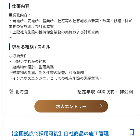
で、高いモチベーションで仕事に取り組むことができます。
仕事内容
・社内の風通しが良く、若い世代であっても自由に意見を言える環境で
す。
■業務内容：
・定期的な1on1も実施しているため、上司とのコミュニケーションもと
・発電所、変電所、営業所、社宅等の社有施設の新築・改築・修繕・除却
りやすい環境です。
業務の実施および計画立案
・社内イベントも随時開催されており部署の垣根を超えたコミュニケーシ
・上記社有施設の維持保全業務の実施および計画立案
ョンをとることができます。
■配属先：
求める経験 / スキル
・土木建築部門のうち、発電所・変電所・営業所・社宅の営繕業務を実施
する役割・グループに配属
◇必須要件
・下記いずれかの経験
■魅力：
└建築物の設計、監理業務
変電所・発電所・事務所等様々な建屋を2,000棟以上保有しており、設
└建築物の耐震、耐久性等の調査、診断業務
計、工事監理に加え、維持保全業務、改修計画の立案、法令対応業務等、
└インハウスエンジニアとしての社有施設の営繕業務
建物の計画・設計・建設・維持管理・除却までの一貫した業務に携わるこ
・北海道内の転勤を許容いただける方（建築担当の8割は札幌勤務です
とが可能です。
が、道内各地でのプロジェクトに参画する可能性があるため北海道内での
400
北海道
想定年収
非公開
万円
~
転勤が発生します）
■入社後のキャリアプラン：
・1級もしくは2級建築士の資格を保有、または1級建築士取得に明確な意
上記の通り、社有施設の営繕業務だけではなく、事業領域拡大に向けたコ
求人エントリー
欲のある方
ンストラクションマネジメント、コミッショニングに関する社外営業等の
＜必要資格＞
他、「カーボンニュートラル」の実現に向け、水力・火力発電所の建設
歓迎条件：建築士一級、建築士二級
や、原子力の安全対策、事業領域拡大に向けた建築技術の専門知識を生か
した様々なプロジェクトに参画することでキャリアアップいただきます。
【全国拠点で採用可能】自社商品の施工管理
■働き方について：