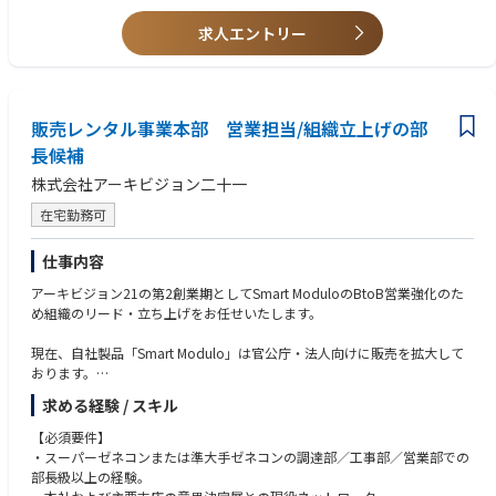
導する。
広島オフィス
・英語力
• システムを使用した手術に立会い、製品の安全使用のためにサポートす
北上サービスセンター
・医療業界、特に医療機器業界経験者
求人エントリー
る。
四日市テクノロジーセンター※四日市拠点のみ入社後1～2年目に研修の一
• 上記活動や手術室に対する営業活動、カスタマーサポートトレーニング
環で北上への出張が生じる場合がございます。
等を通じて、チームの四半期目標達成に貢献する。
• 上記の営業活動を通じて、エリアにおけるシステムの認知向上および術
・出張有り拠点
式の採用に繋がる営業活動、マーケティング活動のサポートやコーディネ
本社(新横浜)
販売レンタル事業本部 営業担当/組織立上げの部
ーションを行う。
長候補
• 日報（営業・症例報告、営業活動の結果）や経費精算、社内オンライン
■幅広いキャリアパス
株式会社アーキビジョン二十一
トレーニングや社内システムを使用した事務処理を行う。
※本ポジションからのキャリアパスとなります※
1. ジュニアFSE → シニアFSE
在宅勤務可
より複雑な装置や顧客対応を担当
チームリーダーとして新人育成やプロジェクト管理を担う
仕事内容
2. テクニカルスペシャリスト
特定装置や工程に特化した専門家
アーキビジョン21の第2創業期としてSmart ModuloのBtoB営業強化のた
顧客への高度な技術提案やトラブル解決をリード
め組織のリード・立ち上げをお任せいたします。
3. フィールドプロセスエンジニア／リージョナルテクノロジーエンジニア
顧客要求に基づくプロセス条件の確立、評価、改善
現在、自社製品「Smart Modulo」は官公庁・法人向けに販売を拡大して
新装置のプロセス立ち上げや歩留まり改善、次世代技術開発サポート
おります。
4. テクニカルサポート／アプリケーションエンジニア
展開事例：https://www.archi21.co.jp/archives/smamo_ex
顧客からの技術問い合わせ対応、製品改善へのフィードバック
求める経験 / スキル
本社開発部門との橋渡し役
ハウスメーカーをバックボーンに持ち木造建築のメリットを生かした、ム
【必須要件】
5. マネジメント職（チームリーダー → マネージャー）
ービングハウスを展開されており自治体を中心に従業員寮・仮設住宅・保
・スーパーゼネコンまたは準大手ゼネコンの調達部／工事部／営業部での
顧客からの技術問い合わせ対応、製品改善へのフィードバック
育所などに活用されております。
部長級以上の経験。
本社開発部門との橋渡し役