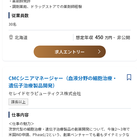
・薬剤師免許
ます。
・調剤薬局、ドラッグストアでの薬剤師経験
従業員数
【 店舗情報 】
定休日：日祝
30名
営業時間：月・水（9:00-19:00）、火・木（9:00-17:00）
金（9:00-18:00）、土（9:00-13:00）
450
北海道
想定年収
非公開
万円
~
個人在宅件数：60件程度
処方箋枚数：2000/月
処方箋内容：小児科、皮膚科、面受付
求人エントリー
渡辺一彦小児科医院、白石スキンケアひふ科クリニックの処方を主に応需
CMCシニアマネージャー（血液分野の細胞治療・
遺伝子治療製品開発）
セレイドセラピューティクス株式会社
課長以上
仕事内容
＜仕事の魅力＞
次世代型の細胞治療・遺伝子治療製品の創薬開発について、今後2～3年で
米国IND申請、Phase1/2という、創薬ベンチャーでも最もダイナミックな