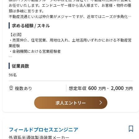
共有クラスの開催を通じて、Lamの世界中の技術コミュニティと積極的に
お任せいたします。エンドユーザー様から法人様まで、お客様・物件の種
知識を共有する。
類は多岐に亘ります。
不動産流通といえば仲介業がメジャーですが、近年ではニーズが多角化し
エスカレーション管理およびファブ／サイトでの日常的なやり取りを通じ
ており同社では不動産売買を通じて様々な課題解決を行っています。
て、ローカルのアカウントチームエンジニアを指導・育成する。また、エ
求める経験 / スキル
これまでのご経歴により、エンドユーザー様向けの売買仲介から建売販
スカレーションに至っていない課題への対応を支援し、エスカレーション
売、不動産用地仕入れ等メインでご担当頂く業務を決定しますが、お客様
【必須】
の未然防止に貢献する。
の課題に応じて何でもできるのが同社の強みです。
・売買仲介、住宅営業、用地仕入れ、土地活用いずれかにおける不動産営
業経験
ビジネス上の必要性に応じて、PM／BD／Salesと連携する。また、顧客の
・金融機関における営業経験者
技術ロードマップを理解し、装置停止時間の削減やエスカレーション期間
の短縮を通じて、システム全体の生産性および効率性の向上に重点を置
※管理監督職の場合
く。
従業員数
・メンバーマネジメントの経験
【歓迎】
顧客に対して、会社を代表する立場としてプロフェッショナルに対応す
96名
資格：宅地建物取引士
る。会社の製品ラインおよびFKMに関する知識を活用し、新たな追加ニー
ズが確認された際には、既存顧客および潜在顧客に適切な情報を提供す
600
2,000
複数あり
想定年収
万円
~
万円
る。
エスカレーション対応、システムアップグレード、評価の過程において、
求人エントリー
良好な顧客関係を構築する。
フィールドプロセスエンジニア
外資系半導体製造装置メーカー