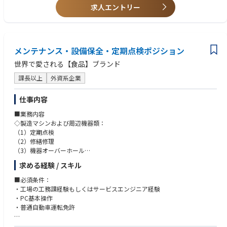
四日市テクノロジーセンター※四日市拠点のみ入社後1～2年目に研修の一
・英語の技術資料を読むことに抵抗がない方
求人エントリー
■求める人物像
環で北上への出張が生じる場合がございます。
または、簡単な技術的なやり取りができる方
・戦略的思考と実行力を兼ね備えた方
・複数の関係者と調整しながら、業務やプロジェクトを進めた経験
・社内外の関係者と円滑にコミュニケーションできる方
・成長企業でキャリアアップを目指したい方
メンテナンス・設備保全・定期点検ポジション
世界で愛される【食品】ブランド
課長以上
外資系企業
仕事内容
■業務内容
◇製造マシンおよび周辺機器類：
（1）定期点検
（2）修繕修理
（3）機器オーバーホール
（4）在庫管理
求める経験 / スキル
（5）部品調達全般
（6）緊急対応
■必須条件：
（7）その他
・工場の工務課経験もしくはサービスエンジニア経験
◇店舗修繕：依頼発生都度（マシンがある店舗のみ）
・PC基本操作
※店舗冷蔵庫、冷凍庫等の修繕、保守等は無し（別の業者依頼）
・普通自動車運転免許
■業務のポイント
■歓迎条件：