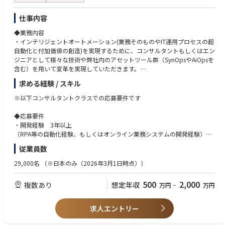
・自動外観検査装置（AOI） を用いた検査業務
・超音波顕微鏡（C-SAM等）やＸ線検査装置 を用いた内部欠陥検査
仕事内容
・検査結果の分析、レポート作成、工程改善提案
・製造プロセス・品質保証部門との連携による不良要因の解析・改善活動
◆業務内容
・インテリジェントオートメーション(業務そのものやIT運用プロセスの超
自動化と付加価値の創造)を実現するために、コンサルタントもしくはエン
ジニアとして様々な技術や弊社内のアセットツール群（SynOpsやAiOpsを
含む）を用いて変革を実現していただきます。
・最新テクノロジーを組合せ、End to End の業務をサポートするシステ
求める経験 / スキル
ムを提案・開発し、効果創出までを担っていただきます。
・お客様へ弊社アセット群、ワークフロー、チャットボット、AI-OCRやR
※以下コンサルタントクラスでの応募要件です
PA導入など、業務効率化を実現する仕組みを短サイクルで提案し実現する
スプリント型の変革を推進していただきます。
◆応募要件
・業務やITオペレーション、日々の作業チケットに関するデータを収集
・開発経験 3年以上
し、分析し、ダッシュボードで可視化することにより継続的な変革をもた
（RPA等の自動化経験、もしくはオンライン業務システムの開発経験）
らすための仕組みを提案し、構築していただきます。
・インフラ構築経験 3年以上（クラウド環境、サーバー・NW構築）
従業員数
・これらの業務に携わることで、ビジネスの変化に合わせながらITシステ
・SI管理もしくは業務/ITコンサル経験（人事・会計・調達領域
ムを継続して活用していく「Living Systems(進化し続けるシステム)」の実
29,000名
（※日本のみ（2026年3月1日時点））
現を推進していただきます。
◆望ましい経験・スキル
・Splunkを用いた構築業務
500
2,000
複数あり
想定年収
万円
~
万円
【TfLSは、以下の8つのチームから構成されています】
・Celonis等を用いたProcessMining経験
プロジェクトのフェーズごとに複数チームが連携し、それぞれの強みを発
・ワークフロー基盤、AI-OCR、チャットボットの開発経験
揮しながらインテリジェントオートメーションを実現します。
・Pythonのプログラミング経験
求人エントリー
・統計学、機械学習の知⾒
■オートメーションチーム （Automation）
・Business Analystとしての業務自動化コンサルティングの経験（自社/ベ