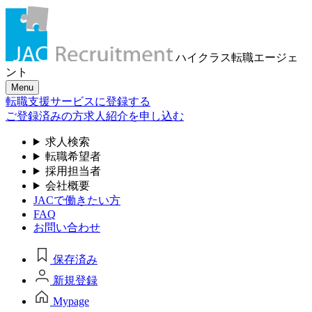
ハイクラス転職
エージェ
ント
Menu
転職支援サービスに登録する
ご登録済みの方
求人紹介を申し込む
求人検索
転職希望者
採用担当者
会社概要
JACで働きたい方
FAQ
お問い合わせ
保存済み
新規登録
Mypage