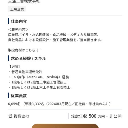
三浦工業株式会社
・月平均残業時間20～30時間程度（全社）
・平均有給休暇取得日数17.4日／20日（全社）
上場企業
※女性の育休取得率は100％、男性も5年で14名の取得実績があり、社員
に対する福利厚生も充実しています。
仕事内容
＜職務内容＞
産業用ボイラ・水処理装置・食品機械・メディカル機器等、
自社商品における設備設計・施工管理業務をご担当頂きます。
取扱商材はこちら↓
https://www.miuraz.co.jp/product/
求める経験 / スキル
大きく分けて３つの部門で現在募集しております。
【必須】
具体的な担当部門は、ご経験や保有資格等で検討させていただきます。
・普通自動車運転免許
●ボイラ部門
・CAD操作（AutoCAD、Reblo等）経験
●アクア部門（水処理）
・1級もしくは2級管工事施工管理技士
●メディカル部門
・1級もしくは2級土木工事施工管理技士
従業員数
＜業務詳細＞
【歓迎】
・自社プラントの機械・電気設備の設備計画
メーカー、ゼネコン、サブコン業界、水処理装置、設備業界
6,059名
（単独3,332名（2024年3月現在／正社員・準社員のみ））
・納入現場の施工図作成、機械・電気設備における搬入計画や図面作成
重電業界、発電プラント等でのプラント設計・施工管理経験者
・現場での搬入指示や現場管理業務（人員管理、工程管理、安全管理な
500
複数あり
想定年収
非公開
万円
~
ど）
※メディカル部門（東京）のみ
・営業のフォローなど
病院・製薬・研究所等の業界経験者および