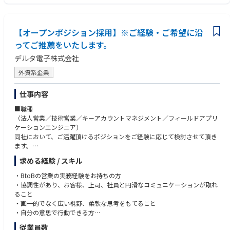
・ エネルギーマネジメント分野における中長期戦略策定
・ 新たな収益モデルの検討
・ 制度変更や市場環境変化を踏まえた事業戦略の立案
【オープンポジション採用】※ご経験・ご希望に沿
電力市場制度・蓄電池・DX・事業開発が交差する最前線のフィールドで、
ってご推薦をいたします。
数十MW規模の蓄電池アセットやVPPを活用した新たなエネルギービジネ
デルタ電子株式会社
スの創出に挑戦いただきます。
外資系企業
※本求人へ応募いただくと、応募書類（履歴書、職務経歴書、推薦書等）
に関して以下中部電力グループ3社間において共有させていただく場合が
仕事内容
あります
＜対象となる中部電力グループ３社＞
■職種
・中部電力株式会社
（法人営業／技術営業／キーアカウントマネジメント／フィールドアプリ
・中部電力ミライズ株式会社
ケーションエンジニア）
・中部電力パワーグリッド株式会社
同社において、ご活躍頂けるポジションをご経験に応じて検討させて頂き
ます。
仕事内容は面接を通じて決定致しますが、詳細に関しては担当までお問合
求める経験 / スキル
せ下さい。
【扱う製品について】
・BtoBの営業の実務経験をお持ちの方
当社の手がける3つの事業のうち、いずれかに配属の予定です。配属事業
・協調性があり、お客様、上司、社員と円滑なコミュニケーションが取れ
の分野により、扱う商品が異なります。
ること
■パワーエレクトロニクス
・画一的でなく広い視野、柔軟な思考をもてること
ノートパソコンやゲーム機の電源アダプタなどを扱います。業界内では有
・自分の意思で行動できる方
名で、なんと世界のシェア約50％。自社オリジナル商品のほか、大手電
【歓迎】
従業員数
機メーカーのOEMやODMの商品も手がけています。