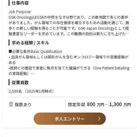
仕事内容
担えるように成長していくことができます。
2. テクニカルスペシャリスト
（ご経験やスキルによってその方に最適と考えられるフォロー・アサイン
特定装置や工程に特化した専門家
Job Purpose:
を行います。）
顧客への高度な技術提案やトラブル解決をリード
GSK OncologyはGSKの中核をなす分野であり、この数年間で多くの進歩
3. フィールドプロセスエンジニア／リージョナルテクノロジーエンジニア
がありました。がん領域での存在価値を確立するための活動を通じて、数
顧客要求に基づくプロセス条件の確立、評価、改善
多くの新しい経験を得ることが可能です。GSK-Japan Oncologyとして経
新装置のプロセス立ち上げや歩留まり改善、次世代技術開発サポート
験豊富なリーダーを求めています。この職務の目的は新たに立ち上げた担
4. テクニカルサポート／アプリケーションエンジニア
当テリトリを責任者として管理し、ブランド戦略を完遂して目標達成する
顧客からの技術問い合わせ対応、製品改善へのフィードバック
求める経験 / スキル
ことを主な責務としています。また社外のステークホルダーと強固で戦略
本社開発部門との橋渡し役
的なパートナーシップを構築することが求められています。営業における
■必要な条件Basic Qualification
5. マネジメント職（チームリーダー → マネージャー）
CompetencyとCapabilityを発揮して価値あるビジネス関係を築き、科学
• 血液がん領域もしくは固形がんを含むオンコロジー領域での営業経験が
顧客からの技術問い合わせ対応、製品改善へのフィードバック
的根拠に基づくソリューションの提供を通じて患者さんや顧客に唯一無二
ある
本社開発部門との橋渡し役
の価値を提供します。この職務では社内のステークホルダーと協力して部
•医師との面談で患者に焦点を当てた議論ができる（One Patient Detailing
6. 営業・カスタマーサクセス・コンサルティング
門横断的に働き、オンコロジーブランドと販売戦略の達成に貢献すること
の実践経験）
技術知識を活かしたソリューション提案型営業
が求められます。GSKは「患者さんのために高い志を持つ（Ambitious for
•社内外において、他者との良好な協業／協力関係を構築できる
顧客の生産性改善や新技術導入支援
従業員数
patients）」「結果に責任を持つ（Accountable for Impact）」「正しい
•コンプライアンス順守・Governanceマインドセットを有している
ことをする（Do the right thing）」という文化を大事にしています。これ
•大学病院及び基幹病院での成功実績および新薬採用経験を有している
2,500名
（2025年1月時点）
らの価値観を理解し体現することはGSKの更なる成長にとって非常に重要
•優れたコミュニケーション能力、提案力、問題解決能力
なことだと考えています。
•論文に興味を持ち、最新情報を自ら学ぶことができる
800
1,300
複数あり
想定年収
万円
~
万円
•ビジネスニーズに応じて出張可能
Primary Responsibilities:
•会社方針に従ってオンコロジー製品を全ての顧客に届けるために担当テ
学位/資格/語学力 Education/certification/Language
求人エントリー
リトリを管理する。
•大学卒業以上
•マーケティングプランを理解して担当テリトリのビジネスプランを作成
•MR認定資格
し、目標達成のために確実に実行する。
•普通自動車運転免許証