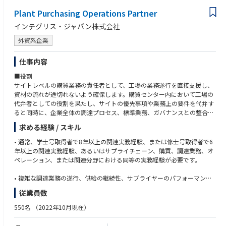
•設定した目標の達成、及び日々の進捗管理を行う。
•全ての主要なステークホルダーに対して適切に対応する。
Plant Purchasing Operations Partner
■望ましい条件 Preferred Qualification
•製品知識・スキルの習得など積極的に自己啓発を行う
•募集勤務地における、血液癌領域もしくはオンコロジー領域における勤
インテグリス・ジャパン株式会社
•活動によって再現性のある成功例は積極的にチーム内で共有する
務経験およびネットワークを有している
•会社のビジネス方針・手順・ルールなどの関連事項を常に把握し、100%
•多発性骨髄腫／骨髄繊維症での活動経験
外資系企業
遵守した実施を保証する。
•デジタル/オムニチャネルアプローチによる営業経験
仕事内容
■役割
サイトレベルの購買業務の責任者として、工場の業務遂行を直接支援し、
資材の流れが途切れないよう確保します。購買センター内において工場の
代弁者としての役割を果たし、サイトの優先事項や業務上の要件を代弁す
ると同時に、企業全体の調達プロセス、標準業務、ガバナンスとの整合性
を確保します。生産スケジュール、顧客への約束、在庫状況、および業務
求める経験 / スキル
パフォーマンスに影響を及ぼす複雑な供給および業務上の課題の解決を主
導します。計画、運用、品質、物流、および調達業務の各チームと緊密に
• 通常、学士号取得者で8年以上の関連実務経験、または修士号取得者で6
連携し、リスクを軽減し、エスカレーションを調整するとともに、供給制
年以上の関連実務経験、あるいはサプライチェーン、購買、調達業務、オ
約、品不足、および納品に関する問題の迅速な解決を推進します。直接的
ペレーション、または関連分野における同等の実務経験が必要です。
な権限ではなく影響力を通じて高度な調達業務のリーダーシップを発揮
し、一貫した実行慣行、サプライヤーのパフォーマンスリスクに対する可
• 複雑な調達業務の遂行、供給の継続性、サプライヤーのパフォーマン
視性、および拠点の優先事項と地域調達センターの活動との整合性を確保
ス、および例外管理といった課題への対応実績があること。
従業員数
します。サプライチェーン全体におけるサービス、信頼性、および実行効
率を向上させる継続的改善の取り組みを支援します。
• 調達業務、購買プロセス、供給計画の概念、およびERP/MRPシステム
550名
（2022年10月現在）
（SAPが望ましい）に関する高度な知識。
■業務内容