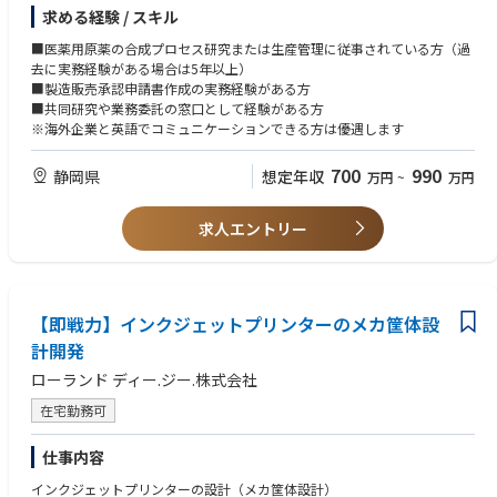
◎チーム制での営業になるので、設計、インテリアコーディネーター、施
求める経験 / スキル
工管理と連携し分業することにより効率化／営業に集中できる環境の実現
■医薬用原薬の合成プロセス研究または生産管理に従事されている方（過
去に実務経験がある場合は5年以上）
■当社について：
■製造販売承認申請書作成の実務経験がある方
東証グロース市場に上場。
■共同研究や業務委託の窓口として経験がある方
高い住宅性能と省エネ性能、そして北海道で働く誰もが手の届く価格設定
※海外企業と英語でコミュニケーションできる方は優遇します
を強みとし、新築の住宅を提供しています。
コロナやウッドショックによる市場環境の大きな変化以前より、これまで
700
990
静岡県
想定年収
万円
~
万円
のアナログ的な集客方法からデジタルマーケティングを活用した集客にい
ち早く脱却し、年々集客数を伸ばしています。
生産性と少人数体制による早い出店スピードを実現し成長し続けていま
求人エントリー
す。
■インセンティブ：
・頑張り次第でしっかり稼げる！
【即戦力】インクジェットプリンターのメカ筐体設
売上金額の約2%を支給（前年度実績）／年間売上額が一定額以上等の条
件有
計開発
ローランド ディー.ジー.株式会社
在宅勤務可
仕事内容
インクジェットプリンターの設計（メカ筐体設計）