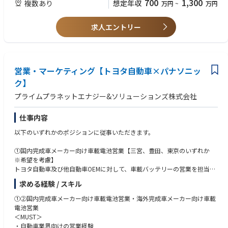
700
1,300
複数あり
想定年収
万円
~
万円
• 供給制約、資材不足、在庫リスク、生産に影響を及ぼす混乱など、供給
• 企画、運用、品質、物流、財務、調達の各チームにまたがる部門横断的
および調達実行における複雑な課題の解決を主導する。
な課題解決を主導し、ステークホルダーに働きかけた経験。
• 工場、サプライヤー、計画部門、品質部門、購買センターの各チーム間
求人エントリー
のエスカレーション管理を調整・推進し、問題の迅速な解決を図る。
• リスクを特定し、データを分析し、業務パフォーマンスと供給の信頼性
• 調達業務における主要な現場窓口として、実行上の意思決定において工
を向上させる実践的な解決策を策定できる実証済みの能力。
場の優先事項や要件が適切に反映されるよう確保する。
• 業務パフォーマンスに影響を及ぼす可能性のある、サプライヤーのパフ
• ガバナンスプロセス、KPI管理、エスカレーション体制、および継続的改
ォーマンス、供給の継続性、および履行に関する新たなリスクを特定し、
営業・マーケティング【トヨタ自動車×パナソニッ
善イニシアチブの策定または支援の経験。
伝達する。
ク】
• 計画およびオペレーションチームと連携し、調達業務が生産スケジュー
• 優れた分析力、コミュニケーション能力、問題解決能力を備え、直接的
プライムプラネットエナジー&ソリューションズ株式会社
ル、在庫戦略、および顧客の需要要件を確実にサポートするよう努める。
な権限を持たない状況でも意思決定に影響を与えることができる。
• 繰り返し発生する供給の混乱や実行上の課題について、根本原因の分析
および是正措置を推進する。
• 指標、ダッシュボード、および業務パフォーマンス指標を活用して、意
仕事内容
• S&OEおよびS&OPプロセスを含む業務ガバナンスの場を通じて、調達実
思決定を支援し、実行成果を向上させた経験。
以下のいずれかのポジションに従事いただきます。
行上のリスクやパフォーマンスの課題が適切に上層部に報告されるよう確
保する。
①国内完成車メーカー向け車載電池営業【三宮、豊田、東京のいずれか
• 担当拠点全体で、標準業務、エスカレーションのルール、および調達ガ
※希望を考慮】
バナンスの実践を推進する。
トヨタ自動車及び他自動車OEMに対して、車載バッテリーの営業を担当い
• 購買実行のパフォーマンスを分析し、主要指標を活用して、納期遵守、
ただきます。
在庫健全性、フルフィルメントの正確性、および問題解決の有効性に関す
求める経験 / スキル
＜具体的には＞
る改善機会を特定する。
・トヨタ自動車及び他自動車OEM向けの顧客営業
• 可視性、標準化、および実行パフォーマンスを向上させるプロセス改
①②国内完成車メーカー向け車載電池営業・海外完成車メーカー向け車載
・量産後の数量管理・品質に関する窓口対応 等
善、自動化イニシアチブ、およびデジタルツールの導入を支援する。
電池営業
・新規プロジェクトの製品仕様、数量、日程、価格及び投資等の商談及
• 購買プロセス、エスカレーション管理、およびリスク軽減戦略につい
＜MUST＞
び契約管理
て、調達、計画、およびオペレーションのステークホルダーに対し、ガイ
・自動車業界向けの営業経験