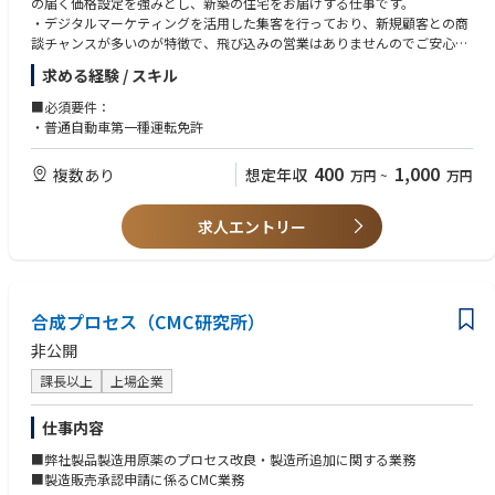
の届く価格設定を強みとし、新築の住宅をお届けする仕事です。
着実に身につけていただきます。
・デジタルマーケティングを活用した集客を行っており、新規顧客との商
・中期（3～5年目） 現場経験を活かし、本社主管グループで用地業務全
談チャンスが多いのが特徴で、飛び込みの営業はありませんのでご安心く
体の基盤づくりや業務改善に取り組んでいただきます。
ださい。
・長期（5年以上） チームリーダーや管理職として、用地業務全体の品
求める経験 / スキル
質向上や組織力強化、後進育成に貢献することを期待しています。
◇WEBから来店予約されたお客様へ、モデルハウスやショールームのご案
■必須要件：
内
・普通自動車第一種運転免許
（会社案内や当社住宅の仕様やスペックのご案内）
⇩
400
1,000
複数あり
想定年収
万円
~
万円
◇お客様の予算やイメージ、ライフプランをヒアリング
（タブレットでの自動プランニングや、設計士が同席）
⇩
求人エントリー
◇土地、住宅ローン、アフターサービスのご案内
⇩
◇最適なプランのご提案
⇩
合成プロセス（CMC研究所）
◇ご契約
⇩
非公開
◇お引渡しetc..
課長以上
上場企業
◎デジタルマーケティング（SNS・WEB広告など）での集客が強みなので
集客なしで、商談からスタート！
仕事内容
◎いきなり家は提案しません。「なぜ家を建てるのか」からコンセプトづ
■弊社製品製造用原薬のプロセス改良・製造所追加に関する業務
くりまでを共に考え、１回で納得いく家づくりを通じて、お客様の幸せに
■製造販売承認申請に係るCMC業務
とことん寄り添う営業