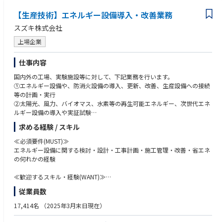
【生産技術】エネルギー設備導入・改善業務
スズキ株式会社
上場企業
仕事内容
国内外の工場、実験施設等に対して、下記業務を行います。
①エネルギー設備や、防消火設備の導入、更新、改善、生産設備への接続
等の計画・実行
②太陽光、風力、バイオマス、水素等の再生可能エネルギー、次世代エネ
ルギー設備の導入や実証試験
求める経験 / スキル
≪具体的には≫
国内（主に静岡県）、国外（主にインド）の工場、実験施設等に対する、
≪必須要件(MUST)≫
下記設備の導入や老朽更新、改善の検討、仕様決定、手配、工事計画、施
エネルギー設備に関する検討・設計・工事計画・施工管理・改善・省エネ
工管理
の何れかの経験
或いはカーボンニュートラルに関する設備導入や調査・実証・標準化等
①エネルギー設備（受変電、ガス、水、圧縮エア等）や、防消火設備（火
≪歓迎するスキル・経験(WANT)≫
災報知器、消火栓等）
関連資格として
従業員数
②太陽光、風力、バイオマス等の再生可能エネルギー設備、水素等の次世
電気主任技術者、電気工事士、高圧ガス関係資格、エネルギー管理士、消
代エネルギー設備
防設備士、管工事施工管理技士等
17,414名
（2025年3月末日現在）
≪組織のミッション≫
≪必須資格≫