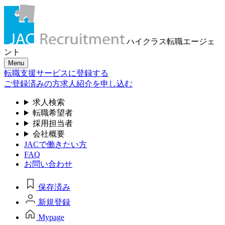
ハイクラス転職
エージェ
ント
Menu
転職支援サービスに登録する
ご登録済みの方
求人紹介を申し込む
求人検索
転職希望者
採用担当者
会社概要
JACで働きたい方
FAQ
お問い合わせ
保存済み
新規登録
Mypage