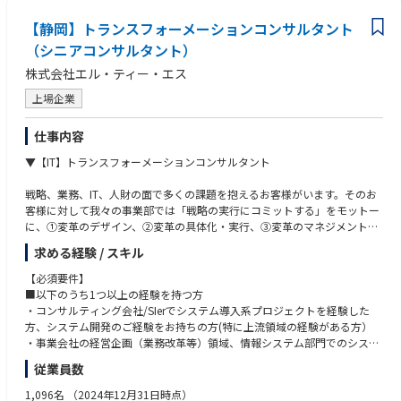
・プロモーション・受注活動
【静岡】トランスフォーメーションコンサルタント
・担当お客様戦略立案・遂行
・顧客への見積業務
（シニアコンサルタント）
・お客様とのネゴシエーション
株式会社エル・ティー・エス
・社内営業関連業務
・量産・補修部品の受注手配業務
上場企業
・試作手配・試作納期調整・管理
仕事内容
【働き方・就業環境】
■リモートワーク頻度
▼【IT】トランスフォーメーションコンサルタント
週１～２日程度のリモートワーク勤務を併用することが多いです。
業務状況次第では、ほとんど毎日出社となることもあります。
戦略、業務、IT、人財の面で多くの課題を抱えるお客様がいます。そのお
客様に対して我々の事業部では「戦略の実行にコミットする」をモットー
■平均残業時間
に、①変革のデザイン、②変革の具体化・実行、③変革のマネジメントを
担当者レベルでは、多い時で月25～30時間程度（年４～５か月）、通常時
価値として提供しています。
求める経験 / スキル
で月15～20時間程度の残業時間が想定されます。
主任クラスでは多くて月30～35時間程度（年４～５か月)、通常時で月20
【業務内容】
【必須要件】
～25時間程度の残業時間が想定されます。
■戦略立案/構想策定
■以下のうち1つ以上の経験を持つ方
・DX戦略/構想策定支援（IT/デジタル技術を活用した経営課題の解決）
・コンサルティング会社/SIerでシステム導入系プロジェクトを経験した
・デジタル技術を活用した新規事業創出・事業/サービス開発支援
方、システム開発のご経験をお持ちの方(特に上流領域の経験がある方）
【仕事の魅力・やりがい・キャリアパス】
・経営戦略・事業戦略策定
・事業会社の経営企画（業務改革等）領域、情報システム部門でのシステ
・中期経営計画策定
ム導入プロジェクトへの参画経験がある方
■ Astemoは独立系グローバルサプライヤーのため、世界中の自動車・二
従業員数
輪車メーカーを顧客として 国内だけでなく海外のお客様・仲間と連携して
■ビジネストランスフォーメーション推進
■以下すべて必須
1,096名
（2024年12月31日時点）
事業をおこなっており、活躍の場はグローバルに広がっています。