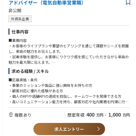
・ 市場運用スキームの構築
アドバイザー（電気自動車営業職）
・ システム企画・開発推進
【働き方】
非公開
・ パートナー企業との事業開発
リモートワーク：有 ・週に1回可能(但し、配属から業務に慣れるまでの
半年間は出社頂く)
外資系企業
【業務詳細】
出張の有無：有
主に蓄電池等の分散型エネルギーリソースを活用した、事業開発、システ
夜勤の有無：無
仕事内容
ム関連など横断的に携わっていただきます。
■業務内容
■ VPP・蓄電池事業の企画・推進
・お客様のライフプランや要望のヒアリングを通じて課題やニーズを把握
系統用蓄電池、需要家蓄電池を活用したビジネスモデルの構築
し、車両の魅力をお伝えします。
・ DR、VPPサービスの企画・事業開発
・試乗体験を提供し、お客様にワクワク感を感じていただきながら車両の
・ パートナー企業とのアライアンス推進
魅力を最大限に伝えます。
・お客様のニーズに合わせた車両の提案、購入プランや納車までのプロセ
求める経験 / スキル
■ システム企画・運用推進
ス説明を行います。
・ VPP・蓄電池制御システムの企画
・個人および店舗のKPI達成を目標に、日本の目標販売台数達成に貢献し
■応募資格・条件
・ ベンダーや社内関係部署と連携した要件定義・開発推進
ます。
・事業のミッションや製品に強い興味をお持ちの方
・ システム運用体制の整備
・電話営業を通じた試乗予約の促進や顧客情報の取得を行います。
・顧客対応に優れた経験がある方
・個人のKPIや店舗KPIの達成を目指し、チームワークを発揮できる方
■ 市場運用スキームの構築
・高いコミュニケーション能力を持ち、顧客対応や社内業務を円滑に行え
・ 需給調整市場、卸電力市場（JEPX）、容量市場等を活用した運用戦略
る方
立案
・過去2年間、無事故の日本の運転免許を有する方
400
1,000
複数あり
想定年収
万円
~
万円
・ 市場制度分析および事業性評価
・ 市場取引に係る業務フロー構築・高度化
求人エントリー
■ 新サービス・事業戦略の立案