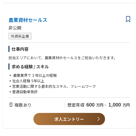
・プロジェクトでは、素材開発・空力技術・探知システム・自動追尾制御
• 各部門と連携した人材育成課題の把握と改善提案
システム・高度データ処理システム・SmartFactoryなど、世界最先端の技
術に触れながら今までになかった開発に携われます。
◆労務管理
農業資材セールス
• 勤怠管理、労働時間管理、36協定運用を含む労務管理
■成長産業での経験
• 労使協議、安全衛生委員会、労働基準監督署等への対応支援
非公開
・航空宇宙・防衛分野は政府主導で急成長している産業であり、今後数十
• 工場の安定操業に向けた労務リスクの把握と未然防止
年にわたって継続する大規模プロジェクトに関わることで、長期的なキャ
外資系企業
リア形成が可能です。
◆福利厚生・健康管理
• 社員食堂、社内ジム等の福利厚生制度の運営管理
仕事内容
【年収モデル】
• 産業医・保健師と連携した健康管理、健康経営施策の推進
・30歳（設計経験8年/航空宇宙防衛プロジェクト歴1年）役職：チームリ
担当エリアにおいて、農業資材のセールスをご担当いただきます。
• 従業員が安心して働ける職場環境づくり
ーダー 年収：719万
求める経験 / スキル
・45歳（設計経験22年/航空宇宙防衛プロジェクト歴1年）役職：グループ
マネージャー 年収：962万
▪ 農業業界で３年以上の経験
▪社会人経験 5年以上
▪営業活動に関する基本的なスキル、フレームワーク
▪普通自動車免許
600
1,000
複数あり
想定年収
万円
~
万円
求人エントリー