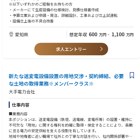
とに情報へのアクセス権を管理するなど、情報管理の徹底を図っていま
入社後は広島拠点のプロジェクトに携わっていただきます。
※以下いずれかのご経験をお持ちの方
す。
出張期間：数日～最大1か月程度
・メーカーにて生産設備の仕様検討、見積仕様書作成
※機械メインですが、土建およびユーティリティにも対応可能であること
・予算立案および申請・発注、詳細設計、工事および立上試運転
＜やりがい＞
が望ましいです。
・設備立上後の不具合改善
・100年に一度の大変革と言われる時代の中、従来の枠組みに捉われるこ
となく、多様なバックグラウンドを持つメンバー同士が意見を出し合い進
【魅力】
600
1,100
愛知県
想定年収
万円
~
万円
めています。
自動車OEM部品加工ラインを立ち上げる機会有り（イメージ通りのキャリ
・またeVTOLという新たな空のモビリティは、今のモビリティ社会を大き
アを積める）。
く変える可能性を秘めており、その実現は全てにおいて大きな挑戦となり
裁量を持って業務に取り組めます。
求人エントリー
ます。
2025年から2027年にかけて設備投資に約780億円をかける予定です。
・国内外の関係者と企画段階からお客様目線を徹底した開発を推進するこ
そのため、大規模な投資プロジェクトに携わることが可能です。
とにより、新たな空のモビリティ社会の実現に貢献できます。
・法規制や規格の厳しい航空機開発に携わることで、個々の専門領域を深
めるだけでなく、多角的な視点でモノゴトを進める目利き力や企画立案力
新たな送変電設備設置の用地交渉・契約締結、必要
の更なる向上も望めます。
な土地の取得業務※メンバークラス※
大手電力会社
＜PR＞
これまでの 陸（クルマ）、海（クルーザー） に続く、空のモビリティの
開発！
仕事内容
航空機開発は相当高いチャレンジですが、Joby社との協業を通じて技術・
■業務内容
ノウハウを身に付け、我々の持つ自動車で培った技術・知見を融合し、実
本ポジションは、送変電設備（鉄塔、送電線、変電所等）の設置・維持に
現を目指していきます。
不可欠な「用地」に関する権利を的確に取得・保全することにより、長期
参考：Joby Aviationとトヨタ、空のモビリティの実現に向けた挑戦を加速
に亘る電力の安定供給を支える役割を有しています。
参考：空飛ぶクルマ、協業深化にトップの絆 Joby機日本初飛行
地域や地権者に近い職場で社外との丁寧な対話を行い、社内関係部署や委