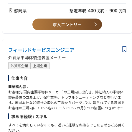
・経営管理高度化
・ご自身でPDCAを回し、何かを成し遂げたご経験がある方
また英語力を高めるための制度・研修が充実しており、日常においても英
・大規模システム導入支援
・クライアントやチームメンバと信頼関係を築いてPJを推進するコミュニ
400
900
語を使ったコミュニケーションのチャンスが多いことから、将来のキャリ
静岡県
想定年収
万円
~
万円
・業務改革における業務分析（ビジネスプロセスマネジメント）
ケーション能力をお持ちの方
アパス形成にも繋がります。
・業務改革における施策の実行支援（業務・IT・人の変革を伴走）
・論理的思考能力、チームワーク能力に長けた方
・顧客とのパートナーシップの推進
・MS365（特にPowerPoint、Excel）を不自由なく使いこなせるスキルを
求人エントリー
お持ちの方
■将来的に想定されるキャリアパス
■人財開発
・主体的に課題を抽出して提案していくスタンスがある方
配属組織の中でマネジメントやスペシャリストをめざしていくキャリアも
・DX人材育成方針策定支援・育成プログラム提供
・英語がビジネスレベルにおいて不自由なく使いこなせるレベルの方
用意されています。
【取り組み事例】
フィールドサービスエンジニア
【歓迎要件】
■DX/ITコンサルティング
・IT化構想・企画プロジェクト、BPRプロジェクト、業務システム導入プ
外資系半導体製造装置メーカー
・製造業 スマートファクトリー化推進支援
ロジェクトなどのコンサルティング業務経験
売上高数兆円を超える大手製造業にて、製造工程の自動化を実現するため
・RPA・OCR・ノーコード開発ツールなどDXを促進するツールの導入・活
外資系企業
上場企業
のスマートファクトリー化プロジェクトを支援。各種業務の将来構想策定
用経験
～ITソリューション導入支援～実行定着化支援の他、データマネジメント
・特定スキルをお持ちの方（EA、BPMなど)
仕事内容
構想策定等まで幅広く支援。
・特定資格をお持ちの方（PMP、応用情報処理試験など)
■業務内容：
・英語がビジネスレベルにおいて不自由なく使いこなせるレベルの方
■人財開発
お客様先(国内主要半導体メーカー)の工場内に出向き、弊社納入の半導体
・情報通信業 DX人材育成支
製造装置の立ち上げ、保守業務、トラブルシューティングなどを行いま
DXを推進できる人材を育成するための研修プログラムの開発及び社員研修
す。米国本社など弊社の海外の工場からパーツごとに送られてくる装置を
を実施。
お客様の工場内にて3～5名のチームで1～2カ月(1つの装置につき)かけて
短期的な研修だけでなく中長期にわたる育成プログラム開発を支援。
セッティング(組立て)、基本性能の評価テストを実施し、本稼働までフォ
求める経験 / スキル
ローを行います。更に保守業務では定期メンテナンスサポートや装置のト
■ビジネスコンサルティング
ラブル対応を行い、不具合発生時には、あらゆる角度から問題点を検証
すべてを満たしていなくても、近いご経験をお持ちでしたらぜひご応募く
・製造業 全社業務改革支援
し、的確なソリューションを提供します。
ださい。