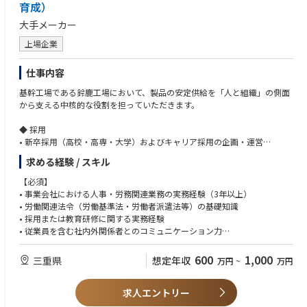
∟モデル・シミュレーションによる製品設計機体モデル設計、シミュレ
育成）
ーション活用／デジタルエンジニアリング／
大手メーカー
QCD（品質・コスト・納期）最適化
上場企業
【身につくスキル＜ポータブルスキル＞】
-プロジェクトマネジメント
仕事内容
∟スケジュール・リスク・コスト管理／提案書・見積書作成、関係者調
整
基幹工場である鈴鹿工場において、製品の安定供給を「人と組織」の側面
-ファシリテーション・調整力
から支える中核的な役割を担っていただきます。
∟官公庁・サプライヤー・社内外関係者との調整／会議進行、課題解決
支援
◆ 採用
・継続的学習・技術探索力
• 新卒採用（高校・高専・大学）およびキャリア採用の企画・運営
∟ 技術トレンドの分析／社内外のコミュニティを活用した知識獲得
• 学校訪問、会社説明会、工場見学、選考対応、内定者フォロー
・課題抽出
求める経験 / スキル
• 採用活動を通じた鈴鹿工場の魅力発信および母集団形成への貢献
∟解決力・製品の熱問題や構造干渉などの課題特定と、設計・解析の両
【必須】
面からの解決
◆派遣社員・契約社員・パートタイマー管理
• 事業会社における人事・労務関連業務の実務経験（3年以上）
・論理的思考・技術的説明力
• 派遣社員、契約社員、パートタイマーの契約管理、更新管理、受入れ・
• 労働関連法令（労働基準法・労働者派遣法等）の基礎知識
∟解析根拠をもとにした設計変更提案、他部署・客先への技術的な説明
異動・退職に関する実務
• 採用または教育研修に関する実務経験
• 派遣会社等の社外パートナーとの折衝、契約条件・人員状況の確認、必
• 従業員を含む社内外関係者とのコミュニケーション力
【ポジション魅力】
要人員確保に向けた調整
■国家プロジェクト参画による社会貢献
• 労働者派遣法等の関連法令を踏まえた適正な運用管理
【歓迎】
600
1,000
三重県
・日本の防衛力強化という国家的課題に対し、防衛関連の開発という国家
想定年収
万円
~
万円
• 製造業（工場）における人事・労務業務の経験
プロジェクトに参画することで、社会の安全保障に直接貢献できます。
◆教育研修
• 安全衛生、健康管理、福利厚生に関する業務経験
• 新入社員教育、階層別研修、工場内教育等の企画・運営支援
求人エントリー
• Excel、BIツール等を活用したデータ集計・分析スキル
■最先端技術への挑戦
• 工場教育体系の整備、教育計画の進捗管理、受講状況の確認