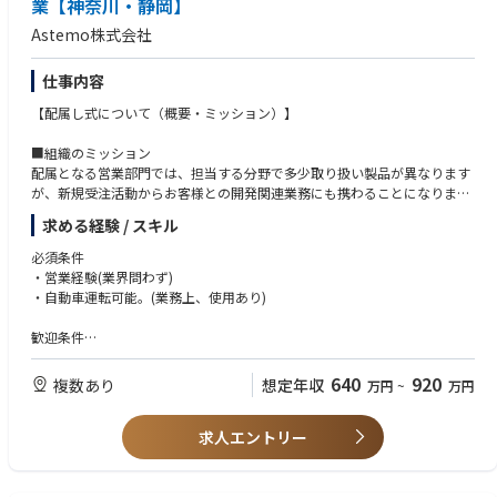
業【神奈川・静岡】
や、実務に慣れるまでは、
Astemo株式会社
育成が必要なため先ずは主担当から従事頂きます。
仕事内容
【配属し式について（概要・ミッション）】
■組織のミッション
配属となる営業部門では、担当する分野で多少取り扱い製品が異なります
が、新規受注活動からお客様との開発関連業務にも携わることになりま
す。既存技術品から将来に向けた開発品まで、様々な製品分野でプロモー
求める経験 / スキル
ション・お見積り・開発日程管理業務などを通じて、ブレーキ製品を通じ
てお客様の車づくり、エンドユーザへの安全性に貢献することがミッショ
必須条件
ンです。
・営業経験(業界問わず)
・自動車運転可能。(業務上、使用あり)
■組織の風土
当該部門は様々な年齢層の人材がおり、上司とも気軽に話せる雰囲気で
歓迎条件
す。
・自動車業界での営業経験あり
また、チャレンジしやすい風土で、年齢に関わらず重要な業務を任せても
・ビジネスレベルの英語力のある方(読み書き・メールに支障のないレベ
640
920
複数あり
想定年収
万円
~
万円
らえるため、やりがいを感じやすいです。
ル)
先輩による指導も徹底しており、他の製品担当営業からのアドバイスも得
やすく、成長しやすい環境です。
求人エントリー
求める人物像
・学習意欲・成長意欲の高い方
【職務概要（具体的な業務内容）】
・コミュニケーション能力、自ら主体的に活動のできる方
大手自動車メーカ様への営業活動、拡販活動・プロジェクト推進への参画
・英語を含め、将来キャリアアップを目指したいと思っている方