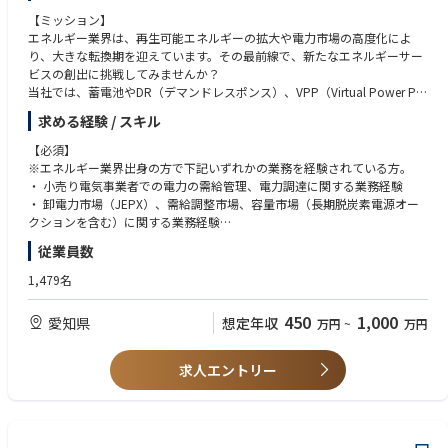
【期待する役割】
【ミッション】
・社内関連部門と連携しながら、最適な取引先を選定・発注し、サプライ
エネルギー業界は、再生可能エネルギーの拡大や電力市場の高度化によ
チェーン構築をリードしていただく。
り、大きな転換期を迎えています。その最前線で、新たなエネルギーサー
・民間機セグメントの加工外注購買戦略の策定・推進を担っていただくポ
ビスの創出に挑戦してみませんか？
ジション。
当社では、蓄電池やDR（デマンドレスポンス）、VPP（Virtual Power Pla
nt）などの分散型エネルギーリソースを活用し、電力の安定供給と脱炭素
【キャリアパス】
求める経験 / スキル
社会の実現を両立する次世代のエネルギーサービスの創出に取り組んでい
現場の製造業の購買担当として経験を積んだのち、サプライチェーン構築
ます。
のスペシャリストもしくはマネージャーとしてキャリアアップが可能で
【必須】
本ポジションでは、系統用蓄電池や需要家構内蓄電池を活用したアグリゲ
す。
※エネルギー業界出身の方で下記いずれかの業務を経験されている方。
ーション事業を推進し、需給調整市場・卸電力市場・容量市場等を活用し
・ 小売り電気事業者での電力の需給管理、電力調達に関する業務経験
た収益最大化と、お客さまへの新たな価値提供創出に挑戦していただきま
【研修体制（OJT体制）】
・ 卸電力市場（JEPX）、需給調整市場、容量市場（長期脱炭素電源オー
す。事業戦略の立案からサービス開発・運営まで幅広く携わることがで
入社から1週間は全社の座学研修を行っていただき、部門に配属後はチー
クションを含む）に関する業務経験
き、自らのアイデアを事業として形にできる環境です。
ムリーダーあるいは担当者の下で一連の業務を習得いただきます。独り立
・ エネルギー関連事業における事業企画、事業推進、経理・財務等の業務
従業員数
エネルギーの未来をつくる最前線で経験を積みながら、将来的には中部電
ちには3か月～半年を想定しております。
経験
力ミライズのエネルギーマネジメント事業の中核を担う人材として活躍い
・ 蓄電池事業または再生可能エネルギー事業に関する業務経験
1,479名
ただくことを期待しています。
【やりがい、魅力】
エネルギー業界の変革を自らの手で創り上げたい方、一緒に新たな価値創
・業務を通じて、航空機のサプライチェーンマネジメントの方法、価格交
【歓迎】
450
1,000
愛知県
想定年収
万円
~
万円
造に挑戦しませんか。
渉スキル、契約文書、製造に関する知識(高度な加工技術、最新マシン、職
・ AWS、Microsoft Azure等のクラウド関連資格
人の熟練技能等)を学ぶことができます。
・ 応用情報技術者試験等のIPA資格
【概要】
・製造現場を訪ねる機会がありますので、関連部門やパートナーと共に日
・ E資格、統計検定等のデータ分析・AI関連資格
求人エントリー
蓄電池・DR・VPPを活用したエネルギーマネジメント事業の企画・開発・
本の航空機製造に貢献していることを実感できます。
・ 電気主任技術者等の電気関連資格
運営を一体的に推進いただきます。
・毎日の空や空港で航空機をみるたびに、この機体の部品を自身が購入し
・ アグリゲーション事業の戦略立案
ているという達成感・高揚感があります。また担当する部材購入における
・ 新サービスの企画・設計
取引金額規模も大きく責任感とやりがいを感じることができます。