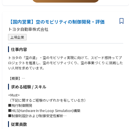
【国内営業】空のモビリティの制御開発・評価
トヨタ自動車株式会社
上場企業
仕事内容
トヨタの「空の道」・空のモビリティ実現に向けて、スピード感持ってプ
ロジェクトを推進し、空のモビリティづくり、空の事業づくり に挑戦した
い人材を求めています。
【概要】
Joby社が開発するeVTOLの実用化に向けた協業を推進しています。航空
求める経験 / スキル
機開発・品質のつくり込みを学びながらトヨタの空モビリティを実現する
ことで、移動の距離と時間の感覚が変わるモビリティを提供していきま
<Must>
す。
（下記に関するご経験のいずれかを有している方）
新たに空のモビリティとしてeVTOLという新しい選択肢が加わる未来
■飛行制御開発
は、多くの人たちの生活をさらに豊かにしていくと期待されています。こ
■HILS(Hardware In the Loop Simulation)構築
のeVTOL開発には多くの企業が参画していることから、機体開発に加え、
■制御則設計および制御安定性解析
各国の航空当局も航空機や離着陸場、運航に関する認証基準、ルール整備
■航空システムインテグレーション
従業員数
に本腰を入れています。
■各種システム制御開発