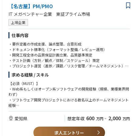
【名古屋】PM/PMO
IT メガベンチャー企業 東証プライム市場
上場企業
仕事内容
・要件定義の作成支援、論点整理、合意形成
・ドキュメント標準化（フォーマット整備／レビュー運用）
・開発工程全体の品質保証計画立案、品質基準策定
・テスト計画（方針／観点／体制／スケジュール）策定
・プロジェクト運営（進捗／課題／リスク管理／チームマネジメント）
・品質／ユーザビリティ向上の改善提案、施策推進
求める経験 / スキル
・AI活用戦略の企画、導入推進、運用設計
【必須（MUST）】
・Web系もしくはオープン系ソフトウェアの開発経験（規模、業種業界問
わず）
・ソフトウェア開発プロジェクトにおける数名以上のチームマネジメント
経験
【歓迎（WANT）】
600
2,000
愛知県
想定年収
万円
~
万円
・プロジェクトマネジメント経験
・お客様との折衝経験、交渉経験
求人エントリー
・SI系のソフトウェア開発プロジェクトに携わった経験（言語問わず）