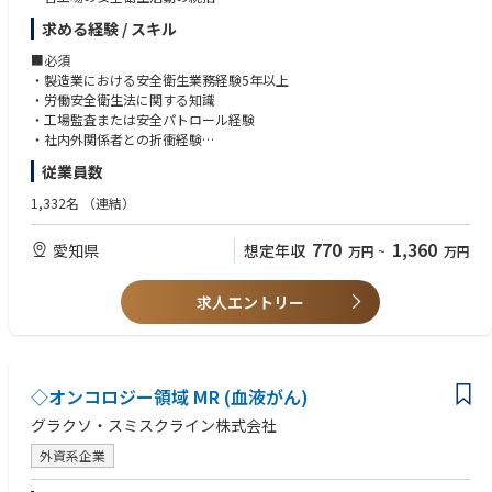
も事業部の特徴です。社会課題化する日本のサステナビリティの解決を本
・品質問題レポート、問題レポート等作成
機械設計経験、CADの知識
・労働災害発生時の調査および再発防止推進
気で考えたとき、「地域が元気であること」は欠かせない要素です。
求める経験 / スキル
・安全、品質問題防止のための事前検知レポート作成
電気設計、電気電子分野の知見
・化学物質管理、リスク低減活動
逆風が吹く中でも、我々の会社のミッションに繋がる「人や地域が持って
・顧客向け定例会議の資料作成、説明等
プログラミング経験（言語不問）
・労働安全衛生法をはじめとする各種法令対応、行政対応
■必須
いる可能性を信じ」、地域創生に貢献する、地域で裁量を持って働くこと
Linuxの知見
・安全衛生委員会の運営、資料・議事録作成
・製造業における安全衛生業務経験5年以上
で個人の成長に寄与する、ということを実現していきたいと考えていま
■入社後の充実した研修
第二種電気主任技術者をお持ちの方
・安全衛生教育の企画・実施
・労働安全衛生法に関する知識
す。
スキルやキャッチアップ状況に応じて1～2カ月の研修があります。その後
▼ コミュニケーション・調整力
・工場監査または安全パトロール経験
地域を活性化するためには、民間企業だけではなく自治体や教育機関との
は、OJTでフォローとなります。半年後位を目途に、装置を触り始め、2年
顧客対応経験
■やりがい
・社内外関係者との折衝経験
共創が必要となりますので、我々の事業を通じて我々がハブとなって産・
後目途に独り立ちを頂くイメージです。
社内外・多部門との連携、調整業務の経験
経営層と連携しながら安全文化を構築し、全社の安全衛生レベル向上に直
官・学の連携を推進しています。
従業員数
接貢献できます。
■歓迎
■出張について
■語学スキルについて
重大災害防止を通じて従業員の安全を守る社会的意義の高い仕事です。
・安全衛生管理者
1,332名
（連結）
※部門活動
・出張無し拠点
英語の読み書きに抵抗がない方
・第一種衛生管理者
部門メンバの実現したい事（活動）を組織活動に取り込み積極的に支援
北海道オフィス
（マニュアル理解、メール対応が中心。会話力は必須ではありません）
■期待する役割
・衛生工学衛生管理者
・ダイバーシティ推進活動
770
1,360
広島オフィス
愛知県
想定年収
万円
~
万円
会社全体の安全衛生課題を把握し、各工場と連携しながら安全衛生施策の
・英語スキル（実習生、派遣社員とのコミュニケーションを図るため）
・地域NPO法人支援活動
北上サービスセンター
企画・推進・定着までを主導していただきます。
・地域ITコミュニティ参加による地域創生活動
四日市テクノロジーセンター※四日市拠点のみ入社後1～2年目に研修の一
また、全社の安全衛生レベル向上に向けた仕組みづくりと安全文化の醸成
求人エントリー
・大学連携による新サービス研究
環で北上への出張が生じる場合がございます。
を期待します。
・Well Being推進活動 など
・出張有り拠点
＜入社後のイメージ＞
本社(新横浜)
ご入社後半年～1年程度は基本的なコンサルワークを身に着けていただく
◇オンコロジー領域 MR (血液がん)
ため、LTSメンバのいるプロジェクトで経験を積んでいただきます。半年〜
■幅広いキャリアパス
2・3年を目安にプロジェクト内の個人に割り振られた領域において、タス
グラクソ・スミスクライン株式会社
※本ポジションからのキャリアパスとなります※
クの計画、実行、クロージングを完遂していただきます。2・3年目以降を
1. ジュニアFSE → シニアFSE
外資系企業
目安に、コンサルタントとして複数のプロジェクトを経験しながら、小規
より複雑な装置や顧客対応を担当
模チームのリード等を経験し、マネージャーとしてチームを率いる役割を
チームリーダーとして新人育成やプロジェクト管理を担う