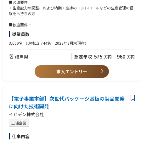
行っています。
■必須要件
・生産能力の調整、および納期・進捗のコントロールなどの生産管理の経
【業務内容】
験をお持ちの方
担当ブロック・工程の生産進捗管理、監視を行い、生産現場への生産指
示・生産状況確認、顧客への生産状況報告、監査報告やそれに伴う資料作
■歓迎要件
成を行っていただきます。担当は工場×工程で区分けしており、岐阜県内
・半導体や電子部品などの生産管理の経験をお持ちの方
従業員数
の国内工場とマレーシア・フィリピンにある海外工場のいずれかをご経験
・英語での簡単な資料作成や会話が可能な方
や英語力に応じてご担当いただきます。以下をご担当いただきつつ、設備
・ISOなどの知識保有者（内部監査経験）
3,669名
（連結12,744名 2023年3月末現在）
や品質などの製品担当の代表と生産の進捗管理と顕在化した課題の解決に
向けた週次のミーティングを主導していただきます。なお、国内工場担当
575
960
岐阜県
想定年収
万円
~
万円
の場合も、顧客は海外の企業となる場合もあります。ゆくゆくは複数工程
を取りまとめる工場責任者や、生産計画を立案するプランナーを目指して
いくことが可能です。
求人エントリー
①国内工場：生産指示や生産課題解決、生産能力の構築・監視、生産監視
（複数ある設備の制約の解除や生産能力通りの実績が出ているかの確認な
ど）
②海外工場：海外とはリモートでの業務となり、現地のコンダクターに対
【電子事業本部】次世代パッケージ基板の製品開発
する生産指示や生産状況の確認、生産能力の確認、生産計画の立案（海外
に向けた技術開発
出張はあまり発生いたしません）
イビデン株式会社
上場企業
【業務の魅力】
・世界規模で需要の高い半導体の最前線で、コンダクターとしてサプライ
仕事内容
チェーンを回すダイナミズムを経験できます