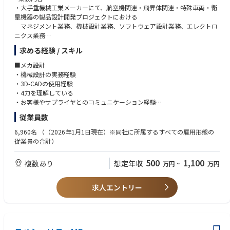
・トヨタ社向けの顧客営業のバックオフィス、もしくは営業管理・営業
・大手重機械工業メーカーにて、航空機関連・飛昇体関連・特殊車両・衛
・ビジネス英語
企画
星機器の製品設計開発プロジェクトにおける
・電池事業を取り巻く法規関連の対応に向けた全社取纏めと顧客との調
マネジメント業務、機械設計業務、ソフトウェア設計業務、エレクトロ
④顧客販売管理
整
ニクス業務
・量産品、試作品の仕様、数量、日程、収支の管理と価格折衝
＜MUST＞
求める経験 / スキル
・量産移行済プロジェクトにおける価格管理・調整
以下の業務のいずれかを担当していただきます。
・販売管理（販売価格・販売数量を管理、売上計画の立案、進捗管理）の
・国内/海外の各拠点の支援
・プロジェクトマネジメント支援業務：お客様への提案、折衝、構想検討
ご経験
■メカ設計
・自動車電動化の地域市場・技術・顧客動向の調査
や担当機種、
・製造業の法人営業経験・プロジェクトマネジメント経験
・機械設計の実務経験
もしくは領域のプロジェクト管理、課題管理などの支援を実施
・3D-CADの使用経験
④顧客販売管理［三宮、豊田、東京］
・システム設計、基本設計、詳細設計：担当機種、もしくは領域における
＜WANT＞
・4力を理解している
車載向けリチウムイオン電池の自動車OEM向け営業部門の企画・管理を中
構想をもとに仕様設計、詳細設計の実施
・自動車OEMへの法人経験
・お客様やサプライヤとのコミュニケーション経験
心としたミドル～バックオフィス機能を担当いただきます。
・試験：担当機種、もしくは担当領域の試験計画をもとにした試験計画実
従業員数
＜具体的には＞
行
＜求める人物像＞
■ファームウェア
・販売・経費計画の立案および月次での予実管理
・上記の設計業務にプラスして、AKKODiSのチームメンバーやコンサルタ
・多くの利害関係者を巻き込んで仕事を進められるコミュニケーション力
・ソフトウェア設計の実務経験 ※言語問わず
6,960名
（（2026年1月1日現在）※同社に所属するすべての雇用形態の
・計画、実績の差異分析を行い、課題・リスクの洗い出し、経営への課題
ントと連携し、
をお持ちの方
従業員の合計）
提起
お客様先での課題発見、解決策の提案・実行までを実施
・目先の業務処理に留まらず、組織全体・中長期視点で課題を捉え、改善
■エレクトロニクス
※官公庁向けの大型長期プロジェクトに携わって頂く予定ですが、能力に
を推進できる方
・回路設計の実務経験が5年以上
500
1,100
複数あり
想定年収
万円
~
万円
よっては別プロジェクトになる可能性があります。
・回路CADの使用経験 ※製品不問
・測定機器の使用経験
【想定されるプロジェクト】
求人エントリー
・防衛関連製品開発におけるプロジェクトマネジメント支援
・防衛省関連製品における構造設計および空力形状設計、CFD、風洞試験
評価
・防衛ミサイルエンジン(スクラムジェットエンジン、ターボジェットエン
ジン等)の推進装置の設計開発