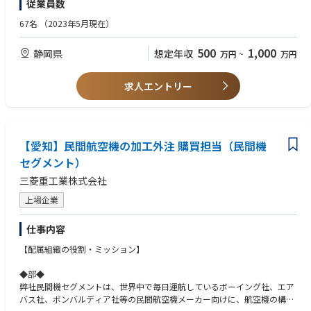
従業員数
┗当新規開拓（当社製品に関心をお持ちの企業リストからアプローチ）
・設計で活躍したい方、施工管理や改善で活躍したい方、それぞれの方の
お客様から提示された図面をベースに型枠製作の期間と金額の算出（積
志向に合った業務を担当頂く事も状況に応じ可能です。
67名
（2023年5月現在）
算業務）
・海外工場の建設が多数計画されています。現地との打ち合わせや施工管
理に出張や駐在をして頂ける方は大歓迎！！致します。
500
1,000
静岡県
想定年収
万円
~
万円
求人エントリー
【愛知】民間航空機の加工外注 購買担当（民間機
セグメント）
三菱重工業株式会社
上場企業
仕事内容
【配属組織の役割・ミッション】
◆部◆
弊社民間機セグメントは、世界中で毎日運航しているボーイング社、エア
バス社、ボンバルディア社等の民間航空機メーカー向けに、航空機の構造