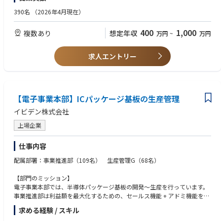
電子機器メーカーやエネルギー業界での実務経験（年数不問）をお持ちの
■インフラストラクチャー
方は、歓迎いたします。また、英語や中国語を話せる方は業務に活かして
390名
（2026年4月現在）
電気自動車向けのEV関連製品や、太陽光発電のシステムに関わる商品を扱
いただけます。
います。近年環境問題などが注目されていることもあり、将来性のある
400
1,000
複数あり
想定年収
万円
~
万円
分野です。
■オートメーション
工場やビルの自動化に関わる商品を扱います。例えば電子部品の製造で
求人エントリー
は、ほんの小さなホコリが商品の品質を左右するため、製造ラインの自動
化
は必須。この分野には、今後さらに注力する予定です。
【担当顧客について】
当社の営業は、数社の大手企業を担当し、新商品の開発段階から納品まで
【電子事業本部】ICパッケージ基板の生産管理
伴走するスタイルです。中には、老若男女に大人気のゲーム機を扱う会社
イビデン株式会社
や、日本屈指の電子機器メーカーも。場合によっては、1社を数名の営業
で担当することもあります。
上場企業
【お任せする業務について】
顧客からの依頼を中国・台湾のエンジニアに伝え、仕様などを調整。とき
仕事内容
には、コンペ資料の作成やプレゼン、予算・品質管理を行なうことも。新
商品の企画段階から携わります。
配属部署：事業推進部（109名） 生産管理G（68名）
【部門のミッション】
電子事業本部では、半導体パッケージ基板の開発～生産を行っています。
事業推進部は利益額を最大化するための、セールス機能 + アドミ機能を融
合した、全体の司令塔を担っており、生産管理Gは工場運営状態の健全性
求める経験 / スキル
の見張り＝監視・コンダクターとして生産計画の立案や生産状況の管理を