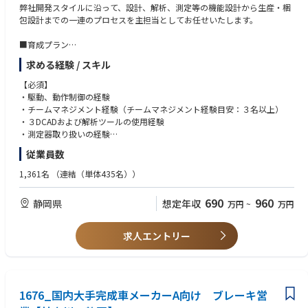
弊社開発スタイルに沿って、設計、解析、測定等の機能設計から生産・梱
包設計までの一連のプロセスを主担当としてお任せいたします。
■育成プラン
・入社後：設計担当、設計審査
求める経験 / スキル
・１年後：製品化チーフエンジニア
・将来：DRレビュアー、将来的な機構開発検討、要素開発先導
【必須】
・駆動、動作制御の経験
・チームマネジメント経験（チームマネジメント経験目安：３名以上）
・３DCADおよび解析ツールの使用経験
・測定器取り扱いの経験
従業員数
【歓迎】
・SolidWorks使用経験
1,361名
（連結（単体435名））
【求める人物像】
690
960
静岡県
想定年収
万円
~
万円
・プリンターの知識があり、設計の即戦力として期待できる方
・量産する製品化の経験があり、製品全体のモノづくりのやマネジメント
の経験が豊富な方
求人エントリー
・主担当として製品を任せられる方
・プロジェクト統括者とメンバーをまとめられるチームマネジメント力が
できる方
・メカ設計においてのチーフエンジニアクラス人材を想定
1676_国内大手完成車メーカーA向け ブレーキ営
※他業界でのサブチーフでも同様にプリンター設計でない分野出身の方