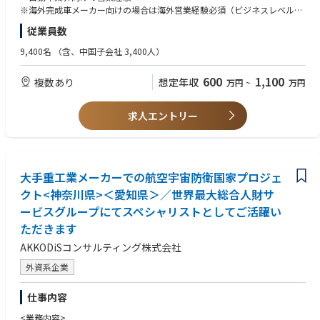
・供給、品質、BCP（事業継続計画）等の窓口対応 他
ダンスと専門知識を提供する。
※海外完成車メーカー向けの場合は海外営業経験必須（ビジネスレベルの
・国内/海外の各拠点の支援
語学力は必須となります）
従業員数
・新規プロジェクトのリーディング
＜WANT＞
9,400名
（含、中国子会社 3,400人）
②海外完成車メーカー向け車載電池営業【三宮、豊田、東京のいずれか
以下いずれかをお持ちの方
※希望を考慮】
・トヨタ社、もしくはトヨタ社系法人向け顧客営業経験
600
1,100
複数あり
想定年収
万円
~
万円
北米・欧州・中国等の海外完成車メーカー向け車載電池の営業を担当いた
・他自動車OEM向け営業経験
だきます。
・セールスエンジニア(技術営業)の経験
＜具体的には＞
・海外駐在、留学の経験
求人エントリー
・財務諸表に関する知見
・北米・欧州・中国等の海外完成車メーカー向け車載電池の提案営業を
・プロジェクトマネジメント（製品企画〜立ち上げ）経験
担当
・ビジネス英語
・量産後の数量管理・品質に関する窓口対応 等
・新規プロジェクトの製品仕様、数量、日程、価格及び投資等の商談及
大手重工業メーカーでの航空宇宙防衛国家プロジェ
③トヨタ向け営業業務（管理企画）
び契約管理
＜MUST＞
クト<神奈川県>＜愛知県＞／世界最大総合人財サ
・供給、品質、BCP（事業継続計画）等の窓口対応 他
・完成車メーカーへの法人営業経験・プロジェクトマネジメント経験をお
ービスグループにてスペシャリストとしてご活躍い
・国内/海外の各拠点の支援
持ちの方
・新規プロジェクトのリーディング
ただきます
＜WANT＞
AKKODiSコンサルティング株式会社
③トヨタ向け営業業務（管理企画）［三宮、豊田］
・トヨタ社、もしくはトヨタ社系法人向け顧客営業経験
車載向けリチウムイオン電池の自動車OEM向け営業部門の企画・管理を中
・他自動車OEM向け営業経験
外資系企業
心としたミドル～バックオフィス機能を担当いただきます。バックオフィ
・セールスエンジニア(技術営業)の経験
ス機能であっても、顧客窓口部門として、顧客対応～社内調整まで対応い
・海外駐在、留学の経験
仕事内容
ただきます。
・財務諸表に関する知見
＜具体的には＞
<業務内容>
・プロジェクトマネジメント（製品企画〜立ち上げ）経験