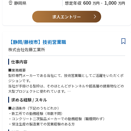
600
1,000
静岡県
想定年収
万円
~
万円
スズキにおけるエネルギー供給を司る私たち設備・保全グループは、自動
普通自動車運転免許証（AT限定OK、MT歓迎）
車を中心としたものづくりを持続可能な事業として継続・発展させていく
ため、"ＣＡＳＥ"と"カーボンニュートラル"を実現できる工場や施設をつ
≪必須となるTOEICスコア・語学力水準≫
求人エントリー
くっていきます。
なし
英語力ある方は歓迎します
≪配属部署≫
・配属される部門名称：操業管理部
・配属拠点：本社
【静岡/藤枝市】技術営業職
・就業時間・フレックス適用：基本8:45~17:30 フレックス適用職場
株式会社佐藤工業所
・配属チームの年齢層や人数：平均年齢43歳。20代～60代まで各年代の
方が所属しています。
仕事内容
≪キャリアプラン≫
■業務概要
〇身に付けられるスキル、知識
型枠専門メーカーである当社にて、技術営業職としてご活躍をいただくポ
①エネルギー設備や防消火設備に関する知識、設計や施工管理、改善能力
ジションです。
②カーボンニュートラルに関する知識、技術
当社が手掛ける型枠は、そのほとんどがトンネルや超高層の建築物などの
〇この仕事ならではの経験できること
大型プロジェクトに使われています。
・カーボンニュートラルという目的・目標の下、社内外の様々な方と協業
当社の開発姿勢や、数々の実績により、ゼネコン各社やコンクリート二次
や情報交換をし、見聞を広められる
求める経験 / スキル
製品メーカーから高い信頼を得ています。
公共工事を手掛けることも多く、受注が安定しております。
■必須条件（下記のうちどれか）
〇現在・将来任せたい業務、ポジション
・鉄工所での勤務経験（年数不問）
・エネルギー設備に関する知識やスキルを活かし、組織の中堅を担って頂
■業務詳細
・コンクリート二次製品メーカーでの勤務経験（職種問わず）
きたい。
技術営業
・受注生産の製造業での営業経験のある方
・技術や管理能力、頑張りに応じ、将来は役職者・管理職或いはスペシャ
└日本全国の既存取引先を訪問し、ニーズに合わせた提案営業
リストとして活躍頂きます。