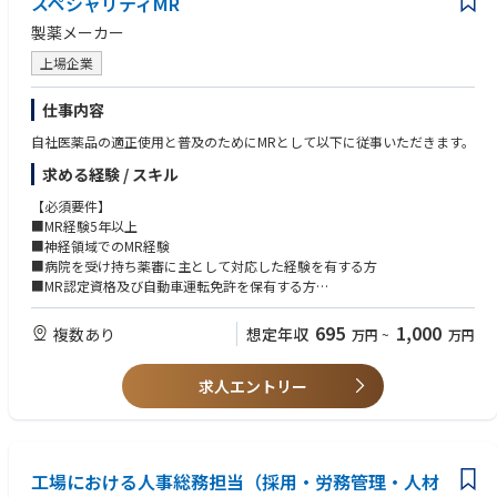
スペシャリティMR
・特殊車輌の構成品艤装・レイアウト設計 など
製薬メーカー
・ミサイルにおける試験対応業務(発射試験、エンジン燃焼試験)
・防衛航空機における構造設計、装備品設計、性能検討
上場企業
・ロケットモータの開発設計・評価
・ミサイルの地上装置野設計
仕事内容
◆職種ご紹介
自社医薬品の適正使用と普及のためにMRとして以下に従事いただきます。
・プロジェクトマネージャー
求める経験 / スキル
・メカトロニクスエンジニア
・エレクトロニクスエンジニア
【必須要件】
・ファームウェアエンジニア
■MR経験5年以上
■神経領域でのMR経験
◆幅広いご経験の方がご活躍されておりいます
■病院を受け持ち薬審に主として対応した経験を有する方
・PL／PM
■MR認定資格及び自動車運転免許を保有する方
・リーダー
■将来的な転勤に対応可能な方
・メンバー
695
1,000
複数あり
想定年収
万円
~
万円
【歓迎要件】
【身につくスキル＜専門スキル＞】
■広域担当経験
‐飛昇体設計技術
求人エントリー
■論文を読み込める英語力
∟機体構造、装備、推進装置設計
-航空機設計技術
∟機体構造、装備、アビオニクス設計／フライトシステム・ミッション
システム設計
-安全性解析・耐空性認証
工場における人事総務担当（採用・労務管理・人材