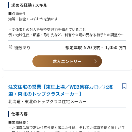
託先と連携しながら業務を遂行していきます。
求める経験 / スキル
【業務詳細】
■必須要件
・計画・技術系職場からの依頼に基づく地域・地権者との用地交渉
知識・技能：いずれかを満たす
・委託管理およびエスカレーション対応
・工務部建設センター各グループ、各総支社管財グループ、送変電工事会
・関係者との対人折衝や交渉力を備えていること
社との調整
例：地域住民・顧客・取引先など、利害や立場の異なる相手との調整や合
・定常業務を中心に、業務改善やプロジェクト対応も一部担当
意形成を伴う業務経験
520
1,050
複数あり
想定年収
万円
~
万円
■職責
・不動産取引に関する基本的な知識を有すること
入社後は、用地交渉を中心とした実務を担い、関係者との調整役として業
例：売買・賃貸借・地上権設定などの契約形態や、登記・境界・権利関係
務を進めていただきます。
求人エントリー
に関する基礎的な理解
所属長やグループ、チームの対応方針のもと一定の裁量をもって対応しま
す。
■歓迎要件
経験：用地業務への意欲
【詳細】
資格：宅地建物取引士
注文住宅の営業【東証上場／WEB集客力◎／北海
・用地交渉対応方針の検討、整理
・社内関係部署との調整・共有
道・東北のトップクラスメーカー】
・対応方針、社内関係部署との調整結果に基づく用地交渉
北海道・東北のトップクラス住宅メーカー
・委託先との連携、課題発生時の対応検討
・定常業務を通じた業務プロセスの改善提案、改善検討への関与
仕事内容
■キャリアパス
■業務概要：
以下のようなキャリアパスを想定しています。
・北海道品質で高い住宅性能と省エネ性能、そして北海道で働く誰もが手
・短期（1～3年目） 第一線の現場で用地業務の基本スキルや実務経験を