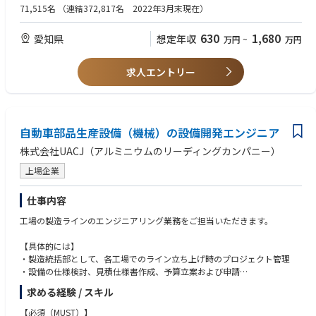
今後社会的ニーズが高まる空のモビリティを世界に先駆けて実現するため
■Tools (Matlab/Simulink, Python, GitHub)
71,515名
（連結372,817名 2022年3月末現在）
に、Joby社との開発・生産協業を推進することができる仕事です。
630
1,680
愛知県
想定年収
万円
~
万円
【詳細】
<Want>
＜開発＞ Joby社との協業、設計・評価・解析
■飛行制御則・航空宇宙工学
・Joby社が開発するeVTOLの型式認証取得、量産化に向けた協業
■車両、航空機の自動運転開発経験、試験自働化
求人エントリー
・構造や構成、挙動を模擬した基礎・信頼性評価
■ソフトウェア開発/DO-178
・CAEを用いた部品の構造解析
■航空機システム試験・飛行試験
■Tools (Polarion, Jira, Confluence, Panel4, CANoe, C/C++)
＜職場イメージ＞
・航空機開発や整備など、空の経験のあるキャリアメンバーと、豊富な自
自動車部品生産設備（機械）の設備開発エンジニア
動車開発経験を持つメンバーのハイブリッド組織。
【必須要件】
株式会社UACJ（アルミニウムのリーディングカンパニー）
・当プロジェクト室以外にも社内の多くの関連部署や米国プロジェクトチ
■英語コミュニケーション能力、技術文書の理解、ドキュメント作成
ームと連携しながら、Joby社とのeVTOL開発を推進。
上場企業
・航空事業者など社内外の多くのパートナーとも連携。
＜求める人物像＞
仕事内容
■空のモビリティ好き
＜ミッション＞
工場の製造ラインのエンジニアリング業務をご担当いただきます。
■空のモビリティの安心・安全に向き合う覚悟とそれを実現する拘り
・2019年よりJoby社との協業を開始し、（創業後3度目の）トヨタの空の
■既存の価値観に捉われず、失敗しても新しいことにチャレンジし続ける
モビリティ実現を目指すプロジェクト。
【具体的には】
意思、常に課題創造型の思考/異業種から謙虚に学び、常に成長しようと
・更なる快適な移動と新たな社会を多くの人々へお届けするために、開
・製造統括部として、各工場でのライン立ち上げ時のプロジェクト管理
する姿勢、「変えること」や「変わること」を楽しめる方
発、生産面から空のモビリティプロジェクトを推進。
・設備の仕様検討、見積仕様書作成、予算立案および申請
・開発～生産、全てにおいて新たな取組みであることから「現地現物」で
・設備の詳細検討、全体工程管理、工事計画立案および立上試運転
求める経験 / スキル
確認・対策しながらより良いモビリティ社会の構築に繋げる。
・設備の立上後の不具合や課題改善、保全管理業務
当該業務では、業務上、米国の輸出規制に関する情報を扱うため、個人ご
【必須（MUST）】