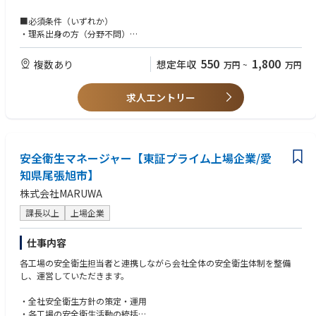
市場における競争力強化のため全社での業務再構築を支援。販売・購買・
生産・物流・財務会計といった幅広い領域で、業務分析～課題抽出～ある
※米国が本社のため、メールにて英語で連絡をとって頂く可能性がありま
■必須条件（いずれか）
べき業務設計～改革の実行推進を支援。
すが、翻訳機などを使いながらでの業務が可能でございますのでご安心く
・理系出身の方（分野不問）
ださい。
・文系出身の方で、以下いずれかの実務経験をお持ちの方
＜部門の特徴＞
サービスエンジニア、保全、製造、組立、加工、設備・装置の操作、トラ
550
1,800
複数あり
想定年収
万円
~
万円
「変革」を創り出すプロフェッショナル集団です。
■業務内容詳細
ブルシューティング、品質管理、試験・評価、解析、機械いじりが伴う業
務、簡易プログラミング経験、顧客対応を含む技術系業務、ラインの管理
「変革」を創り出す力を付けていくことは、LTSにとっても、市場にとっ
①カスタマーサポート、オンサイト業務：
求人エントリー
ても今後ますます重要になっていきます。LTSはアジアで5本指に入るブラ
・新規納入装置の立ち上げ：据え付け、組み立て、調整、性能確認
■歓迎条件（活かせる経験・知識）
ンドを目指すことを標榜しており、それを実現するためにもこれから更な
・装置のサポート：メンテナンス作業、故障修理等
これまでのご経験を、半導体・装置分野で活かせます。
る事業変革を力強く推進していく必要があります。市場には、想いはある
・アップグレードキットの組み立て、調整、性能確認
▼ 装置・設備・メンテナンス系
ものの、戦略、業務、IT、人財の面で多くの課題を抱えるお客様がいま
・アジアを中心とした他リージョンへの立ち上げ等サポート
製造業におけるサービスエンジニア経験
す。そのお客様に対して我々の事業部では「戦略の実行にコミットする」
安全衛生マネージャー【東証プライム上場企業/愛
エスカレーション対応：
機械／装置／設備のメンテナンス・保全経験
をモットーに、①変革のデザイン、②変革の具体化・実行、③変革のマネ
・国内テクニカルグループへのエスカレーションレポート作成
知県尾張旭市】
保全、組立、機械加工のご経験
ジメントを価値として提供しています。
・US含むサポート部隊と連携による解決策の立案、実行、顧客報告
検査装置を扱ったご経験
株式会社MARUWA
これらの価値を提供し実現していくために最も重要な要素は「人」です。
②稼働装置改善に関するサポート：
▼ 半導体・製造プロセス系
我々が素晴らしいチームを作っていくためには、想いを持った優秀な人財
プロジェクト参加、データ取得、アイディアの立案、装置性能改善品の評
半導体製造装置メーカー、または半導体デバイスメーカーでの業務経験
課長以上
上場企業
が欠かせません。我々が目指す世界観に共感していただける方と仲間にな
価、展開
生産技術、歩留まり改善、トラブル対応の経験
り、チームとしての価値を最大化していきたいと考えています。同時に、
③次世代装置導入サポート：プロジェクト参加
以下いずれかの製品・工程に関わった経験
仕事内容
個人としてのキャリア実現も我々は大切にしています。一人一人のキャリ
・立ち上げ、調整、性能確認
Deposition（薄膜）
ア観や価値観を確認しながら、一人一人がキャリアを実現しながら活き活
・故障対応
Etching（エッチング）
各工場の安全衛生担当者と連携しながら会社全体の安全衛生体制を整備
きと働ける活躍の環境を提供していきます。我々の会社には「手を挙げる
・評価サポート：データ取得、改善等
Wet Clean（洗浄）
し、運営していただきます。
と機会が生まれる」というカルチャーが根付いており、様々なチャレンジ
・量産機対応向け準備：不具合点フィードバック、手順書作成、必要治具
PLP／パネル加工
が可能な環境となっています。
等
▼ 電気・機械・設計・IT系
・全社安全衛生方針の策定・運用
加えて、東京、東海、西日本の3つのエリアでサービス提供していること
④その他
電気・機械図面、回路図、操作マニュアルの読解力
・各工場の安全衛生活動の統括