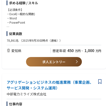
体を製造・納入することで世界のインフラ構築に貢献しております。
求める経験 / スキル
調達部の役割・ミッションは、Quality(高品質)、Delivery(納期納入)、Cost
【必須条件】
(より安価に)を意識･向上しながら、構造体製造に必要な航空機用材料や部
・Excel(一般的な関数)
品を国内外の取引先から購入し、強靭なサプライチェーン構築と持続的成
・Word
長を実現することとなります。
・PowerPoint
◆グループ・チーム◆
【尚可条件】
従業員数
加工外注グループの役割・ミッションは、取引先に材料や部品を支給し、
・VBAやAccessなどのデータ処理スキル
仕様･要求通りに加工(機械加工・板金・複合材他)・組立し、計画期日での
・英語でのコミュニケーションスキル
78,861名
（2025年9月30日時点（連結））
製造・納品を実現できるように、取引先を選定・発注から納品までの業務
プロセスの最適化を通じて、民間機セグメントの持続的成長と事業目標達
450
1,000
愛知県
想定年収
万円
~
万円
成に貢献することです。
手配・契約チームの役割・ミッションは、国内外の加工外注取引先の新規
開拓･選定・育成・評価、価格調査･折衝、契約、発注、関連部門との調整
求人エントリー
等を行い、最適な購入を実現することとなります。
【業務内容】
加工外注購買の取引先選定・育成・評価、価格調査･折衝、契約、発注、
アグリゲーションビジネスの推進業務（事業企画、
関連部門との調整等部品加工及び組立作業の発注・管理業務に従事いただ
サービス開発・システム運用）
きます。
中部電力ミライズ株式会社
・使用ツール：調達支援システム、Excel、Access、Word
仕事内容