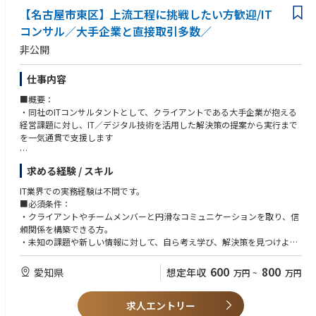
・エンジニアの就労環境改善に関心がある方
響を与えるようなソリューションとなる可能性があること
【名古屋市東区】上流工程に挑戦したい方歓迎/IT
・課題に対し根本解決を目指したい方
・「設計者の生産性向上や残業時間削減」「作業の自動化や効率化」な
・ご自身の成長機会を欲している方
コンサル／大手企業と直接取引多数／
ど、製造業の抱える大きな課題に対して、有効なアプローチ手法を身につ
・できない理由よりもどのようにすればできるかを考えたい方
非公開
けられること
・「創業当初からの設計プロセスノウハウ」と「3D CADのノウハウ」を
かけ合わせたダイナミックなソリューション提案が可能なこと
仕事内容
・15年以上にわたる1,000件以上の業務自動化・効率化実績があること
■概要：
・同社のITコンサルタントとして、クライアントである大手企業が抱える
経営課題に対し、IT／デジタル技術を活用した解決策の提案から実行まで
を一気通貫で支援します
■担当業務：
求める経験 / スキル
下記の中からご経験に応じて業務をお任せ致します。
IT業界での実務経験は不問です。
①多種多様な業種のクライアントに向けたITコンサルティング・開発支援
■必須条件：
業務
・クライアントやチームメンバーと円滑なコミュニケーションを取り、信
・顧客課題解決に向けた分析・施策検討
頼関係を構築できる方。
・コンサルティング・提案活動
・未知の課題や新しい情報に対して、自ら考え学び、解決策を見つけよう
・システム開発支援
とする主体性と行動力。
・変化を楽しみ、新しいことにも積極的にチャレンジできる意欲。
600
800
愛知県
想定年収
万円
~
万円
②プロジェクトの上流工程から参画し、システム設計から実装・インフラ
■歓迎条件：
構築・テストを含む全開発行程の業務
・顧客折衝や提案、コンサルティングなど、クライアントワークの経験。
・要件や今後の拡張性を満たすシステムの全体設計
求人エントリー
・プロジェクトやチームの推進、管理に関わった経験
・自動生成やAIコーディングを前提とした効率的な実装