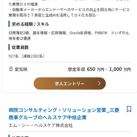
DXを推進できる人材を育成するための研修プログラムの開発及び社員研修
た業務ＤＸの推進
を実施。
・自動車メーカーからエンドーザへのサービスの向上を図る為にサービス
短期的な研修だけでなく中長期にわたる育成プログラム開発を支援。
業務を既存ＩＴ資産と生成AIを活用してＤＸ化を図る
※プロジェクトの場所：名古屋支店/豊田市のハイブリッド
■ビジネスコンサルティング
求める経験 / スキル
・製造業 全社業務改革支援
【プロジェクト人数】10~15名
日商簿記2級、基本情報・応用情報、Oracle系資格、PMBOK ※いずれも
市場における競争力強化のため全社での業務再構築を支援。販売・購買・
【開発環境】想定
保有者は優遇
生産・物流・財務会計といった幅広い領域で、業務分析～課題抽出～ある
使用言語：Java、JavaScript、SQL、OutSystems、Tagetik
べき業務設計～改革の実行推進を支援。
従業員数
【コード品質のための取り組み】CI/CD
【開発手法】
927名
（連結2382名）
＜部門の特徴＞
ウォーターフォール/アジャイルスクラム
「変革」を創り出すプロフェッショナル集団です。
【情報共有のツール】
650
1,000
愛知県
想定年収
万円
~
万円
Jira/Teams
「変革」を創り出す力を付けていくことは、LTSにとっても、市場にとっ
ても今後ますます重要になっていきます。LTSはアジアで5本指に入るブラ
【配属事業部の紹介】
求人エントリー
ンドを目指すことを標榜しており、それを実現するためにもこれから更な
自動車メーカーのお客様に対して、主に管理会計領域での提案、開発、導
る事業変革を力強く推進していく必要があります。市場には、想いはある
入を行っているグループです。
ものの、戦略、業務、IT、人財の面で多くの課題を抱えるお客様がいま
メンバーは、プロパーが22名、BPもいれると約90名です。世界的な企業
す。そのお客様に対して我々の事業部では「戦略の実行にコミットする」
様であるため、社内/社外の取り巻く環境を察知し、変化に応じた柔軟な
をモットーに、①変革のデザイン、②変革の具体化・実行、③変革のマネ
提案/導入を行っています。週1-3回は出社してチーム内でのコミュニケー
病院コンサルティング・ソリューション営業_三菱
ジメントを価値として提供しています。
ションの活性化をしていますが、勤務場所が離れているメンバーとはTea
商事グループのヘルスケア中核企業
これらの価値を提供し実現していくために最も重要な要素は「人」です。
msでコミュニケーションをとりながら、みんなで協力し合い業務を遂行し
我々が素晴らしいチームを作っていくためには、想いを持った優秀な人財
エム・シー・ヘルスケア株式会社
ています。
が欠かせません。我々が目指す世界観に共感していただける方と仲間にな
り、チームとしての価値を最大化していきたいと考えています。同時に、
【入社後のキャリアパス】