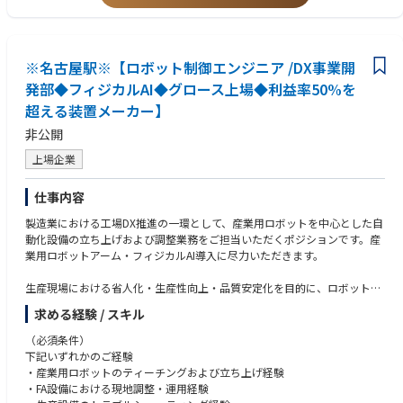
※名古屋駅※【ロボット制御エンジニア /DX事業開
発部◆フィジカルAI◆グロース上場◆利益率50%を
超える装置メーカー】
非公開
上場企業
仕事内容
製造業における工場DX推進の一環として、産業用ロボットを中心とした自
動化設備の立ち上げおよび調整業務をご担当いただくポジションです。産
業用ロボットアーム・フィジカルAI導入に尽力いただきます。
生産現場における省人化・生産性向上・品質安定化を目的に、ロボットシ
ステムを中心とした自動化ラインの構築および最適化を行っていただきま
求める経験 / スキル
す。
（必須条件）
【業務内容】
下記いずれかのご経験
・産業用ロボットのティーチングおよび動作調整
・産業用ロボットのティーチングおよび立ち上げ経験
・ロボットアームの立ち上げ・現地調整
・FA設備における現地調整・運用経験
・FA設備の導入・試運転・最適化