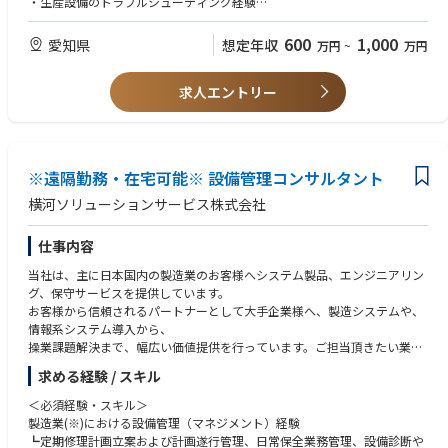
・生産設備のトラブルシューティング経験
・生産ラインの改善およびトラブルシューティング
・製造業またはFA業界での自動化設備対応経験
・AMR（自律搬送ロボット）の導入支援・運用
600
1,000
愛知県
想定年収
万円
~
万円
・工場DXに伴う自動化設備の実装支援
（歓迎条件）
・画像処理・カメラ調整経験
【変更の範囲】会社の定める全ての業務
求人エントリー
・AMR(自律搬送ロボット)の導入経験
・協働ロボット(関節型ロボット)の導入・運用経験
※※※その他、下記ポジションも募集中ですのでご紹介可能です。ぜひ、
・PLCを用いた設備連携経験
ご相談ください。※※※
・C# / Pythonの使用経験
※遠隔勤務・在宅可能※ 設備管理コンサルタント
・機械設計、組立サポートエンジニア
・外観検査装置ソフトウェアエンジニア
横河ソリューションサービス株式会社
・電気制御エンジニア
・AI画像検査ラインの導入・保守サポート
仕事内容
・AI外観検査_画像処理エンジニア
・AIテックリード
当社は、主に日本国内の製造業のお客様へシステム製品、エンジニアリン
・AIエンジニア
グ、保守サービスを提供しています。
※※※※※※※※※※※※※※※※※※※※※※※※※※※※※※※※※
お客様から信頼されるパートナーとして大手企業様へ、製造システムや、
※※※※※※※※※※※
情報系システム導入から、
操業課題解決まで、幅広い価値提供を行っています。ご担当頂きたい業務
■ご推薦ポイント
内容は以下の通りです。
求める経験 / スキル
①経験の幅が広い：当社は前年150%成長のため案件数が増加していま
す。様々な製品の製造ライン導入を多数経験することができ、またAIを活
＜仕事内容＞
＜必須経験・スキル＞
用したソリューションのため、製造現場DXにおける経験の幅や量を加速度
●プラントにおける現場と経営をつなぐコンサルティング
製造業(※)における設備管理（マネジメント）経験
的に拡げることができます。
設備管理コンサルタントとして現場の課題と経営の課題をつないで設備管
┗定期修理計画立案および計画遂行管理、日常保全業務管理、設備診断や