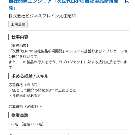
自社開発エンジニア「次世代ERPの自社製品新規開
発」
株式会社ビジネスブレイン太田昭和
上場企業
仕事内容
【業務内容】
「次世代ERPの自社製品新規開発」のシステム基盤およびアプリケーショ
ン開発を行います。
また、この製品の導入を行う、SIプロジェクトに対する技術支援を行いま
す。
【開発環境】
求める経験 / スキル
・使用言語：Java、C#、SQL
・使用環境：AWS、Azure、オンプレミス
応募資格（MUST）
・使用OS：Windows、Linux
・SEとして開発の経験が3年以上あること
・使用DBMS：PostgreSQL、Oracle
・技術志向がある方
・使用M/W：JP1/AJS、Systemwalker OM、ASTERIA、Apache NiFi
・情報共有のツール：Teams、Backlog
応募資格（WANT）
・基盤、標準化の役割を担った経験があること
従業員数
【想定プロジェクト】
・オンプレ、IaaSいずれかでの環境構築経験のあること
・自社製品システム基盤の開発・維持
・何らかのM/Wの導入・環境構築経験があること
927名
（連結2382名）
・自社製品アプリケーションの開発・維持
(DBMS、Jobスケジューラ、ETL等)
・上記自社製品の開発企画