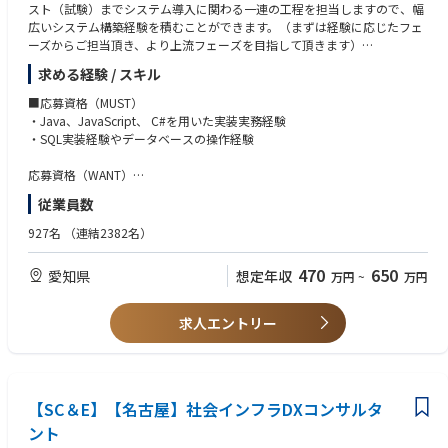
・設備稼働状況の最適化プロジェクト
スト（試験）までシステム導入に関わる一連の工程を担当しますので、幅
・技術伝承におけるデータ・AIプロジェクト
広いシステム構築経験を積むことができます。（まずは経験に応じたフェ
・広告審査におけるAI自動化プロジェクト
ーズからご担当頂き、より上流フェーズを目指して頂きます）
※顧客は製造業から建設業、金融業等多岐に渡り、中堅企業を中心にコン
求める経験 / スキル
サルテーションから実装迄を当社で一気通貫にて対応します。
【プロジェクト規模】
・維持保守チーム：約3名～10名単位
■応募資格（MUST）
■業務のやりがい
・開発チーム：約10名～30名単位
・Java、JavaScript、 C#を用いた実装実務経験
・富士フイルムBIジャパン全体として、2025年より中堅企業に向けたAI事
・SQL実装経験やデータベースの操作経験
業強化を掲げており、新規組織での業務遂行となります。これからAIビジ
【開発環境】
ネスを創り上げていく段階となり、非定型業務の中でビジネス創出を経験
使用言語：Java、PL/SQL、C、C#
応募資格（WANT）
いただく事が可能です。
使用環境：MBBフレームワーク(弊社独自構築FW）/SVN/Eclipse
・開発プロジェクトでサブを含むリーダー経験（スケジュール・タスク管
従業員数
・既存事業の顧客基盤を活かし、全国のお客様対する顧客カウンターとし
DB：Oracle
理、課題管理、メンバーのマネジメント）がある。
てAIソリューションの提案・構築をリーディングいただけます。
（Mc Frame、BIZ∫、intra-mart、DIVA、BIZ Forcast、COMPANY、HUEな
・対顧客折衝経験（セッション実施、仕様調整）がある
927名
（連結2382名）
・今回の職種に限らず、当社全体のAI推進を目的とし、AIエヴァンジェリ
ど）
・会計システム経験者
ストやAI事業推進における戦略立案等、将来的なキャリアアップも可能で
【開発手法】
・簿記（1級、2級）保有
470
650
愛知県
想定年収
す。
万円
~
万円
ウォーターフォール
・IPA情報システム資格
【情報共有のツール】
■働き方（ワークライフバランスを維持し働ける環境）
Teams/Sharepoint/Outlook
求人エントリー
・全社平均残業時間：約20時間/月
・自社でも業務改革、プロセス効率化、働き方改革に取り組んでいます。
【想定プロジェクト】
■製造業：経営管理システム、会計システム、生産管理システム、販売管
理システム、原価管理システム（パッケージ導入）
■リース・金融業：会計システム・パッケージの導入※その他：自社会計
【SC＆E】【名古屋】社会インフラDXコンサルタ
パッケージ（ACTシリーズ）の導入 他
ント
∟7割：パッケージ開発（会計管理システム、購買管理システム、生産管