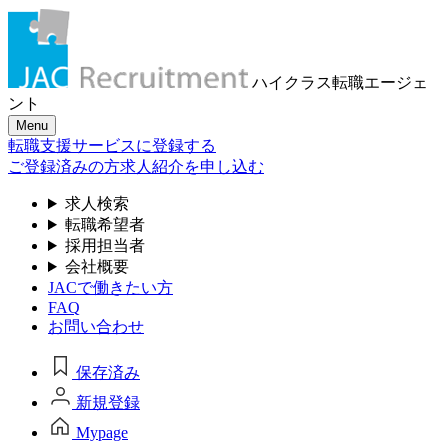
ハイクラス転職
エージェ
ント
Menu
転職支援サービスに登録する
ご登録済みの方
求人紹介を申し込む
求人検索
転職希望者
採用担当者
会社概要
JACで働きたい方
FAQ
お問い合わせ
保存済み
新規登録
Mypage