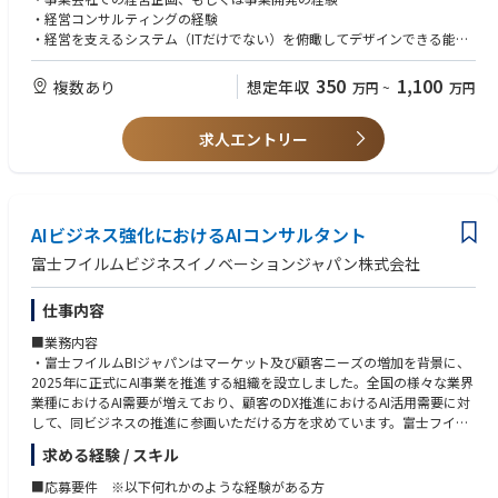
■その他成長支援
・経営コンサルティングの経験
中期経営計画の策定支援のほか、PMIおよびファンド投資先に対するハン
・経営を支えるシステム（ITだけでない）を俯瞰してデザインできる能力
ズオン支援、次世代幹部育成支援等
-----------------------------
＜歓迎スキル＞
350
1,100
複数あり
想定年収
万円
~
万円
・公認会計士
・中小企業診断士
求人エントリー
・MBA
・経営を横断的に俯瞰し実行されたい方
AIビジネス強化におけるAIコンサルタント
富士フイルムビジネスイノベーションジャパン株式会社
仕事内容
■業務内容
・富士フイルムBIジャパンはマーケット及び顧客ニーズの増加を背景に、
2025年に正式にAI事業を推進する組織を設立しました。全国の様々な業界
業種におけるAI需要が増えており、顧客のDX推進におけるAI活用需要に対
して、同ビジネスの推進に参画いただける方を求めています。富士フイル
ムBIジャパンの主要拠点を中心に全国横断にて対応する組織で、各支社と
求める経験 / スキル
の協業・連携をしながら、AIビジネス推進を担っていただきます。今回はA
Iコンサルタントとして以下のような業務を担っていただく事を想定してい
■応募要件 ※以下何れかのような経験がある方