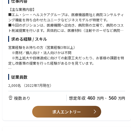
仕事内容
個人としてのキャリア実現も我々は大切にしています。一人一人のキャリ
複数案件をマネージメントするPMとして顧客折衝と事業領域拡大のため
ア観や価値観を確認しながら、一人一人がキャリアを実現しながら活き活
【主な業務内容】
の案件創出と提案を行えるセールスエンジニアとしてのキャリア形成を想
きと働ける活躍の環境を提供していきます。我々の会社には「手を挙げる
■エム・シー・ヘルスケアグループは、医療機器商社と病院コンサルティ
定。
と機会が生まれる」というカルチャーが根付いており、様々なチャレンジ
ング機能を持ち合わせたユニークなビジネスモデルが特徴です。
が可能な環境となっています。
■今回のポジションは、医療機関へ出向き、病院側の立場で、病院のコス
【本ポジションの魅力】
加えて、東京、東海、西日本の3つのエリアでサービス提供していること
ト削減提案を行います。具体的には、医療材料（注射やガーゼなど病院で
・お客様の業務について知識が身に付き強みとなるデータ利活用等による
も事業部の特徴です。社会課題化する日本のサステナビリティの解決を本
使用される材料など）や、医薬品の調達代行や在庫管理を行います。
ＤＸ化を経験する事によりノウハウが身につく
気で考えたとき、「地域が元気であること」は欠かせない要素です。
求める経験 / スキル
■エム・シー・ヘルスケア社で共同購入した材料を展開したり、在庫管理
・クラウドネイティブ、DevOpsなど近年の注目されてている技術や方法
逆風が吹く中でも、我々の会社のミッションに繋がる「人や地域が持って
を行い院内の物品管理を効率化したりと、病院のモノ・カネの管理（その
論でのシステム開発プロセスを習得できる
営業経験をお持ちの方（営業経験3年以上）
いる可能性を信じ」、地域創生に貢献する、地域で裁量を持って働くこと
運営にあたるパートの方の管理も含む）をお任せします。
・グループ会社への横展会による提案、案件化、導入と一連の流れを経験
※商材／個人向け・法人向けかは不問
で個人の成長に寄与する、ということを実現していきたいと考えていま
■病院の経営コスト削減のために、医療機関向けに提案資料の作成及び提
でき、自身で案件を取りに行くことができる。
※売上拡大や目標達成に向けての創意工夫だったり、お客様の課題を特
す。
案を実施頂くこともあります。
定し改善策の提案を行った経験があるかを見ています。
地域を活性化するためには、民間企業だけではなく自治体や教育機関との
■相対する方は、病院内の看護師や薬剤師、事務局長、そしてドクターで
※在宅勤務／フレックス：週1～３回は支店もしくはお客様先へ出社、在
共創が必要となりますので、我々の事業を通じて我々がハブとなって産・
す。医療従事者は、患者さんを最優先にし材料の使い勝手を優先する傾向
宅勤務週に2回程度の予定。但しプロジェクト状況により変動あり。
または
官・学の連携を推進しています。
従業員数
にありますので、意向を確認し、コストとのバランスを鑑みて改善提案し
ていくことが肝となります。
・在庫管理や売上管理等の店舗管理に関する経験をお持ちの方（販売サー
2,000名
（2022年7月現在）
※部門活動
■1つの医療機関につき、営業担当は1名、実務サポート（パートの女性）
ビス業において店長、副店長経験、リーダーやサブリーダー、スーパーバ
部門メンバの実現したい事（活動）を組織活動に取り込み積極的に支援
が3~10名程います。大規模な医療機関の場合は、営業担当2~3名で担当す
イザー等の経験をお持ちの方）
・ダイバーシティ推進活動
460
560
複数あり
想定年収
万円
~
万円
る場合もあります。
・地域NPO法人支援活動
■歓迎要件
・地域ITコミュニティ参加による地域創生活動
【ポジションの魅力】
・医療業界のご経験をお持ちの方
求人エントリー
・大学連携による新サービス研究
・病院コンサルティングを担う企業の中で、各病院との取引は業界トップ
・Well Being推進活動 など
シェアとなります。
■求める人物像
・業界知識は不問です。業界内のスペシャリストが揃っておりますので、
・チームワークや周りと協力しながら業務に取り組むことができる、それ
＜入社後のイメージ＞
教育体制や環境は十分整っております。