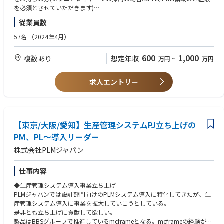
業務改善に長期的に携わる事が可能です。当社はこの分野を専業としてい
を必須とさせていただきます)
る為、PLM領域に集中特化した業務ノウハウを習得する事が可能です。ま
・2～3人以上のプロジェクトリームにおけるチームリード経験をお持ちの
従業員数
た自社製ソリューションだけでなく、中立的な立場でお客様に最適なソリ
方
ューションを幅広く提供していく事が出来ます。
57名
（2024年4月）
【歓迎経験】
・PDM（製品データ管理）若しくはBOM（部品表）に関するシステム開発
600
1,000
複数あり
想定年収
万円
~
万円
経験
求人エントリー
【東京/大阪/愛知】生産管理システムPJ立ち上げの
PM、PL～導入リーダー
株式会社PLMジャパン
仕事内容
◆生産管理システム導入事業立ち上げ
PLMジャパンでは設計部門向けのPLMシステム導入に特化してきたが、生
産管理システム導入に事業を拡大していこうとしている。
是非とも立ち上げに貢献して欲しい。
製品はBBSグループで推進しているmcframeとなる。mcframeの経験があ