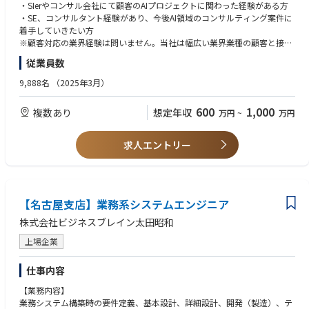
ます。
・SIerやコンサル会社にて顧客のAIプロジェクトに関わった経験がある方
【職務内容】
・SE、コンサルタント経験があり、今後AI領域のコンサルティング案件に
・AIコンサルタントとして、顧客業務を分析し、最適なAIソリューション
着手していきたい方
の提案・プロジェクト推進およびAIプロジェクトにおける案件獲得を担っ
※顧客対応の業界経験は問いません。当社は幅広い業界業種の顧客と接す
ていただきます。
る機会がございます。業界の専門性をお持ちの方でも、新しい業種にチャ
従業員数
－AIプロジェクトにおけるコンサルテーション
レンジしたいという方は歓迎致します。
－最適なAIソリューションの選定からお客さまプロジェクト推進体制の
■歓迎要件
9,888名
（2025年3月）
確立および要件定義等の上流工程推進
・顧客業務分析からソリューション選定や設計・構築迄の一気通貫のPJ経
－各支社で対応できない高難度や大型プロジェクトの推進支援
験がある方
600
1,000
複数あり
想定年収
万円
~
万円
－部門横断業務（事例共有会やユースケース提案、セミナー対応他）
・様々な業種業界のプロジェクトに参画経験がある方
※プロジェクト毎に異なるフェーズで参画いただく事となります。全国か
・AIコンサルタントとして経験がある方
らの案件問い合わせが依頼があり、プロジェクト単位で参画をいただきま
・MS製品やAWS製品のAIサービスの知見がある方
求人エントリー
す。
【活用ソリューション】
・Copilot Studio、Copilot for M365、AzureOpenAI、Amazon Bedroc
k、Dify、neoAI他
【名古屋支店】業務系システムエンジニア
※活用ソリューションについては、現段階の一例となり、顧客要望や今後
株式会社ビジネスブレイン太田昭和
のソリューション拡大等も想定しています。本ソリューションの経験者に
限定はしておりません。
上場企業
【顧客向けプロジェクト例】
仕事内容
・調査・分析・報告書作成業務の支援プロジェクト
・社内規定・業務ルールの問合せ業務の改革プロジェクト
【業務内容】
・生産工程における品質業務の見える化プロジェクト
業務システム構築時の要件定義、基本設計、詳細設計、開発（製造）、テ