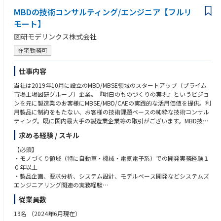
給与制度、就業制度などを在籍メンバーが働きやすいように、独自に設計
経験をお持ちの方
MBDの技術コンサルティング/エンジニア【フルリ
しております。
（2）制御システム設計の実務経験をお持ちの方
＜具体的には＞
モート】
（3）信号処理、統計処理、最適化、実験計画法などの数学的知識をお持
◎裁量を持って働ける環境
・まずは弊社技術職として、製造業のお客様の課題把握を行い、その後は
ちの方
図研モデリンクス株式会社
少数精鋭組織のため、プロセスの改善などにも積極的に携われます。それ
MBD/MBSEを使用したモデル開発/システム環境構築等が主な業務内容で
（4）モーター制御やバッテリー熱マネージメントなどの電動関連の業務
ぞれの強み、スキルを鑑みて、プロジェクトをアサインするため、プロジ
す。
経験をお持ちの方
在宅勤務可
ェクトリーダーを任されるケースもございます。
・入社後の教育については、MBD/MBSEに長けた技術者が多数在籍してお
（5）コンピュータビジョン(画像センサ、画像処理)の知識および実務経験
り、プロジェクトを通してOJTでの教育を実施していきます。
をお持ちの方
仕事内容
◎顧客志向
・社風は、自由闊達で上下関係を気にせずコミュニケーションが取れ、リ
（6）通信やクラウド関連の業務経験をお持ちの方
顧客が抱える悩み、課題を同社が持つ専門性、知見を活かしソリューショ
モート環境も確立されているため、社員間の交流が気軽にとれます。
（7）HILS・RCPなどを用いた実機検証および実験環境構築の経験をお持
当社は2019年10月に設立のMBD/MBSE領域のスタートアップ（プライム
ンの提供ができます。設備やツール、ソフトウェアに囚われない、純粋な
ちの方
市場上場図研グループ）企業。『明日のものづくりの実現』というビジョ
技術ベースでの議論が可能です。
＜働き方＞
（8）システムズエンジニアリングの実践経験および学習経験をお持ちの
ンを元に製造業のお客様にMBSE/MBD/CAEの実践的な活用価値を提供。利
・働き方についてはリモートワークが中心となっております。お客様先と
方
用製品に制約をもたない、お客様の技術課題ベースの純粋な技術コンサル
◎最先端と古き良き技術の融合
の打合せや納品のため訪問することもありますが、
（9）機械学習・ディープラーニングの知識および実務経験(Pythonなど)
ティング。既に国内最大手の製造業企業等の取引がございます。MBD技術
最先端のソフトウェア、AIなどの技術と自動車業界の技術とを体感するこ
それ以外で会社に出社するということは原則ありません。
をお持ちの方
を武器にMBSE領域の技術コンサルをさらに強化しビジネスの拡大をする
求める経験 / スキル
とができ、スキル向上につながります。
・ライフスタイルにあった働き方をして頂ければと考えているので地方で
（10）ゲームエンジン(Unity、Unrealなど)の知識および実務経験をお持ち
ための募集になります。
他社のような受託ベースではなく、上流のR＆Dの段階で入り込むので、コ
フルリモート勤務なども可能です。
の方
【必須】
アな技術に触れることができます。
（11）コンサルティングファームでの技術コンサルティング業務経験をお
【安定性】プライム市場上場図研社が親会社のため財務安定性を担保
・モノづくり領域（特に自動車・機械・電気電子系）での開発実務経験１
■おすすめポイント：
持ちの方
【働き方】 専門業務型裁量労働制を採用
０年以上
【残業について】20～30時間程度。4～6月が閑散期、11～3月に向けて繁
当社は株式会社図研の100％出資により設立された会社です。
【働きやすさ】業務パフォーマンスをベースに評価するため、時間的・場
・製品企画、要求分析、システム設計、モデルベース開発などシステムズ
忙期
現在図研モデリンクスでは、自動車OEM・サプライヤーをはじめとした昨
■開発環境 ※以下のいずれかのご経験をお持ちの方は尚可
所的制約を受けずにご活躍頂くことができます。
エンジニアリング関連の実務経験
【有給休暇について】業務に支障のない範囲であれば、半日休/1日休/連
今の製品開発の高度化・複雑化に対応していくため、
プログラミング言語：MATLAB、Python、VBA、C/C++
・MBDまたはMBSEに関する知見・関心
続休と自由に取得可能。
製品開発におけるMBD・MBSEにおいてコンサルティングサービス、ツー
従業員数
システムモデリング言語：SysML、UML
【仕事内容】
・技術的課題を言語化し、ドキュメント・プレゼンで伝えられる論理的思
年次有給休暇は当該年度中に使用しなかったときは、次の年度に繰り越す
ル開発などの新事業を展開しております。
モデリングツール：Simulink、Amesim、SimulationX、Dymola、OpenM
■ 製造業において、高い生産性を実現させることを目的とし、顧客課題を
考力・表現力
19名
（2024年6月現在）
ことが可能
様々な分野のリーディングカンパニーをはじめ多くのものづくり企業がお
odelica、GT-SUITE
解決に導くMBSE/MBD/CAEを駆使した技術サービスを提供
・他社や他部門との協働を通じた課題整理・提案・推進の経験