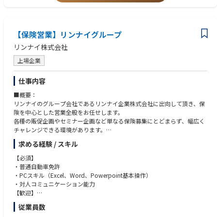
・ITに関する基礎知識や学習経験
・開発リードとしてのプロジェクトメンバーの管理・育成
※ 1～3ヶ月の入社後研修あり
【保険営業】リンナイグループ
■同社の特徴
リンナイ株式会社
事業拡大に伴い、立ち上げメンバーとして組織作りに携わるチャンスがあ
ります。
上場企業
大手企業との新規DX案件が続々と始動しており、多種多様な業界の変革に
携われます。
仕事内容
働き方：リモートワーク可能（遠方メンバーも在籍）で、フレックスタイ
■概要：
ム制（コアタイム11-16時）を導入。プライベートと両立しながらパフォ
リンナイのグループ会社であるリンナイ企業株式会社に出向して頂き、保
ーマンスを最大化できる環境です。
険を中心とした営業全般をお任せします。
評価：年1回の昇給では、業績や評価次第で「年100万円以上」の昇給実績
各種の販促企画やセミナー企画など単なる保険募集にとどまらず、幅広く
もあり。結果だけでなくプロセスも正当に評価します。
チャレンジできる環境があります。
「古い慣習から企業を解放し、自由に戦略を実現できる世界を創る」とい
※リンナイ株式会社社員としての採用となりますが、入社時に出向とい
う代表の想いに共感し、日本の活力を高めていく仲間を募集しています。
求める経験 / スキル
った形になります。
■リンナイ企業株式会社について：
【必須】
リンナイ株式会社100％出資の子会社で、リンナイグループの社員・家
・普通自動車免許
族・OBへ、がん保険、医療保険等の第3分野の生命保険の販売及び各種手
・PCスキル（Excel、Word、Powerpoint基本操作）
続き保全を行っています。会社HP：https://www.rinnai-kigyou.co.jp/
・対人コミュニケーション能力
＜事業内容＞
【歓迎】
損害保険代理業、生命保険代理業、旅行斡旋業務・自動車リース代理店
・損害保険募集人資格をお持ちの方
従業員数
業・熱エネルギー機器やその他日用品の販売・不動産の賃貸並びに運営等
・生命保険募集人資格をお持ちの方
■職務内容：