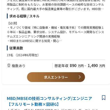
ラインのインテグレーション提案を行い、工場現場実装を通じた課題解決
もらうための支援であるので、お客様に感謝をされる業務です。
用製品に制約をもたない、お客様の技術課題ベースの純粋な技術コンサル
型ソリューションを提供しています。
●ご自身の知識を活かして、他のメンバーの知識も取り入れて相乗効果を
ティング。既に国内最大手の製造業企業等の取引がございます。MBD技術
発揮できるとともに、ご自身の成長も実感できる満足度の高い仕事です。
を武器にMBSE領域の技術コンサルをさらに強化しビジネスの拡大をする
現在はAI外観検査事業およびコンサルティング事業を中心に事業拡大して
●DXや設備管理の知識が十分でなくても、メンバーで業務遂行を実施する
求める経験 / スキル
ための募集になります。
おり、今後も製造現場における様々な課題解決に向けた、自社製のAIソフ
のと
トウェア×IoTによる新たなソリューション領域へと事業を拡大していき
【必須】
先輩社員が教育を実施することによって独り立ちできるようにサポートい
【安定性】プライム市場上場図研社が親会社のため財務安定性を担保
ます。
・モノづくり領域（特に自動車・機械・電気電子系）での開発実務経験１
たします。
【働き方】 専門業務型裁量労働制を採用
０年以・製品企画、要求分析、システム設計、モデルベース開発などシス
●今までの設備管理の経験や知見を活かして、ジョブチェンジをすること
【働きやすさ】業務パフォーマンスをベースに評価するため、時間的・場
【変更の範囲】会社の定める全ての業務
テムズエンジニアリング関連の実務経験
ができます。
所的制約を受けずにご活躍頂くことができます。
・MBDまたはMBSEに関する知見・関心
●すべての業種業界で仕事をすることができますので、今までとは違った
・技術的課題を言語化し、ドキュメント・プレゼンで伝えられる論理的思
経験や知見を得ることができ、
従業員数
【仕事内容】
考力・表現力
将来にわたってキャリアアップをすることができます。
自動車をはじめとするモノづくり企業に対し、3D-CAE、1D-CAEを駆使
・他社や他部門との協働を通じた課題整理・提案・推進の経験
19名
（2024年6月現在）
し、先進的なモデルベース開発（MBD/MBSE）の導入支援、顧客課題解決
・SE領域における困難さを実現場で体感し、開発プロセス改革に向けた熱
を行うコンサルティング業務です。技術的な理解と現場視点を活かし、モ
意をお持ちの方
890
1,490
複数あり
想定年収
万円
~
万円
ノづくりにおけるシステム設計と単体設計をつなぐプロセスを革新する役
割を担っていただき、プロジェクトマネージャーとして、顧客との関係構
【歓迎】
築からプロジェクト運営までを一貫して担当して頂きます。技術成果開発
・コンサルティングファームまたは事業会社での業務改革・技術企画・P
求人エントリー
においては、実際にご自身の手でモデリング・プログラミング・解析・環
M経験
境構築等も行って頂きます。
・MBSEツール（Cameo / Rhapsody / Enterprise Architect / Capella等）
の利用経験
■主な業務内容
・MBDツール（MATLAB/Simulink、Stateflow等）によるモデル開発・検
・モノづくりにおけるシステム設計と単体設計をつなぐプロセスに関わる
MBD/MBSEの技術コンサルティング/エンジニア
証経験
顧客課題のヒアリング
・組込みソフト開発プロセスの理解、コード生成やHILS/SILS試験の経験
【フルリモート勤務×図研G】
・3D-CAE、1D-CAEを駆使して顧客課題を解決するソリューション提案と
・要求仕様書/機能仕様書の作成・管理経験