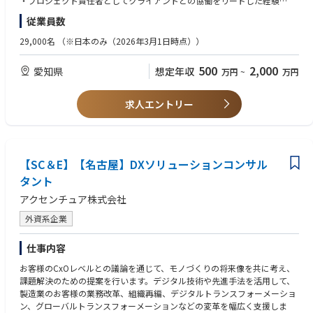
・プロジェクト責任者としてクライアントとの協働をリードした経験
９．管理職
もとにしたソリューションのデザインをリードします。
・企業や公共機関における基幹業務およびシステムの全体設計に関する5
従業員数
・また、それらのソリューションの導入に向けて、複数のプロジェクトを
年以上の経験
連動させながら推進するためのプログラムマネジメントを担います。
・クラウド基盤(AWS/GCP/Azure)、データベース管理、運用管理等のバッ
29,000名
（※日本のみ（2026年3月1日時点））
クエンドシステムの設計・導入実績
500
2,000
愛知県
想定年収
万円
~
万円
◆望ましい経験・スキル
・戦略・業務コンサルティング、または事業企画や新規ビジネス企画の5
年以上の経験
求人エントリー
・50人以上のSI案件におけるプロジェクトマネジメント経験
・製造業（電機、自動車、産業機械、素材・エネルギーなど）に関する業
界知見
・多様な文化的背景を持つチームメンバーと、チーム志向の環境での業務
【SC＆E】【名古屋】DXソリューションコンサル
実績
・グローバルメンバーやパートナー企業とのコラボレーションの実績
タント
アクセンチュア株式会社
◆期待するヒューマンスキル
・デジタル関連のトレンドに強い関心を持ち、プロジェクトで求められる
外資系企業
新しいスキルについても自ら積極的に習得していく意欲
・お客様と協働しながら変革の実現にまで責任を負うコミット力
仕事内容
お客様のCxOレベルとの議論を通じて、モノづくりの将来像を共に考え、
課題解決のための提案を行います。デジタル技術や先進手法を活用して、
製造業のお客様の業務改革、組織再編、デジタルトランスフォーメーショ
ン、グローバルトランスフォーメーションなどの変革を幅広く支援しま