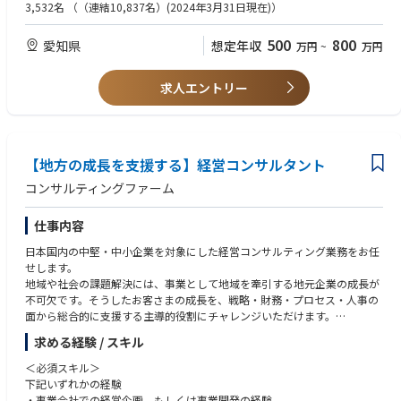
（未取得者でも応募可。入社後速やかに取得いただきます。）
3,532名
（（連結10,837名）(2024年3月31日現在)）
・自動車保険や火災保険、傷害保険などの損害保険の契約及び保全
・損害保険大学課程に認定されている方
・医療保険、がん保険などの第3分野保険の契約及び保全
・FP2級以上の資格をお持ちの方
500
800
愛知県
想定年収
万円
~
万円
・上記の販促企画の立案と推進、資材作成、実績報告
・企業代理店での実務経験、研修等のプレゼン経験
・リンナイグループ向けの管財保険の契約及び保全
・マネーセミナー、新入社員研修などの企画及び実施
求人エントリー
■求める人材と能力：
・人に寄り添い、人の為に親身になることにやりがいを感じる人
・コミュニケーション力
・責任感があり、課題解決に自発的に取り組む力
・素直に、謙虚に、自己成長の努力を継続する力
【地方の成長を支援する】経営コンサルタント
■職場の雰囲気
コンサルティングファーム
互いに協力し、困った時はお互いにフォローし合える風土がある、アット
ホームな雰囲気の職場です。
仕事内容
■業務の魅力・やりがい
リンナイ企業は、リンナイグループの保険の総合窓口として幅広い業務を
日本国内の中堅・中小企業を対象にした経営コンサルティング業務をお任
行なっており、保険以外にもマネーセミナー等のセミナーや研修も行なっ
せします。
ています。
地域や社会の課題解決には、事業として地域を牽引する地元企業の成長が
リンナイグループの福利厚生部門として、保険の専門知識を身につけ、グ
不可欠です。そうしたお客さまの成長を、戦略・財務・プロセス・人事の
ループ従業員のライフプラン設計にも貢献できるやりがいの大きな仕事で
面から総合的に支援する主導的役割にチャレンジいただけます。
す。
-----------------------------
目標はありますがノルマはありません。ワークライフバランスを保って長
求める経験 / スキル
■新規事業創出支援
く働き続けることができます。
お客さま企業の経営/事業分析から、対話による企画立案、リサーチ、リソ
＜必須スキル＞
ース確保、POC、実現まで幅広く対応
下記いずれかの経験
・事業会社での経営企画、もしくは事業開発の経験