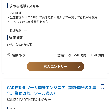
ればベターだが、他製品でもベンダーとして
求める経験 / スキル
構築経験があれば問題ない。mcframeは入社後に学んでいただける。
【必須経験】
◆生産管理システム導入リーダー
・生産管理システムPJにて要件定義～導入まで一貫して経験がある方
mcframeの生産管理領域リーダーとして、お客様の業務課題を聞き、製品
・PLとしての就業経験がある方
とのFti&Gap等を経て、システム導入～保守までを一貫して担当していた
だく。
【歓迎経験】
mcframe導入の経験
従業員数
57名
（2024年4月）
650
850
複数あり
想定年収
万円
~
万円
求人エントリー
CAD自動化ツール開発エンジニア（設計開発の効率
化、業務改善、ツール導入）
SOLIZE PARTNERS株式会社