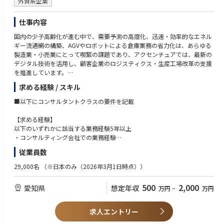
外資系企業
仕事内容
国内の少子高齢化が進む中で、需要予測の高度化、迅速・効率的なエネル
ギー流通網の構築、AGVやロボットによる倉庫業務の省力化は、あらゆる
製造業・小売業にとって喫緊の課題であり、アクセンチュアでは、最新の
デジタル技術を活用し、顧客企業のロジスティクス・生産工場改革の支援
を推進しています。
求める経験 / スキル
生産及び物流領域におけるクライアントに対し、ロボット技術やAI等を活
用した自動化の支援をします。
■以下にコンサルタントクラスの要件を記載
【PJ事例】
【求める経験】
・自動化/ロボティックス戦略/物流デジタルトランスフォーメーション戦
以下のいずれかに該当する業務経験5年以上
略の立案と実行推進
・コンサルティング会社での業務経験
・高度なオートメーション技術による工場/プラントの自動保全操業/産業
・ソフトウェアやSI企業における、システム構築プロジェクト経験
従業員数
ロボット導入
・物流、倉庫、製造業界での物流関連システム（Warehouse Management
・倉庫移転, 新設に伴う構想支援, 業務支援
System）や輸送管理システム（Transport Management System)の開発・
29,000名
（※日本のみ（2026年3月1日時点））
・最新デジタルテクノロジー活用（AI, ロボット技術等)を想定した
導入経験の導入や保守の現場経験
└業務プロセスの自動化
-システム開発プロジェクトにおける要件定義、設計、開発、テスト、導入
500
2,000
愛知県
想定年収
万円
~
万円
└物流業務プロセスのグランドデザイン 等
の経験
└物流生産性改善計画の立案と実行推進
・生産ラインのロボット化支援
【歓迎要件】
求人エントリー
・物流構想立案及びWMS（Warehouse Management System）導入支援
・ロボット技術、AI技術を活用した物流/生産工程自動化の知見、経験を有