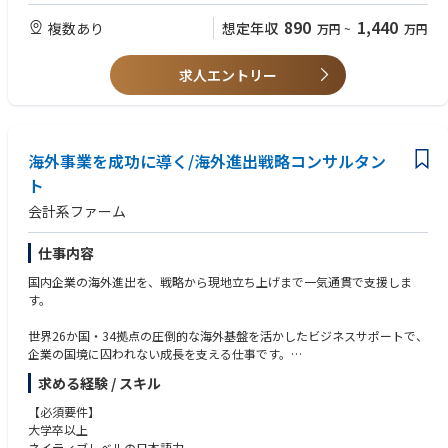
※有給取得促進のためにアナウンスあり
客様です。
車両シミュレータ：CarSim、CarMaker
(技術コンサルティング、業務委託開発)
・SE領域における困難さを実現場で体感し、開発プロセス改革に向けた熱
890
1,440
複数あり
想定年収
万円
~
万円
MBSEツール：Cameo Systems Modeler、GENESYS、Phoenix ModelCent
■ 本募集職種では、MBDの導入・活用により、顧客の技術課題を解決する
意をお持ちの方
er
技術コンサルティング・サービスの提供を行って頂きます。
最適化ツール：modeFRONTIER
・・・具体的には、プロジェクトの技術責任者として顧客への課題ヒアリ
【歓迎】
求人エントリー
ング・技術提案、技術成果開発、技術開発における進捗管理・リソース調
・コンサルティングファームまたは事業会社での業務改革・技術企画・P
整を行っていただきます。技術成果開発においては、実際にご自身の手で
M経験
プログラミング・モデリング・解析環境構築等も行って頂きます。
・MBSEツール（Cameo / Rhapsody / Enterprise Architect / Capella等）
※取引先の80%は国内最大手の自動車関係会社です。
の利用経験
海外事業を成功に導く/海外進出戦略コンサルタン
・MBDツール（MATLAB/Simulink、Stateflow等）によるモデル開発・検
【具体的な業務の流れ】
証経験
ト
お客様（特に製造業の研究・開発部門）の課題をお聞きし、課題解決に向
・組込みソフト開発プロセスの理解、コード生成やHILS/SILS試験の経験
会計系ファーム
けて提案を実施。提案内容について合意をえられたら、弊社の方でプロジ
・要求仕様書/機能仕様書の作成・管理経験
ェクトチームを組み、納品に向けてのコンサル・エンジニアリングサービ
・機能安全（ISO26262）またはASPICEに基づく開発・監査経験
スを実施する。
・システムズエンジニアリング教育・導入支援の経験
仕事内容
国内企業の海外進出を、戦略から現地立ち上げまで一気通貫で支援しま
【魅力】
【中途入社者のバックグラウンド】
す。
◎事業の将来性
完成車メーカー、Tier1サプライヤー、電機メーカー、MBDベンダー等
製造業界において、CASEへの対応IoT化が進む中で、MBSE/MBDのニーズ
世界26か国・34拠点の圧倒的な海外基盤を活かしたビジネスサポートで、
が益々増えてくることが予想されており、同領域のスペシャリスト集団と
■開発環境 ※以下のいずれかのご経験をお持ちの方は尚可
企業の国境に囚われない成長を支える仕事です。
して業界をリードしていきます。また、図研(株)からの出資、バックアッ
プログラミング言語：MATLAB、Python、VBA、C/C++
プもあり、大手顧客との新規窓口も開設済みのことからも、安定性と将来
システムモデリング言語：SysML、UML
求める経験 / スキル
・海外進出戦略の立案、進出スキームの企画提案
性を感じられる企業です。
モデリングツール：Simulink、Amesim、SimulationX、Dymola、OpenM
・現地法人の設立支援、海外子会社管理
【必須要件】
odelica、GT-SUITE
・経営者へのヒアリング・課題整理、海外拠点との連携
◎エンジニアリングのスキルアップ
大学卒以上
車両シミュレータ：CarSim、CarMaker
・会計・税務・労務・法務の基礎アドバイザリー
高い専門性を持つメンバーが在籍しており、それぞれの強み、スキルを補
ネイティブレベルの日本語力