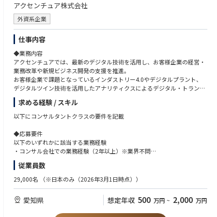
アクセンチュア株式会社
理システム等）
∟3割：スクラッチ開発（Java、Javascript等）
外資系企業
【名古屋支店の紹介】
仕事内容
名古屋支店では特に『お客様の利益を第一に』を大事にしております。
お客様の利益の為になるのかヒアリング、思考した上でお客様の利益向上
◆業務内容
に必要なシステムのみを導入します。
アクセンチュアでは、最新のデジタル技術を活用し、お客様企業の経営・
自動車などの製造業向けのプライム案件が多く、大規模や長期的なプロジ
業務改革や新規ビジネス開発の支援を推進。
ェクトに携わることも可能です。
お客様企業で課題となっているインダストリー4.0やデジタルプラント、
上流工程だけではなく将来的には、技術のスペシャリストやPL・PM、IT
デジタルツイン技術を活用したアナリティクスによるデジタル・トランス
コンサル、管理者、営業職等幅広いキャリアの選択が可能です。一緒にキ
フォーメーションの推進を担います。
ャリアの叶え方を考えていきますので是非現在のキャリアプランを教えて
求める経験 / スキル
当社やパートナー企業のノウハウを活用して、お客様のトランスフォーメ
ください！
ーションを支援することにより、業務的な高度化だけでなく、お客様の財
以下にコンサルタントクラスの要件を記載
務的な成果にも貢献しています。
【キャリアプランの例】
◆応募要件
１．プログラマー
以下のいずれかに該当する業務経験
└Java、Javascript、PL/SQL、ローコードなどを使用してソフトウェアや
◆プロジェクト事例
・コンサル会社での業務経験（2年以上）※業界不問
アプリケーションの設計、開発、テスト、保守を対応していただきます。
・お客様の投資計画立案（新工場建築・資源開発・洋上風力建設・スマー
・社会インフラ（不動産・建築・土木・鉄道・航空・海運・コンビニ・官
２．システムエンジニア
従業員数
トシティー・地域再開発等）
庁・自治体）領域（3年以上）
└システムのプロフェッショナルとなっていただきます。クライアントと
・不動産・エネルギー・鉄道・道路・建設・造船等の社会インフラ領域の
・エネルギー（総合商社・電力・ガス・石油）の事業者での業務経験（5
29,000名
（※日本のみ（2026年3月1日時点））
のコミュニケーションを取りながら技術面で現場を引っ張る存在となって
企業向け中期経営計画やDX計画立案
年以上）
いただきます。
・サステナビリティ計画立案、エネルギー転換事業立案、工場閉鎖・設備
・ソフトウェアやSI企業において、プライムコントラクターとしてエネル
３．プロジェクトリーダー
500
2,000
愛知県
想定年収
万円
~
万円
売却計画立案、脱炭素実施計画立案
ギー・鉄道/建設/不動産・公共向けのプロジェクト経験（3年以上）
└3－10人程、チームの計画、実行、完了に関する全体的な責任を持ち、
・BIM（Building Information Modeling）/CIM（Construction Informatio
以下いずれかの資格保有者
チームを指導して目標達成を目指していただきます。