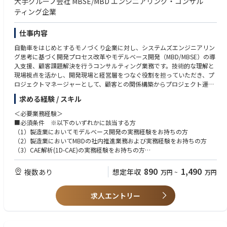
大手グループ会社 MBSE/MBD エンジニアリング・コンサル
その開発
・機能安全（ISO26262）またはASPICEに基づく開発・監査経験
・3Dモデルの縮退技術を適用することによる1D-CAEの精度向上への貢献
ティング企業
・システムズエンジニアリング教育・導入支援の経験
・CAEを駆使した設計プロセスの効率化による数値シミュレーションの信
頼度向上によるMBDの啓蒙
【中途入社者のバックグラウンド完成車メーカー、Tier1サプライヤー、電
仕事内容
機メーカー、MBDベンダー等
【具体的な業務の流れ】
自動車をはじめとするモノづくり企業に対し、システムズエンジニアリン
お客様（特に製造業の研究・開発部門）の課題をお聞きし、課題解決に向
グ思考に基づく開発プロセス改革やモデルベース開発（MBD/MBSE）の導
けて提案を実施。提案内容について合意をえられたら、弊社の方でプロジ
入支援、顧客課題解決を行うコンサルティング業務です。技術的な理解と
ェクトチームを組み、納品に向けてのコンサル・エンジニアリングサービ
現場視点を活かし、開発現場と経営層をつなぐ役割を担っていただき、プ
スを実施する。
ロジェクトマネージャーとして、顧客との関係構築からプロジェクト運営
までを一貫して担当して頂きます。技術成果開発においては、実際にご自
求める経験 / スキル
【魅力】
身の手でモデリング・プログラミング・解析環境構築等も行って頂きま
◎事業の将来性
す。
＜必要業務経験＞
製造業界において、CASEへの対応IoT化が進む中で、MBSE/MBDのニーズ
■必須条件 ※以下のいずれかに該当する方
が益々増えてくることが予想されており、同領域のスペシャリスト集団と
※主な業務内容
（1）製造業においてモデルベース開発の実務経験をお持ちの方
して業界をリードしていきます。また、図研(株)からの出資、バックアッ
・要求分析、機能分解、設計構造化など、SE思考に基づく開発プロセス改
（2）製造業においてMBDの社内推進業務および実務経験をお持ちの方
プもあり、大手顧客との新規窓口も開設済みのことからも、安定性と将来
善・改革
（3）CAE解析(1D-CAE)の実務経験をお持ちの方
性を感じられる企業です。
・システムズエンジニアリング導入に向けた業務設計・体制構築支援
（4）計測・実験関連の研究開発および実務経験をお持ちの方
・モデルベース開発（MATLAB/Simulink、SysML等）活用の推進・現場導
（5）CAEツールベンダーでエンジニアリングサービスやコンサルティン
890
1,490
複数あり
想定年収
万円
~
万円
◎エンジニアリングのスキルアップ
入、教育支援
グの実務経験をお持ちの方
高い専門性を持つメンバーが在籍しており、それぞれの強み、スキルを補
・開発プロセス成熟度（ASPICE／ISO26262等）診断および改善提案
（6）AI、機械学習などを自動車業界をはじめとする製造業で活かしたい
完し合いながらチームとしてプロジェクトを推進し、コンサルタントとし
・顧客との信頼関係構築および課題ヒアリング・提案活動
求人エントリー
方
て必要な技術、スキル、経験を詰める環境です。
・プロジェクト計画立案・進捗／品質／リスク管理・チームマネジメント
・関係部署・パートナー企業との協業、折衝および成果報告
■歓迎条件
◎働きやすい環境
※取引先の80%は国内最大手の自動車関係会社です。
（1）自動車OEM、自動車サプライヤ、電力/エネルギー関連企業での業務