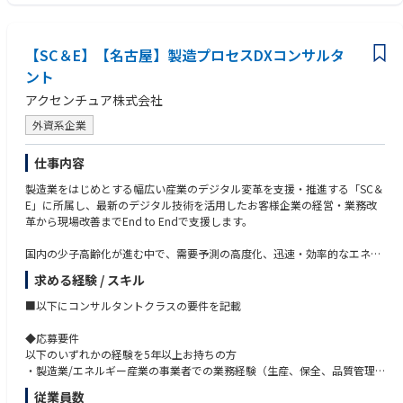
・お客様の使い古した倉庫を立て替えて、「荷物が入ってきて、出すとこ
する方
ろ」まで全てを全自動で実現
・物流関連設備(マテハン等)の開発経験もしくは導入経験
・物流倉庫新設や物流プロセス設計の業務経験
【SC＆E】【名古屋】製造プロセスDXコンサルタ
・英語力（ビジネスレベル
ント
アクセンチュア株式会社
外資系企業
仕事内容
製造業をはじめとする幅広い産業のデジタル変革を支援・推進する「SC＆
E」に所属し、最新のデジタル技術を活用したお客様企業の経営・業務改
革から現場改善までEnd to Endで支援します。
国内の少子高齢化が進む中で、需要予測の高度化、迅速・効率的なエネル
ギー流通網の構築、AGVやロボットによる倉庫業務の省力化は、あらゆる
求める経験 / スキル
製造業・小売業にとって喫緊の課題であり、アクセンチュアでは、最新の
デジタル技術を活用し、顧客企業のサプライチェーン・ロジスティクス改
■以下にコンサルタントクラスの要件を記載
革の支援を推進しています。
◆応募要件
MESやIoTを活用した生産現場データの自動連携、またデータ活用による、
以下のいずれかの経験を5年以上お持ちの方
オートメーション、ペーパーレス、歩留まり改善、予兆保全、省人化など
・製造業/エネルギー産業の事業者での業務経験（生産、保全、品質管理
に関するコンサルティングを、構想検討、方針・計画策定、システムの要
等）
従業員数
件定義、設計から導入・運用まで一貫して提供します。
・コンサルティング会社での業務経験