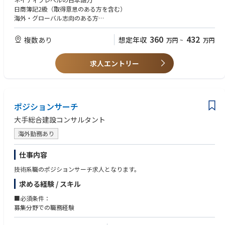
MBSEツール：Cameo Systems Modeler、GENESYS、Phoenix ModelCent
完し合いながらチームとしてプロジェクトを推進し、コンサルタントとし
日商簿記2級（取得意思のある方を含む）
er
て必要な技術、スキル、経験を詰める環境です。
海外・グローバル志向のある方
最適化ツール：modeFRONTIER
◎働きやすい環境
【歓迎要件】
360
432
複数あり
想定年収
万円
~
万円
給与制度、就業制度などを在籍メンバーが働きやすいように、独自に設計
語学力（英語等）
しております。
海外での就業・留学経験
求人エントリー
会計・税務の基礎知識
◎裁量を持って働ける環境
少数精鋭組織のため、プロセスの改善などにも積極的に携われます。それ
【求める人物像】
ぞれの強み、スキルを鑑みて、プロジェクトをアサインするため、プロジ
成長意欲が高い方
ェクトリーダーを任されるケースもございます。
コミュニケーション力がある方
ポジションサーチ
グローバルの仕事や経営に興味があり、新しいことに挑戦したい方
◎顧客志向
他責ではなく自責で物事を考えられる方
大手総合建設コンサルタント
顧客が抱える悩み、課題を同社が持つ専門性、知見を活かしソリューショ
受け身ではなく主体的に取り組める方
海外勤務あり
ンの提供ができます。設備やツール、ソフトウェアに囚われない、純粋な
技術ベースでの議論が可能です。
仕事内容
◎最先端と古き良き技術の融合
技術系職のポジションサーチ求人となります。
最先端のソフトウェア、AIなどの技術と自動車業界の技術とを体感するこ
とができ、スキル向上につながります。
求める経験 / スキル
他社のような受託ベースではなく、上流のR＆Dの段階で入り込むので、コ
アな技術に触れることができます。
■必須条件：
募集分野での職務経験
【残業について】20～30時間程度。4～6月が閑散期、11～3月に向けて繁
忙期