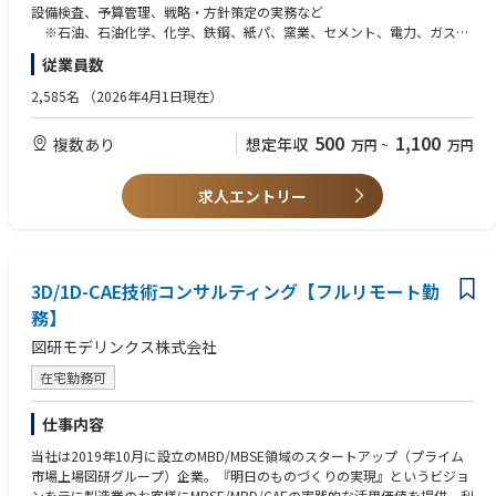
理のあるべき姿の構築支援や
設備検査、予算管理、戦略・方針策定の実務など
②昇給：当社は設備込みで数千万円の案件を粗利益率80％以上で受注納品
生産性の向上、利益の最大化に貢献するための課題特定・業務改善コンサ
※石油、石油化学、化学、鉄鋼、紙パ、窯業、セメント、電力、ガス、
しております。そのため納品に直接的に携われる本ポジションでは活躍が
ルティングを実施
自動車、FAなど
利益に直結するため、直近でご入社されたエンジニアの皆さまの多くが半
従業員数
●保安力、設備信頼性、稼働率、保全性などの改善に向けたトータルアセ
期の査定で評価され昇給しています。
ットマネジメント支援将来ビジョン策定支援
＜歓迎資格・スキル＞
2,585名
（2026年4月1日現在）
設備のライフサイクルにおいて設備を最大限活用するための戦略策定や
高圧ガス製造保安責任者（甲種、乙種）
③業務のやりがい(現場の声)：当社は営業が20代の製造業未経験でマイン
方針策定を支援するコンサルティング
設備維持管理士（石油学会）
ドが良い人材を中心に構成されているため、若手の営業が必死に受注した
500
1,100
複数あり
想定年収
万円
~
万円
●デジタルトランスフォーメーション（DX）実現支援
設備等のリスクマネジメント技術者（日本高圧力技術協会）
案件の納品を具現化すべく技術者としての腕が鳴り、やりがいを感じると
DXを実現するための業務要件やシステム要件を支援するコンサルティ
設備管理士、計画保全士（日本プラントメンテナンス協会）
いう現場の声をいただいています。
ングを実施。
求人エントリー
④企業の成長性：3年11か月で上場し、検査工程の自動化ソリューション
＊具体的には
をAI活用を通じ市場拡大しており、AIの導入実績では圧倒的なTOPシェア
●設備管理コンサルタントとしてお客様の課題を抽出するためのプリセー
を持つ企業です。まだ規模は小さいですが、高い営業利益率でしっかりと
ルスの実施やヒアリング、
した経営運営をしているため、長期でのキャリアを築ける環境がありま
調査をして社内でメンバーと提案内容を検討して、お客様に提案を実施し
3D/1D-CAE技術コンサルティング【フルリモート勤
す。
ます。
務】
●課題特定や課題解決、業務改善を支援するための計画を立案して提案を
エンジニアは20代～60代と幅広いご年齢の方がご活躍されております。
図研モデリンクス株式会社
実施、受注後はその計画に基づいてコンサルティングを実施。
●システム提案に至った場合にはシステム導入のエンジニアに引継ぎし導
在宅勤務可
【弊社概要】
入を実施してもらう。
国際競争の激化や人手不足など、深刻な課題を抱える製造業では、デジタ
導入後のフォローを計画して運用に問題がないかなどのコンサルティング
ル活用による業務効率化・生産性向上が求められています。
仕事内容
を実施。
当社は2019年10月に設立のMBD/MBSE領域のスタートアップ（プライム
そこで私たちは、製造現場の自動化及び省人化を支援するべく、自社開発
＜このポジションの魅力・ポイント＞
市場上場図研グループ）企業。『明日のものづくりの実現』というビジョ
のAI技術を活用したソフトウェアプロダクト + ハードウェアの両軸で工場
●その場しのぎの提案ではなく、長く安定して効率的に設備管理を行って
ンを元に製造業のお客様にMBSE/MBD/CAEの実践的な活用価値を提供。利