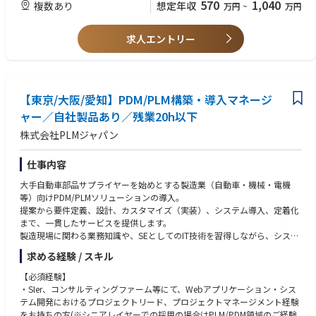
570
1,040
複数あり
想定年収
万円
~
万円
【有給休暇について】業務に支障のない範囲であれば、半日休/1日休/連
続休と自由に取得可能。
【転勤について】在宅勤務100％近いビジネススタイルのため、転勤の可
求人エントリー
能性については検討しておりません。もし将来的に会社のビジネススタイ
ルに変化があり、転勤などの話がある場合は、ご本人の意思確認や費用負
担等は検討いたします。
年次有給休暇は当該年度中に使用しなかったときは、次の年度に繰り越す
【東京/大阪/愛知】PDM/PLM構築・導入マネージ
ことが可能。
※有給取得促進のためにアナウンスあり
ャー／自社製品あり／残業20h以下
株式会社PLMジャパン
仕事内容
大手自動車部品サプライヤーを始めとする製造業（自動車・機械・電機
等）向けPDM/PLMソリューションの導入。
提案から要件定義、設計、カスタマイズ（実装）、システム導入、定着化
まで、一貫したサービスを提供します。
製造現場に関わる業務知識や、SEとしてのIT技術を習得しながら、システ
ム開発からPJ／パートナー管理まで担う
求める経験 / スキル
プレイングリーダー／マネージャーへとキャリアアップしていきます。
【必須経験】
【仕事の魅力】
・SIer、コンサルティングファーム等にて、Webアプリケーション・シス
当社のソリューションは、PLM/PDMと呼ばれる製造業の根幹であるプロ
テム開発におけるプロジェクトリード、プロジェクトマネージメント経験
セス（例：製品企画→設計・調達→生産の流れ）が対象であり、お客様の
をお持ちの方(※シニアレイヤーでの採用の場合はPLM/PDM領域のご経験