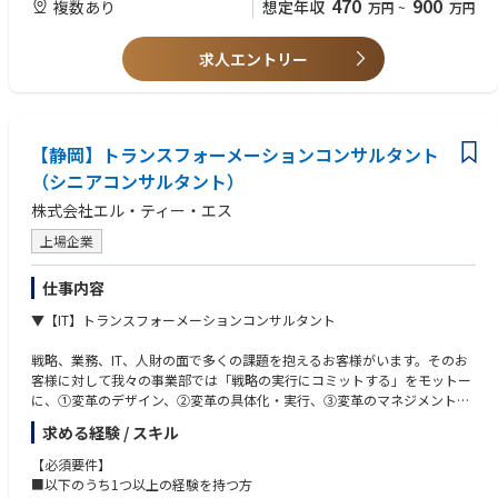
470
900
複数あり
想定年収
万円
~
万円
・上記自社製品導入SIプロジェクト支援
・システム基盤(Framework)の設計・開発経験
・SpringBootの開発経験
【本ポジションの魅力】
・ASP.NET Core Blazor(WASM)の開発経験
求人エントリー
・新しい技術や開発手法を提案・実践することができます。
・DBMS(PostgreSQL/Oracle)の環境構築・運用経験
・自社製品の企画・開発・展開にかかわることができます。
・CI/CD環境の構築経験
・社内横断的な活躍をすることができます。
・AWS認定資格
・Microsoft認定資格(Azure)
【静岡】トランスフォーメーションコンサルタント
・Oracle認定Javaプログラマ
・OracleMaster
（シニアコンサルタント）
・OSS-DB
株式会社エル・ティー・エス
資格
上場企業
日商簿記2級、基本情報・応用情報 ※いずれも保有者は優遇
仕事内容
▼【IT】トランスフォーメーションコンサルタント
戦略、業務、IT、人財の面で多くの課題を抱えるお客様がいます。そのお
客様に対して我々の事業部では「戦略の実行にコミットする」をモットー
に、①変革のデザイン、②変革の具体化・実行、③変革のマネジメントを
価値として提供しています。
求める経験 / スキル
【業務内容】
【必須要件】
■戦略立案/構想策定
■以下のうち1つ以上の経験を持つ方