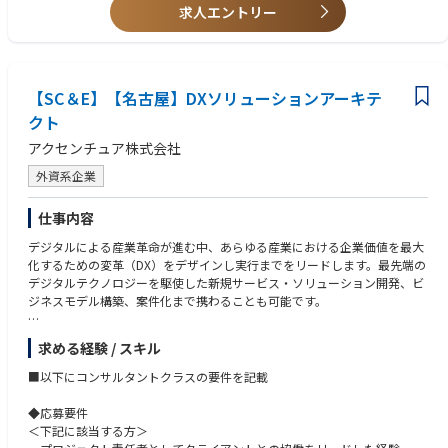
n Modeling）/CDEなどの技術データの体系化とそのエンジニアリングデ
・電気通信
求人エントリー
４．プロジェクトマネージャー
ータ・図書管理のアウトソーシングサービススキーム構築・運用
１級電気通信工事施工管理技士、技術士（電気電子）
└プロジェクトの全体の計画立案、リソース管理、リスク管理、外部との
・社会インフラ領域での設計・調達・工事・維持管理の業務改革・バリュ
・機械器具設置
コミュニケーション、品質管理など、プロジェクトを円滑に進行していた
ーチェーン横断での情報活用の高度化
技術士（総合技術監理：電気電子）、技術士（機械）、技術士（機械：流
だきます。
・上記業務領域での業務・システムアセスメント／業務プロセス変革の推
体工学）、技術士（機械：熱工学）、技術士（総合技術監理：流体工
５．アプリケーションのスペシャリスト
進
【SC＆E】【名古屋】DXソリューションアーキテ
学）、技術（総合技術監理：熱工学）
└会計や生産管理業務のプロフェッショナルになっていただき、顧客のニ
・デジタルツイン技術やIoT/XR技術活用による経営と現場の融合・アナリ
クト
ーズに応じた最適なITソリューションを提案し、システム導入や運用改
ティクス業務の高度化
善、プロジェクト管理などを行います。
アクセンチュア株式会社
・Autodesk REVIT/HEXAGON/AVEVA/Unity/Snaptrudeソフトウェアを活用
◆望ましい経験・スキル
６．ITコンサルタント
したエンジニアリング・維持管理領域のDXの推進
・新工場建設・事業ポートフォリオ・リスク管理・資源開発における投資
└クライアントを数社経験し、特定や広範囲の顧客業務（会計や生産や調
外資系企業
・Salesforce/ServiceCloudの活用によるフィールドサービス（メンテナン
管理実務の経験者
達）のプロフェッショナルとして、顧客業務課題整理、課題改善から、課
ス・現場工事）の高度化
・3Dエンジニアリングソリューションに係る設計・導入経験者
題解決のための業務改革、ソリューション提案を実行します。
仕事内容
・スマートファクトリー・原子力・火力・風力発電所等の大型EPC案件の
・BIMやCIMの導入や社内外導入経験
７．技術のスペシャリスト
PMO支援（PM/EM/コントローラー支援）
・Autodesk Revit/HEXAGON/AVEVA/Snaptrude/Unityの導入経験者
└最新技術に精通し、AIやRPA、クラウド(AWS,Azureなど)のスペシャリス
デジタルによる産業革命が進む中、あらゆる産業における企業価値を最大
・発電・石油・化学プラントEPC業務におけるエンジニアリングマネジャ
トとして、組織全体、PJ横断で技術の伝道師、共通サポートとしてBBSの
化するための変革（DX）をデザインし実行までをリードします。最先端の
ー経験者、コストコントローラーの経験者
技術力を支えていただきます。
デジタルテクノロジーを駆使した新規サービス・ソリューション開発、ビ
・エネルギートレーディング＆リスク管理システムに係る設計・導入経験
８．営業職へのキャリアチェンジ
ジネスモデル構築、案件化まで携わることも可能です。
者(Allegro/RightAngle/Endur/Enuit)
└SEの経験を活かしてクライアントとのリレーションを構築・拡大し、
・生産設備や設備保全に係る業務設計経験
業務面・システム面に於ける課題に対する解決策を提案し、
求める経験 / スキル
・ドローンや衛星を使用した画像解析（測量・劣化診断・防災）の経験
開発部隊とともにその実現に向けた提案を行います。
◆業務内容
・システム・データのアーキテクチャーデザイン・システム設計・開発・
顧客の獲得はセミナーなどを企画・運営し、その後のフォローまたはW
・お客様と協働しながら変革のビジョンを設定し、その実現のために必要
■以下にコンサルタントクラスの要件を記載
導入系経験
ebマーケティングを通して、
となるあらゆるソリューション（コンサルティング、テクノロジー、アウ
コンサルティング・ソリューションの新規営業活動を行いつつ、
トソーシング等）を、アクセンチュアやパートナーの専門家とともにデザ
◆応募要件
並行して既存顧客とのリレーションを深耕し、既存ビジネスの拡大をも
インします。
＜下記に該当する方＞
担います。
・特に、IoT/Cloud/AI/Blockchain等のデジタル技術に関する知識/経験を