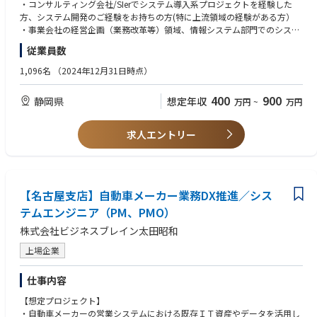
・DX戦略/構想策定支援（IT/デジタル技術を活用した経営課題の解決）
・コンサルティング会社/SIerでシステム導入系プロジェクトを経験した
・デジタル技術を活用した新規事業創出・事業/サービス開発支援
方、システム開発のご経験をお持ちの方(特に上流領域の経験がある方）
・経営戦略・事業戦略策定
・事業会社の経営企画（業務改革等）領域、情報システム部門でのシステ
・中期経営計画策定
ム導入プロジェクトへの参画経験がある方
従業員数
■ビジネストランスフォーメーション推進
■以下すべて必須
1,096名
（2024年12月31日時点）
・経営管理高度化
・ご自身でPDCAを回し、何かを成し遂げたご経験がある方
・大規模システム導入支援
・クライアントやチームメンバと信頼関係を築いてPJを推進するコミュニ
400
900
静岡県
想定年収
万円
~
万円
・業務改革における業務分析（ビジネスプロセスマネジメント）
ケーション能力をお持ちの方
・業務改革における施策の実行支援（業務・IT・人の変革を伴走）
・論理的思考能力、チームワーク能力に長けた方
・顧客とのパートナーシップの推進
・MS365（特にPowerPoint、Excel）を不自由なく使いこなせるスキルを
求人エントリー
お持ちの方
■人財開発
・主体的に課題を抽出して提案していくスタンスがある方
・DX人材育成方針策定支援・育成プログラム提供
・英語がビジネスレベルにおいて不自由なく使いこなせるレベルの方
【取り組み事例】
【名古屋支店】自動車メーカー業務DX推進／シス
【歓迎要件】
■DX/ITコンサルティング
・IT化構想・企画プロジェクト、BPRプロジェクト、業務システム導入プ
テムエンジニア（PM、PMO）
・製造業 スマートファクトリー化推進支援
ロジェクトなどのコンサルティング業務経験
株式会社ビジネスブレイン太田昭和
売上高数兆円を超える大手製造業にて、製造工程の自動化を実現するため
・RPA・OCR・ノーコード開発ツールなどDXを促進するツールの導入・活
のスマートファクトリー化プロジェクトを支援。各種業務の将来構想策定
用経験
上場企業
～ITソリューション導入支援～実行定着化支援の他、データマネジメント
・特定スキルをお持ちの方（EA、BPMなど)
構想策定等まで幅広く支援。
・特定資格をお持ちの方（PMP、応用情報処理試験など)
仕事内容
・英語がビジネスレベルにおいて不自由なく使いこなせるレベルの方
■人財開発
【想定プロジェクト】
・情報通信業 DX人材育成支
・自動車メーカーの営業システムにおける既存ＩＴ資産やデータを活用し