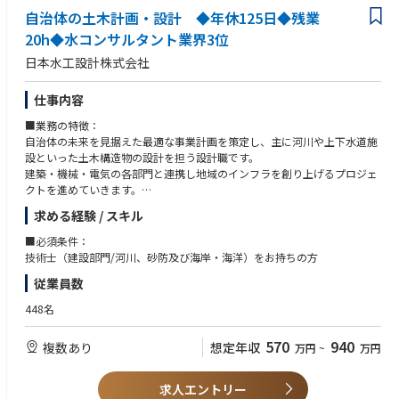
を大事にして働きたい方
ご入社後半年～1年程度は基本的なコンサルワークを身に着けていただく
・病院の院長や経営層と方々との商談機会もございます。
自治体の土木計画・設計 ◆年休125日◆残業
・顧客志向の方（顧客の為になる提案をしたい、顧客からの感謝にやりが
ため、LTSメンバのいるプロジェクトで経験を積んでいただきます。半年〜
いを感じる等）
20h◆水コンサルタント業界3位
2・3年を目安にプロジェクト内の個人に割り振られた領域において、タス
【医療業界未経験でもＯK】
・社会常識のある方。
クの計画、実行、クロージングを完遂していただきます。2・3年目以降を
日本水工設計株式会社
中途入社者の割合も高く、ほぼ全員の中途入社者が医療業界未経験！
・明るく前向きに仕事に取り組める方。
目安に、コンサルタントとして複数のプロジェクトを経験しながら、小規
※例：個人営業、車のディーラーや家電量販店の店長など様々です。
模チームのリード等を経験し、マネージャーとしてチームを率いる役割を
・基本的にOJTにて現場を学んでいただきます。先輩社員がインストラク
仕事内容
担えるように成長していくことができます。
ターとして付いて、丁寧にサポートしていきます。
（ご経験やスキルによってその方に最適と考えられるフォロー・アサイン
■業務の特徴：
まず2~3年程度を目途に医療材料の知識や医療現場に慣れていただき、
を行います。）
自治体の未来を見据えた最適な事業計画を策定し、主に河川や上下水道施
その後に各機器メーカーやディーラーとの価格交渉や、ドクターや看護師
設といった土木構造物の設計を担う設計職です。
長へのコスト削減提案などのコンサルティング業務に挑戦いただく事を期
建築・機械・電気の各部門と連携し地域のインフラを創り上げるプロジェ
待しています。
クトを進めていきます。
【変更の範囲：会社の定める業務】
充実の制度
求める経験 / スキル
・長く安心して働いていただくために、福利厚生が充実しております。
■具体的には：
■必須条件：
・河川、上下水道事業に関する調査・計画・設計業務
・入社時研修・入社3ケ月後の研修で社内の業務内容の理解も深まりま
技術士（建設部門/河川、砂防及び海岸・海洋）をお持ちの方
・計画：財政や人口推移、産業形態の変化を踏まえて、自治体の将来像を
す。階層別研修も充実しておりますので、働きながら成長する事が可能で
従業員数
想定。汚水量や水道使用量を予測し、最適な計画を策定
す。
・設計：策定された計画を基に下水処理場やポンプ場、浄水場の設計。ま
448名
た、下水道の管路設計や水道管の配管設計も担当
・社内公募制度により、グループをまたがり、異なる職種への異動も可能
・自治体の上下水道の事業運営支援 など
です。実際に営業職からマーケティング職に挑戦したり、人事や企画広報
570
940
複数あり
想定年収
万円
~
万円
※出張もございますが、基本的には日帰りや1泊程度が多いです
にキャリアチェンジした社員も多数おります。
※入社3年目以降より可能です。
求人エントリー