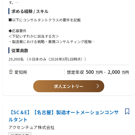
す。
求める経験 / スキル
◆業務内容
・全社DX戦略の策定
■以下にコンサルタントクラスの要件を記載
・新事業/製品開発の企画立案
・戦略実現のためのシステム/データアーキテクチャ策定
◆応募要件
・DXを推進するための組織/人材設計・育成
＜下記いずれかに該当する方＞
・デジタルを活用したバリューチェーン改革の立ち上げ
・製造業における戦略・業務コンサルティング経験
・お客様の課題を解決するための提案～案件化
・事業企画や新規ビジネス企画の5年以上の経験
従業員数
・提案型のソリューション営業に関する7年以上の経験
・デジタル・テクノロジー関連のトレンドや仕事の進め方への理解
29,000名
（※日本のみ（2026年3月1日時点））
◆望ましい経験・スキル
500
2,000
愛知県
想定年収
万円
~
万円
・大企業のCxOクラスへの提案実績
・英語を用いたグローバルプロジェクトの実施経験
・製造業のバリューチェーン（製品開発～製造・物流～アフターサービ
求人エントリー
ス）の業務・システムを理解し、デジタルを活用した改革の提案／企画／
実行を行った経験
◆期待するヒューマンスキル
【SC＆E】【名古屋】製造オートメーションコンサ
・前例のない課題に対しても、どのように対応したらよいのか自分なりに
考え抜いて行動に移せることができる方
ルタント
・新しい分野・困難な課題に対し、自ら成⾧できるチャンスと捉えること
アクセンチュア株式会社
ができる方