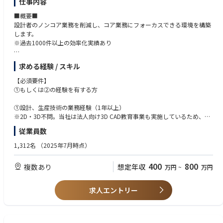
仕事内容
■概要■
設計者のノンコア業務を削減し、コア業務にフォーカスできる環境を構築
します。
※過去1000件以上の効率化実績あり
■業務内容■
求める経験 / スキル
お客様の課題ヒアリング～要件定義・最適化～ツール構築・導入支援と、
手法提案から実際のツール開発・運用まで一気通貫でご対応いただけま
【必須要件】
す。
①もしくは②の経験を有する方
■具体的には■
①設計、生産技術の業務経験（1年以上）
・クライアントのヒアリング内容を基にした要件定義
※2D・3D不問。当社は法人向け3D CAD教育事業も実施しているため、研
・3D CAD・VBA等を使用した効率化ツールの開発（CADテンプレート／C
修によりキャッチアップ可能です。
従業員数
AD拡張機能（マクロ）／RPA等）
②CADツール開発経験、CADの導入、設計支援
・1案件あたり、3か月～3年程度の期間で開発します。
1,312名
（2025年7月時点）
・開発工数50%減へ、視界外装設計の熟練暗黙知×3Dデジタル変革：導入
【歓迎要件】
事例 | SOLIZE
・コンサル経験
400
800
複数あり
想定年収
万円
~
万円
・CADテンプレートの導入効果 - 設計工数70%削減および標準化を実現 -
・プログラミング経験、RPA活用経験
| SOLIZE
※プログラミングやRPAのご経験はなくても、入社後のキャッチアップが
※要件定義から実施するため、クライアントのニーズに沿ったオンリーワ
可能です。
求人エントリー
ンの効率化ソリューション・ツールを提供可能です。
【求める人物像】
■この仕事の魅力■
・業務効率化に関心が強い方
・自身が作ったツールがクライアントの業務プロセスや組織構造にまで影