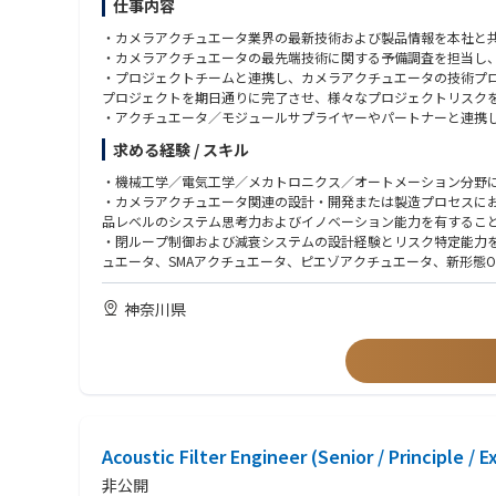
仕事内容
・カメラアクチュエータ業界の最新技術および製品情報を本社と
・カメラアクチュエータの最先端技術に関する予備調査を担当し
・プロジェクトチームと連携し、カメラアクチュエータの技術プ
プロジェクトを期日通りに完了させ、様々なプロジェクトリスク
・アクチュエータ／モジュールサプライヤーやパートナーと連携
開発中に発生する課題を解決する。
求める経験 / スキル
・機械工学／電気工学／メカトロニクス／オートメーション分野
・カメラアクチュエータ関連の設計・開発または製造プロセスに
品レベルのシステム思考力およびイノベーション能力を有するこ
・閉ループ制御および減衰システムの設計経験とリスク特定能力を
ュエータ、SMAアクチュエータ、ピエゾアクチュエータ、新形態O
・CCMモジュール、レンズ、CMOSイメージセンサー、および
・優れたコミュニケーション能力、時間管理能力、および卓越し
神奈川県
Acoustic Filter Engineer (Senior / Principle / E
非公開