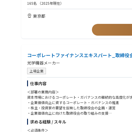
• 自社内のカスタマーサービス部と連携しながら、トラブルシュ
165名
（2025年現在）
歓迎条件（Nice to have）：
【担当製品】
• パソコンメーカーにおいて直販及び間接販売等の営業経験があ
東京都
サーバー本体、サーバー用のマザーボード、サーバー用のビデオ
• 英語または中国語でのコミュニケーション能力がある方
• パソコン業界もしくはIT製品での勤務経験がある方
コーポレートファイナンスエキスパート_取締役
光学機器メーカー
上場企業
仕事内容
＜部署の業務内容＞
資本市場におけるコーポレート・ガバナンスの継続的な高度化が
・企業価値向上に資するコーポレート・ガバナンスの推進
・株主・投資家の要望を反映した取締役会の企画・運営
・企業価値向上に向けた取締役会の取り組みの支援
・資本市場と取締役会の双方のコミュケーション支援
求める経験 / スキル
・財務分析・企業価値評価による監督支援
・執行との連携による重要経営課題への対応
＜必須条件＞