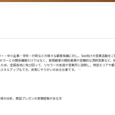
関連もしくは科学機関関連の人脈がある方は優遇
ー・中小企業・学校・行政などの様々な顧客候補に対し、SIer向けの営業活動を
のリセラーとの関係構築だけではなく、新規顧客の開拓業務や定期的な深耕営業など
得するため、全国各地に飛び回って、リセラーの支店や営業所に訪問し、特定エリアや
業スキルアップもでき、非常にやりがいのある仕事です。
、販売予測の提案など）
間＞四半期＞月＞週の中長期の販売戦略の策定、入札案件の管理、納期の管理と提案 
携しながら、製品の勉強会、内覧会、展示会等の開催と展開（例：EDIX（教育総合
データ数値の分析、商談プレゼンの実務経験がある方
、販促提案の実施
理などの管理
る方
顧客からの問合せ対応
高い興味や関心がある