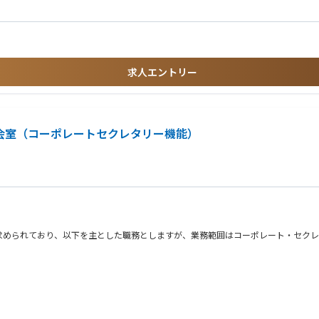
ーティング対応
る方
カード、ワークステーション
求人エントリー
会室（コーポレートセクレタリー機能）
求められており、以下を主とした職務としますが、業務範囲はコーポレート・セクレ