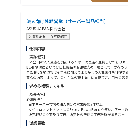
＝＝＝＝＝＝＝＝＝＝＝＝＝＝＝＝＝＝＝＝＝＝＝＝＝＝＝
【共通する歓迎スキル】
・サーバー、ストレージ、IT、コンピューティング関連業界経験
法人向け外勤営業（サーバー製品担当）
・IT、インターネット、キャリア通信関連業界、教育機関、大学
ASUS JAPAN株式会社
外資系企業
在宅勤務可
仕事内容
【業務概要】
日本全国の法人顧客を開拓するため、代理店と連携しながらリセラ
BtoB 領域においては自社製品の販路拡大の一環として、既存
また BtoG 領域ではそれらに加えてより多くの入札案件を獲
商談の内容によって、会社全体の売上向上に貢献でき、自分の営
求める経験 / スキル
【主な担当業務内容】
• 全国のリセラーと中小企業への営業活動（製品企画、売上計画
【応募条件】
• リセラーの全国拠点の支店や営業所と定期出張訪問の実施：年
必須条件：
ージンの策定及び運用
• 日本サーバー市場の法人向けの営業経験5年以上
• 自社内のプロダクトマネジメント部及びマーケティング部と連
• マイクロソフトオフィスのExcel、PowerPoint を使い、
• 代理店の営業担当と商談し、製品展開の企画、製品規格の選定
• 販売戦略の立案及び実行、販売数の予測の実務経験がある方
• 代理店及びリセラーの販売実績及び在庫、ビジネスチャネル整
• マージン構造への理解、定量・定性情報に基づく分析能力があ
従業員数
• 代理店、リセラー、中小企業、学校、政府もしくはSierなどの
• サーバー製品、もしくはパソコン及びパソコンパーツ製品への