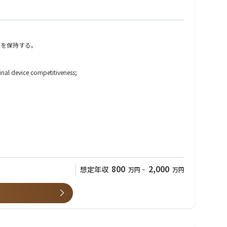
力を保持する。
minal device competitiveness;
800
2,000
想定年収
万円
~
万円