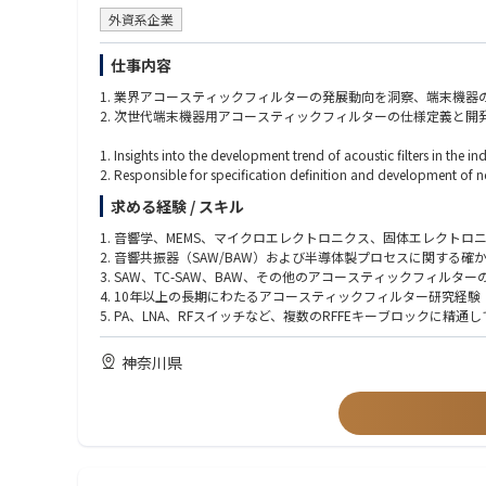
外資系企業
仕事内容
1. 業界アコースティックフィルターの発展動向を洞察、端末機
2. 次世代端末機器用アコースティックフィルターの仕様定義と開
1. Insights into the development trend of acoustic filters in the 
2. Responsible for specification definition and development of nex
求める経験 / スキル
1. 音響学、MEMS、マイクロエレクトロニクス、固体エレクトロ
2. 音響共振器（SAW/BAW）および半導体製プロセスに関する確
3. SAW、TC-SAW、BAW、その他のアコースティックフィ
4. 10年以上の長期にわたるアコースティックフィルター研究経験
5. PA、LNA、RFスイッチなど、複数のRFFEキーブロックに精通
6. マルチフィジックスのシミュレーションソフトウェアとRF評
神奈川県
1. Master degree or above in acoustics, MEMS, microelectronics and
2. Solid basic knowledge of acoustic resonator (SAW/BAW) and
3. Possess full-process development experience in the simulatio
4. Long-term focus on acoustic filter research experience for 10 y
5. Familiar with more than one kind of RFFE key block such as PA,
6. Proficient in using multi-physics simulation software and RF t