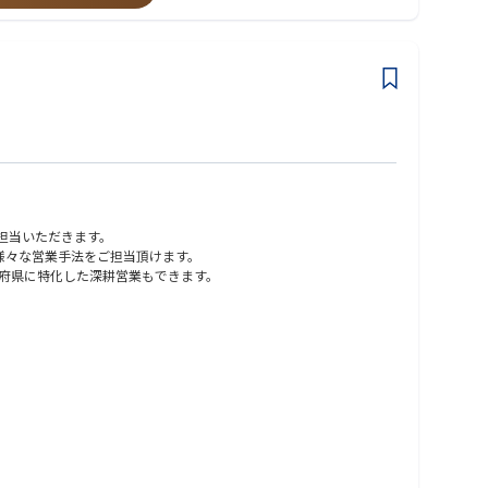
ご担当いただきます。
、様々な営業手法をご担当頂けます。
都府県に特化した深耕営業もできます。
• 拡販に向けて製品説明、価格管理、リベートプログラム、利益マ
展））