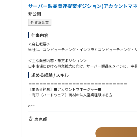
サーバー製品関連提案ポジション(アカウントマネ
非公開
外資系企業
仕事内容
＜会社概要＞
当社は、コンピューティング・インフラとコンピューティング・サ
＜主な業務内容・想定ポジション＞
日本市場における事業拡大に向け、サーバー製品をメインに、中
求める経験 / スキル
ご経験・強みに応じて、以下の役割を軸にご活躍いただくことを
＝＝＝＝＝＝＝＝＝＝＝＝＝＝＝＝＝＝＝＝＝＝＝＝＝＝＝
・アカウントマネージャー（もしくはプリセールス）：主要顧客
【求める経験】■アカウントマネージャー■
・有形（ハードウェア）商材の法人営業経験ある方
＜会社特徴＞
日本市場は現在も順調に成長を続けており、事業拡大フェーズな
or
個々の経験・スタイル・強みを尊重する風土があり、主体的に考
また、将来的なキャリアパスも多様で、営業・技術いずれの方向
【求める経験】■プリセールス■
東京都
・サーバー製品知識
・サーバー設定、操作の実務経験
・RHEL (RedHat 企業版）、VMware、HCIに関するスキル