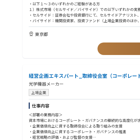
・IR/SR部門との連携、適切な情報開示
・以下１～３のいずれかのご経験がある方
１）株式市場（セルサイド／バイサイド）での以下いずれかの実
【職務内容】
・セルサイド：証券会社や投資銀行にて、セルサイドアナリスト、
コーポレートファイナンス領域のエキスパートとして、以下の実
・バイサイド：機関投資家、投資ファンド（上場企業投資のほか
・ファイナンスの専門性および投資家視点から、取締役会室の機
として、上場企業・投資先企業に対する企業価値の分析・評価、
・コーポレートセクレタリーの支援を主導し、コーポレート・セ
２）会計系コンサルティングファーム、投資銀行、FAS（ファイ
東京都
・株主をはじめとしたステークホルダーの期待や懸念を的確に反
価値向上支援等の実務経験
・経営力強化につながる監督機能の高度化を図る。
３）上場企業での経理・財務部門において投資管理、企業価値分析
・上場企業・投資先に対する企業価値の分析・評価をもとにした
※会社の定める職務の範囲で今後変更となる可能性があります
・資本政策、財務戦略、キャッシュ・アロケーション、ROIC経
＜アピールポイント＞
＜歓迎条件＞
・当社はガバナンス、特にCEOの選解任などで、資本市場におい
・M&A等アドバイザリー業務、証券アナリスト、投資銀行、コン
経営企画エキスパート_取締役会室（コーポレー
・最高意思決定機関（取締役会）の審議に直結する、資本政策やM
・上場事業会社の経理・財務部門の部門長またはマネジメント経
・自身のファイナンス理論を実経営の意思決定に適用し、会社の
・全社レベルの経営プロジェクト（M&A、事業・資産売却撤退、
光学機器メーカー
・取締役会室は少数精鋭の組織であり、一人ひとりの専門性に基
・事業会社における企業価値算定や財務・会計デューデリジェン
・ご自身でタイムマネジメントを行いながらフレキシブルに働く
上場企業
・ビジネスレベルの英語力
・会計士、DBA、MBA、FP、CMA（協会認定アナリスト）中小
＜入社後のキャリアパス＞
仕事内容
・入社後は、取締役会室のファイナンスエキスパートとして、評
＜求める人物像・志向性＞
＜部署の業務内容＞
・将来的には、組織マネージャー、ファイナンスの専門家として
・ファイナンスや財務の専門性を基盤に、経営視点で課題を構造
資本市場におけるコーポレート・ガバナンスの継続的な高度化が
・客観的な数値と論理に基づき、経営陣に対しても忖度なく意見
・企業価値向上に資する取締役会による取り組みの支援
＜働き方について＞
・機密性の高い情報を扱う中で、高い倫理観と透明性をもって行
・企業価値向上に資するコーポレート・ガバナンスの推進
準備期間を含め株主総会の時期（3～5月頃）は繁忙期となります
・市場環境の変化に対し、常に最新のファイナンス理論や規則、
・経営戦略の評価・および監督の支援
11月～1月を中心に閑散期となり、年間を通じて繁閑のメリハリ
・周囲との信頼関係を構築できるコミュニケーション力を持って