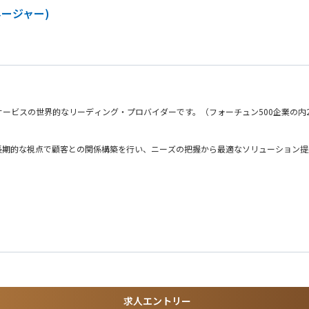
ージャー)
ービスの世界的なリーディング・プロバイダーです。（フォーチュン500企業の内2
長期的な視点で顧客との関係構築を行い、ニーズの把握から最適なソリューション提
想定しています。
のアカウントマネジメントおよびビジネス拡大
らではの裁量とチャンスがあります。
え行動できる環境で、ご自身の能力を最大限発揮していただけます。
でも専門性を高めていける点が大きな魅力です。
求人エントリー