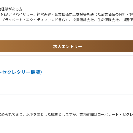
務経験がある方
M&Aアドバイザリー、経営再建・企業価値向上支援等を通じた企業価値の分析・
現のためコーポレート・セクレタリー機能として推進いただきます。
、プライベート・エクイティファンド含む）、投資信託会社、生命保険会社、損害保
能全般に関わり、企業価値向上の成果につなげていく。
投資判断、エンゲージメントの実務経験
クレタリー機能および取締役会室機能の高度化を図る。
ナンシャル・アドバイザリー・サービス）等での企業価値評価（バリュエーション）
映し、ガバナンスや経営の意思決定に反映していく。
、ROIC経営・資本効率管理の実務経験
求人エントリー
、ファイナンスに関するアドバイスや提案のご経験
営、投資回収等に携わり事業改善をした経験
て高い評価を受けており、ご自身のキャリア形成に有効なスキル・経験を積むこと
サルティングファームなどでの実務経験
トセクレタリー機能）
&A等の経営の根幹に関わる案件をファイナンスの砦として評価・提案できる非常
験
企業価値向上をダイレクトに牽引する経験は、プロフェッショナルとしての市場価値
新規事業開発など）を主導（PJリーダー等）した経験
づく裁量と貢献度が大きく、経営のリアルな意思決定プロセスを間近で体感できる環
スの経験
ことができる環境があります。
企業診断士、のいずれかがあれば尚可
価・分析の実務全般をリードしていただきます。
、社内の経営企画や経理・財務、投資関連等への異動も検討される範囲です。
化し、解決策を提案できる方
求められており、以下を主とした職務としますが、業務範囲はコーポレート・セクレ
具申できる高い責任感を持つ方
動できる方
が、
規制動向を自律的にキャッチアップする探求心の高い方
がある環境です。
いる方