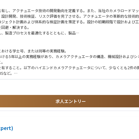
共有し、アクチュエータ技術の開発動向を定義する。また、当社のカメラロードマッ
、設計開発、技術検証、リスク評価を完了させる。アクチュエータの革新的な技術的
ロジェクト計画および体系的な検証計画を策定する。設計の初期段階で設計および工
を回避・解決する。
し、製造プロセスを最適化するとともに、製品
における学士号、または同等の実務経験。
おける5年以上の実務経験があり、カメラアクチュエータの構造、機械設計およびシ
と。
有すること。以下のハイエンドカメラアクチュエータについて、少なくとも2件の開
ISなど。
回路基板に関する深い理解があることが望ましい。
たチームワーク能力を有すること。
求人エントリー
xpert)