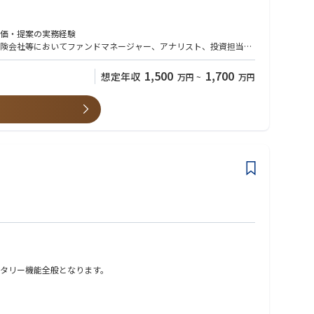
評価・提案の実務経験
険会社等においてファンドマネージャー、アナリスト、投資担当者
、財務デューデリジェンス、M&Aアドバイザリー、事業再生・企業
1,500
1,700
想定年収
万円
~
万円
ができる役割・職場です。
にやりがいの大きいポジションです。
を飛躍的に高めます。
境です。
タリー機能全般となります。