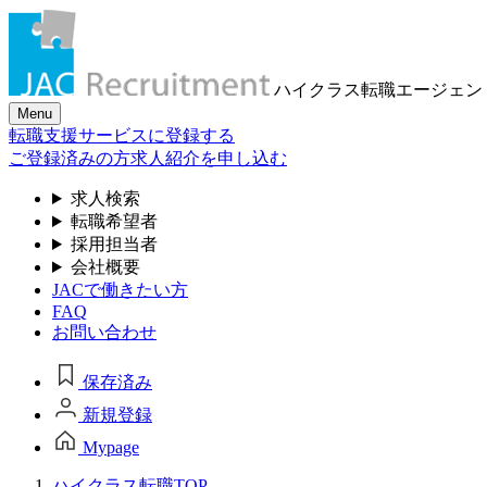
ハイクラス転職
エージェン
Menu
転職支援サービスに登録する
ご登録済みの方
求人紹介を申し込む
求人検索
転職希望者
採用担当者
会社概要
JACで働きたい方
FAQ
お問い合わせ
保存済み
新規登録
Mypage
ハイクラス転職TOP