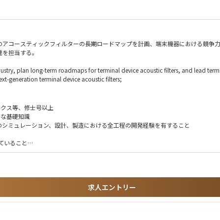
器のアコースティックフィルターの長期ロードマップを計画、端末機器における競争
発を担当する。
industry, plan long-term roadmaps for terminal device acoustic filters, and lead ter
t-generation terminal device acoustic filters;
ニクス等、修士号以上
かな基礎知識
ルターのシミュレーション、設計、製造における全工程の開発経験を有すること
していること
価設備に精通していること
 solid-state electronics, etc.;
 semiconductor process manufacturing;
求人エントリー
n, design and manufacturing of SAW, TC-SAW, BAW and other acoustic filters;
ears plus;
 LNA, RF switch, etc.;
est equipment;