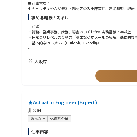
■在庫管理：
セキュリティやＡＶ機器・部材等の入出庫管理、定期棚卸、記録
関西の拠点運営とロジスティクスを支えます。
求める経験 / スキル
【必須】
・総務、営業事務、庶務、秘書のいずれかの実務経験３年以上
・日常会話レベルの英語力（簡単な英文メールの読解、基本的な
・基本的なPCスキル（Outlook、Exccel等）
【必須】
・在庫管理業務に問題なく従事可能な方
大阪府
【尚可】
・セキュリティやAV、ITインフラ、建設設備、物流、倉庫管理業
・外資系企業や多国籍な組織での就業経験
【求める人物像】
・明るく、前向き、スタートアップ企業および外資系企業のカル
★Actuator Engineer (Expert)
・丁寧なコミュニケーションが取れる方
・縁の下の力持ちとして周囲を支えることにやりがいを感じられ
非公開
・細部への注意力があり、正確かつ丁寧に業務を進められる方
課長以上
外資系企業
・マニュアルなどは整備されておらず、自身で考え動ける方
・環境の変化を前向きに楽しめる方
仕事内容