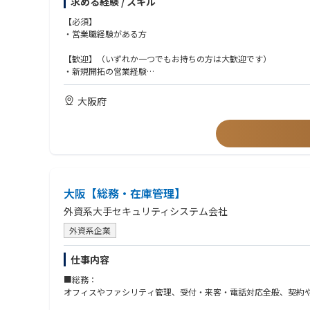
求める経験 / スキル
・お客様は製造業を中心に、何らかの装置やセンサを利用されて
の側面が強いです。
【必須】
・一定のリード顧客に対するアプローチがメインのため、テレアポ
・営業職経験がある方
（お客様フォロー）
・新規営業の比率が高いですが、当社商品はサブスクリプション
【歓迎】（いずれか一つでもお持ちの方は大歓迎です）
（PR活動業務）
・新規開拓の営業経験
・展示会への出展が主なPR活動となり、年間に2～4回程度出展
・自社プロダクトの営業経験
・IT業界・製造業・FA業界での営業経験
大阪府
［キャリアイメージ］
・ベンチャーマインドをもって主体的にスキル習得をし、キャリ
●少数精鋭で事業拡大に取組んでいるため、会社の成長とご自身
●飛び込み営業を行わないため、お客様の課題解決に向けた提案
●業界や商品特徴の理解を進める中で、最新の技術（クラウド、
大阪【総務・在庫管理】
外資系大手セキュリティシステム会社
外資系企業
仕事内容
■総務：
オフィスやファシリティ管理、受付・来客・電話対応全般、契約