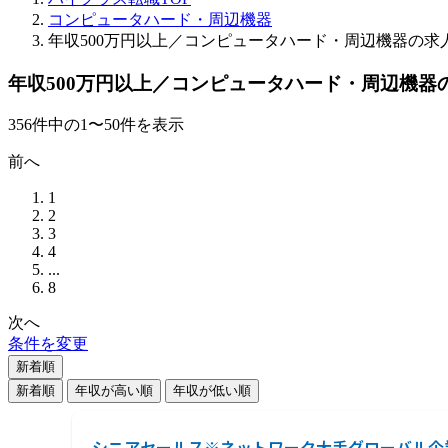
コンピュータハード・周辺機器
年収500万円以上／コンピュータハード・周辺機器の求
年収500万円以上／コンピュータハード・周辺機器
356
件
中の
1
〜
50
件を表示
前へ
1
2
3
4
...
8
次へ
条件を変更
新着順
新着順
年収が高い順
年収が低い順
シニアセールス※ネットワーク大手グローバル企