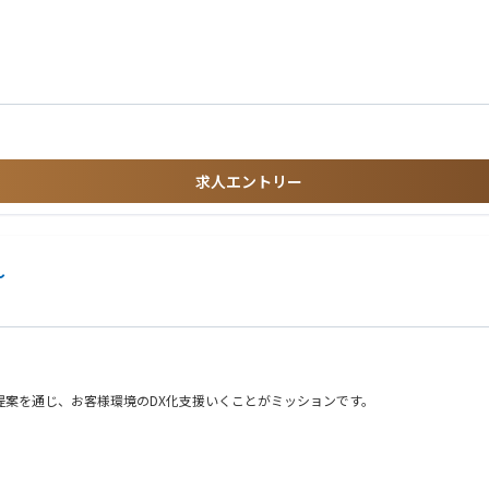
響解析から製品化まで一貫して携わっていただきます。
務のご経験
ップシェアを誇り、パトカーの回転灯でも圧倒的な実績を持っています。また国内以
品が活躍しています。
求人エントリー
～
の商品提案を通じ、お客様環境のDX化支援いくことがミッションです。
います。