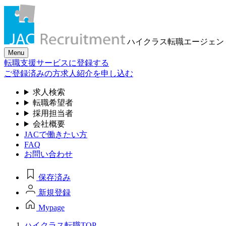
ハイクラス転職
エージェン
Menu
転職支援サービスに登録する
ご登録済みの方
求人紹介を申し込む
求人検索
転職希望者
採用担当者
会社概要
JACで働きたい方
FAQ
お問い合わせ
保存済み
新規登録
Mypage
ハイクラス転職TOP