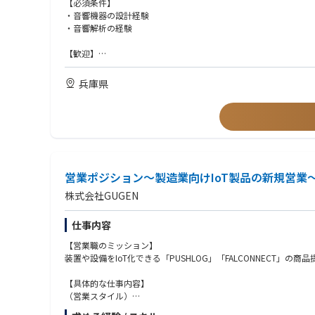
【必須条件】
・関係部門と連携した仕様検討や技術課題の解決
・音響機器の設計経験
・音響解析の経験
※入社後は、車両系新製品開発プロジェクトへ参画いただき、音
【歓迎】
【業界トップシェア製品の開発に携われる！】
Ansys・COMSOL等のシミュレーションソフトを使用した解析業
同社はFA機器に付随する「表示灯」「回転灯」の分野で国内ト
兵庫県
世界中の製造現場や医療・福祉・官公庁など多様な分野で当社製
営業ポジション～製造業向けIoT製品の新規営業
株式会社GUGEN
仕事内容
【営業職のミッション】
装置や設備をIoT化できる「PUSHLOG」「FALCONNECT」
【具体的な仕事内容】
（営業スタイル）
・営業エリアは全国にわたるため、商談はすべてオンラインで行