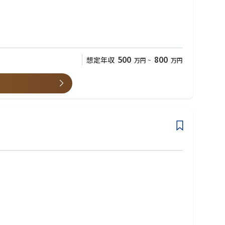
外にも欧州・アジアを中心にグローバル展開も積極的に進めており、
500
800
想定年収
万円
~
万円