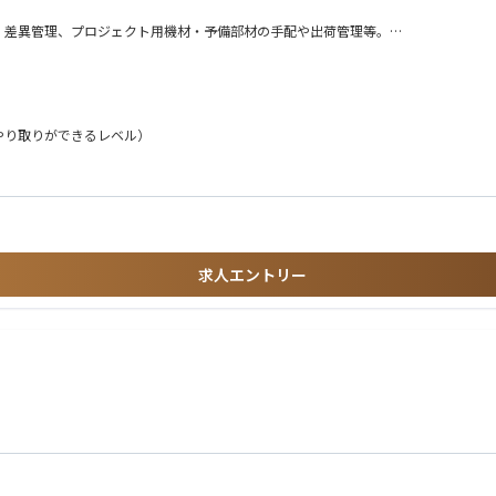
、差異管理、プロジェクト用機材・予備部材の手配や出荷管理等。
やり取りができるレベル）
求人エントリー
界での就業経験
チャーにフィットする方
る方