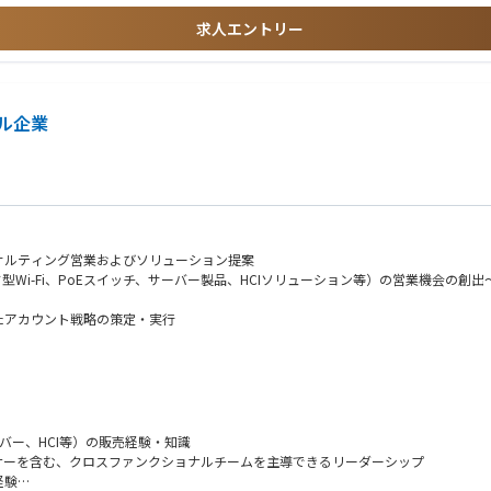
求人エントリー
ル企業
サルティング営業およびソリューション提案
Wi-Fi、PoEスイッチ、サーバー製品、HCIソリューション等）の営業機会の創出
たアカウント戦略の策定・実行
案・実施
ーバー、HCI等）の販売経験・知識
ナーを含む、クロスファンクショナルチームを主導できるリーダーシップ
経験