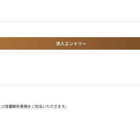
きるコミュニケーションスキル
に関する実績
求人エントリー
よび音響解析業務をご担当いただきます。