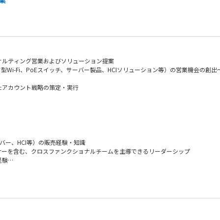
サルティング営業およびソリューション提案
Wi-Fi、PoEスイッチ、サーバー製品、HCIソリューション等）の営業機会の創出
たアカウント戦略の策定・実行
案・実施
ーバー、HCI等）の販売経験・知識
ナーを含む、クロスファンクショナルチームを主導できるリーダーシップ
経験
きるコミュニケーションスキル
に関する実績