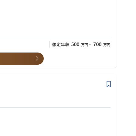
て、商品の活用方法などを提案していく為、コンサルティング営業
対応を行います。
500
700
想定年収
万円
~
万円
コンサルティング力が磨かれます。