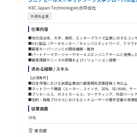
H3C Japan Technologies合同会社
外資系企業
仕事内容
■地方自治体、大学、病院、エンタープライズ企業に対するコン
■H3C製品（データセンター／キャンパスネットワーク、クラウド型
■顧客キーパーソンとの関係構築・維持
■パートナーマネージャーやセールスエンジニアチームと連携し
■顧客課題やニーズの把握およびソリューション提案
■担当地域・指名アカウントに基づくマーケティングプランの立
求める経験 / スキル
【必須条件】
■日本市場における民間企業向け顧客開拓営業経験 5 年以上
■ネットワーク機器（ルーター、スイッチ、SDN、SD-WAN、サ
■プリセールス、ポストセールス、マーケティング、外部パート
■契約・再販プロセスにおけるエンドユーザーの要件定義の実務
従業員数
【歓迎条件】
■社内外のあらゆるレベルの関係者と円滑な関係を構築・維持で
30名
■ビジネスプランの作成、営業プロセスの文書化、営業目標達成
■顧客および地域パートナーへの出張対応が可能な方
東京都