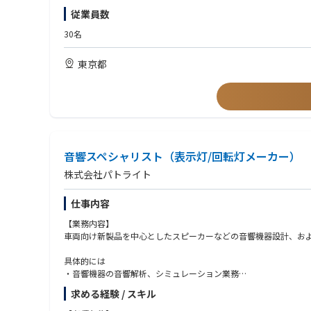
従業員数
【歓迎条件】
■社内外のあらゆるレベルの関係者と円滑な関係を構築・維持で
30名
■ビジネスプランの作成、営業プロセスの文書化、営業目標達成
■顧客および地域パートナーへの出張対応が可能な方
東京都
音響スペシャリスト（表示灯/回転灯メーカー）
株式会社パトライト
仕事内容
【業務内容】
車両向け新製品を中心としたスピーカーなどの音響機器設計、お
具体的には
・音響機器の音響解析、シミュレーション業務
・スピーカーをはじめとした音響製品の設計・開発
求める経験 / スキル
・試作、評価、検証、製品化までの開発業務
・製品ごとに編成されるプロジェクトチームでの開発推進