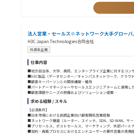
法人営業・セールス※ネットワーク大手グローバ
H3C Japan Technologies合同会社
外資系企業
仕事内容
■地方自治体、大学、病院、エンタープライズ企業に対するコン
■H3C製品（データセンター／キャンパスネットワーク、クラウド型
■顧客キーパーソンとの関係構築・維持
■パートナーマネージャーやセールスエンジニアチームと連携し
■顧客課題やニーズの把握およびソリューション提案
■担当地域・指名アカウントに基づくマーケティングプランの立
求める経験 / スキル
【必須条件】
■日本市場における民間企業向け顧客開拓営業経験
■ネットワーク機器（ルーター、スイッチ、SDN、SD-WAN、サ
■プリセールス、ポストセールス、マーケティング、外部パート
■契約・再販プロセスにおけるエンドユーザーの要件定義の実務